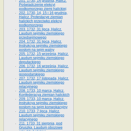
201. 1730, 14 grudnia, Halicz.
Poświadczenie elekcyi
podkomorzego ziemi halickiej
202. 1730, 14, 15 i 16 grudnia,
Halicz. Protestacye ziemian
halickich przeciwko elekcyi
podkomorzego
203. 1732, 31 lipca, Halicz.
Laudum sejmiku ziemskiego
przedsejmowego
204. 1732, 31 lipca, Halicz.
Instrukcya sejmiku ziemskiego
posłom na sejm walny
205. 1732, 15 września, Halicz.
Laudum sejmiku ziemskiego
deputackiego
206. 1732, 16 września, Halicz.
Laudum sejmiku ziemskiego
gospodarskiego
207. 1732, 17 listopada, Halicz.
Laudum sejmiku ziemskiego
relacyjnego
208. 1733, 10 marca, Halicz.
Konfederacya ziemian halickich­
209. 1733, 10 marca, Halicz.
Instrukcya sejmiku ziemskiego
posłom na sejm konwokacyjny
210. 1733, 7 lipca, Halicz.
Laudum sejmiku ziemskiego
relacyjnego
211. 1733, 31 sierpnia, pod
Gruszką. Laudum obozowe