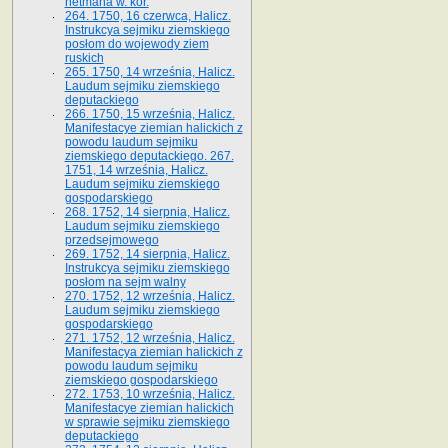
hetmana w. kor.
264. 1750, 16 czerwca, Halicz.
Instrukcya sejmiku ziemskiego
posłom do wojewody ziem
ruskich
265. 1750, 14 września, Halicz.
Laudum sejmiku ziemskiego
deputackiego
266. 1750, 15 września, Halicz.
Manifestacye ziemian halickich z
powodu laudum sejmiku
ziemskiego deputackiego. 267.
1751, 14 września, Halicz.
Laudum sejmiku ziemskiego
gospodarskiego
268. 1752, 14 sierpnia, Halicz.
Laudum sejmiku ziemskiego
przedsejmowego
269. 1752, 14 sierpnia, Halicz.
Instrukcya sejmiku ziemskiego
posłom na sejm walny
270. 1752, 12 września, Halicz.
Laudum sejmiku ziemskiego
gospodarskiego
271. 1752, 12 września, Halicz.
Manifestacya ziemian halickich z
powodu laudum sejmiku
ziemskiego gospodarskiego
272. 1753, 10 września, Halicz.
Manifestacye ziemian halickich
w sprawie sejmiku ziemskiego
deputackiego