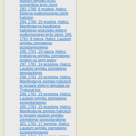
laudum sejmiku przez
urzędników tejże ziemi
293. 1760, 9 grudnia, Halicz.
Elekcya podkomorzego ziemi
halickiej
294. 1760, 15 grudnia, Halicz.
Manifestacya kasztelana
halickiego przeciwko elekcyi
podkomorzego tejże ziemi. 295.
1761, 9 marca, Halicz. Laudum
sejmiku ziemskiego
przedsejmowego
296. 1761, 10 marca, Halicz.
Instrukcya sejmiku ziemskiego
posłom na sejm walny
297. 1761, 14 września, Halicz.
Laudum sejmiku ziemskiego
deputackiego
298. 1761, 15 września, Halicz.
Manifestacye ziemian halickich
w sprawie elekcyi deputata na
Trybunał kor.
299. 1761, 15 września, Halicz.
Laudum sejmiku ziemskiego
gospodarskiego
300. 1761, 15 września, Halicz.
Manifestacye ziemian halickich
w sprawie laudum sejmiku
ziemskiego gospodarskiego
301. 1762, 17 sierpnia, Halicz.
Laudum sejmiku ziemskiego
przedsejmowego