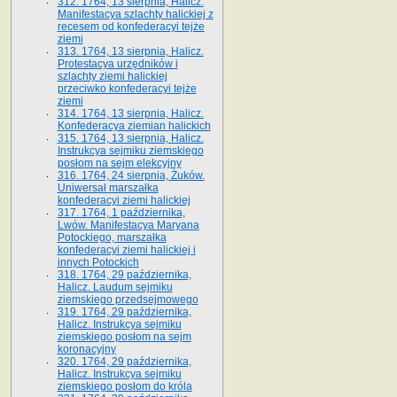
312. 1764, 13 sierpnia, Halicz.
Manifestacya szlachty halickiej z
recesem od konfederacyi tejże
ziemi
313. 1764, 13 sierpnia, Halicz.
Protestacya urzędników i
szlachty ziemi halickiej
przeciwko konfederacyi tejże
ziemi
314. 1764, 13 sierpnia, Halicz.
Konfederacya ziemian halickich
315. 1764, 13 sierpnia, Halicz.
Instrukcya sejmiku ziemskiego
posłom na sejm elekcyjny
316. 1764, 24 sierpnia, Żuków.
Uniwersał marszałka
konfederacyi ziemi halickiej
317. 1764, 1 października,
Lwów. Manifestacya Maryana
Potockiego, marszałka
konfederacyi ziemi halickiej i
innych Potockich
318. 1764, 29 października,
Halicz. Laudum sejmiku
ziemskiego przedsejmowego
319. 1764, 29 października,
Halicz. Instrukcya sejmiku
ziemskiego posłom na sejm
koronacyjny
320. 1764, 29 października,
Halicz. Instrukcya sejmiku
ziemskiego posłom do króla