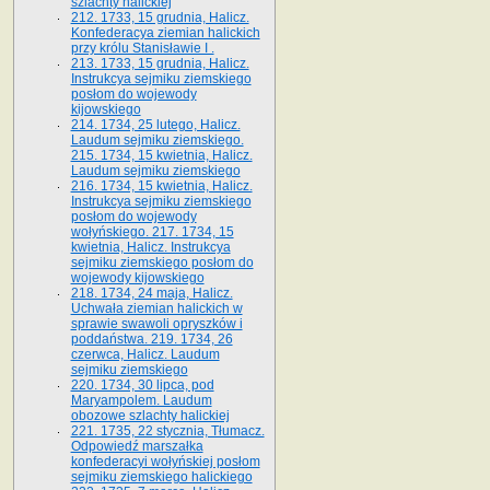
szlachty halickiej
212. 1733, 15 grudnia, Halicz.
Konfederacya ziemian halickich
przy królu Stanisławie I .
213. 1733, 15 grudnia, Halicz.
Instrukcya sejmiku ziemskiego
posłom do wojewody
kijowskiego
214. 1734, 25 lutego, Halicz.
Laudum sejmiku ziemskiego.
215. 1734, 15 kwietnia, Halicz.
Laudum sejmiku ziemskiego
216. 1734, 15 kwietnia, Halicz.
Instrukcya sejmiku ziemskiego
posłom do wojewody
wołyńskiego. 217. 1734, 15
kwietnia, Halicz. Instrukcya
sejmiku ziemskiego posłom do
wojewody kijowskiego
218. 1734, 24 maja, Halicz.
Uchwała ziemian halickich w
sprawie swawoli opryszków i
poddaństwa. 219. 1734, 26
czerwca, Halicz. Laudum
sejmiku ziemskiego
220. 1734, 30 lipca, pod
Maryampolem. Laudum
obozowe szlachty halickiej
221. 1735, 22 stycznia, Tłumacz.
Odpowiedź marszałka
konfederacyi wołyńskiej posłom
sejmiku ziemskiego halickiego