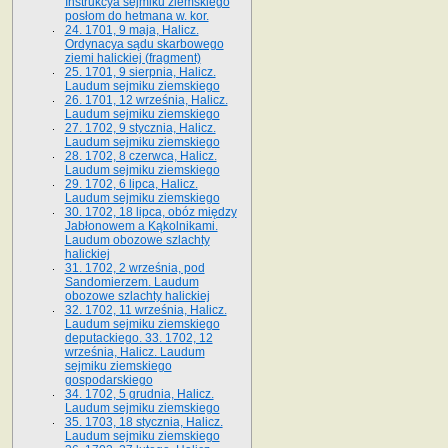
Instrukcya sejmiku ziemskiego
posłom do hetmana w. kor.
24. 1701, 9 maja, Halicz.
Ordynacya sądu skarbowego
ziemi halickiej (fragment)
25. 1701, 9 sierpnia, Halicz.
Laudum sejmiku ziemskiego
26. 1701, 12 września, Halicz.
Laudum sejmiku ziemskiego
27. 1702, 9 stycznia, Halicz.
Laudum sejmiku ziemskiego
28. 1702, 8 czerwca, Halicz.
Laudum sejmiku ziemskiego
29. 1702, 6 lipca, Halicz.
Laudum sejmiku ziemskiego
30. 1702, 18 lipca, obóz między
Jabłonowem a Kąkolnikami.
Laudum obozowe szlachty
halickiej
31. 1702, 2 września, pod
Sandomierzem. Laudum
obozowe szlachty halickiej
32. 1702, 11 września, Halicz.
Laudum sejmiku ziemskiego
deputackiego. 33. 1702, 12
września, Halicz. Laudum
sejmiku ziemskiego
gospodarskiego
34. 1702, 5 grudnia, Halicz.
Laudum sejmiku ziemskiego
35. 1703, 18 stycznia, Halicz.
Laudum sejmiku ziemskiego