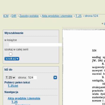
ICM
›
DIR
›
Zasoby polskie
›
Akta grodzkie i ziemskie
›
T. 25
› strona 524
«
Wyszukiwanie
w książce
szukaj w całej serii
Idź do
strona:
Pobierz pełen tekst
T. 25.txt
Nawigacja
Akta grodzkie i ziemskie
T. 25