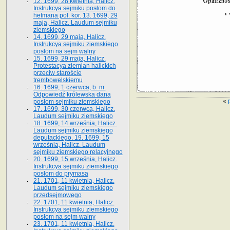
12. 1699, 28 kwietnia, Halicz.
Instrukcya sejmiku posłom do
hetmana pol. kor. 13. 1699, 29
maja, Halicz. Laudum sejmiku
ziemskiego
14. 1699, 29 maja, Halicz.
Instrukcya sejmiku ziemskiego
posłom na sejm walny
15. 1699, 29 maja, Halicz.
Protestacya ziemian halickich
przeciw staroście
trembowelskiemu
16. 1699, 1 czerwca, b. m.
Odpowiedź królewska dana
«
posłom sejmiku ziemskiego
17. 1699, 30 czerwca, Halicz.
Laudum sejmiku ziemskiego
18. 1699, 14 września, Halicz.
Laudum sejmiku ziemskiego
deputackiego. 19. 1699, 15
września, Halicz. Laudum
sejmiku ziemskiego relacyjnego
20. 1699, 15 września, Halicz.
Instrukcya sejmiku ziemskiego
posłom do prymasa
21. 1701, 11 kwietnia, Halicz.
Laudum sejmiku ziemskiego
przedsejmowego
22. 1701, 11 kwietnia, Halicz.
Instrukcya sejmiku ziemskiego
posłom na sejm walny
23. 1701, 11 kwietnia, Halicz.