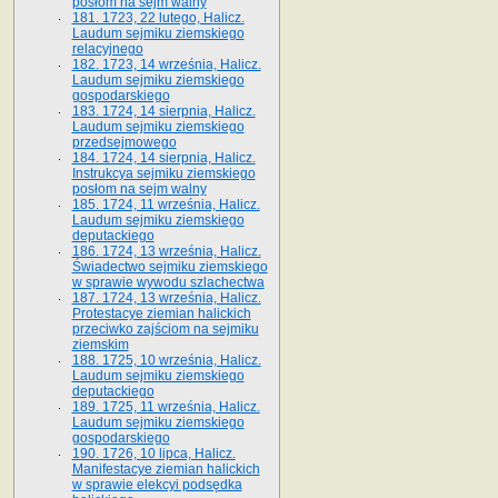
posłom na sejm walny
181. 1723, 22 lutego, Halicz.
Laudum sejmiku ziemskiego
relacyjnego
182. 1723, 14 września, Halicz.
Laudum sejmiku ziemskiego
gospodarskiego
183. 1724, 14 sierpnia, Halicz.
Laudum sejmiku ziemskiego
przedsejmowego
184. 1724, 14 sierpnia, Halicz.
Instrukcya sejmiku ziemskiego
posłom na sejm walny
185. 1724, 11 września, Halicz.
Laudum sejmiku ziemskiego
deputackiego
186. 1724, 13 września, Halicz.
Świadectwo sejmiku ziemskiego
w sprawie wywodu szlachectwa
187. 1724, 13 września, Halicz.
Protestacye ziemian halickich
przeciwko zajściom na sejmiku
ziemskim
188. 1725, 10 września, Halicz.
Laudum sejmiku ziemskiego
deputackiego
189. 1725, 11 września, Halicz.
Laudum sejmiku ziemskiego
gospodarskiego
190. 1726, 10 lipca, Halicz.
Manifestacye ziemian halickich
w sprawie elekcyi podsędka