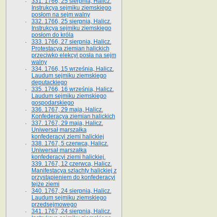
331. 1766, 25 sierpnia, Halicz.
Instrukcya sejmiku ziemskiego
posłom na sejm walny
332. 1766, 25 sierpnia, Halicz.
Instrukcya sejmiku ziemskiego
posłom do króla
333. 1766, 27 sierpnia, Halicz.
Protestacya ziemian halickich
przeciwko elekcyi posła na sejm
walny
334. 1766, 15 września, Halicz.
Laudum sejmiku ziemskiego
deputackiego
335. 1766, 16 września, Halicz.
Laudum sejmiku ziemskiego
gospodarskiego
336. 1767, 29 maja, Halicz.
Konfederacya ziemian halickich
337. 1767, 29 maja, Halicz.
Uniwersał marszałka
konfederacyi ziemi halickiej
338. 1767, 5 czerwca, Halicz.
Uniwersał marszałka
konfederacyi ziemi halickiej.
339. 1767, 12 czerwca, Halicz.
Manifestacya szlachty halickiej z
przystąpieniem do konfederacyi
tejże ziemi
340. 1767, 24 sierpnia, Halicz.
Laudum sejmiku ziemskiego
przedsejmowego
341. 1767, 24 sierpnia, Halicz.