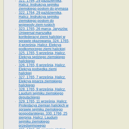
321. 1764, 29 października,
Halicz. Instrukcya sejmiku
ziemskiego posłom do prymasa
322. 1764, 29 października,
Halicz. Instrukcya sejmiku
ziemskiego posłom do
wojewody ziem ruskich
323. 1765, 26 marca, Jaryszów.
Uniwersał marszałka
konfederacyi ziemi halickiej w
sprawie okazowania. 324. 1765,
4 września, Halicz. Elekcya
podkomorzego ziemi halickiej
325. 1765, 5 września, Halicz.
Elekcya sędziego ziemskiego
halickiego
326. 1765, 6 września, Halicz.
Elekcya podsędka ziemi
halickiej
327. 1765, 7 września, Halicz.
Elekcya pisarza ziemskiego
halickiego
328. 1765, 9 września, Halicz.
Laudum sejmiku ziemskiego
deputackiego
329. 1765, 11 września, Halicz.
Protestacya ziemian halickich w
sprawie sejmiku ziemskiego
gospodarskiego. 330. 1766, 25
sierpnia, Halicz. Laudum
sejmiku ziemskiego
przedsejmowego