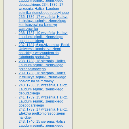
Laudum sejmiku ziemskiego
deputackiego. 234. 1736, 17
września, Halicz. Laudum
sejmiku ziemskiego relacyjnego
235. 1736, 17 września, Halicz.
Instrukcya sejmiku ziemskiego
komisarzowi na komisyę
warszawską
236. 1737, 10 września, Halicz.
Laudum sejmiku ziemskiego
gospodarskiego
237. 1737, 6 października, Borki.
Uniwersał komisarza ziemi
halickiej z wezwaniem do
składania podatków
238. 1738, 18 sierpnia, Halicz.
Laudum sejmiku ziemskiego
przedsejmowego
239. 1738, 18 sierpnia, Halicz.
Instrukcya sejmiku ziemskiego
posłom na sejm walny
240. 1738, 15 września, Halicz.
Laudum sejmiku ziemskiego
deputackiego
241. 1739, 15 września, Halicz.
Laudum sejmiku ziemskiego
gospodarskiego
242. 1739, 17 września, Halicz.
Elekcya podkomorzego ziemi
halickiej
243. 1740, 15 sierpnia, Halicz.
Laudum sejmiku ziemskiego