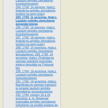
Laudum sejmiku ziemskiego
przedsejmowego
284. 1758, 14 sierpnia, Halicz.
Instrukcya sejmiku ziemskiego
posłom na sejm walny
285. 1759, 11 września, Halicz.
Laudum sejmiku ziemskiego
gospodarskiego
286. 1760, 18 sierpnia, Halicz.
Laudum sejmiku ziemskiego
przedsejmowego
287. 1760, 18 sierpnia, Halicz.
Instrukcya sejmiku ziemskiego
posłom na sejm walny
288. 1760, 15 września, Halicz.
Laudum sejmiku ziemskiego
deputackiego. 289. 1760, 16
września, Halicz. Protestacye
ziemian halickich przeciwko
elekcyi deputata na Trybunał
kor.
290. 1760, 16 września, Halicz.
Laudum sejmiku ziemskiego
gospodarskiego
291. 1760, 16 września, Halicz.
Manifestacye ziemian halickich
w sprawie laudum sejmiku
ziemskiego gospodarskiego
292. 1760, między 16 a 26
września, b. m. Rewersał
marszałka sejmiku ziemskiego
halickiego na punkta podane do