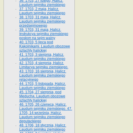
36. 1703, 27 lutego, Halicz.
Laudum sejmiku ziemskiego
37. 1703, 2 maja, Halicz.
Laudum sejmiku ziemskiego
38. 1703, 31 maja, Halicz.
Laudum sejmiku ziemskiego
przedsejmowego
39. 1703, 31 maja, Halicz.
Instrukcya sejmiku ziemskiego
posłom na sejm walny
40. 1703, 5 lipca pod
Kąkolnikami. Laudum obozowe
szlachty halickiej
41­. 1703, 3 sierpnia, Halicz.
Laudum sejmiku ziemskiego
42. 1703, 4 sierpnia, Halicz.
Limitacya sejmiku ziemskiego.
43. 1703, 16 sierpnia, Halicz.
Laudum sejmiku ziemskiego
relacyjnego
44. 1703, 5 listopada, Halicz.
Laudum sejmiku ziemskiego
45. 1704, 27 sierpnia, pod
Meduchą. Laudum obozowe
szlachty halickiej
46. 1705, 26 czerwca, Halicz.
Laudum sejmiku ziemskiego. 47.
1705, 14 września, Halicz.
Laudum sejmiku ziemskiego
deputackiego
48. 1706, 18 stycznia, Halicz.
Laudum sejmiku ziemskiego