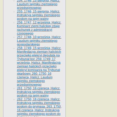
254. 1746, 15 sierpnia, Halicz.
Laudum sejmiku ziemskiego
przedsejmowego
255. 1746, 15 sierpnia, Halicz.
Instrukcya sejmiku ziemskiego
posłom na sejm walny
256. 1747, 12 września, Halicz.
Komisarz ziemi halickiej zdaje
rachunek z administracyi
czopowego
257. 1748, 10 września, Halicz.
Laudum sejmiku ziemskiego
gospodarskiego
258. 1749, 15 września, Halicz.
Manifestacya ziemian halickich
przeciwko elekcyi deputata na
Trybunał kor. 259. 1749, 17
września, Halicz. Manifestacya
ziemian halickich przeciwko
elekcyi komisarza na Trybunał
skarbowy. 260. 1750, 16
czerwca, Halicz. Laudum
sejmiku ziemskiego
przedsejmowego
261. 1750, 16 czerwca, Halicz.
Instrukcya sejmiku ziemskiego
posłom na sejm walny
262. 1750, 16 czerwca, Halicz.
Instrukcya sejmiku ziemskiego
posłom do prymasa. 263. 1750,
16 czerwca, Halicz. Instrukcya
sejmiku ziemskiego posłom do