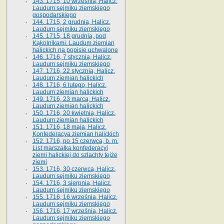
143. 1715, 10 września, Halicz.
Laudum sejmiku ziemskiego
gospodarskiego
144. 1715, 2 grudnia, Halicz.
Laudum sejmiku ziemskiego
145. 1715, 18 grudnia, pod
Kąkolnikami. Laudum ziemian
halickich na popisie uchwalone
146. 1716, 7 stycznia, Halicz.
Laudum sejmiku ziemskiego
147. 1716, 22 stycznia, Halicz.
Laudum ziemian halickich
148. 1716, 6 lutego, Halicz.
Laudum ziemian halickich
149. 1716, 23 marca, Halicz.
Laudum ziemian halickich
150. 1716, 20 kwietnia, Halicz.
Laudum ziemian halickich
151. 1716, 18 maja, Halicz.
Konfederacya ziemian halickich
152. 1716, po 15 czerwca, b. m.
List marszałka konfederacyi
ziemi halickiej do szlachty tejże
ziemi
153. 1716, 30 czerwca, Halicz.
Laudum sejmiku ziemskiego
154. 1716, 3 sierpnia, Halicz.
Laudum sejmiku ziemskiego
155. 1716, 16 września, Halicz.
Laudum sejmiku ziemskiego
156. 1716, 17 września, Halicz.
Laudum sejmiku ziemskiego