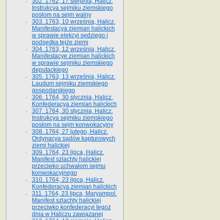
302. 1762, 17 sierpnia, Halicz.
Instrukcya sejmiku ziemskiego
posłom na sejm walny
303. 1763, 10 września, Halicz.
Manifestacya ziemian halickich
w sprawie elekcyi sędziego i
podsędka tejże ziemi
304. 1763, 12 września, Halicz.
Manifestacye ziemian halickich
w sprawie sejmiku ziemskiego
deputackiego
305. 1763, 13 września, Halicz.
Laudum sejmiku ziemskiego
gospodarskiego
306. 1764, 30 stycznia, Halicz.
Konfederacya ziemian halickich
307. 1764, 30 stycznia, Halicz.
Instrukcya sejmiku ziemskiego
posłom na sejm konwokacyjny
308. 1764, 27 lutego, Halicz.
Ordynacya sądów kapturowych
ziemi halickiej
309. 1764, 23 lipca, Halicz.
Manifest szlachty halickiej
przeciwko uchwałom sejmu
konwokacyjnego
310. 1764, 23 lipca, Halicz.
Konfederacya ziemian halickich
311. 1764, 23 lipca, Maryampol.
Manifest szlachty halickiej
przeciwko konfederacyi tegoż
dnia w Haliczu zawiązanej