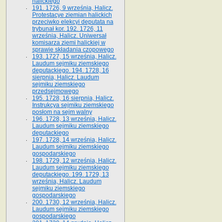
halickiego
191. 1726, 9 września, Halicz.
Protestacye ziemian halickich
przeciwko elekcyi deputata na
trybunał kor. 192. 1726, 11
września, Halicz. Uniwersał
komisarza ziemi halickiej w
sprawie składania czopowego
193. 1727, 15 września, Halicz.
Laudum sejmiku ziemskiego
deputackiego. 194. 1728, 16
sierpnia, Halicz. Laudum
sejmiku ziemskiego
przedsejmowego
195. 1728, 16 sierpnia, Halicz.
Instrukcya sejmiku ziemskiego
posłom na sejm walny
196. 1728, 13 września, Halicz.
Laudum sejmiku ziemskiego
deputackiego
197. 1728, 14 września, Halicz.
Laudum sejmiku ziemskiego
gospodarskiego
198. 1729, 12 września, Halicz.
Laudum sejmiku ziemskiego
deputackiego. 199. 1729, 13
września, Halicz. Laudum
sejmiku ziemskiego
gospodarskiego
200. 1730, 12 września, Halicz.
Laudum sejmiku ziemskiego
gospodarskiego