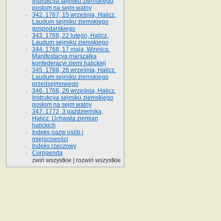
Instrukcya sejmiku ziemskiego
posłom na sejm walny
342. 1767, 15 września, Halicz.
Laudum sejmiku ziemskiego
gospodarskiego
343. 1768, 22 lutego, Halicz.
Laudum sejmiku ziemskiego
344. 1768, 17 maja, Winnica.
Manifestacya marszałka
konfederacyi ziemi halickiej
345. 1768, 26 września, Halicz.
Laudum sejmiku ziemskiego
przedsejmowego
346. 1768, 26 września, Halicz.
Instrukcya sejmiku ziemskiego
posłom na sejm walny
347. 1772, 3 października,
Halicz. Uchwała ziemian
halickich
Indeks nazw osób i
miejscowości
Indeks rzeczowy
Corrigenda
zwiń wszystkie
|
rozwiń wszystkie