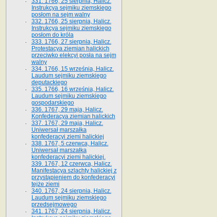
331. 1766, 25 sierpnia, Halicz.
Instrukcya sejmiku ziemskiego
posłom na sejm walny
332. 1766, 25 sierpnia, Halicz.
Instrukcya sejmiku ziemskiego
posłom do króla
333. 1766, 27 sierpnia, Halicz.
Protestacya ziemian halickich
przeciwko elekcyi posła na sejm
walny
334. 1766, 15 września, Halicz.
Laudum sejmiku ziemskiego
deputackiego
335. 1766, 16 września, Halicz.
Laudum sejmiku ziemskiego
gospodarskiego
336. 1767, 29 maja, Halicz.
Konfederacya ziemian halickich
337. 1767, 29 maja, Halicz.
Uniwersał marszałka
konfederacyi ziemi halickiej
338. 1767, 5 czerwca, Halicz.
Uniwersał marszałka
konfederacyi ziemi halickiej.
339. 1767, 12 czerwca, Halicz.
Manifestacya szlachty halickiej z
przystąpieniem do konfederacyi
tejże ziemi
340. 1767, 24 sierpnia, Halicz.
Laudum sejmiku ziemskiego
przedsejmowego
341. 1767, 24 sierpnia, Halicz.