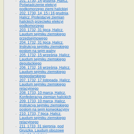
201. 1730, 14 grudnia, Halicz.
Poświadczenie elekcyi
podkomorzego ziemi halickiej
202. 1730, 14, 15 i 16 grudnia,
Halicz. Protestacye ziemian
halickich przeciwko elekcyi
podkomorzego
203. 1732, 31 lipca, Halicz.
Laudum sejmiku ziemskiego
przedsejmowego
204. 1732, 31 lipca, Halicz.
Instrukcya sejmiku ziemskiego
posłom na sejm walny
205. 1732, 15 września, Halicz.
Laudum sejmiku ziemskiego
deputackiego
206. 1732, 16 września, Halicz.
Laudum sejmiku ziemskiego
gospodarskiego
207. 1732, 17 listopada, Halicz.
Laudum sejmiku ziemskiego
relacyjnego
208. 1733, 10 marca, Halicz.
Konfederacya ziemian halickich­
209. 1733, 10 marca, Halicz.
Instrukcya sejmiku ziemskiego
posłom na sejm konwokacyjny
210. 1733, 7 lipca, Halicz.
Laudum sejmiku ziemskiego
relacyjnego
211. 1733, 31 sierpnia, pod
Gruszką. Laudum obozowe