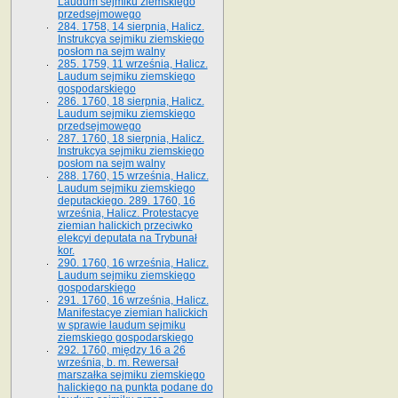
Laudum sejmiku ziemskiego
przedsejmowego
284. 1758, 14 sierpnia, Halicz.
Instrukcya sejmiku ziemskiego
posłom na sejm walny
285. 1759, 11 września, Halicz.
Laudum sejmiku ziemskiego
gospodarskiego
286. 1760, 18 sierpnia, Halicz.
Laudum sejmiku ziemskiego
przedsejmowego
287. 1760, 18 sierpnia, Halicz.
Instrukcya sejmiku ziemskiego
posłom na sejm walny
288. 1760, 15 września, Halicz.
Laudum sejmiku ziemskiego
deputackiego. 289. 1760, 16
września, Halicz. Protestacye
ziemian halickich przeciwko
elekcyi deputata na Trybunał
kor.
290. 1760, 16 września, Halicz.
Laudum sejmiku ziemskiego
gospodarskiego
291. 1760, 16 września, Halicz.
Manifestacye ziemian halickich
w sprawie laudum sejmiku
ziemskiego gospodarskiego
292. 1760, między 16 a 26
września, b. m. Rewersał
marszałka sejmiku ziemskiego
halickiego na punkta podane do