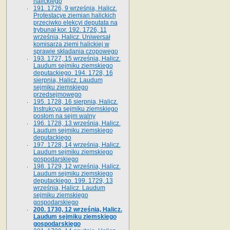
halickiego
191. 1726, 9 września, Halicz.
Protestacye ziemian halickich
przeciwko elekcyi deputata na
trybunał kor. 192. 1726, 11
września, Halicz. Uniwersał
komisarza ziemi halickiej w
sprawie składania czopowego
193. 1727, 15 września, Halicz.
Laudum sejmiku ziemskiego
deputackiego. 194. 1728, 16
sierpnia, Halicz. Laudum
sejmiku ziemskiego
przedsejmowego
195. 1728, 16 sierpnia, Halicz.
Instrukcya sejmiku ziemskiego
posłom na sejm walny
196. 1728, 13 września, Halicz.
Laudum sejmiku ziemskiego
deputackiego
197. 1728, 14 września, Halicz.
Laudum sejmiku ziemskiego
gospodarskiego
198. 1729, 12 września, Halicz.
Laudum sejmiku ziemskiego
deputackiego. 199. 1729, 13
września, Halicz. Laudum
sejmiku ziemskiego
gospodarskiego
200. 1730, 12 września, Halicz.
Laudum sejmiku ziemskiego
gospodarskiego