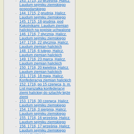
143. 1715, 10 września, Halicz.
Laudum sejmiku ziemskiego
gospodarskiego
144. 1715, 2 grudnia, Halicz.
Laudum sejmiku ziemskiego
145. 1715, 18 grudnia, pod
Kąkolnikami. Laudum ziemian
halickich na popisie uchwalone
146. 1716, 7 stycznia, Halicz.
Laudum sejmiku ziemskiego
147. 1716, 22 stycznia, Halicz.
Laudum ziemian halickich
148. 1716, 6 lutego, Halicz.
Laudum ziemian halickich
149. 1716, 23 marca, Halicz.
Laudum ziemian halickich
150. 1716, 20 kwietnia, Halicz.
Laudum ziemian halickich
151. 1716, 18 maja, Halicz.
Konfederacya ziemian halickich
152. 1716, po 15 czerwca, b. m.
List marszałka konfederacyi
ziemi halickiej do szlachty tejże
ziemi
153. 1716, 30 czerwca, Halicz.
Laudum sejmiku ziemskiego
154. 1716, 3 sierpnia, Halicz.
Laudum sejmiku ziemskiego
155. 1716, 16 września, Halicz.
Laudum sejmiku ziemskiego
156. 1716, 17 września, Halicz.
Laudum sejmiku ziemskiego