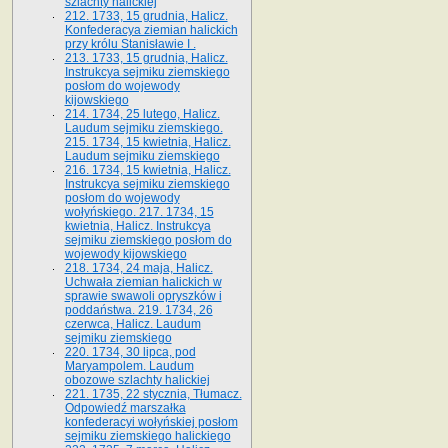
szlachty halickiej
212. 1733, 15 grudnia, Halicz.
Konfederacya ziemian halickich
przy królu Stanisławie I .
213. 1733, 15 grudnia, Halicz.
Instrukcya sejmiku ziemskiego
posłom do wojewody
kijowskiego
214. 1734, 25 lutego, Halicz.
Laudum sejmiku ziemskiego.
215. 1734, 15 kwietnia, Halicz.
Laudum sejmiku ziemskiego
216. 1734, 15 kwietnia, Halicz.
Instrukcya sejmiku ziemskiego
posłom do wojewody
wołyńskiego. 217. 1734, 15
kwietnia, Halicz. Instrukcya
sejmiku ziemskiego posłom do
wojewody kijowskiego
218. 1734, 24 maja, Halicz.
Uchwała ziemian halickich w
sprawie swawoli opryszków i
poddaństwa. 219. 1734, 26
czerwca, Halicz. Laudum
sejmiku ziemskiego
220. 1734, 30 lipca, pod
Maryampolem. Laudum
obozowe szlachty halickiej
221. 1735, 22 stycznia, Tłumacz.
Odpowiedź marszałka
konfederacyi wołyńskiej posłom
sejmiku ziemskiego halickiego