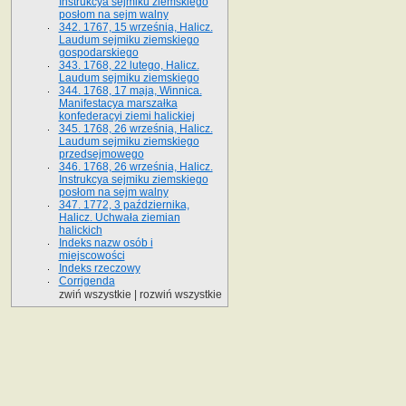
Instrukcya sejmiku ziemskiego
posłom na sejm walny
342. 1767, 15 września, Halicz.
Laudum sejmiku ziemskiego
gospodarskiego
343. 1768, 22 lutego, Halicz.
Laudum sejmiku ziemskiego
344. 1768, 17 maja, Winnica.
Manifestacya marszałka
konfederacyi ziemi halickiej
345. 1768, 26 września, Halicz.
Laudum sejmiku ziemskiego
przedsejmowego
346. 1768, 26 września, Halicz.
Instrukcya sejmiku ziemskiego
posłom na sejm walny
347. 1772, 3 października,
Halicz. Uchwała ziemian
halickich
Indeks nazw osób i
miejscowości
Indeks rzeczowy
Corrigenda
zwiń wszystkie
|
rozwiń wszystkie