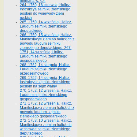
hetmana w. kor.
264. 1750, 16 czerwca, Halicz.
Instrukcya sejmiku ziemskiego
posłom do wojewody ziem
ruskich
265. 1750, 14 września, Halicz.
Laudum sejmiku ziemskiego
deputackiego
266. 1750, 15 września, Halicz.
Manifestacye ziemian halickich z
powodu laudum sejmiku
ziemskiego deputackiego. 267.
1751, 14 września, Halicz.
Laudum sejmiku ziemskiego
gospodarskiego
268. 1752, 14 sierpnia, Halicz.
Laudum sejmiku ziemskiego
przedsejmowego
269. 1752, 14 sierpnia, Halicz.
Instrukcya sejmiku ziemskiego
posłom na sejm walny
270. 1752, 12 września, Halicz.
Laudum sejmiku ziemskiego
gospodarskiego
271. 1752, 12 września, Halicz.
Manifestacya ziemian halickich z
powodu laudum sejmiku
ziemskiego gospodarskiego
272. 1753, 10 września, Halicz.
Manifestacye ziemian halickich
w sprawie sejmiku ziemskiego
deputackiego