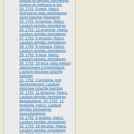
Instrukcya sejmiku ziemskiego
posłom do hetmana w. kor.
24. 1701, 9 maja, Halicz.
Ordynacya sądu skarbowego
ziemi halickiej (fragment)
25. 1701, 9 sierpnia, Halicz.
Laudum sejmiku ziemskiego
26. 1701, 12 września, Halicz.
Laudum sejmiku ziemskiego
27. 1702, 9 stycznia, Halicz.
Laudum sejmiku ziemskiego
28. 1702, 8 czerwca, Halicz.
Laudum sejmiku ziemskiego
29. 1702, 6 lipca, Halicz.
Laudum sejmiku ziemskiego
30. 1702, 18 lipca, obóz między
Jabłonowem a Kąkolnikami.
Laudum obozowe szlachty
halickiej
31. 1702, 2 września, pod
Sandomierzem. Laudum
obozowe szlachty halickiej
32. 1702, 11 września, Halicz.
Laudum sejmiku ziemskiego
deputackiego. 33. 1702, 12
września, Halicz. Laudum
sejmiku ziemskiego
gospodarskiego
34. 1702, 5 grudnia, Halicz.
Laudum sejmiku ziemskiego
35. 1703, 18 stycznia, Halicz.
Laudum sejmiku ziemskiego