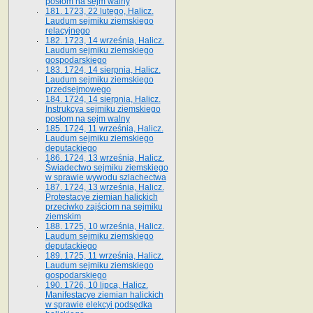
posłom na sejm walny
181. 1723, 22 lutego, Halicz.
Laudum sejmiku ziemskiego
relacyjnego
182. 1723, 14 września, Halicz.
Laudum sejmiku ziemskiego
gospodarskiego
183. 1724, 14 sierpnia, Halicz.
Laudum sejmiku ziemskiego
przedsejmowego
184. 1724, 14 sierpnia, Halicz.
Instrukcya sejmiku ziemskiego
posłom na sejm walny
185. 1724, 11 września, Halicz.
Laudum sejmiku ziemskiego
deputackiego
186. 1724, 13 września, Halicz.
Świadectwo sejmiku ziemskiego
w sprawie wywodu szlachectwa
187. 1724, 13 września, Halicz.
Protestacye ziemian halickich
przeciwko zajściom na sejmiku
ziemskim
188. 1725, 10 września, Halicz.
Laudum sejmiku ziemskiego
deputackiego
189. 1725, 11 września, Halicz.
Laudum sejmiku ziemskiego
gospodarskiego
190. 1726, 10 lipca, Halicz.
Manifestacye ziemian halickich
w sprawie elekcyi podsędka