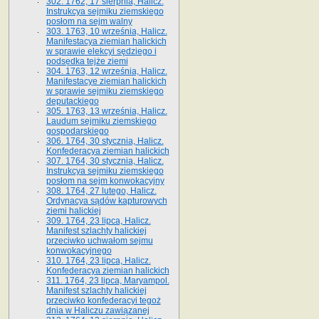
302. 1762, 17 sierpnia, Halicz.
Instrukcya sejmiku ziemskiego
posłom na sejm walny
303. 1763, 10 września, Halicz.
Manifestacya ziemian halickich
w sprawie elekcyi sędziego i
podsędka tejże ziemi
304. 1763, 12 września, Halicz.
Manifestacye ziemian halickich
w sprawie sejmiku ziemskiego
deputackiego
305. 1763, 13 września, Halicz.
Laudum sejmiku ziemskiego
gospodarskiego
306. 1764, 30 stycznia, Halicz.
Konfederacya ziemian halickich
307. 1764, 30 stycznia, Halicz.
Instrukcya sejmiku ziemskiego
posłom na sejm konwokacyjny
308. 1764, 27 lutego, Halicz.
Ordynacya sądów kapturowych
ziemi halickiej
309. 1764, 23 lipca, Halicz.
Manifest szlachty halickiej
przeciwko uchwałom sejmu
konwokacyjnego
310. 1764, 23 lipca, Halicz.
Konfederacya ziemian halickich
311. 1764, 23 lipca, Maryampol.
Manifest szlachty halickiej
przeciwko konfederacyi tegoż
dnia w Haliczu zawiązanej