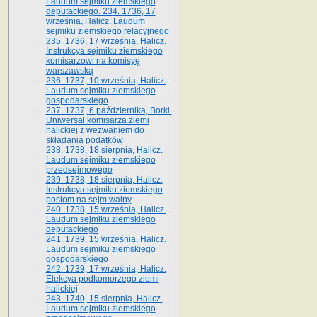
Laudum sejmiku ziemskiego
deputackiego. 234. 1736, 17
września, Halicz. Laudum
sejmiku ziemskiego relacyjnego
235. 1736, 17 września, Halicz.
Instrukcya sejmiku ziemskiego
komisarzowi na komisyę
warszawską
236. 1737, 10 września, Halicz.
Laudum sejmiku ziemskiego
gospodarskiego
237. 1737, 6 października, Borki.
Uniwersał komisarza ziemi
halickiej z wezwaniem do
składania podatków
238. 1738, 18 sierpnia, Halicz.
Laudum sejmiku ziemskiego
przedsejmowego
239. 1738, 18 sierpnia, Halicz.
Instrukcya sejmiku ziemskiego
posłom na sejm walny
240. 1738, 15 września, Halicz.
Laudum sejmiku ziemskiego
deputackiego
241. 1739, 15 września, Halicz.
Laudum sejmiku ziemskiego
gospodarskiego
242. 1739, 17 września, Halicz.
Elekcya podkomorzego ziemi
halickiej
243. 1740, 15 sierpnia, Halicz.
Laudum sejmiku ziemskiego