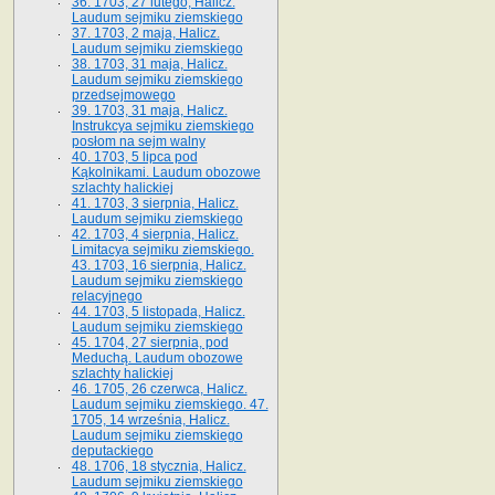
36. 1703, 27 lutego, Halicz.
Laudum sejmiku ziemskiego
37. 1703, 2 maja, Halicz.
Laudum sejmiku ziemskiego
38. 1703, 31 maja, Halicz.
Laudum sejmiku ziemskiego
przedsejmowego
39. 1703, 31 maja, Halicz.
Instrukcya sejmiku ziemskiego
posłom na sejm walny
40. 1703, 5 lipca pod
Kąkolnikami. Laudum obozowe
szlachty halickiej
41­. 1703, 3 sierpnia, Halicz.
Laudum sejmiku ziemskiego
42. 1703, 4 sierpnia, Halicz.
Limitacya sejmiku ziemskiego.
43. 1703, 16 sierpnia, Halicz.
Laudum sejmiku ziemskiego
relacyjnego
44. 1703, 5 listopada, Halicz.
Laudum sejmiku ziemskiego
45. 1704, 27 sierpnia, pod
Meduchą. Laudum obozowe
szlachty halickiej
46. 1705, 26 czerwca, Halicz.
Laudum sejmiku ziemskiego. 47.
1705, 14 września, Halicz.
Laudum sejmiku ziemskiego
deputackiego
48. 1706, 18 stycznia, Halicz.
Laudum sejmiku ziemskiego