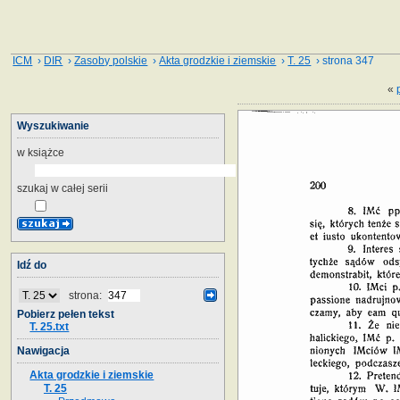
ICM
›
DIR
›
Zasoby polskie
›
Akta grodzkie i ziemskie
›
T. 25
› strona 347
«
Wyszukiwanie
w książce
szukaj w całej serii
Idź do
strona:
Pobierz pełen tekst
T. 25.txt
Nawigacja
Akta grodzkie i ziemskie
T. 25