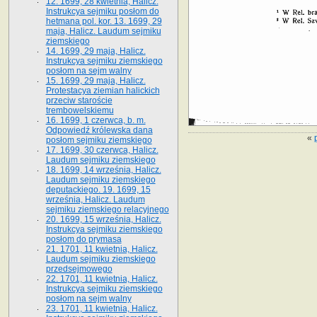
12. 1699, 28 kwietnia, Halicz.
Instrukcya sejmiku posłom do
hetmana pol. kor. 13. 1699, 29
maja, Halicz. Laudum sejmiku
ziemskiego
14. 1699, 29 maja, Halicz.
Instrukcya sejmiku ziemskiego
posłom na sejm walny
15. 1699, 29 maja, Halicz.
Protestacya ziemian halickich
przeciw staroście
trembowelskiemu
16. 1699, 1 czerwca, b. m.
Odpowiedź królewska dana
«
posłom sejmiku ziemskiego
17. 1699, 30 czerwca, Halicz.
Laudum sejmiku ziemskiego
18. 1699, 14 września, Halicz.
Laudum sejmiku ziemskiego
deputackiego. 19. 1699, 15
września, Halicz. Laudum
sejmiku ziemskiego relacyjnego
20. 1699, 15 września, Halicz.
Instrukcya sejmiku ziemskiego
posłom do prymasa
21. 1701, 11 kwietnia, Halicz.
Laudum sejmiku ziemskiego
przedsejmowego
22. 1701, 11 kwietnia, Halicz.
Instrukcya sejmiku ziemskiego
posłom na sejm walny
23. 1701, 11 kwietnia, Halicz.