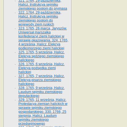
321. 1764, 29 października,
Halicz. Instrukcya sejmiku
ziemskiego posłom do prymasa
322. 1764, 29 października,
Halicz. Instrukcya sejmiku
ziemskiego posłom do
wojewody ziem ruskich
323. 1765, 26 marca, Jaryszów.
Uniwersał marszałka
konfederacyi ziemi halickiej w
sprawie okazowania. 324. 1765,
4 września, Halicz. Elekcya
podkomorzego ziemi halickiej
325. 1765, 5 września, Halicz.
Elekcya sędziego ziemskiego
halickiego
326. 1765, 6 września, Halicz.
Elekcya podsędka ziemi
halickiej
327. 1765, 7 września, Halicz.
Elekcya pisarza ziemskiego
halickiego
328. 1765, 9 września, Halicz.
Laudum sejmiku ziemskiego
deputackiego
329. 1765, 11 września, Halicz.
Protestacya ziemian halickich w
sprawie sejmiku ziemskiego
gospodarskiego. 330. 1766, 25
sierpnia, Halicz. Laudum
sejmiku ziemskiego
przedsejmowego