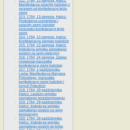
312. 1764, 13 sierpnia, Halicz.
Manifestacya szlachty halickiej z
recesem od konfederacyi tejże
ziemi
313. 1764, 13 sierpnia, Halicz.
Protestacya urzędników i
szlachty ziemi halickiej
przeciwko konfederacyi tejże
ziemi
314. 1764, 13 sierpnia, Halicz.
Konfederacya ziemian halickich
315. 1764, 13 sierpnia, Halicz.
Instrukcya sejmiku ziemskiego
posłom na sejm elekcyjny
316. 1764, 24 sierpnia, Żuków.
Uniwersał marszałka
konfederacyi ziemi halickiej
317. 1764, 1 października,
Lwów. Manifestacya Maryana
Potockiego, marszałka
konfederacyi ziemi halickiej i
innych Potockich
318. 1764, 29 października,
Halicz. Laudum sejmiku
ziemskiego przedsejmowego
319. 1764, 29 października,
Halicz. Instrukcya sejmiku
ziemskiego posłom na sejm
koronacyjny
320. 1764, 29 października,
Halicz. Instrukcya sejmiku
ziemskiego posłom do króla