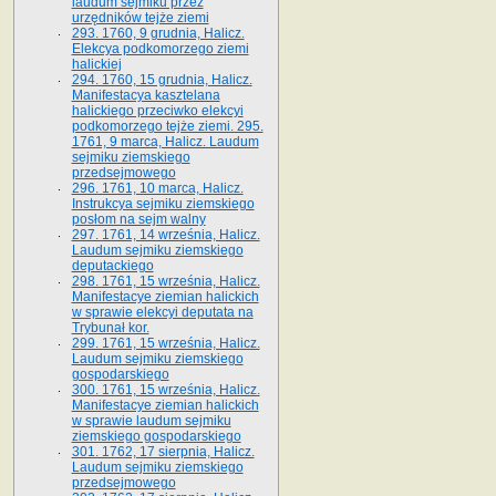
laudum sejmiku przez
urzędników tejże ziemi
293. 1760, 9 grudnia, Halicz.
Elekcya podkomorzego ziemi
halickiej
294. 1760, 15 grudnia, Halicz.
Manifestacya kasztelana
halickiego przeciwko elekcyi
podkomorzego tejże ziemi. 295.
1761, 9 marca, Halicz. Laudum
sejmiku ziemskiego
przedsejmowego
296. 1761, 10 marca, Halicz.
Instrukcya sejmiku ziemskiego
posłom na sejm walny
297. 1761, 14 września, Halicz.
Laudum sejmiku ziemskiego
deputackiego
298. 1761, 15 września, Halicz.
Manifestacye ziemian halickich
w sprawie elekcyi deputata na
Trybunał kor.
299. 1761, 15 września, Halicz.
Laudum sejmiku ziemskiego
gospodarskiego
300. 1761, 15 września, Halicz.
Manifestacye ziemian halickich
w sprawie laudum sejmiku
ziemskiego gospodarskiego
301. 1762, 17 sierpnia, Halicz.
Laudum sejmiku ziemskiego
przedsejmowego