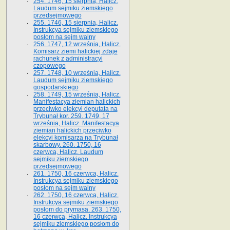
254. 1746, 15 sierpnia, Halicz.
Laudum sejmiku ziemskiego
przedsejmowego
255. 1746, 15 sierpnia, Halicz.
Instrukcya sejmiku ziemskiego
posłom na sejm walny
256. 1747, 12 września, Halicz.
Komisarz ziemi halickiej zdaje
rachunek z administracyi
czopowego
257. 1748, 10 września, Halicz.
Laudum sejmiku ziemskiego
gospodarskiego
258. 1749, 15 września, Halicz.
Manifestacya ziemian halickich
przeciwko elekcyi deputata na
Trybunał kor. 259. 1749, 17
września, Halicz. Manifestacya
ziemian halickich przeciwko
elekcyi komisarza na Trybunał
skarbowy. 260. 1750, 16
czerwca, Halicz. Laudum
sejmiku ziemskiego
przedsejmowego
261. 1750, 16 czerwca, Halicz.
Instrukcya sejmiku ziemskiego
posłom na sejm walny
262. 1750, 16 czerwca, Halicz.
Instrukcya sejmiku ziemskiego
posłom do prymasa. 263. 1750,
16 czerwca, Halicz. Instrukcya
sejmiku ziemskiego posłom do