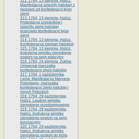
312. 1764, 13 sierpnia, Halicz.
Manifestacya szlachty halickiej z
recesem od konfederacyi tejże
ziemi
313. 1764, 13 sierpnia, Halicz.
Protestacya urzędników i
szlachty ziemi halickiej
przeciwko konfederacyi tejże
ziemi
314. 1764, 13 sierpnia, Halicz.
Konfederacya ziemian halickich
315. 1764, 13 sierpnia, Halicz.
Instrukcya sejmiku ziemskiego
posłom na sejm elekcyjny
316. 1764, 24 sierpnia, Żuków.
Uniwersał marszałka
konfederacyi ziemi halickiej
317. 1764, 1 października,
Lwów. Manifestacya Maryana
Potockiego, marszałka
konfederacyi ziemi halickiej i
innych Potockich
318. 1764, 29 października,
Halicz. Laudum sejmiku
ziemskiego przedsejmowego
319. 1764, 29 października,
Halicz. Instrukcya sejmiku
ziemskiego posłom na sejm
koronacyjny
320. 1764, 29 października,
Halicz. Instrukcya sejmiku
ziemskiego posłom do króla