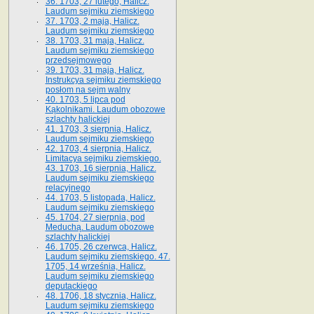
36. 1703, 27 lutego, Halicz.
Laudum sejmiku ziemskiego
37. 1703, 2 maja, Halicz.
Laudum sejmiku ziemskiego
38. 1703, 31 maja, Halicz.
Laudum sejmiku ziemskiego
przedsejmowego
39. 1703, 31 maja, Halicz.
Instrukcya sejmiku ziemskiego
posłom na sejm walny
40. 1703, 5 lipca pod
Kąkolnikami. Laudum obozowe
szlachty halickiej
41­. 1703, 3 sierpnia, Halicz.
Laudum sejmiku ziemskiego
42. 1703, 4 sierpnia, Halicz.
Limitacya sejmiku ziemskiego.
43. 1703, 16 sierpnia, Halicz.
Laudum sejmiku ziemskiego
relacyjnego
44. 1703, 5 listopada, Halicz.
Laudum sejmiku ziemskiego
45. 1704, 27 sierpnia, pod
Meduchą. Laudum obozowe
szlachty halickiej
46. 1705, 26 czerwca, Halicz.
Laudum sejmiku ziemskiego. 47.
1705, 14 września, Halicz.
Laudum sejmiku ziemskiego
deputackiego
48. 1706, 18 stycznia, Halicz.
Laudum sejmiku ziemskiego