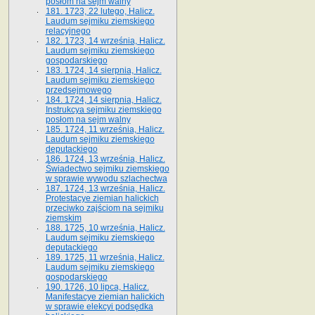
posłom na sejm walny
181. 1723, 22 lutego, Halicz.
Laudum sejmiku ziemskiego
relacyjnego
182. 1723, 14 września, Halicz.
Laudum sejmiku ziemskiego
gospodarskiego
183. 1724, 14 sierpnia, Halicz.
Laudum sejmiku ziemskiego
przedsejmowego
184. 1724, 14 sierpnia, Halicz.
Instrukcya sejmiku ziemskiego
posłom na sejm walny
185. 1724, 11 września, Halicz.
Laudum sejmiku ziemskiego
deputackiego
186. 1724, 13 września, Halicz.
Świadectwo sejmiku ziemskiego
w sprawie wywodu szlachectwa
187. 1724, 13 września, Halicz.
Protestacye ziemian halickich
przeciwko zajściom na sejmiku
ziemskim
188. 1725, 10 września, Halicz.
Laudum sejmiku ziemskiego
deputackiego
189. 1725, 11 września, Halicz.
Laudum sejmiku ziemskiego
gospodarskiego
190. 1726, 10 lipca, Halicz.
Manifestacye ziemian halickich
w sprawie elekcyi podsędka