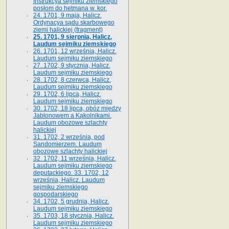
Instrukcya sejmiku ziemskiego
posłom do hetmana w. kor.
24. 1701, 9 maja, Halicz.
Ordynacya sądu skarbowego
ziemi halickiej (fragment)
25. 1701, 9 sierpnia, Halicz.
Laudum sejmiku ziemskiego
26. 1701, 12 września, Halicz.
Laudum sejmiku ziemskiego
27. 1702, 9 stycznia, Halicz.
Laudum sejmiku ziemskiego
28. 1702, 8 czerwca, Halicz.
Laudum sejmiku ziemskiego
29. 1702, 6 lipca, Halicz.
Laudum sejmiku ziemskiego
30. 1702, 18 lipca, obóz między
Jabłonowem a Kąkolnikami.
Laudum obozowe szlachty
halickiej
31. 1702, 2 września, pod
Sandomierzem. Laudum
obozowe szlachty halickiej
32. 1702, 11 września, Halicz.
Laudum sejmiku ziemskiego
deputackiego. 33. 1702, 12
września, Halicz. Laudum
sejmiku ziemskiego
gospodarskiego
34. 1702, 5 grudnia, Halicz.
Laudum sejmiku ziemskiego
35. 1703, 18 stycznia, Halicz.
Laudum sejmiku ziemskiego