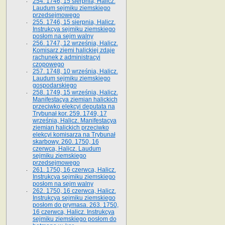
254. 1746, 15 sierpnia, Halicz.
Laudum sejmiku ziemskiego
przedsejmowego
255. 1746, 15 sierpnia, Halicz.
Instrukcya sejmiku ziemskiego
posłom na sejm walny
256. 1747, 12 września, Halicz.
Komisarz ziemi halickiej zdaje
rachunek z administracyi
czopowego
257. 1748, 10 września, Halicz.
Laudum sejmiku ziemskiego
gospodarskiego
258. 1749, 15 września, Halicz.
Manifestacya ziemian halickich
przeciwko elekcyi deputata na
Trybunał kor. 259. 1749, 17
września, Halicz. Manifestacya
ziemian halickich przeciwko
elekcyi komisarza na Trybunał
skarbowy. 260. 1750, 16
czerwca, Halicz. Laudum
sejmiku ziemskiego
przedsejmowego
261. 1750, 16 czerwca, Halicz.
Instrukcya sejmiku ziemskiego
posłom na sejm walny
262. 1750, 16 czerwca, Halicz.
Instrukcya sejmiku ziemskiego
posłom do prymasa. 263. 1750,
16 czerwca, Halicz. Instrukcya
sejmiku ziemskiego posłom do