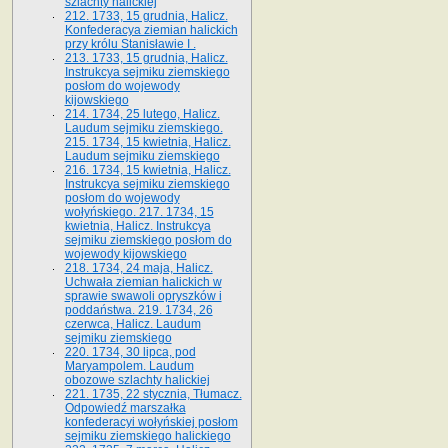
szlachty halickiej
212. 1733, 15 grudnia, Halicz.
Konfederacya ziemian halickich
przy królu Stanisławie I .
213. 1733, 15 grudnia, Halicz.
Instrukcya sejmiku ziemskiego
posłom do wojewody
kijowskiego
214. 1734, 25 lutego, Halicz.
Laudum sejmiku ziemskiego.
215. 1734, 15 kwietnia, Halicz.
Laudum sejmiku ziemskiego
216. 1734, 15 kwietnia, Halicz.
Instrukcya sejmiku ziemskiego
posłom do wojewody
wołyńskiego. 217. 1734, 15
kwietnia, Halicz. Instrukcya
sejmiku ziemskiego posłom do
wojewody kijowskiego
218. 1734, 24 maja, Halicz.
Uchwała ziemian halickich w
sprawie swawoli opryszków i
poddaństwa. 219. 1734, 26
czerwca, Halicz. Laudum
sejmiku ziemskiego
220. 1734, 30 lipca, pod
Maryampolem. Laudum
obozowe szlachty halickiej
221. 1735, 22 stycznia, Tłumacz.
Odpowiedź marszałka
konfederacyi wołyńskiej posłom
sejmiku ziemskiego halickiego