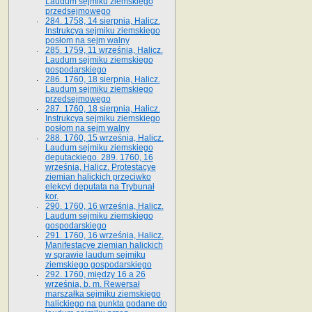
Laudum sejmiku ziemskiego
przedsejmowego
284. 1758, 14 sierpnia, Halicz.
Instrukcya sejmiku ziemskiego
posłom na sejm walny
285. 1759, 11 września, Halicz.
Laudum sejmiku ziemskiego
gospodarskiego
286. 1760, 18 sierpnia, Halicz.
Laudum sejmiku ziemskiego
przedsejmowego
287. 1760, 18 sierpnia, Halicz.
Instrukcya sejmiku ziemskiego
posłom na sejm walny
288. 1760, 15 września, Halicz.
Laudum sejmiku ziemskiego
deputackiego. 289. 1760, 16
września, Halicz. Protestacye
ziemian halickich przeciwko
elekcyi deputata na Trybunał
kor.
290. 1760, 16 września, Halicz.
Laudum sejmiku ziemskiego
gospodarskiego
291. 1760, 16 września, Halicz.
Manifestacye ziemian halickich
w sprawie laudum sejmiku
ziemskiego gospodarskiego
292. 1760, między 16 a 26
września, b. m. Rewersał
marszałka sejmiku ziemskiego
halickiego na punkta podane do