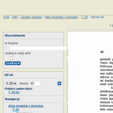
ICM
›
DIR
›
Zasoby polskie
›
Akta grodzkie i ziemskie
›
T. 25
› strona 40
«
Wyszukiwanie
w książce
szukaj w całej serii
Idź do
strona:
Pobierz pełen tekst
T. 25.txt
Nawigacja
Akta grodzkie i ziemskie
T. 25