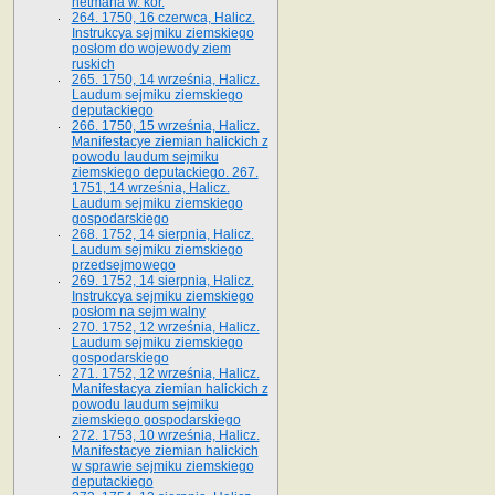
hetmana w. kor.
264. 1750, 16 czerwca, Halicz.
Instrukcya sejmiku ziemskiego
posłom do wojewody ziem
ruskich
265. 1750, 14 września, Halicz.
Laudum sejmiku ziemskiego
deputackiego
266. 1750, 15 września, Halicz.
Manifestacye ziemian halickich z
powodu laudum sejmiku
ziemskiego deputackiego. 267.
1751, 14 września, Halicz.
Laudum sejmiku ziemskiego
gospodarskiego
268. 1752, 14 sierpnia, Halicz.
Laudum sejmiku ziemskiego
przedsejmowego
269. 1752, 14 sierpnia, Halicz.
Instrukcya sejmiku ziemskiego
posłom na sejm walny
270. 1752, 12 września, Halicz.
Laudum sejmiku ziemskiego
gospodarskiego
271. 1752, 12 września, Halicz.
Manifestacya ziemian halickich z
powodu laudum sejmiku
ziemskiego gospodarskiego
272. 1753, 10 września, Halicz.
Manifestacye ziemian halickich
w sprawie sejmiku ziemskiego
deputackiego