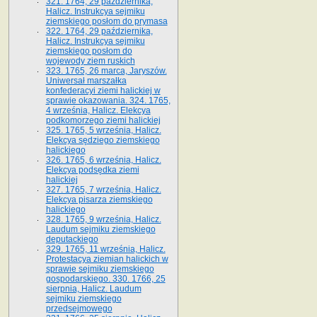
321. 1764, 29 października,
Halicz. Instrukcya sejmiku
ziemskiego posłom do prymasa
322. 1764, 29 października,
Halicz. Instrukcya sejmiku
ziemskiego posłom do
wojewody ziem ruskich
323. 1765, 26 marca, Jaryszów.
Uniwersał marszałka
konfederacyi ziemi halickiej w
sprawie okazowania. 324. 1765,
4 września, Halicz. Elekcya
podkomorzego ziemi halickiej
325. 1765, 5 września, Halicz.
Elekcya sędziego ziemskiego
halickiego
326. 1765, 6 września, Halicz.
Elekcya podsędka ziemi
halickiej
327. 1765, 7 września, Halicz.
Elekcya pisarza ziemskiego
halickiego
328. 1765, 9 września, Halicz.
Laudum sejmiku ziemskiego
deputackiego
329. 1765, 11 września, Halicz.
Protestacya ziemian halickich w
sprawie sejmiku ziemskiego
gospodarskiego. 330. 1766, 25
sierpnia, Halicz. Laudum
sejmiku ziemskiego
przedsejmowego