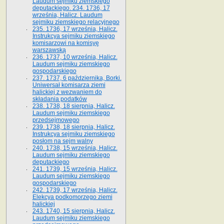
Laudum sejmiku ziemskiego
deputackiego. 234. 1736, 17
września, Halicz. Laudum
sejmiku ziemskiego relacyjnego
235. 1736, 17 września, Halicz.
Instrukcya sejmiku ziemskiego
komisarzowi na komisyę
warszawską
236. 1737, 10 września, Halicz.
Laudum sejmiku ziemskiego
gospodarskiego
237. 1737, 6 października, Borki.
Uniwersał komisarza ziemi
halickiej z wezwaniem do
składania podatków
238. 1738, 18 sierpnia, Halicz.
Laudum sejmiku ziemskiego
przedsejmowego
239. 1738, 18 sierpnia, Halicz.
Instrukcya sejmiku ziemskiego
posłom na sejm walny
240. 1738, 15 września, Halicz.
Laudum sejmiku ziemskiego
deputackiego
241. 1739, 15 września, Halicz.
Laudum sejmiku ziemskiego
gospodarskiego
242. 1739, 17 września, Halicz.
Elekcya podkomorzego ziemi
halickiej
243. 1740, 15 sierpnia, Halicz.
Laudum sejmiku ziemskiego