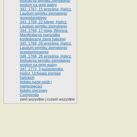
Instrukcya sejmiku ziemskiego
posłom na sejm walny
342. 1767, 15 września, Halicz.
Laudum sejmiku ziemskiego
gospodarskiego
343. 1768, 22 lutego, Halicz.
Laudum sejmiku ziemskiego
344. 1768, 17 maja, Winnica.
Manifestacya marszałka
konfederacyi ziemi halickiej
345. 1768, 26 września, Halicz.
Laudum sejmiku ziemskiego
przedsejmowego
346. 1768, 26 września, Halicz.
Instrukcya sejmiku ziemskiego
posłom na sejm walny
347. 1772, 3 października,
Halicz. Uchwała ziemian
halickich
Indeks nazw osób i
miejscowości
Indeks rzeczowy
Corrigenda
zwiń wszystkie
|
rozwiń wszystkie