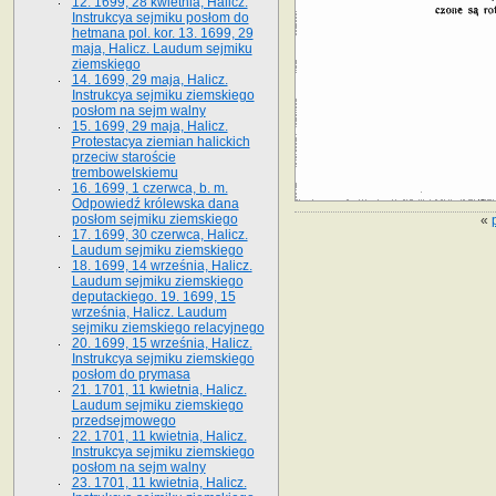
12. 1699, 28 kwietnia, Halicz.
Instrukcya sejmiku posłom do
hetmana pol. kor. 13. 1699, 29
maja, Halicz. Laudum sejmiku
ziemskiego
14. 1699, 29 maja, Halicz.
Instrukcya sejmiku ziemskiego
posłom na sejm walny
15. 1699, 29 maja, Halicz.
Protestacya ziemian halickich
przeciw staroście
trembowelskiemu
16. 1699, 1 czerwca, b. m.
Odpowiedź królewska dana
posłom sejmiku ziemskiego
«
17. 1699, 30 czerwca, Halicz.
Laudum sejmiku ziemskiego
18. 1699, 14 września, Halicz.
Laudum sejmiku ziemskiego
deputackiego. 19. 1699, 15
września, Halicz. Laudum
sejmiku ziemskiego relacyjnego
20. 1699, 15 września, Halicz.
Instrukcya sejmiku ziemskiego
posłom do prymasa
21. 1701, 11 kwietnia, Halicz.
Laudum sejmiku ziemskiego
przedsejmowego
22. 1701, 11 kwietnia, Halicz.
Instrukcya sejmiku ziemskiego
posłom na sejm walny
23. 1701, 11 kwietnia, Halicz.