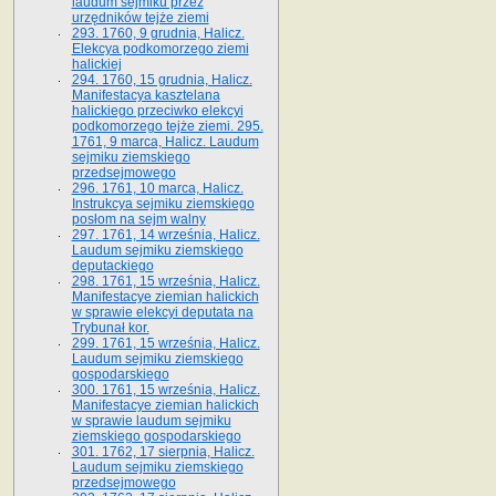
laudum sejmiku przez
urzędników tejże ziemi
293. 1760, 9 grudnia, Halicz.
Elekcya podkomorzego ziemi
halickiej
294. 1760, 15 grudnia, Halicz.
Manifestacya kasztelana
halickiego przeciwko elekcyi
podkomorzego tejże ziemi. 295.
1761, 9 marca, Halicz. Laudum
sejmiku ziemskiego
przedsejmowego
296. 1761, 10 marca, Halicz.
Instrukcya sejmiku ziemskiego
posłom na sejm walny
297. 1761, 14 września, Halicz.
Laudum sejmiku ziemskiego
deputackiego
298. 1761, 15 września, Halicz.
Manifestacye ziemian halickich
w sprawie elekcyi deputata na
Trybunał kor.
299. 1761, 15 września, Halicz.
Laudum sejmiku ziemskiego
gospodarskiego
300. 1761, 15 września, Halicz.
Manifestacye ziemian halickich
w sprawie laudum sejmiku
ziemskiego gospodarskiego
301. 1762, 17 sierpnia, Halicz.
Laudum sejmiku ziemskiego
przedsejmowego