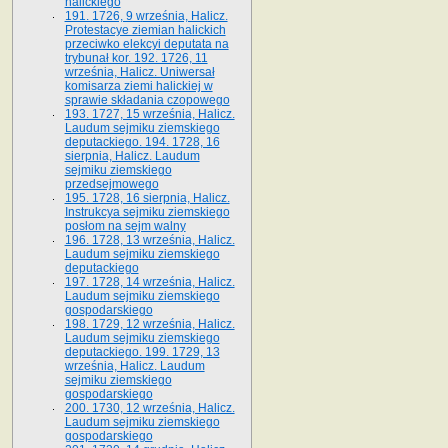
halickiego
191. 1726, 9 września, Halicz.
Protestacye ziemian halickich
przeciwko elekcyi deputata na
trybunał kor. 192. 1726, 11
września, Halicz. Uniwersał
komisarza ziemi halickiej w
sprawie składania czopowego
193. 1727, 15 września, Halicz.
Laudum sejmiku ziemskiego
deputackiego. 194. 1728, 16
sierpnia, Halicz. Laudum
sejmiku ziemskiego
przedsejmowego
195. 1728, 16 sierpnia, Halicz.
Instrukcya sejmiku ziemskiego
posłom na sejm walny
196. 1728, 13 września, Halicz.
Laudum sejmiku ziemskiego
deputackiego
197. 1728, 14 września, Halicz.
Laudum sejmiku ziemskiego
gospodarskiego
198. 1729, 12 września, Halicz.
Laudum sejmiku ziemskiego
deputackiego. 199. 1729, 13
września, Halicz. Laudum
sejmiku ziemskiego
gospodarskiego
200. 1730, 12 września, Halicz.
Laudum sejmiku ziemskiego
gospodarskiego