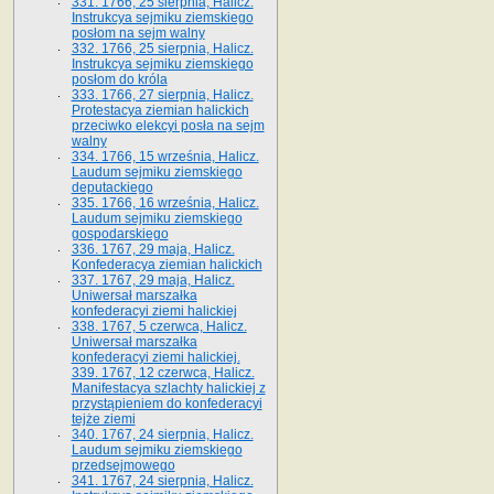
331. 1766, 25 sierpnia, Halicz.
Instrukcya sejmiku ziemskiego
posłom na sejm walny
332. 1766, 25 sierpnia, Halicz.
Instrukcya sejmiku ziemskiego
posłom do króla
333. 1766, 27 sierpnia, Halicz.
Protestacya ziemian halickich
przeciwko elekcyi posła na sejm
walny
334. 1766, 15 września, Halicz.
Laudum sejmiku ziemskiego
deputackiego
335. 1766, 16 września, Halicz.
Laudum sejmiku ziemskiego
gospodarskiego
336. 1767, 29 maja, Halicz.
Konfederacya ziemian halickich
337. 1767, 29 maja, Halicz.
Uniwersał marszałka
konfederacyi ziemi halickiej
338. 1767, 5 czerwca, Halicz.
Uniwersał marszałka
konfederacyi ziemi halickiej.
339. 1767, 12 czerwca, Halicz.
Manifestacya szlachty halickiej z
przystąpieniem do konfederacyi
tejże ziemi
340. 1767, 24 sierpnia, Halicz.
Laudum sejmiku ziemskiego
przedsejmowego
341. 1767, 24 sierpnia, Halicz.