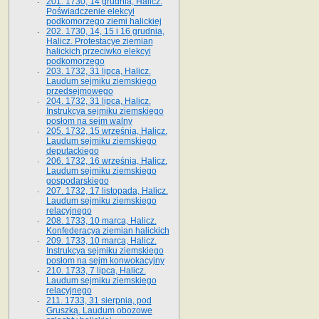
201. 1730, 14 grudnia, Halicz.
Poświadczenie elekcyi
podkomorzego ziemi halickiej
202. 1730, 14, 15 i 16 grudnia,
Halicz. Protestacye ziemian
halickich przeciwko elekcyi
podkomorzego
203. 1732, 31 lipca, Halicz.
Laudum sejmiku ziemskiego
przedsejmowego
204. 1732, 31 lipca, Halicz.
Instrukcya sejmiku ziemskiego
posłom na sejm walny
205. 1732, 15 września, Halicz.
Laudum sejmiku ziemskiego
deputackiego
206. 1732, 16 września, Halicz.
Laudum sejmiku ziemskiego
gospodarskiego
207. 1732, 17 listopada, Halicz.
Laudum sejmiku ziemskiego
relacyjnego
208. 1733, 10 marca, Halicz.
Konfederacya ziemian halickich­
209. 1733, 10 marca, Halicz.
Instrukcya sejmiku ziemskiego
posłom na sejm konwokacyjny
210. 1733, 7 lipca, Halicz.
Laudum sejmiku ziemskiego
relacyjnego
211. 1733, 31 sierpnia, pod
Gruszką. Laudum obozowe