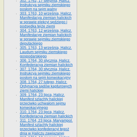
302. 1762, 17 sierpnia, Halicz.
Instrukcya sejmiku ziemskiego
posłom na sejm walny
303. 1763, 10 września, Halicz.
Manifestacya ziemian halickich
w sprawie elekcyi sędziego i
podsędka tejże ziemi
304. 1763, 12 września, Halicz.
Manifestacye ziemian halickich
w sprawie sejmiku ziemskiego
deputackiego
305. 1763, 13 września, Halicz.
Laudum sejmiku ziemskiego
gospodarskiego
306. 1764, 30 stycznia, Halicz.
Konfederacya ziemian halickich
307. 1764, 30 stycznia, Halicz.
Instrukcya sejmiku ziemskiego
posłom na sejm konwokacyjny
308. 1764, 27 lutego, Halicz.
Ordynacya sądów kapturowych
ziemi halickiej
309. 1764, 23 lipca, Halicz.
Manifest szlachty halickiej
przeciwko uchwałom sejmu
konwokacyjnego
310. 1764, 23 lipca, Halicz.
Konfederacya ziemian halickich
311. 1764, 23 lipca, Maryampol.
Manifest szlachty halickiej
przeciwko konfederacyi tegoż
dnia w Haliczu zawiązanej