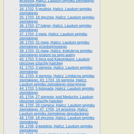
września, Halicz. Laudum sejmiku ziemskiego
gospodarskiego
34. 1702, 5 grudnia, Halicz. Laudum sejmiku
ziemskiego
35. 1703, 18 stycznia, Halicz. Laudum sejmiku
ziemskiego
36. 1703, 27 lutego, Halicz. Laudum sejmiku
ziemskiego
37. 1703, 2 maja, Halicz. Laudum sejmiku
ziemskiego
38. 1703, 31 maja, Halicz. Laudum sejmiku
ziemskiego przedsejmowego
39. 1703, 31 maja, Halicz. Instrukcya sejmiku
ziemskiego posłom na sejm walny
40. 1703, 5 lipca pod Kąkolnikami. Laudum
obozowe szlachty halickiej
41­. 1703, 3 sierpnia, Halicz. Laudum sejmiku
ziemskiego
42. 1703, 4 sierpnia, Halicz. Limitacya sejmiku
ziemskiego. 43. 1703, 16 sierpnia, Halicz.
Laudum sejmiku ziemskiego relacyjnego
44. 1703, 5 listopada, Halicz. Laudum sejmiku
ziemskiego
45. 1704, 27 sierpnia, pod Meduchą. Laudum
obozowe szlachty halickiej
46. 1705, 26 czerwca, Halicz. Laudum sejmiku
ziemskiego. 47. 1705, 14 września, Halicz.
Laudum sejmiku ziemskiego deputackiego
48. 1706, 18 stycznia, Halicz. Laudum sejmiku
ziemskiego
49. 1706, 9 kwietnia, Halicz. Laudum sejmiku
ziemskiego