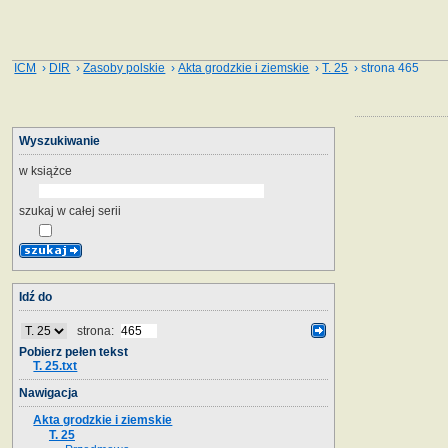
ICM
›
DIR
›
Zasoby polskie
›
Akta grodzkie i ziemskie
›
T. 25
› strona 465
Wyszukiwanie
w książce
szukaj w całej serii
Idź do
strona:
Pobierz pełen tekst
T. 25.txt
Nawigacja
Akta grodzkie i ziemskie
T. 25