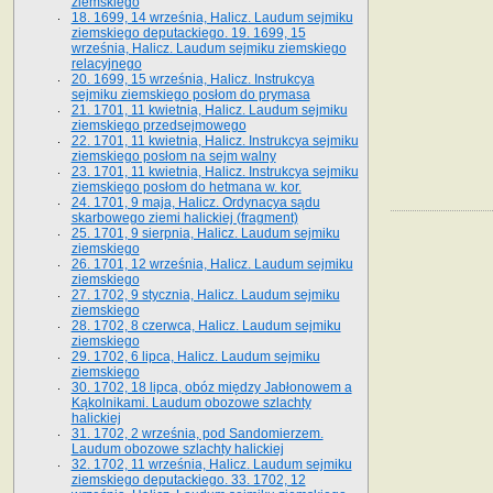
ziemskiego
18. 1699, 14 września, Halicz. Laudum sejmiku
ziemskiego deputackiego. 19. 1699, 15
września, Halicz. Laudum sejmiku ziemskiego
relacyjnego
20. 1699, 15 września, Halicz. Instrukcya
sejmiku ziemskiego posłom do prymasa
21. 1701, 11 kwietnia, Halicz. Laudum sejmiku
ziemskiego przedsejmowego
22. 1701, 11 kwietnia, Halicz. Instrukcya sejmiku
ziemskiego posłom na sejm walny
23. 1701, 11 kwietnia, Halicz. Instrukcya sejmiku
ziemskiego posłom do hetmana w. kor.
24. 1701, 9 maja, Halicz. Ordynacya sądu
skarbowego ziemi halickiej (fragment)
25. 1701, 9 sierpnia, Halicz. Laudum sejmiku
ziemskiego
26. 1701, 12 września, Halicz. Laudum sejmiku
ziemskiego
27. 1702, 9 stycznia, Halicz. Laudum sejmiku
ziemskiego
28. 1702, 8 czerwca, Halicz. Laudum sejmiku
ziemskiego
29. 1702, 6 lipca, Halicz. Laudum sejmiku
ziemskiego
30. 1702, 18 lipca, obóz między Jabłonowem a
Kąkolnikami. Laudum obozowe szlachty
halickiej
31. 1702, 2 września, pod Sandomierzem.
Laudum obozowe szlachty halickiej
32. 1702, 11 września, Halicz. Laudum sejmiku
ziemskiego deputackiego. 33. 1702, 12