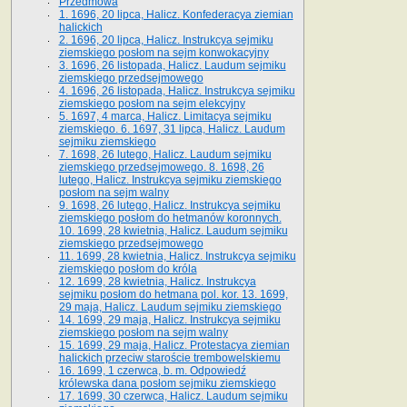
Przedmowa
1. 1696, 20 lipca, Halicz. Konfederacya ziemian
halickich
2. 1696, 20 lipca, Halicz. Instrukcya sejmiku
ziemskiego posłom na sejm konwokacyjny
3. 1696, 26 listopada, Halicz. Laudum sejmiku
ziemskiego przedsejmowego
4. 1696, 26 listopada, Halicz. Instrukcya sejmiku
ziemskiego posłom na sejm elekcyjny
5. 1697, 4 marca, Halicz. Limitacya sejmiku
ziemskiego. 6. 1697, 31 lipca, Halicz. Laudum
sejmiku ziemskiego
7. 1698, 26 lutego, Halicz. Laudum sejmiku
ziemskiego przedsejmowego. 8. 1698, 26
lutego, Halicz. Instrukcya sejmiku ziemskiego
posłom na sejm walny
9. 1698, 26 lutego, Halicz. Instrukcya sejmiku
ziemskiego posłom do hetmanów koronnych.
10. 1699, 28 kwietnia, Halicz. Laudum sejmiku
ziemskiego przedsejmowego
11. 1699, 28 kwietnia, Halicz. Instrukcya sejmiku
ziemskiego posłom do króla
12. 1699, 28 kwietnia, Halicz. Instrukcya
sejmiku posłom do hetmana pol. kor. 13. 1699,
29 maja, Halicz. Laudum sejmiku ziemskiego
14. 1699, 29 maja, Halicz. Instrukcya sejmiku
ziemskiego posłom na sejm walny
15. 1699, 29 maja, Halicz. Protestacya ziemian
halickich przeciw staroście trembowelskiemu
16. 1699, 1 czerwca, b. m. Odpowiedź
królewska dana posłom sejmiku ziemskiego
17. 1699, 30 czerwca, Halicz. Laudum sejmiku