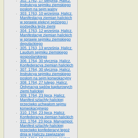
302. 1762, 17 sierpnia, Halicz.
Instrukcya sejmiku ziemskiego
posłom na sejm walny
303. 1763, 10 września, Halicz.
Manifestacya ziemian halickich
w sprawie elekcyi sędziego i
podsędka tejże ziemi
304. 1763, 12 września, Halicz.
Manifestacye ziemian halickich
w sprawie sejmiku ziemskiego
deputackiego
305. 1763, 13 września, Halicz.
Laudum sejmiku ziemskiego
gospodarskiego
306. 1764, 30 stycznia, Halicz.
Konfederacya ziemian halickich
307. 1764, 30 stycznia, Halicz.
Instrukcya sejmiku ziemskiego
posłom na sejm konwokacyjny
308. 1764, 27 lutego, Halicz.
Ordynacya sądów kapturowych
ziemi halickiej
309. 1764, 23 lipca, Halicz.
Manifest szlachty halickiej
przeciwko uchwałom sejmu
konwokacyjnego
310. 1764, 23 lipca, Halicz.
Konfederacya ziemian halickich
311. 1764, 23 lipca, Maryampol.
Manifest szlachty halickiej
przeciwko konfederacyi tegoż
dnia w Haliczu zawiązanej