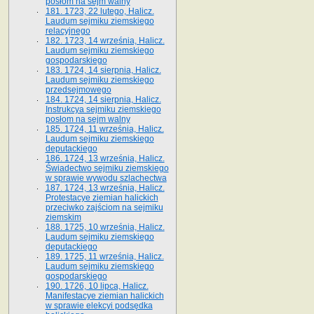
posłom na sejm walny
181. 1723, 22 lutego, Halicz.
Laudum sejmiku ziemskiego
relacyjnego
182. 1723, 14 września, Halicz.
Laudum sejmiku ziemskiego
gospodarskiego
183. 1724, 14 sierpnia, Halicz.
Laudum sejmiku ziemskiego
przedsejmowego
184. 1724, 14 sierpnia, Halicz.
Instrukcya sejmiku ziemskiego
posłom na sejm walny
185. 1724, 11 września, Halicz.
Laudum sejmiku ziemskiego
deputackiego
186. 1724, 13 września, Halicz.
Świadectwo sejmiku ziemskiego
w sprawie wywodu szlachectwa
187. 1724, 13 września, Halicz.
Protestacye ziemian halickich
przeciwko zajściom na sejmiku
ziemskim
188. 1725, 10 września, Halicz.
Laudum sejmiku ziemskiego
deputackiego
189. 1725, 11 września, Halicz.
Laudum sejmiku ziemskiego
gospodarskiego
190. 1726, 10 lipca, Halicz.
Manifestacye ziemian halickich
w sprawie elekcyi podsędka