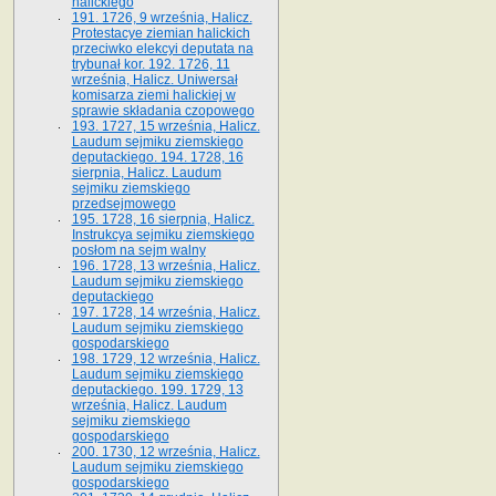
halickiego
191. 1726, 9 września, Halicz.
Protestacye ziemian halickich
przeciwko elekcyi deputata na
trybunał kor. 192. 1726, 11
września, Halicz. Uniwersał
komisarza ziemi halickiej w
sprawie składania czopowego
193. 1727, 15 września, Halicz.
Laudum sejmiku ziemskiego
deputackiego. 194. 1728, 16
sierpnia, Halicz. Laudum
sejmiku ziemskiego
przedsejmowego
195. 1728, 16 sierpnia, Halicz.
Instrukcya sejmiku ziemskiego
posłom na sejm walny
196. 1728, 13 września, Halicz.
Laudum sejmiku ziemskiego
deputackiego
197. 1728, 14 września, Halicz.
Laudum sejmiku ziemskiego
gospodarskiego
198. 1729, 12 września, Halicz.
Laudum sejmiku ziemskiego
deputackiego. 199. 1729, 13
września, Halicz. Laudum
sejmiku ziemskiego
gospodarskiego
200. 1730, 12 września, Halicz.
Laudum sejmiku ziemskiego
gospodarskiego