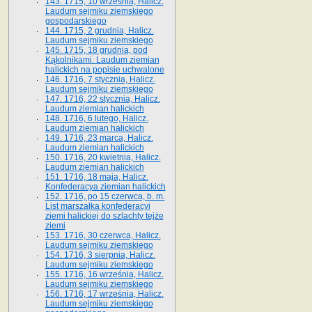
143. 1715, 10 września, Halicz.
Laudum sejmiku ziemskiego
gospodarskiego
144. 1715, 2 grudnia, Halicz.
Laudum sejmiku ziemskiego
145. 1715, 18 grudnia, pod
Kąkolnikami. Laudum ziemian
halickich na popisie uchwalone
146. 1716, 7 stycznia, Halicz.
Laudum sejmiku ziemskiego
147. 1716, 22 stycznia, Halicz.
Laudum ziemian halickich
148. 1716, 6 lutego, Halicz.
Laudum ziemian halickich
149. 1716, 23 marca, Halicz.
Laudum ziemian halickich
150. 1716, 20 kwietnia, Halicz.
Laudum ziemian halickich
151. 1716, 18 maja, Halicz.
Konfederacya ziemian halickich
152. 1716, po 15 czerwca, b. m.
List marszałka konfederacyi
ziemi halickiej do szlachty tejże
ziemi
153. 1716, 30 czerwca, Halicz.
Laudum sejmiku ziemskiego
154. 1716, 3 sierpnia, Halicz.
Laudum sejmiku ziemskiego
155. 1716, 16 września, Halicz.
Laudum sejmiku ziemskiego
156. 1716, 17 września, Halicz.
Laudum sejmiku ziemskiego