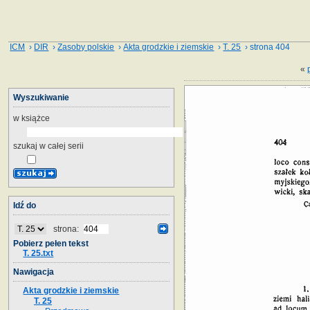
ICM
›
DIR
›
Zasoby polskie
›
Akta grodzkie i ziemskie
›
T. 25
› strona 404
«
Wyszukiwanie
w książce
szukaj w całej serii
Idź do
strona:
Pobierz pełen tekst
T. 25.txt
Nawigacja
Akta grodzkie i ziemskie
T. 25