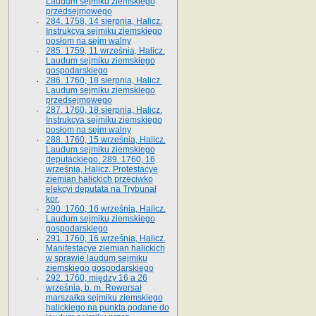
Laudum sejmiku ziemskiego
przedsejmowego
284. 1758, 14 sierpnia, Halicz.
Instrukcya sejmiku ziemskiego
posłom na sejm walny
285. 1759, 11 września, Halicz.
Laudum sejmiku ziemskiego
gospodarskiego
286. 1760, 18 sierpnia, Halicz.
Laudum sejmiku ziemskiego
przedsejmowego
287. 1760, 18 sierpnia, Halicz.
Instrukcya sejmiku ziemskiego
posłom na sejm walny
288. 1760, 15 września, Halicz.
Laudum sejmiku ziemskiego
deputackiego. 289. 1760, 16
września, Halicz. Protestacye
ziemian halickich przeciwko
elekcyi deputata na Trybunał
kor.
290. 1760, 16 września, Halicz.
Laudum sejmiku ziemskiego
gospodarskiego
291. 1760, 16 września, Halicz.
Manifestacye ziemian halickich
w sprawie laudum sejmiku
ziemskiego gospodarskiego
292. 1760, między 16 a 26
września, b. m. Rewersał
marszałka sejmiku ziemskiego
halickiego na punkta podane do