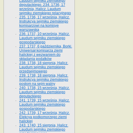
Laudum sejmiku ziemskiego
deputackiego. 234. 1736, 17
września, Halicz. Laudum
sejmiku ziemskiego relacyjnego
235. 1736, 17 września, Halicz.
Instrukcya sejmiku ziemskiego
komisarzowi na komisyę
warszawską
236. 1737, 10 września, Halicz.
Laudum sejmiku ziemskiego
gospodarskiego
237. 1737, 6 października, Borki.
Uniwersał komisarza ziemi
halickiej z wezwaniem do
składania podatków
238. 1738, 18 sierpnia, Halicz.
Laudum sejmiku ziemskiego
przedsejmowego
239. 1738, 18 sierpnia, Halicz.
Instrukcya sejmiku ziemskiego
posłom na sejm walny
240. 1738, 15 września, Halicz.
Laudum sejmiku ziemskiego
deputackiego
241. 1739, 15 września, Halicz.
Laudum sejmiku ziemskiego
gospodarskiego
242. 1739, 17 września, Halicz.
Elekcya podkomorzego ziemi
halickiej
243. 1740, 15 sierpnia, Halicz.
Laudum sejmiku ziemskiego