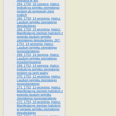
hetmana w. kor.
264. 1750, 16 czerwca, Halicz.
Instrukcya sejmiku ziemskiego
posłom do wojewody ziem
ruskich
265. 1750, 14 września, Halicz.
Laudum sejmiku ziemskiego
deputackiego
266. 1750, 15 września, Halicz.
Manifestacye ziemian halickich z
powodu laudum sejmiku
ziemskiego deputackiego. 267.
1751, 14 września, Halicz.
Laudum sejmiku ziemskiego
gospodarskiego
268. 1752, 14 sierpnia, Halicz.
Laudum sejmiku ziemskiego
przedsejmowego
269. 1752, 14 sierpnia, Halicz.
Instrukcya sejmiku ziemskiego
posłom na sejm walny
270. 1752, 12 września, Halicz.
Laudum sejmiku ziemskiego
gospodarskiego
271. 1752, 12 września, Halicz.
Manifestacya ziemian halickich z
powodu laudum sejmiku
ziemskiego gospodarskiego
272. 1753, 10 września, Halicz.
Manifestacye ziemian halickich
w sprawie sejmiku ziemskiego
deputackiego