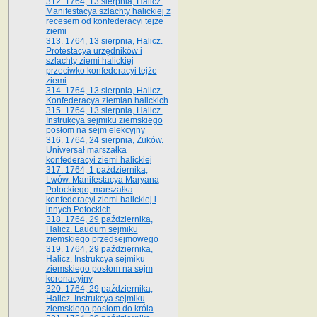
312. 1764, 13 sierpnia, Halicz.
Manifestacya szlachty halickiej z
recesem od konfederacyi tejże
ziemi
313. 1764, 13 sierpnia, Halicz.
Protestacya urzędników i
szlachty ziemi halickiej
przeciwko konfederacyi tejże
ziemi
314. 1764, 13 sierpnia, Halicz.
Konfederacya ziemian halickich
315. 1764, 13 sierpnia, Halicz.
Instrukcya sejmiku ziemskiego
posłom na sejm elekcyjny
316. 1764, 24 sierpnia, Żuków.
Uniwersał marszałka
konfederacyi ziemi halickiej
317. 1764, 1 października,
Lwów. Manifestacya Maryana
Potockiego, marszałka
konfederacyi ziemi halickiej i
innych Potockich
318. 1764, 29 października,
Halicz. Laudum sejmiku
ziemskiego przedsejmowego
319. 1764, 29 października,
Halicz. Instrukcya sejmiku
ziemskiego posłom na sejm
koronacyjny
320. 1764, 29 października,
Halicz. Instrukcya sejmiku
ziemskiego posłom do króla