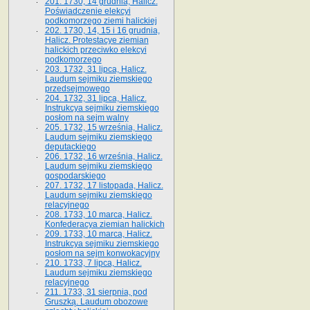
201. 1730, 14 grudnia, Halicz.
Poświadczenie elekcyi
podkomorzego ziemi halickiej
202. 1730, 14, 15 i 16 grudnia,
Halicz. Protestacye ziemian
halickich przeciwko elekcyi
podkomorzego
203. 1732, 31 lipca, Halicz.
Laudum sejmiku ziemskiego
przedsejmowego
204. 1732, 31 lipca, Halicz.
Instrukcya sejmiku ziemskiego
posłom na sejm walny
205. 1732, 15 września, Halicz.
Laudum sejmiku ziemskiego
deputackiego
206. 1732, 16 września, Halicz.
Laudum sejmiku ziemskiego
gospodarskiego
207. 1732, 17 listopada, Halicz.
Laudum sejmiku ziemskiego
relacyjnego
208. 1733, 10 marca, Halicz.
Konfederacya ziemian halickich­
209. 1733, 10 marca, Halicz.
Instrukcya sejmiku ziemskiego
posłom na sejm konwokacyjny
210. 1733, 7 lipca, Halicz.
Laudum sejmiku ziemskiego
relacyjnego
211. 1733, 31 sierpnia, pod
Gruszką. Laudum obozowe