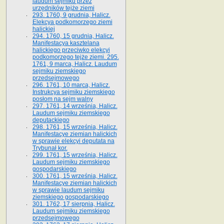
laudum sejmiku przez
urzędników tejże ziemi
293. 1760, 9 grudnia, Halicz.
Elekcya podkomorzego ziemi
halickiej
294. 1760, 15 grudnia, Halicz.
Manifestacya kasztelana
halickiego przeciwko elekcyi
podkomorzego tejże ziemi. 295.
1761, 9 marca, Halicz. Laudum
sejmiku ziemskiego
przedsejmowego
296. 1761, 10 marca, Halicz.
Instrukcya sejmiku ziemskiego
posłom na sejm walny
297. 1761, 14 września, Halicz.
Laudum sejmiku ziemskiego
deputackiego
298. 1761, 15 września, Halicz.
Manifestacye ziemian halickich
w sprawie elekcyi deputata na
Trybunał kor.
299. 1761, 15 września, Halicz.
Laudum sejmiku ziemskiego
gospodarskiego
300. 1761, 15 września, Halicz.
Manifestacye ziemian halickich
w sprawie laudum sejmiku
ziemskiego gospodarskiego
301. 1762, 17 sierpnia, Halicz.
Laudum sejmiku ziemskiego
przedsejmowego