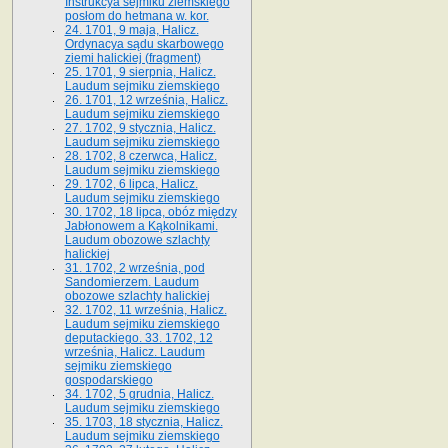
Instrukcya sejmiku ziemskiego
posłom do hetmana w. kor.
24. 1701, 9 maja, Halicz.
Ordynacya sądu skarbowego
ziemi halickiej (fragment)
25. 1701, 9 sierpnia, Halicz.
Laudum sejmiku ziemskiego
26. 1701, 12 września, Halicz.
Laudum sejmiku ziemskiego
27. 1702, 9 stycznia, Halicz.
Laudum sejmiku ziemskiego
28. 1702, 8 czerwca, Halicz.
Laudum sejmiku ziemskiego
29. 1702, 6 lipca, Halicz.
Laudum sejmiku ziemskiego
30. 1702, 18 lipca, obóz między
Jabłonowem a Kąkolnikami.
Laudum obozowe szlachty
halickiej
31. 1702, 2 września, pod
Sandomierzem. Laudum
obozowe szlachty halickiej
32. 1702, 11 września, Halicz.
Laudum sejmiku ziemskiego
deputackiego. 33. 1702, 12
września, Halicz. Laudum
sejmiku ziemskiego
gospodarskiego
34. 1702, 5 grudnia, Halicz.
Laudum sejmiku ziemskiego
35. 1703, 18 stycznia, Halicz.
Laudum sejmiku ziemskiego