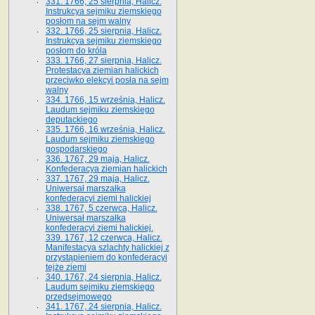
331. 1766, 25 sierpnia, Halicz.
Instrukcya sejmiku ziemskiego
posłom na sejm walny
332. 1766, 25 sierpnia, Halicz.
Instrukcya sejmiku ziemskiego
posłom do króla
333. 1766, 27 sierpnia, Halicz.
Protestacya ziemian halickich
przeciwko elekcyi posła na sejm
walny
334. 1766, 15 września, Halicz.
Laudum sejmiku ziemskiego
deputackiego
335. 1766, 16 września, Halicz.
Laudum sejmiku ziemskiego
gospodarskiego
336. 1767, 29 maja, Halicz.
Konfederacya ziemian halickich
337. 1767, 29 maja, Halicz.
Uniwersał marszałka
konfederacyi ziemi halickiej
338. 1767, 5 czerwca, Halicz.
Uniwersał marszałka
konfederacyi ziemi halickiej.
339. 1767, 12 czerwca, Halicz.
Manifestacya szlachty halickiej z
przystąpieniem do konfederacyi
tejże ziemi
340. 1767, 24 sierpnia, Halicz.
Laudum sejmiku ziemskiego
przedsejmowego
341. 1767, 24 sierpnia, Halicz.