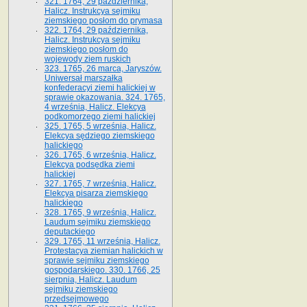
321. 1764, 29 października,
Halicz. Instrukcya sejmiku
ziemskiego posłom do prymasa
322. 1764, 29 października,
Halicz. Instrukcya sejmiku
ziemskiego posłom do
wojewody ziem ruskich
323. 1765, 26 marca, Jaryszów.
Uniwersał marszałka
konfederacyi ziemi halickiej w
sprawie okazowania. 324. 1765,
4 września, Halicz. Elekcya
podkomorzego ziemi halickiej
325. 1765, 5 września, Halicz.
Elekcya sędziego ziemskiego
halickiego
326. 1765, 6 września, Halicz.
Elekcya podsędka ziemi
halickiej
327. 1765, 7 września, Halicz.
Elekcya pisarza ziemskiego
halickiego
328. 1765, 9 września, Halicz.
Laudum sejmiku ziemskiego
deputackiego
329. 1765, 11 września, Halicz.
Protestacya ziemian halickich w
sprawie sejmiku ziemskiego
gospodarskiego. 330. 1766, 25
sierpnia, Halicz. Laudum
sejmiku ziemskiego
przedsejmowego