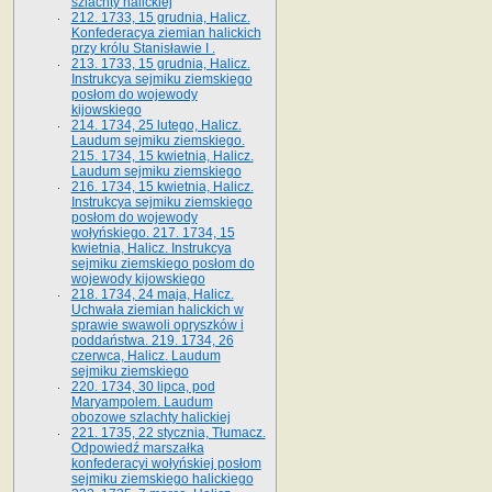
szlachty halickiej
212. 1733, 15 grudnia, Halicz.
Konfederacya ziemian halickich
przy królu Stanisławie I .
213. 1733, 15 grudnia, Halicz.
Instrukcya sejmiku ziemskiego
posłom do wojewody
kijowskiego
214. 1734, 25 lutego, Halicz.
Laudum sejmiku ziemskiego.
215. 1734, 15 kwietnia, Halicz.
Laudum sejmiku ziemskiego
216. 1734, 15 kwietnia, Halicz.
Instrukcya sejmiku ziemskiego
posłom do wojewody
wołyńskiego. 217. 1734, 15
kwietnia, Halicz. Instrukcya
sejmiku ziemskiego posłom do
wojewody kijowskiego
218. 1734, 24 maja, Halicz.
Uchwała ziemian halickich w
sprawie swawoli opryszków i
poddaństwa. 219. 1734, 26
czerwca, Halicz. Laudum
sejmiku ziemskiego
220. 1734, 30 lipca, pod
Maryampolem. Laudum
obozowe szlachty halickiej
221. 1735, 22 stycznia, Tłumacz.
Odpowiedź marszałka
konfederacyi wołyńskiej posłom
sejmiku ziemskiego halickiego