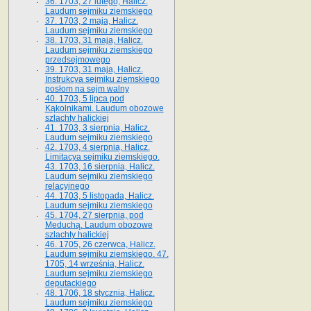
36. 1703, 27 lutego, Halicz.
Laudum sejmiku ziemskiego
37. 1703, 2 maja, Halicz.
Laudum sejmiku ziemskiego
38. 1703, 31 maja, Halicz.
Laudum sejmiku ziemskiego
przedsejmowego
39. 1703, 31 maja, Halicz.
Instrukcya sejmiku ziemskiego
posłom na sejm walny
40. 1703, 5 lipca pod
Kąkolnikami. Laudum obozowe
szlachty halickiej
41­. 1703, 3 sierpnia, Halicz.
Laudum sejmiku ziemskiego
42. 1703, 4 sierpnia, Halicz.
Limitacya sejmiku ziemskiego.
43. 1703, 16 sierpnia, Halicz.
Laudum sejmiku ziemskiego
relacyjnego
44. 1703, 5 listopada, Halicz.
Laudum sejmiku ziemskiego
45. 1704, 27 sierpnia, pod
Meduchą. Laudum obozowe
szlachty halickiej
46. 1705, 26 czerwca, Halicz.
Laudum sejmiku ziemskiego. 47.
1705, 14 września, Halicz.
Laudum sejmiku ziemskiego
deputackiego
48. 1706, 18 stycznia, Halicz.
Laudum sejmiku ziemskiego