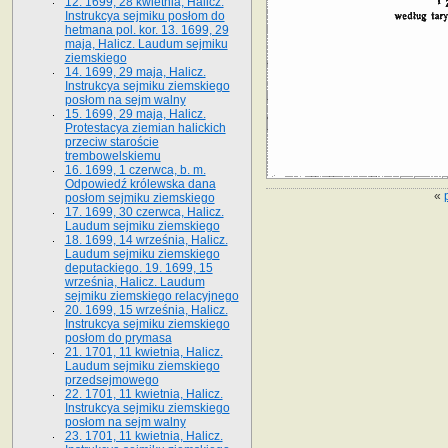
12. 1699, 28 kwietnia, Halicz.
Instrukcya sejmiku posłom do
hetmana pol. kor. 13. 1699, 29
maja, Halicz. Laudum sejmiku
ziemskiego
14. 1699, 29 maja, Halicz.
Instrukcya sejmiku ziemskiego
posłom na sejm walny
15. 1699, 29 maja, Halicz.
Protestacya ziemian halickich
przeciw staroście
trembowelskiemu
16. 1699, 1 czerwca, b. m.
Odpowiedź królewska dana
«
posłom sejmiku ziemskiego
17. 1699, 30 czerwca, Halicz.
Laudum sejmiku ziemskiego
18. 1699, 14 września, Halicz.
Laudum sejmiku ziemskiego
deputackiego. 19. 1699, 15
września, Halicz. Laudum
sejmiku ziemskiego relacyjnego
20. 1699, 15 września, Halicz.
Instrukcya sejmiku ziemskiego
posłom do prymasa
21. 1701, 11 kwietnia, Halicz.
Laudum sejmiku ziemskiego
przedsejmowego
22. 1701, 11 kwietnia, Halicz.
Instrukcya sejmiku ziemskiego
posłom na sejm walny
23. 1701, 11 kwietnia, Halicz.