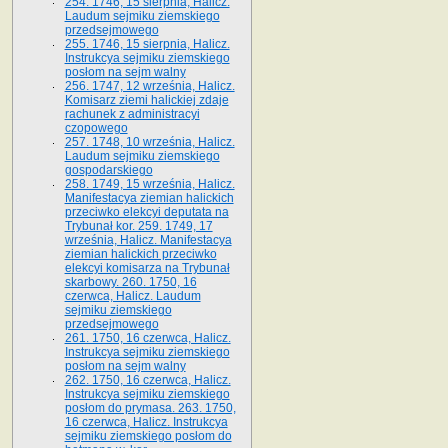
254. 1746, 15 sierpnia, Halicz.
Laudum sejmiku ziemskiego
przedsejmowego
255. 1746, 15 sierpnia, Halicz.
Instrukcya sejmiku ziemskiego
posłom na sejm walny
256. 1747, 12 września, Halicz.
Komisarz ziemi halickiej zdaje
rachunek z administracyi
czopowego
257. 1748, 10 września, Halicz.
Laudum sejmiku ziemskiego
gospodarskiego
258. 1749, 15 września, Halicz.
Manifestacya ziemian halickich
przeciwko elekcyi deputata na
Trybunał kor. 259. 1749, 17
września, Halicz. Manifestacya
ziemian halickich przeciwko
elekcyi komisarza na Trybunał
skarbowy. 260. 1750, 16
czerwca, Halicz. Laudum
sejmiku ziemskiego
przedsejmowego
261. 1750, 16 czerwca, Halicz.
Instrukcya sejmiku ziemskiego
posłom na sejm walny
262. 1750, 16 czerwca, Halicz.
Instrukcya sejmiku ziemskiego
posłom do prymasa. 263. 1750,
16 czerwca, Halicz. Instrukcya
sejmiku ziemskiego posłom do