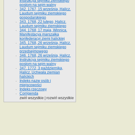
Instrukcya sejmiku ziemskiego
posłom na sejm walny
342. 1767, 15 września, Halicz.
Laudum sejmiku ziemskiego
gospodarskiego
343. 1768, 22 lutego, Halicz.
Laudum sejmiku ziemskiego
344. 1768, 17 maja, Winnica.
Manifestacya marszałka
konfederacyi ziemi halickiej
345. 1768, 26 września, Halicz.
Laudum sejmiku ziemskiego
przedsejmowego
346. 1768, 26 września, Halicz.
Instrukcya sejmiku ziemskiego
posłom na sejm walny
347. 1772, 3 października,
Halicz. Uchwała ziemian
halickich
Indeks nazw osób i
miejscowości
Indeks rzeczowy
Corrigenda
zwiń wszystkie
|
rozwiń wszystkie