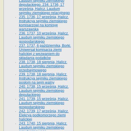
Laudum sejmiku ziemskiego
deputackiego. 234. 1736, 17
września, Halicz. Laudum
sejmiku ziemskiego relacyjnego
235. 1736, 17 września, Halicz.
Instrukcya sejmiku ziemskiego
komisarzowi na komisyę
warszawską
236. 1737, 10 września, Halicz.
Laudum sejmiku ziemskiego
gospodarskiego
237. 1737, 6 października, Borki.
Uniwersał komisarza ziemi
halickiej z wezwaniem do
składania podatków
238. 1738, 18 sierpnia, Halicz.
Laudum sejmiku ziemskiego
przedsejmowego
239. 1738, 18 sierpnia, Halicz.
Instrukcya sejmiku ziemskiego
posłom na sejm walny
240. 1738, 15 września, Halicz.
Laudum sejmiku ziemskiego
deputackiego
241. 1739, 15 września, Halicz.
Laudum sejmiku ziemskiego
gospodarskiego
242. 1739, 17 września, Halicz.
Elekcya podkomorzego ziemi
halickiej
243. 1740, 15 sierpnia, Halicz.
Laudum sejmiku ziemskiego