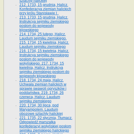
szlachty halickiej
212. 1733, 15 grudnia, Halicz.
Konfederacya ziemian halickich
przy królu Stanisławie I .
213. 1733, 15 grudnia, Halicz.
Instrukcya sejmiku ziemskiego
posłom do wojewody
kijowskiego
214. 1734, 25 lutego, Halicz.
Laudum sejmiku ziemskiego.
215. 1734, 15 kwietnia, Halicz.
Laudum sejmiku ziemskiego
216. 1734, 15 kwietnia, Halicz.
Instrukcya sejmiku ziemskiego
posłom do wojewody
wołyńskiego. 217. 1734, 15
kwietnia, Halicz. Instrukcya
sejmiku ziemskiego posłom do
wojewody kijowskiego
218. 1734, 24 maja, Halicz.
Uchwała ziemian halickich w
sprawie swawoli opryszków i
poddaństwa. 219. 1734, 26
czerwca, Halicz. Laudum
sejmiku ziemskiego
220. 1734, 30 lipca, pod
Maryampolem. Laudum
obozowe szlachty halickiej
221. 1735, 22 stycznia, Tłumacz.
Odpowiedź marszałka
konfederacyi wołyńskiej posłom
sejmiku ziemskiego halickiego