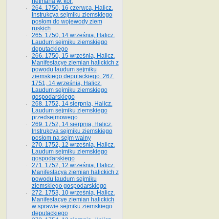
hetmana w. kor.
264. 1750, 16 czerwca, Halicz.
Instrukcya sejmiku ziemskiego
posłom do wojewody ziem
ruskich
265. 1750, 14 września, Halicz.
Laudum sejmiku ziemskiego
deputackiego
266. 1750, 15 września, Halicz.
Manifestacye ziemian halickich z
powodu laudum sejmiku
ziemskiego deputackiego. 267.
1751, 14 września, Halicz.
Laudum sejmiku ziemskiego
gospodarskiego
268. 1752, 14 sierpnia, Halicz.
Laudum sejmiku ziemskiego
przedsejmowego
269. 1752, 14 sierpnia, Halicz.
Instrukcya sejmiku ziemskiego
posłom na sejm walny
270. 1752, 12 września, Halicz.
Laudum sejmiku ziemskiego
gospodarskiego
271. 1752, 12 września, Halicz.
Manifestacya ziemian halickich z
powodu laudum sejmiku
ziemskiego gospodarskiego
272. 1753, 10 września, Halicz.
Manifestacye ziemian halickich
w sprawie sejmiku ziemskiego
deputackiego