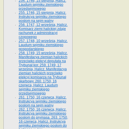
254. 1746, 15 sierpnia, Halicz.
Laudum sejmiku ziemskiego
przedsejmowego
255. 1746, 15 sierpnia, Halicz.
Instrukcya sejmiku ziemskiego
posłom na sejm walny
256. 1747, 12 września, Halicz.
Komisarz ziemi halickiej zdaje
rachunek z administracyi
czopowego
257. 1748, 10 września, Halicz.
Laudum sejmiku ziemskiego
gospodarskiego
258. 1749, 15 września, Halicz.
Manifestacya ziemian halickich
przeciwko elekcyi deputata na
Trybunał kor. 259. 1749, 17
września, Halicz. Manifestacya
ziemian halickich przeciwko
elekcyi komisarza na Trybunał
skarbowy. 260. 1750, 16
czerwca, Halicz. Laudum
sejmiku ziemskiego
przedsejmowego
261. 1750, 16 czerwca, Halicz.
Instrukcya sejmiku ziemskiego
posłom na sejm walny
262. 1750, 16 czerwca, Halicz.
Instrukcya sejmiku ziemskiego
posłom do prymasa. 263. 1750,
16 czerwca, Halicz. Instrukcya
sejmiku ziemskiego posłom do