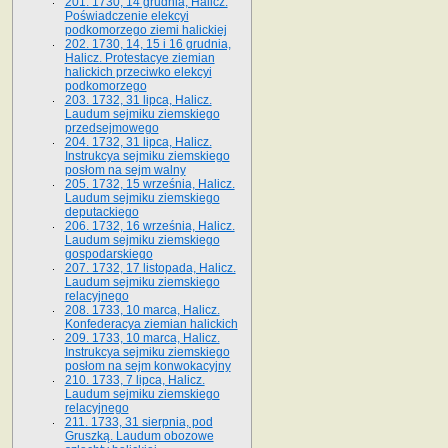
201. 1730, 14 grudnia, Halicz.
Poświadczenie elekcyi
podkomorzego ziemi halickiej
202. 1730, 14, 15 i 16 grudnia,
Halicz. Protestacye ziemian
halickich przeciwko elekcyi
podkomorzego
203. 1732, 31 lipca, Halicz.
Laudum sejmiku ziemskiego
przedsejmowego
204. 1732, 31 lipca, Halicz.
Instrukcya sejmiku ziemskiego
posłom na sejm walny
205. 1732, 15 września, Halicz.
Laudum sejmiku ziemskiego
deputackiego
206. 1732, 16 września, Halicz.
Laudum sejmiku ziemskiego
gospodarskiego
207. 1732, 17 listopada, Halicz.
Laudum sejmiku ziemskiego
relacyjnego
208. 1733, 10 marca, Halicz.
Konfederacya ziemian halickich­
209. 1733, 10 marca, Halicz.
Instrukcya sejmiku ziemskiego
posłom na sejm konwokacyjny
210. 1733, 7 lipca, Halicz.
Laudum sejmiku ziemskiego
relacyjnego
211. 1733, 31 sierpnia, pod
Gruszką. Laudum obozowe