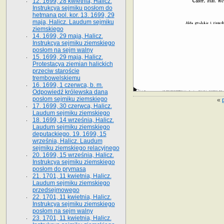
12. 1699, 28 kwietnia, Halicz.
Instrukcya sejmiku posłom do
hetmana pol. kor. 13. 1699, 29
maja, Halicz. Laudum sejmiku
ziemskiego
14. 1699, 29 maja, Halicz.
Instrukcya sejmiku ziemskiego
posłom na sejm walny
15. 1699, 29 maja, Halicz.
Protestacya ziemian halickich
przeciw staroście
trembowelskiemu
16. 1699, 1 czerwca, b. m.
Odpowiedź królewska dana
posłom sejmiku ziemskiego
«
17. 1699, 30 czerwca, Halicz.
Laudum sejmiku ziemskiego
18. 1699, 14 września, Halicz.
Laudum sejmiku ziemskiego
deputackiego. 19. 1699, 15
września, Halicz. Laudum
sejmiku ziemskiego relacyjnego
20. 1699, 15 września, Halicz.
Instrukcya sejmiku ziemskiego
posłom do prymasa
21. 1701, 11 kwietnia, Halicz.
Laudum sejmiku ziemskiego
przedsejmowego
22. 1701, 11 kwietnia, Halicz.
Instrukcya sejmiku ziemskiego
posłom na sejm walny
23. 1701, 11 kwietnia, Halicz.