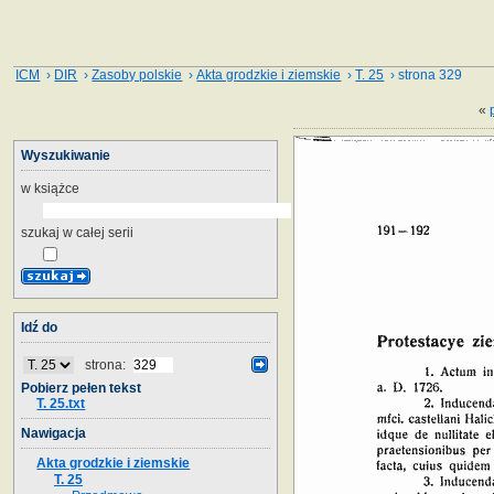
ICM
›
DIR
›
Zasoby polskie
›
Akta grodzkie i ziemskie
›
T. 25
› strona 329
«
Wyszukiwanie
w książce
szukaj w całej serii
Idź do
strona:
Pobierz pełen tekst
T. 25.txt
Nawigacja
Akta grodzkie i ziemskie
T. 25