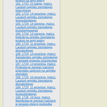
posłom na sejm walny
181. 1723, 22 lutego, Halicz.
Laudum sejmiku ziemskiego
relacyjnego
182. 1723, 14 września, Halicz.
Laudum sejmiku ziemskiego
gospodarskiego
183. 1724, 14 sierpnia, Halicz.
Laudum sejmiku ziemskiego
przedsejmowego
184. 1724, 14 sierpnia, Halicz.
Instrukcya sejmiku ziemskiego
posłom na sejm walny
185. 1724, 11 września, Halicz.
Laudum sejmiku ziemskiego
deputackiego
186. 1724, 13 września, Halicz.
Świadectwo sejmiku ziemskiego
w sprawie wywodu szlachectwa
187. 1724, 13 września, Halicz.
Protestacye ziemian halickich
przeciwko zajściom na sejmiku
ziemskim
188. 1725, 10 września, Halicz.
Laudum sejmiku ziemskiego
deputackiego
189. 1725, 11 września, Halicz.
Laudum sejmiku ziemskiego
gospodarskiego
190. 1726, 10 lipca, Halicz.
Manifestacye ziemian halickich
w sprawie elekcyi podsędka