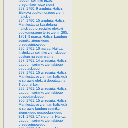
laudum sejmiku przez
urzędników tejże ziemi
293. 1760, 9 grudnia, Halicz.
Elekcya podkomorzego ziemi
halickiej
294. 1760, 15 grudnia, Halicz.
Manifestacya kasztelana
halickiego przeciwko elekcyi
podkomorzego tejże ziemi. 295.
1761, 9 marca, Halicz. Laudum
sejmiku ziemskiego
przedsejmowego
296. 1761, 10 marca, Halicz.
Instrukcya sejmiku ziemskiego
posłom na sejm walny
297. 1761, 14 września, Halicz.
Laudum sejmiku ziemskiego
deputackiego
298. 1761, 15 września, Halicz.
Manifestacye ziemian halickich
w sprawie elekcyi deputata na
Trybunał kor.
299. 1761, 15 września, Halicz.
Laudum sejmiku ziemskiego
gospodarskiego
300. 1761, 15 września, Halicz.
Manifestacye ziemian halickich
w sprawie laudum sejmiku
ziemskiego gospodarskiego
301. 1762, 17 sierpnia, Halicz.
Laudum sejmiku ziemskiego
przedsejmowego