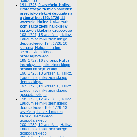
halickiego
191. 1726, 9 września, Halicz.
Protestacye ziemian halickich
przeciwko elekcyi deputata na
trybunał kor. 192. 1726, 11
września, Halicz. Uniwersał
komisarza ziemi halickiej w
sprawie składania czopowego
193. 1727, 15 września, Halicz.
Laudum sejmiku ziemskiego
deputackiego. 194. 1728, 16
sierpnia, Halicz. Laudum
sejmiku ziemskiego
przedsejmowego
195. 1728, 16 sierpnia, Halicz.
Instrukcya sejmiku ziemskiego
posłom na sejm walny
196. 1728, 13 września, Halicz.
Laudum sejmiku ziemskiego
deputackiego
197. 1728, 14 września, Halicz.
Laudum sejmiku ziemskiego
gospodarskiego
198. 1729, 12 września, Halicz.
Laudum sejmiku ziemskiego
deputackiego. 199. 1729, 13
września, Halicz. Laudum
sejmiku ziemskiego
gospodarskiego
200. 1730, 12 września, Halicz.
Laudum sejmiku ziemskiego
gospodarskiego