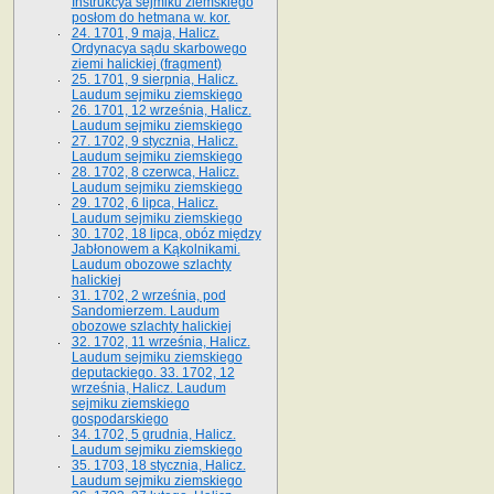
Instrukcya sejmiku ziemskiego
posłom do hetmana w. kor.
24. 1701, 9 maja, Halicz.
Ordynacya sądu skarbowego
ziemi halickiej (fragment)
25. 1701, 9 sierpnia, Halicz.
Laudum sejmiku ziemskiego
26. 1701, 12 września, Halicz.
Laudum sejmiku ziemskiego
27. 1702, 9 stycznia, Halicz.
Laudum sejmiku ziemskiego
28. 1702, 8 czerwca, Halicz.
Laudum sejmiku ziemskiego
29. 1702, 6 lipca, Halicz.
Laudum sejmiku ziemskiego
30. 1702, 18 lipca, obóz między
Jabłonowem a Kąkolnikami.
Laudum obozowe szlachty
halickiej
31. 1702, 2 września, pod
Sandomierzem. Laudum
obozowe szlachty halickiej
32. 1702, 11 września, Halicz.
Laudum sejmiku ziemskiego
deputackiego. 33. 1702, 12
września, Halicz. Laudum
sejmiku ziemskiego
gospodarskiego
34. 1702, 5 grudnia, Halicz.
Laudum sejmiku ziemskiego
35. 1703, 18 stycznia, Halicz.
Laudum sejmiku ziemskiego