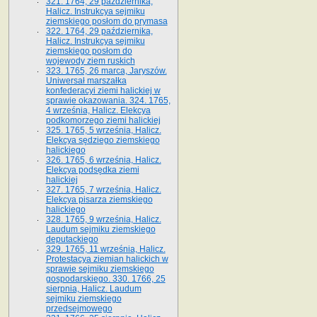
321. 1764, 29 października,
Halicz. Instrukcya sejmiku
ziemskiego posłom do prymasa
322. 1764, 29 października,
Halicz. Instrukcya sejmiku
ziemskiego posłom do
wojewody ziem ruskich
323. 1765, 26 marca, Jaryszów.
Uniwersał marszałka
konfederacyi ziemi halickiej w
sprawie okazowania. 324. 1765,
4 września, Halicz. Elekcya
podkomorzego ziemi halickiej
325. 1765, 5 września, Halicz.
Elekcya sędziego ziemskiego
halickiego
326. 1765, 6 września, Halicz.
Elekcya podsędka ziemi
halickiej
327. 1765, 7 września, Halicz.
Elekcya pisarza ziemskiego
halickiego
328. 1765, 9 września, Halicz.
Laudum sejmiku ziemskiego
deputackiego
329. 1765, 11 września, Halicz.
Protestacya ziemian halickich w
sprawie sejmiku ziemskiego
gospodarskiego. 330. 1766, 25
sierpnia, Halicz. Laudum
sejmiku ziemskiego
przedsejmowego