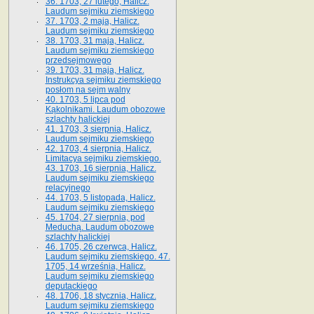
36. 1703, 27 lutego, Halicz.
Laudum sejmiku ziemskiego
37. 1703, 2 maja, Halicz.
Laudum sejmiku ziemskiego
38. 1703, 31 maja, Halicz.
Laudum sejmiku ziemskiego
przedsejmowego
39. 1703, 31 maja, Halicz.
Instrukcya sejmiku ziemskiego
posłom na sejm walny
40. 1703, 5 lipca pod
Kąkolnikami. Laudum obozowe
szlachty halickiej
41­. 1703, 3 sierpnia, Halicz.
Laudum sejmiku ziemskiego
42. 1703, 4 sierpnia, Halicz.
Limitacya sejmiku ziemskiego.
43. 1703, 16 sierpnia, Halicz.
Laudum sejmiku ziemskiego
relacyjnego
44. 1703, 5 listopada, Halicz.
Laudum sejmiku ziemskiego
45. 1704, 27 sierpnia, pod
Meduchą. Laudum obozowe
szlachty halickiej
46. 1705, 26 czerwca, Halicz.
Laudum sejmiku ziemskiego. 47.
1705, 14 września, Halicz.
Laudum sejmiku ziemskiego
deputackiego
48. 1706, 18 stycznia, Halicz.
Laudum sejmiku ziemskiego