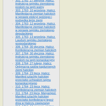
302. 1762, 17 sierpnia, Halicz.
Instrukcya sejmiku ziemskiego
posłom na sejm walny
303. 1763, 10 września, Halicz.
Manifestacya ziemian halickich
w sprawie elekcyi sędziego i
podsędka tejże ziemi
304. 1763, 12 września, Halicz.
Manifestacye ziemian halickich
w sprawie sejmiku ziemskiego
deputackiego
305. 1763, 13 września, Halicz.
Laudum sejmiku ziemskiego
gospodarskiego
306. 1764, 30 stycznia, Halicz.
Konfederacya ziemian halickich
307. 1764, 30 stycznia, Halicz.
Instrukcya sejmiku ziemskiego
posłom na sejm konwokacyjny
308. 1764, 27 lutego, Halicz.
Ordynacya sądów kapturowych
ziemi halickiej
309. 1764, 23 lipca, Halicz.
Manifest szlachty halickiej
przeciwko uchwałom sejmu
konwokacyjnego
310. 1764, 23 lipca, Halicz.
Konfederacya ziemian halickich
311. 1764, 23 lipca, Maryampol.
Manifest szlachty halickiej
przeciwko konfederacyi tegoż
dnia w Haliczu zawiązanej