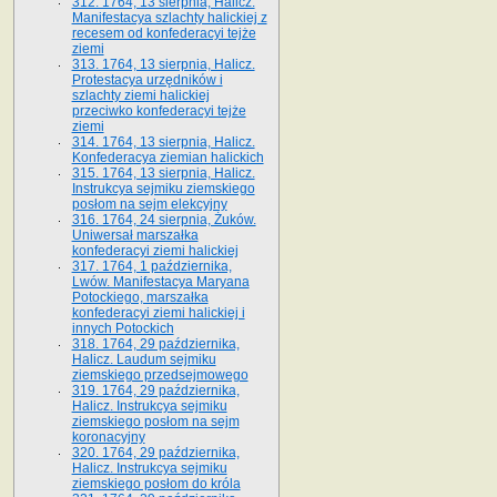
312. 1764, 13 sierpnia, Halicz.
Manifestacya szlachty halickiej z
recesem od konfederacyi tejże
ziemi
313. 1764, 13 sierpnia, Halicz.
Protestacya urzędników i
szlachty ziemi halickiej
przeciwko konfederacyi tejże
ziemi
314. 1764, 13 sierpnia, Halicz.
Konfederacya ziemian halickich
315. 1764, 13 sierpnia, Halicz.
Instrukcya sejmiku ziemskiego
posłom na sejm elekcyjny
316. 1764, 24 sierpnia, Żuków.
Uniwersał marszałka
konfederacyi ziemi halickiej
317. 1764, 1 października,
Lwów. Manifestacya Maryana
Potockiego, marszałka
konfederacyi ziemi halickiej i
innych Potockich
318. 1764, 29 października,
Halicz. Laudum sejmiku
ziemskiego przedsejmowego
319. 1764, 29 października,
Halicz. Instrukcya sejmiku
ziemskiego posłom na sejm
koronacyjny
320. 1764, 29 października,
Halicz. Instrukcya sejmiku
ziemskiego posłom do króla