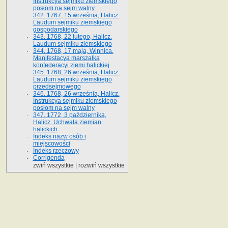
Instrukcya sejmiku ziemskiego
posłom na sejm walny
342. 1767, 15 września, Halicz.
Laudum sejmiku ziemskiego
gospodarskiego
343. 1768, 22 lutego, Halicz.
Laudum sejmiku ziemskiego
344. 1768, 17 maja, Winnica.
Manifestacya marszałka
konfederacyi ziemi halickiej
345. 1768, 26 września, Halicz.
Laudum sejmiku ziemskiego
przedsejmowego
346. 1768, 26 września, Halicz.
Instrukcya sejmiku ziemskiego
posłom na sejm walny
347. 1772, 3 października,
Halicz. Uchwała ziemian
halickich
Indeks nazw osób i
miejscowości
Indeks rzeczowy
Corrigenda
zwiń wszystkie
|
rozwiń wszystkie