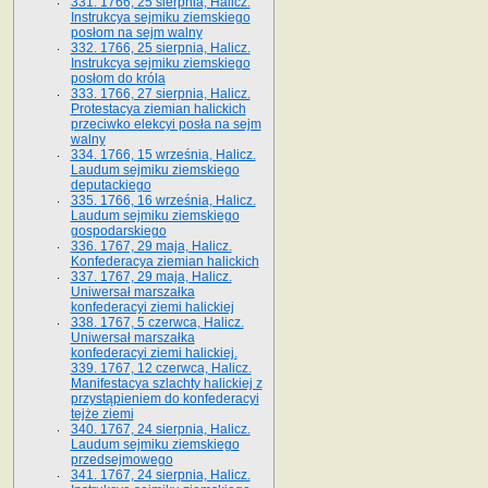
331. 1766, 25 sierpnia, Halicz.
Instrukcya sejmiku ziemskiego
posłom na sejm walny
332. 1766, 25 sierpnia, Halicz.
Instrukcya sejmiku ziemskiego
posłom do króla
333. 1766, 27 sierpnia, Halicz.
Protestacya ziemian halickich
przeciwko elekcyi posła na sejm
walny
334. 1766, 15 września, Halicz.
Laudum sejmiku ziemskiego
deputackiego
335. 1766, 16 września, Halicz.
Laudum sejmiku ziemskiego
gospodarskiego
336. 1767, 29 maja, Halicz.
Konfederacya ziemian halickich
337. 1767, 29 maja, Halicz.
Uniwersał marszałka
konfederacyi ziemi halickiej
338. 1767, 5 czerwca, Halicz.
Uniwersał marszałka
konfederacyi ziemi halickiej.
339. 1767, 12 czerwca, Halicz.
Manifestacya szlachty halickiej z
przystąpieniem do konfederacyi
tejże ziemi
340. 1767, 24 sierpnia, Halicz.
Laudum sejmiku ziemskiego
przedsejmowego
341. 1767, 24 sierpnia, Halicz.