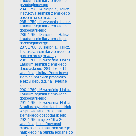
Laudum sejmiku ziemskiego
przedsejmowego
284. 1758, 14 sierpnia, Halicz.
Instrukcya sejmiku ziemskiego
posłom na sejm walny
285. 1759, 11 września, Halicz.
Laudum sejmiku ziemskiego
gospodarskiego
286. 1760, 18 sierpnia, Halicz.
Laudum sejmiku ziemskiego
przedsejmowego
287. 1760, 18 sierpnia, Halicz.
Instrukcya sejmiku ziemskiego
posłom na sejm walny
288. 1760, 15 września, Halicz.
Laudum sejmiku ziemskiego
deputackiego. 289. 1760, 16
września, Halicz. Protestacye
ziemian halickich przeciwko
elekcyi deputata na Trybunał
kor.
290. 1760, 16 września, Halicz.
Laudum sejmiku ziemskiego
gospodarskiego
291. 1760, 16 września, Halicz.
Manifestacye ziemian halickich
w sprawie laudum sejmiku
ziemskiego gospodarskiego
292. 1760, między 16 a 26
września, b. m. Rewersał
marszałka sejmiku ziemskiego
halickiego na punkta podane do