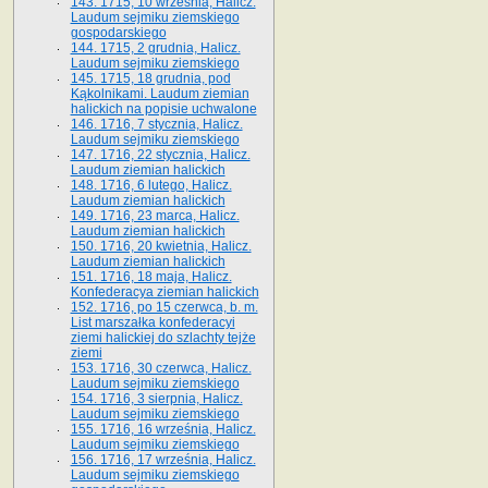
143. 1715, 10 września, Halicz.
Laudum sejmiku ziemskiego
gospodarskiego
144. 1715, 2 grudnia, Halicz.
Laudum sejmiku ziemskiego
145. 1715, 18 grudnia, pod
Kąkolnikami. Laudum ziemian
halickich na popisie uchwalone
146. 1716, 7 stycznia, Halicz.
Laudum sejmiku ziemskiego
147. 1716, 22 stycznia, Halicz.
Laudum ziemian halickich
148. 1716, 6 lutego, Halicz.
Laudum ziemian halickich
149. 1716, 23 marca, Halicz.
Laudum ziemian halickich
150. 1716, 20 kwietnia, Halicz.
Laudum ziemian halickich
151. 1716, 18 maja, Halicz.
Konfederacya ziemian halickich
152. 1716, po 15 czerwca, b. m.
List marszałka konfederacyi
ziemi halickiej do szlachty tejże
ziemi
153. 1716, 30 czerwca, Halicz.
Laudum sejmiku ziemskiego
154. 1716, 3 sierpnia, Halicz.
Laudum sejmiku ziemskiego
155. 1716, 16 września, Halicz.
Laudum sejmiku ziemskiego
156. 1716, 17 września, Halicz.
Laudum sejmiku ziemskiego