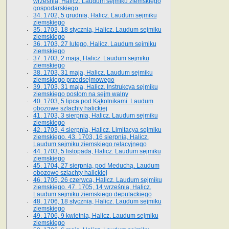
września, Halicz. Laudum sejmiku ziemskiego
gospodarskiego
34. 1702, 5 grudnia, Halicz. Laudum sejmiku
ziemskiego
35. 1703, 18 stycznia, Halicz. Laudum sejmiku
ziemskiego
36. 1703, 27 lutego, Halicz. Laudum sejmiku
ziemskiego
37. 1703, 2 maja, Halicz. Laudum sejmiku
ziemskiego
38. 1703, 31 maja, Halicz. Laudum sejmiku
ziemskiego przedsejmowego
39. 1703, 31 maja, Halicz. Instrukcya sejmiku
ziemskiego posłom na sejm walny
40. 1703, 5 lipca pod Kąkolnikami. Laudum
obozowe szlachty halickiej
41­. 1703, 3 sierpnia, Halicz. Laudum sejmiku
ziemskiego
42. 1703, 4 sierpnia, Halicz. Limitacya sejmiku
ziemskiego. 43. 1703, 16 sierpnia, Halicz.
Laudum sejmiku ziemskiego relacyjnego
44. 1703, 5 listopada, Halicz. Laudum sejmiku
ziemskiego
45. 1704, 27 sierpnia, pod Meduchą. Laudum
obozowe szlachty halickiej
46. 1705, 26 czerwca, Halicz. Laudum sejmiku
ziemskiego. 47. 1705, 14 września, Halicz.
Laudum sejmiku ziemskiego deputackiego
48. 1706, 18 stycznia, Halicz. Laudum sejmiku
ziemskiego
49. 1706, 9 kwietnia, Halicz. Laudum sejmiku
ziemskiego