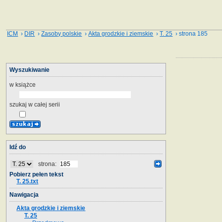
ICM
›
DIR
›
Zasoby polskie
›
Akta grodzkie i ziemskie
›
T. 25
› strona 185
Wyszukiwanie
w książce
szukaj w całej serii
Idź do
strona:
Pobierz pełen tekst
T. 25.txt
Nawigacja
Akta grodzkie i ziemskie
T. 25