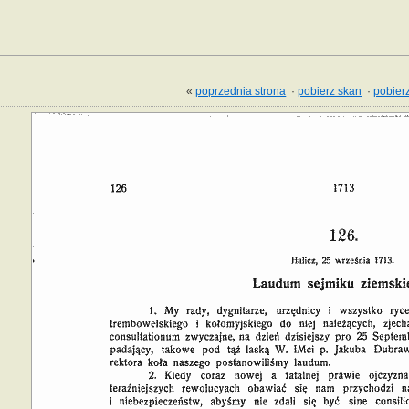
«
poprzednia strona
·
pobierz skan
·
pobierz