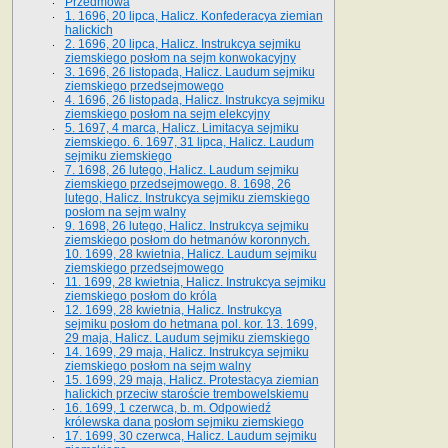
Przedmowa
1. 1696, 20 lipca, Halicz. Konfederacya ziemian
halickich
2. 1696, 20 lipca, Halicz. Instrukcya sejmiku
ziemskiego posłom na sejm konwokacyjny
3. 1696, 26 listopada, Halicz. Laudum sejmiku
ziemskiego przedsejmowego
4. 1696, 26 listopada, Halicz. Instrukcya sejmiku
ziemskiego posłom na sejm elekcyjny
5. 1697, 4 marca, Halicz. Limitacya sejmiku
ziemskiego. 6. 1697, 31 lipca, Halicz. Laudum
sejmiku ziemskiego
7. 1698, 26 lutego, Halicz. Laudum sejmiku
ziemskiego przedsejmowego. 8. 1698, 26
lutego, Halicz. Instrukcya sejmiku ziemskiego
posłom na sejm walny
9. 1698, 26 lutego, Halicz. Instrukcya sejmiku
ziemskiego posłom do hetmanów koronnych.
10. 1699, 28 kwietnia, Halicz. Laudum sejmiku
ziemskiego przedsejmowego
11. 1699, 28 kwietnia, Halicz. Instrukcya sejmiku
ziemskiego posłom do króla
12. 1699, 28 kwietnia, Halicz. Instrukcya
sejmiku posłom do hetmana pol. kor. 13. 1699,
29 maja, Halicz. Laudum sejmiku ziemskiego
14. 1699, 29 maja, Halicz. Instrukcya sejmiku
ziemskiego posłom na sejm walny
15. 1699, 29 maja, Halicz. Protestacya ziemian
halickich przeciw staroście trembowelskiemu
16. 1699, 1 czerwca, b. m. Odpowiedź
królewska dana posłom sejmiku ziemskiego
17. 1699, 30 czerwca, Halicz. Laudum sejmiku