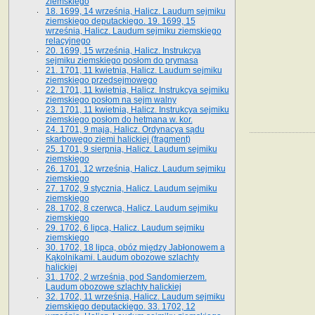
ziemskiego
18. 1699, 14 września, Halicz. Laudum sejmiku
ziemskiego deputackiego. 19. 1699, 15
września, Halicz. Laudum sejmiku ziemskiego
relacyjnego
20. 1699, 15 września, Halicz. Instrukcya
sejmiku ziemskiego posłom do prymasa
21. 1701, 11 kwietnia, Halicz. Laudum sejmiku
ziemskiego przedsejmowego
22. 1701, 11 kwietnia, Halicz. Instrukcya sejmiku
ziemskiego posłom na sejm walny
23. 1701, 11 kwietnia, Halicz. Instrukcya sejmiku
ziemskiego posłom do hetmana w. kor.
24. 1701, 9 maja, Halicz. Ordynacya sądu
skarbowego ziemi halickiej (fragment)
25. 1701, 9 sierpnia, Halicz. Laudum sejmiku
ziemskiego
26. 1701, 12 września, Halicz. Laudum sejmiku
ziemskiego
27. 1702, 9 stycznia, Halicz. Laudum sejmiku
ziemskiego
28. 1702, 8 czerwca, Halicz. Laudum sejmiku
ziemskiego
29. 1702, 6 lipca, Halicz. Laudum sejmiku
ziemskiego
30. 1702, 18 lipca, obóz między Jabłonowem a
Kąkolnikami. Laudum obozowe szlachty
halickiej
31. 1702, 2 września, pod Sandomierzem.
Laudum obozowe szlachty halickiej
32. 1702, 11 września, Halicz. Laudum sejmiku
ziemskiego deputackiego. 33. 1702, 12