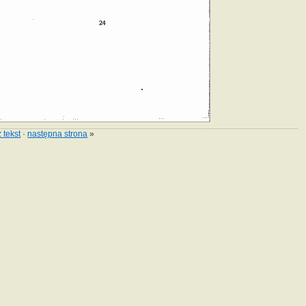
 tekst
·
następna strona
»