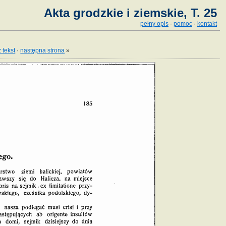
Akta grodzkie i ziemskie, T. 25
pełny opis
·
pomoc
·
kontakt
 tekst
·
następna strona
»