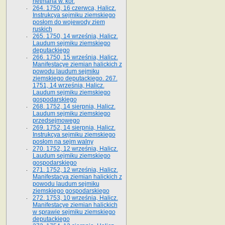
hetmana w. kor.
264. 1750, 16 czerwca, Halicz.
Instrukcya sejmiku ziemskiego
posłom do wojewody ziem
ruskich
265. 1750, 14 września, Halicz.
Laudum sejmiku ziemskiego
deputackiego
266. 1750, 15 września, Halicz.
Manifestacye ziemian halickich z
powodu laudum sejmiku
ziemskiego deputackiego. 267.
1751, 14 września, Halicz.
Laudum sejmiku ziemskiego
gospodarskiego
268. 1752, 14 sierpnia, Halicz.
Laudum sejmiku ziemskiego
przedsejmowego
269. 1752, 14 sierpnia, Halicz.
Instrukcya sejmiku ziemskiego
posłom na sejm walny
270. 1752, 12 września, Halicz.
Laudum sejmiku ziemskiego
gospodarskiego
271. 1752, 12 września, Halicz.
Manifestacya ziemian halickich z
powodu laudum sejmiku
ziemskiego gospodarskiego
272. 1753, 10 września, Halicz.
Manifestacye ziemian halickich
w sprawie sejmiku ziemskiego
deputackiego