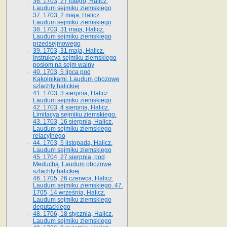
36. 1703, 27 lutego, Halicz.
Laudum sejmiku ziemskiego
37. 1703, 2 maja, Halicz.
Laudum sejmiku ziemskiego
38. 1703, 31 maja, Halicz.
Laudum sejmiku ziemskiego
przedsejmowego
39. 1703, 31 maja, Halicz.
Instrukcya sejmiku ziemskiego
posłom na sejm walny
40. 1703, 5 lipca pod
Kąkolnikami. Laudum obozowe
szlachty halickiej
41­. 1703, 3 sierpnia, Halicz.
Laudum sejmiku ziemskiego
42. 1703, 4 sierpnia, Halicz.
Limitacya sejmiku ziemskiego.
43. 1703, 16 sierpnia, Halicz.
Laudum sejmiku ziemskiego
relacyjnego
44. 1703, 5 listopada, Halicz.
Laudum sejmiku ziemskiego
45. 1704, 27 sierpnia, pod
Meduchą. Laudum obozowe
szlachty halickiej
46. 1705, 26 czerwca, Halicz.
Laudum sejmiku ziemskiego. 47.
1705, 14 września, Halicz.
Laudum sejmiku ziemskiego
deputackiego
48. 1706, 18 stycznia, Halicz.
Laudum sejmiku ziemskiego