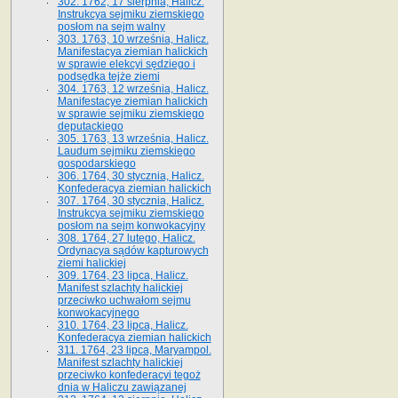
302. 1762, 17 sierpnia, Halicz.
Instrukcya sejmiku ziemskiego
posłom na sejm walny
303. 1763, 10 września, Halicz.
Manifestacya ziemian halickich
w sprawie elekcyi sędziego i
podsędka tejże ziemi
304. 1763, 12 września, Halicz.
Manifestacye ziemian halickich
w sprawie sejmiku ziemskiego
deputackiego
305. 1763, 13 września, Halicz.
Laudum sejmiku ziemskiego
gospodarskiego
306. 1764, 30 stycznia, Halicz.
Konfederacya ziemian halickich
307. 1764, 30 stycznia, Halicz.
Instrukcya sejmiku ziemskiego
posłom na sejm konwokacyjny
308. 1764, 27 lutego, Halicz.
Ordynacya sądów kapturowych
ziemi halickiej
309. 1764, 23 lipca, Halicz.
Manifest szlachty halickiej
przeciwko uchwałom sejmu
konwokacyjnego
310. 1764, 23 lipca, Halicz.
Konfederacya ziemian halickich
311. 1764, 23 lipca, Maryampol.
Manifest szlachty halickiej
przeciwko konfederacyi tegoż
dnia w Haliczu zawiązanej