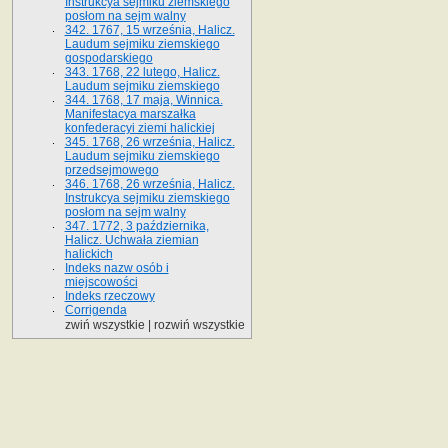
Instrukcya sejmiku ziemskiego
posłom na sejm walny
342. 1767, 15 września, Halicz.
Laudum sejmiku ziemskiego
gospodarskiego
343. 1768, 22 lutego, Halicz.
Laudum sejmiku ziemskiego
344. 1768, 17 maja, Winnica.
Manifestacya marszałka
konfederacyi ziemi halickiej
345. 1768, 26 września, Halicz.
Laudum sejmiku ziemskiego
przedsejmowego
346. 1768, 26 września, Halicz.
Instrukcya sejmiku ziemskiego
posłom na sejm walny
347. 1772, 3 października,
Halicz. Uchwała ziemian
halickich
Indeks nazw osób i
miejscowości
Indeks rzeczowy
Corrigenda
zwiń wszystkie
|
rozwiń wszystkie