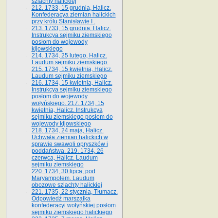
szlachty halickiej
212. 1733, 15 grudnia, Halicz.
Konfederacya ziemian halickich
przy królu Stanisławie I .
213. 1733, 15 grudnia, Halicz.
Instrukcya sejmiku ziemskiego
posłom do wojewody
kijowskiego
214. 1734, 25 lutego, Halicz.
Laudum sejmiku ziemskiego.
215. 1734, 15 kwietnia, Halicz.
Laudum sejmiku ziemskiego
216. 1734, 15 kwietnia, Halicz.
Instrukcya sejmiku ziemskiego
posłom do wojewody
wołyńskiego. 217. 1734, 15
kwietnia, Halicz. Instrukcya
sejmiku ziemskiego posłom do
wojewody kijowskiego
218. 1734, 24 maja, Halicz.
Uchwała ziemian halickich w
sprawie swawoli opryszków i
poddaństwa. 219. 1734, 26
czerwca, Halicz. Laudum
sejmiku ziemskiego
220. 1734, 30 lipca, pod
Maryampolem. Laudum
obozowe szlachty halickiej
221. 1735, 22 stycznia, Tłumacz.
Odpowiedź marszałka
konfederacyi wołyńskiej posłom
sejmiku ziemskiego halickiego