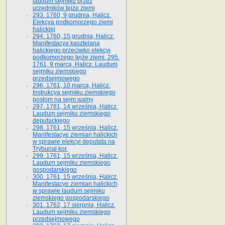
laudum sejmiku przez
urzędników tejże ziemi
293. 1760, 9 grudnia, Halicz.
Elekcya podkomorzego ziemi
halickiej
294. 1760, 15 grudnia, Halicz.
Manifestacya kasztelana
halickiego przeciwko elekcyi
podkomorzego tejże ziemi. 295.
1761, 9 marca, Halicz. Laudum
sejmiku ziemskiego
przedsejmowego
296. 1761, 10 marca, Halicz.
Instrukcya sejmiku ziemskiego
posłom na sejm walny
297. 1761, 14 września, Halicz.
Laudum sejmiku ziemskiego
deputackiego
298. 1761, 15 września, Halicz.
Manifestacye ziemian halickich
w sprawie elekcyi deputata na
Trybunał kor.
299. 1761, 15 września, Halicz.
Laudum sejmiku ziemskiego
gospodarskiego
300. 1761, 15 września, Halicz.
Manifestacye ziemian halickich
w sprawie laudum sejmiku
ziemskiego gospodarskiego
301. 1762, 17 sierpnia, Halicz.
Laudum sejmiku ziemskiego
przedsejmowego