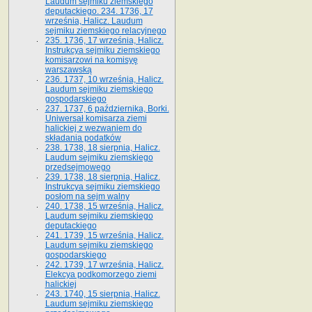
Laudum sejmiku ziemskiego
deputackiego. 234. 1736, 17
września, Halicz. Laudum
sejmiku ziemskiego relacyjnego
235. 1736, 17 września, Halicz.
Instrukcya sejmiku ziemskiego
komisarzowi na komisyę
warszawską
236. 1737, 10 września, Halicz.
Laudum sejmiku ziemskiego
gospodarskiego
237. 1737, 6 października, Borki.
Uniwersał komisarza ziemi
halickiej z wezwaniem do
składania podatków
238. 1738, 18 sierpnia, Halicz.
Laudum sejmiku ziemskiego
przedsejmowego
239. 1738, 18 sierpnia, Halicz.
Instrukcya sejmiku ziemskiego
posłom na sejm walny
240. 1738, 15 września, Halicz.
Laudum sejmiku ziemskiego
deputackiego
241. 1739, 15 września, Halicz.
Laudum sejmiku ziemskiego
gospodarskiego
242. 1739, 17 września, Halicz.
Elekcya podkomorzego ziemi
halickiej
243. 1740, 15 sierpnia, Halicz.
Laudum sejmiku ziemskiego