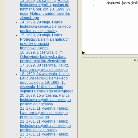
12. 1699, 28 kwietnia, Halicz.
Instrukcya sejmiku posłom do
hetmana pol. kor. 13. 1699, 29
maja, Halicz. Laudum sejmiku
ziemskiego
14. 1699, 29 maja, Halicz.
Instrukcya sejmiku ziemskiego
posłom na sejm walny
15. 1699, 29 maja, Halicz.
Protestacya ziemian halickich
przeciw staroście
trembowelskiemu
16. 1699, 1 czerwca, b. m.
Odpowiedź królewska dana
«
posłom sejmiku ziemskiego
17. 1699, 30 czerwca, Halicz.
Laudum sejmiku ziemskiego
18. 1699, 14 września, Halicz.
Laudum sejmiku ziemskiego
deputackiego. 19. 1699, 15
września, Halicz. Laudum
sejmiku ziemskiego relacyjnego
20. 1699, 15 września, Halicz.
Instrukcya sejmiku ziemskiego
posłom do prymasa
21. 1701, 11 kwietnia, Halicz.
Laudum sejmiku ziemskiego
przedsejmowego
22. 1701, 11 kwietnia, Halicz.
Instrukcya sejmiku ziemskiego
posłom na sejm walny
23. 1701, 11 kwietnia, Halicz.