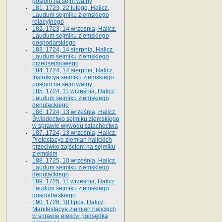
posłom na sejm walny
181. 1723, 22 lutego, Halicz.
Laudum sejmiku ziemskiego
relacyjnego
182. 1723, 14 września, Halicz.
Laudum sejmiku ziemskiego
gospodarskiego
183. 1724, 14 sierpnia, Halicz.
Laudum sejmiku ziemskiego
przedsejmowego
184. 1724, 14 sierpnia, Halicz.
Instrukcya sejmiku ziemskiego
posłom na sejm walny
185. 1724, 11 września, Halicz.
Laudum sejmiku ziemskiego
deputackiego
186. 1724, 13 września, Halicz.
Świadectwo sejmiku ziemskiego
w sprawie wywodu szlachectwa
187. 1724, 13 września, Halicz.
Protestacye ziemian halickich
przeciwko zajściom na sejmiku
ziemskim
188. 1725, 10 września, Halicz.
Laudum sejmiku ziemskiego
deputackiego
189. 1725, 11 września, Halicz.
Laudum sejmiku ziemskiego
gospodarskiego
190. 1726, 10 lipca, Halicz.
Manifestacye ziemian halickich
w sprawie elekcyi podsędka