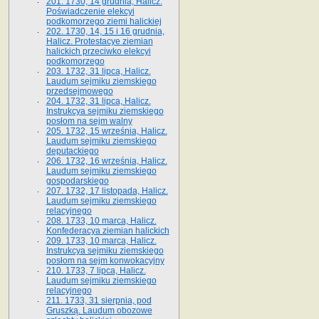
201. 1730, 14 grudnia, Halicz.
Poświadczenie elekcyi
podkomorzego ziemi halickiej
202. 1730, 14, 15 i 16 grudnia,
Halicz. Protestacye ziemian
halickich przeciwko elekcyi
podkomorzego
203. 1732, 31 lipca, Halicz.
Laudum sejmiku ziemskiego
przedsejmowego
204. 1732, 31 lipca, Halicz.
Instrukcya sejmiku ziemskiego
posłom na sejm walny
205. 1732, 15 września, Halicz.
Laudum sejmiku ziemskiego
deputackiego
206. 1732, 16 września, Halicz.
Laudum sejmiku ziemskiego
gospodarskiego
207. 1732, 17 listopada, Halicz.
Laudum sejmiku ziemskiego
relacyjnego
208. 1733, 10 marca, Halicz.
Konfederacya ziemian halickich­
209. 1733, 10 marca, Halicz.
Instrukcya sejmiku ziemskiego
posłom na sejm konwokacyjny
210. 1733, 7 lipca, Halicz.
Laudum sejmiku ziemskiego
relacyjnego
211. 1733, 31 sierpnia, pod
Gruszką. Laudum obozowe