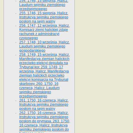
254. 1746, 15 sierpnia, Halicz.
Laudum sejmiku ziemskiego
przedsejmowego
255. 1746, 15 sierpnia, Halicz.
Instrukcya sejmiku ziemskiego
posłom na sejm walny
256. 1747, 12 września, Halicz.
Komisarz ziemi halickiej zdaje
rachunek z administracyi
czopowego
257. 1748, 10 września, Halicz.
Laudum sejmiku ziemskiego
gospodarskiego
258. 1749, 15 września, Halicz.
Manifestacya ziemian halickich
przeciwko elekcyi deputata na
Trybunał kor. 259. 1749, 17
września, Halicz. Manifestacya
ziemian halickich przeciwko
elekcyi komisarza na Trybunał
skarbowy. 260. 1750, 16
czerwca, Halicz. Laudum
sejmiku ziemskiego
przedsejmowego
261. 1750, 16 czerwca, Halicz.
Instrukcya sejmiku ziemskiego
posłom na sejm walny
262. 1750, 16 czerwca, Halicz.
Instrukcya sejmiku ziemskiego
posłom do prymasa. 263. 1750,
16 czerwca, Halicz. Instrukcya
sejmiku ziemskiego posłom do