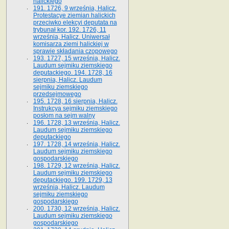
halickiego
191. 1726, 9 września, Halicz.
Protestacye ziemian halickich
przeciwko elekcyi deputata na
trybunał kor. 192. 1726, 11
września, Halicz. Uniwersał
komisarza ziemi halickiej w
sprawie składania czopowego
193. 1727, 15 września, Halicz.
Laudum sejmiku ziemskiego
deputackiego. 194. 1728, 16
sierpnia, Halicz. Laudum
sejmiku ziemskiego
przedsejmowego
195. 1728, 16 sierpnia, Halicz.
Instrukcya sejmiku ziemskiego
posłom na sejm walny
196. 1728, 13 września, Halicz.
Laudum sejmiku ziemskiego
deputackiego
197. 1728, 14 września, Halicz.
Laudum sejmiku ziemskiego
gospodarskiego
198. 1729, 12 września, Halicz.
Laudum sejmiku ziemskiego
deputackiego. 199. 1729, 13
września, Halicz. Laudum
sejmiku ziemskiego
gospodarskiego
200. 1730, 12 września, Halicz.
Laudum sejmiku ziemskiego
gospodarskiego