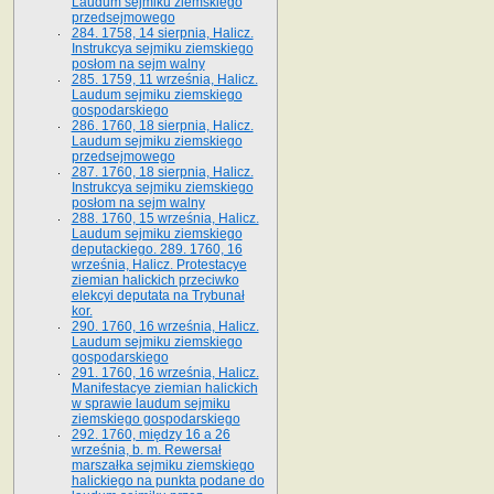
Laudum sejmiku ziemskiego
przedsejmowego
284. 1758, 14 sierpnia, Halicz.
Instrukcya sejmiku ziemskiego
posłom na sejm walny
285. 1759, 11 września, Halicz.
Laudum sejmiku ziemskiego
gospodarskiego
286. 1760, 18 sierpnia, Halicz.
Laudum sejmiku ziemskiego
przedsejmowego
287. 1760, 18 sierpnia, Halicz.
Instrukcya sejmiku ziemskiego
posłom na sejm walny
288. 1760, 15 września, Halicz.
Laudum sejmiku ziemskiego
deputackiego. 289. 1760, 16
września, Halicz. Protestacye
ziemian halickich przeciwko
elekcyi deputata na Trybunał
kor.
290. 1760, 16 września, Halicz.
Laudum sejmiku ziemskiego
gospodarskiego
291. 1760, 16 września, Halicz.
Manifestacye ziemian halickich
w sprawie laudum sejmiku
ziemskiego gospodarskiego
292. 1760, między 16 a 26
września, b. m. Rewersał
marszałka sejmiku ziemskiego
halickiego na punkta podane do