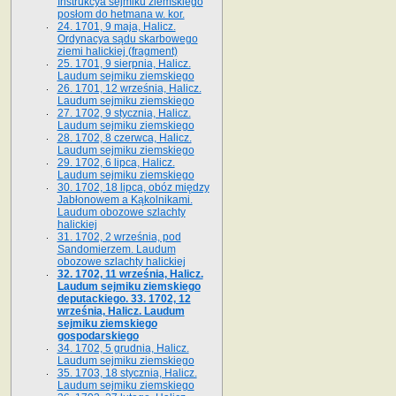
Instrukcya sejmiku ziemskiego
posłom do hetmana w. kor.
24. 1701, 9 maja, Halicz.
Ordynacya sądu skarbowego
ziemi halickiej (fragment)
25. 1701, 9 sierpnia, Halicz.
Laudum sejmiku ziemskiego
26. 1701, 12 września, Halicz.
Laudum sejmiku ziemskiego
27. 1702, 9 stycznia, Halicz.
Laudum sejmiku ziemskiego
28. 1702, 8 czerwca, Halicz.
Laudum sejmiku ziemskiego
29. 1702, 6 lipca, Halicz.
Laudum sejmiku ziemskiego
30. 1702, 18 lipca, obóz między
Jabłonowem a Kąkolnikami.
Laudum obozowe szlachty
halickiej
31. 1702, 2 września, pod
Sandomierzem. Laudum
obozowe szlachty halickiej
32. 1702, 11 września, Halicz.
Laudum sejmiku ziemskiego
deputackiego. 33. 1702, 12
września, Halicz. Laudum
sejmiku ziemskiego
gospodarskiego
34. 1702, 5 grudnia, Halicz.
Laudum sejmiku ziemskiego
35. 1703, 18 stycznia, Halicz.
Laudum sejmiku ziemskiego