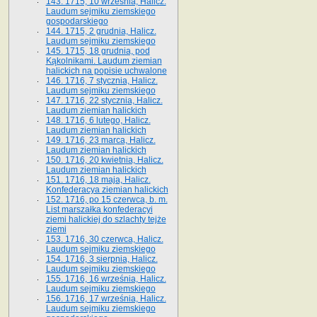
143. 1715, 10 września, Halicz.
Laudum sejmiku ziemskiego
gospodarskiego
144. 1715, 2 grudnia, Halicz.
Laudum sejmiku ziemskiego
145. 1715, 18 grudnia, pod
Kąkolnikami. Laudum ziemian
halickich na popisie uchwalone
146. 1716, 7 stycznia, Halicz.
Laudum sejmiku ziemskiego
147. 1716, 22 stycznia, Halicz.
Laudum ziemian halickich
148. 1716, 6 lutego, Halicz.
Laudum ziemian halickich
149. 1716, 23 marca, Halicz.
Laudum ziemian halickich
150. 1716, 20 kwietnia, Halicz.
Laudum ziemian halickich
151. 1716, 18 maja, Halicz.
Konfederacya ziemian halickich
152. 1716, po 15 czerwca, b. m.
List marszałka konfederacyi
ziemi halickiej do szlachty tejże
ziemi
153. 1716, 30 czerwca, Halicz.
Laudum sejmiku ziemskiego
154. 1716, 3 sierpnia, Halicz.
Laudum sejmiku ziemskiego
155. 1716, 16 września, Halicz.
Laudum sejmiku ziemskiego
156. 1716, 17 września, Halicz.
Laudum sejmiku ziemskiego