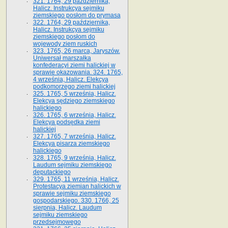
321. 1764, 29 października,
Halicz. Instrukcya sejmiku
ziemskiego posłom do prymasa
322. 1764, 29 października,
Halicz. Instrukcya sejmiku
ziemskiego posłom do
wojewody ziem ruskich
323. 1765, 26 marca, Jaryszów.
Uniwersał marszałka
konfederacyi ziemi halickiej w
sprawie okazowania. 324. 1765,
4 września, Halicz. Elekcya
podkomorzego ziemi halickiej
325. 1765, 5 września, Halicz.
Elekcya sędziego ziemskiego
halickiego
326. 1765, 6 września, Halicz.
Elekcya podsędka ziemi
halickiej
327. 1765, 7 września, Halicz.
Elekcya pisarza ziemskiego
halickiego
328. 1765, 9 września, Halicz.
Laudum sejmiku ziemskiego
deputackiego
329. 1765, 11 września, Halicz.
Protestacya ziemian halickich w
sprawie sejmiku ziemskiego
gospodarskiego. 330. 1766, 25
sierpnia, Halicz. Laudum
sejmiku ziemskiego
przedsejmowego