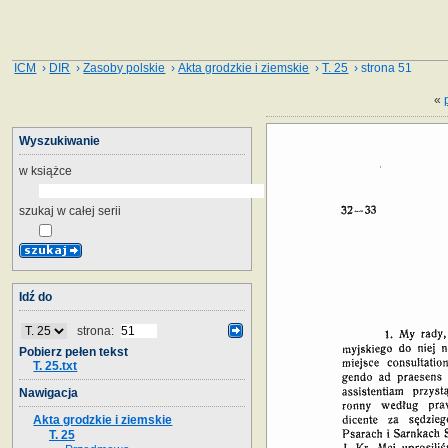
ICM
›
DIR
›
Zasoby polskie
›
Akta grodzkie i ziemskie
›
T. 25
› strona 51
«
Wyszukiwanie
w książce
szukaj w całej serii
Idź do
strona:
Pobierz pełen tekst
T. 25.txt
Nawigacja
Akta grodzkie i ziemskie
T. 25