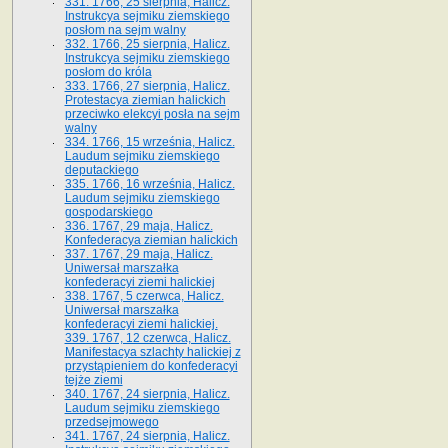
331. 1766, 25 sierpnia, Halicz.
Instrukcya sejmiku ziemskiego
posłom na sejm walny
332. 1766, 25 sierpnia, Halicz.
Instrukcya sejmiku ziemskiego
posłom do króla
333. 1766, 27 sierpnia, Halicz.
Protestacya ziemian halickich
przeciwko elekcyi posła na sejm
walny
334. 1766, 15 września, Halicz.
Laudum sejmiku ziemskiego
deputackiego
335. 1766, 16 września, Halicz.
Laudum sejmiku ziemskiego
gospodarskiego
336. 1767, 29 maja, Halicz.
Konfederacya ziemian halickich
337. 1767, 29 maja, Halicz.
Uniwersał marszałka
konfederacyi ziemi halickiej
338. 1767, 5 czerwca, Halicz.
Uniwersał marszałka
konfederacyi ziemi halickiej.
339. 1767, 12 czerwca, Halicz.
Manifestacya szlachty halickiej z
przystąpieniem do konfederacyi
tejże ziemi
340. 1767, 24 sierpnia, Halicz.
Laudum sejmiku ziemskiego
przedsejmowego
341. 1767, 24 sierpnia, Halicz.