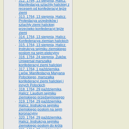
312. 1764, 13 sierpnia, Halicz.
Manifestacya szlachty halickiej z
recesem od konfederacyi tejże
ziemi
313. 1764, 13 sierpnia, Halicz.
Protestacya urzędników i
szlachty ziemi halickiej
przeciwko konfederacyi tejże
ziemi
314. 1764, 13 sierpnia, Halicz.
Konfederacya ziemian halickich
315. 1764, 13 sierpnia, Halicz.
Instrukcya sejmiku ziemskiego
posłom na sejm elekcyjny
316. 1764, 24 sierpnia, Żuków.
Uniwersał marszałka
konfederacyi ziemi halickiej
317. 1764, 1 października,
Lwów. Manifestacya Maryana
Potockiego, marszałka
konfederacyi ziemi halickiej i
innych Potockich
318. 1764, 29 października,
Halicz. Laudum sejmiku
ziemskiego przedsejmowego
319. 1764, 29 października,
Halicz. Instrukcya sejmiku
ziemskiego posłom na sejm
koronacyjny
320. 1764, 29 października,
Halicz. Instrukcya sejmiku
ziemskiego posłom do króla