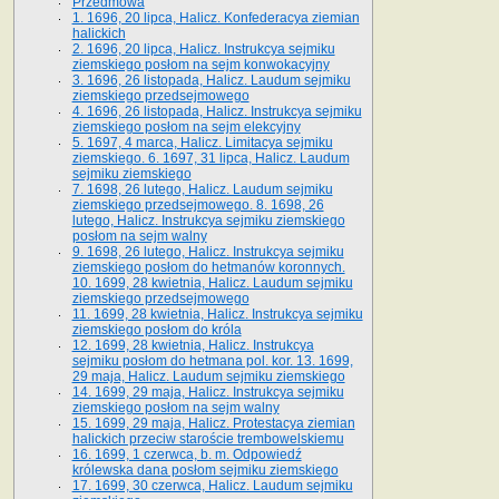
Przedmowa
1. 1696, 20 lipca, Halicz. Konfederacya ziemian
halickich
2. 1696, 20 lipca, Halicz. Instrukcya sejmiku
ziemskiego posłom na sejm konwokacyjny
3. 1696, 26 listopada, Halicz. Laudum sejmiku
ziemskiego przedsejmowego
4. 1696, 26 listopada, Halicz. Instrukcya sejmiku
ziemskiego posłom na sejm elekcyjny
5. 1697, 4 marca, Halicz. Limitacya sejmiku
ziemskiego. 6. 1697, 31 lipca, Halicz. Laudum
sejmiku ziemskiego
7. 1698, 26 lutego, Halicz. Laudum sejmiku
ziemskiego przedsejmowego. 8. 1698, 26
lutego, Halicz. Instrukcya sejmiku ziemskiego
posłom na sejm walny
9. 1698, 26 lutego, Halicz. Instrukcya sejmiku
ziemskiego posłom do hetmanów koronnych.
10. 1699, 28 kwietnia, Halicz. Laudum sejmiku
ziemskiego przedsejmowego
11. 1699, 28 kwietnia, Halicz. Instrukcya sejmiku
ziemskiego posłom do króla
12. 1699, 28 kwietnia, Halicz. Instrukcya
sejmiku posłom do hetmana pol. kor. 13. 1699,
29 maja, Halicz. Laudum sejmiku ziemskiego
14. 1699, 29 maja, Halicz. Instrukcya sejmiku
ziemskiego posłom na sejm walny
15. 1699, 29 maja, Halicz. Protestacya ziemian
halickich przeciw staroście trembowelskiemu
16. 1699, 1 czerwca, b. m. Odpowiedź
królewska dana posłom sejmiku ziemskiego
17. 1699, 30 czerwca, Halicz. Laudum sejmiku