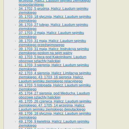
września, Halicz. Laudum sejmiku ziemskiego
gospodarskiego
34. 1702, 5 grudnia, Halicz. Laudum sejmiku
ziemskiego
35. 1703, 18 stycznia, Halicz. Laudum sejmiku
ziemskiego
36. 1703, 27 lutego, Halicz. Laudum sejmiku
ziemskiego
37. 1703, 2 maja, Halicz. Laudum sejmiku
ziemskiego
38. 1703, 31 maja, Halicz. Laudum sejmiku
ziemskiego przedsejmowego
39. 1703, 31 maja, Halicz. Instrukcya sejmiku
ziemskiego posłom na sejm walny
40. 1703, 5 lipca pod Kąkolnikami. Laudum
obozowe szlachty halickiej
41­. 1703, 3 sierpnia, Halicz. Laudum sejmiku
ziemskiego
42. 1703, 4 sierpnia, Halicz. Limitacya sejmiku
ziemskiego. 43. 1703, 16 sierpnia, Halicz.
Laudum sejmiku ziemskiego relacyjnego
44. 1703, 5 listopada, Halicz. Laudum sejmiku
ziemskiego
45. 1704, 27 sierpnia, pod Meduchą. Laudum
obozowe szlachty halickiej
46. 1705, 26 czerwca, Halicz. Laudum sejmiku
ziemskiego. 47. 1705, 14 września, Halicz.
Laudum sejmiku ziemskiego deputackiego
48. 1706, 18 stycznia, Halicz. Laudum sejmiku
ziemskiego
49. 1706, 9 kwietnia, Halicz. Laudum sejmiku
ziemskiego