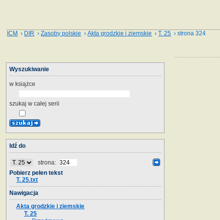
ICM
›
DIR
›
Zasoby polskie
›
Akta grodzkie i ziemskie
›
T. 25
› strona 324
Wyszukiwanie
w książce
szukaj w całej serii
Idź do
strona:
Pobierz pełen tekst
T. 25.txt
Nawigacja
Akta grodzkie i ziemskie
T. 25