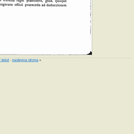
 tekst
·
następna strona
»