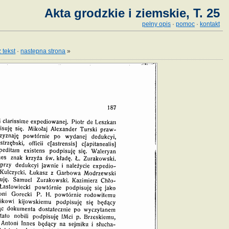
Akta grodzkie i ziemskie, T. 25
pełny opis
·
pomoc
·
kontakt
 tekst
·
następna strona
»