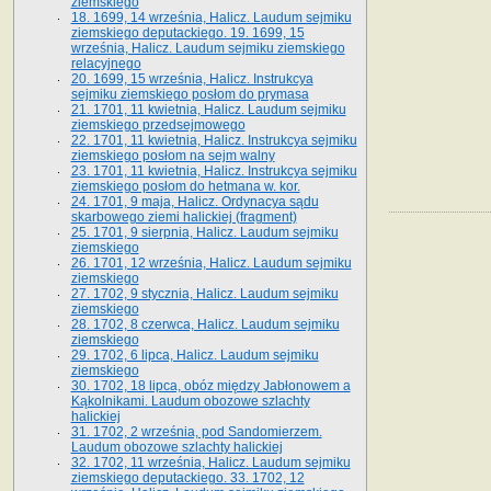
ziemskiego
18. 1699, 14 września, Halicz. Laudum sejmiku
ziemskiego deputackiego. 19. 1699, 15
września, Halicz. Laudum sejmiku ziemskiego
relacyjnego
20. 1699, 15 września, Halicz. Instrukcya
sejmiku ziemskiego posłom do prymasa
21. 1701, 11 kwietnia, Halicz. Laudum sejmiku
ziemskiego przedsejmowego
22. 1701, 11 kwietnia, Halicz. Instrukcya sejmiku
ziemskiego posłom na sejm walny
23. 1701, 11 kwietnia, Halicz. Instrukcya sejmiku
ziemskiego posłom do hetmana w. kor.
24. 1701, 9 maja, Halicz. Ordynacya sądu
skarbowego ziemi halickiej (fragment)
25. 1701, 9 sierpnia, Halicz. Laudum sejmiku
ziemskiego
26. 1701, 12 września, Halicz. Laudum sejmiku
ziemskiego
27. 1702, 9 stycznia, Halicz. Laudum sejmiku
ziemskiego
28. 1702, 8 czerwca, Halicz. Laudum sejmiku
ziemskiego
29. 1702, 6 lipca, Halicz. Laudum sejmiku
ziemskiego
30. 1702, 18 lipca, obóz między Jabłonowem a
Kąkolnikami. Laudum obozowe szlachty
halickiej
31. 1702, 2 września, pod Sandomierzem.
Laudum obozowe szlachty halickiej
32. 1702, 11 września, Halicz. Laudum sejmiku
ziemskiego deputackiego. 33. 1702, 12