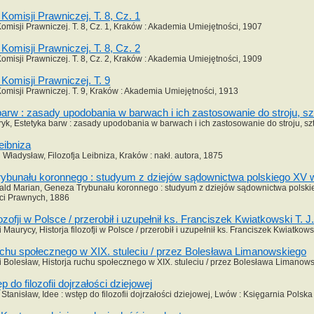
omisji Prawniczej. T. 8, Cz. 1
misji Prawniczej. T. 8, Cz. 1, Kraków : Akademia Umiejętności, 1907
omisji Prawniczej. T. 8, Cz. 2
misji Prawniczej. T. 8, Cz. 2, Kraków : Akademia Umiejętności, 1909
Komisji Prawniczej. T. 9
misji Prawniczej. T. 9, Kraków : Akademia Umiejętności, 1913
arw : zasady upodobania w barwach i ich zastosowanie do stroju, sz
yk, Estetyka barw : zasady upodobania w barwach i ich zastosowanie do stroju, sz
Leibniza
Władysław, Filozofja Leibniza, Kraków : nakł. autora, 1875
ybunału koronnego : studyum z dziejów sądownictwa polskiego XV w
ld Marian, Geneza Trybunału koronnego : studyum z dziejów sądownictwa polskieg
ci Prawnych, 1886
lozofji w Polsce / przerobił i uzupełnił ks. Franciszek Kwiatkowski T. J
 Maurycy, Historja filozofji w Polsce / przerobił i uzupełnił ks. Franciszek Kwiatk
ruchu społecznego w XIX. stuleciu / przez Bolesława Limanowskiego
Bolesław, Historja ruchu społecznego w XIX. stuleciu / przez Bolesława Limanow
p do filozofii dojrzałości dziejowej
Stanisław, Idee : wstęp do filozofii dojrzałości dziejowej, Lwów : Księgarnia Polsk