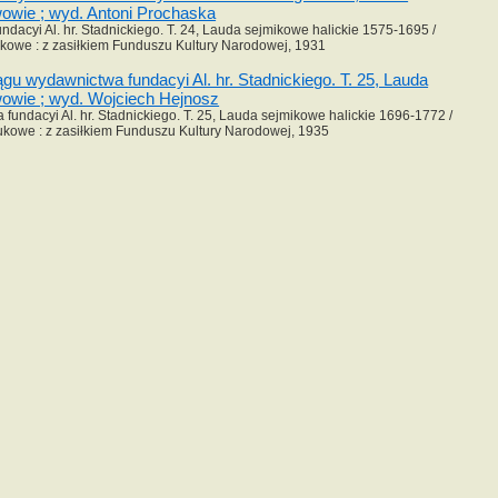
owie ; wyd. Antoni Prochaska
acyi Al. hr. Stadnickiego. T. 24, Lauda sejmikowe halickie 1575-1695 /
owe : z zasiłkiem Funduszu Kultury Narodowej, 1931
 wydawnictwa fundacyi Al. hr. Stadnickiego. T. 25, Lauda
owie ; wyd. Wojciech Hejnosz
ndacyi Al. hr. Stadnickiego. T. 25, Lauda sejmikowe halickie 1696-1772 /
kowe : z zasiłkiem Funduszu Kultury Narodowej, 1935