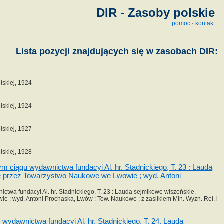
DIR - Zasoby polskie
pomoc
·
kontakt
Lista pozycji znajdujących się w zasobach DIR:
lskiej, 1924
lskiej, 1924
lskiej, 1927
lskiej, 1928
m ciągu wydawnictwa fundacyi Al. hr. Stadnickiego, T. 23 : Lauda
ne przez Towarzystwo Naukowe we Lwowie ; wyd. Antoni
ctwa fundacyi Al. hr. Stadnickiego, T. 23 : Lauda sejmikowe wiszeńskie,
; wyd. Antoni Prochaska, Lwów : Tow. Naukowe : z zasiłkiem Min. Wyzn. Rel. i
wydawnictwa fundacyi Al. hr. Stadnickiego. T. 24, Lauda