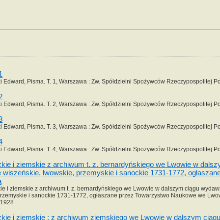
1
Edward, Pisma. T. 1, Warszawa : Zw. Spółdzielni Spożywców Rzeczypospolitej Po
2
Edward, Pisma. T. 2, Warszawa : Zw. Spółdzielni Spożywców Rzeczypospolitej Po
3
Edward, Pisma. T. 3, Warszawa : Zw. Spółdzielni Spożywców Rzeczypospolitej Po
4
Edward, Pisma. T. 4, Warszawa : Zw. Spółdzielni Spożywców Rzeczypospolitej Po
kie i ziemskie z archiwum t. z. bernardyńskiego we Lwowie w dalszy
 wiszeńskie, lwowskie, przemyskie i sanockie 1731-1772, ogłasza
a
ie i ziemskie z archiwum t. z. bernardyńskiego we Lwowie w dalszym ciągu wydawni
rzemyskie i sanockie 1731-1772, ogłaszane przez Towarzystwo Naukowe we Lwowie 
 1928
zkie i ziemskie : z archiwum ziemskiego we Lwowie w dalszym ciągu 