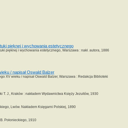
tuki pięknej i wychowania estetycznego
tuki pięknej i wychowania estetycznego, Warszawa : nakł. autora, 1886
ieku / napisał Oswald Balzer
o XV wieku / napisał Oswald Balzer, Warszawa : Redakcja Biblioteki
.
owski T. J., Kraków : nakładem Wydawnictwa Księży Jezuitów, 1930
skiego, Lwów. Nakładem Księgarni Polskiej, 1890
a B. Połonieckiego, 1910