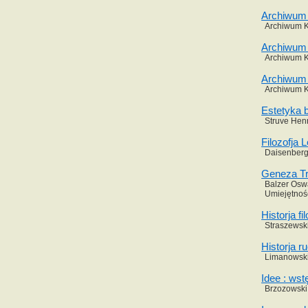
Archiwum K
Archiwum Ko
Archiwum K
Archiwum Ko
Archiwum 
Archiwum Ko
Estetyka b
Struve Henr
Filozofja 
Daisenberg 
Geneza Tr
Balzer Oswa
Umiejętnoś
Historja fi
Straszewski
Historja 
Limanowski 
Idee : wstę
Brzozowski 