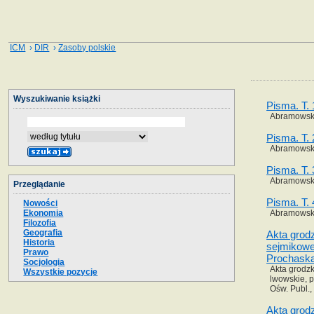
ICM
›
DIR
›
Zasoby polskie
Wyszukiwanie książki
Pisma. T. 
Abramowski 
Pisma. T. 
Abramowski 
Pisma. T. 
Abramowski 
Przeglądanie
Pisma. T. 
Nowości
Ekonomia
Abramowski 
Filozofia
Geografia
Akta grodz
Historia
sejmikowe
Prawo
Prochask
Socjologia
Akta grodzk
Wszystkie pozycje
lwowskie, p
Ośw. Publ.,
Akta grod