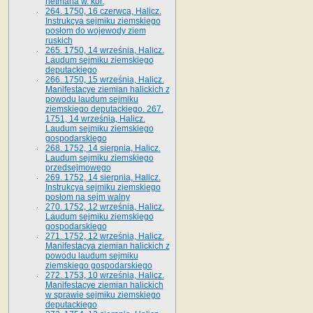
hetmana w. kor.
264. 1750, 16 czerwca, Halicz.
Instrukcya sejmiku ziemskiego
posłom do wojewody ziem
ruskich
265. 1750, 14 września, Halicz.
Laudum sejmiku ziemskiego
deputackiego
266. 1750, 15 września, Halicz.
Manifestacye ziemian halickich z
powodu laudum sejmiku
ziemskiego deputackiego. 267.
1751, 14 września, Halicz.
Laudum sejmiku ziemskiego
gospodarskiego
268. 1752, 14 sierpnia, Halicz.
Laudum sejmiku ziemskiego
przedsejmowego
269. 1752, 14 sierpnia, Halicz.
Instrukcya sejmiku ziemskiego
posłom na sejm walny
270. 1752, 12 września, Halicz.
Laudum sejmiku ziemskiego
gospodarskiego
271. 1752, 12 września, Halicz.
Manifestacya ziemian halickich z
powodu laudum sejmiku
ziemskiego gospodarskiego
272. 1753, 10 września, Halicz.
Manifestacye ziemian halickich
w sprawie sejmiku ziemskiego
deputackiego