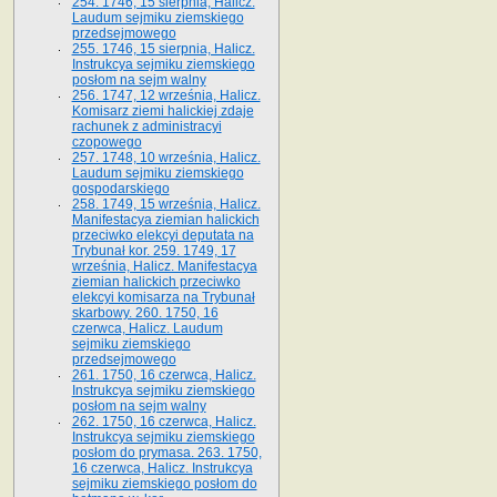
254. 1746, 15 sierpnia, Halicz.
Laudum sejmiku ziemskiego
przedsejmowego
255. 1746, 15 sierpnia, Halicz.
Instrukcya sejmiku ziemskiego
posłom na sejm walny
256. 1747, 12 września, Halicz.
Komisarz ziemi halickiej zdaje
rachunek z administracyi
czopowego
257. 1748, 10 września, Halicz.
Laudum sejmiku ziemskiego
gospodarskiego
258. 1749, 15 września, Halicz.
Manifestacya ziemian halickich
przeciwko elekcyi deputata na
Trybunał kor. 259. 1749, 17
września, Halicz. Manifestacya
ziemian halickich przeciwko
elekcyi komisarza na Trybunał
skarbowy. 260. 1750, 16
czerwca, Halicz. Laudum
sejmiku ziemskiego
przedsejmowego
261. 1750, 16 czerwca, Halicz.
Instrukcya sejmiku ziemskiego
posłom na sejm walny
262. 1750, 16 czerwca, Halicz.
Instrukcya sejmiku ziemskiego
posłom do prymasa. 263. 1750,
16 czerwca, Halicz. Instrukcya
sejmiku ziemskiego posłom do