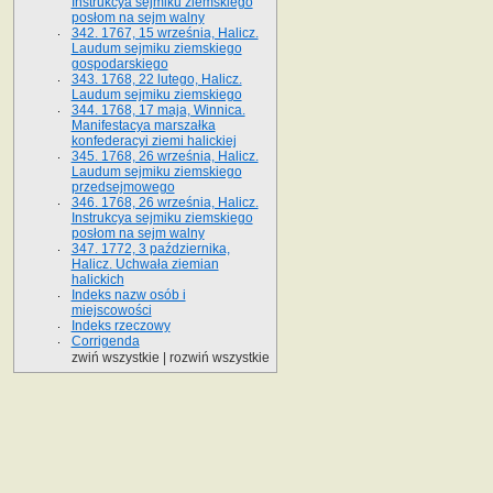
Instrukcya sejmiku ziemskiego
posłom na sejm walny
342. 1767, 15 września, Halicz.
Laudum sejmiku ziemskiego
gospodarskiego
343. 1768, 22 lutego, Halicz.
Laudum sejmiku ziemskiego
344. 1768, 17 maja, Winnica.
Manifestacya marszałka
konfederacyi ziemi halickiej
345. 1768, 26 września, Halicz.
Laudum sejmiku ziemskiego
przedsejmowego
346. 1768, 26 września, Halicz.
Instrukcya sejmiku ziemskiego
posłom na sejm walny
347. 1772, 3 października,
Halicz. Uchwała ziemian
halickich
Indeks nazw osób i
miejscowości
Indeks rzeczowy
Corrigenda
zwiń wszystkie
|
rozwiń wszystkie