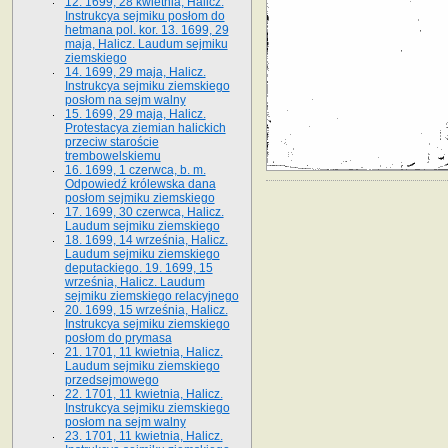
12. 1699, 28 kwietnia, Halicz.
Instrukcya sejmiku posłom do
hetmana pol. kor. 13. 1699, 29
maja, Halicz. Laudum sejmiku
ziemskiego
14. 1699, 29 maja, Halicz.
Instrukcya sejmiku ziemskiego
posłom na sejm walny
15. 1699, 29 maja, Halicz.
Protestacya ziemian halickich
przeciw staroście
trembowelskiemu
16. 1699, 1 czerwca, b. m.
Odpowiedź królewska dana
posłom sejmiku ziemskiego
17. 1699, 30 czerwca, Halicz.
Laudum sejmiku ziemskiego
18. 1699, 14 września, Halicz.
Laudum sejmiku ziemskiego
deputackiego. 19. 1699, 15
września, Halicz. Laudum
sejmiku ziemskiego relacyjnego
20. 1699, 15 września, Halicz.
Instrukcya sejmiku ziemskiego
posłom do prymasa
21. 1701, 11 kwietnia, Halicz.
Laudum sejmiku ziemskiego
przedsejmowego
22. 1701, 11 kwietnia, Halicz.
Instrukcya sejmiku ziemskiego
posłom na sejm walny
23. 1701, 11 kwietnia, Halicz.