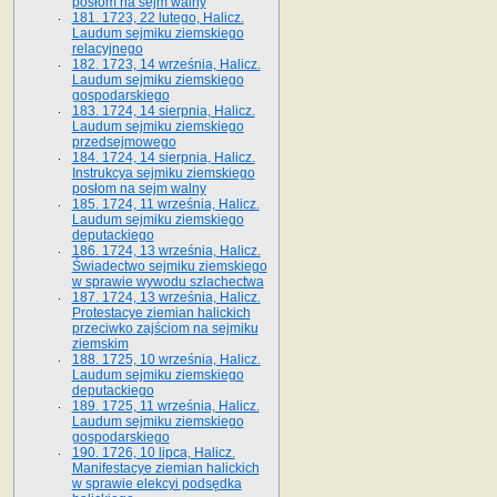
posłom na sejm walny
181. 1723, 22 lutego, Halicz.
Laudum sejmiku ziemskiego
relacyjnego
182. 1723, 14 września, Halicz.
Laudum sejmiku ziemskiego
gospodarskiego
183. 1724, 14 sierpnia, Halicz.
Laudum sejmiku ziemskiego
przedsejmowego
184. 1724, 14 sierpnia, Halicz.
Instrukcya sejmiku ziemskiego
posłom na sejm walny
185. 1724, 11 września, Halicz.
Laudum sejmiku ziemskiego
deputackiego
186. 1724, 13 września, Halicz.
Świadectwo sejmiku ziemskiego
w sprawie wywodu szlachectwa
187. 1724, 13 września, Halicz.
Protestacye ziemian halickich
przeciwko zajściom na sejmiku
ziemskim
188. 1725, 10 września, Halicz.
Laudum sejmiku ziemskiego
deputackiego
189. 1725, 11 września, Halicz.
Laudum sejmiku ziemskiego
gospodarskiego
190. 1726, 10 lipca, Halicz.
Manifestacye ziemian halickich
w sprawie elekcyi podsędka