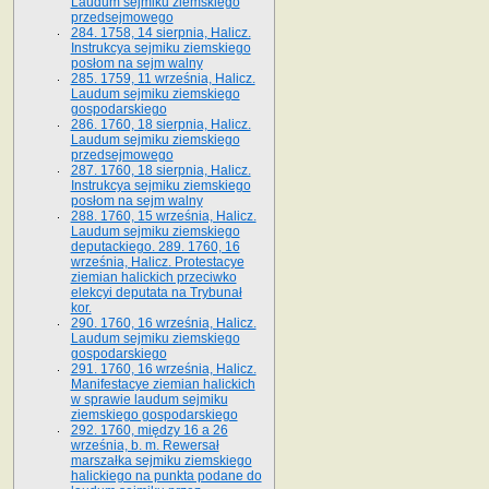
Laudum sejmiku ziemskiego
przedsejmowego
284. 1758, 14 sierpnia, Halicz.
Instrukcya sejmiku ziemskiego
posłom na sejm walny
285. 1759, 11 września, Halicz.
Laudum sejmiku ziemskiego
gospodarskiego
286. 1760, 18 sierpnia, Halicz.
Laudum sejmiku ziemskiego
przedsejmowego
287. 1760, 18 sierpnia, Halicz.
Instrukcya sejmiku ziemskiego
posłom na sejm walny
288. 1760, 15 września, Halicz.
Laudum sejmiku ziemskiego
deputackiego. 289. 1760, 16
września, Halicz. Protestacye
ziemian halickich przeciwko
elekcyi deputata na Trybunał
kor.
290. 1760, 16 września, Halicz.
Laudum sejmiku ziemskiego
gospodarskiego
291. 1760, 16 września, Halicz.
Manifestacye ziemian halickich
w sprawie laudum sejmiku
ziemskiego gospodarskiego
292. 1760, między 16 a 26
września, b. m. Rewersał
marszałka sejmiku ziemskiego
halickiego na punkta podane do