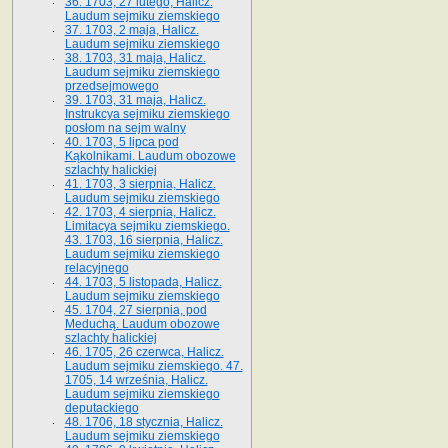
36. 1703, 27 lutego, Halicz.
Laudum sejmiku ziemskiego
37. 1703, 2 maja, Halicz.
Laudum sejmiku ziemskiego
38. 1703, 31 maja, Halicz.
Laudum sejmiku ziemskiego
przedsejmowego
39. 1703, 31 maja, Halicz.
Instrukcya sejmiku ziemskiego
posłom na sejm walny
40. 1703, 5 lipca pod
Kąkolnikami. Laudum obozowe
szlachty halickiej
41­. 1703, 3 sierpnia, Halicz.
Laudum sejmiku ziemskiego
42. 1703, 4 sierpnia, Halicz.
Limitacya sejmiku ziemskiego.
43. 1703, 16 sierpnia, Halicz.
Laudum sejmiku ziemskiego
relacyjnego
44. 1703, 5 listopada, Halicz.
Laudum sejmiku ziemskiego
45. 1704, 27 sierpnia, pod
Meduchą. Laudum obozowe
szlachty halickiej
46. 1705, 26 czerwca, Halicz.
Laudum sejmiku ziemskiego. 47.
1705, 14 września, Halicz.
Laudum sejmiku ziemskiego
deputackiego
48. 1706, 18 stycznia, Halicz.
Laudum sejmiku ziemskiego