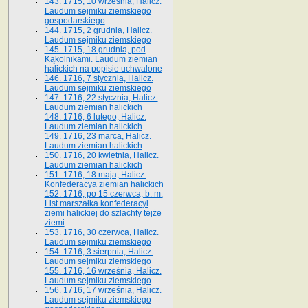
143. 1715, 10 września, Halicz.
Laudum sejmiku ziemskiego
gospodarskiego
144. 1715, 2 grudnia, Halicz.
Laudum sejmiku ziemskiego
145. 1715, 18 grudnia, pod
Kąkolnikami. Laudum ziemian
halickich na popisie uchwalone
146. 1716, 7 stycznia, Halicz.
Laudum sejmiku ziemskiego
147. 1716, 22 stycznia, Halicz.
Laudum ziemian halickich
148. 1716, 6 lutego, Halicz.
Laudum ziemian halickich
149. 1716, 23 marca, Halicz.
Laudum ziemian halickich
150. 1716, 20 kwietnia, Halicz.
Laudum ziemian halickich
151. 1716, 18 maja, Halicz.
Konfederacya ziemian halickich
152. 1716, po 15 czerwca, b. m.
List marszałka konfederacyi
ziemi halickiej do szlachty tejże
ziemi
153. 1716, 30 czerwca, Halicz.
Laudum sejmiku ziemskiego
154. 1716, 3 sierpnia, Halicz.
Laudum sejmiku ziemskiego
155. 1716, 16 września, Halicz.
Laudum sejmiku ziemskiego
156. 1716, 17 września, Halicz.
Laudum sejmiku ziemskiego