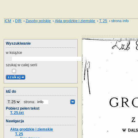
ICM
›
DIR
›
Zasoby polskie
›
Akta grodzkie i ziemskie
›
T. 25
› strona info
Wyszukiwanie
w książce
szukaj w całej serii
Idź do
strona:
Pobierz pełen tekst
T. 25.txt
Nawigacja
Akta grodzkie i ziemskie
T. 25