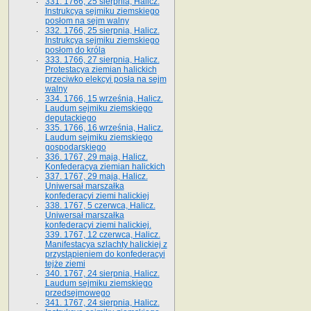
331. 1766, 25 sierpnia, Halicz.
Instrukcya sejmiku ziemskiego
posłom na sejm walny
332. 1766, 25 sierpnia, Halicz.
Instrukcya sejmiku ziemskiego
posłom do króla
333. 1766, 27 sierpnia, Halicz.
Protestacya ziemian halickich
przeciwko elekcyi posła na sejm
walny
334. 1766, 15 września, Halicz.
Laudum sejmiku ziemskiego
deputackiego
335. 1766, 16 września, Halicz.
Laudum sejmiku ziemskiego
gospodarskiego
336. 1767, 29 maja, Halicz.
Konfederacya ziemian halickich
337. 1767, 29 maja, Halicz.
Uniwersał marszałka
konfederacyi ziemi halickiej
338. 1767, 5 czerwca, Halicz.
Uniwersał marszałka
konfederacyi ziemi halickiej.
339. 1767, 12 czerwca, Halicz.
Manifestacya szlachty halickiej z
przystąpieniem do konfederacyi
tejże ziemi
340. 1767, 24 sierpnia, Halicz.
Laudum sejmiku ziemskiego
przedsejmowego
341. 1767, 24 sierpnia, Halicz.