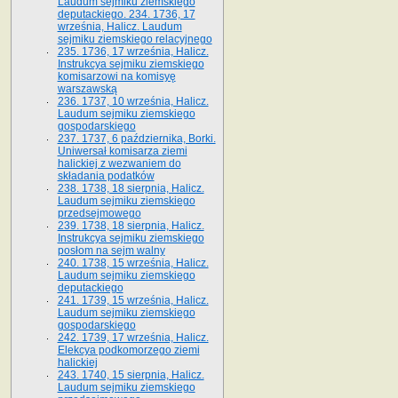
Laudum sejmiku ziemskiego
deputackiego. 234. 1736, 17
września, Halicz. Laudum
sejmiku ziemskiego relacyjnego
235. 1736, 17 września, Halicz.
Instrukcya sejmiku ziemskiego
komisarzowi na komisyę
warszawską
236. 1737, 10 września, Halicz.
Laudum sejmiku ziemskiego
gospodarskiego
237. 1737, 6 października, Borki.
Uniwersał komisarza ziemi
halickiej z wezwaniem do
składania podatków
238. 1738, 18 sierpnia, Halicz.
Laudum sejmiku ziemskiego
przedsejmowego
239. 1738, 18 sierpnia, Halicz.
Instrukcya sejmiku ziemskiego
posłom na sejm walny
240. 1738, 15 września, Halicz.
Laudum sejmiku ziemskiego
deputackiego
241. 1739, 15 września, Halicz.
Laudum sejmiku ziemskiego
gospodarskiego
242. 1739, 17 września, Halicz.
Elekcya podkomorzego ziemi
halickiej
243. 1740, 15 sierpnia, Halicz.
Laudum sejmiku ziemskiego