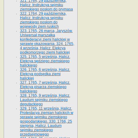
321. 1764, 29 października,
Halicz. Instrukcya sejmiku
ziemskiego posłom do prymasa
322. 1764, 29 października,
Halicz. Instrukcya sejmiku
ziemskiego posłom do
wojewody ziem ruskich
323. 1765, 26 marca, Jaryszów.
Uniwersał marszałka
konfederacyi ziemi halickiej w
sprawie okazowania. 324. 1765,
4 września, Halicz. Elekcya
podkomorzego ziemi halickiej
325. 1765, 5 września, Halicz.
Elekcya sędziego ziemskiego
halickiego
326. 1765, 6 września, Halicz.
Elekcya podsędka ziemi
halickiej
327. 1765, 7 września, Halicz.
Elekcya pisarza ziemskiego
halickiego
328. 1765, 9 września, Halicz.
Laudum sejmiku ziemskiego
deputackiego
329. 1765, 11 września, Halicz.
Protestacya ziemian halickich w
sprawie sejmiku ziemskiego
gospodarskiego. 330. 1766, 25
sierpnia, Halicz. Laudum
sejmiku ziemskiego
przedsejmowego