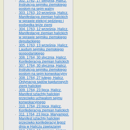
302. 1762, 17 sierpnia, Halicz.
Instrukcya sejmiku ziemskiego
posłom na sejm walny
303. 1763, 10 września, Halicz.
Manifestacya ziemian halickich
w sprawie elekcyi sędziego i
podsędka tejże ziemi
304. 1763, 12 września, Halicz.
Manifestacye ziemian halickich
w sprawie sejmiku ziemskiego
deputackiego
305. 1763, 13 września, Halicz.
Laudum sejmiku ziemskiego
gospodarskiego
306. 1764, 30 stycznia, Halicz.
Konfederacya ziemian halickich
307. 1764, 30 stycznia, Halicz.
Instrukcya sejmiku ziemskiego
posłom na sejm konwokacyjny
308. 1764, 27 lutego, Halicz.
Ordynacya sądów kapturowych
ziemi halickiej
309. 1764, 23 lipca, Halicz.
Manifest szlachty halickiej
przeciwko uchwałom sejmu
konwokacyjnego
310. 1764, 23 lipca, Halicz.
Konfederacya ziemian halickich
311. 1764, 23 lipca, Maryampol.
Manifest szlachty halickiej
przeciwko konfederacyi tegoż
dnia w Haliczu zawiązanej