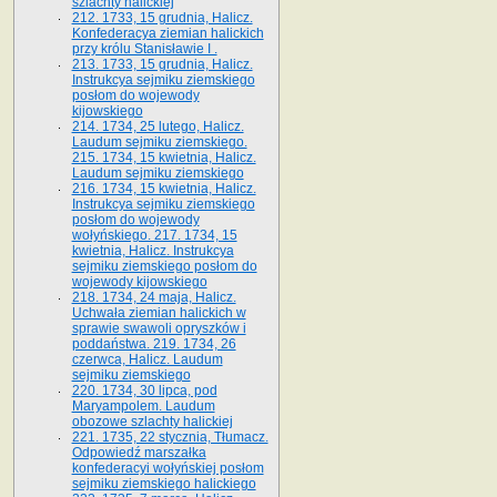
szlachty halickiej
212. 1733, 15 grudnia, Halicz.
Konfederacya ziemian halickich
przy królu Stanisławie I .
213. 1733, 15 grudnia, Halicz.
Instrukcya sejmiku ziemskiego
posłom do wojewody
kijowskiego
214. 1734, 25 lutego, Halicz.
Laudum sejmiku ziemskiego.
215. 1734, 15 kwietnia, Halicz.
Laudum sejmiku ziemskiego
216. 1734, 15 kwietnia, Halicz.
Instrukcya sejmiku ziemskiego
posłom do wojewody
wołyńskiego. 217. 1734, 15
kwietnia, Halicz. Instrukcya
sejmiku ziemskiego posłom do
wojewody kijowskiego
218. 1734, 24 maja, Halicz.
Uchwała ziemian halickich w
sprawie swawoli opryszków i
poddaństwa. 219. 1734, 26
czerwca, Halicz. Laudum
sejmiku ziemskiego
220. 1734, 30 lipca, pod
Maryampolem. Laudum
obozowe szlachty halickiej
221. 1735, 22 stycznia, Tłumacz.
Odpowiedź marszałka
konfederacyi wołyńskiej posłom
sejmiku ziemskiego halickiego