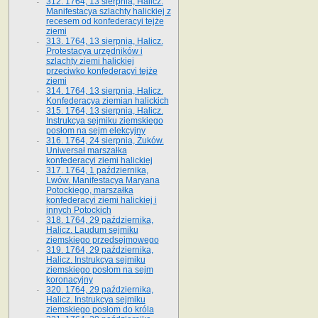
312. 1764, 13 sierpnia, Halicz.
Manifestacya szlachty halickiej z
recesem od konfederacyi tejże
ziemi
313. 1764, 13 sierpnia, Halicz.
Protestacya urzędników i
szlachty ziemi halickiej
przeciwko konfederacyi tejże
ziemi
314. 1764, 13 sierpnia, Halicz.
Konfederacya ziemian halickich
315. 1764, 13 sierpnia, Halicz.
Instrukcya sejmiku ziemskiego
posłom na sejm elekcyjny
316. 1764, 24 sierpnia, Żuków.
Uniwersał marszałka
konfederacyi ziemi halickiej
317. 1764, 1 października,
Lwów. Manifestacya Maryana
Potockiego, marszałka
konfederacyi ziemi halickiej i
innych Potockich
318. 1764, 29 października,
Halicz. Laudum sejmiku
ziemskiego przedsejmowego
319. 1764, 29 października,
Halicz. Instrukcya sejmiku
ziemskiego posłom na sejm
koronacyjny
320. 1764, 29 października,
Halicz. Instrukcya sejmiku
ziemskiego posłom do króla