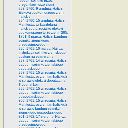
laudum sejmiku przez
urzędników tejże ziemi
293. 1760, 9 grudnia, Halicz.
Elekcya podkomorzego ziemi
halickiej
294. 1760, 15 grudnia, Halicz.
Manifestacya kasztelana
halickiego przeciwko elekcyi
podkomorzego tejże ziemi. 295.
1761, 9 marca, Halicz. Laudum
sejmiku ziemskiego
przedsejmowego
296. 1761, 10 marca, Halicz.
Instrukcya sejmiku ziemskiego
posłom na sejm walny
297. 1761, 14 września, Halicz.
Laudum sejmiku ziemskiego
deputackiego
298. 1761, 15 września, Halicz.
Manifestacye ziemian halickich
w sprawie elekcyi deputata na
Trybunał kor.
299. 1761, 15 września, Halicz.
Laudum sejmiku ziemskiego
gospodarskiego
300. 1761, 15 września, Halicz.
Manifestacye ziemian halickich
w sprawie laudum sejmiku
ziemskiego gospodarskiego
301. 1762, 17 sierpnia, Halicz.
Laudum sejmiku ziemskiego
przedsejmowego