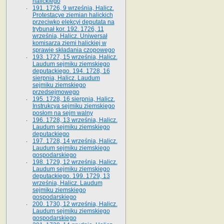
halickiego
191. 1726, 9 września, Halicz.
Protestacye ziemian halickich
przeciwko elekcyi deputata na
trybunał kor. 192. 1726, 11
września, Halicz. Uniwersał
komisarza ziemi halickiej w
sprawie składania czopowego
193. 1727, 15 września, Halicz.
Laudum sejmiku ziemskiego
deputackiego. 194. 1728, 16
sierpnia, Halicz. Laudum
sejmiku ziemskiego
przedsejmowego
195. 1728, 16 sierpnia, Halicz.
Instrukcya sejmiku ziemskiego
posłom na sejm walny
196. 1728, 13 września, Halicz.
Laudum sejmiku ziemskiego
deputackiego
197. 1728, 14 września, Halicz.
Laudum sejmiku ziemskiego
gospodarskiego
198. 1729, 12 września, Halicz.
Laudum sejmiku ziemskiego
deputackiego. 199. 1729, 13
września, Halicz. Laudum
sejmiku ziemskiego
gospodarskiego
200. 1730, 12 września, Halicz.
Laudum sejmiku ziemskiego
gospodarskiego