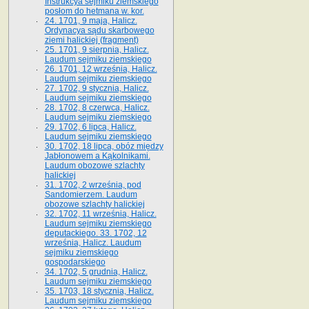
Instrukcya sejmiku ziemskiego
posłom do hetmana w. kor.
24. 1701, 9 maja, Halicz.
Ordynacya sądu skarbowego
ziemi halickiej (fragment)
25. 1701, 9 sierpnia, Halicz.
Laudum sejmiku ziemskiego
26. 1701, 12 września, Halicz.
Laudum sejmiku ziemskiego
27. 1702, 9 stycznia, Halicz.
Laudum sejmiku ziemskiego
28. 1702, 8 czerwca, Halicz.
Laudum sejmiku ziemskiego
29. 1702, 6 lipca, Halicz.
Laudum sejmiku ziemskiego
30. 1702, 18 lipca, obóz między
Jabłonowem a Kąkolnikami.
Laudum obozowe szlachty
halickiej
31. 1702, 2 września, pod
Sandomierzem. Laudum
obozowe szlachty halickiej
32. 1702, 11 września, Halicz.
Laudum sejmiku ziemskiego
deputackiego. 33. 1702, 12
września, Halicz. Laudum
sejmiku ziemskiego
gospodarskiego
34. 1702, 5 grudnia, Halicz.
Laudum sejmiku ziemskiego
35. 1703, 18 stycznia, Halicz.
Laudum sejmiku ziemskiego