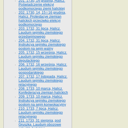
201. 1730, 14 grudnia, Halicz.
Poświadczenie elekcyi
podkomorzego ziemi halickiej
202. 1730, 14, 15 i 16 grudnia,
Halicz. Protestacye ziemian
halickich przeciwko elekcyi
podkomorzego
203. 1732, 31 lipca, Halicz.
Laudum sejmiku ziemskiego
przedsejmowego
204. 1732, 31 lipca, Halicz.
Instrukcya sejmiku ziemskiego
posłom na sejm walny
205. 1732, 15 września, Halicz.
Laudum sejmiku ziemskiego
deputackiego
206. 1732, 16 września, Halicz.
Laudum sejmiku ziemskiego
gospodarskiego
207. 1732, 17 listopada, Halicz.
Laudum sejmiku ziemskiego
relacyjnego
208. 1733, 10 marca, Halicz.
Konfederacya ziemian halickich­
209. 1733, 10 marca, Halicz.
Instrukcya sejmiku ziemskiego
posłom na sejm konwokacyjny
210. 1733, 7 lipca, Halicz.
Laudum sejmiku ziemskiego
relacyjnego
211. 1733, 31 sierpnia, pod
Gruszką. Laudum obozowe