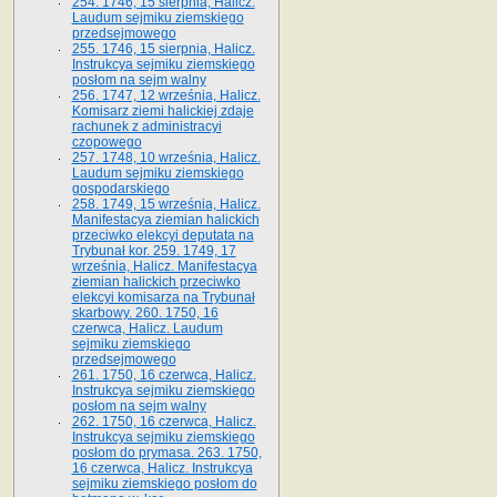
254. 1746, 15 sierpnia, Halicz.
Laudum sejmiku ziemskiego
przedsejmowego
255. 1746, 15 sierpnia, Halicz.
Instrukcya sejmiku ziemskiego
posłom na sejm walny
256. 1747, 12 września, Halicz.
Komisarz ziemi halickiej zdaje
rachunek z administracyi
czopowego
257. 1748, 10 września, Halicz.
Laudum sejmiku ziemskiego
gospodarskiego
258. 1749, 15 września, Halicz.
Manifestacya ziemian halickich
przeciwko elekcyi deputata na
Trybunał kor. 259. 1749, 17
września, Halicz. Manifestacya
ziemian halickich przeciwko
elekcyi komisarza na Trybunał
skarbowy. 260. 1750, 16
czerwca, Halicz. Laudum
sejmiku ziemskiego
przedsejmowego
261. 1750, 16 czerwca, Halicz.
Instrukcya sejmiku ziemskiego
posłom na sejm walny
262. 1750, 16 czerwca, Halicz.
Instrukcya sejmiku ziemskiego
posłom do prymasa. 263. 1750,
16 czerwca, Halicz. Instrukcya
sejmiku ziemskiego posłom do