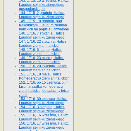
143. 1715, 10 września, Halicz.
Laudum sejmiku ziemskiego
gospodarskiego
144. 1715, 2 grudnia, Halicz.
Laudum sejmiku ziemskiego
145. 1715, 18 grudnia, pod
Kąkolnikami. Laudum ziemian
halickich na popisie uchwalone
146. 1716, 7 stycznia, Halicz.
Laudum sejmiku ziemskiego
147. 1716, 22 stycznia, Halicz.
Laudum ziemian halickich
148. 1716, 6 lutego, Halicz.
Laudum ziemian halickich
149. 1716, 23 marca, Halicz.
Laudum ziemian halickich
150. 1716, 20 kwietnia, Halicz.
Laudum ziemian halickich
151. 1716, 18 maja, Halicz.
Konfederacya ziemian halickich
152. 1716, po 15 czerwca, b. m.
List marszałka konfederacyi
ziemi halickiej do szlachty tejże
ziemi
153. 1716, 30 czerwca, Halicz.
Laudum sejmiku ziemskiego
154. 1716, 3 sierpnia, Halicz.
Laudum sejmiku ziemskiego
155. 1716, 16 września, Halicz.
Laudum sejmiku ziemskiego
156. 1716, 17 września, Halicz.
Laudum sejmiku ziemskiego