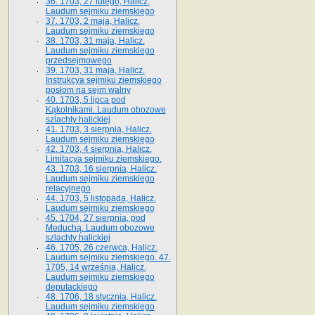
36. 1703, 27 lutego, Halicz.
Laudum sejmiku ziemskiego
37. 1703, 2 maja, Halicz.
Laudum sejmiku ziemskiego
38. 1703, 31 maja, Halicz.
Laudum sejmiku ziemskiego
przedsejmowego
39. 1703, 31 maja, Halicz.
Instrukcya sejmiku ziemskiego
posłom na sejm walny
40. 1703, 5 lipca pod
Kąkolnikami. Laudum obozowe
szlachty halickiej
41­. 1703, 3 sierpnia, Halicz.
Laudum sejmiku ziemskiego
42. 1703, 4 sierpnia, Halicz.
Limitacya sejmiku ziemskiego.
43. 1703, 16 sierpnia, Halicz.
Laudum sejmiku ziemskiego
relacyjnego
44. 1703, 5 listopada, Halicz.
Laudum sejmiku ziemskiego
45. 1704, 27 sierpnia, pod
Meduchą. Laudum obozowe
szlachty halickiej
46. 1705, 26 czerwca, Halicz.
Laudum sejmiku ziemskiego. 47.
1705, 14 września, Halicz.
Laudum sejmiku ziemskiego
deputackiego
48. 1706, 18 stycznia, Halicz.
Laudum sejmiku ziemskiego