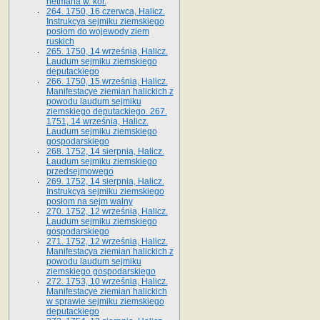
hetmana w. kor.
264. 1750, 16 czerwca, Halicz.
Instrukcya sejmiku ziemskiego
posłom do wojewody ziem
ruskich
265. 1750, 14 września, Halicz.
Laudum sejmiku ziemskiego
deputackiego
266. 1750, 15 września, Halicz.
Manifestacye ziemian halickich z
powodu laudum sejmiku
ziemskiego deputackiego. 267.
1751, 14 września, Halicz.
Laudum sejmiku ziemskiego
gospodarskiego
268. 1752, 14 sierpnia, Halicz.
Laudum sejmiku ziemskiego
przedsejmowego
269. 1752, 14 sierpnia, Halicz.
Instrukcya sejmiku ziemskiego
posłom na sejm walny
270. 1752, 12 września, Halicz.
Laudum sejmiku ziemskiego
gospodarskiego
271. 1752, 12 września, Halicz.
Manifestacya ziemian halickich z
powodu laudum sejmiku
ziemskiego gospodarskiego
272. 1753, 10 września, Halicz.
Manifestacye ziemian halickich
w sprawie sejmiku ziemskiego
deputackiego