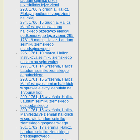
laudum sejmiku przez
urzędników tejże ziemi
293. 1760, 9 grudnia, Halicz.
Elekcya podkomorzego ziemi
halickiej
294. 1760, 15 grudnia, Halicz.
Manifestacya kasztelana
halickiego przeciwko elekcyi
podkomorzego tejże ziemi. 295.
1761, 9 marca, Halicz. Laudum
sejmiku ziemskiego
przedsejmowego
296. 1761, 10 marca, Halicz.
Instrukcya sejmiku ziemskiego
posłom na sejm walny
297. 1761, 14 września, Halicz.
Laudum sejmiku ziemskiego
deputackiego
298. 1761, 15 września, Halicz.
Manifestacye ziemian halickich
w sprawie elekcyi deputata na
Trybunał kor.
299. 1761, 15 września, Halicz.
Laudum sejmiku ziemskiego
gospodarskiego
300. 1761, 15 września, Halicz.
Manifestacye ziemian halickich
w sprawie laudum sejmiku
ziemskiego gospodarskiego
301. 1762, 17 sierpnia, Halicz.
Laudum sejmiku ziemskiego
przedsejmowego