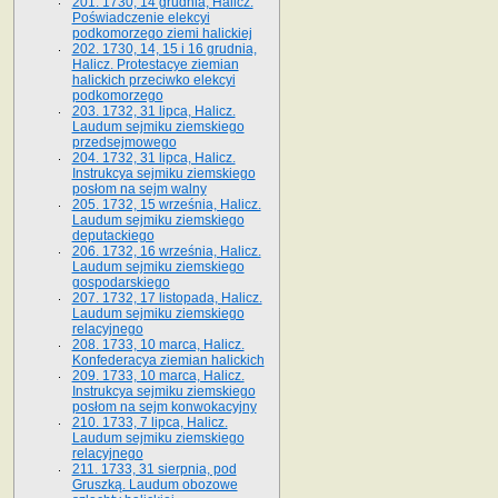
201. 1730, 14 grudnia, Halicz.
Poświadczenie elekcyi
podkomorzego ziemi halickiej
202. 1730, 14, 15 i 16 grudnia,
Halicz. Protestacye ziemian
halickich przeciwko elekcyi
podkomorzego
203. 1732, 31 lipca, Halicz.
Laudum sejmiku ziemskiego
przedsejmowego
204. 1732, 31 lipca, Halicz.
Instrukcya sejmiku ziemskiego
posłom na sejm walny
205. 1732, 15 września, Halicz.
Laudum sejmiku ziemskiego
deputackiego
206. 1732, 16 września, Halicz.
Laudum sejmiku ziemskiego
gospodarskiego
207. 1732, 17 listopada, Halicz.
Laudum sejmiku ziemskiego
relacyjnego
208. 1733, 10 marca, Halicz.
Konfederacya ziemian halickich­
209. 1733, 10 marca, Halicz.
Instrukcya sejmiku ziemskiego
posłom na sejm konwokacyjny
210. 1733, 7 lipca, Halicz.
Laudum sejmiku ziemskiego
relacyjnego
211. 1733, 31 sierpnia, pod
Gruszką. Laudum obozowe