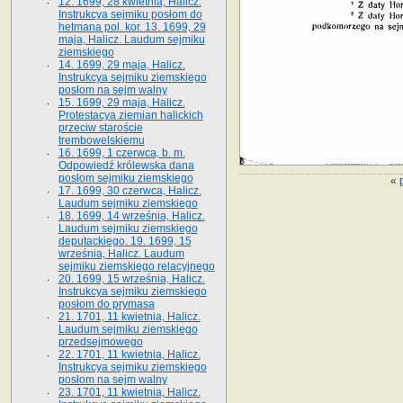
12. 1699, 28 kwietnia, Halicz.
Instrukcya sejmiku posłom do
hetmana pol. kor. 13. 1699, 29
maja, Halicz. Laudum sejmiku
ziemskiego
14. 1699, 29 maja, Halicz.
Instrukcya sejmiku ziemskiego
posłom na sejm walny
15. 1699, 29 maja, Halicz.
Protestacya ziemian halickich
przeciw staroście
trembowelskiemu
16. 1699, 1 czerwca, b. m.
Odpowiedź królewska dana
posłom sejmiku ziemskiego
«
17. 1699, 30 czerwca, Halicz.
Laudum sejmiku ziemskiego
18. 1699, 14 września, Halicz.
Laudum sejmiku ziemskiego
deputackiego. 19. 1699, 15
września, Halicz. Laudum
sejmiku ziemskiego relacyjnego
20. 1699, 15 września, Halicz.
Instrukcya sejmiku ziemskiego
posłom do prymasa
21. 1701, 11 kwietnia, Halicz.
Laudum sejmiku ziemskiego
przedsejmowego
22. 1701, 11 kwietnia, Halicz.
Instrukcya sejmiku ziemskiego
posłom na sejm walny
23. 1701, 11 kwietnia, Halicz.