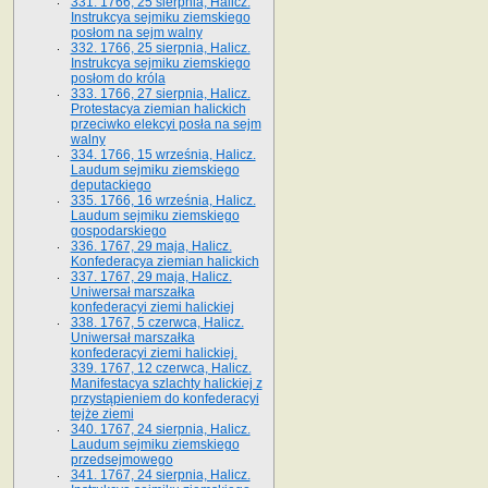
331. 1766, 25 sierpnia, Halicz.
Instrukcya sejmiku ziemskiego
posłom na sejm walny
332. 1766, 25 sierpnia, Halicz.
Instrukcya sejmiku ziemskiego
posłom do króla
333. 1766, 27 sierpnia, Halicz.
Protestacya ziemian halickich
przeciwko elekcyi posła na sejm
walny
334. 1766, 15 września, Halicz.
Laudum sejmiku ziemskiego
deputackiego
335. 1766, 16 września, Halicz.
Laudum sejmiku ziemskiego
gospodarskiego
336. 1767, 29 maja, Halicz.
Konfederacya ziemian halickich
337. 1767, 29 maja, Halicz.
Uniwersał marszałka
konfederacyi ziemi halickiej
338. 1767, 5 czerwca, Halicz.
Uniwersał marszałka
konfederacyi ziemi halickiej.
339. 1767, 12 czerwca, Halicz.
Manifestacya szlachty halickiej z
przystąpieniem do konfederacyi
tejże ziemi
340. 1767, 24 sierpnia, Halicz.
Laudum sejmiku ziemskiego
przedsejmowego
341. 1767, 24 sierpnia, Halicz.