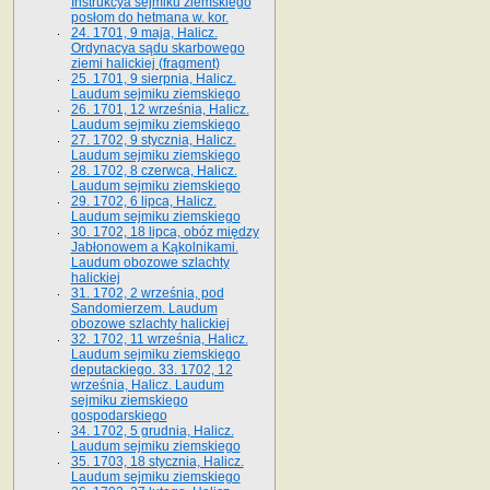
Instrukcya sejmiku ziemskiego
posłom do hetmana w. kor.
24. 1701, 9 maja, Halicz.
Ordynacya sądu skarbowego
ziemi halickiej (fragment)
25. 1701, 9 sierpnia, Halicz.
Laudum sejmiku ziemskiego
26. 1701, 12 września, Halicz.
Laudum sejmiku ziemskiego
27. 1702, 9 stycznia, Halicz.
Laudum sejmiku ziemskiego
28. 1702, 8 czerwca, Halicz.
Laudum sejmiku ziemskiego
29. 1702, 6 lipca, Halicz.
Laudum sejmiku ziemskiego
30. 1702, 18 lipca, obóz między
Jabłonowem a Kąkolnikami.
Laudum obozowe szlachty
halickiej
31. 1702, 2 września, pod
Sandomierzem. Laudum
obozowe szlachty halickiej
32. 1702, 11 września, Halicz.
Laudum sejmiku ziemskiego
deputackiego. 33. 1702, 12
września, Halicz. Laudum
sejmiku ziemskiego
gospodarskiego
34. 1702, 5 grudnia, Halicz.
Laudum sejmiku ziemskiego
35. 1703, 18 stycznia, Halicz.
Laudum sejmiku ziemskiego