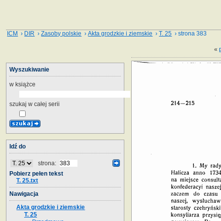
ICM
›
DIR
›
Zasoby polskie
›
Akta grodzkie i ziemskie
›
T. 25
› strona 383
«
Wyszukiwanie
w książce
szukaj w całej serii
Idź do
strona:
Pobierz pełen tekst
T. 25.txt
Nawigacja
Akta grodzkie i ziemskie
T. 25