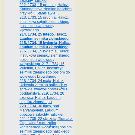
szlachty halickiej
212. 1733, 15 grudnia, Halicz.
Konfederacya ziemian halickich
przy królu Stanisławie I .
213. 1733, 15 grudnia, Halicz.
Instrukcya sejmiku ziemskiego
posłom do wojewody
kijowskiego
214. 1734, 25 lutego, Halicz.
Laudum sejmiku ziemskiego.
215. 1734, 15 kwietnia, Halicz.
Laudum sejmiku ziemskiego
216. 1734, 15 kwietnia, Halicz.
Instrukcya sejmiku ziemskiego
posłom do wojewody
wołyńskiego. 217. 1734, 15
kwietnia, Halicz. Instrukcya
sejmiku ziemskiego posłom do
wojewody kijowskiego
218. 1734, 24 maja, Halicz.
Uchwała ziemian halickich w
sprawie swawoli opryszków i
poddaństwa. 219. 1734, 26
czerwca, Halicz. Laudum
sejmiku ziemskiego
220. 1734, 30 lipca, pod
Maryampolem. Laudum
obozowe szlachty halickiej
221. 1735, 22 stycznia, Tłumacz.
Odpowiedź marszałka
konfederacyi wołyńskiej posłom
sejmiku ziemskiego halickiego