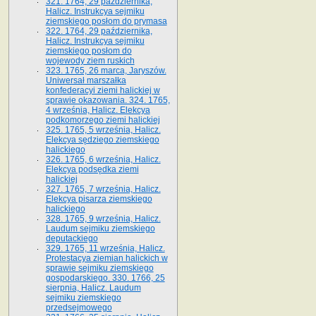
321. 1764, 29 października,
Halicz. Instrukcya sejmiku
ziemskiego posłom do prymasa
322. 1764, 29 października,
Halicz. Instrukcya sejmiku
ziemskiego posłom do
wojewody ziem ruskich
323. 1765, 26 marca, Jaryszów.
Uniwersał marszałka
konfederacyi ziemi halickiej w
sprawie okazowania. 324. 1765,
4 września, Halicz. Elekcya
podkomorzego ziemi halickiej
325. 1765, 5 września, Halicz.
Elekcya sędziego ziemskiego
halickiego
326. 1765, 6 września, Halicz.
Elekcya podsędka ziemi
halickiej
327. 1765, 7 września, Halicz.
Elekcya pisarza ziemskiego
halickiego
328. 1765, 9 września, Halicz.
Laudum sejmiku ziemskiego
deputackiego
329. 1765, 11 września, Halicz.
Protestacya ziemian halickich w
sprawie sejmiku ziemskiego
gospodarskiego. 330. 1766, 25
sierpnia, Halicz. Laudum
sejmiku ziemskiego
przedsejmowego