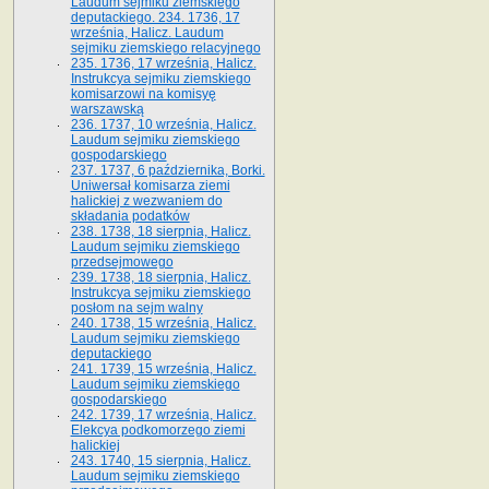
Laudum sejmiku ziemskiego
deputackiego. 234. 1736, 17
września, Halicz. Laudum
sejmiku ziemskiego relacyjnego
235. 1736, 17 września, Halicz.
Instrukcya sejmiku ziemskiego
komisarzowi na komisyę
warszawską
236. 1737, 10 września, Halicz.
Laudum sejmiku ziemskiego
gospodarskiego
237. 1737, 6 października, Borki.
Uniwersał komisarza ziemi
halickiej z wezwaniem do
składania podatków
238. 1738, 18 sierpnia, Halicz.
Laudum sejmiku ziemskiego
przedsejmowego
239. 1738, 18 sierpnia, Halicz.
Instrukcya sejmiku ziemskiego
posłom na sejm walny
240. 1738, 15 września, Halicz.
Laudum sejmiku ziemskiego
deputackiego
241. 1739, 15 września, Halicz.
Laudum sejmiku ziemskiego
gospodarskiego
242. 1739, 17 września, Halicz.
Elekcya podkomorzego ziemi
halickiej
243. 1740, 15 sierpnia, Halicz.
Laudum sejmiku ziemskiego