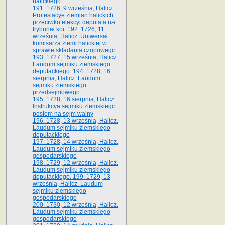
halickiego
191. 1726, 9 września, Halicz.
Protestacye ziemian halickich
przeciwko elekcyi deputata na
trybunał kor. 192. 1726, 11
września, Halicz. Uniwersał
komisarza ziemi halickiej w
sprawie składania czopowego
193. 1727, 15 września, Halicz.
Laudum sejmiku ziemskiego
deputackiego. 194. 1728, 16
sierpnia, Halicz. Laudum
sejmiku ziemskiego
przedsejmowego
195. 1728, 16 sierpnia, Halicz.
Instrukcya sejmiku ziemskiego
posłom na sejm walny
196. 1728, 13 września, Halicz.
Laudum sejmiku ziemskiego
deputackiego
197. 1728, 14 września, Halicz.
Laudum sejmiku ziemskiego
gospodarskiego
198. 1729, 12 września, Halicz.
Laudum sejmiku ziemskiego
deputackiego. 199. 1729, 13
września, Halicz. Laudum
sejmiku ziemskiego
gospodarskiego
200. 1730, 12 września, Halicz.
Laudum sejmiku ziemskiego
gospodarskiego