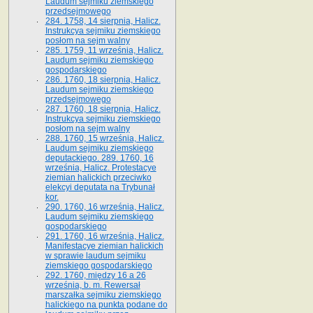
Laudum sejmiku ziemskiego
przedsejmowego
284. 1758, 14 sierpnia, Halicz.
Instrukcya sejmiku ziemskiego
posłom na sejm walny
285. 1759, 11 września, Halicz.
Laudum sejmiku ziemskiego
gospodarskiego
286. 1760, 18 sierpnia, Halicz.
Laudum sejmiku ziemskiego
przedsejmowego
287. 1760, 18 sierpnia, Halicz.
Instrukcya sejmiku ziemskiego
posłom na sejm walny
288. 1760, 15 września, Halicz.
Laudum sejmiku ziemskiego
deputackiego. 289. 1760, 16
września, Halicz. Protestacye
ziemian halickich przeciwko
elekcyi deputata na Trybunał
kor.
290. 1760, 16 września, Halicz.
Laudum sejmiku ziemskiego
gospodarskiego
291. 1760, 16 września, Halicz.
Manifestacye ziemian halickich
w sprawie laudum sejmiku
ziemskiego gospodarskiego
292. 1760, między 16 a 26
września, b. m. Rewersał
marszałka sejmiku ziemskiego
halickiego na punkta podane do