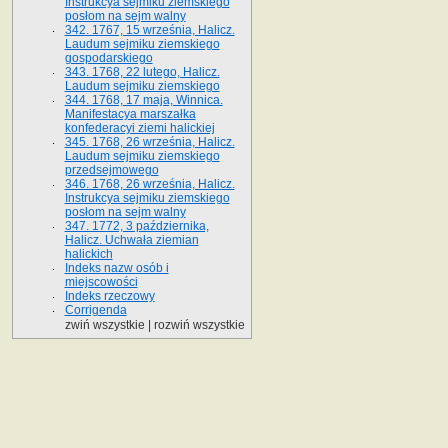
Instrukcya sejmiku ziemskiego
posłom na sejm walny
342. 1767, 15 września, Halicz.
Laudum sejmiku ziemskiego
gospodarskiego
343. 1768, 22 lutego, Halicz.
Laudum sejmiku ziemskiego
344. 1768, 17 maja, Winnica.
Manifestacya marszałka
konfederacyi ziemi halickiej
345. 1768, 26 września, Halicz.
Laudum sejmiku ziemskiego
przedsejmowego
346. 1768, 26 września, Halicz.
Instrukcya sejmiku ziemskiego
posłom na sejm walny
347. 1772, 3 października,
Halicz. Uchwała ziemian
halickich
Indeks nazw osób i
miejscowości
Indeks rzeczowy
Corrigenda
zwiń wszystkie
|
rozwiń wszystkie