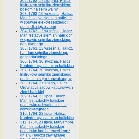
302. 1762, 17 sierpnia, Halicz.
Instrukcya sejmiku ziemskiego
posłom na sejm walny
303. 1763, 10 września, Halicz.
Manifestacya ziemian halickich
w sprawie elekcyi sędziego i
podsędka tejże ziemi
304. 1763, 12 września, Halicz.
Manifestacye ziemian halickich
w sprawie sejmiku ziemskiego
deputackiego
305. 1763, 13 września, Halicz.
Laudum sejmiku ziemskiego
gospodarskiego
306. 1764, 30 stycznia, Halicz.
Konfederacya ziemian halickich
307. 1764, 30 stycznia, Halicz.
Instrukcya sejmiku ziemskiego
posłom na sejm konwokacyjny
308. 1764, 27 lutego, Halicz.
Ordynacya sądów kapturowych
ziemi halickiej
309. 1764, 23 lipca, Halicz.
Manifest szlachty halickiej
przeciwko uchwałom sejmu
konwokacyjnego
310. 1764, 23 lipca, Halicz.
Konfederacya ziemian halickich
311. 1764, 23 lipca, Maryampol.
Manifest szlachty halickiej
przeciwko konfederacyi tegoż
dnia w Haliczu zawiązanej