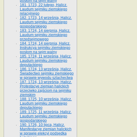
posłom na sejm walny
181. 1723, 22 lutego, Halicz.
Laudum sejmiku ziemskiego
relacyjnego
182. 1723, 14 września, Halicz.
Laudum sejmiku ziemskiego
gospodarskiego
183. 1724, 14 sierpnia, Halicz.
Laudum sejmiku ziemskiego
przedsejmowego
184. 1724, 14 sierpnia, Halicz.
Instrukcya sejmiku ziemskiego
posłom na sejm walny
185. 1724, 11 września, Halicz.
Laudum sejmiku ziemskiego
deputackiego
186. 1724, 13 września, Halicz.
Świadectwo sejmiku ziemskiego
w sprawie wywodu szlachectwa
187. 1724, 13 września, Halicz.
Protestacye ziemian halickich
przeciwko zajściom na sejmiku
ziemskim
188. 1725, 10 września, Halicz.
Laudum sejmiku ziemskiego
deputackiego
189. 1725, 11 września, Halicz.
Laudum sejmiku ziemskiego
gospodarskiego
190. 1726, 10 lipca, Halicz.
Manifestacye ziemian halickich
w sprawie elekcyi podsędka