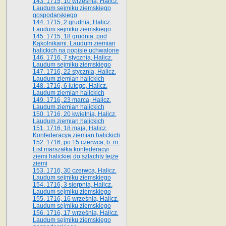
143. 1715, 10 września, Halicz.
Laudum sejmiku ziemskiego
gospodarskiego
144. 1715, 2 grudnia, Halicz.
Laudum sejmiku ziemskiego
145. 1715, 18 grudnia, pod
Kąkolnikami. Laudum ziemian
halickich na popisie uchwalone
146. 1716, 7 stycznia, Halicz.
Laudum sejmiku ziemskiego
147. 1716, 22 stycznia, Halicz.
Laudum ziemian halickich
148. 1716, 6 lutego, Halicz.
Laudum ziemian halickich
149. 1716, 23 marca, Halicz.
Laudum ziemian halickich
150. 1716, 20 kwietnia, Halicz.
Laudum ziemian halickich
151. 1716, 18 maja, Halicz.
Konfederacya ziemian halickich
152. 1716, po 15 czerwca, b. m.
List marszałka konfederacyi
ziemi halickiej do szlachty tejże
ziemi
153. 1716, 30 czerwca, Halicz.
Laudum sejmiku ziemskiego
154. 1716, 3 sierpnia, Halicz.
Laudum sejmiku ziemskiego
155. 1716, 16 września, Halicz.
Laudum sejmiku ziemskiego
156. 1716, 17 września, Halicz.
Laudum sejmiku ziemskiego