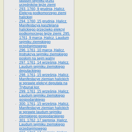
laudum sejmiku przez
urzędników tejże ziemi
293. 1760, 9 grudnia, Halicz.
Elekcya podkomorzego ziemi
halickiej
294. 1760, 15 grudnia, Halicz.
Manifestacya kasztelana
halickiego przeciwko elekcyi
podkomorzego tejże ziemi. 295.
1761, 9 marca, Halicz. Laudum
sejmiku ziemskiego
przedsejmowego
296. 1761, 10 marca, Halicz.
Instrukcya sejmiku ziemskiego
posłom na sejm walny
297. 1761, 14 września, Halicz.
Laudum sejmiku ziemskiego
deputackiego
298. 1761, 15 września, Halicz.
Manifestacye ziemian halickich
w sprawie elekcyi deputata na
Trybunał kor.
299. 1761, 15 września, Halicz.
Laudum sejmiku ziemskiego
gospodarskiego
300. 1761, 15 września, Halicz.
Manifestacye ziemian halickich
w sprawie laudum sejmiku
ziemskiego gospodarskiego
301. 1762, 17 sierpnia, Halicz.
Laudum sejmiku ziemskiego
przedsejmowego