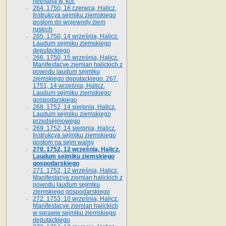
hetmana w. kor.
264. 1750, 16 czerwca, Halicz.
Instrukcya sejmiku ziemskiego
posłom do wojewody ziem
ruskich
265. 1750, 14 września, Halicz.
Laudum sejmiku ziemskiego
deputackiego
266. 1750, 15 września, Halicz.
Manifestacye ziemian halickich z
powodu laudum sejmiku
ziemskiego deputackiego. 267.
1751, 14 września, Halicz.
Laudum sejmiku ziemskiego
gospodarskiego
268. 1752, 14 sierpnia, Halicz.
Laudum sejmiku ziemskiego
przedsejmowego
269. 1752, 14 sierpnia, Halicz.
Instrukcya sejmiku ziemskiego
posłom na sejm walny
270. 1752, 12 września, Halicz.
Laudum sejmiku ziemskiego
gospodarskiego
271. 1752, 12 września, Halicz.
Manifestacya ziemian halickich z
powodu laudum sejmiku
ziemskiego gospodarskiego
272. 1753, 10 września, Halicz.
Manifestacye ziemian halickich
w sprawie sejmiku ziemskiego
deputackiego