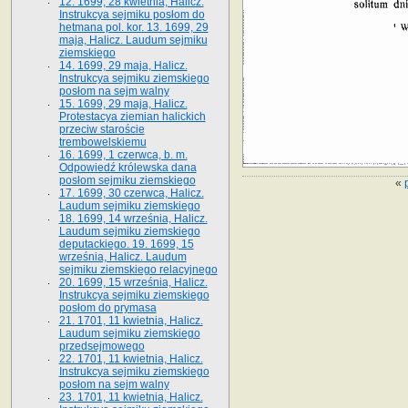
12. 1699, 28 kwietnia, Halicz.
Instrukcya sejmiku posłom do
hetmana pol. kor. 13. 1699, 29
maja, Halicz. Laudum sejmiku
ziemskiego
14. 1699, 29 maja, Halicz.
Instrukcya sejmiku ziemskiego
posłom na sejm walny
15. 1699, 29 maja, Halicz.
Protestacya ziemian halickich
przeciw staroście
trembowelskiemu
16. 1699, 1 czerwca, b. m.
Odpowiedź królewska dana
posłom sejmiku ziemskiego
«
17. 1699, 30 czerwca, Halicz.
Laudum sejmiku ziemskiego
18. 1699, 14 września, Halicz.
Laudum sejmiku ziemskiego
deputackiego. 19. 1699, 15
września, Halicz. Laudum
sejmiku ziemskiego relacyjnego
20. 1699, 15 września, Halicz.
Instrukcya sejmiku ziemskiego
posłom do prymasa
21. 1701, 11 kwietnia, Halicz.
Laudum sejmiku ziemskiego
przedsejmowego
22. 1701, 11 kwietnia, Halicz.
Instrukcya sejmiku ziemskiego
posłom na sejm walny
23. 1701, 11 kwietnia, Halicz.