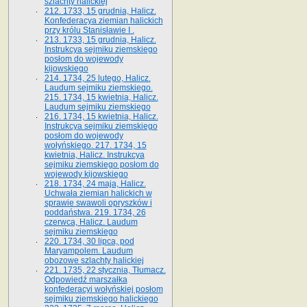
szlachty halickiej
212. 1733, 15 grudnia, Halicz.
Konfederacya ziemian halickich
przy królu Stanisławie I .
213. 1733, 15 grudnia, Halicz.
Instrukcya sejmiku ziemskiego
posłom do wojewody
kijowskiego
214. 1734, 25 lutego, Halicz.
Laudum sejmiku ziemskiego.
215. 1734, 15 kwietnia, Halicz.
Laudum sejmiku ziemskiego
216. 1734, 15 kwietnia, Halicz.
Instrukcya sejmiku ziemskiego
posłom do wojewody
wołyńskiego. 217. 1734, 15
kwietnia, Halicz. Instrukcya
sejmiku ziemskiego posłom do
wojewody kijowskiego
218. 1734, 24 maja, Halicz.
Uchwała ziemian halickich w
sprawie swawoli opryszków i
poddaństwa. 219. 1734, 26
czerwca, Halicz. Laudum
sejmiku ziemskiego
220. 1734, 30 lipca, pod
Maryampolem. Laudum
obozowe szlachty halickiej
221. 1735, 22 stycznia, Tłumacz.
Odpowiedź marszałka
konfederacyi wołyńskiej posłom
sejmiku ziemskiego halickiego