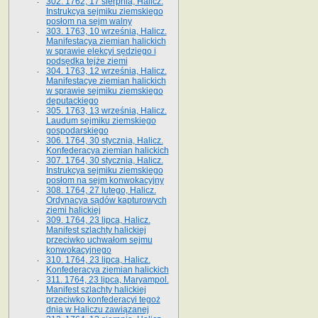
302. 1762, 17 sierpnia, Halicz.
Instrukcya sejmiku ziemskiego
posłom na sejm walny
303. 1763, 10 września, Halicz.
Manifestacya ziemian halickich
w sprawie elekcyi sędziego i
podsędka tejże ziemi
304. 1763, 12 września, Halicz.
Manifestacye ziemian halickich
w sprawie sejmiku ziemskiego
deputackiego
305. 1763, 13 września, Halicz.
Laudum sejmiku ziemskiego
gospodarskiego
306. 1764, 30 stycznia, Halicz.
Konfederacya ziemian halickich
307. 1764, 30 stycznia, Halicz.
Instrukcya sejmiku ziemskiego
posłom na sejm konwokacyjny
308. 1764, 27 lutego, Halicz.
Ordynacya sądów kapturowych
ziemi halickiej
309. 1764, 23 lipca, Halicz.
Manifest szlachty halickiej
przeciwko uchwałom sejmu
konwokacyjnego
310. 1764, 23 lipca, Halicz.
Konfederacya ziemian halickich
311. 1764, 23 lipca, Maryampol.
Manifest szlachty halickiej
przeciwko konfederacyi tegoż
dnia w Haliczu zawiązanej