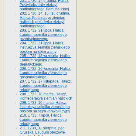
201. 1730, 14 grudnia, Halicz.
Poświadczenie elekcyi
podkomorzego ziemi halickiej
202. 1730, 14, 15 i 16 grudnia,
Halicz. Protestacye ziemian
halickich przeciwko elekcyi
podkomorzego
203. 1732, 31 lipca, Halicz.
Laudum sejmiku ziemskiego
przedsejmowego
204. 1732, 31 lipca, Halicz.
Instrukcya sejmiku ziemskiego
posłom na sejm walny
205. 1732, 15 września, Halicz.
Laudum sejmiku ziemskiego
deputackiego
206. 1732, 16 września, Halicz.
Laudum sejmiku ziemskiego
gospodarskiego
207. 1732, 17 listopada, Halicz.
Laudum sejmiku ziemskiego
relacyjnego
208. 1733, 10 marca, Halicz.
Konfederacya ziemian halickich­
209. 1733, 10 marca, Halicz.
Instrukcya sejmiku ziemskiego
posłom na sejm konwokacyjny
210. 1733, 7 lipca, Halicz.
Laudum sejmiku ziemskiego
relacyjnego
211. 1733, 31 sierpnia, pod
Gruszką. Laudum obozowe