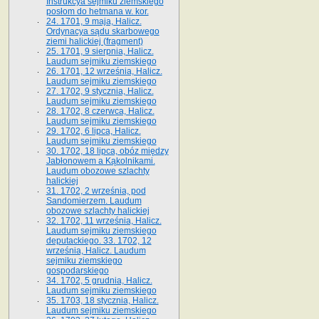
Instrukcya sejmiku ziemskiego
posłom do hetmana w. kor.
24. 1701, 9 maja, Halicz.
Ordynacya sądu skarbowego
ziemi halickiej (fragment)
25. 1701, 9 sierpnia, Halicz.
Laudum sejmiku ziemskiego
26. 1701, 12 września, Halicz.
Laudum sejmiku ziemskiego
27. 1702, 9 stycznia, Halicz.
Laudum sejmiku ziemskiego
28. 1702, 8 czerwca, Halicz.
Laudum sejmiku ziemskiego
29. 1702, 6 lipca, Halicz.
Laudum sejmiku ziemskiego
30. 1702, 18 lipca, obóz między
Jabłonowem a Kąkolnikami.
Laudum obozowe szlachty
halickiej
31. 1702, 2 września, pod
Sandomierzem. Laudum
obozowe szlachty halickiej
32. 1702, 11 września, Halicz.
Laudum sejmiku ziemskiego
deputackiego. 33. 1702, 12
września, Halicz. Laudum
sejmiku ziemskiego
gospodarskiego
34. 1702, 5 grudnia, Halicz.
Laudum sejmiku ziemskiego
35. 1703, 18 stycznia, Halicz.
Laudum sejmiku ziemskiego