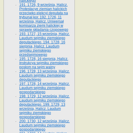
halickiego
191. 1726, 9 września, Halicz.
Protestacye ziemian halickich
przeciwko elekcyi deputata na
trybunał kor. 192. 1726, 11
września, Halicz. Uniwersał
komisarza ziemi halickiej w
sprawie składania czopowego
193. 1727, 15 września, Halicz.
Laudum sejmiku ziemskiego
deputackiego. 194. 1728, 16
sierpnia, Halicz. Laudum
sejmiku ziemskiego
przedsejmowego
195. 1728, 16 sierpnia, Halicz.
Instrukcya sejmiku ziemskiego
posłom na sejm walny
196. 1728, 13 września, Halicz.
Laudum sejmiku ziemskiego
deputackiego
197. 1728, 14 września, Halicz.
Laudum sejmiku ziemskiego
gospodarskiego
198. 1729, 12 września, Halicz.
Laudum sejmiku ziemskiego
deputackiego. 199. 1729, 13
września, Halicz. Laudum
sejmiku ziemskiego
gospodarskiego
200. 1730, 12 września, Halicz.
Laudum sejmiku ziemskiego
gospodarskiego