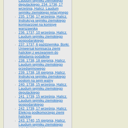
Laudum sejmiku ziemskiego
deputackiego. 234. 1736, 17
września, Halicz. Laudum
sejmiku ziemskiego relacyjnego
235. 1736, 17 września, Halicz.
Instrukcya sejmiku ziemskiego
komisarzowi na komisyę
warszawską
236. 1737, 10 września, Halicz.
Laudum sejmiku ziemskiego
gospodarskiego
237. 1737, 6 października, Borki.
Uniwersał komisarza ziemi
halickiej z wezwaniem do
składania podatków
238. 1738, 18 sierpnia, Halicz.
Laudum sejmiku ziemskiego
przedsejmowego
239. 1738, 18 sierpnia, Halicz.
Instrukcya sejmiku ziemskiego
posłom na sejm walny
240. 1738, 15 września, Halicz.
Laudum sejmiku ziemskiego
deputackiego
241. 1739, 15 września, Halicz.
Laudum sejmiku ziemskiego
gospodarskiego
242. 1739, 17 września, Halicz.
Elekcya podkomorzego ziemi
halickiej
243. 1740, 15 sierpnia, Halicz.
Laudum sejmiku ziemskiego