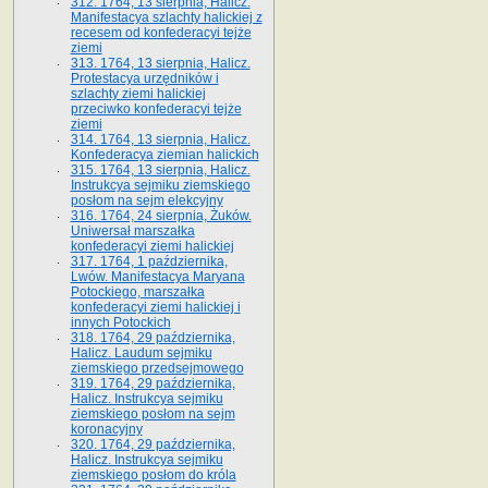
312. 1764, 13 sierpnia, Halicz.
Manifestacya szlachty halickiej z
recesem od konfederacyi tejże
ziemi
313. 1764, 13 sierpnia, Halicz.
Protestacya urzędników i
szlachty ziemi halickiej
przeciwko konfederacyi tejże
ziemi
314. 1764, 13 sierpnia, Halicz.
Konfederacya ziemian halickich
315. 1764, 13 sierpnia, Halicz.
Instrukcya sejmiku ziemskiego
posłom na sejm elekcyjny
316. 1764, 24 sierpnia, Żuków.
Uniwersał marszałka
konfederacyi ziemi halickiej
317. 1764, 1 października,
Lwów. Manifestacya Maryana
Potockiego, marszałka
konfederacyi ziemi halickiej i
innych Potockich
318. 1764, 29 października,
Halicz. Laudum sejmiku
ziemskiego przedsejmowego
319. 1764, 29 października,
Halicz. Instrukcya sejmiku
ziemskiego posłom na sejm
koronacyjny
320. 1764, 29 października,
Halicz. Instrukcya sejmiku
ziemskiego posłom do króla