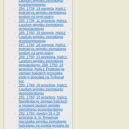
Laudum sejmiku ziemskiego
przedsejmowego
284. 1758, 14 sierpnia, Halicz.
Instrukcya sejmiku ziemskiego
posłom na sejm walny
285. 1759, 11 września, Halicz.
Laudum sejmiku ziemskiego
gospodarskiego
286. 1760, 18 sierpnia, Halicz.
Laudum sejmiku ziemskiego
przedsejmowego
287. 1760, 18 sierpnia, Halicz.
Instrukcya sejmiku ziemskiego
posłom na sejm walny
288. 1760, 15 września, Halicz.
Laudum sejmiku ziemskiego
deputackiego. 289. 1760, 16
września, Halicz. Protestacye
ziemian halickich przeciwko
elekcyi deputata na Trybunał
kor.
290. 1760, 16 września, Halicz.
Laudum sejmiku ziemskiego
gospodarskiego
291. 1760, 16 września, Halicz.
Manifestacye ziemian halickich
w sprawie laudum sejmiku
ziemskiego gospodarskiego
292. 1760, między 16 a 26
września, b. m. Rewersał
marszałka sejmiku ziemskiego
halickiego na punkta podane do