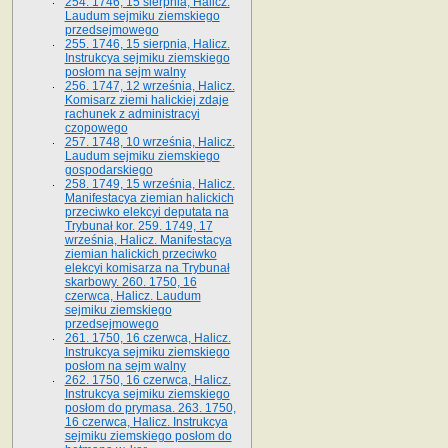
254. 1746, 15 sierpnia, Halicz.
Laudum sejmiku ziemskiego
przedsejmowego
255. 1746, 15 sierpnia, Halicz.
Instrukcya sejmiku ziemskiego
posłom na sejm walny
256. 1747, 12 września, Halicz.
Komisarz ziemi halickiej zdaje
rachunek z administracyi
czopowego
257. 1748, 10 września, Halicz.
Laudum sejmiku ziemskiego
gospodarskiego
258. 1749, 15 września, Halicz.
Manifestacya ziemian halickich
przeciwko elekcyi deputata na
Trybunał kor. 259. 1749, 17
września, Halicz. Manifestacya
ziemian halickich przeciwko
elekcyi komisarza na Trybunał
skarbowy. 260. 1750, 16
czerwca, Halicz. Laudum
sejmiku ziemskiego
przedsejmowego
261. 1750, 16 czerwca, Halicz.
Instrukcya sejmiku ziemskiego
posłom na sejm walny
262. 1750, 16 czerwca, Halicz.
Instrukcya sejmiku ziemskiego
posłom do prymasa. 263. 1750,
16 czerwca, Halicz. Instrukcya
sejmiku ziemskiego posłom do