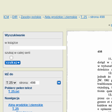
ICM
›
DIR
›
Zasoby polskie
›
Akta grodzkie i ziemskie
›
T. 25
› strona 498
«
Wyszukiwanie
w książce
szukaj w całej serii
Idź do
strona:
Pobierz pełen tekst
T. 25.txt
Nawigacja
Akta grodzkie i ziemskie
T. 25