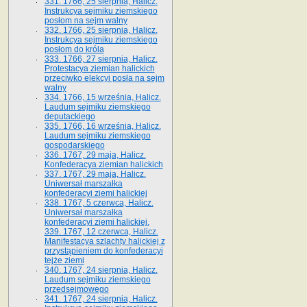
331. 1766, 25 sierpnia, Halicz.
Instrukcya sejmiku ziemskiego
posłom na sejm walny
332. 1766, 25 sierpnia, Halicz.
Instrukcya sejmiku ziemskiego
posłom do króla
333. 1766, 27 sierpnia, Halicz.
Protestacya ziemian halickich
przeciwko elekcyi posła na sejm
walny
334. 1766, 15 września, Halicz.
Laudum sejmiku ziemskiego
deputackiego
335. 1766, 16 września, Halicz.
Laudum sejmiku ziemskiego
gospodarskiego
336. 1767, 29 maja, Halicz.
Konfederacya ziemian halickich
337. 1767, 29 maja, Halicz.
Uniwersał marszałka
konfederacyi ziemi halickiej
338. 1767, 5 czerwca, Halicz.
Uniwersał marszałka
konfederacyi ziemi halickiej.
339. 1767, 12 czerwca, Halicz.
Manifestacya szlachty halickiej z
przystąpieniem do konfederacyi
tejże ziemi
340. 1767, 24 sierpnia, Halicz.
Laudum sejmiku ziemskiego
przedsejmowego
341. 1767, 24 sierpnia, Halicz.