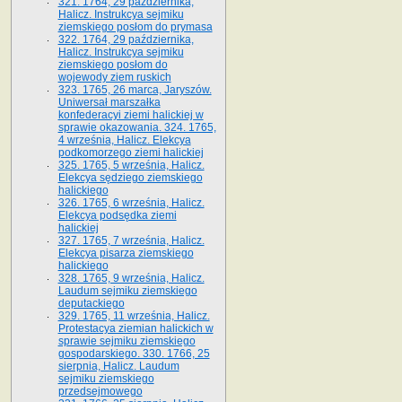
321. 1764, 29 października,
Halicz. Instrukcya sejmiku
ziemskiego posłom do prymasa
322. 1764, 29 października,
Halicz. Instrukcya sejmiku
ziemskiego posłom do
wojewody ziem ruskich
323. 1765, 26 marca, Jaryszów.
Uniwersał marszałka
konfederacyi ziemi halickiej w
sprawie okazowania. 324. 1765,
4 września, Halicz. Elekcya
podkomorzego ziemi halickiej
325. 1765, 5 września, Halicz.
Elekcya sędziego ziemskiego
halickiego
326. 1765, 6 września, Halicz.
Elekcya podsędka ziemi
halickiej
327. 1765, 7 września, Halicz.
Elekcya pisarza ziemskiego
halickiego
328. 1765, 9 września, Halicz.
Laudum sejmiku ziemskiego
deputackiego
329. 1765, 11 września, Halicz.
Protestacya ziemian halickich w
sprawie sejmiku ziemskiego
gospodarskiego. 330. 1766, 25
sierpnia, Halicz. Laudum
sejmiku ziemskiego
przedsejmowego