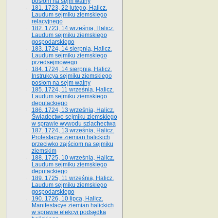
posłom na sejm walny
181. 1723, 22 lutego, Halicz.
Laudum sejmiku ziemskiego
relacyjnego
182. 1723, 14 września, Halicz.
Laudum sejmiku ziemskiego
gospodarskiego
183. 1724, 14 sierpnia, Halicz.
Laudum sejmiku ziemskiego
przedsejmowego
184. 1724, 14 sierpnia, Halicz.
Instrukcya sejmiku ziemskiego
posłom na sejm walny
185. 1724, 11 września, Halicz.
Laudum sejmiku ziemskiego
deputackiego
186. 1724, 13 września, Halicz.
Świadectwo sejmiku ziemskiego
w sprawie wywodu szlachectwa
187. 1724, 13 września, Halicz.
Protestacye ziemian halickich
przeciwko zajściom na sejmiku
ziemskim
188. 1725, 10 września, Halicz.
Laudum sejmiku ziemskiego
deputackiego
189. 1725, 11 września, Halicz.
Laudum sejmiku ziemskiego
gospodarskiego
190. 1726, 10 lipca, Halicz.
Manifestacye ziemian halickich
w sprawie elekcyi podsędka