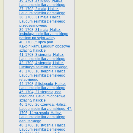
36. 1703, 27 lutego, Halicz.
Laudum sejmiku ziemskiego
37. 1703, 2 maja, Halicz.
Laudum sejmiku ziemskiego
38. 1703, 31 maja, Halicz.
Laudum sejmiku ziemskiego
przedsejmowego
39. 1703, 31 maja, Halicz.
Instrukcya sejmiku ziemskiego
posłom na sejm walny
40. 1703, 5 lipca pod
Kąkolnikami. Laudum obozowe
szlachty halickiej
41­. 1703, 3 sierpnia, Halicz.
Laudum sejmiku ziemskiego
42. 1703, 4 sierpnia, Halicz.
Limitacya sejmiku ziemskiego.
43. 1703, 16 sierpnia, Halicz.
Laudum sejmiku ziemskiego
relacyjnego
44. 1703, 5 listopada, Halicz.
Laudum sejmiku ziemskiego
45. 1704, 27 sierpnia, pod
Meduchą. Laudum obozowe
szlachty halickiej
46. 1705, 26 czerwca, Halicz.
Laudum sejmiku ziemskiego. 47.
1705, 14 września, Halicz.
Laudum sejmiku ziemskiego
deputackiego
48. 1706, 18 stycznia, Halicz.
Laudum sejmiku ziemskiego