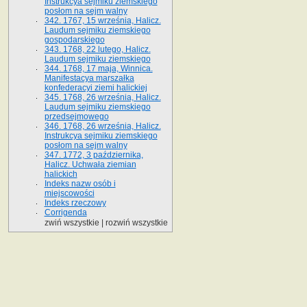
Instrukcya sejmiku ziemskiego
posłom na sejm walny
342. 1767, 15 września, Halicz.
Laudum sejmiku ziemskiego
gospodarskiego
343. 1768, 22 lutego, Halicz.
Laudum sejmiku ziemskiego
344. 1768, 17 maja, Winnica.
Manifestacya marszałka
konfederacyi ziemi halickiej
345. 1768, 26 września, Halicz.
Laudum sejmiku ziemskiego
przedsejmowego
346. 1768, 26 września, Halicz.
Instrukcya sejmiku ziemskiego
posłom na sejm walny
347. 1772, 3 października,
Halicz. Uchwała ziemian
halickich
Indeks nazw osób i
miejscowości
Indeks rzeczowy
Corrigenda
zwiń wszystkie
|
rozwiń wszystkie