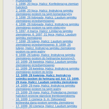
Przedmowa
1. 1696, 20 lipca, Halicz. Konfederacya ziemian
halickich
2. 1696, 20 lipca, Halicz. Instrukcya sejmiku
ziemskiego posłom na sejm konwokacyjny
3. 1696, 26 listopada, Halicz. Laudum sejmiku
ziemskiego przedsejmowego
4. 1696, 26 listopada, Halicz. Instrukcya sejmiku
ziemskiego posłom na sejm elekcyjny
5. 1697, 4 marca, Halicz. Limitacya sejmiku
ziemskiego. 6. 1697, 31 lipca, Halicz. Laudum
sejmiku ziemskiego
7. 1698, 26 lutego, Halicz. Laudum sejmiku
ziemskiego przedsejmowego. 8. 1698, 26
lutego, Halicz. Instrukcya sejmiku ziemskiego
posłom na sejm walny
9. 1698, 26 lutego, Halicz. Instrukcya sejmiku
ziemskiego posłom do hetmanów koronnych.
10. 1699, 28 kwietnia, Halicz. Laudum sejmiku
ziemskiego przedsejmowego
11. 1699, 28 kwietnia, Halicz. Instrukcya sejmiku
ziemskiego posłom do króla
12. 1699, 28 kwietnia, Halicz. Instrukcya
sejmiku posłom do hetmana pol. kor. 13. 1699,
29 maja, Halicz. Laudum sejmiku ziemskiego
14. 1699, 29 maja, Halicz. Instrukcya sejmiku
ziemskiego posłom na sejm walny
15. 1699, 29 maja, Halicz. Protestacya ziemian
halickich przeciw staroście trembowelskiemu
16. 1699, 1 czerwca, b. m. Odpowiedź
królewska dana posłom sejmiku ziemskiego
17. 1699, 30 czerwca, Halicz. Laudum sejmiku