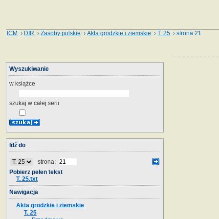
ICM
›
DIR
›
Zasoby polskie
›
Akta grodzkie i ziemskie
›
T. 25
› strona 21
Wyszukiwanie
w książce
szukaj w całej serii
Idź do
strona:
Pobierz pełen tekst
T. 25.txt
Nawigacja
Akta grodzkie i ziemskie
T. 25