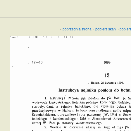
«
poprzednia strona
·
pobierz skan
·
pobierz