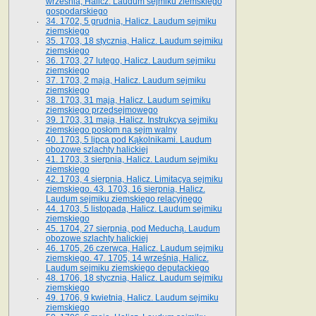
września, Halicz. Laudum sejmiku ziemskiego
gospodarskiego
34. 1702, 5 grudnia, Halicz. Laudum sejmiku
ziemskiego
35. 1703, 18 stycznia, Halicz. Laudum sejmiku
ziemskiego
36. 1703, 27 lutego, Halicz. Laudum sejmiku
ziemskiego
37. 1703, 2 maja, Halicz. Laudum sejmiku
ziemskiego
38. 1703, 31 maja, Halicz. Laudum sejmiku
ziemskiego przedsejmowego
39. 1703, 31 maja, Halicz. Instrukcya sejmiku
ziemskiego posłom na sejm walny
40. 1703, 5 lipca pod Kąkolnikami. Laudum
obozowe szlachty halickiej
41­. 1703, 3 sierpnia, Halicz. Laudum sejmiku
ziemskiego
42. 1703, 4 sierpnia, Halicz. Limitacya sejmiku
ziemskiego. 43. 1703, 16 sierpnia, Halicz.
Laudum sejmiku ziemskiego relacyjnego
44. 1703, 5 listopada, Halicz. Laudum sejmiku
ziemskiego
45. 1704, 27 sierpnia, pod Meduchą. Laudum
obozowe szlachty halickiej
46. 1705, 26 czerwca, Halicz. Laudum sejmiku
ziemskiego. 47. 1705, 14 września, Halicz.
Laudum sejmiku ziemskiego deputackiego
48. 1706, 18 stycznia, Halicz. Laudum sejmiku
ziemskiego
49. 1706, 9 kwietnia, Halicz. Laudum sejmiku
ziemskiego