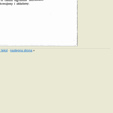
 tekst
·
następna strona
»