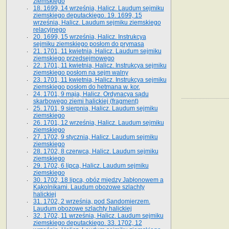
ziemskiego
18. 1699, 14 września, Halicz. Laudum sejmiku
ziemskiego deputackiego. 19. 1699, 15
września, Halicz. Laudum sejmiku ziemskiego
relacyjnego
20. 1699, 15 września, Halicz. Instrukcya
sejmiku ziemskiego posłom do prymasa
21. 1701, 11 kwietnia, Halicz. Laudum sejmiku
ziemskiego przedsejmowego
22. 1701, 11 kwietnia, Halicz. Instrukcya sejmiku
ziemskiego posłom na sejm walny
23. 1701, 11 kwietnia, Halicz. Instrukcya sejmiku
ziemskiego posłom do hetmana w. kor.
24. 1701, 9 maja, Halicz. Ordynacya sądu
skarbowego ziemi halickiej (fragment)
25. 1701, 9 sierpnia, Halicz. Laudum sejmiku
ziemskiego
26. 1701, 12 września, Halicz. Laudum sejmiku
ziemskiego
27. 1702, 9 stycznia, Halicz. Laudum sejmiku
ziemskiego
28. 1702, 8 czerwca, Halicz. Laudum sejmiku
ziemskiego
29. 1702, 6 lipca, Halicz. Laudum sejmiku
ziemskiego
30. 1702, 18 lipca, obóz między Jabłonowem a
Kąkolnikami. Laudum obozowe szlachty
halickiej
31. 1702, 2 września, pod Sandomierzem.
Laudum obozowe szlachty halickiej
32. 1702, 11 września, Halicz. Laudum sejmiku
ziemskiego deputackiego. 33. 1702, 12