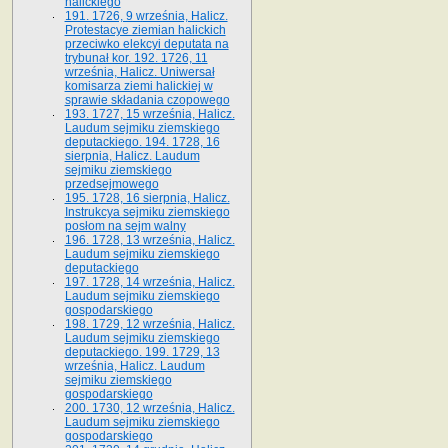
halickiego
191. 1726, 9 września, Halicz.
Protestacye ziemian halickich
przeciwko elekcyi deputata na
trybunał kor. 192. 1726, 11
września, Halicz. Uniwersał
komisarza ziemi halickiej w
sprawie składania czopowego
193. 1727, 15 września, Halicz.
Laudum sejmiku ziemskiego
deputackiego. 194. 1728, 16
sierpnia, Halicz. Laudum
sejmiku ziemskiego
przedsejmowego
195. 1728, 16 sierpnia, Halicz.
Instrukcya sejmiku ziemskiego
posłom na sejm walny
196. 1728, 13 września, Halicz.
Laudum sejmiku ziemskiego
deputackiego
197. 1728, 14 września, Halicz.
Laudum sejmiku ziemskiego
gospodarskiego
198. 1729, 12 września, Halicz.
Laudum sejmiku ziemskiego
deputackiego. 199. 1729, 13
września, Halicz. Laudum
sejmiku ziemskiego
gospodarskiego
200. 1730, 12 września, Halicz.
Laudum sejmiku ziemskiego
gospodarskiego