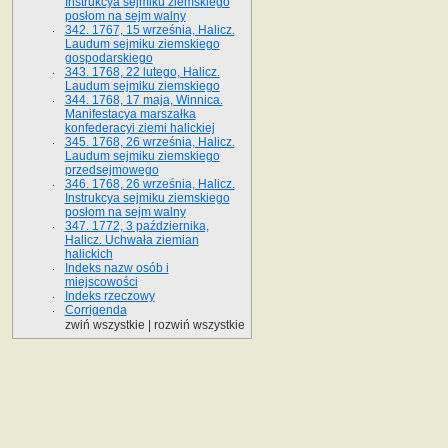
Instrukcya sejmiku ziemskiego
posłom na sejm walny
342. 1767, 15 września, Halicz.
Laudum sejmiku ziemskiego
gospodarskiego
343. 1768, 22 lutego, Halicz.
Laudum sejmiku ziemskiego
344. 1768, 17 maja, Winnica.
Manifestacya marszałka
konfederacyi ziemi halickiej
345. 1768, 26 września, Halicz.
Laudum sejmiku ziemskiego
przedsejmowego
346. 1768, 26 września, Halicz.
Instrukcya sejmiku ziemskiego
posłom na sejm walny
347. 1772, 3 października,
Halicz. Uchwała ziemian
halickich
Indeks nazw osób i
miejscowości
Indeks rzeczowy
Corrigenda
zwiń wszystkie
|
rozwiń wszystkie