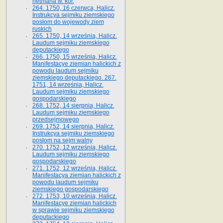
hetmana w. kor.
264. 1750, 16 czerwca, Halicz.
Instrukcya sejmiku ziemskiego
posłom do wojewody ziem
ruskich
265. 1750, 14 września, Halicz.
Laudum sejmiku ziemskiego
deputackiego
266. 1750, 15 września, Halicz.
Manifestacye ziemian halickich z
powodu laudum sejmiku
ziemskiego deputackiego. 267.
1751, 14 września, Halicz.
Laudum sejmiku ziemskiego
gospodarskiego
268. 1752, 14 sierpnia, Halicz.
Laudum sejmiku ziemskiego
przedsejmowego
269. 1752, 14 sierpnia, Halicz.
Instrukcya sejmiku ziemskiego
posłom na sejm walny
270. 1752, 12 września, Halicz.
Laudum sejmiku ziemskiego
gospodarskiego
271. 1752, 12 września, Halicz.
Manifestacya ziemian halickich z
powodu laudum sejmiku
ziemskiego gospodarskiego
272. 1753, 10 września, Halicz.
Manifestacye ziemian halickich
w sprawie sejmiku ziemskiego
deputackiego