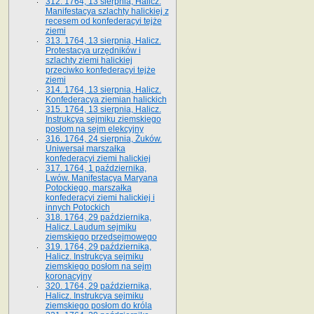
312. 1764, 13 sierpnia, Halicz.
Manifestacya szlachty halickiej z
recesem od konfederacyi tejże
ziemi
313. 1764, 13 sierpnia, Halicz.
Protestacya urzędników i
szlachty ziemi halickiej
przeciwko konfederacyi tejże
ziemi
314. 1764, 13 sierpnia, Halicz.
Konfederacya ziemian halickich
315. 1764, 13 sierpnia, Halicz.
Instrukcya sejmiku ziemskiego
posłom na sejm elekcyjny
316. 1764, 24 sierpnia, Żuków.
Uniwersał marszałka
konfederacyi ziemi halickiej
317. 1764, 1 października,
Lwów. Manifestacya Maryana
Potockiego, marszałka
konfederacyi ziemi halickiej i
innych Potockich
318. 1764, 29 października,
Halicz. Laudum sejmiku
ziemskiego przedsejmowego
319. 1764, 29 października,
Halicz. Instrukcya sejmiku
ziemskiego posłom na sejm
koronacyjny
320. 1764, 29 października,
Halicz. Instrukcya sejmiku
ziemskiego posłom do króla