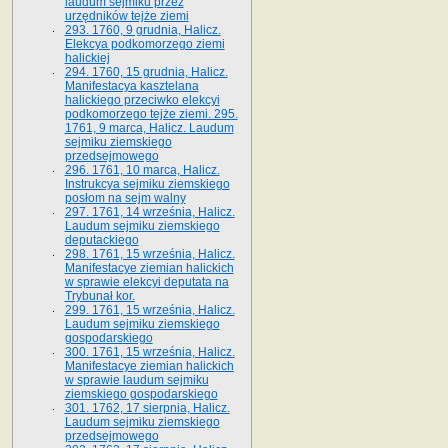
laudum sejmiku przez
urzędników tejże ziemi
293. 1760, 9 grudnia, Halicz.
Elekcya podkomorzego ziemi
halickiej
294. 1760, 15 grudnia, Halicz.
Manifestacya kasztelana
halickiego przeciwko elekcyi
podkomorzego tejże ziemi. 295.
1761, 9 marca, Halicz. Laudum
sejmiku ziemskiego
przedsejmowego
296. 1761, 10 marca, Halicz.
Instrukcya sejmiku ziemskiego
posłom na sejm walny
297. 1761, 14 września, Halicz.
Laudum sejmiku ziemskiego
deputackiego
298. 1761, 15 września, Halicz.
Manifestacye ziemian halickich
w sprawie elekcyi deputata na
Trybunał kor.
299. 1761, 15 września, Halicz.
Laudum sejmiku ziemskiego
gospodarskiego
300. 1761, 15 września, Halicz.
Manifestacye ziemian halickich
w sprawie laudum sejmiku
ziemskiego gospodarskiego
301. 1762, 17 sierpnia, Halicz.
Laudum sejmiku ziemskiego
przedsejmowego