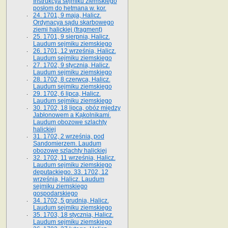
Instrukcya sejmiku ziemskiego
posłom do hetmana w. kor.
24. 1701, 9 maja, Halicz.
Ordynacya sądu skarbowego
ziemi halickiej (fragment)
25. 1701, 9 sierpnia, Halicz.
Laudum sejmiku ziemskiego
26. 1701, 12 września, Halicz.
Laudum sejmiku ziemskiego
27. 1702, 9 stycznia, Halicz.
Laudum sejmiku ziemskiego
28. 1702, 8 czerwca, Halicz.
Laudum sejmiku ziemskiego
29. 1702, 6 lipca, Halicz.
Laudum sejmiku ziemskiego
30. 1702, 18 lipca, obóz między
Jabłonowem a Kąkolnikami.
Laudum obozowe szlachty
halickiej
31. 1702, 2 września, pod
Sandomierzem. Laudum
obozowe szlachty halickiej
32. 1702, 11 września, Halicz.
Laudum sejmiku ziemskiego
deputackiego. 33. 1702, 12
września, Halicz. Laudum
sejmiku ziemskiego
gospodarskiego
34. 1702, 5 grudnia, Halicz.
Laudum sejmiku ziemskiego
35. 1703, 18 stycznia, Halicz.
Laudum sejmiku ziemskiego