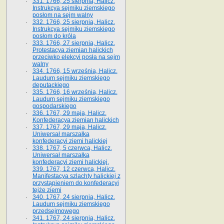
331. 1766, 25 sierpnia, Halicz.
Instrukcya sejmiku ziemskiego
posłom na sejm walny
332. 1766, 25 sierpnia, Halicz.
Instrukcya sejmiku ziemskiego
posłom do króla
333. 1766, 27 sierpnia, Halicz.
Protestacya ziemian halickich
przeciwko elekcyi posła na sejm
walny
334. 1766, 15 września, Halicz.
Laudum sejmiku ziemskiego
deputackiego
335. 1766, 16 września, Halicz.
Laudum sejmiku ziemskiego
gospodarskiego
336. 1767, 29 maja, Halicz.
Konfederacya ziemian halickich
337. 1767, 29 maja, Halicz.
Uniwersał marszałka
konfederacyi ziemi halickiej
338. 1767, 5 czerwca, Halicz.
Uniwersał marszałka
konfederacyi ziemi halickiej.
339. 1767, 12 czerwca, Halicz.
Manifestacya szlachty halickiej z
przystąpieniem do konfederacyi
tejże ziemi
340. 1767, 24 sierpnia, Halicz.
Laudum sejmiku ziemskiego
przedsejmowego
341. 1767, 24 sierpnia, Halicz.