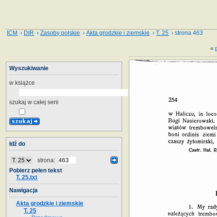
ICM
›
DIR
›
Zasoby polskie
›
Akta grodzkie i ziemskie
›
T. 25
› strona 463
«
Wyszukiwanie
w książce
szukaj w całej serii
Idź do
strona:
Pobierz pełen tekst
T. 25.txt
Nawigacja
Akta grodzkie i ziemskie
T. 25