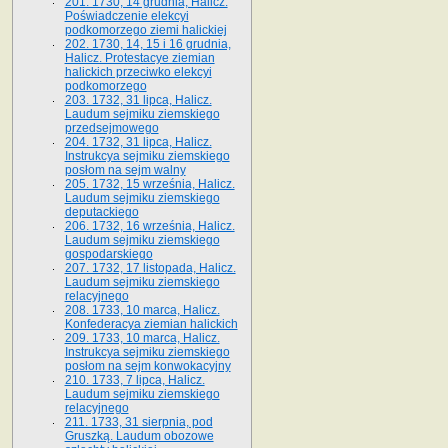
201. 1730, 14 grudnia, Halicz.
Poświadczenie elekcyi
podkomorzego ziemi halickiej
202. 1730, 14, 15 i 16 grudnia,
Halicz. Protestacye ziemian
halickich przeciwko elekcyi
podkomorzego
203. 1732, 31 lipca, Halicz.
Laudum sejmiku ziemskiego
przedsejmowego
204. 1732, 31 lipca, Halicz.
Instrukcya sejmiku ziemskiego
posłom na sejm walny
205. 1732, 15 września, Halicz.
Laudum sejmiku ziemskiego
deputackiego
206. 1732, 16 września, Halicz.
Laudum sejmiku ziemskiego
gospodarskiego
207. 1732, 17 listopada, Halicz.
Laudum sejmiku ziemskiego
relacyjnego
208. 1733, 10 marca, Halicz.
Konfederacya ziemian halickich­
209. 1733, 10 marca, Halicz.
Instrukcya sejmiku ziemskiego
posłom na sejm konwokacyjny
210. 1733, 7 lipca, Halicz.
Laudum sejmiku ziemskiego
relacyjnego
211. 1733, 31 sierpnia, pod
Gruszką. Laudum obozowe