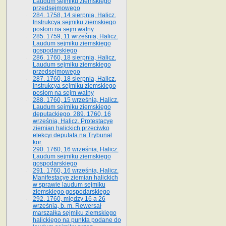
Laudum sejmiku ziemskiego
przedsejmowego
284. 1758, 14 sierpnia, Halicz.
Instrukcya sejmiku ziemskiego
posłom na sejm walny
285. 1759, 11 września, Halicz.
Laudum sejmiku ziemskiego
gospodarskiego
286. 1760, 18 sierpnia, Halicz.
Laudum sejmiku ziemskiego
przedsejmowego
287. 1760, 18 sierpnia, Halicz.
Instrukcya sejmiku ziemskiego
posłom na sejm walny
288. 1760, 15 września, Halicz.
Laudum sejmiku ziemskiego
deputackiego. 289. 1760, 16
września, Halicz. Protestacye
ziemian halickich przeciwko
elekcyi deputata na Trybunał
kor.
290. 1760, 16 września, Halicz.
Laudum sejmiku ziemskiego
gospodarskiego
291. 1760, 16 września, Halicz.
Manifestacye ziemian halickich
w sprawie laudum sejmiku
ziemskiego gospodarskiego
292. 1760, między 16 a 26
września, b. m. Rewersał
marszałka sejmiku ziemskiego
halickiego na punkta podane do