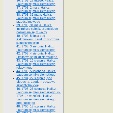
36. 1703, 27 lutego, Halicz.
Laudum sejmiku ziemskiego
37. 1703, 2 maja, Halicz.
Laudum sejmiku ziemskiego
38. 1703, 31 maja, Halicz.
Laudum sejmiku ziemskiego
przedsejmowego
39. 1703, 31 maja, Halicz.
Instrukcya sejmiku ziemskiego
posłom na sejm walny
40. 1703, 5 lipca pod
Kąkolnikami. Laudum obozowe
szlachty halickiej
41­. 1703, 3 sierpnia, Halicz.
Laudum sejmiku ziemskiego
42. 1703, 4 sierpnia, Halicz.
Limitacya sejmiku ziemskiego.
43. 1703, 16 sierpnia, Halicz.
Laudum sejmiku ziemskiego
relacyjnego
44. 1703, 5 listopada, Halicz.
Laudum sejmiku ziemskiego
45. 1704, 27 sierpnia, pod
Meduchą. Laudum obozowe
szlachty halickiej
46. 1705, 26 czerwca, Halicz.
Laudum sejmiku ziemskiego. 47.
1705, 14 września, Halicz.
Laudum sejmiku ziemskiego
deputackiego
48. 1706, 18 stycznia, Halicz.
Laudum sejmiku ziemskiego