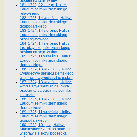
posłom na sejm walny
181. 1723, 22 lutego, Halicz.
Laudum sejmiku ziemskiego
relacyjnego
182. 1723, 14 września, Halicz.
Laudum sejmiku ziemskiego
gospodarskiego
183. 1724, 14 sierpnia, Halicz.
Laudum sejmiku ziemskiego
przedsejmowego
184. 1724, 14 sierpnia, Halicz.
Instrukcya sejmiku ziemskiego
posłom na sejm walny
185. 1724, 11 września, Halicz.
Laudum sejmiku ziemskiego
deputackiego
186. 1724, 13 września, Halicz.
Świadectwo sejmiku ziemskiego
w sprawie wywodu szlachectwa
187. 1724, 13 września, Halicz.
Protestacye ziemian halickich
przeciwko zajściom na sejmiku
ziemskim
188. 1725, 10 września, Halicz.
Laudum sejmiku ziemskiego
deputackiego
189. 1725, 11 września, Halicz.
Laudum sejmiku ziemskiego
gospodarskiego
190. 1726, 10 lipca, Halicz.
Manifestacye ziemian halickich
w sprawie elekcyi podsędka