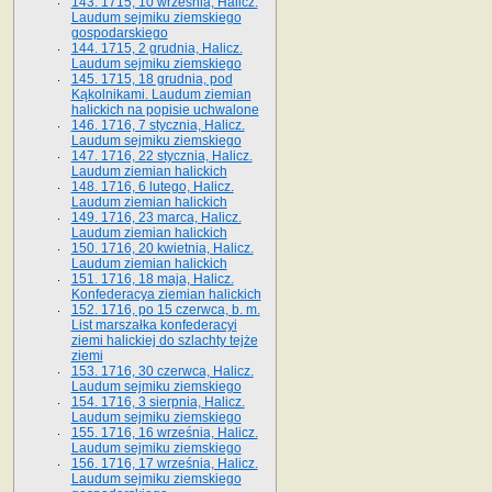
143. 1715, 10 września, Halicz.
Laudum sejmiku ziemskiego
gospodarskiego
144. 1715, 2 grudnia, Halicz.
Laudum sejmiku ziemskiego
145. 1715, 18 grudnia, pod
Kąkolnikami. Laudum ziemian
halickich na popisie uchwalone
146. 1716, 7 stycznia, Halicz.
Laudum sejmiku ziemskiego
147. 1716, 22 stycznia, Halicz.
Laudum ziemian halickich
148. 1716, 6 lutego, Halicz.
Laudum ziemian halickich
149. 1716, 23 marca, Halicz.
Laudum ziemian halickich
150. 1716, 20 kwietnia, Halicz.
Laudum ziemian halickich
151. 1716, 18 maja, Halicz.
Konfederacya ziemian halickich
152. 1716, po 15 czerwca, b. m.
List marszałka konfederacyi
ziemi halickiej do szlachty tejże
ziemi
153. 1716, 30 czerwca, Halicz.
Laudum sejmiku ziemskiego
154. 1716, 3 sierpnia, Halicz.
Laudum sejmiku ziemskiego
155. 1716, 16 września, Halicz.
Laudum sejmiku ziemskiego
156. 1716, 17 września, Halicz.
Laudum sejmiku ziemskiego