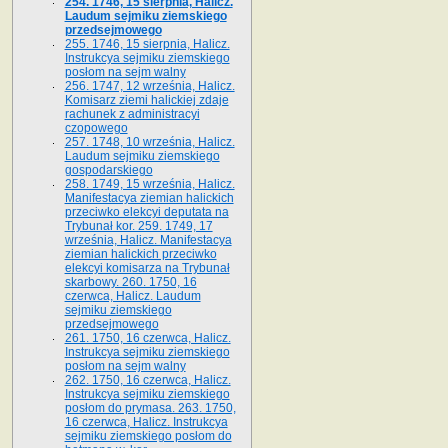
254. 1746, 15 sierpnia, Halicz.
Laudum sejmiku ziemskiego
przedsejmowego
255. 1746, 15 sierpnia, Halicz.
Instrukcya sejmiku ziemskiego
posłom na sejm walny
256. 1747, 12 września, Halicz.
Komisarz ziemi halickiej zdaje
rachunek z administracyi
czopowego
257. 1748, 10 września, Halicz.
Laudum sejmiku ziemskiego
gospodarskiego
258. 1749, 15 września, Halicz.
Manifestacya ziemian halickich
przeciwko elekcyi deputata na
Trybunał kor. 259. 1749, 17
września, Halicz. Manifestacya
ziemian halickich przeciwko
elekcyi komisarza na Trybunał
skarbowy. 260. 1750, 16
czerwca, Halicz. Laudum
sejmiku ziemskiego
przedsejmowego
261. 1750, 16 czerwca, Halicz.
Instrukcya sejmiku ziemskiego
posłom na sejm walny
262. 1750, 16 czerwca, Halicz.
Instrukcya sejmiku ziemskiego
posłom do prymasa. 263. 1750,
16 czerwca, Halicz. Instrukcya
sejmiku ziemskiego posłom do