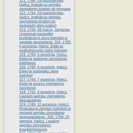
321. 1764, 29 października,
Halicz. Instrukcya sejmiku
ziemskiego posłom do prymasa
322. 1764, 29 października,
Halicz. Instrukcya sejmiku
ziemskiego posłom do
wojewody ziem ruskich
323. 1765, 26 marca, Jaryszów.
Uniwersał marszałka
konfederacyi ziemi halickiej w
sprawie okazowania. 324. 1765,
4 września, Halicz. Elekcya
podkomorzego ziemi halickiej
325. 1765, 5 września, Halicz.
Elekcya sędziego ziemskiego
halickiego
326. 1765, 6 września, Halicz.
Elekcya podsędka ziemi
halickiej
327. 1765, 7 września, Halicz.
Elekcya pisarza ziemskiego
halickiego
328. 1765, 9 września, Halicz.
Laudum sejmiku ziemskiego
deputackiego
329. 1765, 11 września, Halicz.
Protestacya ziemian halickich w
sprawie sejmiku ziemskiego
gospodarskiego. 330. 1766, 25
sierpnia, Halicz. Laudum
sejmiku ziemskiego
przedsejmowego