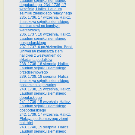
Laudum sejmiku ziemskiego
deputackiego. 234. 1736, 17
września, Halicz. Laudum
sejmiku ziemskiego relacyjnego
235. 1736, 17 września, Halicz.
Instrukcya sejmiku ziemskiego
komisarzowi na komisyę
warszawską
236. 1737, 10 września, Halicz.
Laudum sejmiku ziemskiego
gospodarskiego
237. 1737, 6 października, Borki.
Uniwersał komisarza ziemi
halickiej z wezwaniem do
składania podatków
238. 1738, 18 sierpnia, Halicz.
Laudum sejmiku ziemskiego
przedsejmowego
239. 1738, 18 sierpnia, Halicz.
Instrukcya sejmiku ziemskiego
posłom na sejm walny
240. 1738, 15 września, Halicz.
Laudum sejmiku ziemskiego
deputackiego
241. 1739, 15 września, Halicz.
Laudum sejmiku ziemskiego
gospodarskiego
242. 1739, 17 września, Halicz.
Elekcya podkomorzego ziemi
halickiej
243. 1740, 15 sierpnia, Halicz.
Laudum sejmiku ziemskiego