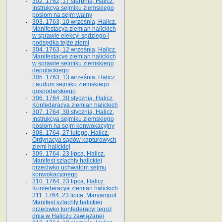
302. 1762, 17 sierpnia, Halicz.
Instrukcya sejmiku ziemskiego
posłom na sejm walny
303. 1763, 10 września, Halicz.
Manifestacya ziemian halickich
w sprawie elekcyi sędziego i
podsędka tejże ziemi
304. 1763, 12 września, Halicz.
Manifestacye ziemian halickich
w sprawie sejmiku ziemskiego
deputackiego
305. 1763, 13 września, Halicz.
Laudum sejmiku ziemskiego
gospodarskiego
306. 1764, 30 stycznia, Halicz.
Konfederacya ziemian halickich
307. 1764, 30 stycznia, Halicz.
Instrukcya sejmiku ziemskiego
posłom na sejm konwokacyjny
308. 1764, 27 lutego, Halicz.
Ordynacya sądów kapturowych
ziemi halickiej
309. 1764, 23 lipca, Halicz.
Manifest szlachty halickiej
przeciwko uchwałom sejmu
konwokacyjnego
310. 1764, 23 lipca, Halicz.
Konfederacya ziemian halickich
311. 1764, 23 lipca, Maryampol.
Manifest szlachty halickiej
przeciwko konfederacyi tegoż
dnia w Haliczu zawiązanej