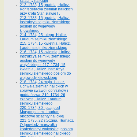
szlachty halickiej
212. 1733, 15 grudnia, Halicz.
Konfederacya ziemian halickich
przy królu Stanisławie I .
213. 1733, 15 grudnia, Halicz.
Instrukcya sejmiku ziemskiego
posłom do wojewody
kijowskiego
214. 1734, 25 lutego, Halicz.
Laudum sejmiku ziemskiego.
215. 1734, 15 kwietnia, Halicz.
Laudum sejmiku ziemskiego
216. 1734, 15 kwietnia, Halicz.
Instrukcya sejmiku ziemskiego
posłom do wojewody
wołyńskiego. 217. 1734, 15
kwietnia, Halicz. Instrukcya
sejmiku ziemskiego posłom do
wojewody kijowskiego
218. 1734, 24 maja, Halicz.
Uchwała ziemian halickich w
sprawie swawoli opryszków i
poddaństwa. 219. 1734, 26
czerwca, Halicz. Laudum
sejmiku ziemskiego
220. 1734, 30 lipca, pod
Maryampolem. Laudum
obozowe szlachty halickiej
221. 1735, 22 stycznia, Tłumacz.
Odpowiedź marszałka
konfederacyi wołyńskiej posłom
sejmiku ziemskiego halickiego