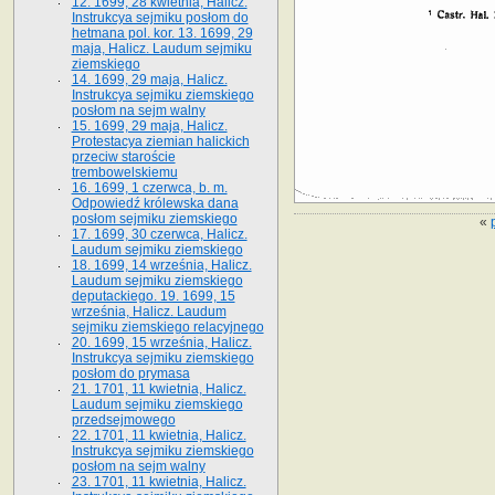
12. 1699, 28 kwietnia, Halicz.
Instrukcya sejmiku posłom do
hetmana pol. kor. 13. 1699, 29
maja, Halicz. Laudum sejmiku
ziemskiego
14. 1699, 29 maja, Halicz.
Instrukcya sejmiku ziemskiego
posłom na sejm walny
15. 1699, 29 maja, Halicz.
Protestacya ziemian halickich
przeciw staroście
trembowelskiemu
16. 1699, 1 czerwca, b. m.
Odpowiedź królewska dana
posłom sejmiku ziemskiego
«
17. 1699, 30 czerwca, Halicz.
Laudum sejmiku ziemskiego
18. 1699, 14 września, Halicz.
Laudum sejmiku ziemskiego
deputackiego. 19. 1699, 15
września, Halicz. Laudum
sejmiku ziemskiego relacyjnego
20. 1699, 15 września, Halicz.
Instrukcya sejmiku ziemskiego
posłom do prymasa
21. 1701, 11 kwietnia, Halicz.
Laudum sejmiku ziemskiego
przedsejmowego
22. 1701, 11 kwietnia, Halicz.
Instrukcya sejmiku ziemskiego
posłom na sejm walny
23. 1701, 11 kwietnia, Halicz.