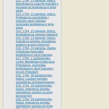
312. 1764, 13 sierpnia, Halicz.
Manifestacya szlachty halickiej z
recesem od konfederacyi tejże
ziemi
313. 1764, 13 sierpnia, Halicz.
Protestacya urzędników i
szlachty ziemi halickiej
przeciwko konfederacyi tejże
ziemi
314. 1764, 13 sierpnia, Halicz.
Konfederacya ziemian halickich
315. 1764, 13 sierpnia, Halicz.
Instrukcya sejmiku ziemskiego
posłom na sejm elekcyjny
316. 1764, 24 sierpnia, Żuków.
Uniwersał marszałka
konfederacyi ziemi halickiej
317. 1764, 1 października,
Lwów. Manifestacya Maryana
Potockiego, marszałka
konfederacyi ziemi halickiej i
innych Potockich
318. 1764, 29 października,
Halicz. Laudum sejmiku
ziemskiego przedsejmowego
319. 1764, 29 października,
Halicz. Instrukcya sejmiku
ziemskiego posłom na sejm
koronacyjny
320. 1764, 29 października,
Halicz. Instrukcya sejmiku
ziemskiego posłom do króla