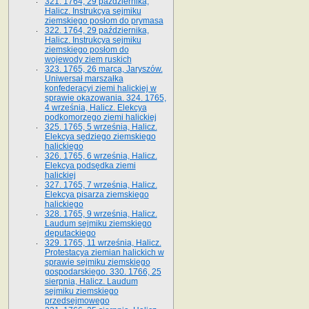
321. 1764, 29 października,
Halicz. Instrukcya sejmiku
ziemskiego posłom do prymasa
322. 1764, 29 października,
Halicz. Instrukcya sejmiku
ziemskiego posłom do
wojewody ziem ruskich
323. 1765, 26 marca, Jaryszów.
Uniwersał marszałka
konfederacyi ziemi halickiej w
sprawie okazowania. 324. 1765,
4 września, Halicz. Elekcya
podkomorzego ziemi halickiej
325. 1765, 5 września, Halicz.
Elekcya sędziego ziemskiego
halickiego
326. 1765, 6 września, Halicz.
Elekcya podsędka ziemi
halickiej
327. 1765, 7 września, Halicz.
Elekcya pisarza ziemskiego
halickiego
328. 1765, 9 września, Halicz.
Laudum sejmiku ziemskiego
deputackiego
329. 1765, 11 września, Halicz.
Protestacya ziemian halickich w
sprawie sejmiku ziemskiego
gospodarskiego. 330. 1766, 25
sierpnia, Halicz. Laudum
sejmiku ziemskiego
przedsejmowego