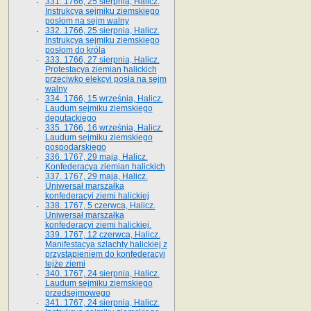
331. 1766, 25 sierpnia, Halicz.
Instrukcya sejmiku ziemskiego
posłom na sejm walny
332. 1766, 25 sierpnia, Halicz.
Instrukcya sejmiku ziemskiego
posłom do króla
333. 1766, 27 sierpnia, Halicz.
Protestacya ziemian halickich
przeciwko elekcyi posła na sejm
walny
334. 1766, 15 września, Halicz.
Laudum sejmiku ziemskiego
deputackiego
335. 1766, 16 września, Halicz.
Laudum sejmiku ziemskiego
gospodarskiego
336. 1767, 29 maja, Halicz.
Konfederacya ziemian halickich
337. 1767, 29 maja, Halicz.
Uniwersał marszałka
konfederacyi ziemi halickiej
338. 1767, 5 czerwca, Halicz.
Uniwersał marszałka
konfederacyi ziemi halickiej.
339. 1767, 12 czerwca, Halicz.
Manifestacya szlachty halickiej z
przystąpieniem do konfederacyi
tejże ziemi
340. 1767, 24 sierpnia, Halicz.
Laudum sejmiku ziemskiego
przedsejmowego
341. 1767, 24 sierpnia, Halicz.