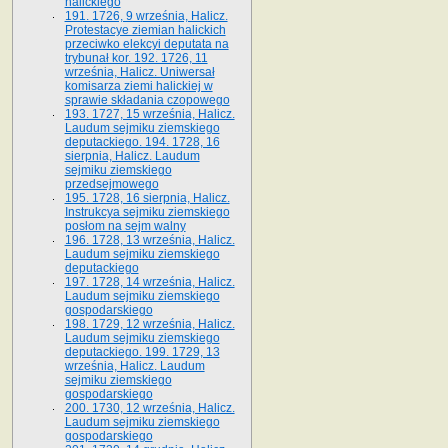
halickiego
191. 1726, 9 września, Halicz.
Protestacye ziemian halickich
przeciwko elekcyi deputata na
trybunał kor. 192. 1726, 11
września, Halicz. Uniwersał
komisarza ziemi halickiej w
sprawie składania czopowego
193. 1727, 15 września, Halicz.
Laudum sejmiku ziemskiego
deputackiego. 194. 1728, 16
sierpnia, Halicz. Laudum
sejmiku ziemskiego
przedsejmowego
195. 1728, 16 sierpnia, Halicz.
Instrukcya sejmiku ziemskiego
posłom na sejm walny
196. 1728, 13 września, Halicz.
Laudum sejmiku ziemskiego
deputackiego
197. 1728, 14 września, Halicz.
Laudum sejmiku ziemskiego
gospodarskiego
198. 1729, 12 września, Halicz.
Laudum sejmiku ziemskiego
deputackiego. 199. 1729, 13
września, Halicz. Laudum
sejmiku ziemskiego
gospodarskiego
200. 1730, 12 września, Halicz.
Laudum sejmiku ziemskiego
gospodarskiego