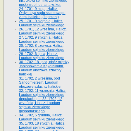
Instrukcya sejmiku ziemskiego
posłom do hetmana w. kor.
24. 1701, 9 maja, Halicz.
Ordynacya sądu skarbowego
ziemi halickiej (fragment)
25. 1701, 9 sierpnia, Halicz.
Laudum sejmiku ziemskiego
26. 1701, 12 września, Halicz.
Laudum sejmiku ziemskiego
27. 1702, 9 stycznia, Halicz.
Laudum sejmiku ziemskiego
28. 1702, 8 czerwca, Halicz.
Laudum sejmiku ziemskiego
29. 1702, 6 lipca, Halicz.
Laudum sejmiku ziemskiego
30. 1702, 18 lipca, obóz między
Jabłonowem a Kąkolnikami.
Laudum obozowe szlachty
halickiej
31. 1702, 2 września, pod
Sandomierzem. Laudum
obozowe szlachty halickiej
32. 1702, 11 września, Halicz.
Laudum sejmiku ziemskiego
deputackiego. 33. 1702, 12
września, Halicz. Laudum
sejmiku ziemskiego
gospodarskiego
34. 1702, 5 grudnia, Halicz.
Laudum sejmiku ziemskiego
35. 1703, 18 stycznia, Halicz.
Laudum sejmiku ziemskiego