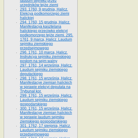
laudum sejmiku przez
urzędników tejże ziemi
293. 1760, 9 grudnia, Halicz.
Elekcya podkomorzego ziemi
halickiej
294. 1760, 15 grudnia, Halicz.
Manifestacya kasztelana
halickiego przeciwko elekcyi
podkomorzego tejże ziemi. 295.
1761, 9 marca, Halicz. Laudum
sejmiku ziemskiego
przedsejmowego
296. 1761, 10 marca, Halicz.
Instrukcya sejmiku ziemskiego
posłom na sejm walny
297. 1761, 14 września, Halicz.
Laudum sejmiku ziemskiego
deputackiego
298. 1761, 15 września, Halicz.
Manifestacye ziemian halickich
w sprawie elekcyi deputata na
Trybunał kor.
299. 1761, 15 września, Halicz.
Laudum sejmiku ziemskiego
gospodarskiego
300. 1761, 15 września, Halicz.
Manifestacye ziemian halickich
w sprawie laudum sejmiku
ziemskiego gospodarskiego
301. 1762, 17 sierpnia, Halicz.
Laudum sejmiku ziemskiego
przedsejmowego