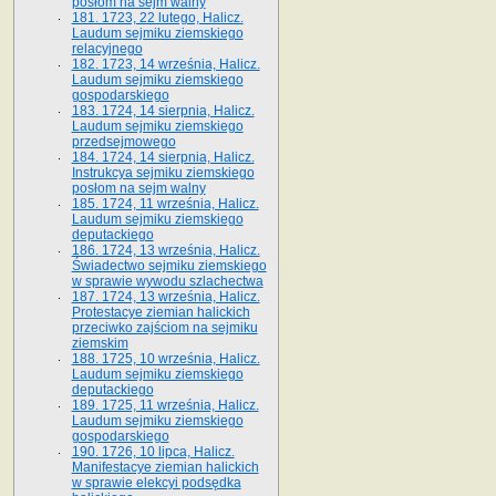
posłom na sejm walny
181. 1723, 22 lutego, Halicz.
Laudum sejmiku ziemskiego
relacyjnego
182. 1723, 14 września, Halicz.
Laudum sejmiku ziemskiego
gospodarskiego
183. 1724, 14 sierpnia, Halicz.
Laudum sejmiku ziemskiego
przedsejmowego
184. 1724, 14 sierpnia, Halicz.
Instrukcya sejmiku ziemskiego
posłom na sejm walny
185. 1724, 11 września, Halicz.
Laudum sejmiku ziemskiego
deputackiego
186. 1724, 13 września, Halicz.
Świadectwo sejmiku ziemskiego
w sprawie wywodu szlachectwa
187. 1724, 13 września, Halicz.
Protestacye ziemian halickich
przeciwko zajściom na sejmiku
ziemskim
188. 1725, 10 września, Halicz.
Laudum sejmiku ziemskiego
deputackiego
189. 1725, 11 września, Halicz.
Laudum sejmiku ziemskiego
gospodarskiego
190. 1726, 10 lipca, Halicz.
Manifestacye ziemian halickich
w sprawie elekcyi podsędka