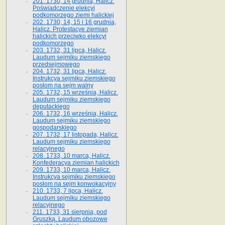
201. 1730, 14 grudnia, Halicz.
Poświadczenie elekcyi
podkomorzego ziemi halickiej
202. 1730, 14, 15 i 16 grudnia,
Halicz. Protestacye ziemian
halickich przeciwko elekcyi
podkomorzego
203. 1732, 31 lipca, Halicz.
Laudum sejmiku ziemskiego
przedsejmowego
204. 1732, 31 lipca, Halicz.
Instrukcya sejmiku ziemskiego
posłom na sejm walny
205. 1732, 15 września, Halicz.
Laudum sejmiku ziemskiego
deputackiego
206. 1732, 16 września, Halicz.
Laudum sejmiku ziemskiego
gospodarskiego
207. 1732, 17 listopada, Halicz.
Laudum sejmiku ziemskiego
relacyjnego
208. 1733, 10 marca, Halicz.
Konfederacya ziemian halickich­
209. 1733, 10 marca, Halicz.
Instrukcya sejmiku ziemskiego
posłom na sejm konwokacyjny
210. 1733, 7 lipca, Halicz.
Laudum sejmiku ziemskiego
relacyjnego
211. 1733, 31 sierpnia, pod
Gruszką. Laudum obozowe