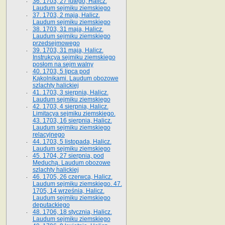
36. 1703, 27 lutego, Halicz.
Laudum sejmiku ziemskiego
37. 1703, 2 maja, Halicz.
Laudum sejmiku ziemskiego
38. 1703, 31 maja, Halicz.
Laudum sejmiku ziemskiego
przedsejmowego
39. 1703, 31 maja, Halicz.
Instrukcya sejmiku ziemskiego
posłom na sejm walny
40. 1703, 5 lipca pod
Kąkolnikami. Laudum obozowe
szlachty halickiej
41­. 1703, 3 sierpnia, Halicz.
Laudum sejmiku ziemskiego
42. 1703, 4 sierpnia, Halicz.
Limitacya sejmiku ziemskiego.
43. 1703, 16 sierpnia, Halicz.
Laudum sejmiku ziemskiego
relacyjnego
44. 1703, 5 listopada, Halicz.
Laudum sejmiku ziemskiego
45. 1704, 27 sierpnia, pod
Meduchą. Laudum obozowe
szlachty halickiej
46. 1705, 26 czerwca, Halicz.
Laudum sejmiku ziemskiego. 47.
1705, 14 września, Halicz.
Laudum sejmiku ziemskiego
deputackiego
48. 1706, 18 stycznia, Halicz.
Laudum sejmiku ziemskiego