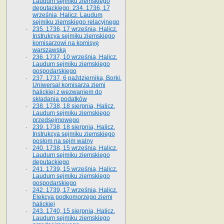
Laudum sejmiku ziemskiego
deputackiego. 234. 1736, 17
września, Halicz. Laudum
sejmiku ziemskiego relacyjnego
235. 1736, 17 września, Halicz.
Instrukcya sejmiku ziemskiego
komisarzowi na komisyę
warszawską
236. 1737, 10 września, Halicz.
Laudum sejmiku ziemskiego
gospodarskiego
237. 1737, 6 października, Borki.
Uniwersał komisarza ziemi
halickiej z wezwaniem do
składania podatków
238. 1738, 18 sierpnia, Halicz.
Laudum sejmiku ziemskiego
przedsejmowego
239. 1738, 18 sierpnia, Halicz.
Instrukcya sejmiku ziemskiego
posłom na sejm walny
240. 1738, 15 września, Halicz.
Laudum sejmiku ziemskiego
deputackiego
241. 1739, 15 września, Halicz.
Laudum sejmiku ziemskiego
gospodarskiego
242. 1739, 17 września, Halicz.
Elekcya podkomorzego ziemi
halickiej
243. 1740, 15 sierpnia, Halicz.
Laudum sejmiku ziemskiego