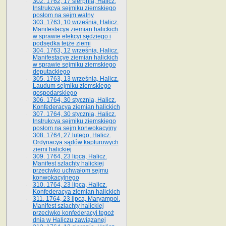
302. 1762, 17 sierpnia, Halicz.
Instrukcya sejmiku ziemskiego
posłom na sejm walny
303. 1763, 10 września, Halicz.
Manifestacya ziemian halickich
w sprawie elekcyi sędziego i
podsędka tejże ziemi
304. 1763, 12 września, Halicz.
Manifestacye ziemian halickich
w sprawie sejmiku ziemskiego
deputackiego
305. 1763, 13 września, Halicz.
Laudum sejmiku ziemskiego
gospodarskiego
306. 1764, 30 stycznia, Halicz.
Konfederacya ziemian halickich
307. 1764, 30 stycznia, Halicz.
Instrukcya sejmiku ziemskiego
posłom na sejm konwokacyjny
308. 1764, 27 lutego, Halicz.
Ordynacya sądów kapturowych
ziemi halickiej
309. 1764, 23 lipca, Halicz.
Manifest szlachty halickiej
przeciwko uchwałom sejmu
konwokacyjnego
310. 1764, 23 lipca, Halicz.
Konfederacya ziemian halickich
311. 1764, 23 lipca, Maryampol.
Manifest szlachty halickiej
przeciwko konfederacyi tegoż
dnia w Haliczu zawiązanej