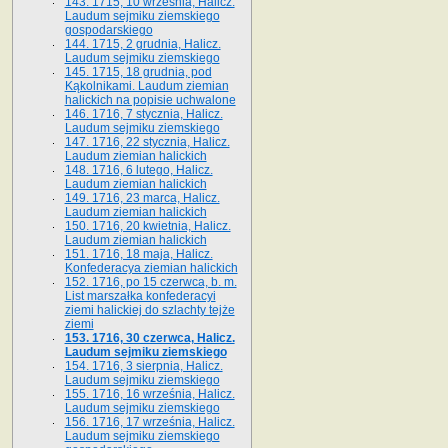
143. 1715, 10 września, Halicz.
Laudum sejmiku ziemskiego
gospodarskiego
144. 1715, 2 grudnia, Halicz.
Laudum sejmiku ziemskiego
145. 1715, 18 grudnia, pod
Kąkolnikami. Laudum ziemian
halickich na popisie uchwalone
146. 1716, 7 stycznia, Halicz.
Laudum sejmiku ziemskiego
147. 1716, 22 stycznia, Halicz.
Laudum ziemian halickich
148. 1716, 6 lutego, Halicz.
Laudum ziemian halickich
149. 1716, 23 marca, Halicz.
Laudum ziemian halickich
150. 1716, 20 kwietnia, Halicz.
Laudum ziemian halickich
151. 1716, 18 maja, Halicz.
Konfederacya ziemian halickich
152. 1716, po 15 czerwca, b. m.
List marszałka konfederacyi
ziemi halickiej do szlachty tejże
ziemi
153. 1716, 30 czerwca, Halicz.
Laudum sejmiku ziemskiego
154. 1716, 3 sierpnia, Halicz.
Laudum sejmiku ziemskiego
155. 1716, 16 września, Halicz.
Laudum sejmiku ziemskiego
156. 1716, 17 września, Halicz.
Laudum sejmiku ziemskiego