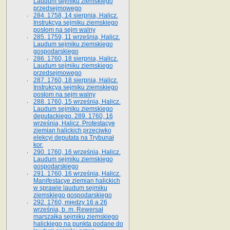
Laudum sejmiku ziemskiego
przedsejmowego
284. 1758, 14 sierpnia, Halicz.
Instrukcya sejmiku ziemskiego
posłom na sejm walny
285. 1759, 11 września, Halicz.
Laudum sejmiku ziemskiego
gospodarskiego
286. 1760, 18 sierpnia, Halicz.
Laudum sejmiku ziemskiego
przedsejmowego
287. 1760, 18 sierpnia, Halicz.
Instrukcya sejmiku ziemskiego
posłom na sejm walny
288. 1760, 15 września, Halicz.
Laudum sejmiku ziemskiego
deputackiego. 289. 1760, 16
września, Halicz. Protestacye
ziemian halickich przeciwko
elekcyi deputata na Trybunał
kor.
290. 1760, 16 września, Halicz.
Laudum sejmiku ziemskiego
gospodarskiego
291. 1760, 16 września, Halicz.
Manifestacye ziemian halickich
w sprawie laudum sejmiku
ziemskiego gospodarskiego
292. 1760, między 16 a 26
września, b. m. Rewersał
marszałka sejmiku ziemskiego
halickiego na punkta podane do