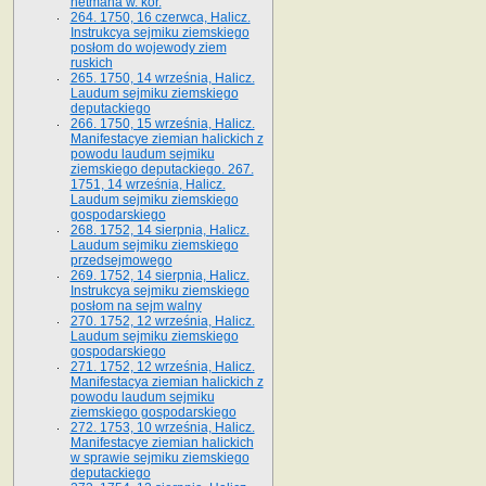
hetmana w. kor.
264. 1750, 16 czerwca, Halicz.
Instrukcya sejmiku ziemskiego
posłom do wojewody ziem
ruskich
265. 1750, 14 września, Halicz.
Laudum sejmiku ziemskiego
deputackiego
266. 1750, 15 września, Halicz.
Manifestacye ziemian halickich z
powodu laudum sejmiku
ziemskiego deputackiego. 267.
1751, 14 września, Halicz.
Laudum sejmiku ziemskiego
gospodarskiego
268. 1752, 14 sierpnia, Halicz.
Laudum sejmiku ziemskiego
przedsejmowego
269. 1752, 14 sierpnia, Halicz.
Instrukcya sejmiku ziemskiego
posłom na sejm walny
270. 1752, 12 września, Halicz.
Laudum sejmiku ziemskiego
gospodarskiego
271. 1752, 12 września, Halicz.
Manifestacya ziemian halickich z
powodu laudum sejmiku
ziemskiego gospodarskiego
272. 1753, 10 września, Halicz.
Manifestacye ziemian halickich
w sprawie sejmiku ziemskiego
deputackiego