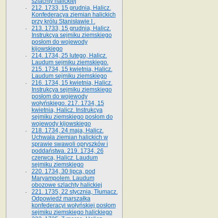
szlachty halickiej
212. 1733, 15 grudnia, Halicz.
Konfederacya ziemian halickich
przy królu Stanisławie I .
213. 1733, 15 grudnia, Halicz.
Instrukcya sejmiku ziemskiego
posłom do wojewody
kijowskiego
214. 1734, 25 lutego, Halicz.
Laudum sejmiku ziemskiego.
215. 1734, 15 kwietnia, Halicz.
Laudum sejmiku ziemskiego
216. 1734, 15 kwietnia, Halicz.
Instrukcya sejmiku ziemskiego
posłom do wojewody
wołyńskiego. 217. 1734, 15
kwietnia, Halicz. Instrukcya
sejmiku ziemskiego posłom do
wojewody kijowskiego
218. 1734, 24 maja, Halicz.
Uchwała ziemian halickich w
sprawie swawoli opryszków i
poddaństwa. 219. 1734, 26
czerwca, Halicz. Laudum
sejmiku ziemskiego
220. 1734, 30 lipca, pod
Maryampolem. Laudum
obozowe szlachty halickiej
221. 1735, 22 stycznia, Tłumacz.
Odpowiedź marszałka
konfederacyi wołyńskiej posłom
sejmiku ziemskiego halickiego