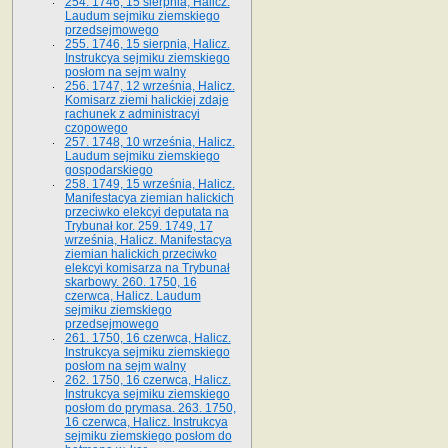
254. 1746, 15 sierpnia, Halicz.
Laudum sejmiku ziemskiego
przedsejmowego
255. 1746, 15 sierpnia, Halicz.
Instrukcya sejmiku ziemskiego
posłom na sejm walny
256. 1747, 12 września, Halicz.
Komisarz ziemi halickiej zdaje
rachunek z administracyi
czopowego
257. 1748, 10 września, Halicz.
Laudum sejmiku ziemskiego
gospodarskiego
258. 1749, 15 września, Halicz.
Manifestacya ziemian halickich
przeciwko elekcyi deputata na
Trybunał kor. 259. 1749, 17
września, Halicz. Manifestacya
ziemian halickich przeciwko
elekcyi komisarza na Trybunał
skarbowy. 260. 1750, 16
czerwca, Halicz. Laudum
sejmiku ziemskiego
przedsejmowego
261. 1750, 16 czerwca, Halicz.
Instrukcya sejmiku ziemskiego
posłom na sejm walny
262. 1750, 16 czerwca, Halicz.
Instrukcya sejmiku ziemskiego
posłom do prymasa. 263. 1750,
16 czerwca, Halicz. Instrukcya
sejmiku ziemskiego posłom do