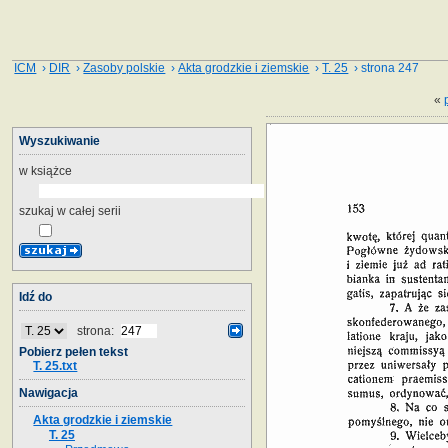
ICM
›
DIR
›
Zasoby polskie
›
Akta grodzkie i ziemskie
›
T. 25
› strona 247
«
Wyszukiwanie
w książce
szukaj w całej serii
Idź do
strona:
Pobierz pełen tekst
T. 25.txt
Nawigacja
Akta grodzkie i ziemskie
T. 25