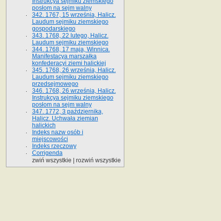
Instrukcya sejmiku ziemskiego
posłom na sejm walny
342. 1767, 15 września, Halicz.
Laudum sejmiku ziemskiego
gospodarskiego
343. 1768, 22 lutego, Halicz.
Laudum sejmiku ziemskiego
344. 1768, 17 maja, Winnica.
Manifestacya marszałka
konfederacyi ziemi halickiej
345. 1768, 26 września, Halicz.
Laudum sejmiku ziemskiego
przedsejmowego
346. 1768, 26 września, Halicz.
Instrukcya sejmiku ziemskiego
posłom na sejm walny
347. 1772, 3 października,
Halicz. Uchwała ziemian
halickich
Indeks nazw osób i
miejscowości
Indeks rzeczowy
Corrigenda
zwiń wszystkie
|
rozwiń wszystkie