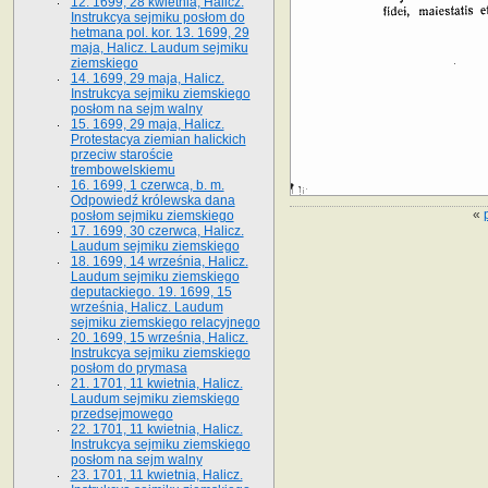
12. 1699, 28 kwietnia, Halicz.
Instrukcya sejmiku posłom do
hetmana pol. kor. 13. 1699, 29
maja, Halicz. Laudum sejmiku
ziemskiego
14. 1699, 29 maja, Halicz.
Instrukcya sejmiku ziemskiego
posłom na sejm walny
15. 1699, 29 maja, Halicz.
Protestacya ziemian halickich
przeciw staroście
trembowelskiemu
16. 1699, 1 czerwca, b. m.
Odpowiedź królewska dana
«
posłom sejmiku ziemskiego
17. 1699, 30 czerwca, Halicz.
Laudum sejmiku ziemskiego
18. 1699, 14 września, Halicz.
Laudum sejmiku ziemskiego
deputackiego. 19. 1699, 15
września, Halicz. Laudum
sejmiku ziemskiego relacyjnego
20. 1699, 15 września, Halicz.
Instrukcya sejmiku ziemskiego
posłom do prymasa
21. 1701, 11 kwietnia, Halicz.
Laudum sejmiku ziemskiego
przedsejmowego
22. 1701, 11 kwietnia, Halicz.
Instrukcya sejmiku ziemskiego
posłom na sejm walny
23. 1701, 11 kwietnia, Halicz.