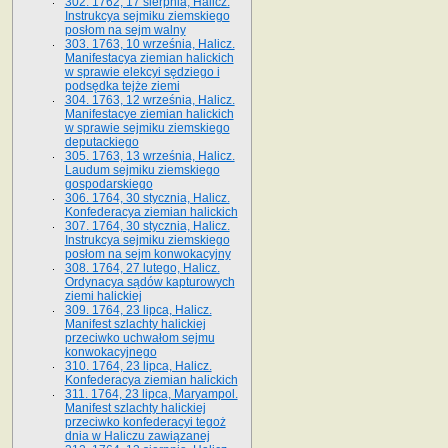
302. 1762, 17 sierpnia, Halicz.
Instrukcya sejmiku ziemskiego
posłom na sejm walny
303. 1763, 10 września, Halicz.
Manifestacya ziemian halickich
w sprawie elekcyi sędziego i
podsędka tejże ziemi
304. 1763, 12 września, Halicz.
Manifestacye ziemian halickich
w sprawie sejmiku ziemskiego
deputackiego
305. 1763, 13 września, Halicz.
Laudum sejmiku ziemskiego
gospodarskiego
306. 1764, 30 stycznia, Halicz.
Konfederacya ziemian halickich
307. 1764, 30 stycznia, Halicz.
Instrukcya sejmiku ziemskiego
posłom na sejm konwokacyjny
308. 1764, 27 lutego, Halicz.
Ordynacya sądów kapturowych
ziemi halickiej
309. 1764, 23 lipca, Halicz.
Manifest szlachty halickiej
przeciwko uchwałom sejmu
konwokacyjnego
310. 1764, 23 lipca, Halicz.
Konfederacya ziemian halickich
311. 1764, 23 lipca, Maryampol.
Manifest szlachty halickiej
przeciwko konfederacyi tegoż
dnia w Haliczu zawiązanej