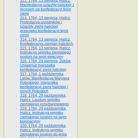
312. 1764, 13 sierpnia, Halicz.
Manifestacya szlachty halickiej z
recesem od konfederacyi tejże
ziemi
313. 1764, 13 sierpnia, Halicz.
Protestacya urzędników i
szlachty ziemi halickiej
przeciwko konfederacyi tejże
ziemi
314. 1764, 13 sierpnia, Halicz.
Konfederacya ziemian halickich
315. 1764, 13 sierpnia, Halicz.
Instrukcya sejmiku ziemskiego
posłom na sejm elekcyjny
316. 1764, 24 sierpnia, Żuków.
Uniwersał marszałka
konfederacyi ziemi halickiej
317. 1764, 1 października,
Lwów. Manifestacya Maryana
Potockiego, marszałka
konfederacyi ziemi halickiej i
innych Potockich
318. 1764, 29 października,
Halicz. Laudum sejmiku
ziemskiego przedsejmowego
319. 1764, 29 października,
Halicz. Instrukcya sejmiku
ziemskiego posłom na sejm
koronacyjny
320. 1764, 29 października,
Halicz. Instrukcya sejmiku
ziemskiego posłom do króla