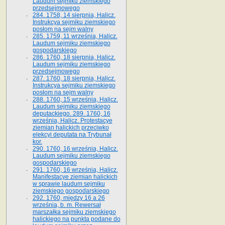
Laudum sejmiku ziemskiego
przedsejmowego
284. 1758, 14 sierpnia, Halicz.
Instrukcya sejmiku ziemskiego
posłom na sejm walny
285. 1759, 11 września, Halicz.
Laudum sejmiku ziemskiego
gospodarskiego
286. 1760, 18 sierpnia, Halicz.
Laudum sejmiku ziemskiego
przedsejmowego
287. 1760, 18 sierpnia, Halicz.
Instrukcya sejmiku ziemskiego
posłom na sejm walny
288. 1760, 15 września, Halicz.
Laudum sejmiku ziemskiego
deputackiego. 289. 1760, 16
września, Halicz. Protestacye
ziemian halickich przeciwko
elekcyi deputata na Trybunał
kor.
290. 1760, 16 września, Halicz.
Laudum sejmiku ziemskiego
gospodarskiego
291. 1760, 16 września, Halicz.
Manifestacye ziemian halickich
w sprawie laudum sejmiku
ziemskiego gospodarskiego
292. 1760, między 16 a 26
września, b. m. Rewersał
marszałka sejmiku ziemskiego
halickiego na punkta podane do