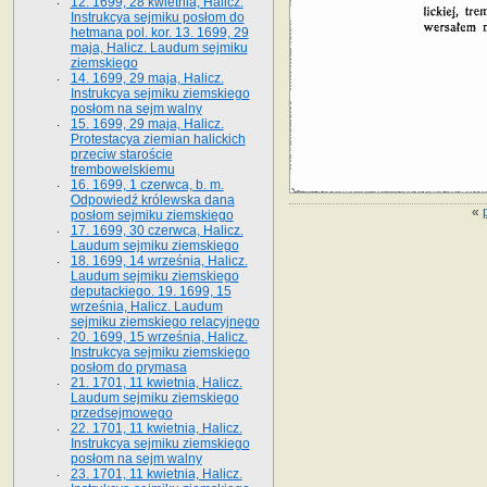
12. 1699, 28 kwietnia, Halicz.
Instrukcya sejmiku posłom do
hetmana pol. kor. 13. 1699, 29
maja, Halicz. Laudum sejmiku
ziemskiego
14. 1699, 29 maja, Halicz.
Instrukcya sejmiku ziemskiego
posłom na sejm walny
15. 1699, 29 maja, Halicz.
Protestacya ziemian halickich
przeciw staroście
trembowelskiemu
16. 1699, 1 czerwca, b. m.
Odpowiedź królewska dana
«
posłom sejmiku ziemskiego
17. 1699, 30 czerwca, Halicz.
Laudum sejmiku ziemskiego
18. 1699, 14 września, Halicz.
Laudum sejmiku ziemskiego
deputackiego. 19. 1699, 15
września, Halicz. Laudum
sejmiku ziemskiego relacyjnego
20. 1699, 15 września, Halicz.
Instrukcya sejmiku ziemskiego
posłom do prymasa
21. 1701, 11 kwietnia, Halicz.
Laudum sejmiku ziemskiego
przedsejmowego
22. 1701, 11 kwietnia, Halicz.
Instrukcya sejmiku ziemskiego
posłom na sejm walny
23. 1701, 11 kwietnia, Halicz.