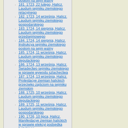
posłom na sejm walny
181. 1723, 22 lutego, Halicz.
Laudum sejmiku ziemskiego
relacyjnego
182. 1723, 14 września, Halicz.
Laudum sejmiku ziemskiego
gospodarskiego
183. 1724, 14 sierpnia, Halicz.
Laudum sejmiku ziemskiego
przedsejmowego
184. 1724, 14 sierpnia, Halicz.
Instrukcya sejmiku ziemskiego
posłom na sejm walny
185. 1724, 11 września, Halicz.
Laudum sejmiku ziemskiego
deputackiego
186. 1724, 13 września, Halicz.
Świadectwo sejmiku ziemskiego
w sprawie wywodu szlachectwa
187. 1724, 13 września, Halicz.
Protestacye ziemian halickich
przeciwko zajściom na sejmiku
ziemskim
188. 1725, 10 września, Halicz.
Laudum sejmiku ziemskiego
deputackiego
189. 1725, 11 września, Halicz.
Laudum sejmiku ziemskiego
gospodarskiego
190. 1726, 10 lipca, Halicz.
Manifestacye ziemian halickich
w sprawie elekcyi podsędka