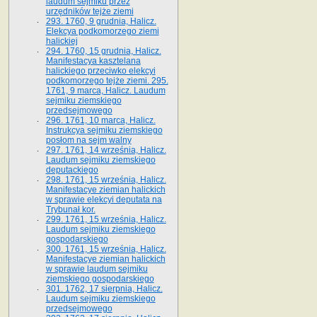
laudum sejmiku przez
urzędników tejże ziemi
293. 1760, 9 grudnia, Halicz.
Elekcya podkomorzego ziemi
halickiej
294. 1760, 15 grudnia, Halicz.
Manifestacya kasztelana
halickiego przeciwko elekcyi
podkomorzego tejże ziemi. 295.
1761, 9 marca, Halicz. Laudum
sejmiku ziemskiego
przedsejmowego
296. 1761, 10 marca, Halicz.
Instrukcya sejmiku ziemskiego
posłom na sejm walny
297. 1761, 14 września, Halicz.
Laudum sejmiku ziemskiego
deputackiego
298. 1761, 15 września, Halicz.
Manifestacye ziemian halickich
w sprawie elekcyi deputata na
Trybunał kor.
299. 1761, 15 września, Halicz.
Laudum sejmiku ziemskiego
gospodarskiego
300. 1761, 15 września, Halicz.
Manifestacye ziemian halickich
w sprawie laudum sejmiku
ziemskiego gospodarskiego
301. 1762, 17 sierpnia, Halicz.
Laudum sejmiku ziemskiego
przedsejmowego