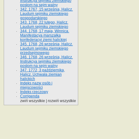
Instrukcya sejmiku ziemskiego
posłom na sejm walny
342. 1767, 15 września, Halicz.
Laudum sejmiku ziemskiego
gospodarskiego
343. 1768, 22 lutego, Halicz.
Laudum sejmiku ziemskiego
344. 1768, 17 maja, Winnica.
Manifestacya marszałka
konfederacyi ziemi halickiej
345. 1768, 26 września, Halicz.
Laudum sejmiku ziemskiego
przedsejmowego
346. 1768, 26 września, Halicz.
Instrukcya sejmiku ziemskiego
posłom na sejm walny
347. 1772, 3 października,
Halicz. Uchwała ziemian
halickich
Indeks nazw osób i
miejscowości
Indeks rzeczowy
Corrigenda
zwiń wszystkie
|
rozwiń wszystkie