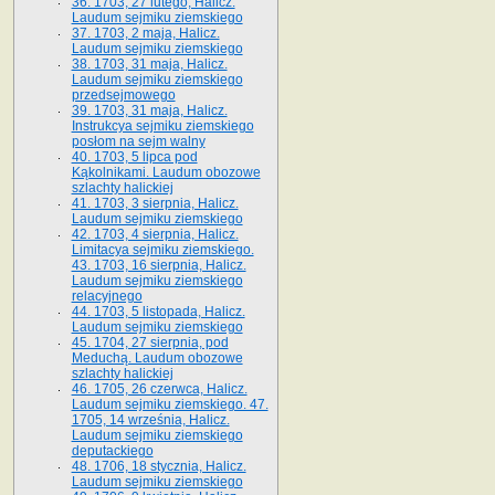
36. 1703, 27 lutego, Halicz.
Laudum sejmiku ziemskiego
37. 1703, 2 maja, Halicz.
Laudum sejmiku ziemskiego
38. 1703, 31 maja, Halicz.
Laudum sejmiku ziemskiego
przedsejmowego
39. 1703, 31 maja, Halicz.
Instrukcya sejmiku ziemskiego
posłom na sejm walny
40. 1703, 5 lipca pod
Kąkolnikami. Laudum obozowe
szlachty halickiej
41­. 1703, 3 sierpnia, Halicz.
Laudum sejmiku ziemskiego
42. 1703, 4 sierpnia, Halicz.
Limitacya sejmiku ziemskiego.
43. 1703, 16 sierpnia, Halicz.
Laudum sejmiku ziemskiego
relacyjnego
44. 1703, 5 listopada, Halicz.
Laudum sejmiku ziemskiego
45. 1704, 27 sierpnia, pod
Meduchą. Laudum obozowe
szlachty halickiej
46. 1705, 26 czerwca, Halicz.
Laudum sejmiku ziemskiego. 47.
1705, 14 września, Halicz.
Laudum sejmiku ziemskiego
deputackiego
48. 1706, 18 stycznia, Halicz.
Laudum sejmiku ziemskiego