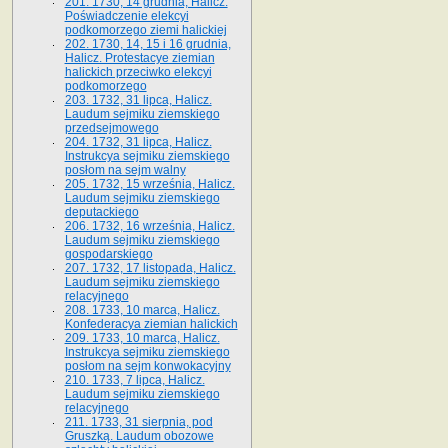
201. 1730, 14 grudnia, Halicz.
Poświadczenie elekcyi
podkomorzego ziemi halickiej
202. 1730, 14, 15 i 16 grudnia,
Halicz. Protestacye ziemian
halickich przeciwko elekcyi
podkomorzego
203. 1732, 31 lipca, Halicz.
Laudum sejmiku ziemskiego
przedsejmowego
204. 1732, 31 lipca, Halicz.
Instrukcya sejmiku ziemskiego
posłom na sejm walny
205. 1732, 15 września, Halicz.
Laudum sejmiku ziemskiego
deputackiego
206. 1732, 16 września, Halicz.
Laudum sejmiku ziemskiego
gospodarskiego
207. 1732, 17 listopada, Halicz.
Laudum sejmiku ziemskiego
relacyjnego
208. 1733, 10 marca, Halicz.
Konfederacya ziemian halickich­
209. 1733, 10 marca, Halicz.
Instrukcya sejmiku ziemskiego
posłom na sejm konwokacyjny
210. 1733, 7 lipca, Halicz.
Laudum sejmiku ziemskiego
relacyjnego
211. 1733, 31 sierpnia, pod
Gruszką. Laudum obozowe