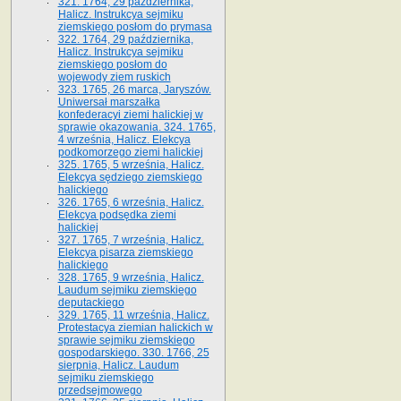
321. 1764, 29 października,
Halicz. Instrukcya sejmiku
ziemskiego posłom do prymasa
322. 1764, 29 października,
Halicz. Instrukcya sejmiku
ziemskiego posłom do
wojewody ziem ruskich
323. 1765, 26 marca, Jaryszów.
Uniwersał marszałka
konfederacyi ziemi halickiej w
sprawie okazowania. 324. 1765,
4 września, Halicz. Elekcya
podkomorzego ziemi halickiej
325. 1765, 5 września, Halicz.
Elekcya sędziego ziemskiego
halickiego
326. 1765, 6 września, Halicz.
Elekcya podsędka ziemi
halickiej
327. 1765, 7 września, Halicz.
Elekcya pisarza ziemskiego
halickiego
328. 1765, 9 września, Halicz.
Laudum sejmiku ziemskiego
deputackiego
329. 1765, 11 września, Halicz.
Protestacya ziemian halickich w
sprawie sejmiku ziemskiego
gospodarskiego. 330. 1766, 25
sierpnia, Halicz. Laudum
sejmiku ziemskiego
przedsejmowego