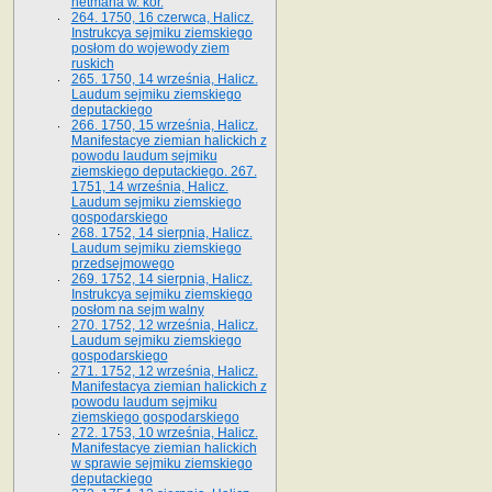
hetmana w. kor.
264. 1750, 16 czerwca, Halicz.
Instrukcya sejmiku ziemskiego
posłom do wojewody ziem
ruskich
265. 1750, 14 września, Halicz.
Laudum sejmiku ziemskiego
deputackiego
266. 1750, 15 września, Halicz.
Manifestacye ziemian halickich z
powodu laudum sejmiku
ziemskiego deputackiego. 267.
1751, 14 września, Halicz.
Laudum sejmiku ziemskiego
gospodarskiego
268. 1752, 14 sierpnia, Halicz.
Laudum sejmiku ziemskiego
przedsejmowego
269. 1752, 14 sierpnia, Halicz.
Instrukcya sejmiku ziemskiego
posłom na sejm walny
270. 1752, 12 września, Halicz.
Laudum sejmiku ziemskiego
gospodarskiego
271. 1752, 12 września, Halicz.
Manifestacya ziemian halickich z
powodu laudum sejmiku
ziemskiego gospodarskiego
272. 1753, 10 września, Halicz.
Manifestacye ziemian halickich
w sprawie sejmiku ziemskiego
deputackiego