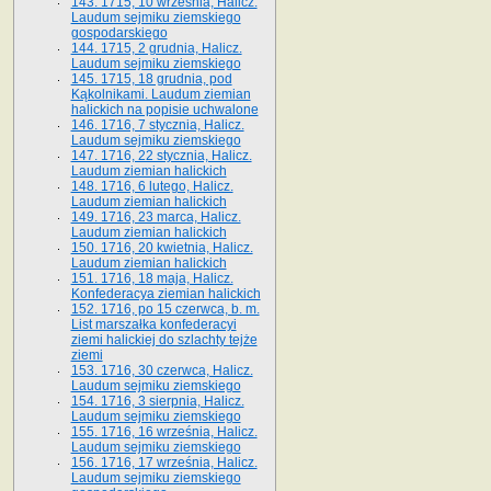
143. 1715, 10 września, Halicz.
Laudum sejmiku ziemskiego
gospodarskiego
144. 1715, 2 grudnia, Halicz.
Laudum sejmiku ziemskiego
145. 1715, 18 grudnia, pod
Kąkolnikami. Laudum ziemian
halickich na popisie uchwalone
146. 1716, 7 stycznia, Halicz.
Laudum sejmiku ziemskiego
147. 1716, 22 stycznia, Halicz.
Laudum ziemian halickich
148. 1716, 6 lutego, Halicz.
Laudum ziemian halickich
149. 1716, 23 marca, Halicz.
Laudum ziemian halickich
150. 1716, 20 kwietnia, Halicz.
Laudum ziemian halickich
151. 1716, 18 maja, Halicz.
Konfederacya ziemian halickich
152. 1716, po 15 czerwca, b. m.
List marszałka konfederacyi
ziemi halickiej do szlachty tejże
ziemi
153. 1716, 30 czerwca, Halicz.
Laudum sejmiku ziemskiego
154. 1716, 3 sierpnia, Halicz.
Laudum sejmiku ziemskiego
155. 1716, 16 września, Halicz.
Laudum sejmiku ziemskiego
156. 1716, 17 września, Halicz.
Laudum sejmiku ziemskiego