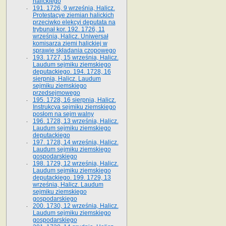
halickiego
191. 1726, 9 września, Halicz.
Protestacye ziemian halickich
przeciwko elekcyi deputata na
trybunał kor. 192. 1726, 11
września, Halicz. Uniwersał
komisarza ziemi halickiej w
sprawie składania czopowego
193. 1727, 15 września, Halicz.
Laudum sejmiku ziemskiego
deputackiego. 194. 1728, 16
sierpnia, Halicz. Laudum
sejmiku ziemskiego
przedsejmowego
195. 1728, 16 sierpnia, Halicz.
Instrukcya sejmiku ziemskiego
posłom na sejm walny
196. 1728, 13 września, Halicz.
Laudum sejmiku ziemskiego
deputackiego
197. 1728, 14 września, Halicz.
Laudum sejmiku ziemskiego
gospodarskiego
198. 1729, 12 września, Halicz.
Laudum sejmiku ziemskiego
deputackiego. 199. 1729, 13
września, Halicz. Laudum
sejmiku ziemskiego
gospodarskiego
200. 1730, 12 września, Halicz.
Laudum sejmiku ziemskiego
gospodarskiego