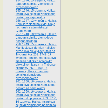
254. 1746, 15 sierpnia, Halicz.
Laudum sejmiku ziemskiego
przedsejmowego
255. 1746, 15 sierpnia, Halicz.
Instrukcya sejmiku ziemskiego
posłom na sejm walny
256. 1747, 12 września, Halicz.
Komisarz ziemi halickiej zdaje
rachunek z administracyi
czopowego
257. 1748, 10 września, Halicz.
Laudum sejmiku ziemskiego
gospodarskiego
258. 1749, 15 września, Halicz.
Manifestacya ziemian halickich
przeciwko elekcyi deputata na
Trybunał kor. 259. 1749, 17
września, Halicz. Manifestacya
ziemian halickich przeciwko
elekcyi komisarza na Trybunał
skarbowy. 260. 1750, 16
czerwca, Halicz. Laudum
sejmiku ziemskiego
przedsejmowego
261. 1750, 16 czerwca, Halicz.
Instrukcya sejmiku ziemskiego
posłom na sejm walny
262. 1750, 16 czerwca, Halicz.
Instrukcya sejmiku ziemskiego
posłom do prymasa. 263. 1750,
16 czerwca, Halicz. Instrukcya
sejmiku ziemskiego posłom do