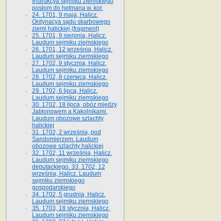
Instrukcya sejmiku ziemskiego
posłom do hetmana w. kor.
24. 1701, 9 maja, Halicz.
Ordynacya sądu skarbowego
ziemi halickiej (fragment)
25. 1701, 9 sierpnia, Halicz.
Laudum sejmiku ziemskiego
26. 1701, 12 września, Halicz.
Laudum sejmiku ziemskiego
27. 1702, 9 stycznia, Halicz.
Laudum sejmiku ziemskiego
28. 1702, 8 czerwca, Halicz.
Laudum sejmiku ziemskiego
29. 1702, 6 lipca, Halicz.
Laudum sejmiku ziemskiego
30. 1702, 18 lipca, obóz między
Jabłonowem a Kąkolnikami.
Laudum obozowe szlachty
halickiej
31. 1702, 2 września, pod
Sandomierzem. Laudum
obozowe szlachty halickiej
32. 1702, 11 września, Halicz.
Laudum sejmiku ziemskiego
deputackiego. 33. 1702, 12
września, Halicz. Laudum
sejmiku ziemskiego
gospodarskiego
34. 1702, 5 grudnia, Halicz.
Laudum sejmiku ziemskiego
35. 1703, 18 stycznia, Halicz.
Laudum sejmiku ziemskiego