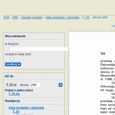
ICM
›
DIR
›
Zasoby polskie
›
Akta grodzkie i ziemskie
›
T. 25
› strona 294
«
Wyszukiwanie
w książce
szukaj w całej serii
Idź do
strona:
Pobierz pełen tekst
T. 25.txt
Nawigacja
Akta grodzkie i ziemskie
T. 25