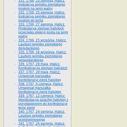
331. 1766, 25 sierpnia, Halicz.
Instrukcya sejmiku ziemskiego
posłom na sejm walny
332. 1766, 25 sierpnia, Halicz.
Instrukcya sejmiku ziemskiego
posłom do króla
333. 1766, 27 sierpnia, Halicz.
Protestacya ziemian halickich
przeciwko elekcyi posła na sejm
walny
334. 1766, 15 września, Halicz.
Laudum sejmiku ziemskiego
deputackiego
335. 1766, 16 września, Halicz.
Laudum sejmiku ziemskiego
gospodarskiego
336. 1767, 29 maja, Halicz.
Konfederacya ziemian halickich
337. 1767, 29 maja, Halicz.
Uniwersał marszałka
konfederacyi ziemi halickiej
338. 1767, 5 czerwca, Halicz.
Uniwersał marszałka
konfederacyi ziemi halickiej.
339. 1767, 12 czerwca, Halicz.
Manifestacya szlachty halickiej z
przystąpieniem do konfederacyi
tejże ziemi
340. 1767, 24 sierpnia, Halicz.
Laudum sejmiku ziemskiego
przedsejmowego
341. 1767, 24 sierpnia, Halicz.