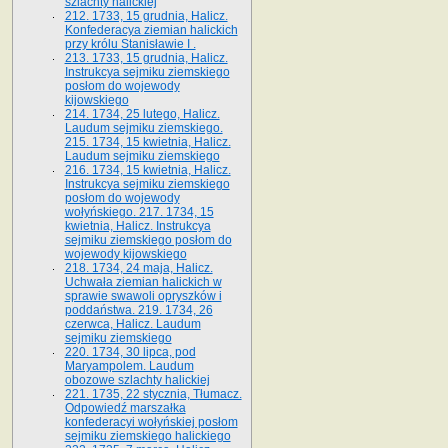
szlachty halickiej
212. 1733, 15 grudnia, Halicz.
Konfederacya ziemian halickich
przy królu Stanisławie I .
213. 1733, 15 grudnia, Halicz.
Instrukcya sejmiku ziemskiego
posłom do wojewody
kijowskiego
214. 1734, 25 lutego, Halicz.
Laudum sejmiku ziemskiego.
215. 1734, 15 kwietnia, Halicz.
Laudum sejmiku ziemskiego
216. 1734, 15 kwietnia, Halicz.
Instrukcya sejmiku ziemskiego
posłom do wojewody
wołyńskiego. 217. 1734, 15
kwietnia, Halicz. Instrukcya
sejmiku ziemskiego posłom do
wojewody kijowskiego
218. 1734, 24 maja, Halicz.
Uchwała ziemian halickich w
sprawie swawoli opryszków i
poddaństwa. 219. 1734, 26
czerwca, Halicz. Laudum
sejmiku ziemskiego
220. 1734, 30 lipca, pod
Maryampolem. Laudum
obozowe szlachty halickiej
221. 1735, 22 stycznia, Tłumacz.
Odpowiedź marszałka
konfederacyi wołyńskiej posłom
sejmiku ziemskiego halickiego