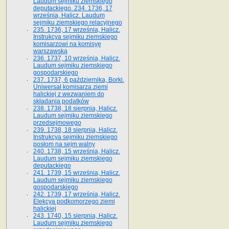
Laudum sejmiku ziemskiego
deputackiego. 234. 1736, 17
września, Halicz. Laudum
sejmiku ziemskiego relacyjnego
235. 1736, 17 września, Halicz.
Instrukcya sejmiku ziemskiego
komisarzowi na komisyę
warszawską
236. 1737, 10 września, Halicz.
Laudum sejmiku ziemskiego
gospodarskiego
237. 1737, 6 października, Borki.
Uniwersał komisarza ziemi
halickiej z wezwaniem do
składania podatków
238. 1738, 18 sierpnia, Halicz.
Laudum sejmiku ziemskiego
przedsejmowego
239. 1738, 18 sierpnia, Halicz.
Instrukcya sejmiku ziemskiego
posłom na sejm walny
240. 1738, 15 września, Halicz.
Laudum sejmiku ziemskiego
deputackiego
241. 1739, 15 września, Halicz.
Laudum sejmiku ziemskiego
gospodarskiego
242. 1739, 17 września, Halicz.
Elekcya podkomorzego ziemi
halickiej
243. 1740, 15 sierpnia, Halicz.
Laudum sejmiku ziemskiego