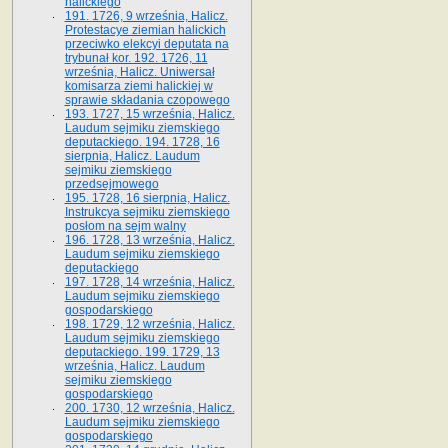
halickiego
191. 1726, 9 września, Halicz.
Protestacye ziemian halickich
przeciwko elekcyi deputata na
trybunał kor. 192. 1726, 11
września, Halicz. Uniwersał
komisarza ziemi halickiej w
sprawie składania czopowego
193. 1727, 15 września, Halicz.
Laudum sejmiku ziemskiego
deputackiego. 194. 1728, 16
sierpnia, Halicz. Laudum
sejmiku ziemskiego
przedsejmowego
195. 1728, 16 sierpnia, Halicz.
Instrukcya sejmiku ziemskiego
posłom na sejm walny
196. 1728, 13 września, Halicz.
Laudum sejmiku ziemskiego
deputackiego
197. 1728, 14 września, Halicz.
Laudum sejmiku ziemskiego
gospodarskiego
198. 1729, 12 września, Halicz.
Laudum sejmiku ziemskiego
deputackiego. 199. 1729, 13
września, Halicz. Laudum
sejmiku ziemskiego
gospodarskiego
200. 1730, 12 września, Halicz.
Laudum sejmiku ziemskiego
gospodarskiego