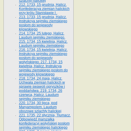
szlachty halickiej
212. 1733, 15 grudnia, Halicz.
Konfederacya ziemian halickich
przy królu Stanisławie I .
213. 1733, 15 grudnia, Halicz.
Instrukcya sejmiku ziemskiego
posłom do wojewody
kijowskiego
214. 1734, 25 lutego, Halicz.
Laudum sejmiku ziemskiego.
215. 1734, 15 kwietnia, Halicz.
Laudum sejmiku ziemskiego
216. 1734, 15 kwietnia, Halicz.
Instrukcya sejmiku ziemskiego
posłom do wojewody
wołyńskiego. 217. 1734, 15
kwietnia, Halicz. Instrukcya
sejmiku ziemskiego posłom do
wojewody kijowskiego
218. 1734, 24 maja, Halicz.
Uchwała ziemian halickich w
sprawie swawoli opryszków i
poddaństwa. 219. 1734, 26
czerwca, Halicz. Laudum
sejmiku ziemskiego
220. 1734, 30 lipca, pod
Maryampolem. Laudum
obozowe szlachty halickiej
221. 1735, 22 stycznia, Tłumacz.
Odpowiedź marszałka
konfederacyi wołyńskiej posłom
sejmiku ziemskiego halickiego