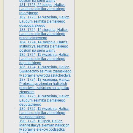
posłom na sejm walny
181. 1723, 22 lutego, Halicz.
Laudum sejmiku ziemskiego
relacyjnego
182. 1723, 14 września, Halicz.
Laudum sejmiku ziemskiego
gospodarskiego
183. 1724, 14 sierpnia, Halicz.
Laudum sejmiku ziemskiego
przedsejmowego
184. 1724, 14 sierpnia, Halicz.
Instrukcya sejmiku ziemskiego
posłom na sejm walny
185. 1724, 11 września, Halicz.
Laudum sejmiku ziemskiego
deputackiego
186. 1724, 13 września, Halicz.
Świadectwo sejmiku ziemskiego
w sprawie wywodu szlachectwa
187. 1724, 13 września, Halicz.
Protestacye ziemian halickich
przeciwko zajściom na sejmiku
ziemskim
188. 1725, 10 września, Halicz.
Laudum sejmiku ziemskiego
deputackiego
189. 1725, 11 września, Halicz.
Laudum sejmiku ziemskiego
gospodarskiego
190. 1726, 10 lipca, Halicz.
Manifestacye ziemian halickich
w sprawie elekcyi podsędka