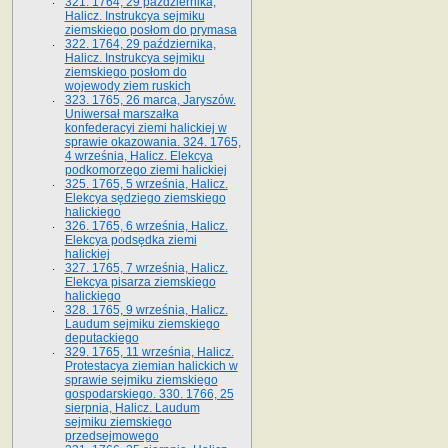
321. 1764, 29 października,
Halicz. Instrukcya sejmiku
ziemskiego posłom do prymasa
322. 1764, 29 października,
Halicz. Instrukcya sejmiku
ziemskiego posłom do
wojewody ziem ruskich
323. 1765, 26 marca, Jaryszów.
Uniwersał marszałka
konfederacyi ziemi halickiej w
sprawie okazowania. 324. 1765,
4 września, Halicz. Elekcya
podkomorzego ziemi halickiej
325. 1765, 5 września, Halicz.
Elekcya sędziego ziemskiego
halickiego
326. 1765, 6 września, Halicz.
Elekcya podsędka ziemi
halickiej
327. 1765, 7 września, Halicz.
Elekcya pisarza ziemskiego
halickiego
328. 1765, 9 września, Halicz.
Laudum sejmiku ziemskiego
deputackiego
329. 1765, 11 września, Halicz.
Protestacya ziemian halickich w
sprawie sejmiku ziemskiego
gospodarskiego. 330. 1766, 25
sierpnia, Halicz. Laudum
sejmiku ziemskiego
przedsejmowego