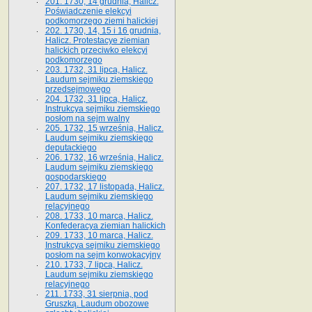
201. 1730, 14 grudnia, Halicz.
Poświadczenie elekcyi
podkomorzego ziemi halickiej
202. 1730, 14, 15 i 16 grudnia,
Halicz. Protestacye ziemian
halickich przeciwko elekcyi
podkomorzego
203. 1732, 31 lipca, Halicz.
Laudum sejmiku ziemskiego
przedsejmowego
204. 1732, 31 lipca, Halicz.
Instrukcya sejmiku ziemskiego
posłom na sejm walny
205. 1732, 15 września, Halicz.
Laudum sejmiku ziemskiego
deputackiego
206. 1732, 16 września, Halicz.
Laudum sejmiku ziemskiego
gospodarskiego
207. 1732, 17 listopada, Halicz.
Laudum sejmiku ziemskiego
relacyjnego
208. 1733, 10 marca, Halicz.
Konfederacya ziemian halickich­
209. 1733, 10 marca, Halicz.
Instrukcya sejmiku ziemskiego
posłom na sejm konwokacyjny
210. 1733, 7 lipca, Halicz.
Laudum sejmiku ziemskiego
relacyjnego
211. 1733, 31 sierpnia, pod
Gruszką. Laudum obozowe