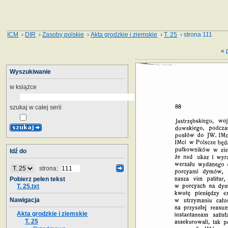
ICM
›
DIR
›
Zasoby polskie
›
Akta grodzkie i ziemskie
›
T. 25
› strona 111
«
Wyszukiwanie
w książce
szukaj w całej serii
Idź do
strona:
Pobierz pełen tekst
T. 25.txt
Nawigacja
Akta grodzkie i ziemskie
T. 25