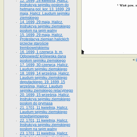
12. 1699, 28 kwietnia, Halicz.
Instrukcya sejmiku posłom do
hetmana pol. kor. 13. 1699, 29
maja, Halicz. Laudum sejmiku
ziemskiego
14. 1699, 29 maja, Halicz.
Instrukcya sejmiku ziemskiego
posłom na sejm walny
15. 1699, 29 maja, Halicz.
Protestacya ziemian halickich
przeciw staroście
trembowelskiemu
16. 1699, 1 czerwca, b. m.
Odpowiedź królewska dana
«
posłom sejmiku ziemskiego
17. 1699, 30 czerwca, Halicz.
Laudum sejmiku ziemskiego
18. 1699, 14 września, Halicz.
Laudum sejmiku ziemskiego
deputackiego. 19. 1699, 15
września, Halicz. Laudum
sejmiku ziemskiego relacyjnego
20. 1699, 15 września, Halicz.
Instrukcya sejmiku ziemskiego
posłom do prymasa
21. 1701, 11 kwietnia, Halicz.
Laudum sejmiku ziemskiego
przedsejmowego
22. 1701, 11 kwietnia, Halicz.
Instrukcya sejmiku ziemskiego
posłom na sejm walny
23. 1701, 11 kwietnia, Halicz.