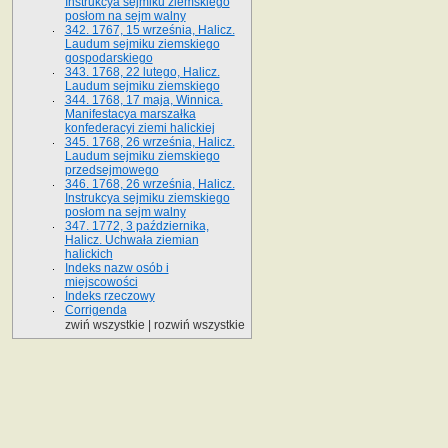
Instrukcya sejmiku ziemskiego
posłom na sejm walny
342. 1767, 15 września, Halicz.
Laudum sejmiku ziemskiego
gospodarskiego
343. 1768, 22 lutego, Halicz.
Laudum sejmiku ziemskiego
344. 1768, 17 maja, Winnica.
Manifestacya marszałka
konfederacyi ziemi halickiej
345. 1768, 26 września, Halicz.
Laudum sejmiku ziemskiego
przedsejmowego
346. 1768, 26 września, Halicz.
Instrukcya sejmiku ziemskiego
posłom na sejm walny
347. 1772, 3 października,
Halicz. Uchwała ziemian
halickich
Indeks nazw osób i
miejscowości
Indeks rzeczowy
Corrigenda
zwiń wszystkie
|
rozwiń wszystkie