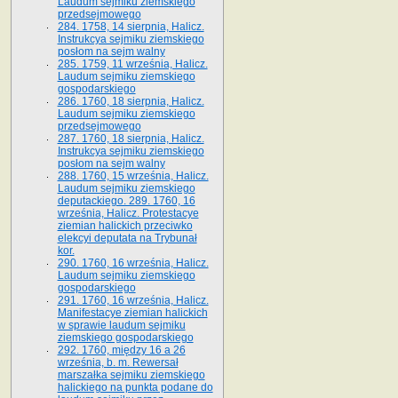
Laudum sejmiku ziemskiego
przedsejmowego
284. 1758, 14 sierpnia, Halicz.
Instrukcya sejmiku ziemskiego
posłom na sejm walny
285. 1759, 11 września, Halicz.
Laudum sejmiku ziemskiego
gospodarskiego
286. 1760, 18 sierpnia, Halicz.
Laudum sejmiku ziemskiego
przedsejmowego
287. 1760, 18 sierpnia, Halicz.
Instrukcya sejmiku ziemskiego
posłom na sejm walny
288. 1760, 15 września, Halicz.
Laudum sejmiku ziemskiego
deputackiego. 289. 1760, 16
września, Halicz. Protestacye
ziemian halickich przeciwko
elekcyi deputata na Trybunał
kor.
290. 1760, 16 września, Halicz.
Laudum sejmiku ziemskiego
gospodarskiego
291. 1760, 16 września, Halicz.
Manifestacye ziemian halickich
w sprawie laudum sejmiku
ziemskiego gospodarskiego
292. 1760, między 16 a 26
września, b. m. Rewersał
marszałka sejmiku ziemskiego
halickiego na punkta podane do