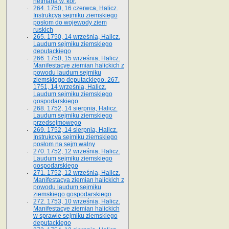
hetmana w. kor.
264. 1750, 16 czerwca, Halicz.
Instrukcya sejmiku ziemskiego
posłom do wojewody ziem
ruskich
265. 1750, 14 września, Halicz.
Laudum sejmiku ziemskiego
deputackiego
266. 1750, 15 września, Halicz.
Manifestacye ziemian halickich z
powodu laudum sejmiku
ziemskiego deputackiego. 267.
1751, 14 września, Halicz.
Laudum sejmiku ziemskiego
gospodarskiego
268. 1752, 14 sierpnia, Halicz.
Laudum sejmiku ziemskiego
przedsejmowego
269. 1752, 14 sierpnia, Halicz.
Instrukcya sejmiku ziemskiego
posłom na sejm walny
270. 1752, 12 września, Halicz.
Laudum sejmiku ziemskiego
gospodarskiego
271. 1752, 12 września, Halicz.
Manifestacya ziemian halickich z
powodu laudum sejmiku
ziemskiego gospodarskiego
272. 1753, 10 września, Halicz.
Manifestacye ziemian halickich
w sprawie sejmiku ziemskiego
deputackiego