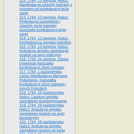
312. 1764, 13 sierpnia, Halicz.
Manifestacya szlachty halickiej z
recesem od konfederacyi tejże
ziemi
313. 1764, 13 sierpnia, Halicz.
Protestacya urzędników i
szlachty ziemi halickiej
przeciwko konfederacyi tejże
ziemi
314. 1764, 13 sierpnia, Halicz.
Konfederacya ziemian halickich
315. 1764, 13 sierpnia, Halicz.
Instrukcya sejmiku ziemskiego
posłom na sejm elekcyjny
316. 1764, 24 sierpnia, Żuków.
Uniwersał marszałka
konfederacyi ziemi halickiej
317. 1764, 1 października,
Lwów. Manifestacya Maryana
Potockiego, marszałka
konfederacyi ziemi halickiej i
innych Potockich
318. 1764, 29 października,
Halicz. Laudum sejmiku
ziemskiego przedsejmowego
319. 1764, 29 października,
Halicz. Instrukcya sejmiku
ziemskiego posłom na sejm
koronacyjny
320. 1764, 29 października,
Halicz. Instrukcya sejmiku
ziemskiego posłom do króla