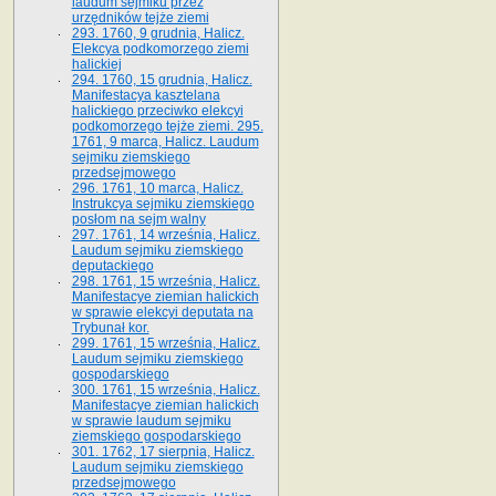
laudum sejmiku przez
urzędników tejże ziemi
293. 1760, 9 grudnia, Halicz.
Elekcya podkomorzego ziemi
halickiej
294. 1760, 15 grudnia, Halicz.
Manifestacya kasztelana
halickiego przeciwko elekcyi
podkomorzego tejże ziemi. 295.
1761, 9 marca, Halicz. Laudum
sejmiku ziemskiego
przedsejmowego
296. 1761, 10 marca, Halicz.
Instrukcya sejmiku ziemskiego
posłom na sejm walny
297. 1761, 14 września, Halicz.
Laudum sejmiku ziemskiego
deputackiego
298. 1761, 15 września, Halicz.
Manifestacye ziemian halickich
w sprawie elekcyi deputata na
Trybunał kor.
299. 1761, 15 września, Halicz.
Laudum sejmiku ziemskiego
gospodarskiego
300. 1761, 15 września, Halicz.
Manifestacye ziemian halickich
w sprawie laudum sejmiku
ziemskiego gospodarskiego
301. 1762, 17 sierpnia, Halicz.
Laudum sejmiku ziemskiego
przedsejmowego