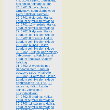
Instrukcya sejmiku ziemskiego
posłom do hetmana w. kor.
24. 1701, 9 maja, Halicz.
Ordynacya sądu skarbowego
ziemi halickiej (fragment)
25. 1701, 9 sierpnia, Halicz.
Laudum sejmiku ziemskiego
26. 1701, 12 września, Halicz.
Laudum sejmiku ziemskiego
27. 1702, 9 stycznia, Halicz.
Laudum sejmiku ziemskiego
28. 1702, 8 czerwca, Halicz.
Laudum sejmiku ziemskiego
29. 1702, 6 lipca, Halicz.
Laudum sejmiku ziemskiego
30. 1702, 18 lipca, obóz między
Jabłonowem a Kąkolnikami.
Laudum obozowe szlachty
halickiej
31. 1702, 2 września, pod
Sandomierzem. Laudum
obozowe szlachty halickiej
32. 1702, 11 września, Halicz.
Laudum sejmiku ziemskiego
deputackiego. 33. 1702, 12
września, Halicz. Laudum
sejmiku ziemskiego
gospodarskiego
34. 1702, 5 grudnia, Halicz.
Laudum sejmiku ziemskiego
35. 1703, 18 stycznia, Halicz.
Laudum sejmiku ziemskiego