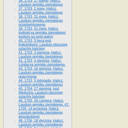
36. 1703, 27 lutego, Halicz.
Laudum sejmiku ziemskiego
37. 1703, 2 maja, Halicz.
Laudum sejmiku ziemskiego
38. 1703, 31 maja, Halicz.
Laudum sejmiku ziemskiego
przedsejmowego
39. 1703, 31 maja, Halicz.
Instrukcya sejmiku ziemskiego
posłom na sejm walny
40. 1703, 5 lipca pod
Kąkolnikami. Laudum obozowe
szlachty halickiej
41­. 1703, 3 sierpnia, Halicz.
Laudum sejmiku ziemskiego
42. 1703, 4 sierpnia, Halicz.
Limitacya sejmiku ziemskiego.
43. 1703, 16 sierpnia, Halicz.
Laudum sejmiku ziemskiego
relacyjnego
44. 1703, 5 listopada, Halicz.
Laudum sejmiku ziemskiego
45. 1704, 27 sierpnia, pod
Meduchą. Laudum obozowe
szlachty halickiej
46. 1705, 26 czerwca, Halicz.
Laudum sejmiku ziemskiego. 47.
1705, 14 września, Halicz.
Laudum sejmiku ziemskiego
deputackiego
48. 1706, 18 stycznia, Halicz.
Laudum sejmiku ziemskiego