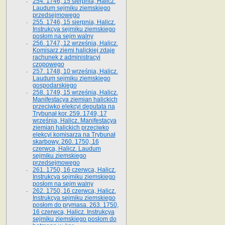
254. 1746, 15 sierpnia, Halicz.
Laudum sejmiku ziemskiego
przedsejmowego
255. 1746, 15 sierpnia, Halicz.
Instrukcya sejmiku ziemskiego
posłom na sejm walny
256. 1747, 12 września, Halicz.
Komisarz ziemi halickiej zdaje
rachunek z administracyi
czopowego
257. 1748, 10 września, Halicz.
Laudum sejmiku ziemskiego
gospodarskiego
258. 1749, 15 września, Halicz.
Manifestacya ziemian halickich
przeciwko elekcyi deputata na
Trybunał kor. 259. 1749, 17
września, Halicz. Manifestacya
ziemian halickich przeciwko
elekcyi komisarza na Trybunał
skarbowy. 260. 1750, 16
czerwca, Halicz. Laudum
sejmiku ziemskiego
przedsejmowego
261. 1750, 16 czerwca, Halicz.
Instrukcya sejmiku ziemskiego
posłom na sejm walny
262. 1750, 16 czerwca, Halicz.
Instrukcya sejmiku ziemskiego
posłom do prymasa. 263. 1750,
16 czerwca, Halicz. Instrukcya
sejmiku ziemskiego posłom do