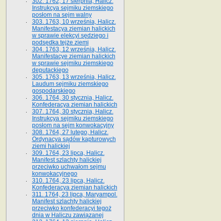
302. 1762, 17 sierpnia, Halicz.
Instrukcya sejmiku ziemskiego
posłom na sejm walny
303. 1763, 10 września, Halicz.
Manifestacya ziemian halickich
w sprawie elekcyi sędziego i
podsędka tejże ziemi
304. 1763, 12 września, Halicz.
Manifestacye ziemian halickich
w sprawie sejmiku ziemskiego
deputackiego
305. 1763, 13 września, Halicz.
Laudum sejmiku ziemskiego
gospodarskiego
306. 1764, 30 stycznia, Halicz.
Konfederacya ziemian halickich
307. 1764, 30 stycznia, Halicz.
Instrukcya sejmiku ziemskiego
posłom na sejm konwokacyjny
308. 1764, 27 lutego, Halicz.
Ordynacya sądów kapturowych
ziemi halickiej
309. 1764, 23 lipca, Halicz.
Manifest szlachty halickiej
przeciwko uchwałom sejmu
konwokacyjnego
310. 1764, 23 lipca, Halicz.
Konfederacya ziemian halickich
311. 1764, 23 lipca, Maryampol.
Manifest szlachty halickiej
przeciwko konfederacyi tegoż
dnia w Haliczu zawiązanej