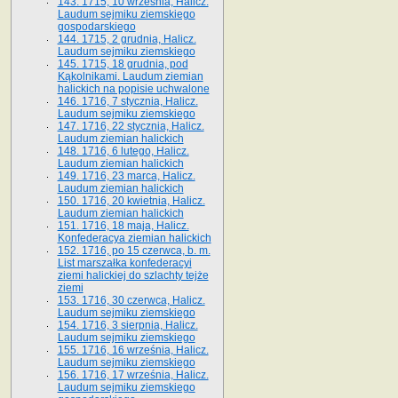
143. 1715, 10 września, Halicz.
Laudum sejmiku ziemskiego
gospodarskiego
144. 1715, 2 grudnia, Halicz.
Laudum sejmiku ziemskiego
145. 1715, 18 grudnia, pod
Kąkolnikami. Laudum ziemian
halickich na popisie uchwalone
146. 1716, 7 stycznia, Halicz.
Laudum sejmiku ziemskiego
147. 1716, 22 stycznia, Halicz.
Laudum ziemian halickich
148. 1716, 6 lutego, Halicz.
Laudum ziemian halickich
149. 1716, 23 marca, Halicz.
Laudum ziemian halickich
150. 1716, 20 kwietnia, Halicz.
Laudum ziemian halickich
151. 1716, 18 maja, Halicz.
Konfederacya ziemian halickich
152. 1716, po 15 czerwca, b. m.
List marszałka konfederacyi
ziemi halickiej do szlachty tejże
ziemi
153. 1716, 30 czerwca, Halicz.
Laudum sejmiku ziemskiego
154. 1716, 3 sierpnia, Halicz.
Laudum sejmiku ziemskiego
155. 1716, 16 września, Halicz.
Laudum sejmiku ziemskiego
156. 1716, 17 września, Halicz.
Laudum sejmiku ziemskiego