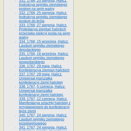
331. 1766, 25 sierpnia, Halicz.
Instrukcya sejmiku ziemskiego
posłom na sejm walny
332. 1766, 25 sierpnia, Halicz.
Instrukcya sejmiku ziemskiego
posłom do króla
333. 1766, 27 sierpnia, Halicz.
Protestacya ziemian halickich
przeciwko elekcyi posła na sejm
walny
334. 1766, 15 września, Halicz.
Laudum sejmiku ziemskiego
deputackiego
335. 1766, 16 września, Halicz.
Laudum sejmiku ziemskiego
gospodarskiego
336. 1767, 29 maja, Halicz.
Konfederacya ziemian halickich
337. 1767, 29 maja, Halicz.
Uniwersał marszałka
konfederacyi ziemi halickiej
338. 1767, 5 czerwca, Halicz.
Uniwersał marszałka
konfederacyi ziemi halickiej.
339. 1767, 12 czerwca, Halicz.
Manifestacya szlachty halickiej z
przystąpieniem do konfederacyi
tejże ziemi
340. 1767, 24 sierpnia, Halicz.
Laudum sejmiku ziemskiego
przedsejmowego
341. 1767, 24 sierpnia, Halicz.