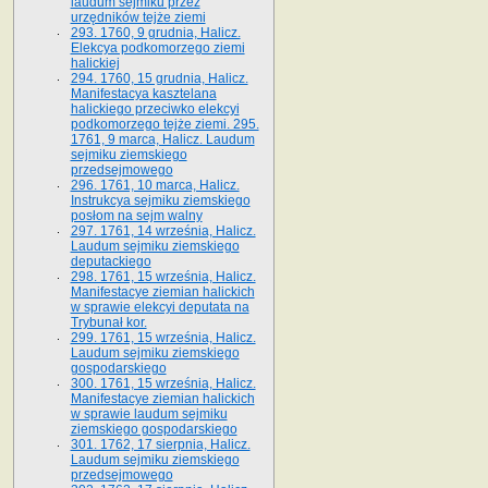
laudum sejmiku przez
urzędników tejże ziemi
293. 1760, 9 grudnia, Halicz.
Elekcya podkomorzego ziemi
halickiej
294. 1760, 15 grudnia, Halicz.
Manifestacya kasztelana
halickiego przeciwko elekcyi
podkomorzego tejże ziemi. 295.
1761, 9 marca, Halicz. Laudum
sejmiku ziemskiego
przedsejmowego
296. 1761, 10 marca, Halicz.
Instrukcya sejmiku ziemskiego
posłom na sejm walny
297. 1761, 14 września, Halicz.
Laudum sejmiku ziemskiego
deputackiego
298. 1761, 15 września, Halicz.
Manifestacye ziemian halickich
w sprawie elekcyi deputata na
Trybunał kor.
299. 1761, 15 września, Halicz.
Laudum sejmiku ziemskiego
gospodarskiego
300. 1761, 15 września, Halicz.
Manifestacye ziemian halickich
w sprawie laudum sejmiku
ziemskiego gospodarskiego
301. 1762, 17 sierpnia, Halicz.
Laudum sejmiku ziemskiego
przedsejmowego