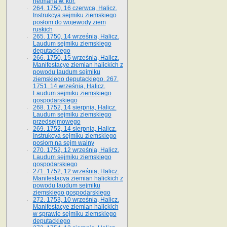
hetmana w. kor.
264. 1750, 16 czerwca, Halicz.
Instrukcya sejmiku ziemskiego
posłom do wojewody ziem
ruskich
265. 1750, 14 września, Halicz.
Laudum sejmiku ziemskiego
deputackiego
266. 1750, 15 września, Halicz.
Manifestacye ziemian halickich z
powodu laudum sejmiku
ziemskiego deputackiego. 267.
1751, 14 września, Halicz.
Laudum sejmiku ziemskiego
gospodarskiego
268. 1752, 14 sierpnia, Halicz.
Laudum sejmiku ziemskiego
przedsejmowego
269. 1752, 14 sierpnia, Halicz.
Instrukcya sejmiku ziemskiego
posłom na sejm walny
270. 1752, 12 września, Halicz.
Laudum sejmiku ziemskiego
gospodarskiego
271. 1752, 12 września, Halicz.
Manifestacya ziemian halickich z
powodu laudum sejmiku
ziemskiego gospodarskiego
272. 1753, 10 września, Halicz.
Manifestacye ziemian halickich
w sprawie sejmiku ziemskiego
deputackiego