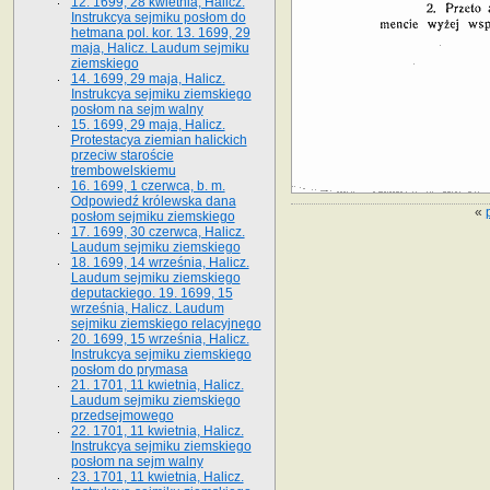
12. 1699, 28 kwietnia, Halicz.
Instrukcya sejmiku posłom do
hetmana pol. kor. 13. 1699, 29
maja, Halicz. Laudum sejmiku
ziemskiego
14. 1699, 29 maja, Halicz.
Instrukcya sejmiku ziemskiego
posłom na sejm walny
15. 1699, 29 maja, Halicz.
Protestacya ziemian halickich
przeciw staroście
trembowelskiemu
16. 1699, 1 czerwca, b. m.
Odpowiedź królewska dana
«
posłom sejmiku ziemskiego
17. 1699, 30 czerwca, Halicz.
Laudum sejmiku ziemskiego
18. 1699, 14 września, Halicz.
Laudum sejmiku ziemskiego
deputackiego. 19. 1699, 15
września, Halicz. Laudum
sejmiku ziemskiego relacyjnego
20. 1699, 15 września, Halicz.
Instrukcya sejmiku ziemskiego
posłom do prymasa
21. 1701, 11 kwietnia, Halicz.
Laudum sejmiku ziemskiego
przedsejmowego
22. 1701, 11 kwietnia, Halicz.
Instrukcya sejmiku ziemskiego
posłom na sejm walny
23. 1701, 11 kwietnia, Halicz.