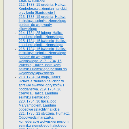
szlachty halickiej
212. 1733, 15 grudnia, Halicz.
Konfederacya ziemian halickich
przy królu Stanisławie I .
213. 1733, 15 grudnia, Halicz.
Instrukcya sejmiku ziemskiego
posłom do wojewody
kijowskiego
214. 1734, 25 lutego, Halicz.
Laudum sejmiku ziemskiego.
215. 1734, 15 kwietnia, Halicz.
Laudum sejmiku ziemskiego
216. 1734, 15 kwietnia, Halicz.
Instrukcya sejmiku ziemskiego
posłom do wojewody
wołyńskiego. 217. 1734, 15
kwietnia, Halicz. Instrukcya
sejmiku ziemskiego posłom do
wojewody kijowskiego
218. 1734, 24 maja, Halicz.
Uchwała ziemian halickich w
sprawie swawoli opryszków i
poddaństwa. 219. 1734, 26
czerwca, Halicz. Laudum
sejmiku ziemskiego
220. 1734, 30 lipca, pod
Maryampolem. Laudum
obozowe szlachty halickiej
221. 1735, 22 stycznia, Tłumacz.
Odpowiedź marszałka
konfederacyi wołyńskiej posłom
sejmiku ziemskiego halickiego