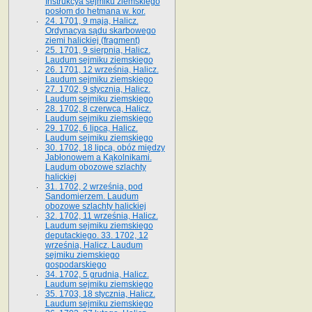
Instrukcya sejmiku ziemskiego
posłom do hetmana w. kor.
24. 1701, 9 maja, Halicz.
Ordynacya sądu skarbowego
ziemi halickiej (fragment)
25. 1701, 9 sierpnia, Halicz.
Laudum sejmiku ziemskiego
26. 1701, 12 września, Halicz.
Laudum sejmiku ziemskiego
27. 1702, 9 stycznia, Halicz.
Laudum sejmiku ziemskiego
28. 1702, 8 czerwca, Halicz.
Laudum sejmiku ziemskiego
29. 1702, 6 lipca, Halicz.
Laudum sejmiku ziemskiego
30. 1702, 18 lipca, obóz między
Jabłonowem a Kąkolnikami.
Laudum obozowe szlachty
halickiej
31. 1702, 2 września, pod
Sandomierzem. Laudum
obozowe szlachty halickiej
32. 1702, 11 września, Halicz.
Laudum sejmiku ziemskiego
deputackiego. 33. 1702, 12
września, Halicz. Laudum
sejmiku ziemskiego
gospodarskiego
34. 1702, 5 grudnia, Halicz.
Laudum sejmiku ziemskiego
35. 1703, 18 stycznia, Halicz.
Laudum sejmiku ziemskiego