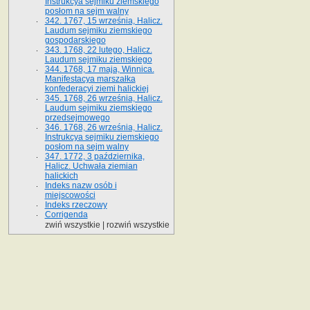
Instrukcya sejmiku ziemskiego
posłom na sejm walny
342. 1767, 15 września, Halicz.
Laudum sejmiku ziemskiego
gospodarskiego
343. 1768, 22 lutego, Halicz.
Laudum sejmiku ziemskiego
344. 1768, 17 maja, Winnica.
Manifestacya marszałka
konfederacyi ziemi halickiej
345. 1768, 26 września, Halicz.
Laudum sejmiku ziemskiego
przedsejmowego
346. 1768, 26 września, Halicz.
Instrukcya sejmiku ziemskiego
posłom na sejm walny
347. 1772, 3 października,
Halicz. Uchwała ziemian
halickich
Indeks nazw osób i
miejscowości
Indeks rzeczowy
Corrigenda
zwiń wszystkie
|
rozwiń wszystkie