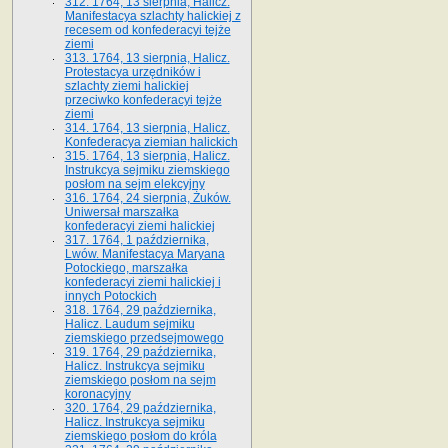
312. 1764, 13 sierpnia, Halicz.
Manifestacya szlachty halickiej z
recesem od konfederacyi tejże
ziemi
313. 1764, 13 sierpnia, Halicz.
Protestacya urzędników i
szlachty ziemi halickiej
przeciwko konfederacyi tejże
ziemi
314. 1764, 13 sierpnia, Halicz.
Konfederacya ziemian halickich
315. 1764, 13 sierpnia, Halicz.
Instrukcya sejmiku ziemskiego
posłom na sejm elekcyjny
316. 1764, 24 sierpnia, Żuków.
Uniwersał marszałka
konfederacyi ziemi halickiej
317. 1764, 1 października,
Lwów. Manifestacya Maryana
Potockiego, marszałka
konfederacyi ziemi halickiej i
innych Potockich
318. 1764, 29 października,
Halicz. Laudum sejmiku
ziemskiego przedsejmowego
319. 1764, 29 października,
Halicz. Instrukcya sejmiku
ziemskiego posłom na sejm
koronacyjny
320. 1764, 29 października,
Halicz. Instrukcya sejmiku
ziemskiego posłom do króla