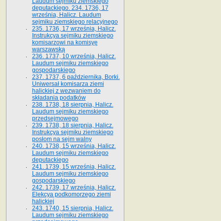
Laudum sejmiku ziemskiego
deputackiego. 234. 1736, 17
września, Halicz. Laudum
sejmiku ziemskiego relacyjnego
235. 1736, 17 września, Halicz.
Instrukcya sejmiku ziemskiego
komisarzowi na komisyę
warszawską
236. 1737, 10 września, Halicz.
Laudum sejmiku ziemskiego
gospodarskiego
237. 1737, 6 października, Borki.
Uniwersał komisarza ziemi
halickiej z wezwaniem do
składania podatków
238. 1738, 18 sierpnia, Halicz.
Laudum sejmiku ziemskiego
przedsejmowego
239. 1738, 18 sierpnia, Halicz.
Instrukcya sejmiku ziemskiego
posłom na sejm walny
240. 1738, 15 września, Halicz.
Laudum sejmiku ziemskiego
deputackiego
241. 1739, 15 września, Halicz.
Laudum sejmiku ziemskiego
gospodarskiego
242. 1739, 17 września, Halicz.
Elekcya podkomorzego ziemi
halickiej
243. 1740, 15 sierpnia, Halicz.
Laudum sejmiku ziemskiego