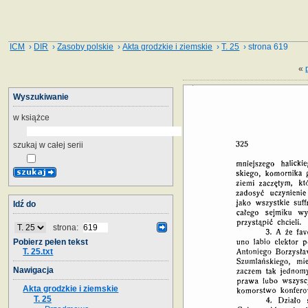
ICM
›
DIR
›
Zasoby polskie
›
Akta grodzkie i ziemskie
›
T. 25
› strona 619
«
Wyszukiwanie
w książce
szukaj w całej serii
Idź do
strona:
Pobierz pełen tekst
T. 25.txt
Nawigacja
Akta grodzkie i ziemskie
T. 25