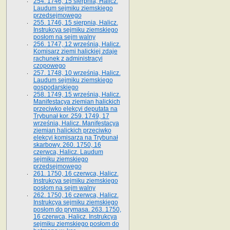
254. 1746, 15 sierpnia, Halicz.
Laudum sejmiku ziemskiego
przedsejmowego
255. 1746, 15 sierpnia, Halicz.
Instrukcya sejmiku ziemskiego
posłom na sejm walny
256. 1747, 12 września, Halicz.
Komisarz ziemi halickiej zdaje
rachunek z administracyi
czopowego
257. 1748, 10 września, Halicz.
Laudum sejmiku ziemskiego
gospodarskiego
258. 1749, 15 września, Halicz.
Manifestacya ziemian halickich
przeciwko elekcyi deputata na
Trybunał kor. 259. 1749, 17
września, Halicz. Manifestacya
ziemian halickich przeciwko
elekcyi komisarza na Trybunał
skarbowy. 260. 1750, 16
czerwca, Halicz. Laudum
sejmiku ziemskiego
przedsejmowego
261. 1750, 16 czerwca, Halicz.
Instrukcya sejmiku ziemskiego
posłom na sejm walny
262. 1750, 16 czerwca, Halicz.
Instrukcya sejmiku ziemskiego
posłom do prymasa. 263. 1750,
16 czerwca, Halicz. Instrukcya
sejmiku ziemskiego posłom do