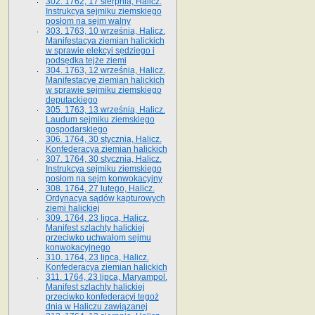
302. 1762, 17 sierpnia, Halicz.
Instrukcya sejmiku ziemskiego
posłom na sejm walny
303. 1763, 10 września, Halicz.
Manifestacya ziemian halickich
w sprawie elekcyi sędziego i
podsędka tejże ziemi
304. 1763, 12 września, Halicz.
Manifestacye ziemian halickich
w sprawie sejmiku ziemskiego
deputackiego
305. 1763, 13 września, Halicz.
Laudum sejmiku ziemskiego
gospodarskiego
306. 1764, 30 stycznia, Halicz.
Konfederacya ziemian halickich
307. 1764, 30 stycznia, Halicz.
Instrukcya sejmiku ziemskiego
posłom na sejm konwokacyjny
308. 1764, 27 lutego, Halicz.
Ordynacya sądów kapturowych
ziemi halickiej
309. 1764, 23 lipca, Halicz.
Manifest szlachty halickiej
przeciwko uchwałom sejmu
konwokacyjnego
310. 1764, 23 lipca, Halicz.
Konfederacya ziemian halickich
311. 1764, 23 lipca, Maryampol.
Manifest szlachty halickiej
przeciwko konfederacyi tegoż
dnia w Haliczu zawiązanej