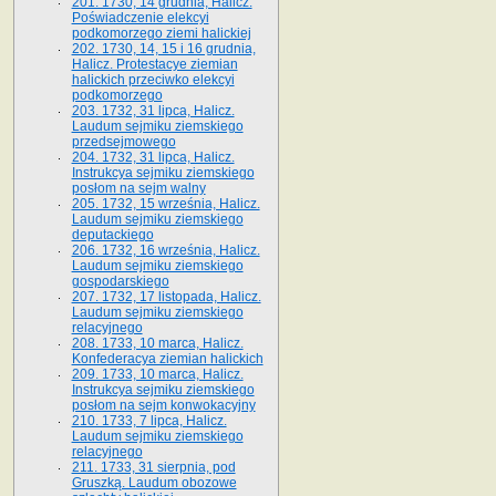
201. 1730, 14 grudnia, Halicz.
Poświadczenie elekcyi
podkomorzego ziemi halickiej
202. 1730, 14, 15 i 16 grudnia,
Halicz. Protestacye ziemian
halickich przeciwko elekcyi
podkomorzego
203. 1732, 31 lipca, Halicz.
Laudum sejmiku ziemskiego
przedsejmowego
204. 1732, 31 lipca, Halicz.
Instrukcya sejmiku ziemskiego
posłom na sejm walny
205. 1732, 15 września, Halicz.
Laudum sejmiku ziemskiego
deputackiego
206. 1732, 16 września, Halicz.
Laudum sejmiku ziemskiego
gospodarskiego
207. 1732, 17 listopada, Halicz.
Laudum sejmiku ziemskiego
relacyjnego
208. 1733, 10 marca, Halicz.
Konfederacya ziemian halickich­
209. 1733, 10 marca, Halicz.
Instrukcya sejmiku ziemskiego
posłom na sejm konwokacyjny
210. 1733, 7 lipca, Halicz.
Laudum sejmiku ziemskiego
relacyjnego
211. 1733, 31 sierpnia, pod
Gruszką. Laudum obozowe