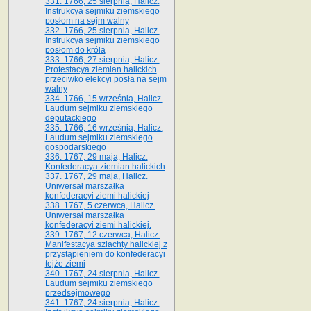
331. 1766, 25 sierpnia, Halicz.
Instrukcya sejmiku ziemskiego
posłom na sejm walny
332. 1766, 25 sierpnia, Halicz.
Instrukcya sejmiku ziemskiego
posłom do króla
333. 1766, 27 sierpnia, Halicz.
Protestacya ziemian halickich
przeciwko elekcyi posła na sejm
walny
334. 1766, 15 września, Halicz.
Laudum sejmiku ziemskiego
deputackiego
335. 1766, 16 września, Halicz.
Laudum sejmiku ziemskiego
gospodarskiego
336. 1767, 29 maja, Halicz.
Konfederacya ziemian halickich
337. 1767, 29 maja, Halicz.
Uniwersał marszałka
konfederacyi ziemi halickiej
338. 1767, 5 czerwca, Halicz.
Uniwersał marszałka
konfederacyi ziemi halickiej.
339. 1767, 12 czerwca, Halicz.
Manifestacya szlachty halickiej z
przystąpieniem do konfederacyi
tejże ziemi
340. 1767, 24 sierpnia, Halicz.
Laudum sejmiku ziemskiego
przedsejmowego
341. 1767, 24 sierpnia, Halicz.