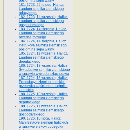
posłom na sejm walny
181. 1723, 22 lutego, Halicz.
Laudum sejmiku ziemskiego
relacyjnego
182. 1723, 14 września, Halicz.
Laudum sejmiku ziemskiego
gospodarskiego
183. 1724, 14 sierpnia, Halicz.
Laudum sejmiku ziemskiego
przedsejmowego
184. 1724, 14 sierpnia, Halicz.
Instrukcya sejmiku ziemskiego
posłom na sejm walny
185. 1724, 11 września, Halicz.
Laudum sejmiku ziemskiego
deputackiego
186. 1724, 13 września, Halicz.
Świadectwo sejmiku ziemskiego
w sprawie wywodu szlachectwa
187. 1724, 13 września, Halicz.
Protestacye ziemian halickich
przeciwko zajściom na sejmiku
ziemskim
188. 1725, 10 września, Halicz.
Laudum sejmiku ziemskiego
deputackiego
189. 1725, 11 września, Halicz.
Laudum sejmiku ziemskiego
gospodarskiego
190. 1726, 10 lipca, Halicz.
Manifestacye ziemian halickich
w sprawie elekcyi podsędka