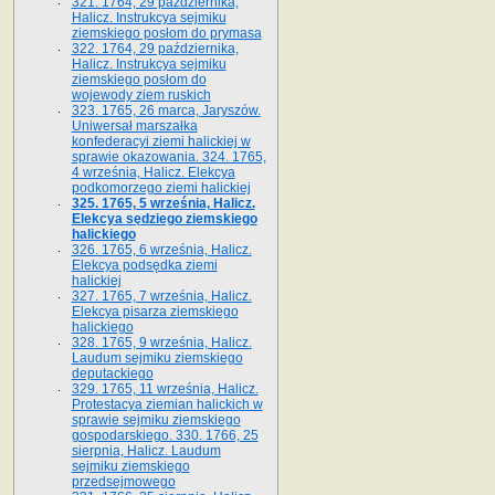
321. 1764, 29 października,
Halicz. Instrukcya sejmiku
ziemskiego posłom do prymasa
322. 1764, 29 października,
Halicz. Instrukcya sejmiku
ziemskiego posłom do
wojewody ziem ruskich
323. 1765, 26 marca, Jaryszów.
Uniwersał marszałka
konfederacyi ziemi halickiej w
sprawie okazowania. 324. 1765,
4 września, Halicz. Elekcya
podkomorzego ziemi halickiej
325. 1765, 5 września, Halicz.
Elekcya sędziego ziemskiego
halickiego
326. 1765, 6 września, Halicz.
Elekcya podsędka ziemi
halickiej
327. 1765, 7 września, Halicz.
Elekcya pisarza ziemskiego
halickiego
328. 1765, 9 września, Halicz.
Laudum sejmiku ziemskiego
deputackiego
329. 1765, 11 września, Halicz.
Protestacya ziemian halickich w
sprawie sejmiku ziemskiego
gospodarskiego. 330. 1766, 25
sierpnia, Halicz. Laudum
sejmiku ziemskiego
przedsejmowego