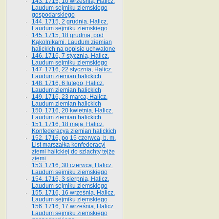
143. 1715, 10 września, Halicz.
Laudum sejmiku ziemskiego
gospodarskiego
144. 1715, 2 grudnia, Halicz.
Laudum sejmiku ziemskiego
145. 1715, 18 grudnia, pod
Kąkolnikami. Laudum ziemian
halickich na popisie uchwalone
146. 1716, 7 stycznia, Halicz.
Laudum sejmiku ziemskiego
147. 1716, 22 stycznia, Halicz.
Laudum ziemian halickich
148. 1716, 6 lutego, Halicz.
Laudum ziemian halickich
149. 1716, 23 marca, Halicz.
Laudum ziemian halickich
150. 1716, 20 kwietnia, Halicz.
Laudum ziemian halickich
151. 1716, 18 maja, Halicz.
Konfederacya ziemian halickich
152. 1716, po 15 czerwca, b. m.
List marszałka konfederacyi
ziemi halickiej do szlachty tejże
ziemi
153. 1716, 30 czerwca, Halicz.
Laudum sejmiku ziemskiego
154. 1716, 3 sierpnia, Halicz.
Laudum sejmiku ziemskiego
155. 1716, 16 września, Halicz.
Laudum sejmiku ziemskiego
156. 1716, 17 września, Halicz.
Laudum sejmiku ziemskiego