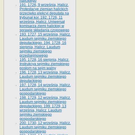
halickiego
191. 1726, 9 września, Halicz.
Protestacye ziemian halickich
przeciwko elekcyi deputata na
trybunał kor. 192. 1726, 11
września, Halicz. Uniwersał
komisarza ziemi halickiej w
sprawie składania czopowego
193. 1727, 15 września, Halicz.
Laudum sejmiku ziemskiego
deputackiego. 194. 1728, 16
sierpnia, Halicz. Laudum
sejmiku ziemskiego
przedsejmowego
195. 1728, 16 sierpnia, Halicz.
Instrukcya sejmiku ziemskiego
posłom na sejm walny
196. 1728, 13 września, Halicz.
Laudum sejmiku ziemskiego
deputackiego
197. 1728, 14 września, Halicz.
Laudum sejmiku ziemskiego
gospodarskiego
198. 1729, 12 września, Halicz.
Laudum sejmiku ziemskiego
deputackiego. 199. 1729, 13
września, Halicz. Laudum
sejmiku ziemskiego
gospodarskiego
200. 1730, 12 września, Halicz.
Laudum sejmiku ziemskiego
gospodarskiego