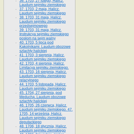
36. 1703, 27 lutego, Halicz.
Laudum sejmiku ziemskiego
37. 1703, 2 maja, Halicz.
Laudum sejmiku ziemskiego
38. 1703, 31 maja, Halicz.
Laudum sejmiku ziemskiego
przedsejmowego
39. 1703, 31 maja, Halicz.
Instrukcya sejmiku ziemskiego
posłom na sejm walny
40. 1703, 5 lipca pod
Kąkolnikami. Laudum obozowe
szlachty halickiej
41­. 1703, 3 sierpnia, Halicz.
Laudum sejmiku ziemskiego
42. 1703, 4 sierpnia, Halicz.
Limitacya sejmiku ziemskiego.
43. 1703, 16 sierpnia, Halicz.
Laudum sejmiku ziemskiego
relacyjnego
44. 1703, 5 listopada, Halicz.
Laudum sejmiku ziemskiego
45. 1704, 27 sierpnia, pod
Meduchą. Laudum obozowe
szlachty halickiej
46. 1705, 26 czerwca, Halicz.
Laudum sejmiku ziemskiego. 47.
1705, 14 września, Halicz.
Laudum sejmiku ziemskiego
deputackiego
48. 1706, 18 stycznia, Halicz.
Laudum sejmiku ziemskiego