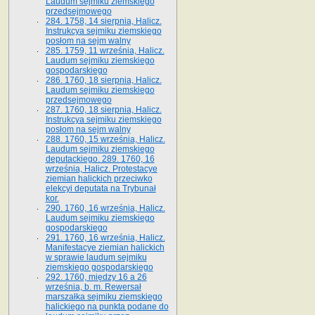
Laudum sejmiku ziemskiego
przedsejmowego
284. 1758, 14 sierpnia, Halicz.
Instrukcya sejmiku ziemskiego
posłom na sejm walny
285. 1759, 11 września, Halicz.
Laudum sejmiku ziemskiego
gospodarskiego
286. 1760, 18 sierpnia, Halicz.
Laudum sejmiku ziemskiego
przedsejmowego
287. 1760, 18 sierpnia, Halicz.
Instrukcya sejmiku ziemskiego
posłom na sejm walny
288. 1760, 15 września, Halicz.
Laudum sejmiku ziemskiego
deputackiego. 289. 1760, 16
września, Halicz. Protestacye
ziemian halickich przeciwko
elekcyi deputata na Trybunał
kor.
290. 1760, 16 września, Halicz.
Laudum sejmiku ziemskiego
gospodarskiego
291. 1760, 16 września, Halicz.
Manifestacye ziemian halickich
w sprawie laudum sejmiku
ziemskiego gospodarskiego
292. 1760, między 16 a 26
września, b. m. Rewersał
marszałka sejmiku ziemskiego
halickiego na punkta podane do