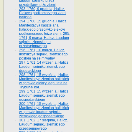
laudum sejmiku przez
urzędników tejże ziemi
293. 1760, 9 grudnia, Halicz.
Elekcya podkomorzego ziemi
halickiej
294. 1760, 15 grudnia, Halicz.
Manifestacya kasztelana
halickiego przeciwko elekcyi
podkomorzego tejże ziemi. 295.
1761, 9 marca, Halicz. Laudum
sejmiku ziemskiego
przedsejmowego
296. 1761, 10 marca, Halicz.
Instrukcya sejmiku ziemskiego
posłom na sejm walny
297. 1761, 14 września, Halicz.
Laudum sejmiku ziemskiego
deputackiego
298. 1761, 15 września, Halicz.
Manifestacye ziemian halickich
w sprawie elekcyi deputata na
Trybunał kor.
299. 1761, 15 września, Halicz.
Laudum sejmiku ziemskiego
gospodarskiego
300. 1761, 15 września, Halicz.
Manifestacye ziemian halickich
w sprawie laudum sejmiku
ziemskiego gospodarskiego
301. 1762, 17 sierpnia, Halicz.
Laudum sejmiku ziemskiego
przedsejmowego