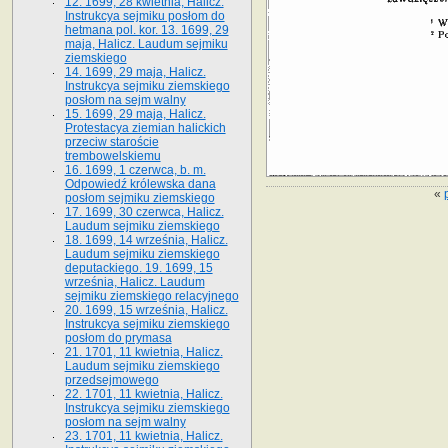
12. 1699, 28 kwietnia, Halicz.
Instrukcya sejmiku posłom do
hetmana pol. kor. 13. 1699, 29
maja, Halicz. Laudum sejmiku
ziemskiego
14. 1699, 29 maja, Halicz.
Instrukcya sejmiku ziemskiego
posłom na sejm walny
15. 1699, 29 maja, Halicz.
Protestacya ziemian halickich
przeciw staroście
trembowelskiemu
16. 1699, 1 czerwca, b. m.
Odpowiedź królewska dana
«
posłom sejmiku ziemskiego
17. 1699, 30 czerwca, Halicz.
Laudum sejmiku ziemskiego
18. 1699, 14 września, Halicz.
Laudum sejmiku ziemskiego
deputackiego. 19. 1699, 15
września, Halicz. Laudum
sejmiku ziemskiego relacyjnego
20. 1699, 15 września, Halicz.
Instrukcya sejmiku ziemskiego
posłom do prymasa
21. 1701, 11 kwietnia, Halicz.
Laudum sejmiku ziemskiego
przedsejmowego
22. 1701, 11 kwietnia, Halicz.
Instrukcya sejmiku ziemskiego
posłom na sejm walny
23. 1701, 11 kwietnia, Halicz.