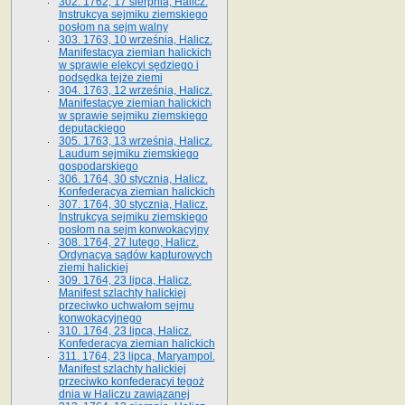
302. 1762, 17 sierpnia, Halicz.
Instrukcya sejmiku ziemskiego
posłom na sejm walny
303. 1763, 10 września, Halicz.
Manifestacya ziemian halickich
w sprawie elekcyi sędziego i
podsędka tejże ziemi
304. 1763, 12 września, Halicz.
Manifestacye ziemian halickich
w sprawie sejmiku ziemskiego
deputackiego
305. 1763, 13 września, Halicz.
Laudum sejmiku ziemskiego
gospodarskiego
306. 1764, 30 stycznia, Halicz.
Konfederacya ziemian halickich
307. 1764, 30 stycznia, Halicz.
Instrukcya sejmiku ziemskiego
posłom na sejm konwokacyjny
308. 1764, 27 lutego, Halicz.
Ordynacya sądów kapturowych
ziemi halickiej
309. 1764, 23 lipca, Halicz.
Manifest szlachty halickiej
przeciwko uchwałom sejmu
konwokacyjnego
310. 1764, 23 lipca, Halicz.
Konfederacya ziemian halickich
311. 1764, 23 lipca, Maryampol.
Manifest szlachty halickiej
przeciwko konfederacyi tegoż
dnia w Haliczu zawiązanej