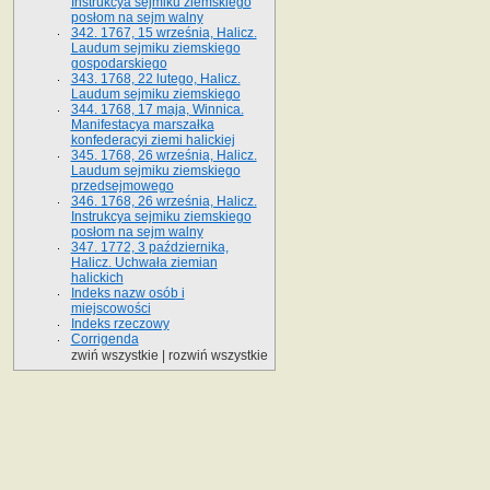
Instrukcya sejmiku ziemskiego
posłom na sejm walny
342. 1767, 15 września, Halicz.
Laudum sejmiku ziemskiego
gospodarskiego
343. 1768, 22 lutego, Halicz.
Laudum sejmiku ziemskiego
344. 1768, 17 maja, Winnica.
Manifestacya marszałka
konfederacyi ziemi halickiej
345. 1768, 26 września, Halicz.
Laudum sejmiku ziemskiego
przedsejmowego
346. 1768, 26 września, Halicz.
Instrukcya sejmiku ziemskiego
posłom na sejm walny
347. 1772, 3 października,
Halicz. Uchwała ziemian
halickich
Indeks nazw osób i
miejscowości
Indeks rzeczowy
Corrigenda
zwiń wszystkie
|
rozwiń wszystkie