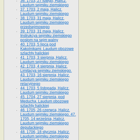
36. 1703, 27 lutego, Halicz.
Laudum sejmiku ziemskiego
37. 1703, 2 maja, Halicz.
Laudum sejmiku ziemskiego
38. 1703, 31 maja, Halicz.
Laudum sejmiku ziemskiego
przedsejmowego
39. 1703, 31 maja, Halicz.
Instrukcya sejmiku ziemskiego
posłom na sejm walny
40. 1703, 5 lipca pod
Kąkolnikami. Laudum obozowe
szlachty halickiej
41­. 1703, 3 sierpnia, Halicz.
Laudum sejmiku ziemskiego
42. 1703, 4 sierpnia, Halicz.
Limitacya sejmiku ziemskiego.
43. 1703, 16 sierpnia, Halicz.
Laudum sejmiku ziemskiego
relacyjnego
44. 1703, 5 listopada, Halicz.
Laudum sejmiku ziemskiego
45. 1704, 27 sierpnia, pod
Meduchą. Laudum obozowe
szlachty halickiej
46. 1705, 26 czerwca, Halicz.
Laudum sejmiku ziemskiego. 47.
1705, 14 września, Halicz.
Laudum sejmiku ziemskiego
deputackiego
48. 1706, 18 stycznia, Halicz.
Laudum sejmiku ziemskiego