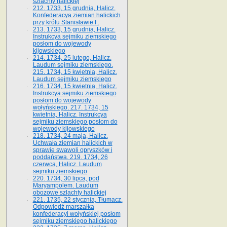
szlachty halickiej
212. 1733, 15 grudnia, Halicz.
Konfederacya ziemian halickich
przy królu Stanisławie I .
213. 1733, 15 grudnia, Halicz.
Instrukcya sejmiku ziemskiego
posłom do wojewody
kijowskiego
214. 1734, 25 lutego, Halicz.
Laudum sejmiku ziemskiego.
215. 1734, 15 kwietnia, Halicz.
Laudum sejmiku ziemskiego
216. 1734, 15 kwietnia, Halicz.
Instrukcya sejmiku ziemskiego
posłom do wojewody
wołyńskiego. 217. 1734, 15
kwietnia, Halicz. Instrukcya
sejmiku ziemskiego posłom do
wojewody kijowskiego
218. 1734, 24 maja, Halicz.
Uchwała ziemian halickich w
sprawie swawoli opryszków i
poddaństwa. 219. 1734, 26
czerwca, Halicz. Laudum
sejmiku ziemskiego
220. 1734, 30 lipca, pod
Maryampolem. Laudum
obozowe szlachty halickiej
221. 1735, 22 stycznia, Tłumacz.
Odpowiedź marszałka
konfederacyi wołyńskiej posłom
sejmiku ziemskiego halickiego