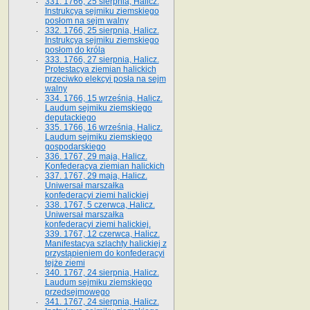
331. 1766, 25 sierpnia, Halicz.
Instrukcya sejmiku ziemskiego
posłom na sejm walny
332. 1766, 25 sierpnia, Halicz.
Instrukcya sejmiku ziemskiego
posłom do króla
333. 1766, 27 sierpnia, Halicz.
Protestacya ziemian halickich
przeciwko elekcyi posła na sejm
walny
334. 1766, 15 września, Halicz.
Laudum sejmiku ziemskiego
deputackiego
335. 1766, 16 września, Halicz.
Laudum sejmiku ziemskiego
gospodarskiego
336. 1767, 29 maja, Halicz.
Konfederacya ziemian halickich
337. 1767, 29 maja, Halicz.
Uniwersał marszałka
konfederacyi ziemi halickiej
338. 1767, 5 czerwca, Halicz.
Uniwersał marszałka
konfederacyi ziemi halickiej.
339. 1767, 12 czerwca, Halicz.
Manifestacya szlachty halickiej z
przystąpieniem do konfederacyi
tejże ziemi
340. 1767, 24 sierpnia, Halicz.
Laudum sejmiku ziemskiego
przedsejmowego
341. 1767, 24 sierpnia, Halicz.