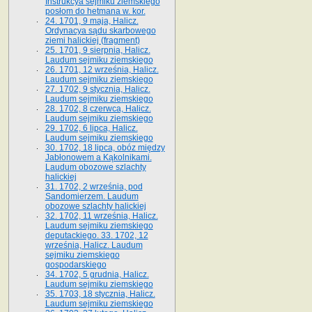
Instrukcya sejmiku ziemskiego
posłom do hetmana w. kor.
24. 1701, 9 maja, Halicz.
Ordynacya sądu skarbowego
ziemi halickiej (fragment)
25. 1701, 9 sierpnia, Halicz.
Laudum sejmiku ziemskiego
26. 1701, 12 września, Halicz.
Laudum sejmiku ziemskiego
27. 1702, 9 stycznia, Halicz.
Laudum sejmiku ziemskiego
28. 1702, 8 czerwca, Halicz.
Laudum sejmiku ziemskiego
29. 1702, 6 lipca, Halicz.
Laudum sejmiku ziemskiego
30. 1702, 18 lipca, obóz między
Jabłonowem a Kąkolnikami.
Laudum obozowe szlachty
halickiej
31. 1702, 2 września, pod
Sandomierzem. Laudum
obozowe szlachty halickiej
32. 1702, 11 września, Halicz.
Laudum sejmiku ziemskiego
deputackiego. 33. 1702, 12
września, Halicz. Laudum
sejmiku ziemskiego
gospodarskiego
34. 1702, 5 grudnia, Halicz.
Laudum sejmiku ziemskiego
35. 1703, 18 stycznia, Halicz.
Laudum sejmiku ziemskiego