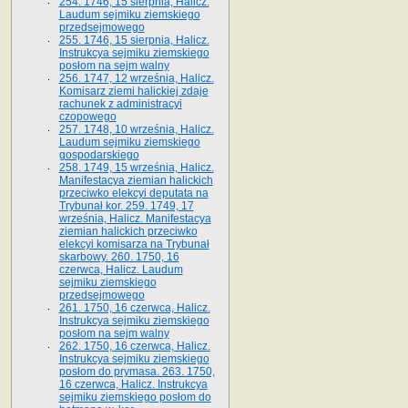
254. 1746, 15 sierpnia, Halicz.
Laudum sejmiku ziemskiego
przedsejmowego
255. 1746, 15 sierpnia, Halicz.
Instrukcya sejmiku ziemskiego
posłom na sejm walny
256. 1747, 12 września, Halicz.
Komisarz ziemi halickiej zdaje
rachunek z administracyi
czopowego
257. 1748, 10 września, Halicz.
Laudum sejmiku ziemskiego
gospodarskiego
258. 1749, 15 września, Halicz.
Manifestacya ziemian halickich
przeciwko elekcyi deputata na
Trybunał kor. 259. 1749, 17
września, Halicz. Manifestacya
ziemian halickich przeciwko
elekcyi komisarza na Trybunał
skarbowy. 260. 1750, 16
czerwca, Halicz. Laudum
sejmiku ziemskiego
przedsejmowego
261. 1750, 16 czerwca, Halicz.
Instrukcya sejmiku ziemskiego
posłom na sejm walny
262. 1750, 16 czerwca, Halicz.
Instrukcya sejmiku ziemskiego
posłom do prymasa. 263. 1750,
16 czerwca, Halicz. Instrukcya
sejmiku ziemskiego posłom do