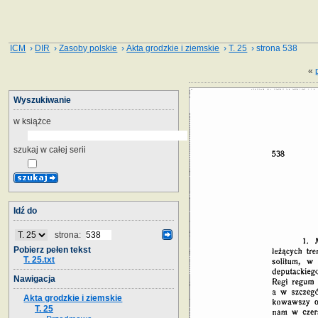
ICM
›
DIR
›
Zasoby polskie
›
Akta grodzkie i ziemskie
›
T. 25
› strona 538
«
Wyszukiwanie
w książce
szukaj w całej serii
Idź do
strona:
Pobierz pełen tekst
T. 25.txt
Nawigacja
Akta grodzkie i ziemskie
T. 25