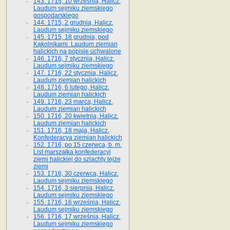
143. 1715, 10 września, Halicz.
Laudum sejmiku ziemskiego
gospodarskiego
144. 1715, 2 grudnia, Halicz.
Laudum sejmiku ziemskiego
145. 1715, 18 grudnia, pod
Kąkolnikami. Laudum ziemian
halickich na popisie uchwalone
146. 1716, 7 stycznia, Halicz.
Laudum sejmiku ziemskiego
147. 1716, 22 stycznia, Halicz.
Laudum ziemian halickich
148. 1716, 6 lutego, Halicz.
Laudum ziemian halickich
149. 1716, 23 marca, Halicz.
Laudum ziemian halickich
150. 1716, 20 kwietnia, Halicz.
Laudum ziemian halickich
151. 1716, 18 maja, Halicz.
Konfederacya ziemian halickich
152. 1716, po 15 czerwca, b. m.
List marszałka konfederacyi
ziemi halickiej do szlachty tejże
ziemi
153. 1716, 30 czerwca, Halicz.
Laudum sejmiku ziemskiego
154. 1716, 3 sierpnia, Halicz.
Laudum sejmiku ziemskiego
155. 1716, 16 września, Halicz.
Laudum sejmiku ziemskiego
156. 1716, 17 września, Halicz.
Laudum sejmiku ziemskiego