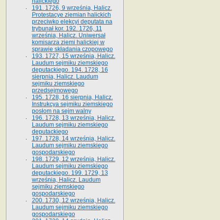
halickiego
191. 1726, 9 września, Halicz.
Protestacye ziemian halickich
przeciwko elekcyi deputata na
trybunał kor. 192. 1726, 11
września, Halicz. Uniwersał
komisarza ziemi halickiej w
sprawie składania czopowego
193. 1727, 15 września, Halicz.
Laudum sejmiku ziemskiego
deputackiego. 194. 1728, 16
sierpnia, Halicz. Laudum
sejmiku ziemskiego
przedsejmowego
195. 1728, 16 sierpnia, Halicz.
Instrukcya sejmiku ziemskiego
posłom na sejm walny
196. 1728, 13 września, Halicz.
Laudum sejmiku ziemskiego
deputackiego
197. 1728, 14 września, Halicz.
Laudum sejmiku ziemskiego
gospodarskiego
198. 1729, 12 września, Halicz.
Laudum sejmiku ziemskiego
deputackiego. 199. 1729, 13
września, Halicz. Laudum
sejmiku ziemskiego
gospodarskiego
200. 1730, 12 września, Halicz.
Laudum sejmiku ziemskiego
gospodarskiego