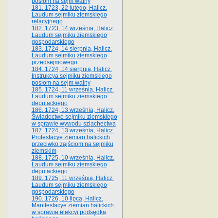
posłom na sejm walny
181. 1723, 22 lutego, Halicz.
Laudum sejmiku ziemskiego
relacyjnego
182. 1723, 14 września, Halicz.
Laudum sejmiku ziemskiego
gospodarskiego
183. 1724, 14 sierpnia, Halicz.
Laudum sejmiku ziemskiego
przedsejmowego
184. 1724, 14 sierpnia, Halicz.
Instrukcya sejmiku ziemskiego
posłom na sejm walny
185. 1724, 11 września, Halicz.
Laudum sejmiku ziemskiego
deputackiego
186. 1724, 13 września, Halicz.
Świadectwo sejmiku ziemskiego
w sprawie wywodu szlachectwa
187. 1724, 13 września, Halicz.
Protestacye ziemian halickich
przeciwko zajściom na sejmiku
ziemskim
188. 1725, 10 września, Halicz.
Laudum sejmiku ziemskiego
deputackiego
189. 1725, 11 września, Halicz.
Laudum sejmiku ziemskiego
gospodarskiego
190. 1726, 10 lipca, Halicz.
Manifestacye ziemian halickich
w sprawie elekcyi podsędka