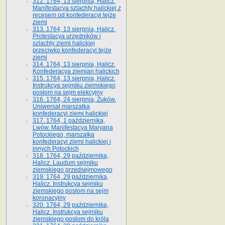
312. 1764, 13 sierpnia, Halicz.
Manifestacya szlachty halickiej z
recesem od konfederacyi tejże
ziemi
313. 1764, 13 sierpnia, Halicz.
Protestacya urzędników i
szlachty ziemi halickiej
przeciwko konfederacyi tejże
ziemi
314. 1764, 13 sierpnia, Halicz.
Konfederacya ziemian halickich
315. 1764, 13 sierpnia, Halicz.
Instrukcya sejmiku ziemskiego
posłom na sejm elekcyjny
316. 1764, 24 sierpnia, Żuków.
Uniwersał marszałka
konfederacyi ziemi halickiej
317. 1764, 1 października,
Lwów. Manifestacya Maryana
Potockiego, marszałka
konfederacyi ziemi halickiej i
innych Potockich
318. 1764, 29 października,
Halicz. Laudum sejmiku
ziemskiego przedsejmowego
319. 1764, 29 października,
Halicz. Instrukcya sejmiku
ziemskiego posłom na sejm
koronacyjny
320. 1764, 29 października,
Halicz. Instrukcya sejmiku
ziemskiego posłom do króla