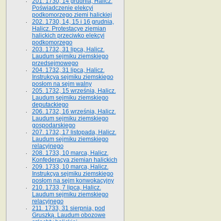
201. 1730, 14 grudnia, Halicz.
Poświadczenie elekcyi
podkomorzego ziemi halickiej
202. 1730, 14, 15 i 16 grudnia,
Halicz. Protestacye ziemian
halickich przeciwko elekcyi
podkomorzego
203. 1732, 31 lipca, Halicz.
Laudum sejmiku ziemskiego
przedsejmowego
204. 1732, 31 lipca, Halicz.
Instrukcya sejmiku ziemskiego
posłom na sejm walny
205. 1732, 15 września, Halicz.
Laudum sejmiku ziemskiego
deputackiego
206. 1732, 16 września, Halicz.
Laudum sejmiku ziemskiego
gospodarskiego
207. 1732, 17 listopada, Halicz.
Laudum sejmiku ziemskiego
relacyjnego
208. 1733, 10 marca, Halicz.
Konfederacya ziemian halickich­
209. 1733, 10 marca, Halicz.
Instrukcya sejmiku ziemskiego
posłom na sejm konwokacyjny
210. 1733, 7 lipca, Halicz.
Laudum sejmiku ziemskiego
relacyjnego
211. 1733, 31 sierpnia, pod
Gruszką. Laudum obozowe