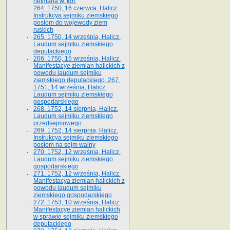
hetmana w. kor.
264. 1750, 16 czerwca, Halicz.
Instrukcya sejmiku ziemskiego
posłom do wojewody ziem
ruskich
265. 1750, 14 września, Halicz.
Laudum sejmiku ziemskiego
deputackiego
266. 1750, 15 września, Halicz.
Manifestacye ziemian halickich z
powodu laudum sejmiku
ziemskiego deputackiego. 267.
1751, 14 września, Halicz.
Laudum sejmiku ziemskiego
gospodarskiego
268. 1752, 14 sierpnia, Halicz.
Laudum sejmiku ziemskiego
przedsejmowego
269. 1752, 14 sierpnia, Halicz.
Instrukcya sejmiku ziemskiego
posłom na sejm walny
270. 1752, 12 września, Halicz.
Laudum sejmiku ziemskiego
gospodarskiego
271. 1752, 12 września, Halicz.
Manifestacya ziemian halickich z
powodu laudum sejmiku
ziemskiego gospodarskiego
272. 1753, 10 września, Halicz.
Manifestacye ziemian halickich
w sprawie sejmiku ziemskiego
deputackiego