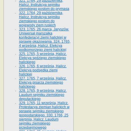
321. 1764, 29 października,
Halicz. Instrukcya sejmiku
ziemskiego posłom do prymasa
322. 1764, 29 października,
Halicz. Instrukcya sejmiku
ziemskiego posłom do
wojewody ziem ruskich
323. 1765, 26 marca, Jaryszów.
Uniwersał marszałka
konfederacyi ziemi halickiej w
sprawie okazowania. 324. 1765,
4 września, Halicz. Elekcya
podkomorzego ziemi halickiej
325. 1765, 5 września, Halicz.
Elekcya sędziego ziemskiego
halickiego
326. 1765, 6 września, Halicz.
Elekcya podsędka ziemi
halickiej
327. 1765, 7 września, Halicz.
Elekcya pisarza ziemskiego
halickiego
328. 1765, 9 września, Halicz.
Laudum sejmiku ziemskiego
deputackiego
329. 1765, 11 września, Halicz.
Protestacya ziemian halickich w
sprawie sejmiku ziemskiego
gospodarskiego. 330. 1766, 25
sierpnia, Halicz. Laudum
sejmiku ziemskiego
przedsejmowego