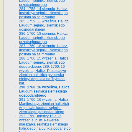
Laudum sejmiku ziemskiego
przedsejmowego
284. 1758, 14 sierpnia, Halicz.
Instrukcya sejmiku ziemskiego
posłom na sejm walny
285. 1759, 11 września, Halicz.
Laudum sejmiku ziemskiego
gospodarskiego
286. 1760, 18 sierpnia, Halicz.
Laudum sejmiku ziemskiego
przedsejmowego
287. 1760, 18 sierpnia, Halicz.
Instrukcya sejmiku ziemskiego
posłom na sejm walny
288. 1760, 15 września, Halicz.
Laudum sejmiku ziemskiego
deputackiego. 289. 1760, 16
września, Halicz. Protestacye
ziemian halickich przeciwko
elekcyi deputata na Trybunał
kor.
290. 1760, 16 września, Halicz.
Laudum sejmiku ziemskiego
gospodarskiego
291. 1760, 16 września, Halicz.
Manifestacye ziemian halickich
w sprawie laudum sejmiku
ziemskiego gospodarskiego
292. 1760, między 16 a 26
września, b. m. Rewersał
marszałka sejmiku ziemskiego
halickiego na punkta podane do