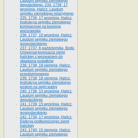
Laudum sejmiku ziemskiego
deputackiego. 234. 1736, 17
września, Halicz. Laudum
sejmiku ziemskiego relacyjnego
235. 1736, 17 września, Halicz.
Instrukcya sejmiku ziemskiego
komisarzowi na komisyę
warszawską
236. 1737, 10 września, Halicz.
Laudum sejmiku ziemskiego
gospodarskiego
237. 1737, 6 października, Borki.
Uniwersał komisarza ziemi
halickiej z wezwaniem do
składania podatków
238. 1738, 18 sierpnia, Halicz.
Laudum sejmiku ziemskiego
przedsejmowego
239. 1738, 18 sierpnia, Halicz.
Instrukcya sejmiku ziemskiego
posłom na sejm walny
240. 1738, 15 września, Halicz.
Laudum sejmiku ziemskiego
deputackiego
241. 1739, 15 września, Halicz.
Laudum sejmiku ziemskiego
gospodarskiego
242. 1739, 17 września, Halicz.
Elekcya podkomorzego ziemi
halickiej
243. 1740, 15 sierpnia, Halicz.
Laudum sejmiku ziemskiego