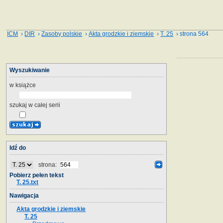
ICM
›
DIR
›
Zasoby polskie
›
Akta grodzkie i ziemskie
›
T. 25
› strona 564
Wyszukiwanie
w książce
szukaj w całej serii
Idź do
strona:
Pobierz pełen tekst
T. 25.txt
Nawigacja
Akta grodzkie i ziemskie
T. 25