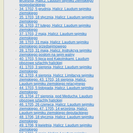
września, Halicz. Laudum sejmiku ziemskiego
gospodarskiego
34. 1702, 5 grudnia, Halicz. Laudum sejmiku
ziemskiego
35. 1703, 18 stycznia, Halicz. Laudum sejmiku
ziemskiego
36. 1703, 27 lutego, Halicz. Laudum sejmiku
ziemskiego
37. 1703, 2 maja, Halicz. Laudum sejmiku
ziemskiego
38. 1703, 31 maja, Halicz. Laudum sejmiku
ziemskiego przedsejmowego
39. 1703, 31 maja, Halicz. Instrukcya sejmiku
ziemskiego posłom na sejm walny
40. 1703, 5 lipca pod Kąkolnikami. Laudum
obozowe szlachty halickiej
41­. 1703, 3 sierpnia, Halicz. Laudum sejmiku
ziemskiego
42. 1703, 4 sierpnia, Halicz. Limitacya sejmiku
ziemskiego. 43. 1703, 16 sierpnia, Halicz.
Laudum sejmiku ziemskiego relacyjnego
44. 1703, 5 listopada, Halicz. Laudum sejmiku
ziemskiego
45. 1704, 27 sierpnia, pod Meduchą. Laudum
obozowe szlachty halickiej
46. 1705, 26 czerwca, Halicz. Laudum sejmiku
ziemskiego. 47. 1705, 14 września, Halicz.
Laudum sejmiku ziemskiego deputackiego
48. 1706, 18 stycznia, Halicz. Laudum sejmiku
ziemskiego
49. 1706, 9 kwietnia, Halicz. Laudum sejmiku
ziemskiego