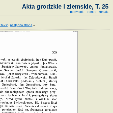
Akta grodzkie i ziemskie, T. 25
pełny opis
·
pomoc
·
kontakt
 tekst
·
następna strona
»