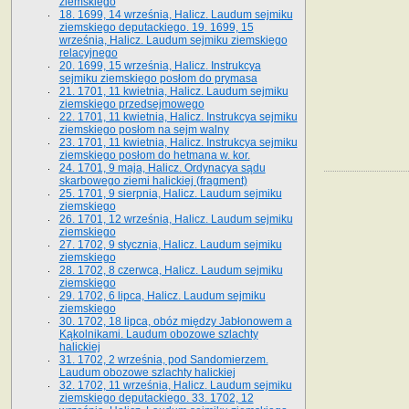
ziemskiego
18. 1699, 14 września, Halicz. Laudum sejmiku
ziemskiego deputackiego. 19. 1699, 15
września, Halicz. Laudum sejmiku ziemskiego
relacyjnego
20. 1699, 15 września, Halicz. Instrukcya
sejmiku ziemskiego posłom do prymasa
21. 1701, 11 kwietnia, Halicz. Laudum sejmiku
ziemskiego przedsejmowego
22. 1701, 11 kwietnia, Halicz. Instrukcya sejmiku
ziemskiego posłom na sejm walny
23. 1701, 11 kwietnia, Halicz. Instrukcya sejmiku
ziemskiego posłom do hetmana w. kor.
24. 1701, 9 maja, Halicz. Ordynacya sądu
skarbowego ziemi halickiej (fragment)
25. 1701, 9 sierpnia, Halicz. Laudum sejmiku
ziemskiego
26. 1701, 12 września, Halicz. Laudum sejmiku
ziemskiego
27. 1702, 9 stycznia, Halicz. Laudum sejmiku
ziemskiego
28. 1702, 8 czerwca, Halicz. Laudum sejmiku
ziemskiego
29. 1702, 6 lipca, Halicz. Laudum sejmiku
ziemskiego
30. 1702, 18 lipca, obóz między Jabłonowem a
Kąkolnikami. Laudum obozowe szlachty
halickiej
31. 1702, 2 września, pod Sandomierzem.
Laudum obozowe szlachty halickiej
32. 1702, 11 września, Halicz. Laudum sejmiku
ziemskiego deputackiego. 33. 1702, 12