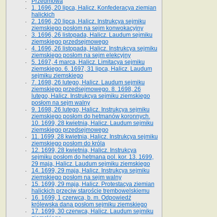
Przedmowa
1. 1696, 20 lipca, Halicz. Konfederacya ziemian
halickich
2. 1696, 20 lipca, Halicz. Instrukcya sejmiku
ziemskiego posłom na sejm konwokacyjny
3. 1696, 26 listopada, Halicz. Laudum sejmiku
ziemskiego przedsejmowego
4. 1696, 26 listopada, Halicz. Instrukcya sejmiku
ziemskiego posłom na sejm elekcyjny
5. 1697, 4 marca, Halicz. Limitacya sejmiku
ziemskiego. 6. 1697, 31 lipca, Halicz. Laudum
sejmiku ziemskiego
7. 1698, 26 lutego, Halicz. Laudum sejmiku
ziemskiego przedsejmowego. 8. 1698, 26
lutego, Halicz. Instrukcya sejmiku ziemskiego
posłom na sejm walny
9. 1698, 26 lutego, Halicz. Instrukcya sejmiku
ziemskiego posłom do hetmanów koronnych.
10. 1699, 28 kwietnia, Halicz. Laudum sejmiku
ziemskiego przedsejmowego
11. 1699, 28 kwietnia, Halicz. Instrukcya sejmiku
ziemskiego posłom do króla
12. 1699, 28 kwietnia, Halicz. Instrukcya
sejmiku posłom do hetmana pol. kor. 13. 1699,
29 maja, Halicz. Laudum sejmiku ziemskiego
14. 1699, 29 maja, Halicz. Instrukcya sejmiku
ziemskiego posłom na sejm walny
15. 1699, 29 maja, Halicz. Protestacya ziemian
halickich przeciw staroście trembowelskiemu
16. 1699, 1 czerwca, b. m. Odpowiedź
królewska dana posłom sejmiku ziemskiego
17. 1699, 30 czerwca, Halicz. Laudum sejmiku