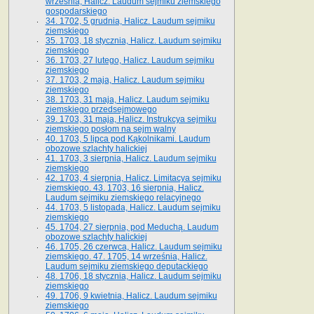
września, Halicz. Laudum sejmiku ziemskiego
gospodarskiego
34. 1702, 5 grudnia, Halicz. Laudum sejmiku
ziemskiego
35. 1703, 18 stycznia, Halicz. Laudum sejmiku
ziemskiego
36. 1703, 27 lutego, Halicz. Laudum sejmiku
ziemskiego
37. 1703, 2 maja, Halicz. Laudum sejmiku
ziemskiego
38. 1703, 31 maja, Halicz. Laudum sejmiku
ziemskiego przedsejmowego
39. 1703, 31 maja, Halicz. Instrukcya sejmiku
ziemskiego posłom na sejm walny
40. 1703, 5 lipca pod Kąkolnikami. Laudum
obozowe szlachty halickiej
41­. 1703, 3 sierpnia, Halicz. Laudum sejmiku
ziemskiego
42. 1703, 4 sierpnia, Halicz. Limitacya sejmiku
ziemskiego. 43. 1703, 16 sierpnia, Halicz.
Laudum sejmiku ziemskiego relacyjnego
44. 1703, 5 listopada, Halicz. Laudum sejmiku
ziemskiego
45. 1704, 27 sierpnia, pod Meduchą. Laudum
obozowe szlachty halickiej
46. 1705, 26 czerwca, Halicz. Laudum sejmiku
ziemskiego. 47. 1705, 14 września, Halicz.
Laudum sejmiku ziemskiego deputackiego
48. 1706, 18 stycznia, Halicz. Laudum sejmiku
ziemskiego
49. 1706, 9 kwietnia, Halicz. Laudum sejmiku
ziemskiego