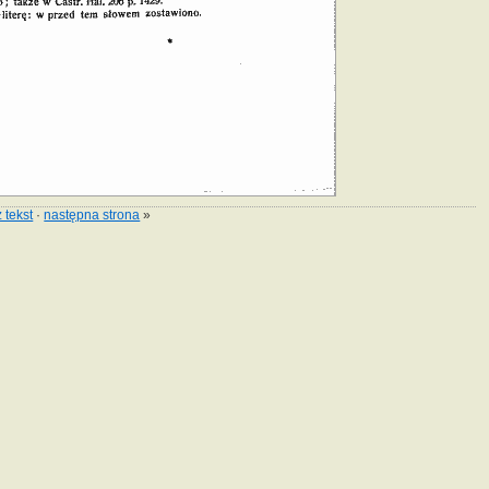
 tekst
·
następna strona
»