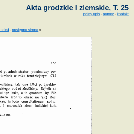
Akta grodzkie i ziemskie, T. 25
pełny opis
·
pomoc
·
kontakt
 tekst
·
następna strona
»