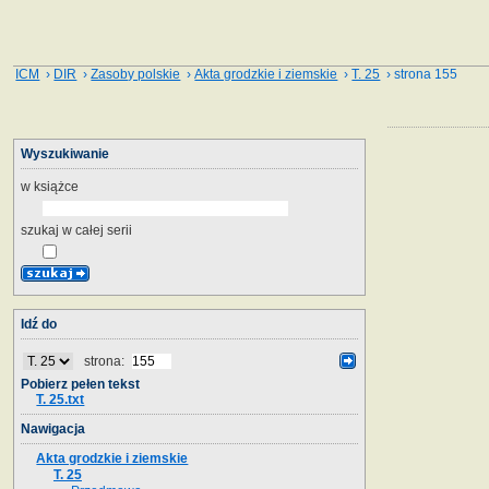
ICM
›
DIR
›
Zasoby polskie
›
Akta grodzkie i ziemskie
›
T. 25
› strona 155
Wyszukiwanie
w książce
szukaj w całej serii
Idź do
strona:
Pobierz pełen tekst
T. 25.txt
Nawigacja
Akta grodzkie i ziemskie
T. 25