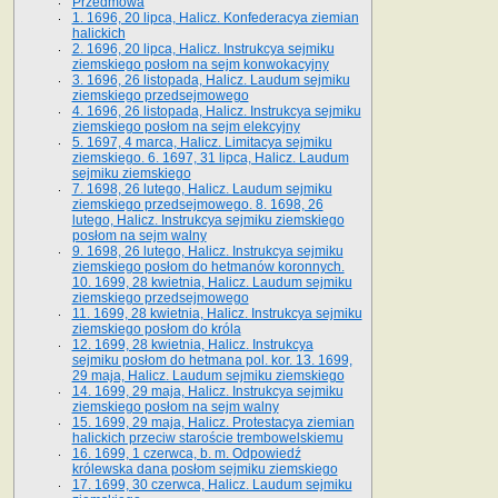
Przedmowa
1. 1696, 20 lipca, Halicz. Konfederacya ziemian
halickich
2. 1696, 20 lipca, Halicz. Instrukcya sejmiku
ziemskiego posłom na sejm konwokacyjny
3. 1696, 26 listopada, Halicz. Laudum sejmiku
ziemskiego przedsejmowego
4. 1696, 26 listopada, Halicz. Instrukcya sejmiku
ziemskiego posłom na sejm elekcyjny
5. 1697, 4 marca, Halicz. Limitacya sejmiku
ziemskiego. 6. 1697, 31 lipca, Halicz. Laudum
sejmiku ziemskiego
7. 1698, 26 lutego, Halicz. Laudum sejmiku
ziemskiego przedsejmowego. 8. 1698, 26
lutego, Halicz. Instrukcya sejmiku ziemskiego
posłom na sejm walny
9. 1698, 26 lutego, Halicz. Instrukcya sejmiku
ziemskiego posłom do hetmanów koronnych.
10. 1699, 28 kwietnia, Halicz. Laudum sejmiku
ziemskiego przedsejmowego
11. 1699, 28 kwietnia, Halicz. Instrukcya sejmiku
ziemskiego posłom do króla
12. 1699, 28 kwietnia, Halicz. Instrukcya
sejmiku posłom do hetmana pol. kor. 13. 1699,
29 maja, Halicz. Laudum sejmiku ziemskiego
14. 1699, 29 maja, Halicz. Instrukcya sejmiku
ziemskiego posłom na sejm walny
15. 1699, 29 maja, Halicz. Protestacya ziemian
halickich przeciw staroście trembowelskiemu
16. 1699, 1 czerwca, b. m. Odpowiedź
królewska dana posłom sejmiku ziemskiego
17. 1699, 30 czerwca, Halicz. Laudum sejmiku