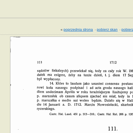
«
poprzednia strona
·
pobierz skan
·
pobierz