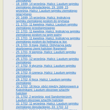
ziemskiego
18. 1699, 14 września, Halicz. Laudum sejmiku
ziemskiego deputackiego. 19. 1699, 15
września, Halicz. Laudum sejmiku ziemskiego
relacyjnego
20. 1699, 15 września, Halicz. Instrukcya
sejmiku ziemskiego posłom do prymasa
21. 1701, 11 kwietnia, Halicz. Laudum sejmiku
ziemskiego przedsejmowego
22. 1701, 11 kwietnia, Halicz. Instrukcya sejmiku
ziemskiego posłom na sejm walny
23. 1701, 11 kwietnia, Halicz. Instrukcya sejmiku
ziemskiego posłom do hetmana w. kor.
24. 1701, 9 maja, Halicz. Ordynacya sądu
skarbowego ziemi halickiej (fragment)
25. 1701, 9 sierpnia, Halicz. Laudum sejmiku
ziemskiego
26. 1701, 12 września, Halicz. Laudum sejmiku
ziemskiego
27. 1702, 9 stycznia, Halicz. Laudum sejmiku
ziemskiego
28. 1702, 8 czerwca, Halicz. Laudum sejmiku
ziemskiego
29. 1702, 6 lipca, Halicz. Laudum sejmiku
ziemskiego
30. 1702, 18 lipca, obóz między Jabłonowem a
Kąkolnikami. Laudum obozowe szlachty
halickiej
31. 1702, 2 września, pod Sandomierzem.
Laudum obozowe szlachty halickiej
32. 1702, 11 września, Halicz. Laudum sejmiku
ziemskiego deputackiego. 33. 1702, 12