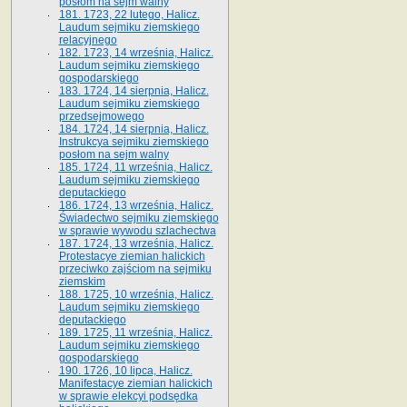
posłom na sejm walny
181. 1723, 22 lutego, Halicz.
Laudum sejmiku ziemskiego
relacyjnego
182. 1723, 14 września, Halicz.
Laudum sejmiku ziemskiego
gospodarskiego
183. 1724, 14 sierpnia, Halicz.
Laudum sejmiku ziemskiego
przedsejmowego
184. 1724, 14 sierpnia, Halicz.
Instrukcya sejmiku ziemskiego
posłom na sejm walny
185. 1724, 11 września, Halicz.
Laudum sejmiku ziemskiego
deputackiego
186. 1724, 13 września, Halicz.
Świadectwo sejmiku ziemskiego
w sprawie wywodu szlachectwa
187. 1724, 13 września, Halicz.
Protestacye ziemian halickich
przeciwko zajściom na sejmiku
ziemskim
188. 1725, 10 września, Halicz.
Laudum sejmiku ziemskiego
deputackiego
189. 1725, 11 września, Halicz.
Laudum sejmiku ziemskiego
gospodarskiego
190. 1726, 10 lipca, Halicz.
Manifestacye ziemian halickich
w sprawie elekcyi podsędka