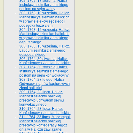
302. 1762, 17 sierpnia, Halicz.
Instrukcya sejmiku ziemskiego
posłom na sejm walny
303. 1763, 10 września, Halicz.
Manifestacya ziemian halickich
w sprawie elekcyi sędziego i
podsędka tejże ziemi
304. 1763, 12 września, Halicz.
Manifestacye ziemian halickich
w sprawie sejmiku ziemskiego
deputackiego
305. 1763, 13 września, Halicz.
Laudum sejmiku ziemskiego
gospodarskiego
306. 1764, 30 stycznia, Halicz.
Konfederacya ziemian halickich
307. 1764, 30 stycznia, Halicz.
Instrukcya sejmiku ziemskiego
posłom na sejm konwokacyjny
308. 1764, 27 lutego, Halicz.
Ordynacya sądów kapturowych
ziemi halickiej
309. 1764, 23 lipca, Halicz.
Manifest szlachty halickiej
przeciwko uchwałom sejmu
konwokacyjnego
310. 1764, 23 lipca, Halicz.
Konfederacya ziemian halickich
311. 1764, 23 lipca, Maryampol.
Manifest szlachty halickiej
przeciwko konfederacyi tegoż
dnia w Haliczu zawiązanej