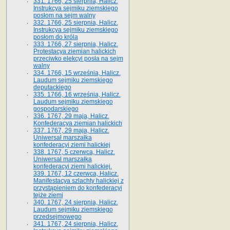
331. 1766, 25 sierpnia, Halicz.
Instrukcya sejmiku ziemskiego
posłom na sejm walny
332. 1766, 25 sierpnia, Halicz.
Instrukcya sejmiku ziemskiego
posłom do króla
333. 1766, 27 sierpnia, Halicz.
Protestacya ziemian halickich
przeciwko elekcyi posła na sejm
walny
334. 1766, 15 września, Halicz.
Laudum sejmiku ziemskiego
deputackiego
335. 1766, 16 września, Halicz.
Laudum sejmiku ziemskiego
gospodarskiego
336. 1767, 29 maja, Halicz.
Konfederacya ziemian halickich
337. 1767, 29 maja, Halicz.
Uniwersał marszałka
konfederacyi ziemi halickiej
338. 1767, 5 czerwca, Halicz.
Uniwersał marszałka
konfederacyi ziemi halickiej.
339. 1767, 12 czerwca, Halicz.
Manifestacya szlachty halickiej z
przystąpieniem do konfederacyi
tejże ziemi
340. 1767, 24 sierpnia, Halicz.
Laudum sejmiku ziemskiego
przedsejmowego
341. 1767, 24 sierpnia, Halicz.