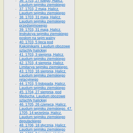
36. 1703, 27 lutego, Halicz.
Laudum sejmiku ziemskiego
37. 1703, 2 maja, Halicz.
Laudum sejmiku ziemskiego
38. 1703, 31 maja, Halicz.
Laudum sejmiku ziemskiego
przedsejmowego
39. 1703, 31 maja, Halicz.
Instrukcya sejmiku ziemskiego
posłom na sejm walny
40. 1703, 5 lipca pod
Kąkolnikami. Laudum obozowe
szlachty halickiej
41­. 1703, 3 sierpnia, Halicz.
Laudum sejmiku ziemskiego
42. 1703, 4 sierpnia, Halicz.
Limitacya sejmiku ziemskiego.
43. 1703, 16 sierpnia, Halicz.
Laudum sejmiku ziemskiego
relacyjnego
44. 1703, 5 listopada, Halicz.
Laudum sejmiku ziemskiego
45. 1704, 27 sierpnia, pod
Meduchą. Laudum obozowe
szlachty halickiej
46. 1705, 26 czerwca, Halicz.
Laudum sejmiku ziemskiego. 47.
1705, 14 września, Halicz.
Laudum sejmiku ziemskiego
deputackiego
48. 1706, 18 stycznia, Halicz.
Laudum sejmiku ziemskiego