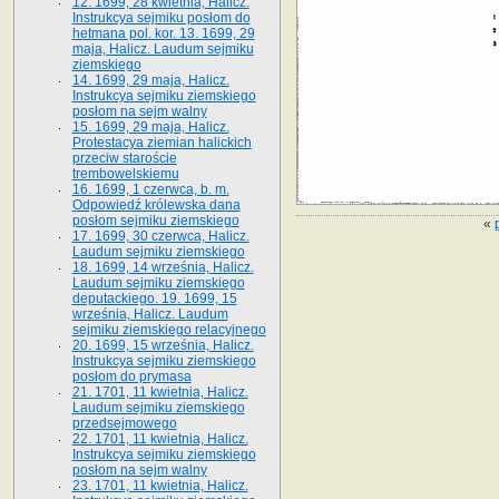
12. 1699, 28 kwietnia, Halicz.
Instrukcya sejmiku posłom do
hetmana pol. kor. 13. 1699, 29
maja, Halicz. Laudum sejmiku
ziemskiego
14. 1699, 29 maja, Halicz.
Instrukcya sejmiku ziemskiego
posłom na sejm walny
15. 1699, 29 maja, Halicz.
Protestacya ziemian halickich
przeciw staroście
trembowelskiemu
16. 1699, 1 czerwca, b. m.
Odpowiedź królewska dana
posłom sejmiku ziemskiego
«
17. 1699, 30 czerwca, Halicz.
Laudum sejmiku ziemskiego
18. 1699, 14 września, Halicz.
Laudum sejmiku ziemskiego
deputackiego. 19. 1699, 15
września, Halicz. Laudum
sejmiku ziemskiego relacyjnego
20. 1699, 15 września, Halicz.
Instrukcya sejmiku ziemskiego
posłom do prymasa
21. 1701, 11 kwietnia, Halicz.
Laudum sejmiku ziemskiego
przedsejmowego
22. 1701, 11 kwietnia, Halicz.
Instrukcya sejmiku ziemskiego
posłom na sejm walny
23. 1701, 11 kwietnia, Halicz.