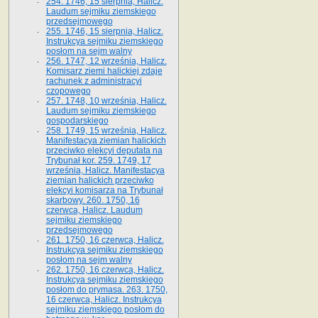
254. 1746, 15 sierpnia, Halicz.
Laudum sejmiku ziemskiego
przedsejmowego
255. 1746, 15 sierpnia, Halicz.
Instrukcya sejmiku ziemskiego
posłom na sejm walny
256. 1747, 12 września, Halicz.
Komisarz ziemi halickiej zdaje
rachunek z administracyi
czopowego
257. 1748, 10 września, Halicz.
Laudum sejmiku ziemskiego
gospodarskiego
258. 1749, 15 września, Halicz.
Manifestacya ziemian halickich
przeciwko elekcyi deputata na
Trybunał kor. 259. 1749, 17
września, Halicz. Manifestacya
ziemian halickich przeciwko
elekcyi komisarza na Trybunał
skarbowy. 260. 1750, 16
czerwca, Halicz. Laudum
sejmiku ziemskiego
przedsejmowego
261. 1750, 16 czerwca, Halicz.
Instrukcya sejmiku ziemskiego
posłom na sejm walny
262. 1750, 16 czerwca, Halicz.
Instrukcya sejmiku ziemskiego
posłom do prymasa. 263. 1750,
16 czerwca, Halicz. Instrukcya
sejmiku ziemskiego posłom do