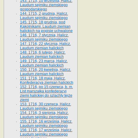
143. 1715, 10 września, Halicz.
Laudum sejmiku ziemskiego
gospodarskiego
144. 1715, 2 grudnia, Halicz.
Laudum sejmiku ziemskiego
145. 1715, 18 grudnia, pod
Kąkolnikami. Laudum ziemian
halickich na popisie uchwalone
146. 1716, 7 stycznia, Halicz.
Laudum sejmiku ziemskiego
147. 1716, 22 stycznia, Halicz.
Laudum ziemian halickich
148. 1716, 6 lutego, Halicz.
Laudum ziemian halickich
149. 1716, 23 marca, Halicz.
Laudum ziemian halickich
150. 1716, 20 kwietnia, Halicz.
Laudum ziemian halickich
151. 1716, 18 maja, Halicz.
Konfederacya ziemian halickich
152. 1716, po 15 czerwca, b. m.
List marszałka konfederacyi
ziemi halickiej do szlachty tejże
ziemi
153. 1716, 30 czerwca, Halicz.
Laudum sejmiku ziemskiego
154. 1716, 3 sierpnia, Halicz.
Laudum sejmiku ziemskiego
155. 1716, 16 września, Halicz.
Laudum sejmiku ziemskiego
156. 1716, 17 września, Halicz.
Laudum sejmiku ziemskiego