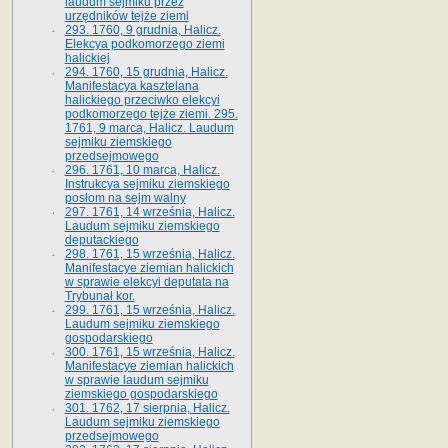
laudum sejmiku przez
urzędników tejże ziemi
293. 1760, 9 grudnia, Halicz.
Elekcya podkomorzego ziemi
halickiej
294. 1760, 15 grudnia, Halicz.
Manifestacya kasztelana
halickiego przeciwko elekcyi
podkomorzego tejże ziemi. 295.
1761, 9 marca, Halicz. Laudum
sejmiku ziemskiego
przedsejmowego
296. 1761, 10 marca, Halicz.
Instrukcya sejmiku ziemskiego
posłom na sejm walny
297. 1761, 14 września, Halicz.
Laudum sejmiku ziemskiego
deputackiego
298. 1761, 15 września, Halicz.
Manifestacye ziemian halickich
w sprawie elekcyi deputata na
Trybunał kor.
299. 1761, 15 września, Halicz.
Laudum sejmiku ziemskiego
gospodarskiego
300. 1761, 15 września, Halicz.
Manifestacye ziemian halickich
w sprawie laudum sejmiku
ziemskiego gospodarskiego
301. 1762, 17 sierpnia, Halicz.
Laudum sejmiku ziemskiego
przedsejmowego