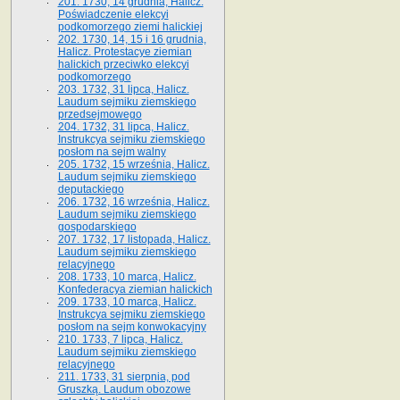
201. 1730, 14 grudnia, Halicz.
Poświadczenie elekcyi
podkomorzego ziemi halickiej
202. 1730, 14, 15 i 16 grudnia,
Halicz. Protestacye ziemian
halickich przeciwko elekcyi
podkomorzego
203. 1732, 31 lipca, Halicz.
Laudum sejmiku ziemskiego
przedsejmowego
204. 1732, 31 lipca, Halicz.
Instrukcya sejmiku ziemskiego
posłom na sejm walny
205. 1732, 15 września, Halicz.
Laudum sejmiku ziemskiego
deputackiego
206. 1732, 16 września, Halicz.
Laudum sejmiku ziemskiego
gospodarskiego
207. 1732, 17 listopada, Halicz.
Laudum sejmiku ziemskiego
relacyjnego
208. 1733, 10 marca, Halicz.
Konfederacya ziemian halickich­
209. 1733, 10 marca, Halicz.
Instrukcya sejmiku ziemskiego
posłom na sejm konwokacyjny
210. 1733, 7 lipca, Halicz.
Laudum sejmiku ziemskiego
relacyjnego
211. 1733, 31 sierpnia, pod
Gruszką. Laudum obozowe