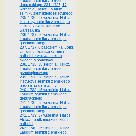
Laudum sejmiku ziemskiego
deputackiego. 234. 1736, 17
września, Halicz. Laudum
sejmiku ziemskiego relacyjnego
235. 1736, 17 września, Halicz.
Instrukcya sejmiku ziemskiego
komisarzowi na komisyę
warszawską
236. 1737, 10 września, Halicz.
Laudum sejmiku ziemskiego
gospodarskiego
237. 1737, 6 października, Borki.
Uniwersał komisarza ziemi
halickiej z wezwaniem do
składania podatków
238. 1738, 18 sierpnia, Halicz.
Laudum sejmiku ziemskiego
przedsejmowego
239. 1738, 18 sierpnia, Halicz.
Instrukcya sejmiku ziemskiego
posłom na sejm walny
240. 1738, 15 września, Halicz.
Laudum sejmiku ziemskiego
deputackiego
241. 1739, 15 września, Halicz.
Laudum sejmiku ziemskiego
gospodarskiego
242. 1739, 17 września, Halicz.
Elekcya podkomorzego ziemi
halickiej
243. 1740, 15 sierpnia, Halicz.
Laudum sejmiku ziemskiego