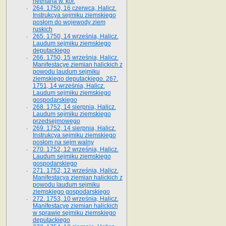
hetmana w. kor.
264. 1750, 16 czerwca, Halicz.
Instrukcya sejmiku ziemskiego
posłom do wojewody ziem
ruskich
265. 1750, 14 września, Halicz.
Laudum sejmiku ziemskiego
deputackiego
266. 1750, 15 września, Halicz.
Manifestacye ziemian halickich z
powodu laudum sejmiku
ziemskiego deputackiego. 267.
1751, 14 września, Halicz.
Laudum sejmiku ziemskiego
gospodarskiego
268. 1752, 14 sierpnia, Halicz.
Laudum sejmiku ziemskiego
przedsejmowego
269. 1752, 14 sierpnia, Halicz.
Instrukcya sejmiku ziemskiego
posłom na sejm walny
270. 1752, 12 września, Halicz.
Laudum sejmiku ziemskiego
gospodarskiego
271. 1752, 12 września, Halicz.
Manifestacya ziemian halickich z
powodu laudum sejmiku
ziemskiego gospodarskiego
272. 1753, 10 września, Halicz.
Manifestacye ziemian halickich
w sprawie sejmiku ziemskiego
deputackiego