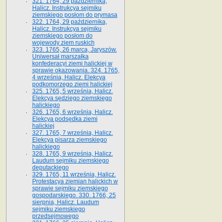
321. 1764, 29 października,
Halicz. Instrukcya sejmiku
ziemskiego posłom do prymasa
322. 1764, 29 października,
Halicz. Instrukcya sejmiku
ziemskiego posłom do
wojewody ziem ruskich
323. 1765, 26 marca, Jaryszów.
Uniwersał marszałka
konfederacyi ziemi halickiej w
sprawie okazowania. 324. 1765,
4 września, Halicz. Elekcya
podkomorzego ziemi halickiej
325. 1765, 5 września, Halicz.
Elekcya sędziego ziemskiego
halickiego
326. 1765, 6 września, Halicz.
Elekcya podsędka ziemi
halickiej
327. 1765, 7 września, Halicz.
Elekcya pisarza ziemskiego
halickiego
328. 1765, 9 września, Halicz.
Laudum sejmiku ziemskiego
deputackiego
329. 1765, 11 września, Halicz.
Protestacya ziemian halickich w
sprawie sejmiku ziemskiego
gospodarskiego. 330. 1766, 25
sierpnia, Halicz. Laudum
sejmiku ziemskiego
przedsejmowego