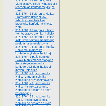
312. 1764, 13 sierpnia, Halicz.
Manifestacya szlachty halickiej z
recesem od konfederacyi tejże
ziemi
313. 1764, 13 sierpnia, Halicz.
Protestacya urzędników i
szlachty ziemi halickiej
przeciwko konfederacyi tejże
ziemi
314. 1764, 13 sierpnia, Halicz.
Konfederacya ziemian halickich
315. 1764, 13 sierpnia, Halicz.
Instrukcya sejmiku ziemskiego
posłom na sejm elekcyjny
316. 1764, 24 sierpnia, Żuków.
Uniwersał marszałka
konfederacyi ziemi halickiej
317. 1764, 1 października,
Lwów. Manifestacya Maryana
Potockiego, marszałka
konfederacyi ziemi halickiej i
innych Potockich
318. 1764, 29 października,
Halicz. Laudum sejmiku
ziemskiego przedsejmowego
319. 1764, 29 października,
Halicz. Instrukcya sejmiku
ziemskiego posłom na sejm
koronacyjny
320. 1764, 29 października,
Halicz. Instrukcya sejmiku
ziemskiego posłom do króla