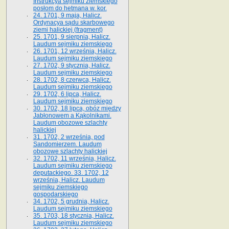
Instrukcya sejmiku ziemskiego
posłom do hetmana w. kor.
24. 1701, 9 maja, Halicz.
Ordynacya sądu skarbowego
ziemi halickiej (fragment)
25. 1701, 9 sierpnia, Halicz.
Laudum sejmiku ziemskiego
26. 1701, 12 września, Halicz.
Laudum sejmiku ziemskiego
27. 1702, 9 stycznia, Halicz.
Laudum sejmiku ziemskiego
28. 1702, 8 czerwca, Halicz.
Laudum sejmiku ziemskiego
29. 1702, 6 lipca, Halicz.
Laudum sejmiku ziemskiego
30. 1702, 18 lipca, obóz między
Jabłonowem a Kąkolnikami.
Laudum obozowe szlachty
halickiej
31. 1702, 2 września, pod
Sandomierzem. Laudum
obozowe szlachty halickiej
32. 1702, 11 września, Halicz.
Laudum sejmiku ziemskiego
deputackiego. 33. 1702, 12
września, Halicz. Laudum
sejmiku ziemskiego
gospodarskiego
34. 1702, 5 grudnia, Halicz.
Laudum sejmiku ziemskiego
35. 1703, 18 stycznia, Halicz.
Laudum sejmiku ziemskiego