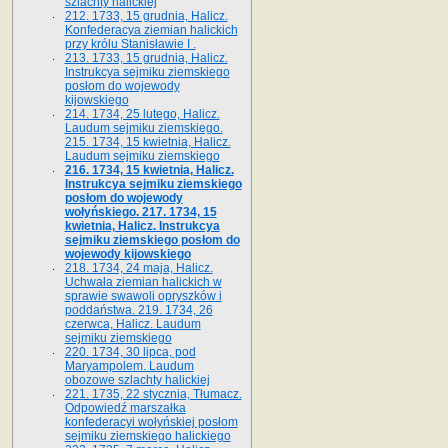
szlachty halickiej
212. 1733, 15 grudnia, Halicz.
Konfederacya ziemian halickich
przy królu Stanisławie I .
213. 1733, 15 grudnia, Halicz.
Instrukcya sejmiku ziemskiego
posłom do wojewody
kijowskiego
214. 1734, 25 lutego, Halicz.
Laudum sejmiku ziemskiego.
215. 1734, 15 kwietnia, Halicz.
Laudum sejmiku ziemskiego
216. 1734, 15 kwietnia, Halicz.
Instrukcya sejmiku ziemskiego
posłom do wojewody
wołyńskiego. 217. 1734, 15
kwietnia, Halicz. Instrukcya
sejmiku ziemskiego posłom do
wojewody kijowskiego
218. 1734, 24 maja, Halicz.
Uchwała ziemian halickich w
sprawie swawoli opryszków i
poddaństwa. 219. 1734, 26
czerwca, Halicz. Laudum
sejmiku ziemskiego
220. 1734, 30 lipca, pod
Maryampolem. Laudum
obozowe szlachty halickiej
221. 1735, 22 stycznia, Tłumacz.
Odpowiedź marszałka
konfederacyi wołyńskiej posłom
sejmiku ziemskiego halickiego