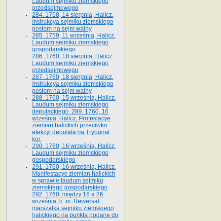
Laudum sejmiku ziemskiego
przedsejmowego
284. 1758, 14 sierpnia, Halicz.
Instrukcya sejmiku ziemskiego
posłom na sejm walny
285. 1759, 11 września, Halicz.
Laudum sejmiku ziemskiego
gospodarskiego
286. 1760, 18 sierpnia, Halicz.
Laudum sejmiku ziemskiego
przedsejmowego
287. 1760, 18 sierpnia, Halicz.
Instrukcya sejmiku ziemskiego
posłom na sejm walny
288. 1760, 15 września, Halicz.
Laudum sejmiku ziemskiego
deputackiego. 289. 1760, 16
września, Halicz. Protestacye
ziemian halickich przeciwko
elekcyi deputata na Trybunał
kor.
290. 1760, 16 września, Halicz.
Laudum sejmiku ziemskiego
gospodarskiego
291. 1760, 16 września, Halicz.
Manifestacye ziemian halickich
w sprawie laudum sejmiku
ziemskiego gospodarskiego
292. 1760, między 16 a 26
września, b. m. Rewersał
marszałka sejmiku ziemskiego
halickiego na punkta podane do