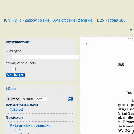
ICM
›
DIR
›
Zasoby polskie
›
Akta grodzkie i ziemskie
›
T. 25
› strona 386
«
Wyszukiwanie
w książce
szukaj w całej serii
Idź do
strona:
Pobierz pełen tekst
T. 25.txt
Nawigacja
Akta grodzkie i ziemskie
T. 25