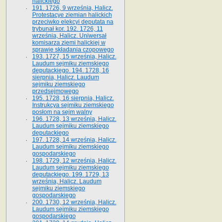
halickiego
191. 1726, 9 września, Halicz.
Protestacye ziemian halickich
przeciwko elekcyi deputata na
trybunał kor. 192. 1726, 11
września, Halicz. Uniwersał
komisarza ziemi halickiej w
sprawie składania czopowego
193. 1727, 15 września, Halicz.
Laudum sejmiku ziemskiego
deputackiego. 194. 1728, 16
sierpnia, Halicz. Laudum
sejmiku ziemskiego
przedsejmowego
195. 1728, 16 sierpnia, Halicz.
Instrukcya sejmiku ziemskiego
posłom na sejm walny
196. 1728, 13 września, Halicz.
Laudum sejmiku ziemskiego
deputackiego
197. 1728, 14 września, Halicz.
Laudum sejmiku ziemskiego
gospodarskiego
198. 1729, 12 września, Halicz.
Laudum sejmiku ziemskiego
deputackiego. 199. 1729, 13
września, Halicz. Laudum
sejmiku ziemskiego
gospodarskiego
200. 1730, 12 września, Halicz.
Laudum sejmiku ziemskiego
gospodarskiego