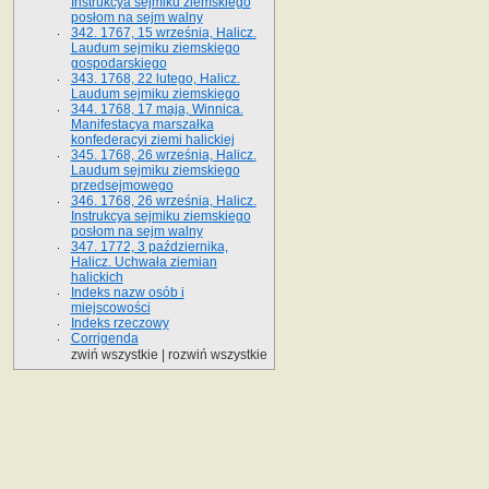
Instrukcya sejmiku ziemskiego
posłom na sejm walny
342. 1767, 15 września, Halicz.
Laudum sejmiku ziemskiego
gospodarskiego
343. 1768, 22 lutego, Halicz.
Laudum sejmiku ziemskiego
344. 1768, 17 maja, Winnica.
Manifestacya marszałka
konfederacyi ziemi halickiej
345. 1768, 26 września, Halicz.
Laudum sejmiku ziemskiego
przedsejmowego
346. 1768, 26 września, Halicz.
Instrukcya sejmiku ziemskiego
posłom na sejm walny
347. 1772, 3 października,
Halicz. Uchwała ziemian
halickich
Indeks nazw osób i
miejscowości
Indeks rzeczowy
Corrigenda
zwiń wszystkie
|
rozwiń wszystkie