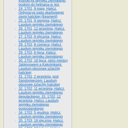
Instrukcya sejmiku ziemskiego
posłom do hetmana w. kor.
24. 1701, 9 maja, Halicz.
Ordynacya sądu skarbowego
ziemi halickiej (fragment)
25. 1701, 9 sierpnia, Halicz.
Laudum sejmiku ziemskiego
26. 1701, 12 września, Halicz.
Laudum sejmiku ziemskiego
27. 1702, 9 stycznia, Halicz.
Laudum sejmiku ziemskiego
28. 1702, 8 czerwca, Halicz.
Laudum sejmiku ziemskiego
29. 1702, 6 lipca, Halicz.
Laudum sejmiku ziemskiego
30. 1702, 18 lipca, obóz między
Jabłonowem a Kąkolnikami.
Laudum obozowe szlachty
halickiej
31. 1702, 2 września, pod
Sandomierzem. Laudum
obozowe szlachty halickiej
32. 1702, 11 września, Halicz.
Laudum sejmiku ziemskiego
deputackiego. 33. 1702, 12
września, Halicz. Laudum
sejmiku ziemskiego
gospodarskiego
34. 1702, 5 grudnia, Halicz.
Laudum sejmiku ziemskiego
35. 1703, 18 stycznia, Halicz.
Laudum sejmiku ziemskiego