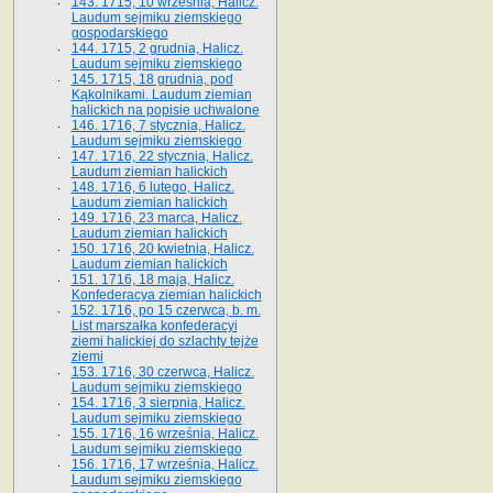
143. 1715, 10 września, Halicz.
Laudum sejmiku ziemskiego
gospodarskiego
144. 1715, 2 grudnia, Halicz.
Laudum sejmiku ziemskiego
145. 1715, 18 grudnia, pod
Kąkolnikami. Laudum ziemian
halickich na popisie uchwalone
146. 1716, 7 stycznia, Halicz.
Laudum sejmiku ziemskiego
147. 1716, 22 stycznia, Halicz.
Laudum ziemian halickich
148. 1716, 6 lutego, Halicz.
Laudum ziemian halickich
149. 1716, 23 marca, Halicz.
Laudum ziemian halickich
150. 1716, 20 kwietnia, Halicz.
Laudum ziemian halickich
151. 1716, 18 maja, Halicz.
Konfederacya ziemian halickich
152. 1716, po 15 czerwca, b. m.
List marszałka konfederacyi
ziemi halickiej do szlachty tejże
ziemi
153. 1716, 30 czerwca, Halicz.
Laudum sejmiku ziemskiego
154. 1716, 3 sierpnia, Halicz.
Laudum sejmiku ziemskiego
155. 1716, 16 września, Halicz.
Laudum sejmiku ziemskiego
156. 1716, 17 września, Halicz.
Laudum sejmiku ziemskiego