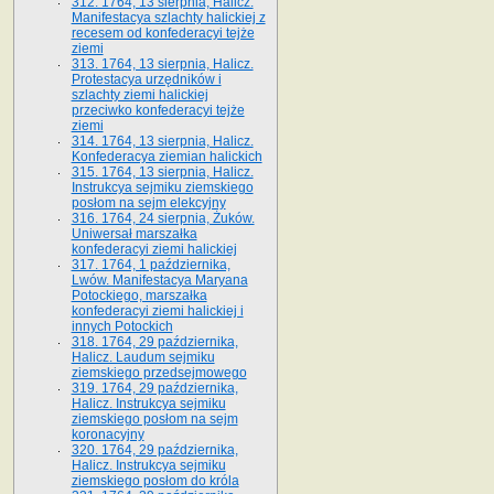
312. 1764, 13 sierpnia, Halicz.
Manifestacya szlachty halickiej z
recesem od konfederacyi tejże
ziemi
313. 1764, 13 sierpnia, Halicz.
Protestacya urzędników i
szlachty ziemi halickiej
przeciwko konfederacyi tejże
ziemi
314. 1764, 13 sierpnia, Halicz.
Konfederacya ziemian halickich
315. 1764, 13 sierpnia, Halicz.
Instrukcya sejmiku ziemskiego
posłom na sejm elekcyjny
316. 1764, 24 sierpnia, Żuków.
Uniwersał marszałka
konfederacyi ziemi halickiej
317. 1764, 1 października,
Lwów. Manifestacya Maryana
Potockiego, marszałka
konfederacyi ziemi halickiej i
innych Potockich
318. 1764, 29 października,
Halicz. Laudum sejmiku
ziemskiego przedsejmowego
319. 1764, 29 października,
Halicz. Instrukcya sejmiku
ziemskiego posłom na sejm
koronacyjny
320. 1764, 29 października,
Halicz. Instrukcya sejmiku
ziemskiego posłom do króla