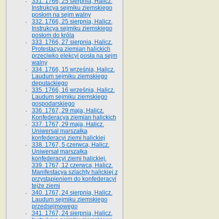
331. 1766, 25 sierpnia, Halicz.
Instrukcya sejmiku ziemskiego
posłom na sejm walny
332. 1766, 25 sierpnia, Halicz.
Instrukcya sejmiku ziemskiego
posłom do króla
333. 1766, 27 sierpnia, Halicz.
Protestacya ziemian halickich
przeciwko elekcyi posła na sejm
walny
334. 1766, 15 września, Halicz.
Laudum sejmiku ziemskiego
deputackiego
335. 1766, 16 września, Halicz.
Laudum sejmiku ziemskiego
gospodarskiego
336. 1767, 29 maja, Halicz.
Konfederacya ziemian halickich
337. 1767, 29 maja, Halicz.
Uniwersał marszałka
konfederacyi ziemi halickiej
338. 1767, 5 czerwca, Halicz.
Uniwersał marszałka
konfederacyi ziemi halickiej.
339. 1767, 12 czerwca, Halicz.
Manifestacya szlachty halickiej z
przystąpieniem do konfederacyi
tejże ziemi
340. 1767, 24 sierpnia, Halicz.
Laudum sejmiku ziemskiego
przedsejmowego
341. 1767, 24 sierpnia, Halicz.