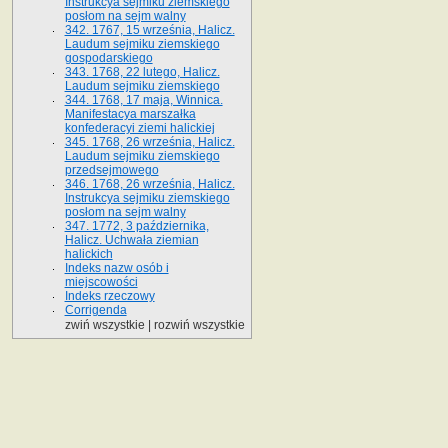
Instrukcya sejmiku ziemskiego
posłom na sejm walny
342. 1767, 15 września, Halicz.
Laudum sejmiku ziemskiego
gospodarskiego
343. 1768, 22 lutego, Halicz.
Laudum sejmiku ziemskiego
344. 1768, 17 maja, Winnica.
Manifestacya marszałka
konfederacyi ziemi halickiej
345. 1768, 26 września, Halicz.
Laudum sejmiku ziemskiego
przedsejmowego
346. 1768, 26 września, Halicz.
Instrukcya sejmiku ziemskiego
posłom na sejm walny
347. 1772, 3 października,
Halicz. Uchwała ziemian
halickich
Indeks nazw osób i
miejscowości
Indeks rzeczowy
Corrigenda
zwiń wszystkie
|
rozwiń wszystkie