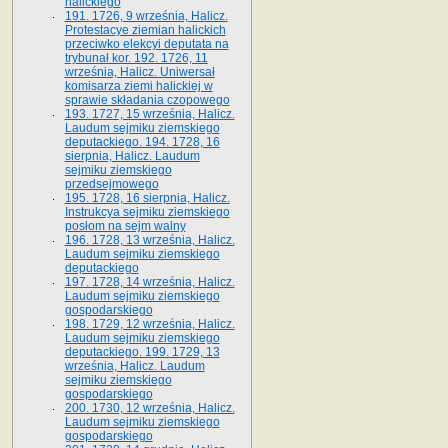
halickiego
191. 1726, 9 września, Halicz.
Protestacye ziemian halickich
przeciwko elekcyi deputata na
trybunał kor. 192. 1726, 11
września, Halicz. Uniwersał
komisarza ziemi halickiej w
sprawie składania czopowego
193. 1727, 15 września, Halicz.
Laudum sejmiku ziemskiego
deputackiego. 194. 1728, 16
sierpnia, Halicz. Laudum
sejmiku ziemskiego
przedsejmowego
195. 1728, 16 sierpnia, Halicz.
Instrukcya sejmiku ziemskiego
posłom na sejm walny
196. 1728, 13 września, Halicz.
Laudum sejmiku ziemskiego
deputackiego
197. 1728, 14 września, Halicz.
Laudum sejmiku ziemskiego
gospodarskiego
198. 1729, 12 września, Halicz.
Laudum sejmiku ziemskiego
deputackiego. 199. 1729, 13
września, Halicz. Laudum
sejmiku ziemskiego
gospodarskiego
200. 1730, 12 września, Halicz.
Laudum sejmiku ziemskiego
gospodarskiego