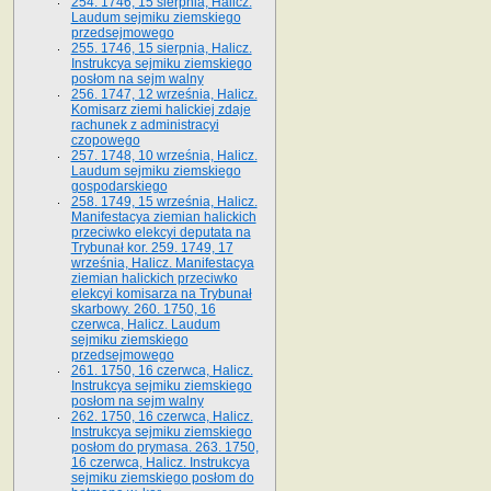
254. 1746, 15 sierpnia, Halicz.
Laudum sejmiku ziemskiego
przedsejmowego
255. 1746, 15 sierpnia, Halicz.
Instrukcya sejmiku ziemskiego
posłom na sejm walny
256. 1747, 12 września, Halicz.
Komisarz ziemi halickiej zdaje
rachunek z administracyi
czopowego
257. 1748, 10 września, Halicz.
Laudum sejmiku ziemskiego
gospodarskiego
258. 1749, 15 września, Halicz.
Manifestacya ziemian halickich
przeciwko elekcyi deputata na
Trybunał kor. 259. 1749, 17
września, Halicz. Manifestacya
ziemian halickich przeciwko
elekcyi komisarza na Trybunał
skarbowy. 260. 1750, 16
czerwca, Halicz. Laudum
sejmiku ziemskiego
przedsejmowego
261. 1750, 16 czerwca, Halicz.
Instrukcya sejmiku ziemskiego
posłom na sejm walny
262. 1750, 16 czerwca, Halicz.
Instrukcya sejmiku ziemskiego
posłom do prymasa. 263. 1750,
16 czerwca, Halicz. Instrukcya
sejmiku ziemskiego posłom do