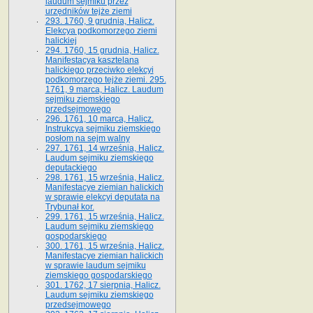
laudum sejmiku przez
urzędników tejże ziemi
293. 1760, 9 grudnia, Halicz.
Elekcya podkomorzego ziemi
halickiej
294. 1760, 15 grudnia, Halicz.
Manifestacya kasztelana
halickiego przeciwko elekcyi
podkomorzego tejże ziemi. 295.
1761, 9 marca, Halicz. Laudum
sejmiku ziemskiego
przedsejmowego
296. 1761, 10 marca, Halicz.
Instrukcya sejmiku ziemskiego
posłom na sejm walny
297. 1761, 14 września, Halicz.
Laudum sejmiku ziemskiego
deputackiego
298. 1761, 15 września, Halicz.
Manifestacye ziemian halickich
w sprawie elekcyi deputata na
Trybunał kor.
299. 1761, 15 września, Halicz.
Laudum sejmiku ziemskiego
gospodarskiego
300. 1761, 15 września, Halicz.
Manifestacye ziemian halickich
w sprawie laudum sejmiku
ziemskiego gospodarskiego
301. 1762, 17 sierpnia, Halicz.
Laudum sejmiku ziemskiego
przedsejmowego