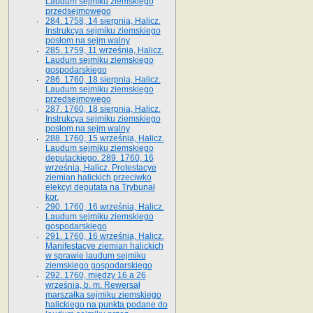
Laudum sejmiku ziemskiego
przedsejmowego
284. 1758, 14 sierpnia, Halicz.
Instrukcya sejmiku ziemskiego
posłom na sejm walny
285. 1759, 11 września, Halicz.
Laudum sejmiku ziemskiego
gospodarskiego
286. 1760, 18 sierpnia, Halicz.
Laudum sejmiku ziemskiego
przedsejmowego
287. 1760, 18 sierpnia, Halicz.
Instrukcya sejmiku ziemskiego
posłom na sejm walny
288. 1760, 15 września, Halicz.
Laudum sejmiku ziemskiego
deputackiego. 289. 1760, 16
września, Halicz. Protestacye
ziemian halickich przeciwko
elekcyi deputata na Trybunał
kor.
290. 1760, 16 września, Halicz.
Laudum sejmiku ziemskiego
gospodarskiego
291. 1760, 16 września, Halicz.
Manifestacye ziemian halickich
w sprawie laudum sejmiku
ziemskiego gospodarskiego
292. 1760, między 16 a 26
września, b. m. Rewersał
marszałka sejmiku ziemskiego
halickiego na punkta podane do