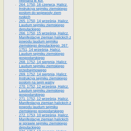
hetmana w. kor.
264. 1750, 16 czerwca, Halicz.
Instrukcya sejmiku ziemskiego
posłom do wojewody ziem
ruskich
265. 1750, 14 września, Halicz.
Laudum sejmiku ziemskiego
deputackiego
266. 1750, 15 września, Halicz.
Manifestacye ziemian halickich z
powodu laudum sejmiku
ziemskiego deputackiego. 267.
1751, 14 września, Halicz.
Laudum sejmiku ziemskiego
gospodarskiego
268. 1752, 14 sierpnia, Halicz.
Laudum sejmiku ziemskiego
przedsejmowego
269. 1752, 14 sierpnia, Halicz.
Instrukcya sejmiku ziemskiego
posłom na sejm walny
270. 1752, 12 września, Halicz.
Laudum sejmiku ziemskiego
gospodarskiego
271. 1752, 12 września, Halicz.
Manifestacya ziemian halickich z
powodu laudum sejmiku
ziemskiego gospodarskiego
272. 1753, 10 września, Halicz.
Manifestacye ziemian halickich
w sprawie sejmiku ziemskiego
deputackiego