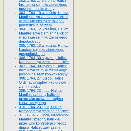
302. 1762, 17 sierpnia, Halicz.
Instrukcya sejmiku ziemskiego
posłom na sejm walny
303. 1763, 10 września, Halicz.
Manifestacya ziemian halickich
w sprawie elekcyi sędziego i
podsędka tejże ziemi
304. 1763, 12 września, Halicz.
Manifestacye ziemian halickich
w sprawie sejmiku ziemskiego
deputackiego
305. 1763, 13 września, Halicz.
Laudum sejmiku ziemskiego
gospodarskiego
306. 1764, 30 stycznia, Halicz.
Konfederacya ziemian halickich
307. 1764, 30 stycznia, Halicz.
Instrukcya sejmiku ziemskiego
posłom na sejm konwokacyjny
308. 1764, 27 lutego, Halicz.
Ordynacya sądów kapturowych
ziemi halickiej
309. 1764, 23 lipca, Halicz.
Manifest szlachty halickiej
przeciwko uchwałom sejmu
konwokacyjnego
310. 1764, 23 lipca, Halicz.
Konfederacya ziemian halickich
311. 1764, 23 lipca, Maryampol.
Manifest szlachty halickiej
przeciwko konfederacyi tegoż
dnia w Haliczu zawiązanej