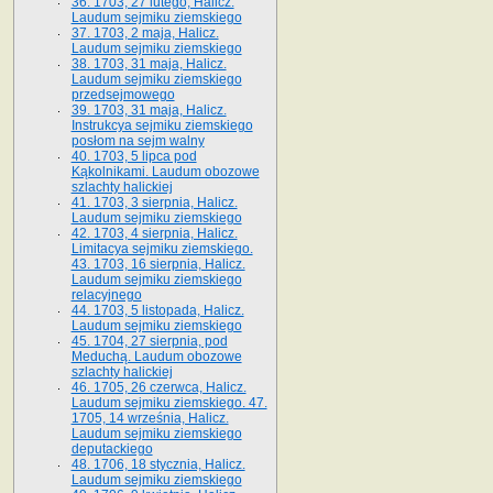
36. 1703, 27 lutego, Halicz.
Laudum sejmiku ziemskiego
37. 1703, 2 maja, Halicz.
Laudum sejmiku ziemskiego
38. 1703, 31 maja, Halicz.
Laudum sejmiku ziemskiego
przedsejmowego
39. 1703, 31 maja, Halicz.
Instrukcya sejmiku ziemskiego
posłom na sejm walny
40. 1703, 5 lipca pod
Kąkolnikami. Laudum obozowe
szlachty halickiej
41­. 1703, 3 sierpnia, Halicz.
Laudum sejmiku ziemskiego
42. 1703, 4 sierpnia, Halicz.
Limitacya sejmiku ziemskiego.
43. 1703, 16 sierpnia, Halicz.
Laudum sejmiku ziemskiego
relacyjnego
44. 1703, 5 listopada, Halicz.
Laudum sejmiku ziemskiego
45. 1704, 27 sierpnia, pod
Meduchą. Laudum obozowe
szlachty halickiej
46. 1705, 26 czerwca, Halicz.
Laudum sejmiku ziemskiego. 47.
1705, 14 września, Halicz.
Laudum sejmiku ziemskiego
deputackiego
48. 1706, 18 stycznia, Halicz.
Laudum sejmiku ziemskiego