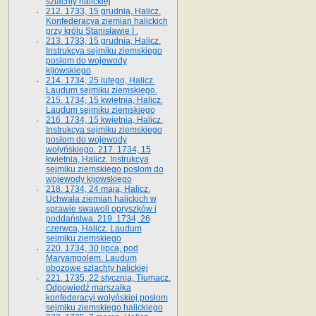
szlachty halickiej
212. 1733, 15 grudnia, Halicz.
Konfederacya ziemian halickich
przy królu Stanisławie I .
213. 1733, 15 grudnia, Halicz.
Instrukcya sejmiku ziemskiego
posłom do wojewody
kijowskiego
214. 1734, 25 lutego, Halicz.
Laudum sejmiku ziemskiego.
215. 1734, 15 kwietnia, Halicz.
Laudum sejmiku ziemskiego
216. 1734, 15 kwietnia, Halicz.
Instrukcya sejmiku ziemskiego
posłom do wojewody
wołyńskiego. 217. 1734, 15
kwietnia, Halicz. Instrukcya
sejmiku ziemskiego posłom do
wojewody kijowskiego
218. 1734, 24 maja, Halicz.
Uchwała ziemian halickich w
sprawie swawoli opryszków i
poddaństwa. 219. 1734, 26
czerwca, Halicz. Laudum
sejmiku ziemskiego
220. 1734, 30 lipca, pod
Maryampolem. Laudum
obozowe szlachty halickiej
221. 1735, 22 stycznia, Tłumacz.
Odpowiedź marszałka
konfederacyi wołyńskiej posłom
sejmiku ziemskiego halickiego