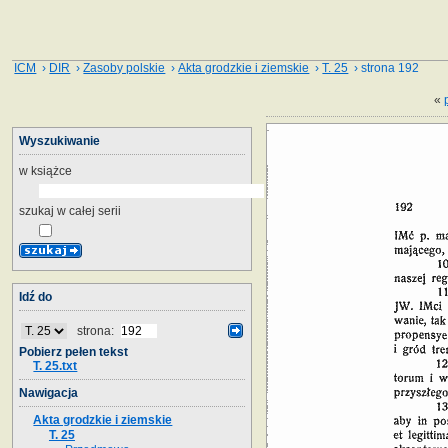
ICM
›
DIR
›
Zasoby polskie
›
Akta grodzkie i ziemskie
›
T. 25
› strona 192
«
Wyszukiwanie
w książce
szukaj w całej serii
Idź do
strona:
Pobierz pełen tekst
T. 25.txt
Nawigacja
Akta grodzkie i ziemskie
T. 25