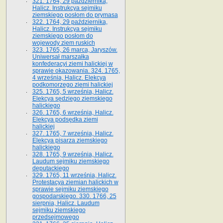
321. 1764, 29 października,
Halicz. Instrukcya sejmiku
ziemskiego posłom do prymasa
322. 1764, 29 października,
Halicz. Instrukcya sejmiku
ziemskiego posłom do
wojewody ziem ruskich
323. 1765, 26 marca, Jaryszów.
Uniwersał marszałka
konfederacyi ziemi halickiej w
sprawie okazowania. 324. 1765,
4 września, Halicz. Elekcya
podkomorzego ziemi halickiej
325. 1765, 5 września, Halicz.
Elekcya sędziego ziemskiego
halickiego
326. 1765, 6 września, Halicz.
Elekcya podsędka ziemi
halickiej
327. 1765, 7 września, Halicz.
Elekcya pisarza ziemskiego
halickiego
328. 1765, 9 września, Halicz.
Laudum sejmiku ziemskiego
deputackiego
329. 1765, 11 września, Halicz.
Protestacya ziemian halickich w
sprawie sejmiku ziemskiego
gospodarskiego. 330. 1766, 25
sierpnia, Halicz. Laudum
sejmiku ziemskiego
przedsejmowego