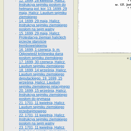
12. 1699, 28 kwietnia, Halicz.
Instrukcya sejmiku posłom do
hetmana pol. kor. 13. 1699, 29
maja, Halicz. Laudum sejmiku
ziemskiego
14. 1699, 29 maja, Halicz.
Instrukcya sejmiku ziemskiego
posłom na sejm walny
15. 1699, 29 maja, Halicz.
Protestacya ziemian halickich
przeciw staroście
trembowelskiemu
16. 1699, 1 czerwca, b. m.
Odpowiedź królewska dana
posłom sejmiku ziemskiego
«
17. 1699, 30 czerwca, Halicz.
Laudum sejmiku ziemskiego
18. 1699, 14 września, Halicz.
Laudum sejmiku ziemskiego
deputackiego. 19. 1699, 15
września, Halicz. Laudum
sejmiku ziemskiego relacyjnego
20. 1699, 15 września, Halicz.
Instrukcya sejmiku ziemskiego
posłom do prymasa
21. 1701, 11 kwietnia, Halicz.
Laudum sejmiku ziemskiego
przedsejmowego
22. 1701, 11 kwietnia, Halicz.
Instrukcya sejmiku ziemskiego
posłom na sejm walny
23. 1701, 11 kwietnia, Halicz.