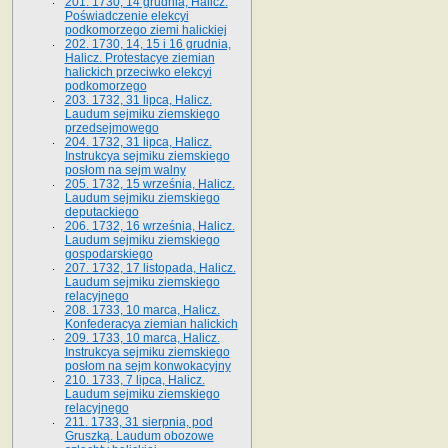
201. 1730, 14 grudnia, Halicz.
Poświadczenie elekcyi
podkomorzego ziemi halickiej
202. 1730, 14, 15 i 16 grudnia,
Halicz. Protestacye ziemian
halickich przeciwko elekcyi
podkomorzego
203. 1732, 31 lipca, Halicz.
Laudum sejmiku ziemskiego
przedsejmowego
204. 1732, 31 lipca, Halicz.
Instrukcya sejmiku ziemskiego
posłom na sejm walny
205. 1732, 15 września, Halicz.
Laudum sejmiku ziemskiego
deputackiego
206. 1732, 16 września, Halicz.
Laudum sejmiku ziemskiego
gospodarskiego
207. 1732, 17 listopada, Halicz.
Laudum sejmiku ziemskiego
relacyjnego
208. 1733, 10 marca, Halicz.
Konfederacya ziemian halickich­
209. 1733, 10 marca, Halicz.
Instrukcya sejmiku ziemskiego
posłom na sejm konwokacyjny
210. 1733, 7 lipca, Halicz.
Laudum sejmiku ziemskiego
relacyjnego
211. 1733, 31 sierpnia, pod
Gruszką. Laudum obozowe