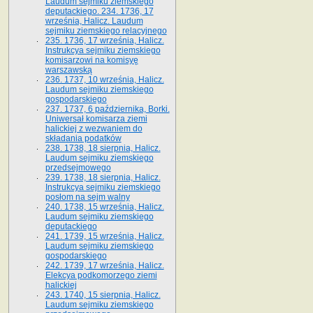
Laudum sejmiku ziemskiego
deputackiego. 234. 1736, 17
września, Halicz. Laudum
sejmiku ziemskiego relacyjnego
235. 1736, 17 września, Halicz.
Instrukcya sejmiku ziemskiego
komisarzowi na komisyę
warszawską
236. 1737, 10 września, Halicz.
Laudum sejmiku ziemskiego
gospodarskiego
237. 1737, 6 października, Borki.
Uniwersał komisarza ziemi
halickiej z wezwaniem do
składania podatków
238. 1738, 18 sierpnia, Halicz.
Laudum sejmiku ziemskiego
przedsejmowego
239. 1738, 18 sierpnia, Halicz.
Instrukcya sejmiku ziemskiego
posłom na sejm walny
240. 1738, 15 września, Halicz.
Laudum sejmiku ziemskiego
deputackiego
241. 1739, 15 września, Halicz.
Laudum sejmiku ziemskiego
gospodarskiego
242. 1739, 17 września, Halicz.
Elekcya podkomorzego ziemi
halickiej
243. 1740, 15 sierpnia, Halicz.
Laudum sejmiku ziemskiego