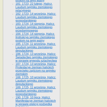
posłom na sejm walny
181. 1723, 22 lutego, Halicz.
Laudum sejmiku ziemskiego
relacyjnego
182. 1723, 14 września, Halicz.
Laudum sejmiku ziemskiego
gospodarskiego
183. 1724, 14 sierpnia, Halicz.
Laudum sejmiku ziemskiego
przedsejmowego
184. 1724, 14 sierpnia, Halicz.
Instrukcya sejmiku ziemskiego
posłom na sejm walny
185. 1724, 11 września, Halicz.
Laudum sejmiku ziemskiego
deputackiego
186. 1724, 13 września, Halicz.
Świadectwo sejmiku ziemskiego
w sprawie wywodu szlachectwa
187. 1724, 13 września, Halicz.
Protestacye ziemian halickich
przeciwko zajściom na sejmiku
ziemskim
188. 1725, 10 września, Halicz.
Laudum sejmiku ziemskiego
deputackiego
189. 1725, 11 września, Halicz.
Laudum sejmiku ziemskiego
gospodarskiego
190. 1726, 10 lipca, Halicz.
Manifestacye ziemian halickich
w sprawie elekcyi podsędka