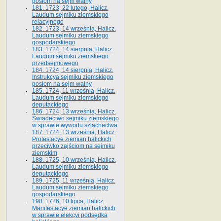
posłom na sejm walny
181. 1723, 22 lutego, Halicz.
Laudum sejmiku ziemskiego
relacyjnego
182. 1723, 14 września, Halicz.
Laudum sejmiku ziemskiego
gospodarskiego
183. 1724, 14 sierpnia, Halicz.
Laudum sejmiku ziemskiego
przedsejmowego
184. 1724, 14 sierpnia, Halicz.
Instrukcya sejmiku ziemskiego
posłom na sejm walny
185. 1724, 11 września, Halicz.
Laudum sejmiku ziemskiego
deputackiego
186. 1724, 13 września, Halicz.
Świadectwo sejmiku ziemskiego
w sprawie wywodu szlachectwa
187. 1724, 13 września, Halicz.
Protestacye ziemian halickich
przeciwko zajściom na sejmiku
ziemskim
188. 1725, 10 września, Halicz.
Laudum sejmiku ziemskiego
deputackiego
189. 1725, 11 września, Halicz.
Laudum sejmiku ziemskiego
gospodarskiego
190. 1726, 10 lipca, Halicz.
Manifestacye ziemian halickich
w sprawie elekcyi podsędka