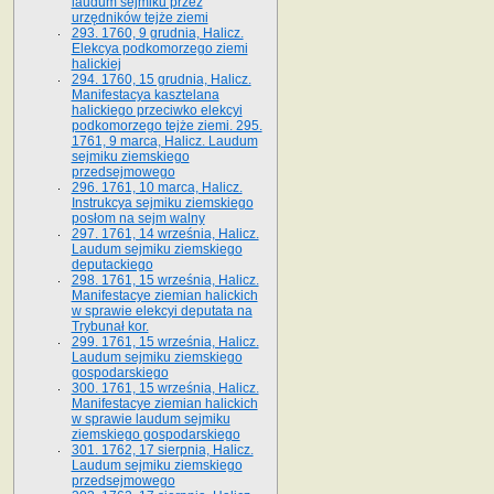
laudum sejmiku przez
urzędników tejże ziemi
293. 1760, 9 grudnia, Halicz.
Elekcya podkomorzego ziemi
halickiej
294. 1760, 15 grudnia, Halicz.
Manifestacya kasztelana
halickiego przeciwko elekcyi
podkomorzego tejże ziemi. 295.
1761, 9 marca, Halicz. Laudum
sejmiku ziemskiego
przedsejmowego
296. 1761, 10 marca, Halicz.
Instrukcya sejmiku ziemskiego
posłom na sejm walny
297. 1761, 14 września, Halicz.
Laudum sejmiku ziemskiego
deputackiego
298. 1761, 15 września, Halicz.
Manifestacye ziemian halickich
w sprawie elekcyi deputata na
Trybunał kor.
299. 1761, 15 września, Halicz.
Laudum sejmiku ziemskiego
gospodarskiego
300. 1761, 15 września, Halicz.
Manifestacye ziemian halickich
w sprawie laudum sejmiku
ziemskiego gospodarskiego
301. 1762, 17 sierpnia, Halicz.
Laudum sejmiku ziemskiego
przedsejmowego