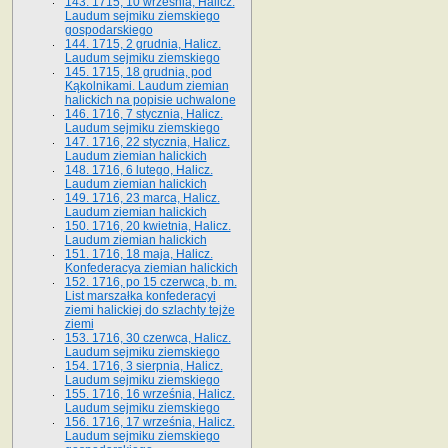
143. 1715, 10 września, Halicz.
Laudum sejmiku ziemskiego
gospodarskiego
144. 1715, 2 grudnia, Halicz.
Laudum sejmiku ziemskiego
145. 1715, 18 grudnia, pod
Kąkolnikami. Laudum ziemian
halickich na popisie uchwalone
146. 1716, 7 stycznia, Halicz.
Laudum sejmiku ziemskiego
147. 1716, 22 stycznia, Halicz.
Laudum ziemian halickich
148. 1716, 6 lutego, Halicz.
Laudum ziemian halickich
149. 1716, 23 marca, Halicz.
Laudum ziemian halickich
150. 1716, 20 kwietnia, Halicz.
Laudum ziemian halickich
151. 1716, 18 maja, Halicz.
Konfederacya ziemian halickich
152. 1716, po 15 czerwca, b. m.
List marszałka konfederacyi
ziemi halickiej do szlachty tejże
ziemi
153. 1716, 30 czerwca, Halicz.
Laudum sejmiku ziemskiego
154. 1716, 3 sierpnia, Halicz.
Laudum sejmiku ziemskiego
155. 1716, 16 września, Halicz.
Laudum sejmiku ziemskiego
156. 1716, 17 września, Halicz.
Laudum sejmiku ziemskiego