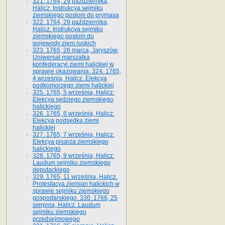
321. 1764, 29 października,
Halicz. Instrukcya sejmiku
ziemskiego posłom do prymasa
322. 1764, 29 października,
Halicz. Instrukcya sejmiku
ziemskiego posłom do
wojewody ziem ruskich
323. 1765, 26 marca, Jaryszów.
Uniwersał marszałka
konfederacyi ziemi halickiej w
sprawie okazowania. 324. 1765,
4 września, Halicz. Elekcya
podkomorzego ziemi halickiej
325. 1765, 5 września, Halicz.
Elekcya sędziego ziemskiego
halickiego
326. 1765, 6 września, Halicz.
Elekcya podsędka ziemi
halickiej
327. 1765, 7 września, Halicz.
Elekcya pisarza ziemskiego
halickiego
328. 1765, 9 września, Halicz.
Laudum sejmiku ziemskiego
deputackiego
329. 1765, 11 września, Halicz.
Protestacya ziemian halickich w
sprawie sejmiku ziemskiego
gospodarskiego. 330. 1766, 25
sierpnia, Halicz. Laudum
sejmiku ziemskiego
przedsejmowego