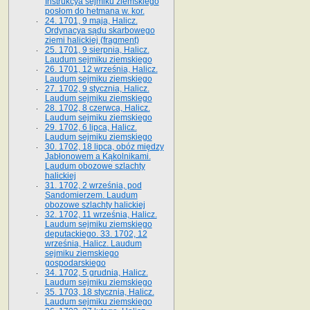
Instrukcya sejmiku ziemskiego
posłom do hetmana w. kor.
24. 1701, 9 maja, Halicz.
Ordynacya sądu skarbowego
ziemi halickiej (fragment)
25. 1701, 9 sierpnia, Halicz.
Laudum sejmiku ziemskiego
26. 1701, 12 września, Halicz.
Laudum sejmiku ziemskiego
27. 1702, 9 stycznia, Halicz.
Laudum sejmiku ziemskiego
28. 1702, 8 czerwca, Halicz.
Laudum sejmiku ziemskiego
29. 1702, 6 lipca, Halicz.
Laudum sejmiku ziemskiego
30. 1702, 18 lipca, obóz między
Jabłonowem a Kąkolnikami.
Laudum obozowe szlachty
halickiej
31. 1702, 2 września, pod
Sandomierzem. Laudum
obozowe szlachty halickiej
32. 1702, 11 września, Halicz.
Laudum sejmiku ziemskiego
deputackiego. 33. 1702, 12
września, Halicz. Laudum
sejmiku ziemskiego
gospodarskiego
34. 1702, 5 grudnia, Halicz.
Laudum sejmiku ziemskiego
35. 1703, 18 stycznia, Halicz.
Laudum sejmiku ziemskiego