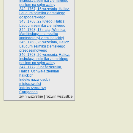
Instrukcya sejmiku ziemskiego
posłom na sejm walny
342. 1767, 15 września, Halicz.
Laudum sejmiku ziemskiego
gospodarskiego
343. 1768, 22 lutego, Halicz.
Laudum sejmiku ziemskiego
344. 1768, 17 maja, Winnica.
Manifestacya marszałka
konfederacyi ziemi halickiej
345. 1768, 26 września, Halicz.
Laudum sejmiku ziemskiego
przedsejmowego
346. 1768, 26 września, Halicz.
Instrukcya sejmiku ziemskiego
posłom na sejm walny
347. 1772, 3 października,
Halicz. Uchwała ziemian
halickich
Indeks nazw osób i
miejscowości
Indeks rzeczowy
Corrigenda
zwiń wszystkie
|
rozwiń wszystkie