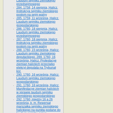
Laudum sejmiku ziemskiego
przedsejmowego
284. 1758, 14 sierpnia, Halicz.
Instrukcya sejmiku ziemskiego
posłom na sejm walny
285. 1759, 11 września, Halicz.
Laudum sejmiku ziemskiego
gospodarskiego
286. 1760, 18 sierpnia, Halicz.
Laudum sejmiku ziemskiego
przedsejmowego
287. 1760, 18 sierpnia, Halicz.
Instrukcya sejmiku ziemskiego
posłom na sejm walny
288. 1760, 15 września, Halicz.
Laudum sejmiku ziemskiego
deputackiego. 289. 1760, 16
września, Halicz. Protestacye
ziemian halickich przeciwko
elekcyi deputata na Trybunał
kor.
290. 1760, 16 września, Halicz.
Laudum sejmiku ziemskiego
gospodarskiego
291. 1760, 16 września, Halicz.
Manifestacye ziemian halickich
w sprawie laudum sejmiku
ziemskiego gospodarskiego
292. 1760, między 16 a 26
września, b. m. Rewersał
marszałka sejmiku ziemskiego
halickiego na punkta podane do