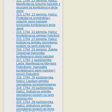
312. 1764, 13 sierpnia, Halicz.
Manifestacya szlachty halickiej z
recesem od konfederacyi tejże
ziemi
313. 1764, 13 sierpnia, Halicz.
Protestacya urzędników i
szlachty ziemi halickiej
przeciwko konfederacyi tejże
ziemi
314. 1764, 13 sierpnia, Halicz.
Konfederacya ziemian halickich
315. 1764, 13 sierpnia, Halicz.
Instrukcya sejmiku ziemskiego
posłom na sejm elekcyjny
316. 1764, 24 sierpnia, Żuków.
Uniwersał marszałka
konfederacyi ziemi halickiej
317. 1764, 1 października,
Lwów. Manifestacya Maryana
Potockiego, marszałka
konfederacyi ziemi halickiej i
innych Potockich
318. 1764, 29 października,
Halicz. Laudum sejmiku
ziemskiego przedsejmowego
319. 1764, 29 października,
Halicz. Instrukcya sejmiku
ziemskiego posłom na sejm
koronacyjny
320. 1764, 29 października,
Halicz. Instrukcya sejmiku
ziemskiego posłom do króla