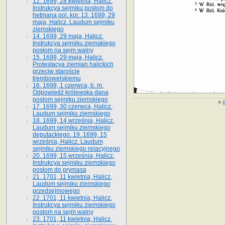
12. 1699, 28 kwietnia, Halicz.
Instrukcya sejmiku posłom do
hetmana pol. kor. 13. 1699, 29
maja, Halicz. Laudum sejmiku
ziemskiego
14. 1699, 29 maja, Halicz.
Instrukcya sejmiku ziemskiego
posłom na sejm walny
15. 1699, 29 maja, Halicz.
Protestacya ziemian halickich
przeciw staroście
trembowelskiemu
16. 1699, 1 czerwca, b. m.
Odpowiedź królewska dana
posłom sejmiku ziemskiego
«
17. 1699, 30 czerwca, Halicz.
Laudum sejmiku ziemskiego
18. 1699, 14 września, Halicz.
Laudum sejmiku ziemskiego
deputackiego. 19. 1699, 15
września, Halicz. Laudum
sejmiku ziemskiego relacyjnego
20. 1699, 15 września, Halicz.
Instrukcya sejmiku ziemskiego
posłom do prymasa
21. 1701, 11 kwietnia, Halicz.
Laudum sejmiku ziemskiego
przedsejmowego
22. 1701, 11 kwietnia, Halicz.
Instrukcya sejmiku ziemskiego
posłom na sejm walny
23. 1701, 11 kwietnia, Halicz.