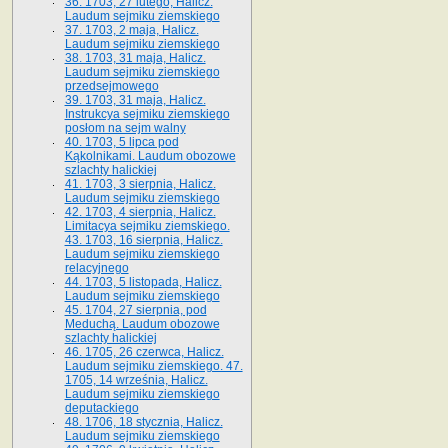
36. 1703, 27 lutego, Halicz.
Laudum sejmiku ziemskiego
37. 1703, 2 maja, Halicz.
Laudum sejmiku ziemskiego
38. 1703, 31 maja, Halicz.
Laudum sejmiku ziemskiego
przedsejmowego
39. 1703, 31 maja, Halicz.
Instrukcya sejmiku ziemskiego
posłom na sejm walny
40. 1703, 5 lipca pod
Kąkolnikami. Laudum obozowe
szlachty halickiej
41­. 1703, 3 sierpnia, Halicz.
Laudum sejmiku ziemskiego
42. 1703, 4 sierpnia, Halicz.
Limitacya sejmiku ziemskiego.
43. 1703, 16 sierpnia, Halicz.
Laudum sejmiku ziemskiego
relacyjnego
44. 1703, 5 listopada, Halicz.
Laudum sejmiku ziemskiego
45. 1704, 27 sierpnia, pod
Meduchą. Laudum obozowe
szlachty halickiej
46. 1705, 26 czerwca, Halicz.
Laudum sejmiku ziemskiego. 47.
1705, 14 września, Halicz.
Laudum sejmiku ziemskiego
deputackiego
48. 1706, 18 stycznia, Halicz.
Laudum sejmiku ziemskiego