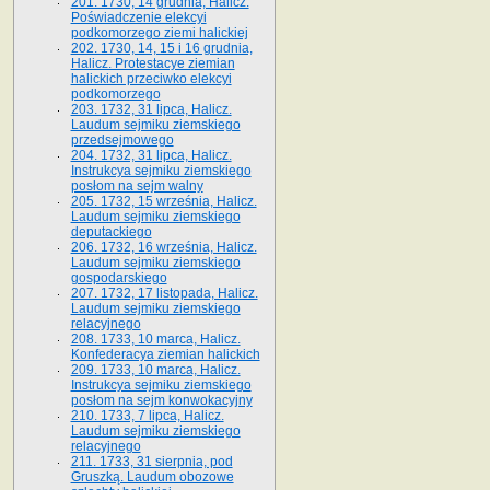
201. 1730, 14 grudnia, Halicz.
Poświadczenie elekcyi
podkomorzego ziemi halickiej
202. 1730, 14, 15 i 16 grudnia,
Halicz. Protestacye ziemian
halickich przeciwko elekcyi
podkomorzego
203. 1732, 31 lipca, Halicz.
Laudum sejmiku ziemskiego
przedsejmowego
204. 1732, 31 lipca, Halicz.
Instrukcya sejmiku ziemskiego
posłom na sejm walny
205. 1732, 15 września, Halicz.
Laudum sejmiku ziemskiego
deputackiego
206. 1732, 16 września, Halicz.
Laudum sejmiku ziemskiego
gospodarskiego
207. 1732, 17 listopada, Halicz.
Laudum sejmiku ziemskiego
relacyjnego
208. 1733, 10 marca, Halicz.
Konfederacya ziemian halickich­
209. 1733, 10 marca, Halicz.
Instrukcya sejmiku ziemskiego
posłom na sejm konwokacyjny
210. 1733, 7 lipca, Halicz.
Laudum sejmiku ziemskiego
relacyjnego
211. 1733, 31 sierpnia, pod
Gruszką. Laudum obozowe