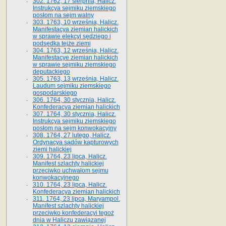
302. 1762, 17 sierpnia, Halicz.
Instrukcya sejmiku ziemskiego
posłom na sejm walny
303. 1763, 10 września, Halicz.
Manifestacya ziemian halickich
w sprawie elekcyi sędziego i
podsędka tejże ziemi
304. 1763, 12 września, Halicz.
Manifestacye ziemian halickich
w sprawie sejmiku ziemskiego
deputackiego
305. 1763, 13 września, Halicz.
Laudum sejmiku ziemskiego
gospodarskiego
306. 1764, 30 stycznia, Halicz.
Konfederacya ziemian halickich
307. 1764, 30 stycznia, Halicz.
Instrukcya sejmiku ziemskiego
posłom na sejm konwokacyjny
308. 1764, 27 lutego, Halicz.
Ordynacya sądów kapturowych
ziemi halickiej
309. 1764, 23 lipca, Halicz.
Manifest szlachty halickiej
przeciwko uchwałom sejmu
konwokacyjnego
310. 1764, 23 lipca, Halicz.
Konfederacya ziemian halickich
311. 1764, 23 lipca, Maryampol.
Manifest szlachty halickiej
przeciwko konfederacyi tegoż
dnia w Haliczu zawiązanej