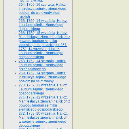
hetmana w. kor.
264. 1750, 16 czerwca, Halicz.
Instrukcya sejmiku ziemskiego
posłom do wojewody ziem
ruskich
265. 1750, 14 września, Halicz.
Laudum sejmiku ziemskiego
deputackiego
266. 1750, 15 września, Halicz.
Manifestacye ziemian halickich z
powodu laudum sejmiku
ziemskiego deputackiego. 267.
1751, 14 września, Halicz.
Laudum sejmiku ziemskiego
gospodarskiego
268. 1752, 14 sierpnia, Halicz.
Laudum sejmiku ziemskiego
przedsejmowego
269. 1752, 14 sierpnia, Halicz.
Instrukcya sejmiku ziemskiego
posłom na sejm walny
270. 1752, 12 września, Halicz.
Laudum sejmiku ziemskiego
gospodarskiego
271. 1752, 12 września, Halicz.
Manifestacya ziemian halickich z
powodu laudum sejmiku
ziemskiego gospodarskiego
272. 1753, 10 września, Halicz.
Manifestacye ziemian halickich
w sprawie sejmiku ziemskiego
deputackiego