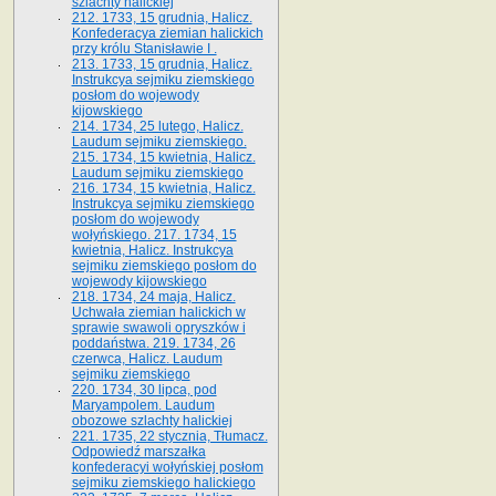
szlachty halickiej
212. 1733, 15 grudnia, Halicz.
Konfederacya ziemian halickich
przy królu Stanisławie I .
213. 1733, 15 grudnia, Halicz.
Instrukcya sejmiku ziemskiego
posłom do wojewody
kijowskiego
214. 1734, 25 lutego, Halicz.
Laudum sejmiku ziemskiego.
215. 1734, 15 kwietnia, Halicz.
Laudum sejmiku ziemskiego
216. 1734, 15 kwietnia, Halicz.
Instrukcya sejmiku ziemskiego
posłom do wojewody
wołyńskiego. 217. 1734, 15
kwietnia, Halicz. Instrukcya
sejmiku ziemskiego posłom do
wojewody kijowskiego
218. 1734, 24 maja, Halicz.
Uchwała ziemian halickich w
sprawie swawoli opryszków i
poddaństwa. 219. 1734, 26
czerwca, Halicz. Laudum
sejmiku ziemskiego
220. 1734, 30 lipca, pod
Maryampolem. Laudum
obozowe szlachty halickiej
221. 1735, 22 stycznia, Tłumacz.
Odpowiedź marszałka
konfederacyi wołyńskiej posłom
sejmiku ziemskiego halickiego