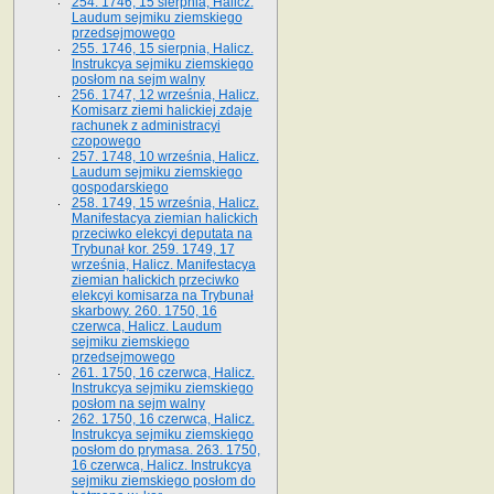
254. 1746, 15 sierpnia, Halicz.
Laudum sejmiku ziemskiego
przedsejmowego
255. 1746, 15 sierpnia, Halicz.
Instrukcya sejmiku ziemskiego
posłom na sejm walny
256. 1747, 12 września, Halicz.
Komisarz ziemi halickiej zdaje
rachunek z administracyi
czopowego
257. 1748, 10 września, Halicz.
Laudum sejmiku ziemskiego
gospodarskiego
258. 1749, 15 września, Halicz.
Manifestacya ziemian halickich
przeciwko elekcyi deputata na
Trybunał kor. 259. 1749, 17
września, Halicz. Manifestacya
ziemian halickich przeciwko
elekcyi komisarza na Trybunał
skarbowy. 260. 1750, 16
czerwca, Halicz. Laudum
sejmiku ziemskiego
przedsejmowego
261. 1750, 16 czerwca, Halicz.
Instrukcya sejmiku ziemskiego
posłom na sejm walny
262. 1750, 16 czerwca, Halicz.
Instrukcya sejmiku ziemskiego
posłom do prymasa. 263. 1750,
16 czerwca, Halicz. Instrukcya
sejmiku ziemskiego posłom do