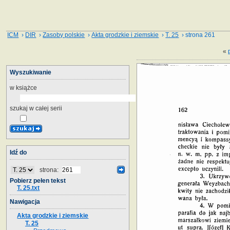
ICM
›
DIR
›
Zasoby polskie
›
Akta grodzkie i ziemskie
›
T. 25
› strona 261
«
Wyszukiwanie
w książce
szukaj w całej serii
Idź do
strona:
Pobierz pełen tekst
T. 25.txt
Nawigacja
Akta grodzkie i ziemskie
T. 25