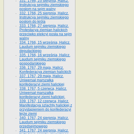
331. 1766, 25 sierpnia, Halicz.
Instrukcya sejmiku ziemskiego
posłom na sejm walny
332. 1766, 25 sierpnia, Halicz.
Instrukcya sejmiku ziemskiego
posłom do króla
333. 1766, 27 sierpnia, Halicz.
Protestacya ziemian halickich
przeciwko elekcyi posła na sejm
walny
334. 1766, 15 września, Halicz.
Laudum sejmiku ziemskiego
deputackiego
335. 1766, 16 września, Halicz.
Laudum sejmiku ziemskiego
gospodarskiego
336. 1767, 29 maja, Halicz.
Konfederacya ziemian halickich
337. 1767, 29 maja, Halicz.
Uniwersał marszałka
konfederacyi ziemi halickiej
338. 1767, 5 czerwca, Halicz.
Uniwersał marszałka
konfederacyi ziemi halickiej.
339. 1767, 12 czerwca, Halicz.
Manifestacya szlachty halickiej z
przystąpieniem do konfederacyi
tejże ziemi
340. 1767, 24 sierpnia, Halicz.
Laudum sejmiku ziemskiego
przedsejmowego
341. 1767, 24 sierpnia, Halicz.