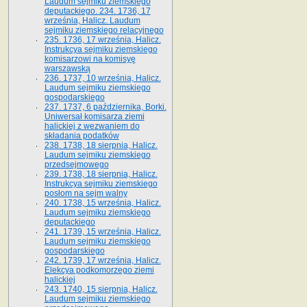
Laudum sejmiku ziemskiego
deputackiego. 234. 1736, 17
września, Halicz. Laudum
sejmiku ziemskiego relacyjnego
235. 1736, 17 września, Halicz.
Instrukcya sejmiku ziemskiego
komisarzowi na komisyę
warszawską
236. 1737, 10 września, Halicz.
Laudum sejmiku ziemskiego
gospodarskiego
237. 1737, 6 października, Borki.
Uniwersał komisarza ziemi
halickiej z wezwaniem do
składania podatków
238. 1738, 18 sierpnia, Halicz.
Laudum sejmiku ziemskiego
przedsejmowego
239. 1738, 18 sierpnia, Halicz.
Instrukcya sejmiku ziemskiego
posłom na sejm walny
240. 1738, 15 września, Halicz.
Laudum sejmiku ziemskiego
deputackiego
241. 1739, 15 września, Halicz.
Laudum sejmiku ziemskiego
gospodarskiego
242. 1739, 17 września, Halicz.
Elekcya podkomorzego ziemi
halickiej
243. 1740, 15 sierpnia, Halicz.
Laudum sejmiku ziemskiego