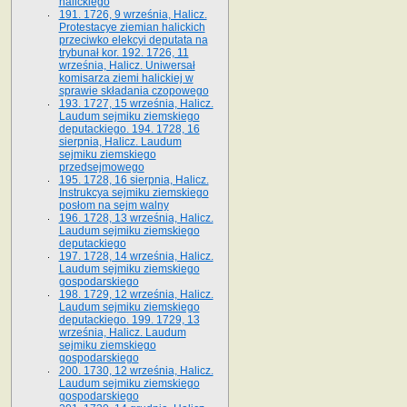
halickiego
191. 1726, 9 września, Halicz.
Protestacye ziemian halickich
przeciwko elekcyi deputata na
trybunał kor. 192. 1726, 11
września, Halicz. Uniwersał
komisarza ziemi halickiej w
sprawie składania czopowego
193. 1727, 15 września, Halicz.
Laudum sejmiku ziemskiego
deputackiego. 194. 1728, 16
sierpnia, Halicz. Laudum
sejmiku ziemskiego
przedsejmowego
195. 1728, 16 sierpnia, Halicz.
Instrukcya sejmiku ziemskiego
posłom na sejm walny
196. 1728, 13 września, Halicz.
Laudum sejmiku ziemskiego
deputackiego
197. 1728, 14 września, Halicz.
Laudum sejmiku ziemskiego
gospodarskiego
198. 1729, 12 września, Halicz.
Laudum sejmiku ziemskiego
deputackiego. 199. 1729, 13
września, Halicz. Laudum
sejmiku ziemskiego
gospodarskiego
200. 1730, 12 września, Halicz.
Laudum sejmiku ziemskiego
gospodarskiego