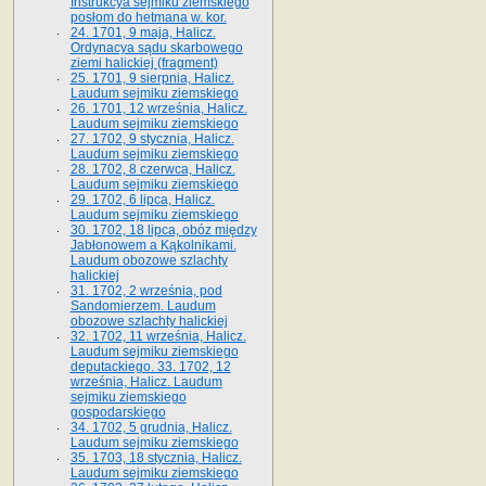
Instrukcya sejmiku ziemskiego
posłom do hetmana w. kor.
24. 1701, 9 maja, Halicz.
Ordynacya sądu skarbowego
ziemi halickiej (fragment)
25. 1701, 9 sierpnia, Halicz.
Laudum sejmiku ziemskiego
26. 1701, 12 września, Halicz.
Laudum sejmiku ziemskiego
27. 1702, 9 stycznia, Halicz.
Laudum sejmiku ziemskiego
28. 1702, 8 czerwca, Halicz.
Laudum sejmiku ziemskiego
29. 1702, 6 lipca, Halicz.
Laudum sejmiku ziemskiego
30. 1702, 18 lipca, obóz między
Jabłonowem a Kąkolnikami.
Laudum obozowe szlachty
halickiej
31. 1702, 2 września, pod
Sandomierzem. Laudum
obozowe szlachty halickiej
32. 1702, 11 września, Halicz.
Laudum sejmiku ziemskiego
deputackiego. 33. 1702, 12
września, Halicz. Laudum
sejmiku ziemskiego
gospodarskiego
34. 1702, 5 grudnia, Halicz.
Laudum sejmiku ziemskiego
35. 1703, 18 stycznia, Halicz.
Laudum sejmiku ziemskiego