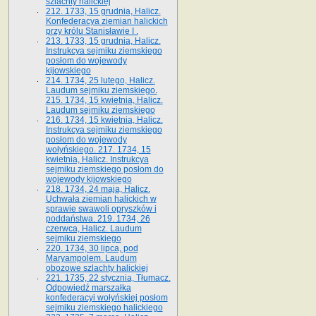
szlachty halickiej
212. 1733, 15 grudnia, Halicz.
Konfederacya ziemian halickich
przy królu Stanisławie I .
213. 1733, 15 grudnia, Halicz.
Instrukcya sejmiku ziemskiego
posłom do wojewody
kijowskiego
214. 1734, 25 lutego, Halicz.
Laudum sejmiku ziemskiego.
215. 1734, 15 kwietnia, Halicz.
Laudum sejmiku ziemskiego
216. 1734, 15 kwietnia, Halicz.
Instrukcya sejmiku ziemskiego
posłom do wojewody
wołyńskiego. 217. 1734, 15
kwietnia, Halicz. Instrukcya
sejmiku ziemskiego posłom do
wojewody kijowskiego
218. 1734, 24 maja, Halicz.
Uchwała ziemian halickich w
sprawie swawoli opryszków i
poddaństwa. 219. 1734, 26
czerwca, Halicz. Laudum
sejmiku ziemskiego
220. 1734, 30 lipca, pod
Maryampolem. Laudum
obozowe szlachty halickiej
221. 1735, 22 stycznia, Tłumacz.
Odpowiedź marszałka
konfederacyi wołyńskiej posłom
sejmiku ziemskiego halickiego