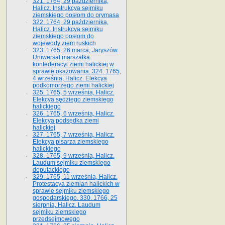
321. 1764, 29 października,
Halicz. Instrukcya sejmiku
ziemskiego posłom do prymasa
322. 1764, 29 października,
Halicz. Instrukcya sejmiku
ziemskiego posłom do
wojewody ziem ruskich
323. 1765, 26 marca, Jaryszów.
Uniwersał marszałka
konfederacyi ziemi halickiej w
sprawie okazowania. 324. 1765,
4 września, Halicz. Elekcya
podkomorzego ziemi halickiej
325. 1765, 5 września, Halicz.
Elekcya sędziego ziemskiego
halickiego
326. 1765, 6 września, Halicz.
Elekcya podsędka ziemi
halickiej
327. 1765, 7 września, Halicz.
Elekcya pisarza ziemskiego
halickiego
328. 1765, 9 września, Halicz.
Laudum sejmiku ziemskiego
deputackiego
329. 1765, 11 września, Halicz.
Protestacya ziemian halickich w
sprawie sejmiku ziemskiego
gospodarskiego. 330. 1766, 25
sierpnia, Halicz. Laudum
sejmiku ziemskiego
przedsejmowego