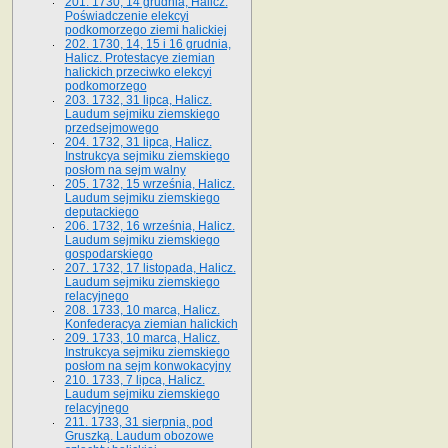
201. 1730, 14 grudnia, Halicz.
Poświadczenie elekcyi
podkomorzego ziemi halickiej
202. 1730, 14, 15 i 16 grudnia,
Halicz. Protestacye ziemian
halickich przeciwko elekcyi
podkomorzego
203. 1732, 31 lipca, Halicz.
Laudum sejmiku ziemskiego
przedsejmowego
204. 1732, 31 lipca, Halicz.
Instrukcya sejmiku ziemskiego
posłom na sejm walny
205. 1732, 15 września, Halicz.
Laudum sejmiku ziemskiego
deputackiego
206. 1732, 16 września, Halicz.
Laudum sejmiku ziemskiego
gospodarskiego
207. 1732, 17 listopada, Halicz.
Laudum sejmiku ziemskiego
relacyjnego
208. 1733, 10 marca, Halicz.
Konfederacya ziemian halickich­
209. 1733, 10 marca, Halicz.
Instrukcya sejmiku ziemskiego
posłom na sejm konwokacyjny
210. 1733, 7 lipca, Halicz.
Laudum sejmiku ziemskiego
relacyjnego
211. 1733, 31 sierpnia, pod
Gruszką. Laudum obozowe