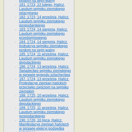
posłom na sejm walny
181. 1723, 22 lutego, Halicz.
Laudum sejmiku ziemskiego
relacyjnego
182. 1723, 14 września, Halicz.
Laudum sejmiku ziemskiego
gospodarskiego
183. 1724, 14 sierpnia, Halicz.
Laudum sejmiku ziemskiego
przedsejmowego
184. 1724, 14 sierpnia, Halicz.
Instrukcya sejmiku ziemskiego
posłom na sejm walny
185. 1724, 11 września, Halicz.
Laudum sejmiku ziemskiego
deputackiego
186. 1724, 13 września, Halicz.
Świadectwo sejmiku ziemskiego
w sprawie wywodu szlachectwa
187. 1724, 13 września, Halicz.
Protestacye ziemian halickich
przeciwko zajściom na sejmiku
ziemskim
188. 1725, 10 września, Halicz.
Laudum sejmiku ziemskiego
deputackiego
189. 1725, 11 września, Halicz.
Laudum sejmiku ziemskiego
gospodarskiego
190. 1726, 10 lipca, Halicz.
Manifestacye ziemian halickich
w sprawie elekcyi podsędka