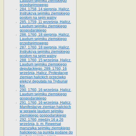
Laudum sejmiku ziemskiego
przedsejmowego
284. 1758, 14 sierpnia, Halicz.
Instrukcya sejmiku ziemskiego
posłom na sejm walny
285. 1759, 11 września, Halicz.
Laudum sejmiku ziemskiego
gospodarskiego
286. 1760, 18 sierpnia, Halicz.
Laudum sejmiku ziemskiego
przedsejmowego
287. 1760, 18 sierpnia, Halicz.
Instrukcya sejmiku ziemskiego
posłom na sejm walny
288. 1760, 15 września, Halicz.
Laudum sejmiku ziemskiego
deputackiego. 289. 1760, 16
września, Halicz. Protestacye
ziemian halickich przeciwko
elekcyi deputata na Trybunał
kor.
290. 1760, 16 września, Halicz.
Laudum sejmiku ziemskiego
gospodarskiego
291. 1760, 16 września, Halicz.
Manifestacye ziemian halickich
w sprawie laudum sejmiku
ziemskiego gospodarskiego
292. 1760, między 16 a 26
września, b. m. Rewersał
marszałka sejmiku ziemskiego
halickiego na punkta podane do