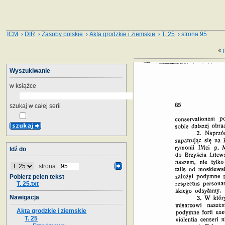
ICM
›
DIR
›
Zasoby polskie
›
Akta grodzkie i ziemskie
›
T. 25
› strona 95
«
Wyszukiwanie
w książce
szukaj w całej serii
Idź do
strona:
Pobierz pełen tekst
T. 25.txt
Nawigacja
Akta grodzkie i ziemskie
T. 25