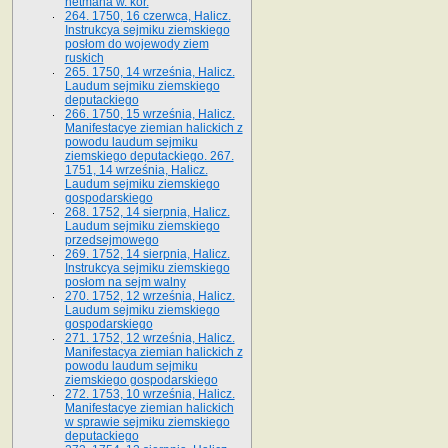
hetmana w. kor.
264. 1750, 16 czerwca, Halicz.
Instrukcya sejmiku ziemskiego
posłom do wojewody ziem
ruskich
265. 1750, 14 września, Halicz.
Laudum sejmiku ziemskiego
deputackiego
266. 1750, 15 września, Halicz.
Manifestacye ziemian halickich z
powodu laudum sejmiku
ziemskiego deputackiego. 267.
1751, 14 września, Halicz.
Laudum sejmiku ziemskiego
gospodarskiego
268. 1752, 14 sierpnia, Halicz.
Laudum sejmiku ziemskiego
przedsejmowego
269. 1752, 14 sierpnia, Halicz.
Instrukcya sejmiku ziemskiego
posłom na sejm walny
270. 1752, 12 września, Halicz.
Laudum sejmiku ziemskiego
gospodarskiego
271. 1752, 12 września, Halicz.
Manifestacya ziemian halickich z
powodu laudum sejmiku
ziemskiego gospodarskiego
272. 1753, 10 września, Halicz.
Manifestacye ziemian halickich
w sprawie sejmiku ziemskiego
deputackiego