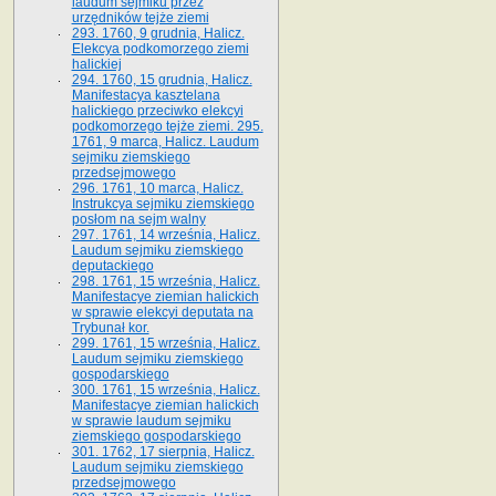
laudum sejmiku przez
urzędników tejże ziemi
293. 1760, 9 grudnia, Halicz.
Elekcya podkomorzego ziemi
halickiej
294. 1760, 15 grudnia, Halicz.
Manifestacya kasztelana
halickiego przeciwko elekcyi
podkomorzego tejże ziemi. 295.
1761, 9 marca, Halicz. Laudum
sejmiku ziemskiego
przedsejmowego
296. 1761, 10 marca, Halicz.
Instrukcya sejmiku ziemskiego
posłom na sejm walny
297. 1761, 14 września, Halicz.
Laudum sejmiku ziemskiego
deputackiego
298. 1761, 15 września, Halicz.
Manifestacye ziemian halickich
w sprawie elekcyi deputata na
Trybunał kor.
299. 1761, 15 września, Halicz.
Laudum sejmiku ziemskiego
gospodarskiego
300. 1761, 15 września, Halicz.
Manifestacye ziemian halickich
w sprawie laudum sejmiku
ziemskiego gospodarskiego
301. 1762, 17 sierpnia, Halicz.
Laudum sejmiku ziemskiego
przedsejmowego