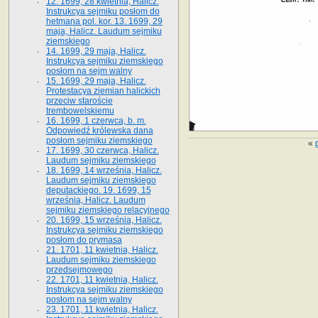
12. 1699, 28 kwietnia, Halicz.
Instrukcya sejmiku posłom do
hetmana pol. kor. 13. 1699, 29
maja, Halicz. Laudum sejmiku
ziemskiego
14. 1699, 29 maja, Halicz.
Instrukcya sejmiku ziemskiego
posłom na sejm walny
15. 1699, 29 maja, Halicz.
Protestacya ziemian halickich
przeciw staroście
trembowelskiemu
16. 1699, 1 czerwca, b. m.
Odpowiedź królewska dana
posłom sejmiku ziemskiego
«
17. 1699, 30 czerwca, Halicz.
Laudum sejmiku ziemskiego
18. 1699, 14 września, Halicz.
Laudum sejmiku ziemskiego
deputackiego. 19. 1699, 15
września, Halicz. Laudum
sejmiku ziemskiego relacyjnego
20. 1699, 15 września, Halicz.
Instrukcya sejmiku ziemskiego
posłom do prymasa
21. 1701, 11 kwietnia, Halicz.
Laudum sejmiku ziemskiego
przedsejmowego
22. 1701, 11 kwietnia, Halicz.
Instrukcya sejmiku ziemskiego
posłom na sejm walny
23. 1701, 11 kwietnia, Halicz.