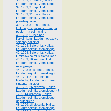
36. 1703, 27 lutego, Halicz.
Laudum sejmiku ziemskiego
37. 1703, 2 maja, Halicz.
Laudum sejmiku ziemskiego
38. 1703, 31 maja, Halicz.
Laudum sejmiku ziemskiego
przedsejmowego
39. 1703, 31 maja, Halicz.
Instrukcya sejmiku ziemskiego
posłom na sejm walny
40. 1703, 5 lipca pod
Kąkolnikami. Laudum obozowe
szlachty halickiej
41­. 1703, 3 sierpnia, Halicz.
Laudum sejmiku ziemskiego
42. 1703, 4 sierpnia, Halicz.
Limitacya sejmiku ziemskiego.
43. 1703, 16 sierpnia, Halicz.
Laudum sejmiku ziemskiego
relacyjnego
44. 1703, 5 listopada, Halicz.
Laudum sejmiku ziemskiego
45. 1704, 27 sierpnia, pod
Meduchą. Laudum obozowe
szlachty halickiej
46. 1705, 26 czerwca, Halicz.
Laudum sejmiku ziemskiego. 47.
1705, 14 września, Halicz.
Laudum sejmiku ziemskiego
deputackiego
48. 1706, 18 stycznia, Halicz.
Laudum sejmiku ziemskiego