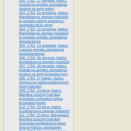
302. 1762, 17 sierpnia, Halicz.
Instrukcya sejmiku ziemskiego
posłom na sejm walny
303. 1763, 10 września, Halicz.
Manifestacya ziemian halickich
w sprawie elekcyi sędziego i
podsędka tejże ziemi
304. 1763, 12 września, Halicz.
Manifestacye ziemian halickich
w sprawie sejmiku ziemskiego
deputackiego
305. 1763, 13 września, Halicz.
Laudum sejmiku ziemskiego
gospodarskiego
306. 1764, 30 stycznia, Halicz.
Konfederacya ziemian halickich
307. 1764, 30 stycznia, Halicz.
Instrukcya sejmiku ziemskiego
posłom na sejm konwokacyjny
308. 1764, 27 lutego, Halicz.
Ordynacya sądów kapturowych
ziemi halickiej
309. 1764, 23 lipca, Halicz.
Manifest szlachty halickiej
przeciwko uchwałom sejmu
konwokacyjnego
310. 1764, 23 lipca, Halicz.
Konfederacya ziemian halickich
311. 1764, 23 lipca, Maryampol.
Manifest szlachty halickiej
przeciwko konfederacyi tegoż
dnia w Haliczu zawiązanej