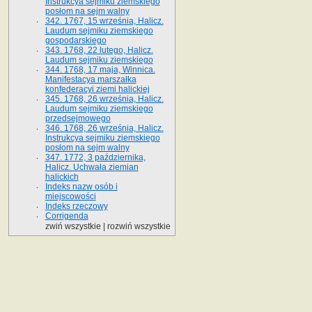
Instrukcya sejmiku ziemskiego
posłom na sejm walny
342. 1767, 15 września, Halicz.
Laudum sejmiku ziemskiego
gospodarskiego
343. 1768, 22 lutego, Halicz.
Laudum sejmiku ziemskiego
344. 1768, 17 maja, Winnica.
Manifestacya marszałka
konfederacyi ziemi halickiej
345. 1768, 26 września, Halicz.
Laudum sejmiku ziemskiego
przedsejmowego
346. 1768, 26 września, Halicz.
Instrukcya sejmiku ziemskiego
posłom na sejm walny
347. 1772, 3 października,
Halicz. Uchwała ziemian
halickich
Indeks nazw osób i
miejscowości
Indeks rzeczowy
Corrigenda
zwiń wszystkie
|
rozwiń wszystkie