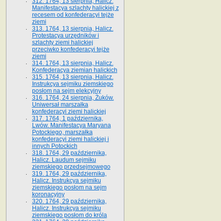
312. 1764, 13 sierpnia, Halicz.
Manifestacya szlachty halickiej z
recesem od konfederacyi tejże
ziemi
313. 1764, 13 sierpnia, Halicz.
Protestacya urzędników i
szlachty ziemi halickiej
przeciwko konfederacyi tejże
ziemi
314. 1764, 13 sierpnia, Halicz.
Konfederacya ziemian halickich
315. 1764, 13 sierpnia, Halicz.
Instrukcya sejmiku ziemskiego
posłom na sejm elekcyjny
316. 1764, 24 sierpnia, Żuków.
Uniwersał marszałka
konfederacyi ziemi halickiej
317. 1764, 1 października,
Lwów. Manifestacya Maryana
Potockiego, marszałka
konfederacyi ziemi halickiej i
innych Potockich
318. 1764, 29 października,
Halicz. Laudum sejmiku
ziemskiego przedsejmowego
319. 1764, 29 października,
Halicz. Instrukcya sejmiku
ziemskiego posłom na sejm
koronacyjny
320. 1764, 29 października,
Halicz. Instrukcya sejmiku
ziemskiego posłom do króla