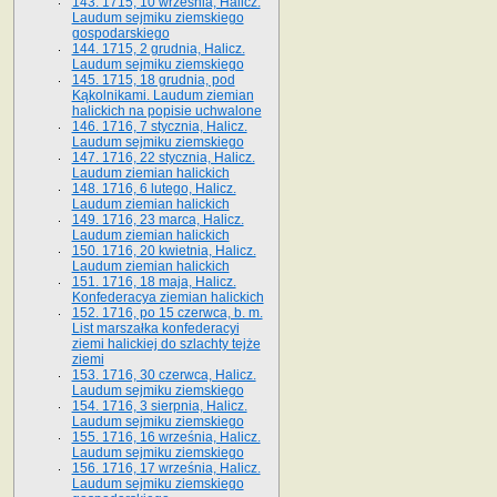
143. 1715, 10 września, Halicz.
Laudum sejmiku ziemskiego
gospodarskiego
144. 1715, 2 grudnia, Halicz.
Laudum sejmiku ziemskiego
145. 1715, 18 grudnia, pod
Kąkolnikami. Laudum ziemian
halickich na popisie uchwalone
146. 1716, 7 stycznia, Halicz.
Laudum sejmiku ziemskiego
147. 1716, 22 stycznia, Halicz.
Laudum ziemian halickich
148. 1716, 6 lutego, Halicz.
Laudum ziemian halickich
149. 1716, 23 marca, Halicz.
Laudum ziemian halickich
150. 1716, 20 kwietnia, Halicz.
Laudum ziemian halickich
151. 1716, 18 maja, Halicz.
Konfederacya ziemian halickich
152. 1716, po 15 czerwca, b. m.
List marszałka konfederacyi
ziemi halickiej do szlachty tejże
ziemi
153. 1716, 30 czerwca, Halicz.
Laudum sejmiku ziemskiego
154. 1716, 3 sierpnia, Halicz.
Laudum sejmiku ziemskiego
155. 1716, 16 września, Halicz.
Laudum sejmiku ziemskiego
156. 1716, 17 września, Halicz.
Laudum sejmiku ziemskiego