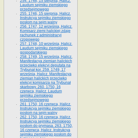
254. 1746, 15 sierpnia, Halicz.
Laudum sejmiku ziemskiego
przedsejmowego
255. 1746, 15 sierpnia, Halicz.
Instrukcya sejmiku ziemskiego
posłom na sejm walny
256. 1747, 12 września, Halicz.
Komisarz ziemi halickiej zdaje
rachunek z administracyi
czopowego
257. 1748, 10 września, Halicz.
Laudum sejmiku ziemskiego
gospodarskiego
258. 1749, 15 września, Halicz.
Manifestacya ziemian halickich
przeciwko elekcyi deputata na
Trybunał kor. 259. 1749, 17
września, Halicz. Manifestacya
ziemian halickich przeciwko
elekcyi komisarza na Trybunał
skarbowy. 260. 1750, 16
czerwca, Halicz. Laudum
sejmiku ziemskiego
przedsejmowego
261. 1750, 16 czerwca, Halicz.
Instrukcya sejmiku ziemskiego
posłom na sejm walny
262. 1750, 16 czerwca, Halicz.
Instrukcya sejmiku ziemskiego
posłom do prymasa. 263. 1750,
16 czerwca, Halicz. Instrukcya
sejmiku ziemskiego posłom do