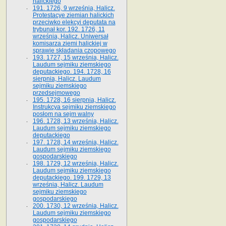
halickiego
191. 1726, 9 września, Halicz.
Protestacye ziemian halickich
przeciwko elekcyi deputata na
trybunał kor. 192. 1726, 11
września, Halicz. Uniwersał
komisarza ziemi halickiej w
sprawie składania czopowego
193. 1727, 15 września, Halicz.
Laudum sejmiku ziemskiego
deputackiego. 194. 1728, 16
sierpnia, Halicz. Laudum
sejmiku ziemskiego
przedsejmowego
195. 1728, 16 sierpnia, Halicz.
Instrukcya sejmiku ziemskiego
posłom na sejm walny
196. 1728, 13 września, Halicz.
Laudum sejmiku ziemskiego
deputackiego
197. 1728, 14 września, Halicz.
Laudum sejmiku ziemskiego
gospodarskiego
198. 1729, 12 września, Halicz.
Laudum sejmiku ziemskiego
deputackiego. 199. 1729, 13
września, Halicz. Laudum
sejmiku ziemskiego
gospodarskiego
200. 1730, 12 września, Halicz.
Laudum sejmiku ziemskiego
gospodarskiego