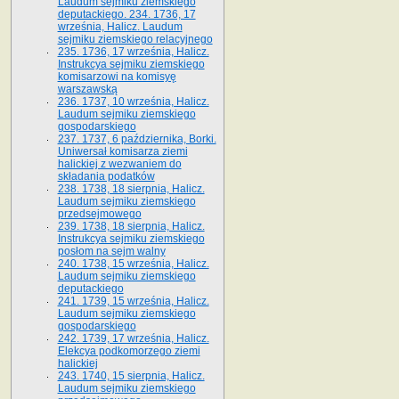
Laudum sejmiku ziemskiego
deputackiego. 234. 1736, 17
września, Halicz. Laudum
sejmiku ziemskiego relacyjnego
235. 1736, 17 września, Halicz.
Instrukcya sejmiku ziemskiego
komisarzowi na komisyę
warszawską
236. 1737, 10 września, Halicz.
Laudum sejmiku ziemskiego
gospodarskiego
237. 1737, 6 października, Borki.
Uniwersał komisarza ziemi
halickiej z wezwaniem do
składania podatków
238. 1738, 18 sierpnia, Halicz.
Laudum sejmiku ziemskiego
przedsejmowego
239. 1738, 18 sierpnia, Halicz.
Instrukcya sejmiku ziemskiego
posłom na sejm walny
240. 1738, 15 września, Halicz.
Laudum sejmiku ziemskiego
deputackiego
241. 1739, 15 września, Halicz.
Laudum sejmiku ziemskiego
gospodarskiego
242. 1739, 17 września, Halicz.
Elekcya podkomorzego ziemi
halickiej
243. 1740, 15 sierpnia, Halicz.
Laudum sejmiku ziemskiego