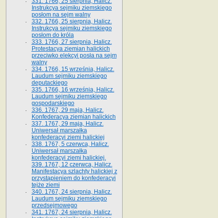
331. 1766, 25 sierpnia, Halicz.
Instrukcya sejmiku ziemskiego
posłom na sejm walny
332. 1766, 25 sierpnia, Halicz.
Instrukcya sejmiku ziemskiego
posłom do króla
333. 1766, 27 sierpnia, Halicz.
Protestacya ziemian halickich
przeciwko elekcyi posła na sejm
walny
334. 1766, 15 września, Halicz.
Laudum sejmiku ziemskiego
deputackiego
335. 1766, 16 września, Halicz.
Laudum sejmiku ziemskiego
gospodarskiego
336. 1767, 29 maja, Halicz.
Konfederacya ziemian halickich
337. 1767, 29 maja, Halicz.
Uniwersał marszałka
konfederacyi ziemi halickiej
338. 1767, 5 czerwca, Halicz.
Uniwersał marszałka
konfederacyi ziemi halickiej.
339. 1767, 12 czerwca, Halicz.
Manifestacya szlachty halickiej z
przystąpieniem do konfederacyi
tejże ziemi
340. 1767, 24 sierpnia, Halicz.
Laudum sejmiku ziemskiego
przedsejmowego
341. 1767, 24 sierpnia, Halicz.