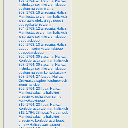
302. 1762, 17 sierpnia, Halicz.
Instrukcya sejmiku ziemskiego
posłom na sejm walny
303. 1763, 10 września, Halicz.
Manifestacya ziemian halickich
w sprawie elekcyi sędziego i
podsędka tejże ziemi
304. 1763, 12 września, Halicz.
Manifestacye ziemian halickich
w sprawie sejmiku ziemskiego
deputackiego
305. 1763, 13 września, Halicz.
Laudum sejmiku ziemskiego
gospodarskiego
306. 1764, 30 stycznia, Halicz.
Konfederacya ziemian halickich
307. 1764, 30 stycznia, Halicz.
Instrukcya sejmiku ziemskiego
posłom na sejm konwokacyjny
308. 1764, 27 lutego, Halicz.
Ordynacya sądów kapturowych
ziemi halickiej
309. 1764, 23 lipca, Halicz.
Manifest szlachty halickiej
przeciwko uchwałom sejmu
konwokacyjnego
310. 1764, 23 lipca, Halicz.
Konfederacya ziemian halickich
311. 1764, 23 lipca, Maryampol.
Manifest szlachty halickiej
przeciwko konfederacyi tegoż
dnia w Haliczu zawiązanej