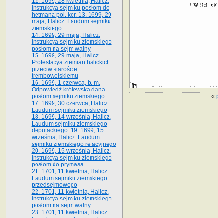
12. 1699, 28 kwietnia, Halicz.
Instrukcya sejmiku posłom do
hetmana pol. kor. 13. 1699, 29
maja, Halicz. Laudum sejmiku
ziemskiego
14. 1699, 29 maja, Halicz.
Instrukcya sejmiku ziemskiego
posłom na sejm walny
15. 1699, 29 maja, Halicz.
Protestacya ziemian halickich
przeciw staroście
trembowelskiemu
16. 1699, 1 czerwca, b. m.
Odpowiedź królewska dana
«
posłom sejmiku ziemskiego
17. 1699, 30 czerwca, Halicz.
Laudum sejmiku ziemskiego
18. 1699, 14 września, Halicz.
Laudum sejmiku ziemskiego
deputackiego. 19. 1699, 15
września, Halicz. Laudum
sejmiku ziemskiego relacyjnego
20. 1699, 15 września, Halicz.
Instrukcya sejmiku ziemskiego
posłom do prymasa
21. 1701, 11 kwietnia, Halicz.
Laudum sejmiku ziemskiego
przedsejmowego
22. 1701, 11 kwietnia, Halicz.
Instrukcya sejmiku ziemskiego
posłom na sejm walny
23. 1701, 11 kwietnia, Halicz.