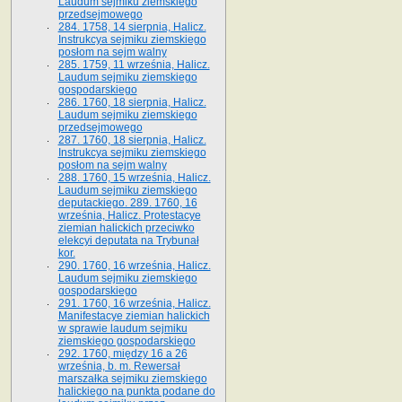
Laudum sejmiku ziemskiego
przedsejmowego
284. 1758, 14 sierpnia, Halicz.
Instrukcya sejmiku ziemskiego
posłom na sejm walny
285. 1759, 11 września, Halicz.
Laudum sejmiku ziemskiego
gospodarskiego
286. 1760, 18 sierpnia, Halicz.
Laudum sejmiku ziemskiego
przedsejmowego
287. 1760, 18 sierpnia, Halicz.
Instrukcya sejmiku ziemskiego
posłom na sejm walny
288. 1760, 15 września, Halicz.
Laudum sejmiku ziemskiego
deputackiego. 289. 1760, 16
września, Halicz. Protestacye
ziemian halickich przeciwko
elekcyi deputata na Trybunał
kor.
290. 1760, 16 września, Halicz.
Laudum sejmiku ziemskiego
gospodarskiego
291. 1760, 16 września, Halicz.
Manifestacye ziemian halickich
w sprawie laudum sejmiku
ziemskiego gospodarskiego
292. 1760, między 16 a 26
września, b. m. Rewersał
marszałka sejmiku ziemskiego
halickiego na punkta podane do