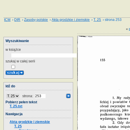
ICM
›
DIR
›
Zasoby polskie
›
Akta grodzkie i ziemskie
›
T. 25
› strona 253
«
Wyszukiwanie
w książce
szukaj w całej serii
Idź do
strona:
Pobierz pełen tekst
T. 25.txt
Nawigacja
Akta grodzkie i ziemskie
T. 25