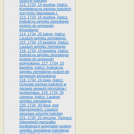
szlachty halickiej
212. 1733, 15 grudnia, Halicz.
Konfederacya ziemian halickich
przy królu Stanisławie I .
213. 1733, 15 grudnia, Halicz.
Instrukcya sejmiku ziemskiego
posłom do wojewody
kijowskiego
214. 1734, 25 lutego, Halicz.
Laudum sejmiku ziemskiego.
215. 1734, 15 kwietnia, Halicz.
Laudum sejmiku ziemskiego
216. 1734, 15 kwietnia, Halicz.
Instrukcya sejmiku ziemskiego
posłom do wojewody
wołyńskiego. 217. 1734, 15
kwietnia, Halicz. Instrukcya
sejmiku ziemskiego posłom do
wojewody kijowskiego
218. 1734, 24 maja, Halicz.
Uchwała ziemian halickich w
sprawie swawoli opryszków i
poddaństwa. 219. 1734, 26
czerwca, Halicz. Laudum
sejmiku ziemskiego
220. 1734, 30 lipca, pod
Maryampolem. Laudum
obozowe szlachty halickiej
221. 1735, 22 stycznia, Tłumacz.
Odpowiedź marszałka
konfederacyi wołyńskiej posłom
sejmiku ziemskiego halickiego