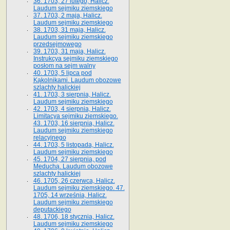
36. 1703, 27 lutego, Halicz.
Laudum sejmiku ziemskiego
37. 1703, 2 maja, Halicz.
Laudum sejmiku ziemskiego
38. 1703, 31 maja, Halicz.
Laudum sejmiku ziemskiego
przedsejmowego
39. 1703, 31 maja, Halicz.
Instrukcya sejmiku ziemskiego
posłom na sejm walny
40. 1703, 5 lipca pod
Kąkolnikami. Laudum obozowe
szlachty halickiej
41­. 1703, 3 sierpnia, Halicz.
Laudum sejmiku ziemskiego
42. 1703, 4 sierpnia, Halicz.
Limitacya sejmiku ziemskiego.
43. 1703, 16 sierpnia, Halicz.
Laudum sejmiku ziemskiego
relacyjnego
44. 1703, 5 listopada, Halicz.
Laudum sejmiku ziemskiego
45. 1704, 27 sierpnia, pod
Meduchą. Laudum obozowe
szlachty halickiej
46. 1705, 26 czerwca, Halicz.
Laudum sejmiku ziemskiego. 47.
1705, 14 września, Halicz.
Laudum sejmiku ziemskiego
deputackiego
48. 1706, 18 stycznia, Halicz.
Laudum sejmiku ziemskiego