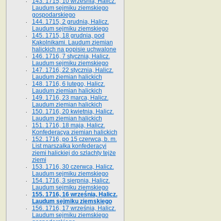
143. 1715, 10 września, Halicz.
Laudum sejmiku ziemskiego
gospodarskiego
144. 1715, 2 grudnia, Halicz.
Laudum sejmiku ziemskiego
145. 1715, 18 grudnia, pod
Kąkolnikami. Laudum ziemian
halickich na popisie uchwalone
146. 1716, 7 stycznia, Halicz.
Laudum sejmiku ziemskiego
147. 1716, 22 stycznia, Halicz.
Laudum ziemian halickich
148. 1716, 6 lutego, Halicz.
Laudum ziemian halickich
149. 1716, 23 marca, Halicz.
Laudum ziemian halickich
150. 1716, 20 kwietnia, Halicz.
Laudum ziemian halickich
151. 1716, 18 maja, Halicz.
Konfederacya ziemian halickich
152. 1716, po 15 czerwca, b. m.
List marszałka konfederacyi
ziemi halickiej do szlachty tejże
ziemi
153. 1716, 30 czerwca, Halicz.
Laudum sejmiku ziemskiego
154. 1716, 3 sierpnia, Halicz.
Laudum sejmiku ziemskiego
155. 1716, 16 września, Halicz.
Laudum sejmiku ziemskiego
156. 1716, 17 września, Halicz.
Laudum sejmiku ziemskiego