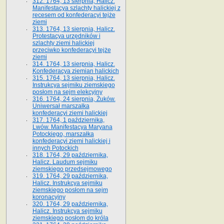
312. 1764, 13 sierpnia, Halicz.
Manifestacya szlachty halickiej z
recesem od konfederacyi tejże
ziemi
313. 1764, 13 sierpnia, Halicz.
Protestacya urzędników i
szlachty ziemi halickiej
przeciwko konfederacyi tejże
ziemi
314. 1764, 13 sierpnia, Halicz.
Konfederacya ziemian halickich
315. 1764, 13 sierpnia, Halicz.
Instrukcya sejmiku ziemskiego
posłom na sejm elekcyjny
316. 1764, 24 sierpnia, Żuków.
Uniwersał marszałka
konfederacyi ziemi halickiej
317. 1764, 1 października,
Lwów. Manifestacya Maryana
Potockiego, marszałka
konfederacyi ziemi halickiej i
innych Potockich
318. 1764, 29 października,
Halicz. Laudum sejmiku
ziemskiego przedsejmowego
319. 1764, 29 października,
Halicz. Instrukcya sejmiku
ziemskiego posłom na sejm
koronacyjny
320. 1764, 29 października,
Halicz. Instrukcya sejmiku
ziemskiego posłom do króla