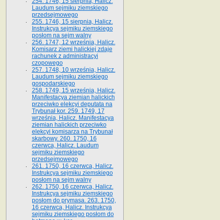
254. 1746, 15 sierpnia, Halicz.
Laudum sejmiku ziemskiego
przedsejmowego
255. 1746, 15 sierpnia, Halicz.
Instrukcya sejmiku ziemskiego
posłom na sejm walny
256. 1747, 12 września, Halicz.
Komisarz ziemi halickiej zdaje
rachunek z administracyi
czopowego
257. 1748, 10 września, Halicz.
Laudum sejmiku ziemskiego
gospodarskiego
258. 1749, 15 września, Halicz.
Manifestacya ziemian halickich
przeciwko elekcyi deputata na
Trybunał kor. 259. 1749, 17
września, Halicz. Manifestacya
ziemian halickich przeciwko
elekcyi komisarza na Trybunał
skarbowy. 260. 1750, 16
czerwca, Halicz. Laudum
sejmiku ziemskiego
przedsejmowego
261. 1750, 16 czerwca, Halicz.
Instrukcya sejmiku ziemskiego
posłom na sejm walny
262. 1750, 16 czerwca, Halicz.
Instrukcya sejmiku ziemskiego
posłom do prymasa. 263. 1750,
16 czerwca, Halicz. Instrukcya
sejmiku ziemskiego posłom do