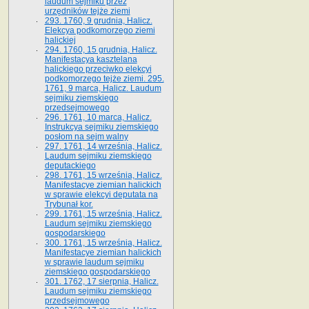
laudum sejmiku przez
urzędników tejże ziemi
293. 1760, 9 grudnia, Halicz.
Elekcya podkomorzego ziemi
halickiej
294. 1760, 15 grudnia, Halicz.
Manifestacya kasztelana
halickiego przeciwko elekcyi
podkomorzego tejże ziemi. 295.
1761, 9 marca, Halicz. Laudum
sejmiku ziemskiego
przedsejmowego
296. 1761, 10 marca, Halicz.
Instrukcya sejmiku ziemskiego
posłom na sejm walny
297. 1761, 14 września, Halicz.
Laudum sejmiku ziemskiego
deputackiego
298. 1761, 15 września, Halicz.
Manifestacye ziemian halickich
w sprawie elekcyi deputata na
Trybunał kor.
299. 1761, 15 września, Halicz.
Laudum sejmiku ziemskiego
gospodarskiego
300. 1761, 15 września, Halicz.
Manifestacye ziemian halickich
w sprawie laudum sejmiku
ziemskiego gospodarskiego
301. 1762, 17 sierpnia, Halicz.
Laudum sejmiku ziemskiego
przedsejmowego