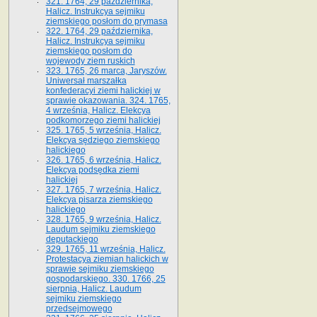
321. 1764, 29 października,
Halicz. Instrukcya sejmiku
ziemskiego posłom do prymasa
322. 1764, 29 października,
Halicz. Instrukcya sejmiku
ziemskiego posłom do
wojewody ziem ruskich
323. 1765, 26 marca, Jaryszów.
Uniwersał marszałka
konfederacyi ziemi halickiej w
sprawie okazowania. 324. 1765,
4 września, Halicz. Elekcya
podkomorzego ziemi halickiej
325. 1765, 5 września, Halicz.
Elekcya sędziego ziemskiego
halickiego
326. 1765, 6 września, Halicz.
Elekcya podsędka ziemi
halickiej
327. 1765, 7 września, Halicz.
Elekcya pisarza ziemskiego
halickiego
328. 1765, 9 września, Halicz.
Laudum sejmiku ziemskiego
deputackiego
329. 1765, 11 września, Halicz.
Protestacya ziemian halickich w
sprawie sejmiku ziemskiego
gospodarskiego. 330. 1766, 25
sierpnia, Halicz. Laudum
sejmiku ziemskiego
przedsejmowego