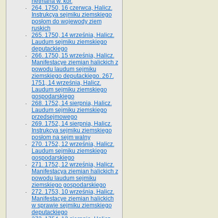
hetmana w. kor.
264. 1750, 16 czerwca, Halicz.
Instrukcya sejmiku ziemskiego
posłom do wojewody ziem
ruskich
265. 1750, 14 września, Halicz.
Laudum sejmiku ziemskiego
deputackiego
266. 1750, 15 września, Halicz.
Manifestacye ziemian halickich z
powodu laudum sejmiku
ziemskiego deputackiego. 267.
1751, 14 września, Halicz.
Laudum sejmiku ziemskiego
gospodarskiego
268. 1752, 14 sierpnia, Halicz.
Laudum sejmiku ziemskiego
przedsejmowego
269. 1752, 14 sierpnia, Halicz.
Instrukcya sejmiku ziemskiego
posłom na sejm walny
270. 1752, 12 września, Halicz.
Laudum sejmiku ziemskiego
gospodarskiego
271. 1752, 12 września, Halicz.
Manifestacya ziemian halickich z
powodu laudum sejmiku
ziemskiego gospodarskiego
272. 1753, 10 września, Halicz.
Manifestacye ziemian halickich
w sprawie sejmiku ziemskiego
deputackiego