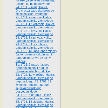
Instrukcya sejmiku ziemskiego
posłom do hetmana w. kor.
24. 1701, 9 maja, Halicz.
Ordynacya sądu skarbowego
ziemi halickiej (fragment)
25. 1701, 9 sierpnia, Halicz.
Laudum sejmiku ziemskiego
26. 1701, 12 września, Halicz.
Laudum sejmiku ziemskiego
27. 1702, 9 stycznia, Halicz.
Laudum sejmiku ziemskiego
28. 1702, 8 czerwca, Halicz.
Laudum sejmiku ziemskiego
29. 1702, 6 lipca, Halicz.
Laudum sejmiku ziemskiego
30. 1702, 18 lipca, obóz między
Jabłonowem a Kąkolnikami.
Laudum obozowe szlachty
halickiej
31. 1702, 2 września, pod
Sandomierzem. Laudum
obozowe szlachty halickiej
32. 1702, 11 września, Halicz.
Laudum sejmiku ziemskiego
deputackiego. 33. 1702, 12
września, Halicz. Laudum
sejmiku ziemskiego
gospodarskiego
34. 1702, 5 grudnia, Halicz.
Laudum sejmiku ziemskiego
35. 1703, 18 stycznia, Halicz.
Laudum sejmiku ziemskiego