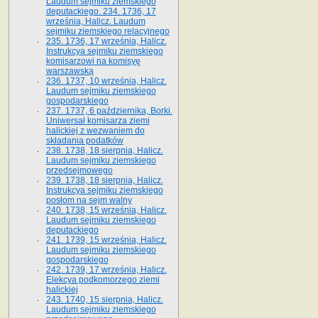
Laudum sejmiku ziemskiego
deputackiego. 234. 1736, 17
września, Halicz. Laudum
sejmiku ziemskiego relacyjnego
235. 1736, 17 września, Halicz.
Instrukcya sejmiku ziemskiego
komisarzowi na komisyę
warszawską
236. 1737, 10 września, Halicz.
Laudum sejmiku ziemskiego
gospodarskiego
237. 1737, 6 października, Borki.
Uniwersał komisarza ziemi
halickiej z wezwaniem do
składania podatków
238. 1738, 18 sierpnia, Halicz.
Laudum sejmiku ziemskiego
przedsejmowego
239. 1738, 18 sierpnia, Halicz.
Instrukcya sejmiku ziemskiego
posłom na sejm walny
240. 1738, 15 września, Halicz.
Laudum sejmiku ziemskiego
deputackiego
241. 1739, 15 września, Halicz.
Laudum sejmiku ziemskiego
gospodarskiego
242. 1739, 17 września, Halicz.
Elekcya podkomorzego ziemi
halickiej
243. 1740, 15 sierpnia, Halicz.
Laudum sejmiku ziemskiego