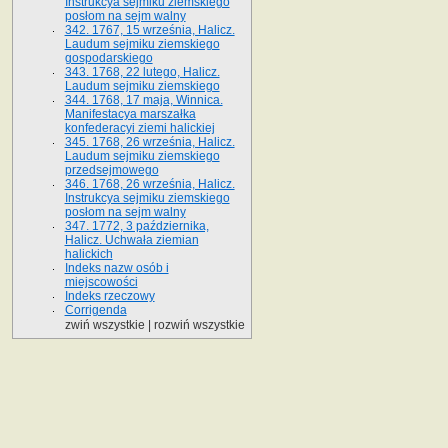
Instrukcya sejmiku ziemskiego
posłom na sejm walny
342. 1767, 15 września, Halicz.
Laudum sejmiku ziemskiego
gospodarskiego
343. 1768, 22 lutego, Halicz.
Laudum sejmiku ziemskiego
344. 1768, 17 maja, Winnica.
Manifestacya marszałka
konfederacyi ziemi halickiej
345. 1768, 26 września, Halicz.
Laudum sejmiku ziemskiego
przedsejmowego
346. 1768, 26 września, Halicz.
Instrukcya sejmiku ziemskiego
posłom na sejm walny
347. 1772, 3 października,
Halicz. Uchwała ziemian
halickich
Indeks nazw osób i
miejscowości
Indeks rzeczowy
Corrigenda
zwiń wszystkie
|
rozwiń wszystkie