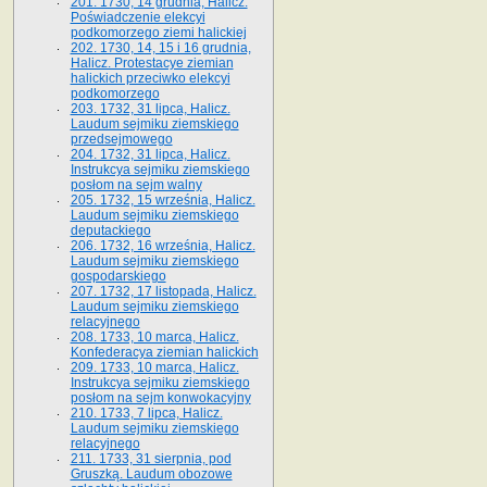
201. 1730, 14 grudnia, Halicz.
Poświadczenie elekcyi
podkomorzego ziemi halickiej
202. 1730, 14, 15 i 16 grudnia,
Halicz. Protestacye ziemian
halickich przeciwko elekcyi
podkomorzego
203. 1732, 31 lipca, Halicz.
Laudum sejmiku ziemskiego
przedsejmowego
204. 1732, 31 lipca, Halicz.
Instrukcya sejmiku ziemskiego
posłom na sejm walny
205. 1732, 15 września, Halicz.
Laudum sejmiku ziemskiego
deputackiego
206. 1732, 16 września, Halicz.
Laudum sejmiku ziemskiego
gospodarskiego
207. 1732, 17 listopada, Halicz.
Laudum sejmiku ziemskiego
relacyjnego
208. 1733, 10 marca, Halicz.
Konfederacya ziemian halickich­
209. 1733, 10 marca, Halicz.
Instrukcya sejmiku ziemskiego
posłom na sejm konwokacyjny
210. 1733, 7 lipca, Halicz.
Laudum sejmiku ziemskiego
relacyjnego
211. 1733, 31 sierpnia, pod
Gruszką. Laudum obozowe