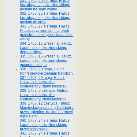
331. 1766, 25 sierpnia, Halicz.
Instrukcya sejmiku ziemskiego
posłom na sejm walny
332. 1766, 25 sierpnia, Halicz.
Instrukcya sejmiku ziemskiego
posłom do króla
333. 1766, 27 sierpnia, Halicz.
Protestacya ziemian halickich
przeciwko elekcyi posła na sejm
walny
334. 1766, 15 września, Halicz.
Laudum sejmiku ziemskiego
deputackiego
335. 1766, 16 września, Halicz.
Laudum sejmiku ziemskiego
gospodarskiego
336. 1767, 29 maja, Halicz.
Konfederacya ziemian halickich
337. 1767, 29 maja, Halicz.
Uniwersał marszałka
konfederacyi ziemi halickiej
338. 1767, 5 czerwca, Halicz.
Uniwersał marszałka
konfederacyi ziemi halickiej.
339. 1767, 12 czerwca, Halicz.
Manifestacya szlachty halickiej z
przystąpieniem do konfederacyi
tejże ziemi
340. 1767, 24 sierpnia, Halicz.
Laudum sejmiku ziemskiego
przedsejmowego
341. 1767, 24 sierpnia, Halicz.