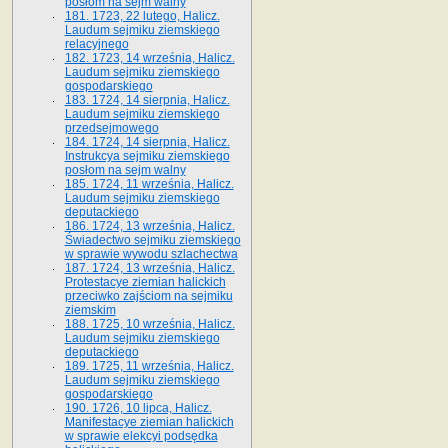
posłom na sejm walny
181. 1723, 22 lutego, Halicz.
Laudum sejmiku ziemskiego
relacyjnego
182. 1723, 14 września, Halicz.
Laudum sejmiku ziemskiego
gospodarskiego
183. 1724, 14 sierpnia, Halicz.
Laudum sejmiku ziemskiego
przedsejmowego
184. 1724, 14 sierpnia, Halicz.
Instrukcya sejmiku ziemskiego
posłom na sejm walny
185. 1724, 11 września, Halicz.
Laudum sejmiku ziemskiego
deputackiego
186. 1724, 13 września, Halicz.
Świadectwo sejmiku ziemskiego
w sprawie wywodu szlachectwa
187. 1724, 13 września, Halicz.
Protestacye ziemian halickich
przeciwko zajściom na sejmiku
ziemskim
188. 1725, 10 września, Halicz.
Laudum sejmiku ziemskiego
deputackiego
189. 1725, 11 września, Halicz.
Laudum sejmiku ziemskiego
gospodarskiego
190. 1726, 10 lipca, Halicz.
Manifestacye ziemian halickich
w sprawie elekcyi podsędka