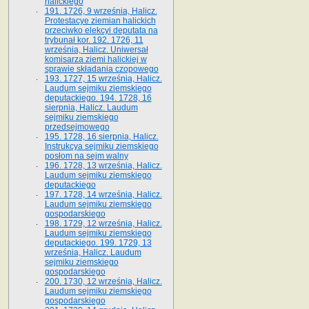
halickiego
191. 1726, 9 września, Halicz.
Protestacye ziemian halickich
przeciwko elekcyi deputata na
trybunał kor. 192. 1726, 11
września, Halicz. Uniwersał
komisarza ziemi halickiej w
sprawie składania czopowego
193. 1727, 15 września, Halicz.
Laudum sejmiku ziemskiego
deputackiego. 194. 1728, 16
sierpnia, Halicz. Laudum
sejmiku ziemskiego
przedsejmowego
195. 1728, 16 sierpnia, Halicz.
Instrukcya sejmiku ziemskiego
posłom na sejm walny
196. 1728, 13 września, Halicz.
Laudum sejmiku ziemskiego
deputackiego
197. 1728, 14 września, Halicz.
Laudum sejmiku ziemskiego
gospodarskiego
198. 1729, 12 września, Halicz.
Laudum sejmiku ziemskiego
deputackiego. 199. 1729, 13
września, Halicz. Laudum
sejmiku ziemskiego
gospodarskiego
200. 1730, 12 września, Halicz.
Laudum sejmiku ziemskiego
gospodarskiego