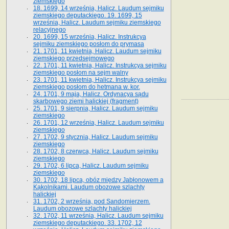
ziemskiego
18. 1699, 14 września, Halicz. Laudum sejmiku
ziemskiego deputackiego. 19. 1699, 15
września, Halicz. Laudum sejmiku ziemskiego
relacyjnego
20. 1699, 15 września, Halicz. Instrukcya
sejmiku ziemskiego posłom do prymasa
21. 1701, 11 kwietnia, Halicz. Laudum sejmiku
ziemskiego przedsejmowego
22. 1701, 11 kwietnia, Halicz. Instrukcya sejmiku
ziemskiego posłom na sejm walny
23. 1701, 11 kwietnia, Halicz. Instrukcya sejmiku
ziemskiego posłom do hetmana w. kor.
24. 1701, 9 maja, Halicz. Ordynacya sądu
skarbowego ziemi halickiej (fragment)
25. 1701, 9 sierpnia, Halicz. Laudum sejmiku
ziemskiego
26. 1701, 12 września, Halicz. Laudum sejmiku
ziemskiego
27. 1702, 9 stycznia, Halicz. Laudum sejmiku
ziemskiego
28. 1702, 8 czerwca, Halicz. Laudum sejmiku
ziemskiego
29. 1702, 6 lipca, Halicz. Laudum sejmiku
ziemskiego
30. 1702, 18 lipca, obóz między Jabłonowem a
Kąkolnikami. Laudum obozowe szlachty
halickiej
31. 1702, 2 września, pod Sandomierzem.
Laudum obozowe szlachty halickiej
32. 1702, 11 września, Halicz. Laudum sejmiku
ziemskiego deputackiego. 33. 1702, 12