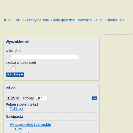
ICM
›
DIR
›
Zasoby polskie
›
Akta grodzkie i ziemskie
›
T. 25
› strona 187
Wyszukiwanie
w książce
szukaj w całej serii
Idź do
strona:
Pobierz pełen tekst
T. 25.txt
Nawigacja
Akta grodzkie i ziemskie
T. 25