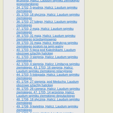
września, Halicz. Laudum sejmiku ziemskiego
gospodarskiego
34. 1702, 5 grudnia, Halicz. Laudum sejmiku
ziemskiego
35. 1703, 18 stycznia, Halicz. Laudum sejmiku
ziemskiego
36. 1703, 27 lutego, Halicz. Laudum sejmiku
ziemskiego
37. 1703, 2 maja, Halicz. Laudum sejmiku
ziemskiego
38. 1703, 31 maja, Halicz. Laudum sejmiku
ziemskiego przedsejmowego
39. 1703, 31 maja, Halicz. Instrukcya sejmiku
ziemskiego posłom na sejm walny
40. 1703, 5 lipca pod Kąkolnikami. Laudum
obozowe szlachty halickiej
41­. 1703, 3 sierpnia, Halicz. Laudum sejmiku
ziemskiego
42. 1703, 4 sierpnia, Halicz. Limitacya sejmiku
ziemskiego. 43. 1703, 16 sierpnia, Halicz.
Laudum sejmiku ziemskiego relacyjnego
44. 1703, 5 listopada, Halicz. Laudum sejmiku
ziemskiego
45. 1704, 27 sierpnia, pod Meduchą. Laudum
obozowe szlachty halickiej
46. 1705, 26 czerwca, Halicz. Laudum sejmiku
ziemskiego. 47. 1705, 14 września, Halicz.
Laudum sejmiku ziemskiego deputackiego
48. 1706, 18 stycznia, Halicz. Laudum sejmiku
ziemskiego
49. 1706, 9 kwietnia, Halicz. Laudum sejmiku
ziemskiego