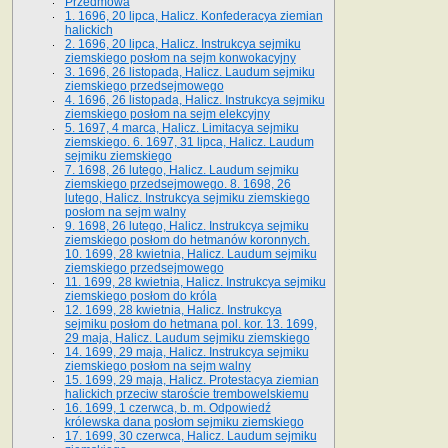
Przedmowa
1. 1696, 20 lipca, Halicz. Konfederacya ziemian
halickich
2. 1696, 20 lipca, Halicz. Instrukcya sejmiku
ziemskiego posłom na sejm konwokacyjny
3. 1696, 26 listopada, Halicz. Laudum sejmiku
ziemskiego przedsejmowego
4. 1696, 26 listopada, Halicz. Instrukcya sejmiku
ziemskiego posłom na sejm elekcyjny
5. 1697, 4 marca, Halicz. Limitacya sejmiku
ziemskiego. 6. 1697, 31 lipca, Halicz. Laudum
sejmiku ziemskiego
7. 1698, 26 lutego, Halicz. Laudum sejmiku
ziemskiego przedsejmowego. 8. 1698, 26
lutego, Halicz. Instrukcya sejmiku ziemskiego
posłom na sejm walny
9. 1698, 26 lutego, Halicz. Instrukcya sejmiku
ziemskiego posłom do hetmanów koronnych.
10. 1699, 28 kwietnia, Halicz. Laudum sejmiku
ziemskiego przedsejmowego
11. 1699, 28 kwietnia, Halicz. Instrukcya sejmiku
ziemskiego posłom do króla
12. 1699, 28 kwietnia, Halicz. Instrukcya
sejmiku posłom do hetmana pol. kor. 13. 1699,
29 maja, Halicz. Laudum sejmiku ziemskiego
14. 1699, 29 maja, Halicz. Instrukcya sejmiku
ziemskiego posłom na sejm walny
15. 1699, 29 maja, Halicz. Protestacya ziemian
halickich przeciw staroście trembowelskiemu
16. 1699, 1 czerwca, b. m. Odpowiedź
królewska dana posłom sejmiku ziemskiego
17. 1699, 30 czerwca, Halicz. Laudum sejmiku