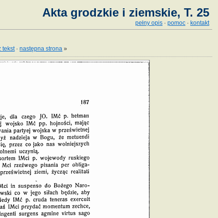
Akta grodzkie i ziemskie, T. 25
pełny opis
·
pomoc
·
kontakt
 tekst
·
następna strona
»