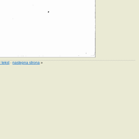
 tekst
·
następna strona
»