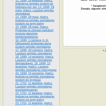
12. 1699, 28 kwietnia, Halicz.
Instrukcya sejmiku posłom do
hetmana pol. kor. 13. 1699, 29
maja, Halicz. Laudum sejmiku
ziemskiego
14. 1699, 29 maja, Halicz.
Instrukcya sejmiku ziemskiego
posłom na sejm walny
15. 1699, 29 maja, Halicz.
Protestacya ziemian halickich
przeciw staroście
trembowelskiemu
16. 1699, 1 czerwca, b. m.
Odpowiedź królewska dana
posłom sejmiku ziemskiego
17. 1699, 30 czerwca, Halicz.
«
Laudum sejmiku ziemskiego
18. 1699, 14 września, Halicz.
Laudum sejmiku ziemskiego
deputackiego. 19. 1699, 15
września, Halicz. Laudum
sejmiku ziemskiego relacyjnego
20. 1699, 15 września, Halicz.
Instrukcya sejmiku ziemskiego
posłom do prymasa
21. 1701, 11 kwietnia, Halicz.
Laudum sejmiku ziemskiego
przedsejmowego
22. 1701, 11 kwietnia, Halicz.
Instrukcya sejmiku ziemskiego
posłom na sejm walny
23. 1701, 11 kwietnia, Halicz.