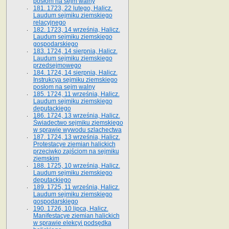
posłom na sejm walny
181. 1723, 22 lutego, Halicz.
Laudum sejmiku ziemskiego
relacyjnego
182. 1723, 14 września, Halicz.
Laudum sejmiku ziemskiego
gospodarskiego
183. 1724, 14 sierpnia, Halicz.
Laudum sejmiku ziemskiego
przedsejmowego
184. 1724, 14 sierpnia, Halicz.
Instrukcya sejmiku ziemskiego
posłom na sejm walny
185. 1724, 11 września, Halicz.
Laudum sejmiku ziemskiego
deputackiego
186. 1724, 13 września, Halicz.
Świadectwo sejmiku ziemskiego
w sprawie wywodu szlachectwa
187. 1724, 13 września, Halicz.
Protestacye ziemian halickich
przeciwko zajściom na sejmiku
ziemskim
188. 1725, 10 września, Halicz.
Laudum sejmiku ziemskiego
deputackiego
189. 1725, 11 września, Halicz.
Laudum sejmiku ziemskiego
gospodarskiego
190. 1726, 10 lipca, Halicz.
Manifestacye ziemian halickich
w sprawie elekcyi podsędka