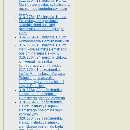
312. 1764, 13 sierpnia, Halicz.
Manifestacya szlachty halickiej z
recesem od konfederacyi tejże
ziemi
313. 1764, 13 sierpnia, Halicz.
Protestacya urzędników i
szlachty ziemi halickiej
przeciwko konfederacyi tejże
ziemi
314. 1764, 13 sierpnia, Halicz.
Konfederacya ziemian halickich
315. 1764, 13 sierpnia, Halicz.
Instrukcya sejmiku ziemskiego
posłom na sejm elekcyjny
316. 1764, 24 sierpnia, Żuków.
Uniwersał marszałka
konfederacyi ziemi halickiej
317. 1764, 1 października,
Lwów. Manifestacya Maryana
Potockiego, marszałka
konfederacyi ziemi halickiej i
innych Potockich
318. 1764, 29 października,
Halicz. Laudum sejmiku
ziemskiego przedsejmowego
319. 1764, 29 października,
Halicz. Instrukcya sejmiku
ziemskiego posłom na sejm
koronacyjny
320. 1764, 29 października,
Halicz. Instrukcya sejmiku
ziemskiego posłom do króla