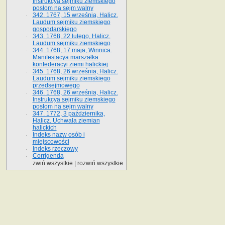
Instrukcya sejmiku ziemskiego
posłom na sejm walny
342. 1767, 15 września, Halicz.
Laudum sejmiku ziemskiego
gospodarskiego
343. 1768, 22 lutego, Halicz.
Laudum sejmiku ziemskiego
344. 1768, 17 maja, Winnica.
Manifestacya marszałka
konfederacyi ziemi halickiej
345. 1768, 26 września, Halicz.
Laudum sejmiku ziemskiego
przedsejmowego
346. 1768, 26 września, Halicz.
Instrukcya sejmiku ziemskiego
posłom na sejm walny
347. 1772, 3 października,
Halicz. Uchwała ziemian
halickich
Indeks nazw osób i
miejscowości
Indeks rzeczowy
Corrigenda
zwiń wszystkie
|
rozwiń wszystkie