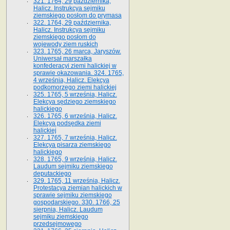
321. 1764, 29 października,
Halicz. Instrukcya sejmiku
ziemskiego posłom do prymasa
322. 1764, 29 października,
Halicz. Instrukcya sejmiku
ziemskiego posłom do
wojewody ziem ruskich
323. 1765, 26 marca, Jaryszów.
Uniwersał marszałka
konfederacyi ziemi halickiej w
sprawie okazowania. 324. 1765,
4 września, Halicz. Elekcya
podkomorzego ziemi halickiej
325. 1765, 5 września, Halicz.
Elekcya sędziego ziemskiego
halickiego
326. 1765, 6 września, Halicz.
Elekcya podsędka ziemi
halickiej
327. 1765, 7 września, Halicz.
Elekcya pisarza ziemskiego
halickiego
328. 1765, 9 września, Halicz.
Laudum sejmiku ziemskiego
deputackiego
329. 1765, 11 września, Halicz.
Protestacya ziemian halickich w
sprawie sejmiku ziemskiego
gospodarskiego. 330. 1766, 25
sierpnia, Halicz. Laudum
sejmiku ziemskiego
przedsejmowego