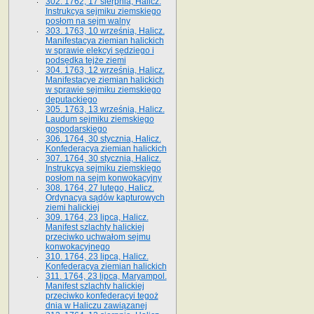
302. 1762, 17 sierpnia, Halicz.
Instrukcya sejmiku ziemskiego
posłom na sejm walny
303. 1763, 10 września, Halicz.
Manifestacya ziemian halickich
w sprawie elekcyi sędziego i
podsędka tejże ziemi
304. 1763, 12 września, Halicz.
Manifestacye ziemian halickich
w sprawie sejmiku ziemskiego
deputackiego
305. 1763, 13 września, Halicz.
Laudum sejmiku ziemskiego
gospodarskiego
306. 1764, 30 stycznia, Halicz.
Konfederacya ziemian halickich
307. 1764, 30 stycznia, Halicz.
Instrukcya sejmiku ziemskiego
posłom na sejm konwokacyjny
308. 1764, 27 lutego, Halicz.
Ordynacya sądów kapturowych
ziemi halickiej
309. 1764, 23 lipca, Halicz.
Manifest szlachty halickiej
przeciwko uchwałom sejmu
konwokacyjnego
310. 1764, 23 lipca, Halicz.
Konfederacya ziemian halickich
311. 1764, 23 lipca, Maryampol.
Manifest szlachty halickiej
przeciwko konfederacyi tegoż
dnia w Haliczu zawiązanej