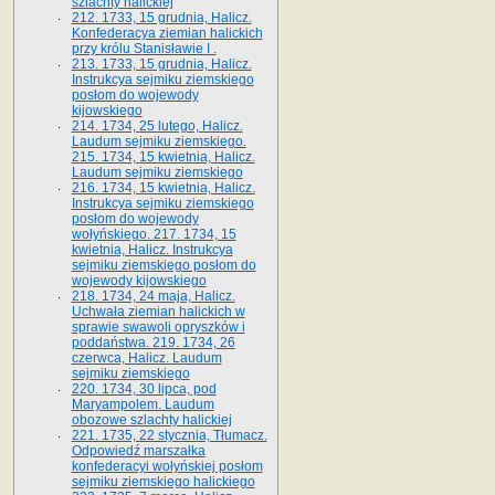
szlachty halickiej
212. 1733, 15 grudnia, Halicz.
Konfederacya ziemian halickich
przy królu Stanisławie I .
213. 1733, 15 grudnia, Halicz.
Instrukcya sejmiku ziemskiego
posłom do wojewody
kijowskiego
214. 1734, 25 lutego, Halicz.
Laudum sejmiku ziemskiego.
215. 1734, 15 kwietnia, Halicz.
Laudum sejmiku ziemskiego
216. 1734, 15 kwietnia, Halicz.
Instrukcya sejmiku ziemskiego
posłom do wojewody
wołyńskiego. 217. 1734, 15
kwietnia, Halicz. Instrukcya
sejmiku ziemskiego posłom do
wojewody kijowskiego
218. 1734, 24 maja, Halicz.
Uchwała ziemian halickich w
sprawie swawoli opryszków i
poddaństwa. 219. 1734, 26
czerwca, Halicz. Laudum
sejmiku ziemskiego
220. 1734, 30 lipca, pod
Maryampolem. Laudum
obozowe szlachty halickiej
221. 1735, 22 stycznia, Tłumacz.
Odpowiedź marszałka
konfederacyi wołyńskiej posłom
sejmiku ziemskiego halickiego