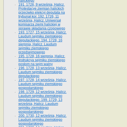
halickiego
191. 1726, 9 września, Halicz.
Protestacye ziemian halickich
przeciwko elekcyi deputata na
trybunał kor. 192. 1726, 11
września, Halicz. Uniwersał
komisarza ziemi halickiej w
sprawie składania czopowego
193. 1727, 15 września, Halicz.
Laudum sejmiku ziemskiego
deputackiego. 194. 1728, 16
sierpnia, Halicz. Laudum
sejmiku ziemskiego
przedsejmowego
195. 1728, 16 sierpnia, Halicz.
Instrukcya sejmiku ziemskiego
posłom na sejm walny
196. 1728, 13 września, Halicz.
Laudum sejmiku ziemskiego
deputackiego
197. 1728, 14 września, Halicz.
Laudum sejmiku ziemskiego
gospodarskiego
198. 1729, 12 września, Halicz.
Laudum sejmiku ziemskiego
deputackiego. 199. 1729, 13
września, Halicz. Laudum
sejmiku ziemskiego
gospodarskiego
200. 1730, 12 września, Halicz.
Laudum sejmiku ziemskiego
gospodarskiego