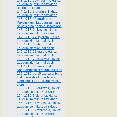
143. 1715, 10 września, Halicz.
Laudum sejmiku ziemskiego
gospodarskiego
144. 1715, 2 grudnia, Halicz.
Laudum sejmiku ziemskiego
145. 1715, 18 grudnia, pod
Kąkolnikami. Laudum ziemian
halickich na popisie uchwalone
146. 1716, 7 stycznia, Halicz.
Laudum sejmiku ziemskiego
147. 1716, 22 stycznia, Halicz.
Laudum ziemian halickich
148. 1716, 6 lutego, Halicz.
Laudum ziemian halickich
149. 1716, 23 marca, Halicz.
Laudum ziemian halickich
150. 1716, 20 kwietnia, Halicz.
Laudum ziemian halickich
151. 1716, 18 maja, Halicz.
Konfederacya ziemian halickich
152. 1716, po 15 czerwca, b. m.
List marszałka konfederacyi
ziemi halickiej do szlachty tejże
ziemi
153. 1716, 30 czerwca, Halicz.
Laudum sejmiku ziemskiego
154. 1716, 3 sierpnia, Halicz.
Laudum sejmiku ziemskiego
155. 1716, 16 września, Halicz.
Laudum sejmiku ziemskiego
156. 1716, 17 września, Halicz.
Laudum sejmiku ziemskiego