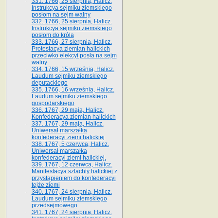
331. 1766, 25 sierpnia, Halicz.
Instrukcya sejmiku ziemskiego
posłom na sejm walny
332. 1766, 25 sierpnia, Halicz.
Instrukcya sejmiku ziemskiego
posłom do króla
333. 1766, 27 sierpnia, Halicz.
Protestacya ziemian halickich
przeciwko elekcyi posła na sejm
walny
334. 1766, 15 września, Halicz.
Laudum sejmiku ziemskiego
deputackiego
335. 1766, 16 września, Halicz.
Laudum sejmiku ziemskiego
gospodarskiego
336. 1767, 29 maja, Halicz.
Konfederacya ziemian halickich
337. 1767, 29 maja, Halicz.
Uniwersał marszałka
konfederacyi ziemi halickiej
338. 1767, 5 czerwca, Halicz.
Uniwersał marszałka
konfederacyi ziemi halickiej.
339. 1767, 12 czerwca, Halicz.
Manifestacya szlachty halickiej z
przystąpieniem do konfederacyi
tejże ziemi
340. 1767, 24 sierpnia, Halicz.
Laudum sejmiku ziemskiego
przedsejmowego
341. 1767, 24 sierpnia, Halicz.