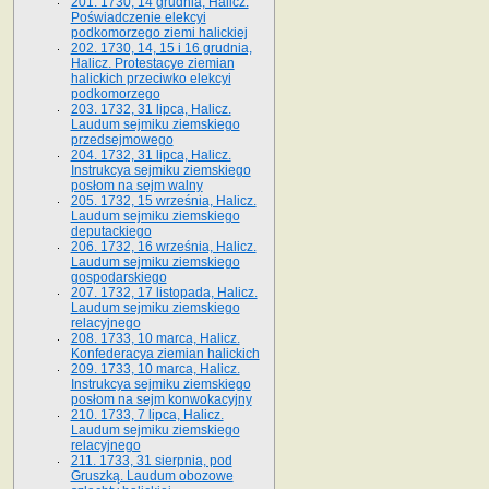
201. 1730, 14 grudnia, Halicz.
Poświadczenie elekcyi
podkomorzego ziemi halickiej
202. 1730, 14, 15 i 16 grudnia,
Halicz. Protestacye ziemian
halickich przeciwko elekcyi
podkomorzego
203. 1732, 31 lipca, Halicz.
Laudum sejmiku ziemskiego
przedsejmowego
204. 1732, 31 lipca, Halicz.
Instrukcya sejmiku ziemskiego
posłom na sejm walny
205. 1732, 15 września, Halicz.
Laudum sejmiku ziemskiego
deputackiego
206. 1732, 16 września, Halicz.
Laudum sejmiku ziemskiego
gospodarskiego
207. 1732, 17 listopada, Halicz.
Laudum sejmiku ziemskiego
relacyjnego
208. 1733, 10 marca, Halicz.
Konfederacya ziemian halickich­
209. 1733, 10 marca, Halicz.
Instrukcya sejmiku ziemskiego
posłom na sejm konwokacyjny
210. 1733, 7 lipca, Halicz.
Laudum sejmiku ziemskiego
relacyjnego
211. 1733, 31 sierpnia, pod
Gruszką. Laudum obozowe