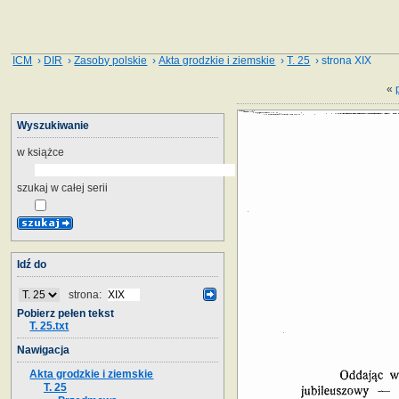
ICM
›
DIR
›
Zasoby polskie
›
Akta grodzkie i ziemskie
›
T. 25
› strona XIX
«
Wyszukiwanie
w książce
szukaj w całej serii
Idź do
strona:
Pobierz pełen tekst
T. 25.txt
Nawigacja
Akta grodzkie i ziemskie
T. 25