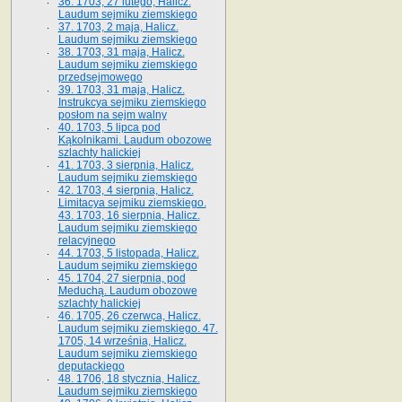
36. 1703, 27 lutego, Halicz.
Laudum sejmiku ziemskiego
37. 1703, 2 maja, Halicz.
Laudum sejmiku ziemskiego
38. 1703, 31 maja, Halicz.
Laudum sejmiku ziemskiego
przedsejmowego
39. 1703, 31 maja, Halicz.
Instrukcya sejmiku ziemskiego
posłom na sejm walny
40. 1703, 5 lipca pod
Kąkolnikami. Laudum obozowe
szlachty halickiej
41­. 1703, 3 sierpnia, Halicz.
Laudum sejmiku ziemskiego
42. 1703, 4 sierpnia, Halicz.
Limitacya sejmiku ziemskiego.
43. 1703, 16 sierpnia, Halicz.
Laudum sejmiku ziemskiego
relacyjnego
44. 1703, 5 listopada, Halicz.
Laudum sejmiku ziemskiego
45. 1704, 27 sierpnia, pod
Meduchą. Laudum obozowe
szlachty halickiej
46. 1705, 26 czerwca, Halicz.
Laudum sejmiku ziemskiego. 47.
1705, 14 września, Halicz.
Laudum sejmiku ziemskiego
deputackiego
48. 1706, 18 stycznia, Halicz.
Laudum sejmiku ziemskiego