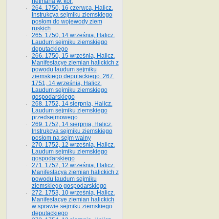
hetmana w. kor.
264. 1750, 16 czerwca, Halicz.
Instrukcya sejmiku ziemskiego
posłom do wojewody ziem
ruskich
265. 1750, 14 września, Halicz.
Laudum sejmiku ziemskiego
deputackiego
266. 1750, 15 września, Halicz.
Manifestacye ziemian halickich z
powodu laudum sejmiku
ziemskiego deputackiego. 267.
1751, 14 września, Halicz.
Laudum sejmiku ziemskiego
gospodarskiego
268. 1752, 14 sierpnia, Halicz.
Laudum sejmiku ziemskiego
przedsejmowego
269. 1752, 14 sierpnia, Halicz.
Instrukcya sejmiku ziemskiego
posłom na sejm walny
270. 1752, 12 września, Halicz.
Laudum sejmiku ziemskiego
gospodarskiego
271. 1752, 12 września, Halicz.
Manifestacya ziemian halickich z
powodu laudum sejmiku
ziemskiego gospodarskiego
272. 1753, 10 września, Halicz.
Manifestacye ziemian halickich
w sprawie sejmiku ziemskiego
deputackiego