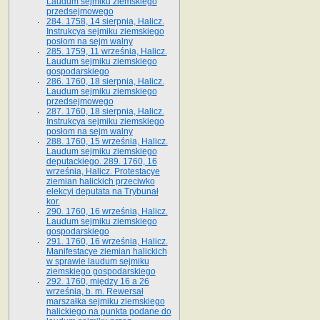
Laudum sejmiku ziemskiego
przedsejmowego
284. 1758, 14 sierpnia, Halicz.
Instrukcya sejmiku ziemskiego
posłom na sejm walny
285. 1759, 11 września, Halicz.
Laudum sejmiku ziemskiego
gospodarskiego
286. 1760, 18 sierpnia, Halicz.
Laudum sejmiku ziemskiego
przedsejmowego
287. 1760, 18 sierpnia, Halicz.
Instrukcya sejmiku ziemskiego
posłom na sejm walny
288. 1760, 15 września, Halicz.
Laudum sejmiku ziemskiego
deputackiego. 289. 1760, 16
września, Halicz. Protestacye
ziemian halickich przeciwko
elekcyi deputata na Trybunał
kor.
290. 1760, 16 września, Halicz.
Laudum sejmiku ziemskiego
gospodarskiego
291. 1760, 16 września, Halicz.
Manifestacye ziemian halickich
w sprawie laudum sejmiku
ziemskiego gospodarskiego
292. 1760, między 16 a 26
września, b. m. Rewersał
marszałka sejmiku ziemskiego
halickiego na punkta podane do