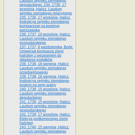
Laudum sejmiku ziemskiego
deputackiego. 234. 1736, 17
września, Halicz. Laudum
sejmiku ziemskiego relacyjnego
235. 1736, 17 września, Halicz.
Instrukcya sejmiku ziemskiego
komisarzowi na komisyę
warszawską
236. 1737, 10 września, Halicz.
Laudum sejmiku ziemskiego
gospodarskiego
237. 1737, 6 października, Borki.
Uniwersał komisarza ziemi
halickiej z wezwaniem do
składania podatków
238. 1738, 18 sierpnia, Halicz.
Laudum sejmiku ziemskiego
przedsejmowego
239. 1738, 18 sierpnia, Halicz.
Instrukcya sejmiku ziemskiego
posłom na sejm walny
240. 1738, 15 września, Halicz.
Laudum sejmiku ziemskiego
deputackiego
241. 1739, 15 września, Halicz.
Laudum sejmiku ziemskiego
gospodarskiego
242. 1739, 17 września, Halicz.
Elekcya podkomorzego ziemi
halickiej
243. 1740, 15 sierpnia, Halicz.
Laudum sejmiku ziemskiego