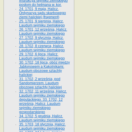
Instrukcya sejmiku ziemskiego
posłom do hetmana w. kor.
24. 1701, 9 maja, Halicz.
Ordynacya sądu skarbowego
ziemi halickiej (fragment)
25. 1701, 9 sierpnia, Halicz.
Laudum sejmiku ziemskiego
26. 1701, 12 września, Halicz.
Laudum sejmiku ziemskiego
27. 1702, 9 stycznia, Halicz.
Laudum sejmiku ziemskiego
28. 1702, 8 czerwca, Halicz.
Laudum sejmiku ziemskiego
29. 1702, 6 lipca, Halicz.
Laudum sejmiku ziemskiego
30. 1702, 18 lipca, obóz między
Jabłonowem a Kąkolnikami.
Laudum obozowe szlachty
halickiej
31. 1702, 2 września, pod
Sandomierzem. Laudum
obozowe szlachty halickiej
32. 1702, 11 września, Halicz.
Laudum sejmiku ziemskiego
deputackiego. 33. 1702, 12
września, Halicz. Laudum
sejmiku ziemskiego
gospodarskiego
34. 1702, 5 grudnia, Halicz.
Laudum sejmiku ziemskiego
35. 1703, 18 stycznia, Halicz.
Laudum sejmiku ziemskiego