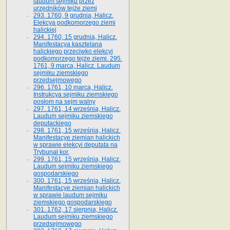
laudum sejmiku przez
urzędników tejże ziemi
293. 1760, 9 grudnia, Halicz.
Elekcya podkomorzego ziemi
halickiej
294. 1760, 15 grudnia, Halicz.
Manifestacya kasztelana
halickiego przeciwko elekcyi
podkomorzego tejże ziemi. 295.
1761, 9 marca, Halicz. Laudum
sejmiku ziemskiego
przedsejmowego
296. 1761, 10 marca, Halicz.
Instrukcya sejmiku ziemskiego
posłom na sejm walny
297. 1761, 14 września, Halicz.
Laudum sejmiku ziemskiego
deputackiego
298. 1761, 15 września, Halicz.
Manifestacye ziemian halickich
w sprawie elekcyi deputata na
Trybunał kor.
299. 1761, 15 września, Halicz.
Laudum sejmiku ziemskiego
gospodarskiego
300. 1761, 15 września, Halicz.
Manifestacye ziemian halickich
w sprawie laudum sejmiku
ziemskiego gospodarskiego
301. 1762, 17 sierpnia, Halicz.
Laudum sejmiku ziemskiego
przedsejmowego