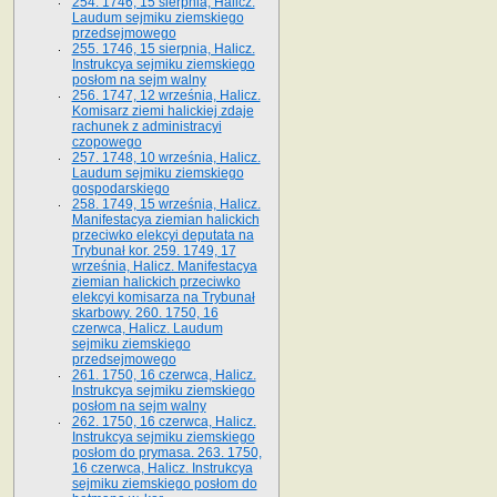
254. 1746, 15 sierpnia, Halicz.
Laudum sejmiku ziemskiego
przedsejmowego
255. 1746, 15 sierpnia, Halicz.
Instrukcya sejmiku ziemskiego
posłom na sejm walny
256. 1747, 12 września, Halicz.
Komisarz ziemi halickiej zdaje
rachunek z administracyi
czopowego
257. 1748, 10 września, Halicz.
Laudum sejmiku ziemskiego
gospodarskiego
258. 1749, 15 września, Halicz.
Manifestacya ziemian halickich
przeciwko elekcyi deputata na
Trybunał kor. 259. 1749, 17
września, Halicz. Manifestacya
ziemian halickich przeciwko
elekcyi komisarza na Trybunał
skarbowy. 260. 1750, 16
czerwca, Halicz. Laudum
sejmiku ziemskiego
przedsejmowego
261. 1750, 16 czerwca, Halicz.
Instrukcya sejmiku ziemskiego
posłom na sejm walny
262. 1750, 16 czerwca, Halicz.
Instrukcya sejmiku ziemskiego
posłom do prymasa. 263. 1750,
16 czerwca, Halicz. Instrukcya
sejmiku ziemskiego posłom do