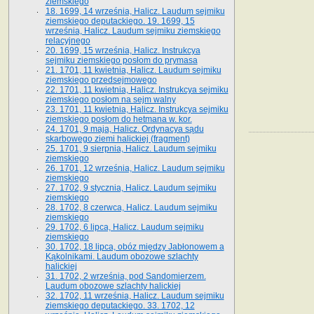
ziemskiego
18. 1699, 14 września, Halicz. Laudum sejmiku
ziemskiego deputackiego. 19. 1699, 15
września, Halicz. Laudum sejmiku ziemskiego
relacyjnego
20. 1699, 15 września, Halicz. Instrukcya
sejmiku ziemskiego posłom do prymasa
21. 1701, 11 kwietnia, Halicz. Laudum sejmiku
ziemskiego przedsejmowego
22. 1701, 11 kwietnia, Halicz. Instrukcya sejmiku
ziemskiego posłom na sejm walny
23. 1701, 11 kwietnia, Halicz. Instrukcya sejmiku
ziemskiego posłom do hetmana w. kor.
24. 1701, 9 maja, Halicz. Ordynacya sądu
skarbowego ziemi halickiej (fragment)
25. 1701, 9 sierpnia, Halicz. Laudum sejmiku
ziemskiego
26. 1701, 12 września, Halicz. Laudum sejmiku
ziemskiego
27. 1702, 9 stycznia, Halicz. Laudum sejmiku
ziemskiego
28. 1702, 8 czerwca, Halicz. Laudum sejmiku
ziemskiego
29. 1702, 6 lipca, Halicz. Laudum sejmiku
ziemskiego
30. 1702, 18 lipca, obóz między Jabłonowem a
Kąkolnikami. Laudum obozowe szlachty
halickiej
31. 1702, 2 września, pod Sandomierzem.
Laudum obozowe szlachty halickiej
32. 1702, 11 września, Halicz. Laudum sejmiku
ziemskiego deputackiego. 33. 1702, 12