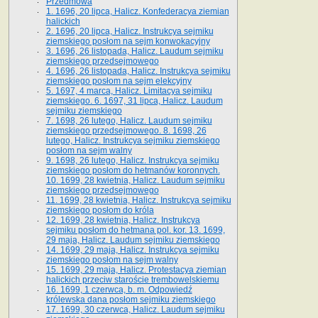
Przedmowa
1. 1696, 20 lipca, Halicz. Konfederacya ziemian
halickich
2. 1696, 20 lipca, Halicz. Instrukcya sejmiku
ziemskiego posłom na sejm konwokacyjny
3. 1696, 26 listopada, Halicz. Laudum sejmiku
ziemskiego przedsejmowego
4. 1696, 26 listopada, Halicz. Instrukcya sejmiku
ziemskiego posłom na sejm elekcyjny
5. 1697, 4 marca, Halicz. Limitacya sejmiku
ziemskiego. 6. 1697, 31 lipca, Halicz. Laudum
sejmiku ziemskiego
7. 1698, 26 lutego, Halicz. Laudum sejmiku
ziemskiego przedsejmowego. 8. 1698, 26
lutego, Halicz. Instrukcya sejmiku ziemskiego
posłom na sejm walny
9. 1698, 26 lutego, Halicz. Instrukcya sejmiku
ziemskiego posłom do hetmanów koronnych.
10. 1699, 28 kwietnia, Halicz. Laudum sejmiku
ziemskiego przedsejmowego
11. 1699, 28 kwietnia, Halicz. Instrukcya sejmiku
ziemskiego posłom do króla
12. 1699, 28 kwietnia, Halicz. Instrukcya
sejmiku posłom do hetmana pol. kor. 13. 1699,
29 maja, Halicz. Laudum sejmiku ziemskiego
14. 1699, 29 maja, Halicz. Instrukcya sejmiku
ziemskiego posłom na sejm walny
15. 1699, 29 maja, Halicz. Protestacya ziemian
halickich przeciw staroście trembowelskiemu
16. 1699, 1 czerwca, b. m. Odpowiedź
królewska dana posłom sejmiku ziemskiego
17. 1699, 30 czerwca, Halicz. Laudum sejmiku