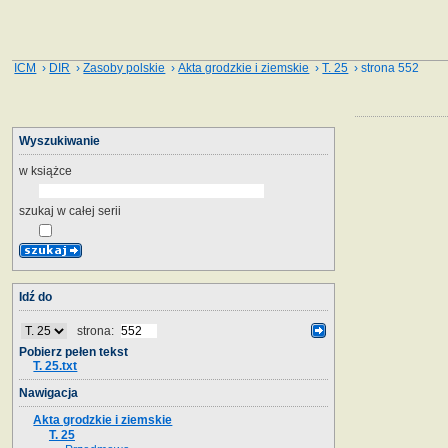
ICM
›
DIR
›
Zasoby polskie
›
Akta grodzkie i ziemskie
›
T. 25
› strona 552
Wyszukiwanie
w książce
szukaj w całej serii
Idź do
strona:
Pobierz pełen tekst
T. 25.txt
Nawigacja
Akta grodzkie i ziemskie
T. 25