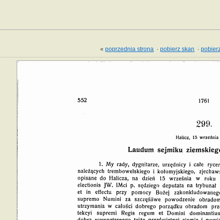
«
poprzednia strona
·
pobierz skan
·
pobierz