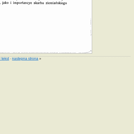
 tekst
·
następna strona
»