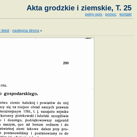
Akta grodzkie i ziemskie, T. 25
pełny opis
·
pomoc
·
kontakt
 tekst
·
następna strona
»