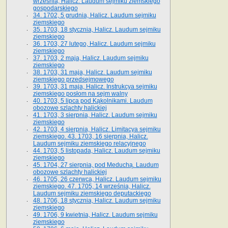
września, Halicz. Laudum sejmiku ziemskiego
gospodarskiego
34. 1702, 5 grudnia, Halicz. Laudum sejmiku
ziemskiego
35. 1703, 18 stycznia, Halicz. Laudum sejmiku
ziemskiego
36. 1703, 27 lutego, Halicz. Laudum sejmiku
ziemskiego
37. 1703, 2 maja, Halicz. Laudum sejmiku
ziemskiego
38. 1703, 31 maja, Halicz. Laudum sejmiku
ziemskiego przedsejmowego
39. 1703, 31 maja, Halicz. Instrukcya sejmiku
ziemskiego posłom na sejm walny
40. 1703, 5 lipca pod Kąkolnikami. Laudum
obozowe szlachty halickiej
41­. 1703, 3 sierpnia, Halicz. Laudum sejmiku
ziemskiego
42. 1703, 4 sierpnia, Halicz. Limitacya sejmiku
ziemskiego. 43. 1703, 16 sierpnia, Halicz.
Laudum sejmiku ziemskiego relacyjnego
44. 1703, 5 listopada, Halicz. Laudum sejmiku
ziemskiego
45. 1704, 27 sierpnia, pod Meduchą. Laudum
obozowe szlachty halickiej
46. 1705, 26 czerwca, Halicz. Laudum sejmiku
ziemskiego. 47. 1705, 14 września, Halicz.
Laudum sejmiku ziemskiego deputackiego
48. 1706, 18 stycznia, Halicz. Laudum sejmiku
ziemskiego
49. 1706, 9 kwietnia, Halicz. Laudum sejmiku
ziemskiego