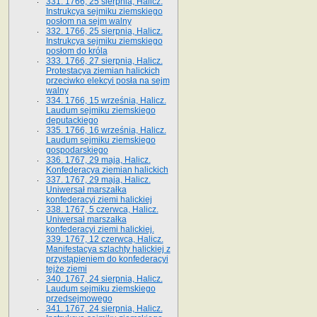
331. 1766, 25 sierpnia, Halicz.
Instrukcya sejmiku ziemskiego
posłom na sejm walny
332. 1766, 25 sierpnia, Halicz.
Instrukcya sejmiku ziemskiego
posłom do króla
333. 1766, 27 sierpnia, Halicz.
Protestacya ziemian halickich
przeciwko elekcyi posła na sejm
walny
334. 1766, 15 września, Halicz.
Laudum sejmiku ziemskiego
deputackiego
335. 1766, 16 września, Halicz.
Laudum sejmiku ziemskiego
gospodarskiego
336. 1767, 29 maja, Halicz.
Konfederacya ziemian halickich
337. 1767, 29 maja, Halicz.
Uniwersał marszałka
konfederacyi ziemi halickiej
338. 1767, 5 czerwca, Halicz.
Uniwersał marszałka
konfederacyi ziemi halickiej.
339. 1767, 12 czerwca, Halicz.
Manifestacya szlachty halickiej z
przystąpieniem do konfederacyi
tejże ziemi
340. 1767, 24 sierpnia, Halicz.
Laudum sejmiku ziemskiego
przedsejmowego
341. 1767, 24 sierpnia, Halicz.