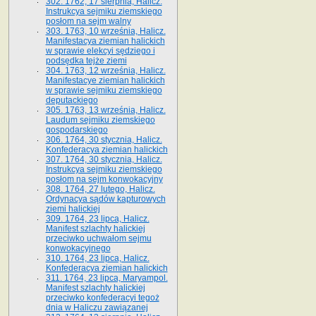
302. 1762, 17 sierpnia, Halicz.
Instrukcya sejmiku ziemskiego
posłom na sejm walny
303. 1763, 10 września, Halicz.
Manifestacya ziemian halickich
w sprawie elekcyi sędziego i
podsędka tejże ziemi
304. 1763, 12 września, Halicz.
Manifestacye ziemian halickich
w sprawie sejmiku ziemskiego
deputackiego
305. 1763, 13 września, Halicz.
Laudum sejmiku ziemskiego
gospodarskiego
306. 1764, 30 stycznia, Halicz.
Konfederacya ziemian halickich
307. 1764, 30 stycznia, Halicz.
Instrukcya sejmiku ziemskiego
posłom na sejm konwokacyjny
308. 1764, 27 lutego, Halicz.
Ordynacya sądów kapturowych
ziemi halickiej
309. 1764, 23 lipca, Halicz.
Manifest szlachty halickiej
przeciwko uchwałom sejmu
konwokacyjnego
310. 1764, 23 lipca, Halicz.
Konfederacya ziemian halickich
311. 1764, 23 lipca, Maryampol.
Manifest szlachty halickiej
przeciwko konfederacyi tegoż
dnia w Haliczu zawiązanej