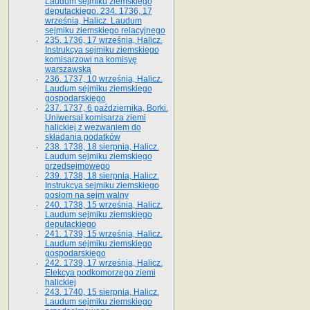
Laudum sejmiku ziemskiego
deputackiego. 234. 1736, 17
września, Halicz. Laudum
sejmiku ziemskiego relacyjnego
235. 1736, 17 września, Halicz.
Instrukcya sejmiku ziemskiego
komisarzowi na komisyę
warszawską
236. 1737, 10 września, Halicz.
Laudum sejmiku ziemskiego
gospodarskiego
237. 1737, 6 października, Borki.
Uniwersał komisarza ziemi
halickiej z wezwaniem do
składania podatków
238. 1738, 18 sierpnia, Halicz.
Laudum sejmiku ziemskiego
przedsejmowego
239. 1738, 18 sierpnia, Halicz.
Instrukcya sejmiku ziemskiego
posłom na sejm walny
240. 1738, 15 września, Halicz.
Laudum sejmiku ziemskiego
deputackiego
241. 1739, 15 września, Halicz.
Laudum sejmiku ziemskiego
gospodarskiego
242. 1739, 17 września, Halicz.
Elekcya podkomorzego ziemi
halickiej
243. 1740, 15 sierpnia, Halicz.
Laudum sejmiku ziemskiego