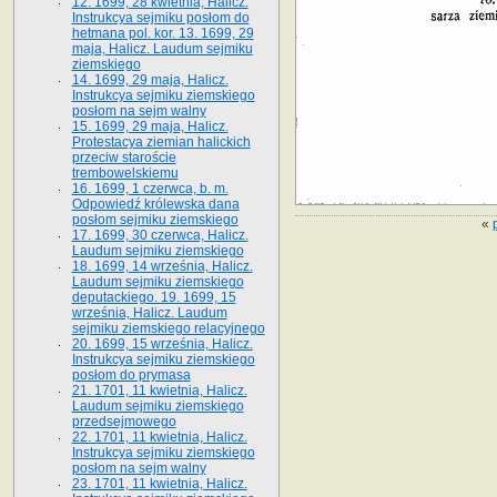
12. 1699, 28 kwietnia, Halicz.
Instrukcya sejmiku posłom do
hetmana pol. kor. 13. 1699, 29
maja, Halicz. Laudum sejmiku
ziemskiego
14. 1699, 29 maja, Halicz.
Instrukcya sejmiku ziemskiego
posłom na sejm walny
15. 1699, 29 maja, Halicz.
Protestacya ziemian halickich
przeciw staroście
trembowelskiemu
16. 1699, 1 czerwca, b. m.
Odpowiedź królewska dana
posłom sejmiku ziemskiego
«
17. 1699, 30 czerwca, Halicz.
Laudum sejmiku ziemskiego
18. 1699, 14 września, Halicz.
Laudum sejmiku ziemskiego
deputackiego. 19. 1699, 15
września, Halicz. Laudum
sejmiku ziemskiego relacyjnego
20. 1699, 15 września, Halicz.
Instrukcya sejmiku ziemskiego
posłom do prymasa
21. 1701, 11 kwietnia, Halicz.
Laudum sejmiku ziemskiego
przedsejmowego
22. 1701, 11 kwietnia, Halicz.
Instrukcya sejmiku ziemskiego
posłom na sejm walny
23. 1701, 11 kwietnia, Halicz.