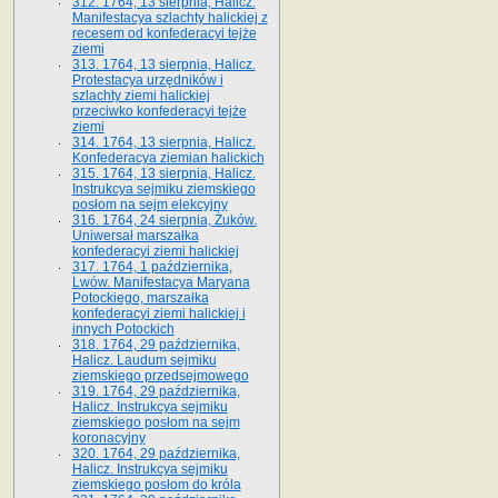
312. 1764, 13 sierpnia, Halicz.
Manifestacya szlachty halickiej z
recesem od konfederacyi tejże
ziemi
313. 1764, 13 sierpnia, Halicz.
Protestacya urzędników i
szlachty ziemi halickiej
przeciwko konfederacyi tejże
ziemi
314. 1764, 13 sierpnia, Halicz.
Konfederacya ziemian halickich
315. 1764, 13 sierpnia, Halicz.
Instrukcya sejmiku ziemskiego
posłom na sejm elekcyjny
316. 1764, 24 sierpnia, Żuków.
Uniwersał marszałka
konfederacyi ziemi halickiej
317. 1764, 1 października,
Lwów. Manifestacya Maryana
Potockiego, marszałka
konfederacyi ziemi halickiej i
innych Potockich
318. 1764, 29 października,
Halicz. Laudum sejmiku
ziemskiego przedsejmowego
319. 1764, 29 października,
Halicz. Instrukcya sejmiku
ziemskiego posłom na sejm
koronacyjny
320. 1764, 29 października,
Halicz. Instrukcya sejmiku
ziemskiego posłom do króla