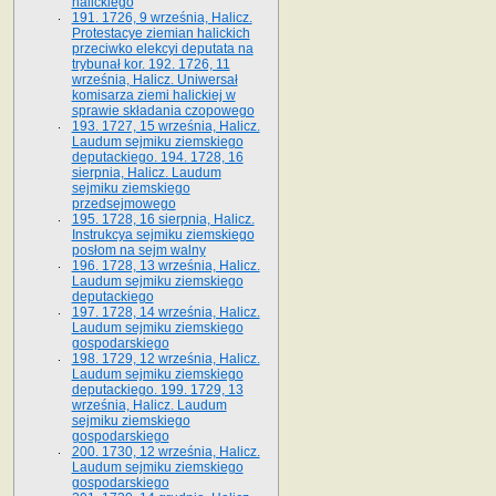
halickiego
191. 1726, 9 września, Halicz.
Protestacye ziemian halickich
przeciwko elekcyi deputata na
trybunał kor. 192. 1726, 11
września, Halicz. Uniwersał
komisarza ziemi halickiej w
sprawie składania czopowego
193. 1727, 15 września, Halicz.
Laudum sejmiku ziemskiego
deputackiego. 194. 1728, 16
sierpnia, Halicz. Laudum
sejmiku ziemskiego
przedsejmowego
195. 1728, 16 sierpnia, Halicz.
Instrukcya sejmiku ziemskiego
posłom na sejm walny
196. 1728, 13 września, Halicz.
Laudum sejmiku ziemskiego
deputackiego
197. 1728, 14 września, Halicz.
Laudum sejmiku ziemskiego
gospodarskiego
198. 1729, 12 września, Halicz.
Laudum sejmiku ziemskiego
deputackiego. 199. 1729, 13
września, Halicz. Laudum
sejmiku ziemskiego
gospodarskiego
200. 1730, 12 września, Halicz.
Laudum sejmiku ziemskiego
gospodarskiego