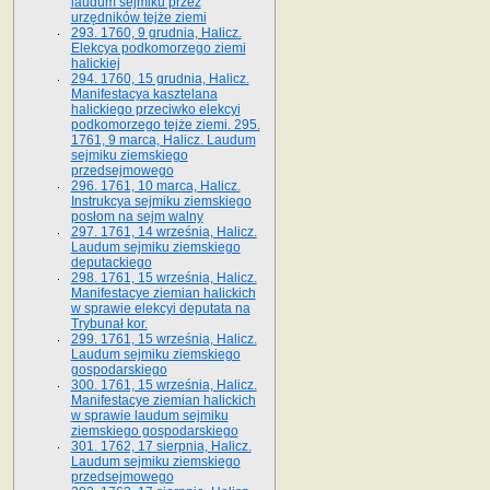
laudum sejmiku przez
urzędników tejże ziemi
293. 1760, 9 grudnia, Halicz.
Elekcya podkomorzego ziemi
halickiej
294. 1760, 15 grudnia, Halicz.
Manifestacya kasztelana
halickiego przeciwko elekcyi
podkomorzego tejże ziemi. 295.
1761, 9 marca, Halicz. Laudum
sejmiku ziemskiego
przedsejmowego
296. 1761, 10 marca, Halicz.
Instrukcya sejmiku ziemskiego
posłom na sejm walny
297. 1761, 14 września, Halicz.
Laudum sejmiku ziemskiego
deputackiego
298. 1761, 15 września, Halicz.
Manifestacye ziemian halickich
w sprawie elekcyi deputata na
Trybunał kor.
299. 1761, 15 września, Halicz.
Laudum sejmiku ziemskiego
gospodarskiego
300. 1761, 15 września, Halicz.
Manifestacye ziemian halickich
w sprawie laudum sejmiku
ziemskiego gospodarskiego
301. 1762, 17 sierpnia, Halicz.
Laudum sejmiku ziemskiego
przedsejmowego