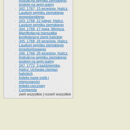
Instrukcya sejmiku ziemskiego
posłom na sejm walny
342. 1767, 15 września, Halicz.
Laudum sejmiku ziemskiego
gospodarskiego
343. 1768, 22 lutego, Halicz.
Laudum sejmiku ziemskiego
344. 1768, 17 maja, Winnica.
Manifestacya marszałka
konfederacyi ziemi halickiej
345. 1768, 26 września, Halicz.
Laudum sejmiku ziemskiego
przedsejmowego
346. 1768, 26 września, Halicz.
Instrukcya sejmiku ziemskiego
posłom na sejm walny
347. 1772, 3 października,
Halicz. Uchwała ziemian
halickich
Indeks nazw osób i
miejscowości
Indeks rzeczowy
Corrigenda
zwiń wszystkie
|
rozwiń wszystkie