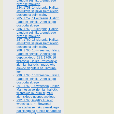
Laudum sejmiku ziemskiego
przedsejmowego
284. 1758, 14 sierpnia, Halicz.
Instrukcya sejmiku ziemskiego
posłom na sejm walny
285. 1759, 11 września, Halicz.
Laudum sejmiku ziemskiego
gospodarskiego
286. 1760, 18 sierpnia, Halicz.
Laudum sejmiku ziemskiego
przedsejmowego
287. 1760, 18 sierpnia, Halicz.
Instrukcya sejmiku ziemskiego
posłom na sejm walny
288. 1760, 15 września, Halicz.
Laudum sejmiku ziemskiego
deputackiego. 289. 1760, 16
września, Halicz. Protestacye
ziemian halickich przeciwko
elekcyi deputata na Trybunał
kor.
290. 1760, 16 września, Halicz.
Laudum sejmiku ziemskiego
gospodarskiego
291. 1760, 16 września, Halicz.
Manifestacye ziemian halickich
w sprawie laudum sejmiku
ziemskiego gospodarskiego
292. 1760, między 16 a 26
września, b. m. Rewersał
marszałka sejmiku ziemskiego
halickiego na punkta podane do