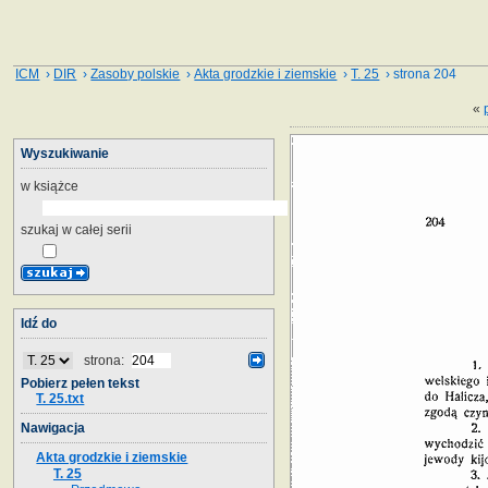
ICM
›
DIR
›
Zasoby polskie
›
Akta grodzkie i ziemskie
›
T. 25
› strona 204
«
Wyszukiwanie
w książce
szukaj w całej serii
Idź do
strona:
Pobierz pełen tekst
T. 25.txt
Nawigacja
Akta grodzkie i ziemskie
T. 25