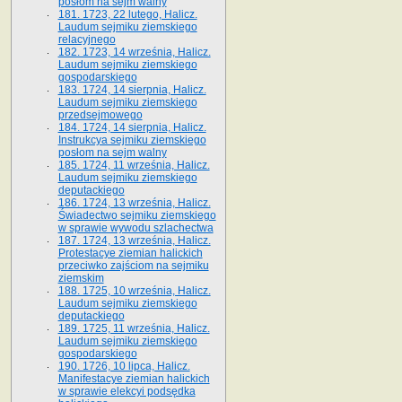
posłom na sejm walny
181. 1723, 22 lutego, Halicz.
Laudum sejmiku ziemskiego
relacyjnego
182. 1723, 14 września, Halicz.
Laudum sejmiku ziemskiego
gospodarskiego
183. 1724, 14 sierpnia, Halicz.
Laudum sejmiku ziemskiego
przedsejmowego
184. 1724, 14 sierpnia, Halicz.
Instrukcya sejmiku ziemskiego
posłom na sejm walny
185. 1724, 11 września, Halicz.
Laudum sejmiku ziemskiego
deputackiego
186. 1724, 13 września, Halicz.
Świadectwo sejmiku ziemskiego
w sprawie wywodu szlachectwa
187. 1724, 13 września, Halicz.
Protestacye ziemian halickich
przeciwko zajściom na sejmiku
ziemskim
188. 1725, 10 września, Halicz.
Laudum sejmiku ziemskiego
deputackiego
189. 1725, 11 września, Halicz.
Laudum sejmiku ziemskiego
gospodarskiego
190. 1726, 10 lipca, Halicz.
Manifestacye ziemian halickich
w sprawie elekcyi podsędka