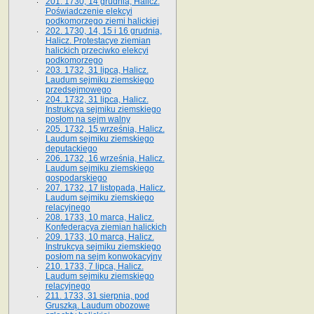
201. 1730, 14 grudnia, Halicz.
Poświadczenie elekcyi
podkomorzego ziemi halickiej
202. 1730, 14, 15 i 16 grudnia,
Halicz. Protestacye ziemian
halickich przeciwko elekcyi
podkomorzego
203. 1732, 31 lipca, Halicz.
Laudum sejmiku ziemskiego
przedsejmowego
204. 1732, 31 lipca, Halicz.
Instrukcya sejmiku ziemskiego
posłom na sejm walny
205. 1732, 15 września, Halicz.
Laudum sejmiku ziemskiego
deputackiego
206. 1732, 16 września, Halicz.
Laudum sejmiku ziemskiego
gospodarskiego
207. 1732, 17 listopada, Halicz.
Laudum sejmiku ziemskiego
relacyjnego
208. 1733, 10 marca, Halicz.
Konfederacya ziemian halickich­
209. 1733, 10 marca, Halicz.
Instrukcya sejmiku ziemskiego
posłom na sejm konwokacyjny
210. 1733, 7 lipca, Halicz.
Laudum sejmiku ziemskiego
relacyjnego
211. 1733, 31 sierpnia, pod
Gruszką. Laudum obozowe