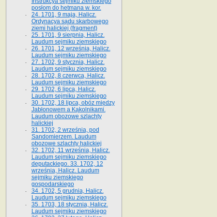
Instrukcya sejmiku ziemskiego
posłom do hetmana w. kor.
24. 1701, 9 maja, Halicz.
Ordynacya sądu skarbowego
ziemi halickiej (fragment)
25. 1701, 9 sierpnia, Halicz.
Laudum sejmiku ziemskiego
26. 1701, 12 września, Halicz.
Laudum sejmiku ziemskiego
27. 1702, 9 stycznia, Halicz.
Laudum sejmiku ziemskiego
28. 1702, 8 czerwca, Halicz.
Laudum sejmiku ziemskiego
29. 1702, 6 lipca, Halicz.
Laudum sejmiku ziemskiego
30. 1702, 18 lipca, obóz między
Jabłonowem a Kąkolnikami.
Laudum obozowe szlachty
halickiej
31. 1702, 2 września, pod
Sandomierzem. Laudum
obozowe szlachty halickiej
32. 1702, 11 września, Halicz.
Laudum sejmiku ziemskiego
deputackiego. 33. 1702, 12
września, Halicz. Laudum
sejmiku ziemskiego
gospodarskiego
34. 1702, 5 grudnia, Halicz.
Laudum sejmiku ziemskiego
35. 1703, 18 stycznia, Halicz.
Laudum sejmiku ziemskiego