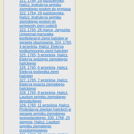
321. 1764, 29 października,
Halicz. Instrukcya sejmiku
ziemskiego posłom do prymasa
322. 1764, 29 października,
Halicz. Instrukcya sejmiku
ziemskiego posłom do
wojewody ziem ruskich
323. 1765, 26 marca, Jaryszów.
Uniwersał marszałka
konfederacyi ziemi halickiej w
sprawie okazowania. 324. 1765,
4 września, Halicz. Elekcya
podkomorzego ziemi halickiej
325. 1765, 5 września, Halicz.
Elekcya sędziego ziemskiego
halickiego
326. 1765, 6 września, Halicz.
Elekcya podsędka ziemi
halickiej
327. 1765, 7 września, Halicz.
Elekcya pisarza ziemskiego
halickiego
328. 1765, 9 września, Halicz.
Laudum sejmiku ziemskiego
deputackiego
329. 1765, 11 września, Halicz.
Protestacya ziemian halickich w
sprawie sejmiku ziemskiego
gospodarskiego. 330. 1766, 25
sierpnia, Halicz. Laudum
sejmiku ziemskiego
przedsejmowego