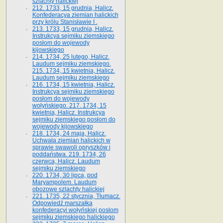
szlachty halickiej
212. 1733, 15 grudnia, Halicz.
Konfederacya ziemian halickich
przy królu Stanisławie I .
213. 1733, 15 grudnia, Halicz.
Instrukcya sejmiku ziemskiego
posłom do wojewody
kijowskiego
214. 1734, 25 lutego, Halicz.
Laudum sejmiku ziemskiego.
215. 1734, 15 kwietnia, Halicz.
Laudum sejmiku ziemskiego
216. 1734, 15 kwietnia, Halicz.
Instrukcya sejmiku ziemskiego
posłom do wojewody
wołyńskiego. 217. 1734, 15
kwietnia, Halicz. Instrukcya
sejmiku ziemskiego posłom do
wojewody kijowskiego
218. 1734, 24 maja, Halicz.
Uchwała ziemian halickich w
sprawie swawoli opryszków i
poddaństwa. 219. 1734, 26
czerwca, Halicz. Laudum
sejmiku ziemskiego
220. 1734, 30 lipca, pod
Maryampolem. Laudum
obozowe szlachty halickiej
221. 1735, 22 stycznia, Tłumacz.
Odpowiedź marszałka
konfederacyi wołyńskiej posłom
sejmiku ziemskiego halickiego