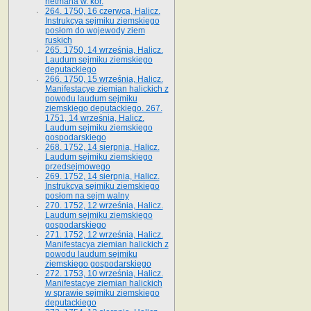
hetmana w. kor.
264. 1750, 16 czerwca, Halicz.
Instrukcya sejmiku ziemskiego
posłom do wojewody ziem
ruskich
265. 1750, 14 września, Halicz.
Laudum sejmiku ziemskiego
deputackiego
266. 1750, 15 września, Halicz.
Manifestacye ziemian halickich z
powodu laudum sejmiku
ziemskiego deputackiego. 267.
1751, 14 września, Halicz.
Laudum sejmiku ziemskiego
gospodarskiego
268. 1752, 14 sierpnia, Halicz.
Laudum sejmiku ziemskiego
przedsejmowego
269. 1752, 14 sierpnia, Halicz.
Instrukcya sejmiku ziemskiego
posłom na sejm walny
270. 1752, 12 września, Halicz.
Laudum sejmiku ziemskiego
gospodarskiego
271. 1752, 12 września, Halicz.
Manifestacya ziemian halickich z
powodu laudum sejmiku
ziemskiego gospodarskiego
272. 1753, 10 września, Halicz.
Manifestacye ziemian halickich
w sprawie sejmiku ziemskiego
deputackiego