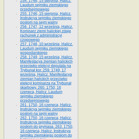
254. 1746, 15 sierpnia, Halicz.
Laudum sejmiku ziemskiego
przedsejmowego
255. 1746, 15 sierpnia, Halicz.
Instrukcya sejmiku ziemskiego
posłom na sejm walny
256. 1747, 12 września, Halicz.
Komisarz ziemi halickiej zdaje
rachunek z administracyi
czopowego
257. 1748, 10 września, Halicz.
Laudum sejmiku ziemskiego
gospodarskiego
258. 1749, 15 września, Halicz.
Manifestacya ziemian halickich
przeciwko elekcyi deputata na
Trybunał kor. 259. 1749, 17
września, Halicz. Manifestacya
ziemian halickich przeciwko
elekcyi komisarza na Trybunał
skarbowy. 260. 1750, 16
czerwca, Halicz. Laudum
sejmiku ziemskiego
przedsejmowego
261. 1750, 16 czerwca, Halicz.
Instrukcya sejmiku ziemskiego
posłom na sejm walny
262. 1750, 16 czerwca, Halicz.
Instrukcya sejmiku ziemskiego
posłom do prymasa. 263. 1750,
16 czerwca, Halicz. Instrukcya
sejmiku ziemskiego posłom do