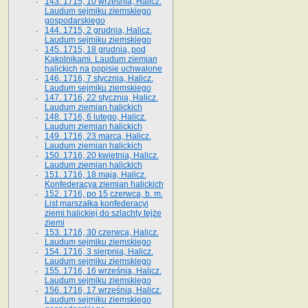
143. 1715, 10 września, Halicz.
Laudum sejmiku ziemskiego
gospodarskiego
144. 1715, 2 grudnia, Halicz.
Laudum sejmiku ziemskiego
145. 1715, 18 grudnia, pod
Kąkolnikami. Laudum ziemian
halickich na popisie uchwalone
146. 1716, 7 stycznia, Halicz.
Laudum sejmiku ziemskiego
147. 1716, 22 stycznia, Halicz.
Laudum ziemian halickich
148. 1716, 6 lutego, Halicz.
Laudum ziemian halickich
149. 1716, 23 marca, Halicz.
Laudum ziemian halickich
150. 1716, 20 kwietnia, Halicz.
Laudum ziemian halickich
151. 1716, 18 maja, Halicz.
Konfederacya ziemian halickich
152. 1716, po 15 czerwca, b. m.
List marszałka konfederacyi
ziemi halickiej do szlachty tejże
ziemi
153. 1716, 30 czerwca, Halicz.
Laudum sejmiku ziemskiego
154. 1716, 3 sierpnia, Halicz.
Laudum sejmiku ziemskiego
155. 1716, 16 września, Halicz.
Laudum sejmiku ziemskiego
156. 1716, 17 września, Halicz.
Laudum sejmiku ziemskiego