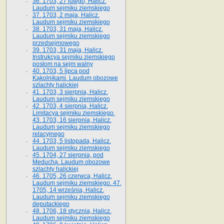
36. 1703, 27 lutego, Halicz.
Laudum sejmiku ziemskiego
37. 1703, 2 maja, Halicz.
Laudum sejmiku ziemskiego
38. 1703, 31 maja, Halicz.
Laudum sejmiku ziemskiego
przedsejmowego
39. 1703, 31 maja, Halicz.
Instrukcya sejmiku ziemskiego
posłom na sejm walny
40. 1703, 5 lipca pod
Kąkolnikami. Laudum obozowe
szlachty halickiej
41­. 1703, 3 sierpnia, Halicz.
Laudum sejmiku ziemskiego
42. 1703, 4 sierpnia, Halicz.
Limitacya sejmiku ziemskiego.
43. 1703, 16 sierpnia, Halicz.
Laudum sejmiku ziemskiego
relacyjnego
44. 1703, 5 listopada, Halicz.
Laudum sejmiku ziemskiego
45. 1704, 27 sierpnia, pod
Meduchą. Laudum obozowe
szlachty halickiej
46. 1705, 26 czerwca, Halicz.
Laudum sejmiku ziemskiego. 47.
1705, 14 września, Halicz.
Laudum sejmiku ziemskiego
deputackiego
48. 1706, 18 stycznia, Halicz.
Laudum sejmiku ziemskiego