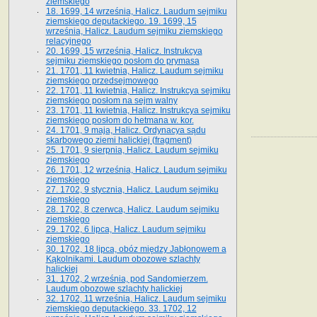
ziemskiego
18. 1699, 14 września, Halicz. Laudum sejmiku
ziemskiego deputackiego. 19. 1699, 15
września, Halicz. Laudum sejmiku ziemskiego
relacyjnego
20. 1699, 15 września, Halicz. Instrukcya
sejmiku ziemskiego posłom do prymasa
21. 1701, 11 kwietnia, Halicz. Laudum sejmiku
ziemskiego przedsejmowego
22. 1701, 11 kwietnia, Halicz. Instrukcya sejmiku
ziemskiego posłom na sejm walny
23. 1701, 11 kwietnia, Halicz. Instrukcya sejmiku
ziemskiego posłom do hetmana w. kor.
24. 1701, 9 maja, Halicz. Ordynacya sądu
skarbowego ziemi halickiej (fragment)
25. 1701, 9 sierpnia, Halicz. Laudum sejmiku
ziemskiego
26. 1701, 12 września, Halicz. Laudum sejmiku
ziemskiego
27. 1702, 9 stycznia, Halicz. Laudum sejmiku
ziemskiego
28. 1702, 8 czerwca, Halicz. Laudum sejmiku
ziemskiego
29. 1702, 6 lipca, Halicz. Laudum sejmiku
ziemskiego
30. 1702, 18 lipca, obóz między Jabłonowem a
Kąkolnikami. Laudum obozowe szlachty
halickiej
31. 1702, 2 września, pod Sandomierzem.
Laudum obozowe szlachty halickiej
32. 1702, 11 września, Halicz. Laudum sejmiku
ziemskiego deputackiego. 33. 1702, 12