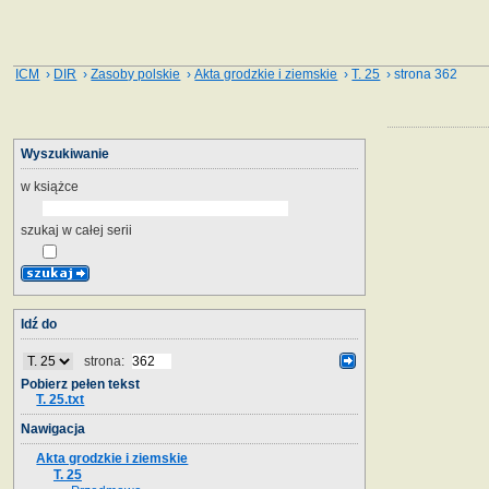
ICM
›
DIR
›
Zasoby polskie
›
Akta grodzkie i ziemskie
›
T. 25
› strona 362
Wyszukiwanie
w książce
szukaj w całej serii
Idź do
strona:
Pobierz pełen tekst
T. 25.txt
Nawigacja
Akta grodzkie i ziemskie
T. 25