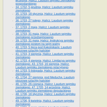
września, Halicz. Laudum sejmiku ziemskiego
gospodarskiego
34. 1702, 5 grudnia, Halicz. Laudum sejmiku
ziemskiego
35. 1703, 18 stycznia, Halicz. Laudum sejmiku
ziemskiego
36. 1703, 27 lutego, Halicz. Laudum sejmiku
ziemskiego
37. 1703, 2 maja, Halicz. Laudum sejmiku
ziemskiego
38. 1703, 31 maja, Halicz. Laudum sejmiku
ziemskiego przedsejmowego
39. 1703, 31 maja, Halicz. Instrukcya sejmiku
ziemskiego posłom na sejm walny
40. 1703, 5 lipca pod Kąkolnikami. Laudum
obozowe szlachty halickiej
41­. 1703, 3 sierpnia, Halicz. Laudum sejmiku
ziemskiego
42. 1703, 4 sierpnia, Halicz. Limitacya sejmiku
ziemskiego. 43. 1703, 16 sierpnia, Halicz.
Laudum sejmiku ziemskiego relacyjnego
44. 1703, 5 listopada, Halicz. Laudum sejmiku
ziemskiego
45. 1704, 27 sierpnia, pod Meduchą. Laudum
obozowe szlachty halickiej
46. 1705, 26 czerwca, Halicz. Laudum sejmiku
ziemskiego. 47. 1705, 14 września, Halicz.
Laudum sejmiku ziemskiego deputackiego
48. 1706, 18 stycznia, Halicz. Laudum sejmiku
ziemskiego
49. 1706, 9 kwietnia, Halicz. Laudum sejmiku
ziemskiego