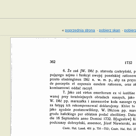
«
poprzednia strona
·
pobierz skan
·
pobierz