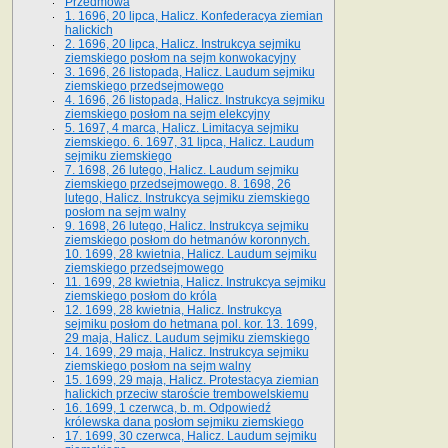
Przedmowa
1. 1696, 20 lipca, Halicz. Konfederacya ziemian
halickich
2. 1696, 20 lipca, Halicz. Instrukcya sejmiku
ziemskiego posłom na sejm konwokacyjny
3. 1696, 26 listopada, Halicz. Laudum sejmiku
ziemskiego przedsejmowego
4. 1696, 26 listopada, Halicz. Instrukcya sejmiku
ziemskiego posłom na sejm elekcyjny
5. 1697, 4 marca, Halicz. Limitacya sejmiku
ziemskiego. 6. 1697, 31 lipca, Halicz. Laudum
sejmiku ziemskiego
7. 1698, 26 lutego, Halicz. Laudum sejmiku
ziemskiego przedsejmowego. 8. 1698, 26
lutego, Halicz. Instrukcya sejmiku ziemskiego
posłom na sejm walny
9. 1698, 26 lutego, Halicz. Instrukcya sejmiku
ziemskiego posłom do hetmanów koronnych.
10. 1699, 28 kwietnia, Halicz. Laudum sejmiku
ziemskiego przedsejmowego
11. 1699, 28 kwietnia, Halicz. Instrukcya sejmiku
ziemskiego posłom do króla
12. 1699, 28 kwietnia, Halicz. Instrukcya
sejmiku posłom do hetmana pol. kor. 13. 1699,
29 maja, Halicz. Laudum sejmiku ziemskiego
14. 1699, 29 maja, Halicz. Instrukcya sejmiku
ziemskiego posłom na sejm walny
15. 1699, 29 maja, Halicz. Protestacya ziemian
halickich przeciw staroście trembowelskiemu
16. 1699, 1 czerwca, b. m. Odpowiedź
królewska dana posłom sejmiku ziemskiego
17. 1699, 30 czerwca, Halicz. Laudum sejmiku