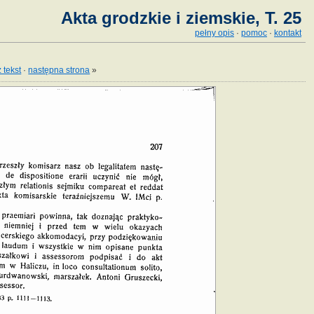
Akta grodzkie i ziemskie, T. 25
pełny opis
·
pomoc
·
kontakt
 tekst
·
następna strona
»