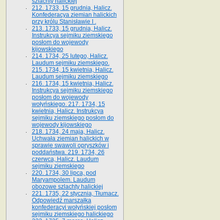
szlachty halickiej
212. 1733, 15 grudnia, Halicz.
Konfederacya ziemian halickich
przy królu Stanisławie I .
213. 1733, 15 grudnia, Halicz.
Instrukcya sejmiku ziemskiego
posłom do wojewody
kijowskiego
214. 1734, 25 lutego, Halicz.
Laudum sejmiku ziemskiego.
215. 1734, 15 kwietnia, Halicz.
Laudum sejmiku ziemskiego
216. 1734, 15 kwietnia, Halicz.
Instrukcya sejmiku ziemskiego
posłom do wojewody
wołyńskiego. 217. 1734, 15
kwietnia, Halicz. Instrukcya
sejmiku ziemskiego posłom do
wojewody kijowskiego
218. 1734, 24 maja, Halicz.
Uchwała ziemian halickich w
sprawie swawoli opryszków i
poddaństwa. 219. 1734, 26
czerwca, Halicz. Laudum
sejmiku ziemskiego
220. 1734, 30 lipca, pod
Maryampolem. Laudum
obozowe szlachty halickiej
221. 1735, 22 stycznia, Tłumacz.
Odpowiedź marszałka
konfederacyi wołyńskiej posłom
sejmiku ziemskiego halickiego