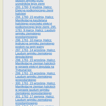
laudum sejmiku przez
urzędników tejże ziemi
293. 1760, 9 grudnia, Halicz.
Elekcya podkomorzego ziemi
halickiej
294. 1760, 15 grudnia, Halicz.
Manifestacya kasztelana
halickiego przeciwko elekcyi
podkomorzego tejże ziemi. 295.
1761, 9 marca, Halicz. Laudum
sejmiku ziemskiego
przedsejmowego
296. 1761, 10 marca, Halicz.
Instrukcya sejmiku ziemskiego
posłom na sejm walny
297. 1761, 14 września, Halicz.
Laudum sejmiku ziemskiego
deputackiego
298. 1761, 15 września, Halicz.
Manifestacye ziemian halickich
w sprawie elekcyi deputata na
Trybunał kor.
299. 1761, 15 września, Halicz.
Laudum sejmiku ziemskiego
gospodarskiego
300. 1761, 15 września, Halicz.
Manifestacye ziemian halickich
w sprawie laudum sejmiku
ziemskiego gospodarskiego
301. 1762, 17 sierpnia, Halicz.
Laudum sejmiku ziemskiego
przedsejmowego