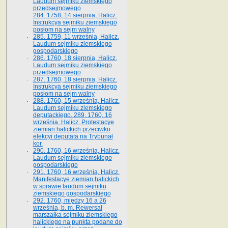
Laudum sejmiku ziemskiego
przedsejmowego
284. 1758, 14 sierpnia, Halicz.
Instrukcya sejmiku ziemskiego
posłom na sejm walny
285. 1759, 11 września, Halicz.
Laudum sejmiku ziemskiego
gospodarskiego
286. 1760, 18 sierpnia, Halicz.
Laudum sejmiku ziemskiego
przedsejmowego
287. 1760, 18 sierpnia, Halicz.
Instrukcya sejmiku ziemskiego
posłom na sejm walny
288. 1760, 15 września, Halicz.
Laudum sejmiku ziemskiego
deputackiego. 289. 1760, 16
września, Halicz. Protestacye
ziemian halickich przeciwko
elekcyi deputata na Trybunał
kor.
290. 1760, 16 września, Halicz.
Laudum sejmiku ziemskiego
gospodarskiego
291. 1760, 16 września, Halicz.
Manifestacye ziemian halickich
w sprawie laudum sejmiku
ziemskiego gospodarskiego
292. 1760, między 16 a 26
września, b. m. Rewersał
marszałka sejmiku ziemskiego
halickiego na punkta podane do