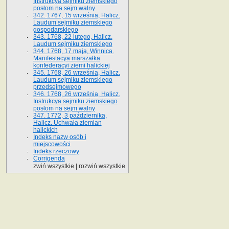
Instrukcya sejmiku ziemskiego
posłom na sejm walny
342. 1767, 15 września, Halicz.
Laudum sejmiku ziemskiego
gospodarskiego
343. 1768, 22 lutego, Halicz.
Laudum sejmiku ziemskiego
344. 1768, 17 maja, Winnica.
Manifestacya marszałka
konfederacyi ziemi halickiej
345. 1768, 26 września, Halicz.
Laudum sejmiku ziemskiego
przedsejmowego
346. 1768, 26 września, Halicz.
Instrukcya sejmiku ziemskiego
posłom na sejm walny
347. 1772, 3 października,
Halicz. Uchwała ziemian
halickich
Indeks nazw osób i
miejscowości
Indeks rzeczowy
Corrigenda
zwiń wszystkie
|
rozwiń wszystkie