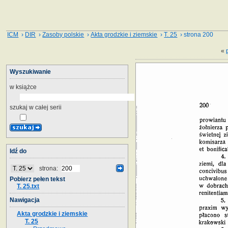
ICM
›
DIR
›
Zasoby polskie
›
Akta grodzkie i ziemskie
›
T. 25
› strona 200
«
Wyszukiwanie
w książce
szukaj w całej serii
Idź do
strona:
Pobierz pełen tekst
T. 25.txt
Nawigacja
Akta grodzkie i ziemskie
T. 25