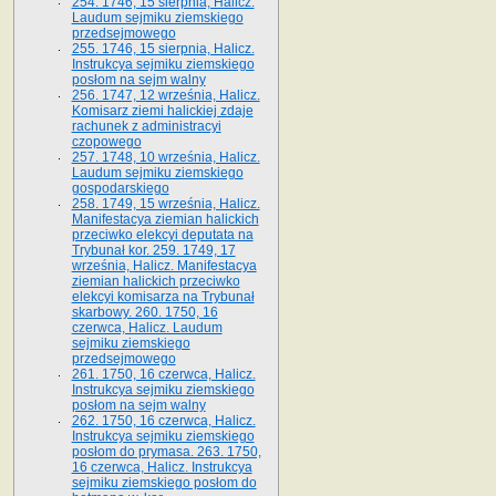
254. 1746, 15 sierpnia, Halicz.
Laudum sejmiku ziemskiego
przedsejmowego
255. 1746, 15 sierpnia, Halicz.
Instrukcya sejmiku ziemskiego
posłom na sejm walny
256. 1747, 12 września, Halicz.
Komisarz ziemi halickiej zdaje
rachunek z administracyi
czopowego
257. 1748, 10 września, Halicz.
Laudum sejmiku ziemskiego
gospodarskiego
258. 1749, 15 września, Halicz.
Manifestacya ziemian halickich
przeciwko elekcyi deputata na
Trybunał kor. 259. 1749, 17
września, Halicz. Manifestacya
ziemian halickich przeciwko
elekcyi komisarza na Trybunał
skarbowy. 260. 1750, 16
czerwca, Halicz. Laudum
sejmiku ziemskiego
przedsejmowego
261. 1750, 16 czerwca, Halicz.
Instrukcya sejmiku ziemskiego
posłom na sejm walny
262. 1750, 16 czerwca, Halicz.
Instrukcya sejmiku ziemskiego
posłom do prymasa. 263. 1750,
16 czerwca, Halicz. Instrukcya
sejmiku ziemskiego posłom do