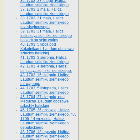
36. 1703, 27 lutego, Halicz.
Laudum sejmiku ziemskiego
37. 1703, 2 maja, Halicz.
Laudum sejmiku ziemskiego
38. 1703, 31 maja, Halicz.
Laudum sejmiku ziemskiego
przedsejmowego
39. 1703, 31 maja, Halicz.
Instrukcya sejmiku ziemskiego
posłom na sejm walny
40. 1703, 5 lipca pod
Kąkolnikami. Laudum obozowe
szlachty halickiej
41­. 1703, 3 sierpnia, Halicz.
Laudum sejmiku ziemskiego
42. 1703, 4 sierpnia, Halicz.
Limitacya sejmiku ziemskiego.
43. 1703, 16 sierpnia, Halicz.
Laudum sejmiku ziemskiego
relacyjnego
44. 1703, 5 listopada, Halicz.
Laudum sejmiku ziemskiego
45. 1704, 27 sierpnia, pod
Meduchą. Laudum obozowe
szlachty halickiej
46. 1705, 26 czerwca, Halicz.
Laudum sejmiku ziemskiego. 47.
1705, 14 września, Halicz.
Laudum sejmiku ziemskiego
deputackiego
48. 1706, 18 stycznia, Halicz.
Laudum sejmiku ziemskiego