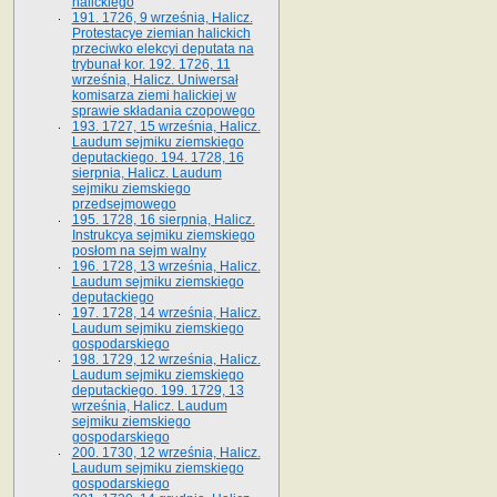
halickiego
191. 1726, 9 września, Halicz.
Protestacye ziemian halickich
przeciwko elekcyi deputata na
trybunał kor. 192. 1726, 11
września, Halicz. Uniwersał
komisarza ziemi halickiej w
sprawie składania czopowego
193. 1727, 15 września, Halicz.
Laudum sejmiku ziemskiego
deputackiego. 194. 1728, 16
sierpnia, Halicz. Laudum
sejmiku ziemskiego
przedsejmowego
195. 1728, 16 sierpnia, Halicz.
Instrukcya sejmiku ziemskiego
posłom na sejm walny
196. 1728, 13 września, Halicz.
Laudum sejmiku ziemskiego
deputackiego
197. 1728, 14 września, Halicz.
Laudum sejmiku ziemskiego
gospodarskiego
198. 1729, 12 września, Halicz.
Laudum sejmiku ziemskiego
deputackiego. 199. 1729, 13
września, Halicz. Laudum
sejmiku ziemskiego
gospodarskiego
200. 1730, 12 września, Halicz.
Laudum sejmiku ziemskiego
gospodarskiego