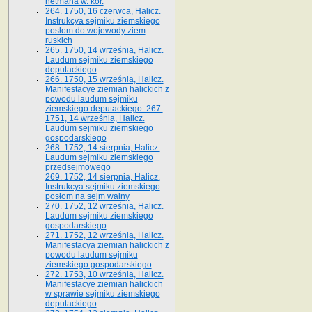
hetmana w. kor.
264. 1750, 16 czerwca, Halicz.
Instrukcya sejmiku ziemskiego
posłom do wojewody ziem
ruskich
265. 1750, 14 września, Halicz.
Laudum sejmiku ziemskiego
deputackiego
266. 1750, 15 września, Halicz.
Manifestacye ziemian halickich z
powodu laudum sejmiku
ziemskiego deputackiego. 267.
1751, 14 września, Halicz.
Laudum sejmiku ziemskiego
gospodarskiego
268. 1752, 14 sierpnia, Halicz.
Laudum sejmiku ziemskiego
przedsejmowego
269. 1752, 14 sierpnia, Halicz.
Instrukcya sejmiku ziemskiego
posłom na sejm walny
270. 1752, 12 września, Halicz.
Laudum sejmiku ziemskiego
gospodarskiego
271. 1752, 12 września, Halicz.
Manifestacya ziemian halickich z
powodu laudum sejmiku
ziemskiego gospodarskiego
272. 1753, 10 września, Halicz.
Manifestacye ziemian halickich
w sprawie sejmiku ziemskiego
deputackiego