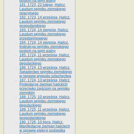
posłom na sejm walny
181. 1723, 22 lutego, Halicz.
Laudum sejmiku ziemskiego
relacyjnego
182. 1723, 14 września, Halicz.
Laudum sejmiku ziemskiego
gospodarskiego
183. 1724, 14 sierpnia, Halicz.
Laudum sejmiku ziemskiego
przedsejmowego
184. 1724, 14 sierpnia, Halicz.
Instrukcya sejmiku ziemskiego
posłom na sejm walny
185. 1724, 11 września, Halicz.
Laudum sejmiku ziemskiego
deputackiego
186. 1724, 13 września, Halicz.
Świadectwo sejmiku ziemskiego
w sprawie wywodu szlachectwa
187. 1724, 13 września, Halicz.
Protestacye ziemian halickich
przeciwko zajściom na sejmiku
ziemskim
188. 1725, 10 września, Halicz.
Laudum sejmiku ziemskiego
deputackiego
189. 1725, 11 września, Halicz.
Laudum sejmiku ziemskiego
gospodarskiego
190. 1726, 10 lipca, Halicz.
Manifestacye ziemian halickich
w sprawie elekcyi podsędka