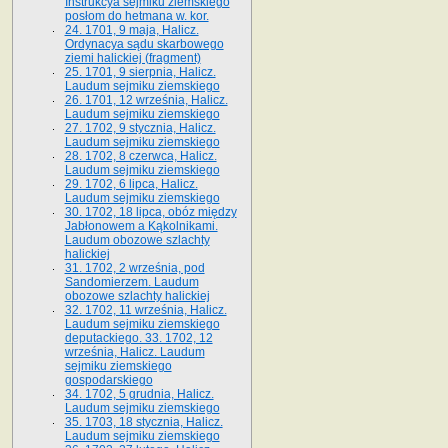
Instrukcya sejmiku ziemskiego
posłom do hetmana w. kor.
24. 1701, 9 maja, Halicz.
Ordynacya sądu skarbowego
ziemi halickiej (fragment)
25. 1701, 9 sierpnia, Halicz.
Laudum sejmiku ziemskiego
26. 1701, 12 września, Halicz.
Laudum sejmiku ziemskiego
27. 1702, 9 stycznia, Halicz.
Laudum sejmiku ziemskiego
28. 1702, 8 czerwca, Halicz.
Laudum sejmiku ziemskiego
29. 1702, 6 lipca, Halicz.
Laudum sejmiku ziemskiego
30. 1702, 18 lipca, obóz między
Jabłonowem a Kąkolnikami.
Laudum obozowe szlachty
halickiej
31. 1702, 2 września, pod
Sandomierzem. Laudum
obozowe szlachty halickiej
32. 1702, 11 września, Halicz.
Laudum sejmiku ziemskiego
deputackiego. 33. 1702, 12
września, Halicz. Laudum
sejmiku ziemskiego
gospodarskiego
34. 1702, 5 grudnia, Halicz.
Laudum sejmiku ziemskiego
35. 1703, 18 stycznia, Halicz.
Laudum sejmiku ziemskiego