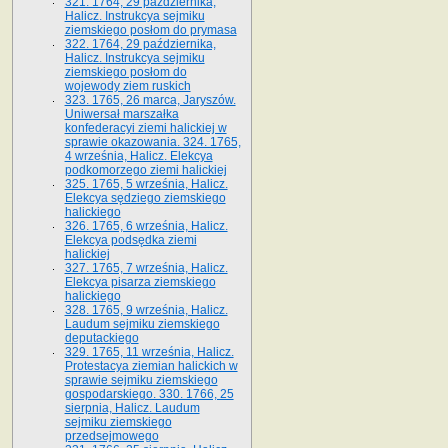
321. 1764, 29 października,
Halicz. Instrukcya sejmiku
ziemskiego posłom do prymasa
322. 1764, 29 października,
Halicz. Instrukcya sejmiku
ziemskiego posłom do
wojewody ziem ruskich
323. 1765, 26 marca, Jaryszów.
Uniwersał marszałka
konfederacyi ziemi halickiej w
sprawie okazowania. 324. 1765,
4 września, Halicz. Elekcya
podkomorzego ziemi halickiej
325. 1765, 5 września, Halicz.
Elekcya sędziego ziemskiego
halickiego
326. 1765, 6 września, Halicz.
Elekcya podsędka ziemi
halickiej
327. 1765, 7 września, Halicz.
Elekcya pisarza ziemskiego
halickiego
328. 1765, 9 września, Halicz.
Laudum sejmiku ziemskiego
deputackiego
329. 1765, 11 września, Halicz.
Protestacya ziemian halickich w
sprawie sejmiku ziemskiego
gospodarskiego. 330. 1766, 25
sierpnia, Halicz. Laudum
sejmiku ziemskiego
przedsejmowego