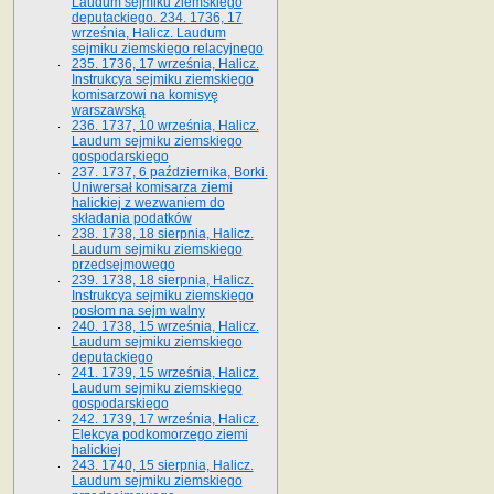
Laudum sejmiku ziemskiego
deputackiego. 234. 1736, 17
września, Halicz. Laudum
sejmiku ziemskiego relacyjnego
235. 1736, 17 września, Halicz.
Instrukcya sejmiku ziemskiego
komisarzowi na komisyę
warszawską
236. 1737, 10 września, Halicz.
Laudum sejmiku ziemskiego
gospodarskiego
237. 1737, 6 października, Borki.
Uniwersał komisarza ziemi
halickiej z wezwaniem do
składania podatków
238. 1738, 18 sierpnia, Halicz.
Laudum sejmiku ziemskiego
przedsejmowego
239. 1738, 18 sierpnia, Halicz.
Instrukcya sejmiku ziemskiego
posłom na sejm walny
240. 1738, 15 września, Halicz.
Laudum sejmiku ziemskiego
deputackiego
241. 1739, 15 września, Halicz.
Laudum sejmiku ziemskiego
gospodarskiego
242. 1739, 17 września, Halicz.
Elekcya podkomorzego ziemi
halickiej
243. 1740, 15 sierpnia, Halicz.
Laudum sejmiku ziemskiego