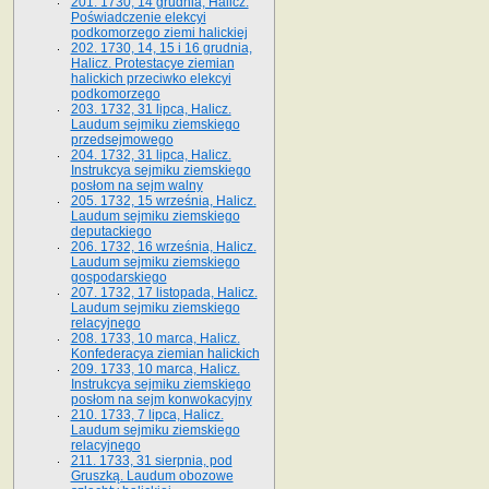
201. 1730, 14 grudnia, Halicz.
Poświadczenie elekcyi
podkomorzego ziemi halickiej
202. 1730, 14, 15 i 16 grudnia,
Halicz. Protestacye ziemian
halickich przeciwko elekcyi
podkomorzego
203. 1732, 31 lipca, Halicz.
Laudum sejmiku ziemskiego
przedsejmowego
204. 1732, 31 lipca, Halicz.
Instrukcya sejmiku ziemskiego
posłom na sejm walny
205. 1732, 15 września, Halicz.
Laudum sejmiku ziemskiego
deputackiego
206. 1732, 16 września, Halicz.
Laudum sejmiku ziemskiego
gospodarskiego
207. 1732, 17 listopada, Halicz.
Laudum sejmiku ziemskiego
relacyjnego
208. 1733, 10 marca, Halicz.
Konfederacya ziemian halickich­
209. 1733, 10 marca, Halicz.
Instrukcya sejmiku ziemskiego
posłom na sejm konwokacyjny
210. 1733, 7 lipca, Halicz.
Laudum sejmiku ziemskiego
relacyjnego
211. 1733, 31 sierpnia, pod
Gruszką. Laudum obozowe