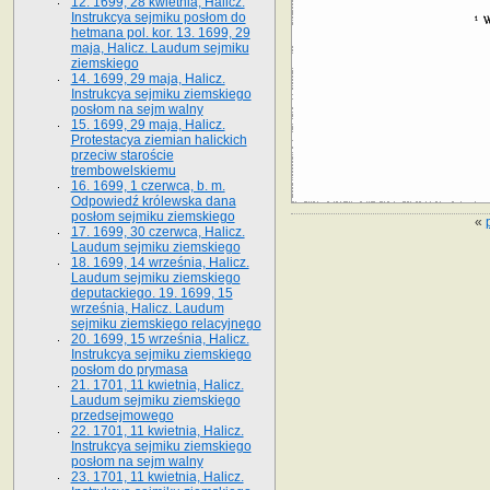
12. 1699, 28 kwietnia, Halicz.
Instrukcya sejmiku posłom do
hetmana pol. kor. 13. 1699, 29
maja, Halicz. Laudum sejmiku
ziemskiego
14. 1699, 29 maja, Halicz.
Instrukcya sejmiku ziemskiego
posłom na sejm walny
15. 1699, 29 maja, Halicz.
Protestacya ziemian halickich
przeciw staroście
trembowelskiemu
16. 1699, 1 czerwca, b. m.
Odpowiedź królewska dana
posłom sejmiku ziemskiego
«
17. 1699, 30 czerwca, Halicz.
Laudum sejmiku ziemskiego
18. 1699, 14 września, Halicz.
Laudum sejmiku ziemskiego
deputackiego. 19. 1699, 15
września, Halicz. Laudum
sejmiku ziemskiego relacyjnego
20. 1699, 15 września, Halicz.
Instrukcya sejmiku ziemskiego
posłom do prymasa
21. 1701, 11 kwietnia, Halicz.
Laudum sejmiku ziemskiego
przedsejmowego
22. 1701, 11 kwietnia, Halicz.
Instrukcya sejmiku ziemskiego
posłom na sejm walny
23. 1701, 11 kwietnia, Halicz.