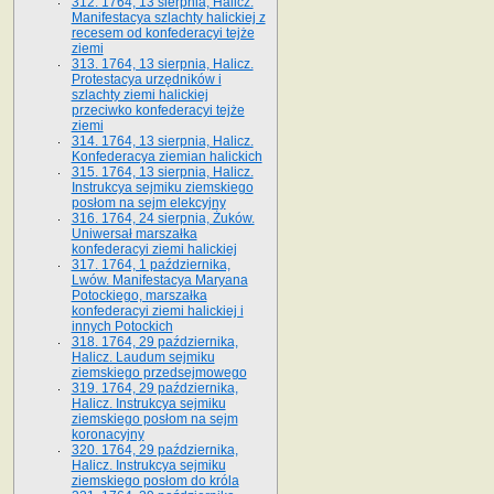
312. 1764, 13 sierpnia, Halicz.
Manifestacya szlachty halickiej z
recesem od konfederacyi tejże
ziemi
313. 1764, 13 sierpnia, Halicz.
Protestacya urzędników i
szlachty ziemi halickiej
przeciwko konfederacyi tejże
ziemi
314. 1764, 13 sierpnia, Halicz.
Konfederacya ziemian halickich
315. 1764, 13 sierpnia, Halicz.
Instrukcya sejmiku ziemskiego
posłom na sejm elekcyjny
316. 1764, 24 sierpnia, Żuków.
Uniwersał marszałka
konfederacyi ziemi halickiej
317. 1764, 1 października,
Lwów. Manifestacya Maryana
Potockiego, marszałka
konfederacyi ziemi halickiej i
innych Potockich
318. 1764, 29 października,
Halicz. Laudum sejmiku
ziemskiego przedsejmowego
319. 1764, 29 października,
Halicz. Instrukcya sejmiku
ziemskiego posłom na sejm
koronacyjny
320. 1764, 29 października,
Halicz. Instrukcya sejmiku
ziemskiego posłom do króla