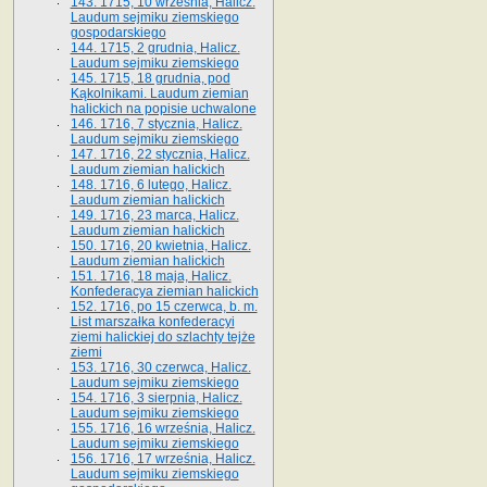
143. 1715, 10 września, Halicz.
Laudum sejmiku ziemskiego
gospodarskiego
144. 1715, 2 grudnia, Halicz.
Laudum sejmiku ziemskiego
145. 1715, 18 grudnia, pod
Kąkolnikami. Laudum ziemian
halickich na popisie uchwalone
146. 1716, 7 stycznia, Halicz.
Laudum sejmiku ziemskiego
147. 1716, 22 stycznia, Halicz.
Laudum ziemian halickich
148. 1716, 6 lutego, Halicz.
Laudum ziemian halickich
149. 1716, 23 marca, Halicz.
Laudum ziemian halickich
150. 1716, 20 kwietnia, Halicz.
Laudum ziemian halickich
151. 1716, 18 maja, Halicz.
Konfederacya ziemian halickich
152. 1716, po 15 czerwca, b. m.
List marszałka konfederacyi
ziemi halickiej do szlachty tejże
ziemi
153. 1716, 30 czerwca, Halicz.
Laudum sejmiku ziemskiego
154. 1716, 3 sierpnia, Halicz.
Laudum sejmiku ziemskiego
155. 1716, 16 września, Halicz.
Laudum sejmiku ziemskiego
156. 1716, 17 września, Halicz.
Laudum sejmiku ziemskiego