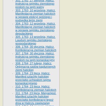
302. 1762, 17 sierpnia, Halicz.
Instrukcya sejmiku ziemskiego
posłom na sejm walny
303. 1763, 10 września, Halicz.
Manifestacya ziemian halickich
w sprawie elekcyi sędziego i
podsędka tejże ziemi
304. 1763, 12 września, Halicz.
Manifestacye ziemian halickich
w sprawie sejmiku ziemskiego
deputackiego
305. 1763, 13 września, Halicz.
Laudum sejmiku ziemskiego
gospodarskiego
306. 1764, 30 stycznia, Halicz.
Konfederacya ziemian halickich
307. 1764, 30 stycznia, Halicz.
Instrukcya sejmiku ziemskiego
posłom na sejm konwokacyjny
308. 1764, 27 lutego, Halicz.
Ordynacya sądów kapturowych
ziemi halickiej
309. 1764, 23 lipca, Halicz.
Manifest szlachty halickiej
przeciwko uchwałom sejmu
konwokacyjnego
310. 1764, 23 lipca, Halicz.
Konfederacya ziemian halickich
311. 1764, 23 lipca, Maryampol.
Manifest szlachty halickiej
przeciwko konfederacyi tegoż
dnia w Haliczu zawiązanej