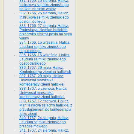
331. 1766, 25 sierpnia, Halicz.
Instrukcya sejmiku ziemskiego
posłom na sejm walny
332. 1766, 25 sierpnia, Halicz.
Instrukcya sejmiku ziemskiego
posłom do króla
333. 1766, 27 sierpnia, Halicz.
Protestacya ziemian halickich
przeciwko elekcyi posła na sejm
walny
334. 1766, 15 września, Halicz.
Laudum sejmiku ziemskiego
deputackiego
335. 1766, 16 września, Halicz.
Laudum sejmiku ziemskiego
gospodarskiego
336. 1767, 29 maja, Halicz.
Konfederacya ziemian halickich
337. 1767, 29 maja, Halicz.
Uniwersał marszałka
konfederacyi ziemi halickiej
338. 1767, 5 czerwca, Halicz.
Uniwersał marszałka
konfederacyi ziemi halickiej.
339. 1767, 12 czerwca, Halicz.
Manifestacya szlachty halickiej z
przystąpieniem do konfederacyi
tejże ziemi
340. 1767, 24 sierpnia, Halicz.
Laudum sejmiku ziemskiego
przedsejmowego
341. 1767, 24 sierpnia, Halicz.