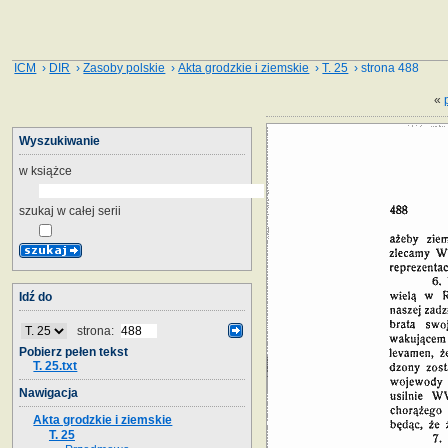
ICM
›
DIR
›
Zasoby polskie
›
Akta grodzkie i ziemskie
›
T. 25
› strona 488
«
Wyszukiwanie
w książce
szukaj w całej serii
Idź do
strona:
Pobierz pełen tekst
T. 25.txt
Nawigacja
Akta grodzkie i ziemskie
T. 25