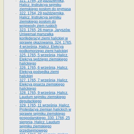
321. 1764, 29 października,
Halicz. Instrukcya sejmiku
ziemskiego posłom do prymasa
322. 1764, 29 października,
Halicz. Instrukcya sejmiku
ziemskiego posłom do
wojewody ziem ruskich
323. 1765, 26 marca, Jaryszów.
Uniwersał marszałka
konfederacyi ziemi halickiej w
sprawie okazowania. 324. 1765,
4 września, Halicz. Elekcya
podkomorzego ziemi halickiej
325. 1765, 5 września, Halicz.
Elekcya sędziego ziemskiego
halickiego
326. 1765, 6 września, Halicz.
Elekcya podsędka ziemi
halickiej
327. 1765, 7 września, Halicz.
Elekcya pisarza ziemskiego
halickiego
328. 1765, 9 września, Halicz.
Laudum sejmiku ziemskiego
deputackiego
329. 1765, 11 września, Halicz.
Protestacya ziemian halickich w
sprawie sejmiku ziemskiego
gospodarskiego. 330. 1766, 25
sierpnia, Halicz. Laudum
sejmiku ziemskiego
przedsejmowego