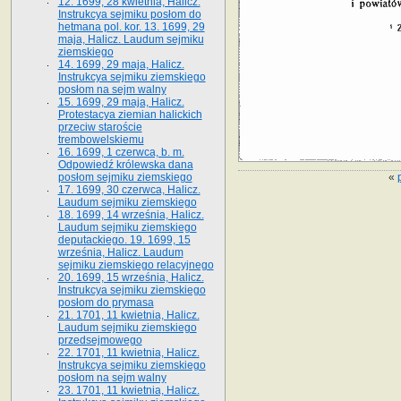
12. 1699, 28 kwietnia, Halicz.
Instrukcya sejmiku posłom do
hetmana pol. kor. 13. 1699, 29
maja, Halicz. Laudum sejmiku
ziemskiego
14. 1699, 29 maja, Halicz.
Instrukcya sejmiku ziemskiego
posłom na sejm walny
15. 1699, 29 maja, Halicz.
Protestacya ziemian halickich
przeciw staroście
trembowelskiemu
16. 1699, 1 czerwca, b. m.
Odpowiedź królewska dana
«
posłom sejmiku ziemskiego
17. 1699, 30 czerwca, Halicz.
Laudum sejmiku ziemskiego
18. 1699, 14 września, Halicz.
Laudum sejmiku ziemskiego
deputackiego. 19. 1699, 15
września, Halicz. Laudum
sejmiku ziemskiego relacyjnego
20. 1699, 15 września, Halicz.
Instrukcya sejmiku ziemskiego
posłom do prymasa
21. 1701, 11 kwietnia, Halicz.
Laudum sejmiku ziemskiego
przedsejmowego
22. 1701, 11 kwietnia, Halicz.
Instrukcya sejmiku ziemskiego
posłom na sejm walny
23. 1701, 11 kwietnia, Halicz.