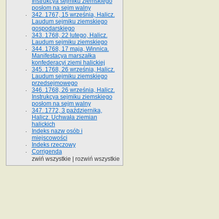
Instrukcya sejmiku ziemskiego
posłom na sejm walny
342. 1767, 15 września, Halicz.
Laudum sejmiku ziemskiego
gospodarskiego
343. 1768, 22 lutego, Halicz.
Laudum sejmiku ziemskiego
344. 1768, 17 maja, Winnica.
Manifestacya marszałka
konfederacyi ziemi halickiej
345. 1768, 26 września, Halicz.
Laudum sejmiku ziemskiego
przedsejmowego
346. 1768, 26 września, Halicz.
Instrukcya sejmiku ziemskiego
posłom na sejm walny
347. 1772, 3 października,
Halicz. Uchwała ziemian
halickich
Indeks nazw osób i
miejscowości
Indeks rzeczowy
Corrigenda
zwiń wszystkie
|
rozwiń wszystkie