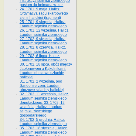
Instrukcya sejmiku ziemskiego
posłom do hetmana w. kor.
24. 1701, 9 maja, Halicz.
Ordynacya sądu skarbowego
ziemi halickiej (fragment)
25. 1701, 9 sierpnia, Halicz.
Laudum sejmiku ziemskiego
26. 1701, 12 września, Halicz.
Laudum sejmiku ziemskiego
27. 1702, 9 stycznia, Halicz.
Laudum sejmiku ziemskiego
28. 1702, 8 czerwca, Halicz.
Laudum sejmiku ziemskiego
29. 1702, 6 lipca, Halicz.
Laudum sejmiku ziemskiego
30. 1702, 18 lipca, obóz między
Jabłonowem a Kąkolnikami.
Laudum obozowe szlachty
halickiej
31. 1702, 2 września, pod
Sandomierzem. Laudum
obozowe szlachty halickiej
32. 1702, 11 września, Halicz.
Laudum sejmiku ziemskiego
deputackiego. 33. 1702, 12
września, Halicz. Laudum
sejmiku ziemskiego
gospodarskiego
34. 1702, 5 grudnia, Halicz.
Laudum sejmiku ziemskiego
35. 1703, 18 stycznia, Halicz.
Laudum sejmiku ziemskiego