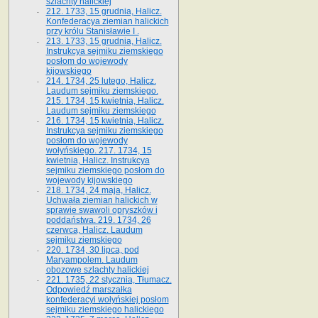
szlachty halickiej
212. 1733, 15 grudnia, Halicz.
Konfederacya ziemian halickich
przy królu Stanisławie I .
213. 1733, 15 grudnia, Halicz.
Instrukcya sejmiku ziemskiego
posłom do wojewody
kijowskiego
214. 1734, 25 lutego, Halicz.
Laudum sejmiku ziemskiego.
215. 1734, 15 kwietnia, Halicz.
Laudum sejmiku ziemskiego
216. 1734, 15 kwietnia, Halicz.
Instrukcya sejmiku ziemskiego
posłom do wojewody
wołyńskiego. 217. 1734, 15
kwietnia, Halicz. Instrukcya
sejmiku ziemskiego posłom do
wojewody kijowskiego
218. 1734, 24 maja, Halicz.
Uchwała ziemian halickich w
sprawie swawoli opryszków i
poddaństwa. 219. 1734, 26
czerwca, Halicz. Laudum
sejmiku ziemskiego
220. 1734, 30 lipca, pod
Maryampolem. Laudum
obozowe szlachty halickiej
221. 1735, 22 stycznia, Tłumacz.
Odpowiedź marszałka
konfederacyi wołyńskiej posłom
sejmiku ziemskiego halickiego