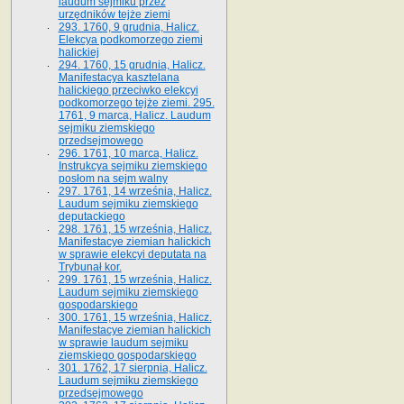
laudum sejmiku przez
urzędników tejże ziemi
293. 1760, 9 grudnia, Halicz.
Elekcya podkomorzego ziemi
halickiej
294. 1760, 15 grudnia, Halicz.
Manifestacya kasztelana
halickiego przeciwko elekcyi
podkomorzego tejże ziemi. 295.
1761, 9 marca, Halicz. Laudum
sejmiku ziemskiego
przedsejmowego
296. 1761, 10 marca, Halicz.
Instrukcya sejmiku ziemskiego
posłom na sejm walny
297. 1761, 14 września, Halicz.
Laudum sejmiku ziemskiego
deputackiego
298. 1761, 15 września, Halicz.
Manifestacye ziemian halickich
w sprawie elekcyi deputata na
Trybunał kor.
299. 1761, 15 września, Halicz.
Laudum sejmiku ziemskiego
gospodarskiego
300. 1761, 15 września, Halicz.
Manifestacye ziemian halickich
w sprawie laudum sejmiku
ziemskiego gospodarskiego
301. 1762, 17 sierpnia, Halicz.
Laudum sejmiku ziemskiego
przedsejmowego