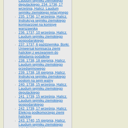
Laudum sejmiku ziemskiego
deputackiego. 234. 1736, 17
września, Halicz. Laudum
sejmiku ziemskiego relacyjnego
235. 1736, 17 września, Halicz.
Instrukcya sejmiku ziemskiego
komisarzowi na komisyę
warszawską
236. 1737, 10 września, Halicz.
Laudum sejmiku ziemskiego
gospodarskiego
237. 1737, 6 października, Borki.
Uniwersał komisarza ziemi
halickiej z wezwaniem do
składania podatków
238. 1738, 18 sierpnia, Halicz.
Laudum sejmiku ziemskiego
przedsejmowego
239. 1738, 18 sierpnia, Halicz.
Instrukcya sejmiku ziemskiego
posłom na sejm walny
240. 1738, 15 września, Halicz.
Laudum sejmiku ziemskiego
deputackiego
241. 1739, 15 września, Halicz.
Laudum sejmiku ziemskiego
gospodarskiego
242. 1739, 17 września, Halicz.
Elekcya podkomorzego ziemi
halickiej
243. 1740, 15 sierpnia, Halicz.
Laudum sejmiku ziemskiego