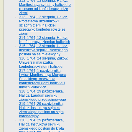
312. 1764, 13 sierpnia, Halicz.
Manifestacya szlachty halickiej z
recesem od konfederacyi tejże
ziemi
313. 1764, 13 sierpnia, Halicz.
Protestacya urzędników i
szlachty ziemi halickiej
przeciwko konfederacyi tejże
ziemi
314. 1764, 13 sierpnia, Halicz.
Konfederacya ziemian halickich
315. 1764, 13 sierpnia, Halicz.
Instrukcya sejmiku ziemskiego
posłom na sejm elekcyjny
316. 1764, 24 sierpnia, Żuków.
Uniwersał marszałka
konfederacyi ziemi halickiej
317. 1764, 1 października,
Lwów. Manifestacya Maryana
Potockiego, marszałka
konfederacyi ziemi halickiej i
innych Potockich
318. 1764, 29 października,
Halicz. Laudum sejmiku
ziemskiego przedsejmowego
319. 1764, 29 października,
Halicz. Instrukcya sejmiku
ziemskiego posłom na sejm
koronacyjny
320. 1764, 29 października,
Halicz. Instrukcya sejmiku
ziemskiego posłom do króla