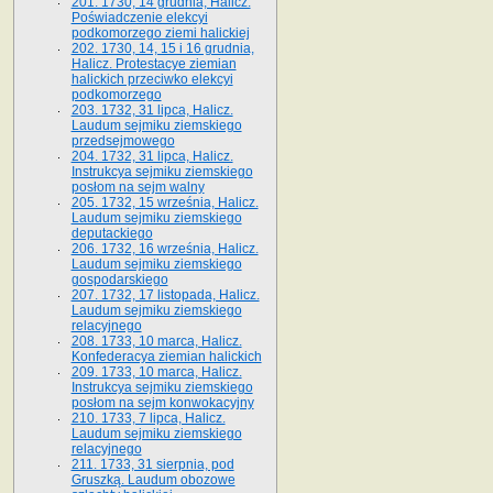
201. 1730, 14 grudnia, Halicz.
Poświadczenie elekcyi
podkomorzego ziemi halickiej
202. 1730, 14, 15 i 16 grudnia,
Halicz. Protestacye ziemian
halickich przeciwko elekcyi
podkomorzego
203. 1732, 31 lipca, Halicz.
Laudum sejmiku ziemskiego
przedsejmowego
204. 1732, 31 lipca, Halicz.
Instrukcya sejmiku ziemskiego
posłom na sejm walny
205. 1732, 15 września, Halicz.
Laudum sejmiku ziemskiego
deputackiego
206. 1732, 16 września, Halicz.
Laudum sejmiku ziemskiego
gospodarskiego
207. 1732, 17 listopada, Halicz.
Laudum sejmiku ziemskiego
relacyjnego
208. 1733, 10 marca, Halicz.
Konfederacya ziemian halickich­
209. 1733, 10 marca, Halicz.
Instrukcya sejmiku ziemskiego
posłom na sejm konwokacyjny
210. 1733, 7 lipca, Halicz.
Laudum sejmiku ziemskiego
relacyjnego
211. 1733, 31 sierpnia, pod
Gruszką. Laudum obozowe