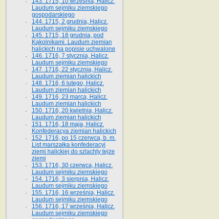
143. 1715, 10 września, Halicz.
Laudum sejmiku ziemskiego
gospodarskiego
144. 1715, 2 grudnia, Halicz.
Laudum sejmiku ziemskiego
145. 1715, 18 grudnia, pod
Kąkolnikami. Laudum ziemian
halickich na popisie uchwalone
146. 1716, 7 stycznia, Halicz.
Laudum sejmiku ziemskiego
147. 1716, 22 stycznia, Halicz.
Laudum ziemian halickich
148. 1716, 6 lutego, Halicz.
Laudum ziemian halickich
149. 1716, 23 marca, Halicz.
Laudum ziemian halickich
150. 1716, 20 kwietnia, Halicz.
Laudum ziemian halickich
151. 1716, 18 maja, Halicz.
Konfederacya ziemian halickich
152. 1716, po 15 czerwca, b. m.
List marszałka konfederacyi
ziemi halickiej do szlachty tejże
ziemi
153. 1716, 30 czerwca, Halicz.
Laudum sejmiku ziemskiego
154. 1716, 3 sierpnia, Halicz.
Laudum sejmiku ziemskiego
155. 1716, 16 września, Halicz.
Laudum sejmiku ziemskiego
156. 1716, 17 września, Halicz.
Laudum sejmiku ziemskiego