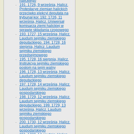
halickiego
191. 1726, 9 września, Halicz.
Protestacye ziemian halickich
przeciwko elekcyi deputata na
trybunał kor. 192. 1726, 11
września, Halicz. Uniwersał
komisarza ziemi halickiej w
sprawie składania czopowego
193. 1727, 15 września, Halicz.
Laudum sejmiku ziemskiego
deputackiego. 194. 1728, 16
sierpnia, Halicz. Laudum
sejmiku ziemskiego
przedsejmowego
195. 1728, 16 sierpnia, Halicz.
Instrukcya sejmiku ziemskiego
posłom na sejm walny
196. 1728, 13 września, Halicz.
Laudum sejmiku ziemskiego
deputackiego
197. 1728, 14 września, Halicz.
Laudum sejmiku ziemskiego
gospodarskiego
198. 1729, 12 września, Halicz.
Laudum sejmiku ziemskiego
deputackiego. 199. 1729, 13
września, Halicz. Laudum
sejmiku ziemskiego
gospodarskiego
200. 1730, 12 września, Halicz.
Laudum sejmiku ziemskiego
gospodarskiego