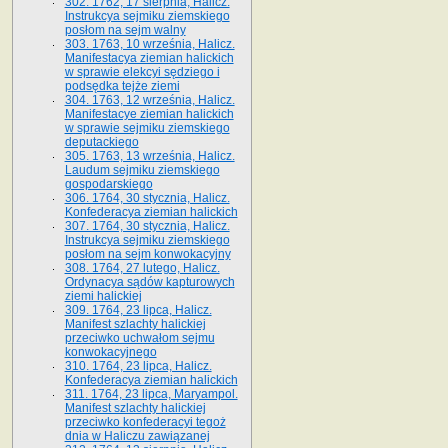
302. 1762, 17 sierpnia, Halicz.
Instrukcya sejmiku ziemskiego
posłom na sejm walny
303. 1763, 10 września, Halicz.
Manifestacya ziemian halickich
w sprawie elekcyi sędziego i
podsędka tejże ziemi
304. 1763, 12 września, Halicz.
Manifestacye ziemian halickich
w sprawie sejmiku ziemskiego
deputackiego
305. 1763, 13 września, Halicz.
Laudum sejmiku ziemskiego
gospodarskiego
306. 1764, 30 stycznia, Halicz.
Konfederacya ziemian halickich
307. 1764, 30 stycznia, Halicz.
Instrukcya sejmiku ziemskiego
posłom na sejm konwokacyjny
308. 1764, 27 lutego, Halicz.
Ordynacya sądów kapturowych
ziemi halickiej
309. 1764, 23 lipca, Halicz.
Manifest szlachty halickiej
przeciwko uchwałom sejmu
konwokacyjnego
310. 1764, 23 lipca, Halicz.
Konfederacya ziemian halickich
311. 1764, 23 lipca, Maryampol.
Manifest szlachty halickiej
przeciwko konfederacyi tegoż
dnia w Haliczu zawiązanej