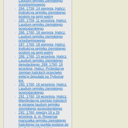
Laudum sejmiku ziemskiego
przedsejmowego
284. 1758, 14 sierpnia, Halicz.
Instrukcya sejmiku ziemskiego
posłom na sejm walny
285. 1759, 11 września, Halicz.
Laudum sejmiku ziemskiego
gospodarskiego
286. 1760, 18 sierpnia, Halicz.
Laudum sejmiku ziemskiego
przedsejmowego
287. 1760, 18 sierpnia, Halicz.
Instrukcya sejmiku ziemskiego
posłom na sejm walny
288. 1760, 15 września, Halicz.
Laudum sejmiku ziemskiego
deputackiego. 289. 1760, 16
września, Halicz. Protestacye
ziemian halickich przeciwko
elekcyi deputata na Trybunał
kor.
290. 1760, 16 września, Halicz.
Laudum sejmiku ziemskiego
gospodarskiego
291. 1760, 16 września, Halicz.
Manifestacye ziemian halickich
w sprawie laudum sejmiku
ziemskiego gospodarskiego
292. 1760, między 16 a 26
września, b. m. Rewersał
marszałka sejmiku ziemskiego
halickiego na punkta podane do