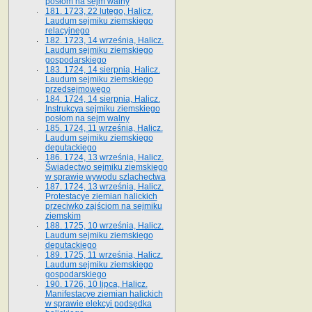
posłom na sejm walny
181. 1723, 22 lutego, Halicz.
Laudum sejmiku ziemskiego
relacyjnego
182. 1723, 14 września, Halicz.
Laudum sejmiku ziemskiego
gospodarskiego
183. 1724, 14 sierpnia, Halicz.
Laudum sejmiku ziemskiego
przedsejmowego
184. 1724, 14 sierpnia, Halicz.
Instrukcya sejmiku ziemskiego
posłom na sejm walny
185. 1724, 11 września, Halicz.
Laudum sejmiku ziemskiego
deputackiego
186. 1724, 13 września, Halicz.
Świadectwo sejmiku ziemskiego
w sprawie wywodu szlachectwa
187. 1724, 13 września, Halicz.
Protestacye ziemian halickich
przeciwko zajściom na sejmiku
ziemskim
188. 1725, 10 września, Halicz.
Laudum sejmiku ziemskiego
deputackiego
189. 1725, 11 września, Halicz.
Laudum sejmiku ziemskiego
gospodarskiego
190. 1726, 10 lipca, Halicz.
Manifestacye ziemian halickich
w sprawie elekcyi podsędka