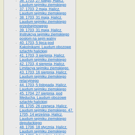
36. 1703, 27 lutego, Halicz.
Laudum sejmiku ziemskiego
37. 1703, 2 maja, Halicz.
Laudum sejmiku ziemskiego
38. 1703, 31 maja, Halicz.
Laudum sejmiku ziemskiego
przedsejmowego
39. 1703, 31 maja, Halicz.
Instrukcya sejmiku ziemskiego
posłom na sejm walny
40. 1703, 5 lipca pod
Kąkolnikami. Laudum obozowe
szlachty halickiej
41­. 1703, 3 sierpnia, Halicz.
Laudum sejmiku ziemskiego
42. 1703, 4 sierpnia, Halicz.
Limitacya sejmiku ziemskiego.
43. 1703, 16 sierpnia, Halicz.
Laudum sejmiku ziemskiego
relacyjnego
44. 1703, 5 listopada, Halicz.
Laudum sejmiku ziemskiego
45. 1704, 27 sierpnia, pod
Meduchą. Laudum obozowe
szlachty halickiej
46. 1705, 26 czerwca, Halicz.
Laudum sejmiku ziemskiego. 47.
1705, 14 września, Halicz.
Laudum sejmiku ziemskiego
deputackiego
48. 1706, 18 stycznia, Halicz.
Laudum sejmiku ziemskiego