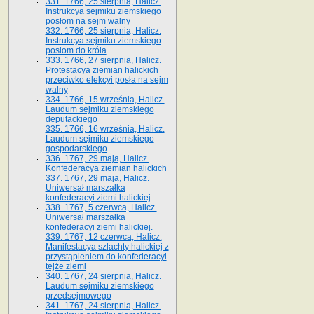
331. 1766, 25 sierpnia, Halicz.
Instrukcya sejmiku ziemskiego
posłom na sejm walny
332. 1766, 25 sierpnia, Halicz.
Instrukcya sejmiku ziemskiego
posłom do króla
333. 1766, 27 sierpnia, Halicz.
Protestacya ziemian halickich
przeciwko elekcyi posła na sejm
walny
334. 1766, 15 września, Halicz.
Laudum sejmiku ziemskiego
deputackiego
335. 1766, 16 września, Halicz.
Laudum sejmiku ziemskiego
gospodarskiego
336. 1767, 29 maja, Halicz.
Konfederacya ziemian halickich
337. 1767, 29 maja, Halicz.
Uniwersał marszałka
konfederacyi ziemi halickiej
338. 1767, 5 czerwca, Halicz.
Uniwersał marszałka
konfederacyi ziemi halickiej.
339. 1767, 12 czerwca, Halicz.
Manifestacya szlachty halickiej z
przystąpieniem do konfederacyi
tejże ziemi
340. 1767, 24 sierpnia, Halicz.
Laudum sejmiku ziemskiego
przedsejmowego
341. 1767, 24 sierpnia, Halicz.