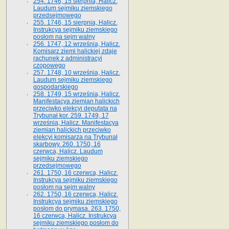
254. 1746, 15 sierpnia, Halicz.
Laudum sejmiku ziemskiego
przedsejmowego
255. 1746, 15 sierpnia, Halicz.
Instrukcya sejmiku ziemskiego
posłom na sejm walny
256. 1747, 12 września, Halicz.
Komisarz ziemi halickiej zdaje
rachunek z administracyi
czopowego
257. 1748, 10 września, Halicz.
Laudum sejmiku ziemskiego
gospodarskiego
258. 1749, 15 września, Halicz.
Manifestacya ziemian halickich
przeciwko elekcyi deputata na
Trybunał kor. 259. 1749, 17
września, Halicz. Manifestacya
ziemian halickich przeciwko
elekcyi komisarza na Trybunał
skarbowy. 260. 1750, 16
czerwca, Halicz. Laudum
sejmiku ziemskiego
przedsejmowego
261. 1750, 16 czerwca, Halicz.
Instrukcya sejmiku ziemskiego
posłom na sejm walny
262. 1750, 16 czerwca, Halicz.
Instrukcya sejmiku ziemskiego
posłom do prymasa. 263. 1750,
16 czerwca, Halicz. Instrukcya
sejmiku ziemskiego posłom do