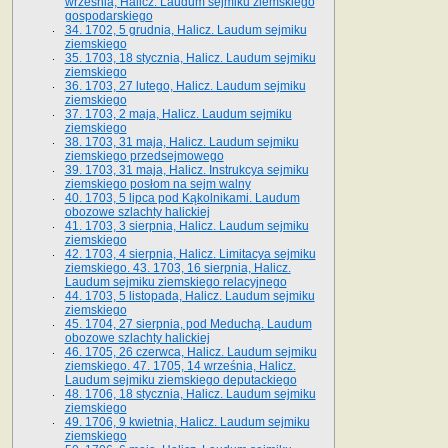
września, Halicz. Laudum sejmiku ziemskiego
gospodarskiego
34. 1702, 5 grudnia, Halicz. Laudum sejmiku
ziemskiego
35. 1703, 18 stycznia, Halicz. Laudum sejmiku
ziemskiego
36. 1703, 27 lutego, Halicz. Laudum sejmiku
ziemskiego
37. 1703, 2 maja, Halicz. Laudum sejmiku
ziemskiego
38. 1703, 31 maja, Halicz. Laudum sejmiku
ziemskiego przedsejmowego
39. 1703, 31 maja, Halicz. Instrukcya sejmiku
ziemskiego posłom na sejm walny
40. 1703, 5 lipca pod Kąkolnikami. Laudum
obozowe szlachty halickiej
41­. 1703, 3 sierpnia, Halicz. Laudum sejmiku
ziemskiego
42. 1703, 4 sierpnia, Halicz. Limitacya sejmiku
ziemskiego. 43. 1703, 16 sierpnia, Halicz.
Laudum sejmiku ziemskiego relacyjnego
44. 1703, 5 listopada, Halicz. Laudum sejmiku
ziemskiego
45. 1704, 27 sierpnia, pod Meduchą. Laudum
obozowe szlachty halickiej
46. 1705, 26 czerwca, Halicz. Laudum sejmiku
ziemskiego. 47. 1705, 14 września, Halicz.
Laudum sejmiku ziemskiego deputackiego
48. 1706, 18 stycznia, Halicz. Laudum sejmiku
ziemskiego
49. 1706, 9 kwietnia, Halicz. Laudum sejmiku
ziemskiego