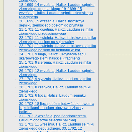
ziemskiego
18. 1699, 14 września, Halicz. Laudum sejmiku
ziemskiego deputackiego. 19. 1699, 15
września, Halicz. Laudum sejmiku ziemskiego
relacyjnego
20. 1699, 15 września, Halicz. Instrukcya
sejmiku ziemskiego posłom do prymasa
21. 1701, 11 kwietnia, Halicz. Laudum sejmiku
ziemskiego przedsejmowego
22. 1701, 11 kwietnia, Halicz. Instrukcya sejmiku
ziemskiego posłom na sejm walny
23. 1701, 11 kwietnia, Halicz. Instrukcya sejmiku
ziemskiego posłom do hetmana w. kor.
24. 1701, 9 maja, Halicz. Ordynacya sądu
skarbowego ziemi halickiej (fragment)
25. 1701, 9 sierpnia, Halicz. Laudum sejmiku
ziemskiego
26. 1701, 12 września, Halicz. Laudum sejmiku
ziemskiego
27. 1702, 9 stycznia, Halicz. Laudum sejmiku
ziemskiego
28. 1702, 8 czerwca, Halicz. Laudum sejmiku
ziemskiego
29. 1702, 6 lipca, Halicz. Laudum sejmiku
ziemskiego
30. 1702, 18 lipca, obóz między Jabłonowem a
Kąkolnikami. Laudum obozowe szlachty
halickiej
31. 1702, 2 września, pod Sandomierzem.
Laudum obozowe szlachty halickiej
32. 1702, 11 września, Halicz. Laudum sejmiku
ziemskiego deputackiego. 33. 1702, 12