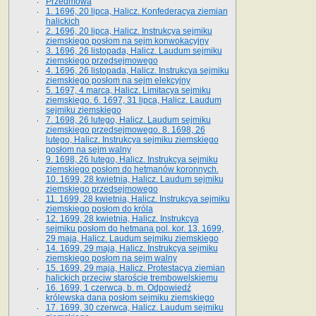
Przedmowa
1. 1696, 20 lipca, Halicz. Konfederacya ziemian
halickich
2. 1696, 20 lipca, Halicz. Instrukcya sejmiku
ziemskiego posłom na sejm konwokacyjny
3. 1696, 26 listopada, Halicz. Laudum sejmiku
ziemskiego przedsejmowego
4. 1696, 26 listopada, Halicz. Instrukcya sejmiku
ziemskiego posłom na sejm elekcyjny
5. 1697, 4 marca, Halicz. Limitacya sejmiku
ziemskiego. 6. 1697, 31 lipca, Halicz. Laudum
sejmiku ziemskiego
7. 1698, 26 lutego, Halicz. Laudum sejmiku
ziemskiego przedsejmowego. 8. 1698, 26
lutego, Halicz. Instrukcya sejmiku ziemskiego
posłom na sejm walny
9. 1698, 26 lutego, Halicz. Instrukcya sejmiku
ziemskiego posłom do hetmanów koronnych.
10. 1699, 28 kwietnia, Halicz. Laudum sejmiku
ziemskiego przedsejmowego
11. 1699, 28 kwietnia, Halicz. Instrukcya sejmiku
ziemskiego posłom do króla
12. 1699, 28 kwietnia, Halicz. Instrukcya
sejmiku posłom do hetmana pol. kor. 13. 1699,
29 maja, Halicz. Laudum sejmiku ziemskiego
14. 1699, 29 maja, Halicz. Instrukcya sejmiku
ziemskiego posłom na sejm walny
15. 1699, 29 maja, Halicz. Protestacya ziemian
halickich przeciw staroście trembowelskiemu
16. 1699, 1 czerwca, b. m. Odpowiedź
królewska dana posłom sejmiku ziemskiego
17. 1699, 30 czerwca, Halicz. Laudum sejmiku