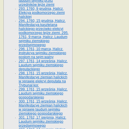
laudum sejmiku przez
urzędników tejże ziemi
293. 1760, 9 grudnia, Halicz.
Elekcya podkomorzego ziemi
halickiej
294. 1760, 15 grudnia, Halicz.
Manifestacya kasztelana
halickiego przeciwko elekcyi
podkomorzego tejże ziemi. 295.
1761, 9 marca, Halicz. Laudum
sejmiku ziemskiego
przedsejmowego
296. 1761, 10 marca, Halicz.
Instrukcya sejmiku ziemskiego
posłom na sejm walny
297. 1761, 14 września, Halicz.
Laudum sejmiku ziemskiego
deputackiego
298. 1761, 15 września, Halicz.
Manifestacye ziemian halickich
w sprawie elekcyi deputata na
Trybunał kor.
299. 1761, 15 września, Halicz.
Laudum sejmiku ziemskiego
gospodarskiego
300. 1761, 15 września, Halicz.
Manifestacye ziemian halickich
w sprawie laudum sejmiku
ziemskiego gospodarskiego
301. 1762, 17 sierpnia, Halicz.
Laudum sejmiku ziemskiego
przedsejmowego