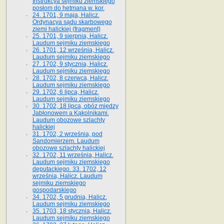
Instrukcya sejmiku ziemskiego
posłom do hetmana w. kor.
24. 1701, 9 maja, Halicz.
Ordynacya sądu skarbowego
ziemi halickiej (fragment)
25. 1701, 9 sierpnia, Halicz.
Laudum sejmiku ziemskiego
26. 1701, 12 września, Halicz.
Laudum sejmiku ziemskiego
27. 1702, 9 stycznia, Halicz.
Laudum sejmiku ziemskiego
28. 1702, 8 czerwca, Halicz.
Laudum sejmiku ziemskiego
29. 1702, 6 lipca, Halicz.
Laudum sejmiku ziemskiego
30. 1702, 18 lipca, obóz między
Jabłonowem a Kąkolnikami.
Laudum obozowe szlachty
halickiej
31. 1702, 2 września, pod
Sandomierzem. Laudum
obozowe szlachty halickiej
32. 1702, 11 września, Halicz.
Laudum sejmiku ziemskiego
deputackiego. 33. 1702, 12
września, Halicz. Laudum
sejmiku ziemskiego
gospodarskiego
34. 1702, 5 grudnia, Halicz.
Laudum sejmiku ziemskiego
35. 1703, 18 stycznia, Halicz.
Laudum sejmiku ziemskiego