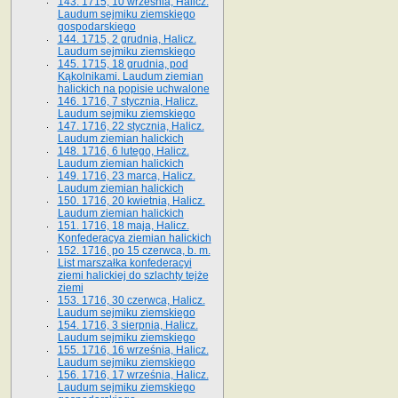
143. 1715, 10 września, Halicz.
Laudum sejmiku ziemskiego
gospodarskiego
144. 1715, 2 grudnia, Halicz.
Laudum sejmiku ziemskiego
145. 1715, 18 grudnia, pod
Kąkolnikami. Laudum ziemian
halickich na popisie uchwalone
146. 1716, 7 stycznia, Halicz.
Laudum sejmiku ziemskiego
147. 1716, 22 stycznia, Halicz.
Laudum ziemian halickich
148. 1716, 6 lutego, Halicz.
Laudum ziemian halickich
149. 1716, 23 marca, Halicz.
Laudum ziemian halickich
150. 1716, 20 kwietnia, Halicz.
Laudum ziemian halickich
151. 1716, 18 maja, Halicz.
Konfederacya ziemian halickich
152. 1716, po 15 czerwca, b. m.
List marszałka konfederacyi
ziemi halickiej do szlachty tejże
ziemi
153. 1716, 30 czerwca, Halicz.
Laudum sejmiku ziemskiego
154. 1716, 3 sierpnia, Halicz.
Laudum sejmiku ziemskiego
155. 1716, 16 września, Halicz.
Laudum sejmiku ziemskiego
156. 1716, 17 września, Halicz.
Laudum sejmiku ziemskiego