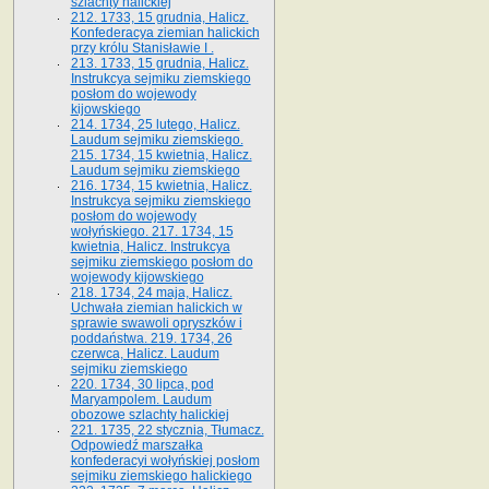
szlachty halickiej
212. 1733, 15 grudnia, Halicz.
Konfederacya ziemian halickich
przy królu Stanisławie I .
213. 1733, 15 grudnia, Halicz.
Instrukcya sejmiku ziemskiego
posłom do wojewody
kijowskiego
214. 1734, 25 lutego, Halicz.
Laudum sejmiku ziemskiego.
215. 1734, 15 kwietnia, Halicz.
Laudum sejmiku ziemskiego
216. 1734, 15 kwietnia, Halicz.
Instrukcya sejmiku ziemskiego
posłom do wojewody
wołyńskiego. 217. 1734, 15
kwietnia, Halicz. Instrukcya
sejmiku ziemskiego posłom do
wojewody kijowskiego
218. 1734, 24 maja, Halicz.
Uchwała ziemian halickich w
sprawie swawoli opryszków i
poddaństwa. 219. 1734, 26
czerwca, Halicz. Laudum
sejmiku ziemskiego
220. 1734, 30 lipca, pod
Maryampolem. Laudum
obozowe szlachty halickiej
221. 1735, 22 stycznia, Tłumacz.
Odpowiedź marszałka
konfederacyi wołyńskiej posłom
sejmiku ziemskiego halickiego