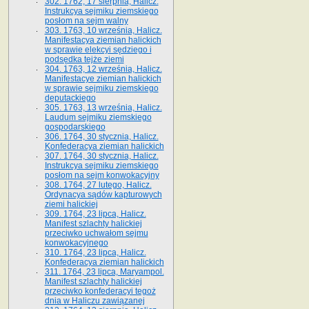
302. 1762, 17 sierpnia, Halicz.
Instrukcya sejmiku ziemskiego
posłom na sejm walny
303. 1763, 10 września, Halicz.
Manifestacya ziemian halickich
w sprawie elekcyi sędziego i
podsędka tejże ziemi
304. 1763, 12 września, Halicz.
Manifestacye ziemian halickich
w sprawie sejmiku ziemskiego
deputackiego
305. 1763, 13 września, Halicz.
Laudum sejmiku ziemskiego
gospodarskiego
306. 1764, 30 stycznia, Halicz.
Konfederacya ziemian halickich
307. 1764, 30 stycznia, Halicz.
Instrukcya sejmiku ziemskiego
posłom na sejm konwokacyjny
308. 1764, 27 lutego, Halicz.
Ordynacya sądów kapturowych
ziemi halickiej
309. 1764, 23 lipca, Halicz.
Manifest szlachty halickiej
przeciwko uchwałom sejmu
konwokacyjnego
310. 1764, 23 lipca, Halicz.
Konfederacya ziemian halickich
311. 1764, 23 lipca, Maryampol.
Manifest szlachty halickiej
przeciwko konfederacyi tegoż
dnia w Haliczu zawiązanej