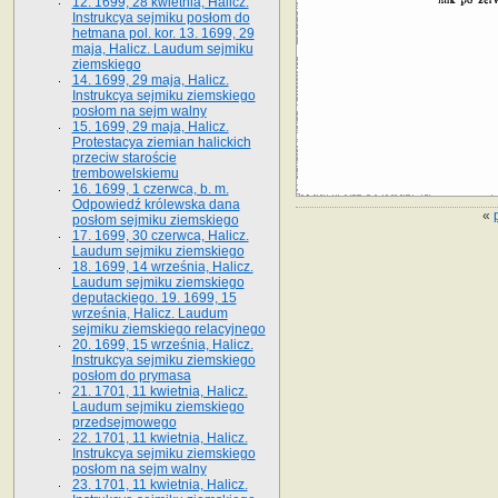
12. 1699, 28 kwietnia, Halicz.
Instrukcya sejmiku posłom do
hetmana pol. kor. 13. 1699, 29
maja, Halicz. Laudum sejmiku
ziemskiego
14. 1699, 29 maja, Halicz.
Instrukcya sejmiku ziemskiego
posłom na sejm walny
15. 1699, 29 maja, Halicz.
Protestacya ziemian halickich
przeciw staroście
trembowelskiemu
16. 1699, 1 czerwca, b. m.
Odpowiedź królewska dana
«
posłom sejmiku ziemskiego
17. 1699, 30 czerwca, Halicz.
Laudum sejmiku ziemskiego
18. 1699, 14 września, Halicz.
Laudum sejmiku ziemskiego
deputackiego. 19. 1699, 15
września, Halicz. Laudum
sejmiku ziemskiego relacyjnego
20. 1699, 15 września, Halicz.
Instrukcya sejmiku ziemskiego
posłom do prymasa
21. 1701, 11 kwietnia, Halicz.
Laudum sejmiku ziemskiego
przedsejmowego
22. 1701, 11 kwietnia, Halicz.
Instrukcya sejmiku ziemskiego
posłom na sejm walny
23. 1701, 11 kwietnia, Halicz.