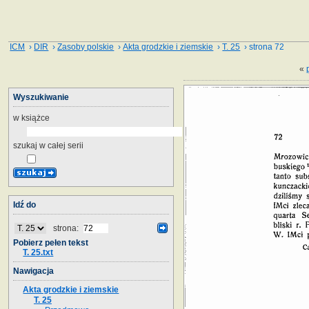
ICM
›
DIR
›
Zasoby polskie
›
Akta grodzkie i ziemskie
›
T. 25
› strona 72
«
Wyszukiwanie
w książce
szukaj w całej serii
Idź do
strona:
Pobierz pełen tekst
T. 25.txt
Nawigacja
Akta grodzkie i ziemskie
T. 25