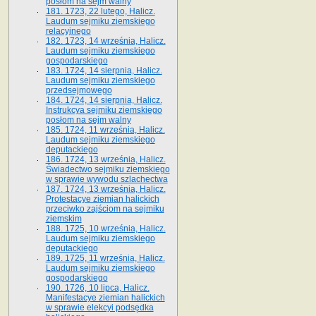
posłom na sejm walny
181. 1723, 22 lutego, Halicz.
Laudum sejmiku ziemskiego
relacyjnego
182. 1723, 14 września, Halicz.
Laudum sejmiku ziemskiego
gospodarskiego
183. 1724, 14 sierpnia, Halicz.
Laudum sejmiku ziemskiego
przedsejmowego
184. 1724, 14 sierpnia, Halicz.
Instrukcya sejmiku ziemskiego
posłom na sejm walny
185. 1724, 11 września, Halicz.
Laudum sejmiku ziemskiego
deputackiego
186. 1724, 13 września, Halicz.
Świadectwo sejmiku ziemskiego
w sprawie wywodu szlachectwa
187. 1724, 13 września, Halicz.
Protestacye ziemian halickich
przeciwko zajściom na sejmiku
ziemskim
188. 1725, 10 września, Halicz.
Laudum sejmiku ziemskiego
deputackiego
189. 1725, 11 września, Halicz.
Laudum sejmiku ziemskiego
gospodarskiego
190. 1726, 10 lipca, Halicz.
Manifestacye ziemian halickich
w sprawie elekcyi podsędka