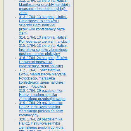
312. 1764, 13 sierpnia, Halicz.
Manifestacya szlachty halickiej z
recesem od konfederacyi tejże
ziemi
313. 1764, 13 sierpnia, Halicz.
Protestacya urzędników i
szlachty ziemi halickiej
przeciwko konfederacyi tejże
ziemi
314. 1764, 13 sierpnia, Halicz.
Konfederacya ziemian halickich
315. 1764, 13 sierpnia, Halicz.
Instrukcya sejmiku ziemskiego
posłom na sejm elekcyjny
316. 1764, 24 sierpnia, Żuków.
Uniwersał marszałka
konfederacyi ziemi halickiej
317. 1764, 1 października,
Lwów. Manifestacya Maryana
Potockiego, marszałka
konfederacyi ziemi halickiej i
innych Potockich
318. 1764, 29 października,
Halicz. Laudum sejmiku
ziemskiego przedsejmowego
319. 1764, 29 października,
Halicz. Instrukcya sejmiku
ziemskiego posłom na sejm
koronacyjny
320. 1764, 29 października,
Halicz. Instrukcya sejmiku
ziemskiego posłom do króla