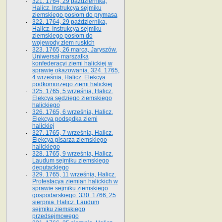
321. 1764, 29 października,
Halicz. Instrukcya sejmiku
ziemskiego posłom do prymasa
322. 1764, 29 października,
Halicz. Instrukcya sejmiku
ziemskiego posłom do
wojewody ziem ruskich
323. 1765, 26 marca, Jaryszów.
Uniwersał marszałka
konfederacyi ziemi halickiej w
sprawie okazowania. 324. 1765,
4 września, Halicz. Elekcya
podkomorzego ziemi halickiej
325. 1765, 5 września, Halicz.
Elekcya sędziego ziemskiego
halickiego
326. 1765, 6 września, Halicz.
Elekcya podsędka ziemi
halickiej
327. 1765, 7 września, Halicz.
Elekcya pisarza ziemskiego
halickiego
328. 1765, 9 września, Halicz.
Laudum sejmiku ziemskiego
deputackiego
329. 1765, 11 września, Halicz.
Protestacya ziemian halickich w
sprawie sejmiku ziemskiego
gospodarskiego. 330. 1766, 25
sierpnia, Halicz. Laudum
sejmiku ziemskiego
przedsejmowego