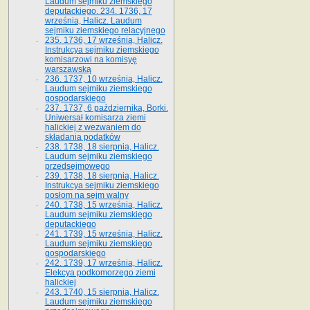
Laudum sejmiku ziemskiego
deputackiego. 234. 1736, 17
września, Halicz. Laudum
sejmiku ziemskiego relacyjnego
235. 1736, 17 września, Halicz.
Instrukcya sejmiku ziemskiego
komisarzowi na komisyę
warszawską
236. 1737, 10 września, Halicz.
Laudum sejmiku ziemskiego
gospodarskiego
237. 1737, 6 października, Borki.
Uniwersał komisarza ziemi
halickiej z wezwaniem do
składania podatków
238. 1738, 18 sierpnia, Halicz.
Laudum sejmiku ziemskiego
przedsejmowego
239. 1738, 18 sierpnia, Halicz.
Instrukcya sejmiku ziemskiego
posłom na sejm walny
240. 1738, 15 września, Halicz.
Laudum sejmiku ziemskiego
deputackiego
241. 1739, 15 września, Halicz.
Laudum sejmiku ziemskiego
gospodarskiego
242. 1739, 17 września, Halicz.
Elekcya podkomorzego ziemi
halickiej
243. 1740, 15 sierpnia, Halicz.
Laudum sejmiku ziemskiego