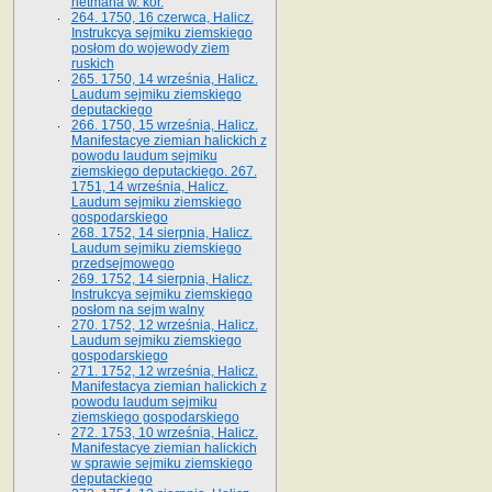
hetmana w. kor.
264. 1750, 16 czerwca, Halicz.
Instrukcya sejmiku ziemskiego
posłom do wojewody ziem
ruskich
265. 1750, 14 września, Halicz.
Laudum sejmiku ziemskiego
deputackiego
266. 1750, 15 września, Halicz.
Manifestacye ziemian halickich z
powodu laudum sejmiku
ziemskiego deputackiego. 267.
1751, 14 września, Halicz.
Laudum sejmiku ziemskiego
gospodarskiego
268. 1752, 14 sierpnia, Halicz.
Laudum sejmiku ziemskiego
przedsejmowego
269. 1752, 14 sierpnia, Halicz.
Instrukcya sejmiku ziemskiego
posłom na sejm walny
270. 1752, 12 września, Halicz.
Laudum sejmiku ziemskiego
gospodarskiego
271. 1752, 12 września, Halicz.
Manifestacya ziemian halickich z
powodu laudum sejmiku
ziemskiego gospodarskiego
272. 1753, 10 września, Halicz.
Manifestacye ziemian halickich
w sprawie sejmiku ziemskiego
deputackiego