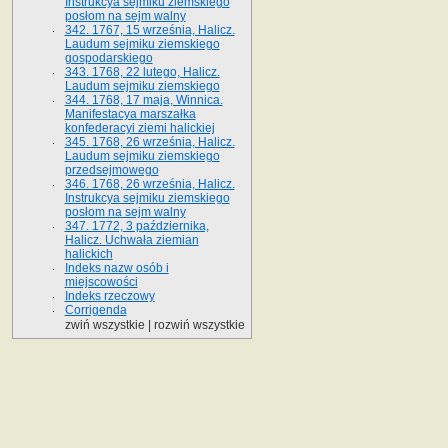
Instrukcya sejmiku ziemskiego
posłom na sejm walny
342. 1767, 15 września, Halicz.
Laudum sejmiku ziemskiego
gospodarskiego
343. 1768, 22 lutego, Halicz.
Laudum sejmiku ziemskiego
344. 1768, 17 maja, Winnica.
Manifestacya marszałka
konfederacyi ziemi halickiej
345. 1768, 26 września, Halicz.
Laudum sejmiku ziemskiego
przedsejmowego
346. 1768, 26 września, Halicz.
Instrukcya sejmiku ziemskiego
posłom na sejm walny
347. 1772, 3 października,
Halicz. Uchwała ziemian
halickich
Indeks nazw osób i
miejscowości
Indeks rzeczowy
Corrigenda
zwiń wszystkie
|
rozwiń wszystkie