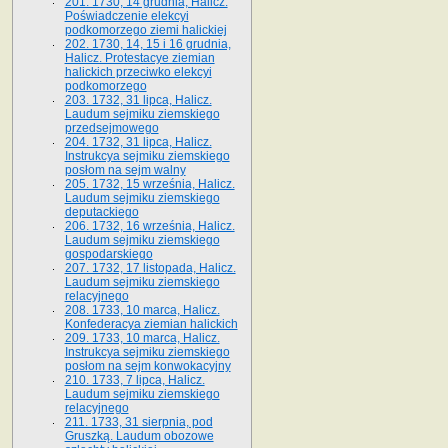
201. 1730, 14 grudnia, Halicz.
Poświadczenie elekcyi
podkomorzego ziemi halickiej
202. 1730, 14, 15 i 16 grudnia,
Halicz. Protestacye ziemian
halickich przeciwko elekcyi
podkomorzego
203. 1732, 31 lipca, Halicz.
Laudum sejmiku ziemskiego
przedsejmowego
204. 1732, 31 lipca, Halicz.
Instrukcya sejmiku ziemskiego
posłom na sejm walny
205. 1732, 15 września, Halicz.
Laudum sejmiku ziemskiego
deputackiego
206. 1732, 16 września, Halicz.
Laudum sejmiku ziemskiego
gospodarskiego
207. 1732, 17 listopada, Halicz.
Laudum sejmiku ziemskiego
relacyjnego
208. 1733, 10 marca, Halicz.
Konfederacya ziemian halickich­
209. 1733, 10 marca, Halicz.
Instrukcya sejmiku ziemskiego
posłom na sejm konwokacyjny
210. 1733, 7 lipca, Halicz.
Laudum sejmiku ziemskiego
relacyjnego
211. 1733, 31 sierpnia, pod
Gruszką. Laudum obozowe