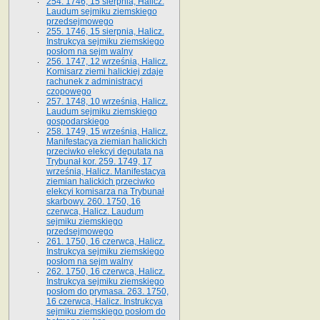
254. 1746, 15 sierpnia, Halicz.
Laudum sejmiku ziemskiego
przedsejmowego
255. 1746, 15 sierpnia, Halicz.
Instrukcya sejmiku ziemskiego
posłom na sejm walny
256. 1747, 12 września, Halicz.
Komisarz ziemi halickiej zdaje
rachunek z administracyi
czopowego
257. 1748, 10 września, Halicz.
Laudum sejmiku ziemskiego
gospodarskiego
258. 1749, 15 września, Halicz.
Manifestacya ziemian halickich
przeciwko elekcyi deputata na
Trybunał kor. 259. 1749, 17
września, Halicz. Manifestacya
ziemian halickich przeciwko
elekcyi komisarza na Trybunał
skarbowy. 260. 1750, 16
czerwca, Halicz. Laudum
sejmiku ziemskiego
przedsejmowego
261. 1750, 16 czerwca, Halicz.
Instrukcya sejmiku ziemskiego
posłom na sejm walny
262. 1750, 16 czerwca, Halicz.
Instrukcya sejmiku ziemskiego
posłom do prymasa. 263. 1750,
16 czerwca, Halicz. Instrukcya
sejmiku ziemskiego posłom do