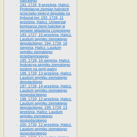
halickiego
191. 1726, 9 września, Halicz.
Protestacye ziemian halickich
przeciwko elekcyi deputata na
trybunał kor. 192. 1726, 11
września, Halicz. Uniwersał
komisarza ziemi halickiej w
sprawie składania czopowego
193. 1727, 15 września, Halicz.
Laudum sejmiku ziemskiego
deputackiego. 194. 1728, 16
sierpnia, Halicz. Laudum
sejmiku ziemskiego
przedsejmowego
195. 1728, 16 sierpnia, Halicz.
Instrukcya sejmiku ziemskiego
posłom na sejm walny
196. 1728, 13 września, Halicz.
Laudum sejmiku ziemskiego
deputackiego
197. 1728, 14 września, Halicz.
Laudum sejmiku ziemskiego
gospodarskiego
198. 1729, 12 września, Halicz.
Laudum sejmiku ziemskiego
deputackiego. 199. 1729, 13
września, Halicz. Laudum
sejmiku ziemskiego
gospodarskiego
200. 1730, 12 września, Halicz.
Laudum sejmiku ziemskiego
gospodarskiego