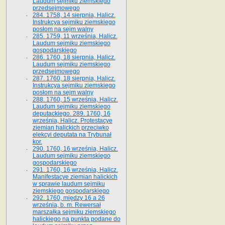
Laudum sejmiku ziemskiego
przedsejmowego
284. 1758, 14 sierpnia, Halicz.
Instrukcya sejmiku ziemskiego
posłom na sejm walny
285. 1759, 11 września, Halicz.
Laudum sejmiku ziemskiego
gospodarskiego
286. 1760, 18 sierpnia, Halicz.
Laudum sejmiku ziemskiego
przedsejmowego
287. 1760, 18 sierpnia, Halicz.
Instrukcya sejmiku ziemskiego
posłom na sejm walny
288. 1760, 15 września, Halicz.
Laudum sejmiku ziemskiego
deputackiego. 289. 1760, 16
września, Halicz. Protestacye
ziemian halickich przeciwko
elekcyi deputata na Trybunał
kor.
290. 1760, 16 września, Halicz.
Laudum sejmiku ziemskiego
gospodarskiego
291. 1760, 16 września, Halicz.
Manifestacye ziemian halickich
w sprawie laudum sejmiku
ziemskiego gospodarskiego
292. 1760, między 16 a 26
września, b. m. Rewersał
marszałka sejmiku ziemskiego
halickiego na punkta podane do