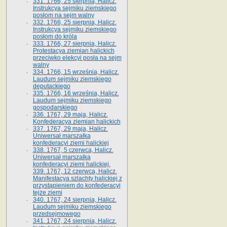
331. 1766, 25 sierpnia, Halicz.
Instrukcya sejmiku ziemskiego
posłom na sejm walny
332. 1766, 25 sierpnia, Halicz.
Instrukcya sejmiku ziemskiego
posłom do króla
333. 1766, 27 sierpnia, Halicz.
Protestacya ziemian halickich
przeciwko elekcyi posła na sejm
walny
334. 1766, 15 września, Halicz.
Laudum sejmiku ziemskiego
deputackiego
335. 1766, 16 września, Halicz.
Laudum sejmiku ziemskiego
gospodarskiego
336. 1767, 29 maja, Halicz.
Konfederacya ziemian halickich
337. 1767, 29 maja, Halicz.
Uniwersał marszałka
konfederacyi ziemi halickiej
338. 1767, 5 czerwca, Halicz.
Uniwersał marszałka
konfederacyi ziemi halickiej.
339. 1767, 12 czerwca, Halicz.
Manifestacya szlachty halickiej z
przystąpieniem do konfederacyi
tejże ziemi
340. 1767, 24 sierpnia, Halicz.
Laudum sejmiku ziemskiego
przedsejmowego
341. 1767, 24 sierpnia, Halicz.