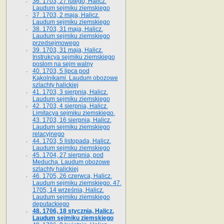
36. 1703, 27 lutego, Halicz.
Laudum sejmiku ziemskiego
37. 1703, 2 maja, Halicz.
Laudum sejmiku ziemskiego
38. 1703, 31 maja, Halicz.
Laudum sejmiku ziemskiego
przedsejmowego
39. 1703, 31 maja, Halicz.
Instrukcya sejmiku ziemskiego
posłom na sejm walny
40. 1703, 5 lipca pod
Kąkolnikami. Laudum obozowe
szlachty halickiej
41­. 1703, 3 sierpnia, Halicz.
Laudum sejmiku ziemskiego
42. 1703, 4 sierpnia, Halicz.
Limitacya sejmiku ziemskiego.
43. 1703, 16 sierpnia, Halicz.
Laudum sejmiku ziemskiego
relacyjnego
44. 1703, 5 listopada, Halicz.
Laudum sejmiku ziemskiego
45. 1704, 27 sierpnia, pod
Meduchą. Laudum obozowe
szlachty halickiej
46. 1705, 26 czerwca, Halicz.
Laudum sejmiku ziemskiego. 47.
1705, 14 września, Halicz.
Laudum sejmiku ziemskiego
deputackiego
48. 1706, 18 stycznia, Halicz.
Laudum sejmiku ziemskiego