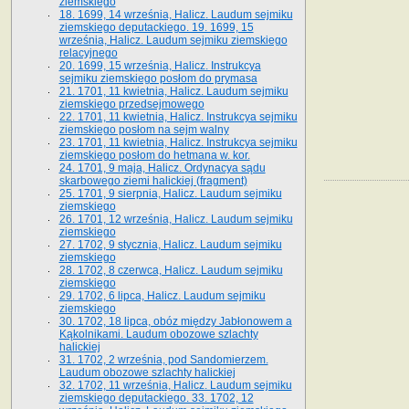
ziemskiego
18. 1699, 14 września, Halicz. Laudum sejmiku
ziemskiego deputackiego. 19. 1699, 15
września, Halicz. Laudum sejmiku ziemskiego
relacyjnego
20. 1699, 15 września, Halicz. Instrukcya
sejmiku ziemskiego posłom do prymasa
21. 1701, 11 kwietnia, Halicz. Laudum sejmiku
ziemskiego przedsejmowego
22. 1701, 11 kwietnia, Halicz. Instrukcya sejmiku
ziemskiego posłom na sejm walny
23. 1701, 11 kwietnia, Halicz. Instrukcya sejmiku
ziemskiego posłom do hetmana w. kor.
24. 1701, 9 maja, Halicz. Ordynacya sądu
skarbowego ziemi halickiej (fragment)
25. 1701, 9 sierpnia, Halicz. Laudum sejmiku
ziemskiego
26. 1701, 12 września, Halicz. Laudum sejmiku
ziemskiego
27. 1702, 9 stycznia, Halicz. Laudum sejmiku
ziemskiego
28. 1702, 8 czerwca, Halicz. Laudum sejmiku
ziemskiego
29. 1702, 6 lipca, Halicz. Laudum sejmiku
ziemskiego
30. 1702, 18 lipca, obóz między Jabłonowem a
Kąkolnikami. Laudum obozowe szlachty
halickiej
31. 1702, 2 września, pod Sandomierzem.
Laudum obozowe szlachty halickiej
32. 1702, 11 września, Halicz. Laudum sejmiku
ziemskiego deputackiego. 33. 1702, 12