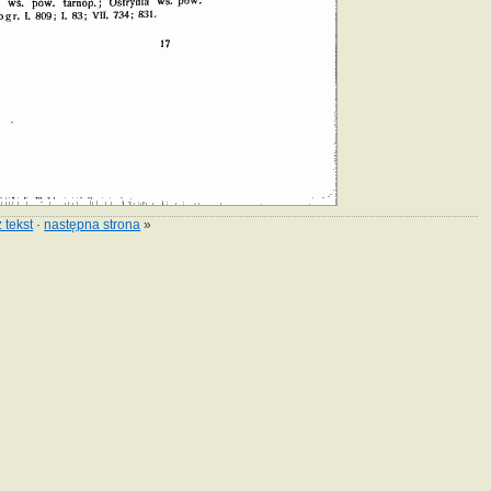
 tekst
·
następna strona
»