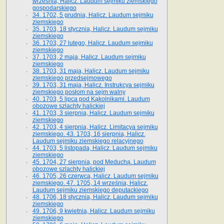
września, Halicz. Laudum sejmiku ziemskiego
gospodarskiego
34. 1702, 5 grudnia, Halicz. Laudum sejmiku
ziemskiego
35. 1703, 18 stycznia, Halicz. Laudum sejmiku
ziemskiego
36. 1703, 27 lutego, Halicz. Laudum sejmiku
ziemskiego
37. 1703, 2 maja, Halicz. Laudum sejmiku
ziemskiego
38. 1703, 31 maja, Halicz. Laudum sejmiku
ziemskiego przedsejmowego
39. 1703, 31 maja, Halicz. Instrukcya sejmiku
ziemskiego posłom na sejm walny
40. 1703, 5 lipca pod Kąkolnikami. Laudum
obozowe szlachty halickiej
41­. 1703, 3 sierpnia, Halicz. Laudum sejmiku
ziemskiego
42. 1703, 4 sierpnia, Halicz. Limitacya sejmiku
ziemskiego. 43. 1703, 16 sierpnia, Halicz.
Laudum sejmiku ziemskiego relacyjnego
44. 1703, 5 listopada, Halicz. Laudum sejmiku
ziemskiego
45. 1704, 27 sierpnia, pod Meduchą. Laudum
obozowe szlachty halickiej
46. 1705, 26 czerwca, Halicz. Laudum sejmiku
ziemskiego. 47. 1705, 14 września, Halicz.
Laudum sejmiku ziemskiego deputackiego
48. 1706, 18 stycznia, Halicz. Laudum sejmiku
ziemskiego
49. 1706, 9 kwietnia, Halicz. Laudum sejmiku
ziemskiego