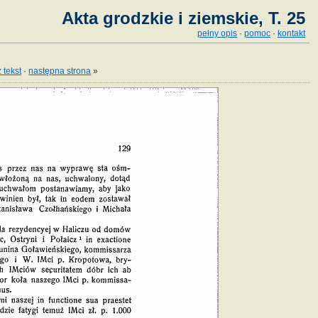
Akta grodzkie i ziemskie, T. 25
pełny opis
·
pomoc
·
kontakt
 tekst
·
następna strona
»