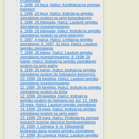
Przedmowa
1. 1696, 20 lipca, Halicz. Konfederacya ziemian
halickich
2. 1696, 20 lipca, Halicz. Instrukcya sejmiku
ziemskiego posłom na sejm konwokacyjny
3. 1696, 26 listopada, Halicz. Laudum sejmiku
ziemskiego przedsejmowego
4. 1696, 26 listopada, Halicz. Instrukcya sejmiku
ziemskiego posłom na sejm elekcyjny
5. 1697, 4 marca, Halicz. Limitacya sejmiku
ziemskiego. 6. 1697, 31 lipca, Halicz. Laudum
sejmiku ziemskiego
7. 1698, 26 lutego, Halicz. Laudum sejmiku
ziemskiego przedsejmowego. 8. 1698, 26
lutego, Halicz. Instrukcya sejmiku ziemskiego
posłom na sejm walny
9. 1698, 26 lutego, Halicz. Instrukcya sejmiku
ziemskiego posłom do hetmanów koronnych.
10. 1699, 28 kwietnia, Halicz. Laudum sejmiku
ziemskiego przedsejmowego
11. 1699, 28 kwietnia, Halicz. Instrukcya sejmiku
ziemskiego posłom do króla
12. 1699, 28 kwietnia, Halicz. Instrukcya
sejmiku posłom do hetmana pol. kor. 13. 1699,
29 maja, Halicz. Laudum sejmiku ziemskiego
14. 1699, 29 maja, Halicz. Instrukcya sejmiku
ziemskiego posłom na sejm walny
15. 1699, 29 maja, Halicz. Protestacya ziemian
halickich przeciw staroście trembowelskiemu
16. 1699, 1 czerwca, b. m. Odpowiedź
królewska dana posłom sejmiku ziemskiego
17. 1699, 30 czerwca, Halicz. Laudum sejmiku