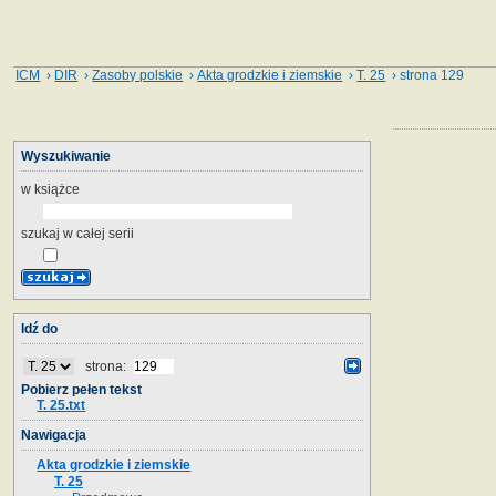
ICM
›
DIR
›
Zasoby polskie
›
Akta grodzkie i ziemskie
›
T. 25
› strona 129
Wyszukiwanie
w książce
szukaj w całej serii
Idź do
strona:
Pobierz pełen tekst
T. 25.txt
Nawigacja
Akta grodzkie i ziemskie
T. 25