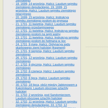
ziemskiego
18. 1699, 14 września, Halicz. Laudum sejmiku
ziemskiego deputackiego. 19. 1699, 15
września, Halicz. Laudum sejmiku ziemskiego
relacyjnego
20. 1699, 15 września, Halicz. Instrukcya
sejmiku ziemskiego posłom do prymasa
21. 1701, 11 kwietnia, Halicz. Laudum sejmiku
ziemskiego przedsejmowego
22. 1701, 11 kwietnia, Halicz. Instrukcya sejmiku
ziemskiego posłom na sejm walny
23. 1701, 11 kwietnia, Halicz. Instrukcya sejmiku
ziemskiego posłom do hetmana w. kor.
24. 1701, 9 maja, Halicz. Ordynacya sądu
skarbowego ziemi halickiej (fragment)
25. 1701, 9 sierpnia, Halicz. Laudum sejmiku
ziemskiego
26. 1701, 12 września, Halicz. Laudum sejmiku
ziemskiego
27. 1702, 9 stycznia, Halicz. Laudum sejmiku
ziemskiego
28. 1702, 8 czerwca, Halicz. Laudum sejmiku
ziemskiego
29. 1702, 6 lipca, Halicz. Laudum sejmiku
ziemskiego
30. 1702, 18 lipca, obóz między Jabłonowem a
Kąkolnikami. Laudum obozowe szlachty
halickiej
31. 1702, 2 września, pod Sandomierzem.
Laudum obozowe szlachty halickiej
32. 1702, 11 września, Halicz. Laudum sejmiku
ziemskiego deputackiego. 33. 1702, 12