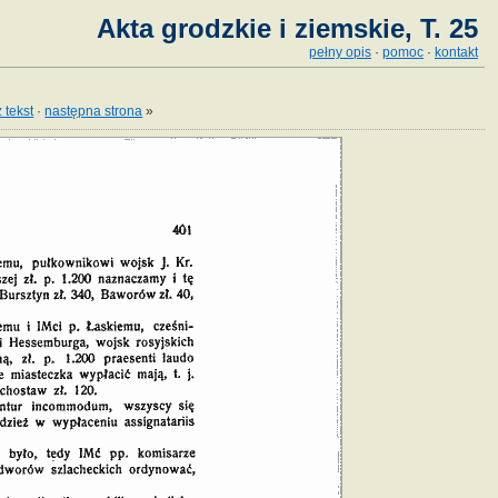
Akta grodzkie i ziemskie, T. 25
pełny opis
·
pomoc
·
kontakt
 tekst
·
następna strona
»