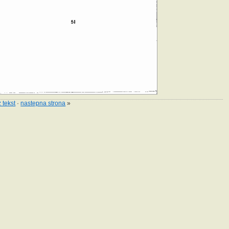
 tekst
·
następna strona
»