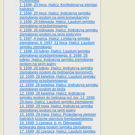
Przedmowa
1. 1696, 20 lipca, Halicz. Konfederacya ziemian
halickich
2. 1696, 20 lipca, Halicz. Instrukcya sejmiku
ziemskiego posłom na sejm konwokacyjny
3. 1696, 26 listopada, Halicz. Laudum sejmiku
ziemskiego przedsejmowego
4. 1696, 26 listopada, Halicz. Instrukcya sejmiku
ziemskiego posłom na sejm elekcyjny
5. 1697, 4 marca, Halicz. Limitacya sejmiku
ziemskiego. 6. 1697, 31 lipca, Halicz. Laudum
sejmiku ziemskiego
7. 1698, 26 lutego, Halicz. Laudum sejmiku
ziemskiego przedsejmowego. 8. 1698, 26
lutego, Halicz. Instrukcya sejmiku ziemskiego
posłom na sejm walny
9. 1698, 26 lutego, Halicz. Instrukcya sejmiku
ziemskiego posłom do hetmanów koronnych.
10. 1699, 28 kwietnia, Halicz. Laudum sejmiku
ziemskiego przedsejmowego
11. 1699, 28 kwietnia, Halicz. Instrukcya sejmiku
ziemskiego posłom do króla
12. 1699, 28 kwietnia, Halicz. Instrukcya
sejmiku posłom do hetmana pol. kor. 13. 1699,
29 maja, Halicz. Laudum sejmiku ziemskiego
14. 1699, 29 maja, Halicz. Instrukcya sejmiku
ziemskiego posłom na sejm walny
15. 1699, 29 maja, Halicz. Protestacya ziemian
halickich przeciw staroście trembowelskiemu
16. 1699, 1 czerwca, b. m. Odpowiedź
królewska dana posłom sejmiku ziemskiego
17. 1699, 30 czerwca, Halicz. Laudum sejmiku