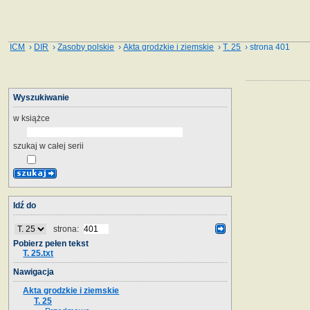
ICM
›
DIR
›
Zasoby polskie
›
Akta grodzkie i ziemskie
›
T. 25
› strona 401
Wyszukiwanie
w książce
szukaj w całej serii
Idź do
strona:
Pobierz pełen tekst
T. 25.txt
Nawigacja
Akta grodzkie i ziemskie
T. 25