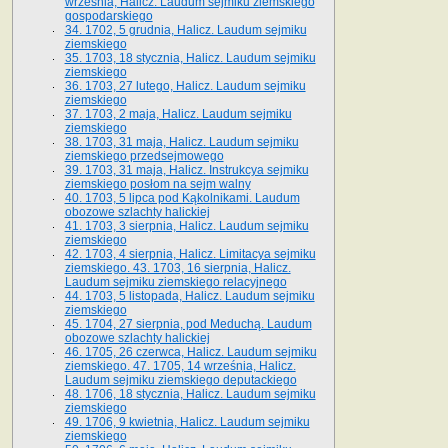
września, Halicz. Laudum sejmiku ziemskiego
gospodarskiego
34. 1702, 5 grudnia, Halicz. Laudum sejmiku
ziemskiego
35. 1703, 18 stycznia, Halicz. Laudum sejmiku
ziemskiego
36. 1703, 27 lutego, Halicz. Laudum sejmiku
ziemskiego
37. 1703, 2 maja, Halicz. Laudum sejmiku
ziemskiego
38. 1703, 31 maja, Halicz. Laudum sejmiku
ziemskiego przedsejmowego
39. 1703, 31 maja, Halicz. Instrukcya sejmiku
ziemskiego posłom na sejm walny
40. 1703, 5 lipca pod Kąkolnikami. Laudum
obozowe szlachty halickiej
41­. 1703, 3 sierpnia, Halicz. Laudum sejmiku
ziemskiego
42. 1703, 4 sierpnia, Halicz. Limitacya sejmiku
ziemskiego. 43. 1703, 16 sierpnia, Halicz.
Laudum sejmiku ziemskiego relacyjnego
44. 1703, 5 listopada, Halicz. Laudum sejmiku
ziemskiego
45. 1704, 27 sierpnia, pod Meduchą. Laudum
obozowe szlachty halickiej
46. 1705, 26 czerwca, Halicz. Laudum sejmiku
ziemskiego. 47. 1705, 14 września, Halicz.
Laudum sejmiku ziemskiego deputackiego
48. 1706, 18 stycznia, Halicz. Laudum sejmiku
ziemskiego
49. 1706, 9 kwietnia, Halicz. Laudum sejmiku
ziemskiego