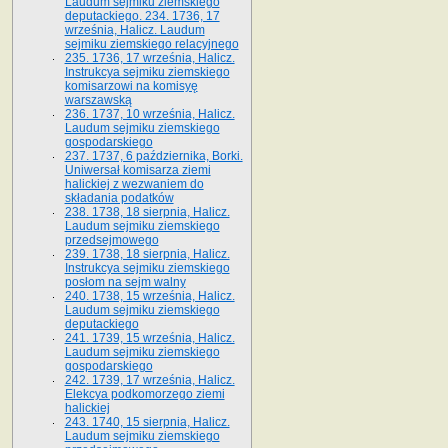
Laudum sejmiku ziemskiego
deputackiego. 234. 1736, 17
września, Halicz. Laudum
sejmiku ziemskiego relacyjnego
235. 1736, 17 września, Halicz.
Instrukcya sejmiku ziemskiego
komisarzowi na komisyę
warszawską
236. 1737, 10 września, Halicz.
Laudum sejmiku ziemskiego
gospodarskiego
237. 1737, 6 października, Borki.
Uniwersał komisarza ziemi
halickiej z wezwaniem do
składania podatków
238. 1738, 18 sierpnia, Halicz.
Laudum sejmiku ziemskiego
przedsejmowego
239. 1738, 18 sierpnia, Halicz.
Instrukcya sejmiku ziemskiego
posłom na sejm walny
240. 1738, 15 września, Halicz.
Laudum sejmiku ziemskiego
deputackiego
241. 1739, 15 września, Halicz.
Laudum sejmiku ziemskiego
gospodarskiego
242. 1739, 17 września, Halicz.
Elekcya podkomorzego ziemi
halickiej
243. 1740, 15 sierpnia, Halicz.
Laudum sejmiku ziemskiego