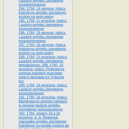
Laudum sejmiku ziemskiego
przedsejmowego
284. 1758, 14 sierpnia, Halicz.
Instrukcya sejmiku ziemskiego
posłom na sejm walny
285. 1759, 11 września, Halicz.
Laudum sejmiku ziemskiego
gospodarskiego
286. 1760, 18 sierpnia, Halicz.
Laudum sejmiku ziemskiego
przedsejmowego
287. 1760, 18 sierpnia, Halicz.
Instrukcya sejmiku ziemskiego
posłom na sejm walny
288. 1760, 15 września, Halicz.
Laudum sejmiku ziemskiego
deputackiego. 289. 1760, 16
września, Halicz. Protestacye
ziemian halickich przeciwko
elekcyi deputata na Trybunał
kor.
290. 1760, 16 września, Halicz.
Laudum sejmiku ziemskiego
gospodarskiego
291. 1760, 16 września, Halicz.
Manifestacye ziemian halickich
w sprawie laudum sejmiku
ziemskiego gospodarskiego
292. 1760, między 16 a 26
września, b. m. Rewersał
marszałka sejmiku ziemskiego
halickiego na punkta podane do