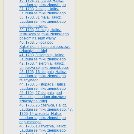
36. 1703, 27 lutego, Halicz.
Laudum sejmiku ziemskiego
37. 1703, 2 maja, Halicz.
Laudum sejmiku ziemskiego
38. 1703, 31 maja, Halicz.
Laudum sejmiku ziemskiego
przedsejmowego
39. 1703, 31 maja, Halicz.
Instrukcya sejmiku ziemskiego
posłom na sejm walny
40. 1703, 5 lipca pod
Kąkolnikami. Laudum obozowe
szlachty halickiej
41­. 1703, 3 sierpnia, Halicz.
Laudum sejmiku ziemskiego
42. 1703, 4 sierpnia, Halicz.
Limitacya sejmiku ziemskiego.
43. 1703, 16 sierpnia, Halicz.
Laudum sejmiku ziemskiego
relacyjnego
44. 1703, 5 listopada, Halicz.
Laudum sejmiku ziemskiego
45. 1704, 27 sierpnia, pod
Meduchą. Laudum obozowe
szlachty halickiej
46. 1705, 26 czerwca, Halicz.
Laudum sejmiku ziemskiego. 47.
1705, 14 września, Halicz.
Laudum sejmiku ziemskiego
deputackiego
48. 1706, 18 stycznia, Halicz.
Laudum sejmiku ziemskiego