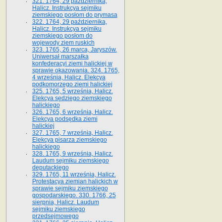
321. 1764, 29 października,
Halicz. Instrukcya sejmiku
ziemskiego posłom do prymasa
322. 1764, 29 października,
Halicz. Instrukcya sejmiku
ziemskiego posłom do
wojewody ziem ruskich
323. 1765, 26 marca, Jaryszów.
Uniwersał marszałka
konfederacyi ziemi halickiej w
sprawie okazowania. 324. 1765,
4 września, Halicz. Elekcya
podkomorzego ziemi halickiej
325. 1765, 5 września, Halicz.
Elekcya sędziego ziemskiego
halickiego
326. 1765, 6 września, Halicz.
Elekcya podsędka ziemi
halickiej
327. 1765, 7 września, Halicz.
Elekcya pisarza ziemskiego
halickiego
328. 1765, 9 września, Halicz.
Laudum sejmiku ziemskiego
deputackiego
329. 1765, 11 września, Halicz.
Protestacya ziemian halickich w
sprawie sejmiku ziemskiego
gospodarskiego. 330. 1766, 25
sierpnia, Halicz. Laudum
sejmiku ziemskiego
przedsejmowego