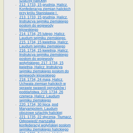
szlachty halickiej
212. 1733, 15 grudnia, Halicz.
Konfederacya ziemian halickich
przy królu Stanisławie I .
213. 1733, 15 grudnia, Halicz.
Instrukcya sejmiku ziemskiego
posłom do wojewody
kijowskiego
214. 1734, 25 lutego, Halicz.
Laudum sejmiku ziemskiego.
215. 1734, 15 kwietnia, Halicz.
Laudum sejmiku ziemskiego
216. 1734, 15 kwietnia, Halicz.
Instrukcya sejmiku ziemskiego
posłom do wojewody
wołyńskiego. 217. 1734, 15
kwietnia, Halicz. Instrukcya
sejmiku ziemskiego posłom do
wojewody kijowskiego
218. 1734, 24 maja, Halicz.
Uchwała ziemian halickich w
sprawie swawoli opryszków i
poddaństwa. 219. 1734, 26
czerwca, Halicz. Laudum
sejmiku ziemskiego
220. 1734, 30 lipca, pod
Maryampolem. Laudum
obozowe szlachty halickiej
221. 1735, 22 stycznia, Tłumacz.
Odpowiedź marszałka
konfederacyi wołyńskiej posłom
sejmiku ziemskiego halickiego