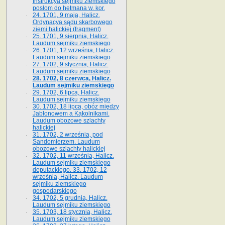
Instrukcya sejmiku ziemskiego
posłom do hetmana w. kor.
24. 1701, 9 maja, Halicz.
Ordynacya sądu skarbowego
ziemi halickiej (fragment)
25. 1701, 9 sierpnia, Halicz.
Laudum sejmiku ziemskiego
26. 1701, 12 września, Halicz.
Laudum sejmiku ziemskiego
27. 1702, 9 stycznia, Halicz.
Laudum sejmiku ziemskiego
28. 1702, 8 czerwca, Halicz.
Laudum sejmiku ziemskiego
29. 1702, 6 lipca, Halicz.
Laudum sejmiku ziemskiego
30. 1702, 18 lipca, obóz między
Jabłonowem a Kąkolnikami.
Laudum obozowe szlachty
halickiej
31. 1702, 2 września, pod
Sandomierzem. Laudum
obozowe szlachty halickiej
32. 1702, 11 września, Halicz.
Laudum sejmiku ziemskiego
deputackiego. 33. 1702, 12
września, Halicz. Laudum
sejmiku ziemskiego
gospodarskiego
34. 1702, 5 grudnia, Halicz.
Laudum sejmiku ziemskiego
35. 1703, 18 stycznia, Halicz.
Laudum sejmiku ziemskiego