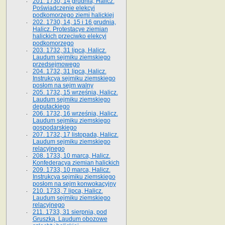
201. 1730, 14 grudnia, Halicz.
Poświadczenie elekcyi
podkomorzego ziemi halickiej
202. 1730, 14, 15 i 16 grudnia,
Halicz. Protestacye ziemian
halickich przeciwko elekcyi
podkomorzego
203. 1732, 31 lipca, Halicz.
Laudum sejmiku ziemskiego
przedsejmowego
204. 1732, 31 lipca, Halicz.
Instrukcya sejmiku ziemskiego
posłom na sejm walny
205. 1732, 15 września, Halicz.
Laudum sejmiku ziemskiego
deputackiego
206. 1732, 16 września, Halicz.
Laudum sejmiku ziemskiego
gospodarskiego
207. 1732, 17 listopada, Halicz.
Laudum sejmiku ziemskiego
relacyjnego
208. 1733, 10 marca, Halicz.
Konfederacya ziemian halickich­
209. 1733, 10 marca, Halicz.
Instrukcya sejmiku ziemskiego
posłom na sejm konwokacyjny
210. 1733, 7 lipca, Halicz.
Laudum sejmiku ziemskiego
relacyjnego
211. 1733, 31 sierpnia, pod
Gruszką. Laudum obozowe