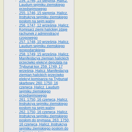
254. 1746, 15 sierpnia, Halicz.
Laudum sejmiku ziemskiego
przedsejmowego
255. 1746, 15 sierpnia, Halicz.
Instrukcya sejmiku ziemskiego
posłom na sejm walny
256. 1747, 12 września, Halicz.
Komisarz ziemi halickiej zdaje
rachunek z administracyi
czopowego
257. 1748, 10 września, Halicz.
Laudum sejmiku ziemskiego
gospodarskiego
258. 1749, 15 września, Halicz.
Manifestacya ziemian halickich
przeciwko elekcyi deputata na
Trybunał kor. 259. 1749, 17
września, Halicz. Manifestacya
ziemian halickich przeciwko
elekcyi komisarza na Trybunał
skarbowy. 260. 1750, 16
czerwca, Halicz. Laudum
sejmiku ziemskiego
przedsejmowego
261. 1750, 16 czerwca, Halicz.
Instrukcya sejmiku ziemskiego
posłom na sejm walny
262. 1750, 16 czerwca, Halicz.
Instrukcya sejmiku ziemskiego
posłom do prymasa. 263. 1750,
16 czerwca, Halicz. Instrukcya
sejmiku ziemskiego posłom do