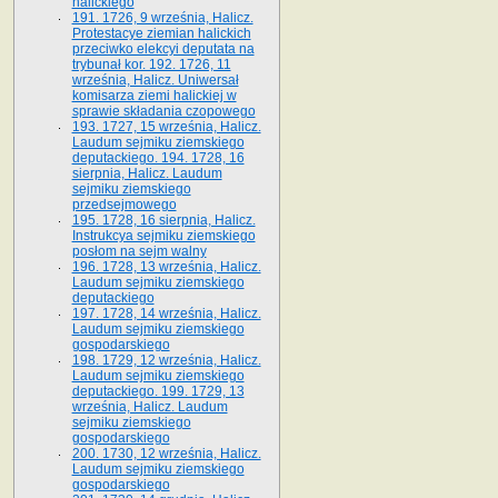
halickiego
191. 1726, 9 września, Halicz.
Protestacye ziemian halickich
przeciwko elekcyi deputata na
trybunał kor. 192. 1726, 11
września, Halicz. Uniwersał
komisarza ziemi halickiej w
sprawie składania czopowego
193. 1727, 15 września, Halicz.
Laudum sejmiku ziemskiego
deputackiego. 194. 1728, 16
sierpnia, Halicz. Laudum
sejmiku ziemskiego
przedsejmowego
195. 1728, 16 sierpnia, Halicz.
Instrukcya sejmiku ziemskiego
posłom na sejm walny
196. 1728, 13 września, Halicz.
Laudum sejmiku ziemskiego
deputackiego
197. 1728, 14 września, Halicz.
Laudum sejmiku ziemskiego
gospodarskiego
198. 1729, 12 września, Halicz.
Laudum sejmiku ziemskiego
deputackiego. 199. 1729, 13
września, Halicz. Laudum
sejmiku ziemskiego
gospodarskiego
200. 1730, 12 września, Halicz.
Laudum sejmiku ziemskiego
gospodarskiego