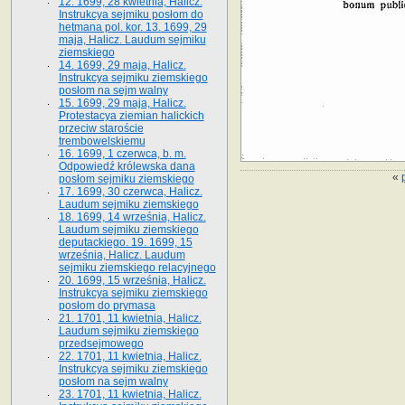
12. 1699, 28 kwietnia, Halicz.
Instrukcya sejmiku posłom do
hetmana pol. kor. 13. 1699, 29
maja, Halicz. Laudum sejmiku
ziemskiego
14. 1699, 29 maja, Halicz.
Instrukcya sejmiku ziemskiego
posłom na sejm walny
15. 1699, 29 maja, Halicz.
Protestacya ziemian halickich
przeciw staroście
trembowelskiemu
16. 1699, 1 czerwca, b. m.
Odpowiedź królewska dana
«
posłom sejmiku ziemskiego
17. 1699, 30 czerwca, Halicz.
Laudum sejmiku ziemskiego
18. 1699, 14 września, Halicz.
Laudum sejmiku ziemskiego
deputackiego. 19. 1699, 15
września, Halicz. Laudum
sejmiku ziemskiego relacyjnego
20. 1699, 15 września, Halicz.
Instrukcya sejmiku ziemskiego
posłom do prymasa
21. 1701, 11 kwietnia, Halicz.
Laudum sejmiku ziemskiego
przedsejmowego
22. 1701, 11 kwietnia, Halicz.
Instrukcya sejmiku ziemskiego
posłom na sejm walny
23. 1701, 11 kwietnia, Halicz.