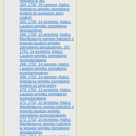
hetmana w. kor.
264. 1750, 16 czerwca, Halicz.
Instrukcya sejmiku ziemskiego
posłom do wojewody ziem
ruskich
265. 1750, 14 września, Halicz.
Laudum sejmiku ziemskiego
deputackiego
266. 1750, 15 września, Halicz.
Manifestacye ziemian halickich z
powodu laudum sejmiku
ziemskiego deputackiego. 267.
1751, 14 września, Halicz.
Laudum sejmiku ziemskiego
gospodarskiego
268. 1752, 14 sierpnia, Halicz.
Laudum sejmiku ziemskiego
przedsejmowego
269. 1752, 14 sierpnia, Halicz.
Instrukcya sejmiku ziemskiego
posłom na sejm walny
270. 1752, 12 września, Halicz.
Laudum sejmiku ziemskiego
gospodarskiego
271. 1752, 12 września, Halicz.
Manifestacya ziemian halickich z
powodu laudum sejmiku
ziemskiego gospodarskiego
272. 1753, 10 września, Halicz.
Manifestacye ziemian halickich
w sprawie sejmiku ziemskiego
deputackiego