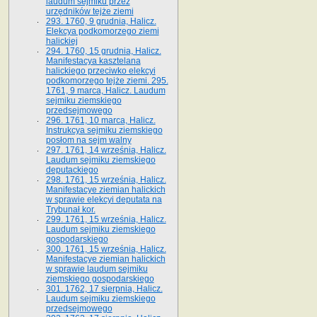
laudum sejmiku przez
urzędników tejże ziemi
293. 1760, 9 grudnia, Halicz.
Elekcya podkomorzego ziemi
halickiej
294. 1760, 15 grudnia, Halicz.
Manifestacya kasztelana
halickiego przeciwko elekcyi
podkomorzego tejże ziemi. 295.
1761, 9 marca, Halicz. Laudum
sejmiku ziemskiego
przedsejmowego
296. 1761, 10 marca, Halicz.
Instrukcya sejmiku ziemskiego
posłom na sejm walny
297. 1761, 14 września, Halicz.
Laudum sejmiku ziemskiego
deputackiego
298. 1761, 15 września, Halicz.
Manifestacye ziemian halickich
w sprawie elekcyi deputata na
Trybunał kor.
299. 1761, 15 września, Halicz.
Laudum sejmiku ziemskiego
gospodarskiego
300. 1761, 15 września, Halicz.
Manifestacye ziemian halickich
w sprawie laudum sejmiku
ziemskiego gospodarskiego
301. 1762, 17 sierpnia, Halicz.
Laudum sejmiku ziemskiego
przedsejmowego