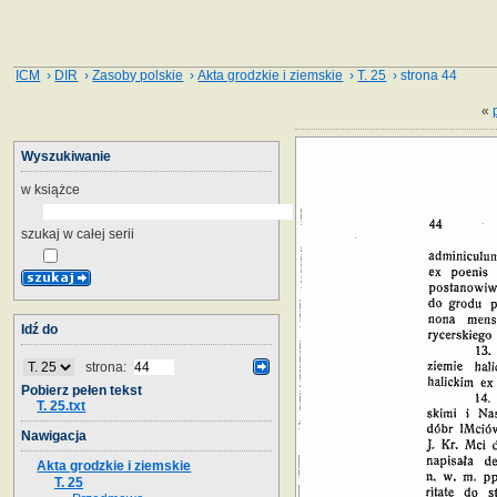
ICM
›
DIR
›
Zasoby polskie
›
Akta grodzkie i ziemskie
›
T. 25
› strona 44
«
Wyszukiwanie
w książce
szukaj w całej serii
Idź do
strona:
Pobierz pełen tekst
T. 25.txt
Nawigacja
Akta grodzkie i ziemskie
T. 25