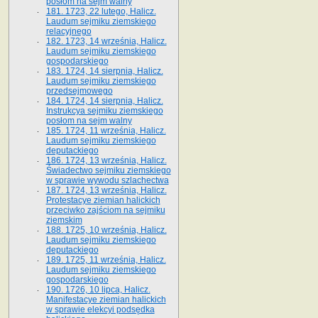
posłom na sejm walny
181. 1723, 22 lutego, Halicz.
Laudum sejmiku ziemskiego
relacyjnego
182. 1723, 14 września, Halicz.
Laudum sejmiku ziemskiego
gospodarskiego
183. 1724, 14 sierpnia, Halicz.
Laudum sejmiku ziemskiego
przedsejmowego
184. 1724, 14 sierpnia, Halicz.
Instrukcya sejmiku ziemskiego
posłom na sejm walny
185. 1724, 11 września, Halicz.
Laudum sejmiku ziemskiego
deputackiego
186. 1724, 13 września, Halicz.
Świadectwo sejmiku ziemskiego
w sprawie wywodu szlachectwa
187. 1724, 13 września, Halicz.
Protestacye ziemian halickich
przeciwko zajściom na sejmiku
ziemskim
188. 1725, 10 września, Halicz.
Laudum sejmiku ziemskiego
deputackiego
189. 1725, 11 września, Halicz.
Laudum sejmiku ziemskiego
gospodarskiego
190. 1726, 10 lipca, Halicz.
Manifestacye ziemian halickich
w sprawie elekcyi podsędka