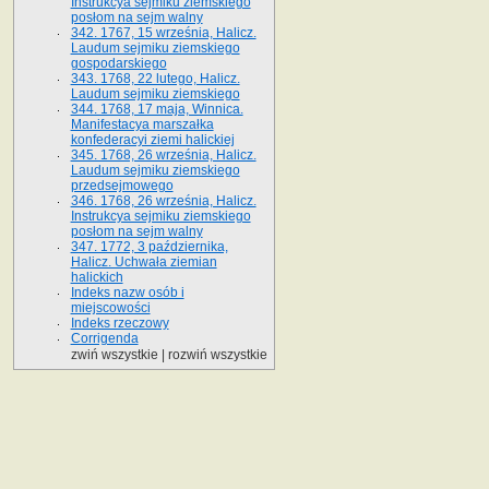
Instrukcya sejmiku ziemskiego
posłom na sejm walny
342. 1767, 15 września, Halicz.
Laudum sejmiku ziemskiego
gospodarskiego
343. 1768, 22 lutego, Halicz.
Laudum sejmiku ziemskiego
344. 1768, 17 maja, Winnica.
Manifestacya marszałka
konfederacyi ziemi halickiej
345. 1768, 26 września, Halicz.
Laudum sejmiku ziemskiego
przedsejmowego
346. 1768, 26 września, Halicz.
Instrukcya sejmiku ziemskiego
posłom na sejm walny
347. 1772, 3 października,
Halicz. Uchwała ziemian
halickich
Indeks nazw osób i
miejscowości
Indeks rzeczowy
Corrigenda
zwiń wszystkie
|
rozwiń wszystkie