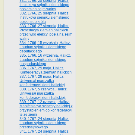
331. 1766, 25 sierpnia, Halicz.
Instrukcya sejmiku ziemskiego
posłom na sejm walny
332. 1766, 25 sierpnia, Halicz.
Instrukcya sejmiku ziemskiego
posłom do króla
333. 1766, 27 sierpnia, Halicz.
Protestacya ziemian halickich
przeciwko elekcyi posła na sejm
walny
334. 1766, 15 września, Halicz.
Laudum sejmiku ziemskiego
deputackiego
335. 1766, 16 września, Halicz.
Laudum sejmiku ziemskiego
gospodarskiego
336. 1767, 29 maja, Halicz.
Konfederacya ziemian halickich
337. 1767, 29 maja, Halicz.
Uniwersał marszałka
konfederacyi ziemi halickiej
338. 1767, 5 czerwca, Halicz.
Uniwersał marszałka
konfederacyi ziemi halickiej.
339. 1767, 12 czerwca, Halicz.
Manifestacya szlachty halickiej z
przystąpieniem do konfederacyi
tejże ziemi
340. 1767, 24 sierpnia, Halicz.
Laudum sejmiku ziemskiego
przedsejmowego
341. 1767, 24 sierpnia, Halicz.