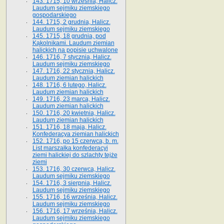
143. 1715, 10 września, Halicz.
Laudum sejmiku ziemskiego
gospodarskiego
144. 1715, 2 grudnia, Halicz.
Laudum sejmiku ziemskiego
145. 1715, 18 grudnia, pod
Kąkolnikami. Laudum ziemian
halickich na popisie uchwalone
146. 1716, 7 stycznia, Halicz.
Laudum sejmiku ziemskiego
147. 1716, 22 stycznia, Halicz.
Laudum ziemian halickich
148. 1716, 6 lutego, Halicz.
Laudum ziemian halickich
149. 1716, 23 marca, Halicz.
Laudum ziemian halickich
150. 1716, 20 kwietnia, Halicz.
Laudum ziemian halickich
151. 1716, 18 maja, Halicz.
Konfederacya ziemian halickich
152. 1716, po 15 czerwca, b. m.
List marszałka konfederacyi
ziemi halickiej do szlachty tejże
ziemi
153. 1716, 30 czerwca, Halicz.
Laudum sejmiku ziemskiego
154. 1716, 3 sierpnia, Halicz.
Laudum sejmiku ziemskiego
155. 1716, 16 września, Halicz.
Laudum sejmiku ziemskiego
156. 1716, 17 września, Halicz.
Laudum sejmiku ziemskiego