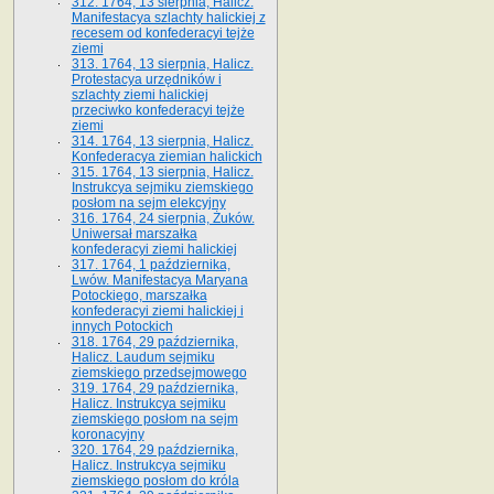
312. 1764, 13 sierpnia, Halicz.
Manifestacya szlachty halickiej z
recesem od konfederacyi tejże
ziemi
313. 1764, 13 sierpnia, Halicz.
Protestacya urzędników i
szlachty ziemi halickiej
przeciwko konfederacyi tejże
ziemi
314. 1764, 13 sierpnia, Halicz.
Konfederacya ziemian halickich
315. 1764, 13 sierpnia, Halicz.
Instrukcya sejmiku ziemskiego
posłom na sejm elekcyjny
316. 1764, 24 sierpnia, Żuków.
Uniwersał marszałka
konfederacyi ziemi halickiej
317. 1764, 1 października,
Lwów. Manifestacya Maryana
Potockiego, marszałka
konfederacyi ziemi halickiej i
innych Potockich
318. 1764, 29 października,
Halicz. Laudum sejmiku
ziemskiego przedsejmowego
319. 1764, 29 października,
Halicz. Instrukcya sejmiku
ziemskiego posłom na sejm
koronacyjny
320. 1764, 29 października,
Halicz. Instrukcya sejmiku
ziemskiego posłom do króla