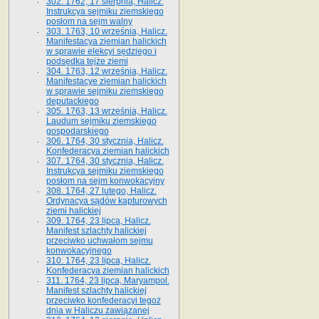
302. 1762, 17 sierpnia, Halicz.
Instrukcya sejmiku ziemskiego
posłom na sejm walny
303. 1763, 10 września, Halicz.
Manifestacya ziemian halickich
w sprawie elekcyi sędziego i
podsędka tejże ziemi
304. 1763, 12 września, Halicz.
Manifestacye ziemian halickich
w sprawie sejmiku ziemskiego
deputackiego
305. 1763, 13 września, Halicz.
Laudum sejmiku ziemskiego
gospodarskiego
306. 1764, 30 stycznia, Halicz.
Konfederacya ziemian halickich
307. 1764, 30 stycznia, Halicz.
Instrukcya sejmiku ziemskiego
posłom na sejm konwokacyjny
308. 1764, 27 lutego, Halicz.
Ordynacya sądów kapturowych
ziemi halickiej
309. 1764, 23 lipca, Halicz.
Manifest szlachty halickiej
przeciwko uchwałom sejmu
konwokacyjnego
310. 1764, 23 lipca, Halicz.
Konfederacya ziemian halickich
311. 1764, 23 lipca, Maryampol.
Manifest szlachty halickiej
przeciwko konfederacyi tegoż
dnia w Haliczu zawiązanej