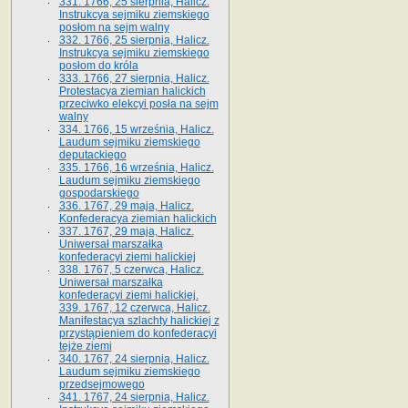
331. 1766, 25 sierpnia, Halicz.
Instrukcya sejmiku ziemskiego
posłom na sejm walny
332. 1766, 25 sierpnia, Halicz.
Instrukcya sejmiku ziemskiego
posłom do króla
333. 1766, 27 sierpnia, Halicz.
Protestacya ziemian halickich
przeciwko elekcyi posła na sejm
walny
334. 1766, 15 września, Halicz.
Laudum sejmiku ziemskiego
deputackiego
335. 1766, 16 września, Halicz.
Laudum sejmiku ziemskiego
gospodarskiego
336. 1767, 29 maja, Halicz.
Konfederacya ziemian halickich
337. 1767, 29 maja, Halicz.
Uniwersał marszałka
konfederacyi ziemi halickiej
338. 1767, 5 czerwca, Halicz.
Uniwersał marszałka
konfederacyi ziemi halickiej.
339. 1767, 12 czerwca, Halicz.
Manifestacya szlachty halickiej z
przystąpieniem do konfederacyi
tejże ziemi
340. 1767, 24 sierpnia, Halicz.
Laudum sejmiku ziemskiego
przedsejmowego
341. 1767, 24 sierpnia, Halicz.