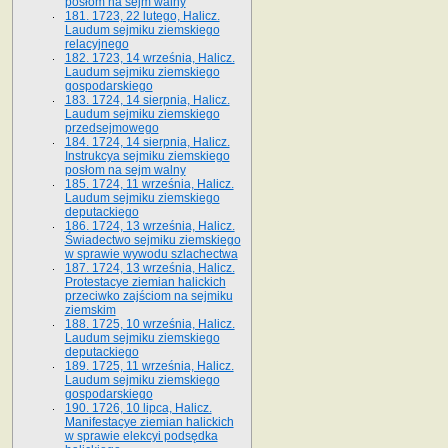
posłom na sejm walny
181. 1723, 22 lutego, Halicz.
Laudum sejmiku ziemskiego
relacyjnego
182. 1723, 14 września, Halicz.
Laudum sejmiku ziemskiego
gospodarskiego
183. 1724, 14 sierpnia, Halicz.
Laudum sejmiku ziemskiego
przedsejmowego
184. 1724, 14 sierpnia, Halicz.
Instrukcya sejmiku ziemskiego
posłom na sejm walny
185. 1724, 11 września, Halicz.
Laudum sejmiku ziemskiego
deputackiego
186. 1724, 13 września, Halicz.
Świadectwo sejmiku ziemskiego
w sprawie wywodu szlachectwa
187. 1724, 13 września, Halicz.
Protestacye ziemian halickich
przeciwko zajściom na sejmiku
ziemskim
188. 1725, 10 września, Halicz.
Laudum sejmiku ziemskiego
deputackiego
189. 1725, 11 września, Halicz.
Laudum sejmiku ziemskiego
gospodarskiego
190. 1726, 10 lipca, Halicz.
Manifestacye ziemian halickich
w sprawie elekcyi podsędka