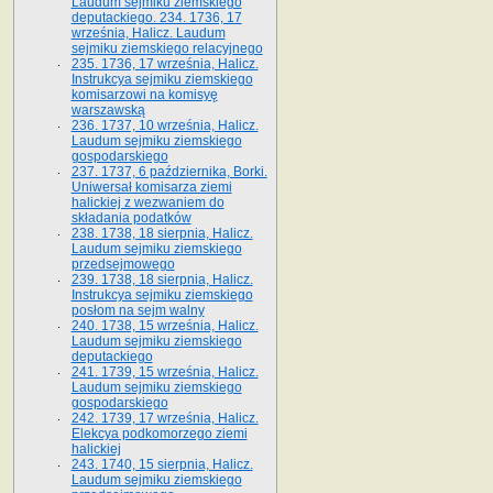
Laudum sejmiku ziemskiego
deputackiego. 234. 1736, 17
września, Halicz. Laudum
sejmiku ziemskiego relacyjnego
235. 1736, 17 września, Halicz.
Instrukcya sejmiku ziemskiego
komisarzowi na komisyę
warszawską
236. 1737, 10 września, Halicz.
Laudum sejmiku ziemskiego
gospodarskiego
237. 1737, 6 października, Borki.
Uniwersał komisarza ziemi
halickiej z wezwaniem do
składania podatków
238. 1738, 18 sierpnia, Halicz.
Laudum sejmiku ziemskiego
przedsejmowego
239. 1738, 18 sierpnia, Halicz.
Instrukcya sejmiku ziemskiego
posłom na sejm walny
240. 1738, 15 września, Halicz.
Laudum sejmiku ziemskiego
deputackiego
241. 1739, 15 września, Halicz.
Laudum sejmiku ziemskiego
gospodarskiego
242. 1739, 17 września, Halicz.
Elekcya podkomorzego ziemi
halickiej
243. 1740, 15 sierpnia, Halicz.
Laudum sejmiku ziemskiego