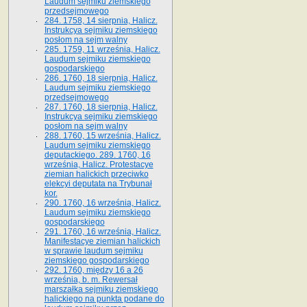
Laudum sejmiku ziemskiego
przedsejmowego
284. 1758, 14 sierpnia, Halicz.
Instrukcya sejmiku ziemskiego
posłom na sejm walny
285. 1759, 11 września, Halicz.
Laudum sejmiku ziemskiego
gospodarskiego
286. 1760, 18 sierpnia, Halicz.
Laudum sejmiku ziemskiego
przedsejmowego
287. 1760, 18 sierpnia, Halicz.
Instrukcya sejmiku ziemskiego
posłom na sejm walny
288. 1760, 15 września, Halicz.
Laudum sejmiku ziemskiego
deputackiego. 289. 1760, 16
września, Halicz. Protestacye
ziemian halickich przeciwko
elekcyi deputata na Trybunał
kor.
290. 1760, 16 września, Halicz.
Laudum sejmiku ziemskiego
gospodarskiego
291. 1760, 16 września, Halicz.
Manifestacye ziemian halickich
w sprawie laudum sejmiku
ziemskiego gospodarskiego
292. 1760, między 16 a 26
września, b. m. Rewersał
marszałka sejmiku ziemskiego
halickiego na punkta podane do