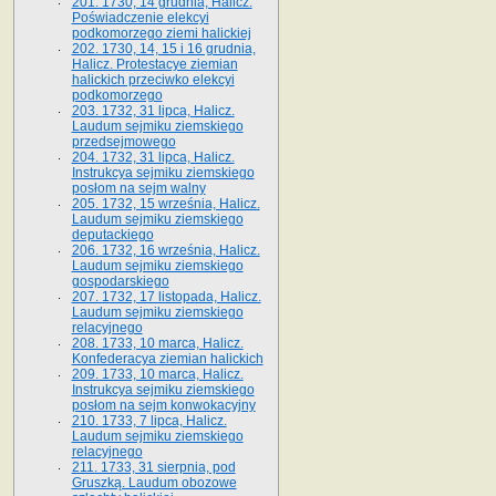
201. 1730, 14 grudnia, Halicz.
Poświadczenie elekcyi
podkomorzego ziemi halickiej
202. 1730, 14, 15 i 16 grudnia,
Halicz. Protestacye ziemian
halickich przeciwko elekcyi
podkomorzego
203. 1732, 31 lipca, Halicz.
Laudum sejmiku ziemskiego
przedsejmowego
204. 1732, 31 lipca, Halicz.
Instrukcya sejmiku ziemskiego
posłom na sejm walny
205. 1732, 15 września, Halicz.
Laudum sejmiku ziemskiego
deputackiego
206. 1732, 16 września, Halicz.
Laudum sejmiku ziemskiego
gospodarskiego
207. 1732, 17 listopada, Halicz.
Laudum sejmiku ziemskiego
relacyjnego
208. 1733, 10 marca, Halicz.
Konfederacya ziemian halickich­
209. 1733, 10 marca, Halicz.
Instrukcya sejmiku ziemskiego
posłom na sejm konwokacyjny
210. 1733, 7 lipca, Halicz.
Laudum sejmiku ziemskiego
relacyjnego
211. 1733, 31 sierpnia, pod
Gruszką. Laudum obozowe