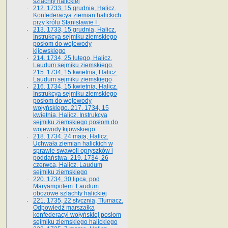
szlachty halickiej
212. 1733, 15 grudnia, Halicz.
Konfederacya ziemian halickich
przy królu Stanisławie I .
213. 1733, 15 grudnia, Halicz.
Instrukcya sejmiku ziemskiego
posłom do wojewody
kijowskiego
214. 1734, 25 lutego, Halicz.
Laudum sejmiku ziemskiego.
215. 1734, 15 kwietnia, Halicz.
Laudum sejmiku ziemskiego
216. 1734, 15 kwietnia, Halicz.
Instrukcya sejmiku ziemskiego
posłom do wojewody
wołyńskiego. 217. 1734, 15
kwietnia, Halicz. Instrukcya
sejmiku ziemskiego posłom do
wojewody kijowskiego
218. 1734, 24 maja, Halicz.
Uchwała ziemian halickich w
sprawie swawoli opryszków i
poddaństwa. 219. 1734, 26
czerwca, Halicz. Laudum
sejmiku ziemskiego
220. 1734, 30 lipca, pod
Maryampolem. Laudum
obozowe szlachty halickiej
221. 1735, 22 stycznia, Tłumacz.
Odpowiedź marszałka
konfederacyi wołyńskiej posłom
sejmiku ziemskiego halickiego