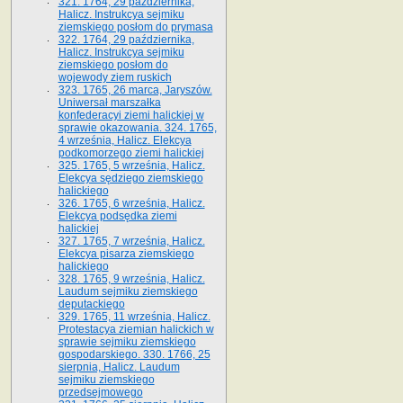
321. 1764, 29 października,
Halicz. Instrukcya sejmiku
ziemskiego posłom do prymasa
322. 1764, 29 października,
Halicz. Instrukcya sejmiku
ziemskiego posłom do
wojewody ziem ruskich
323. 1765, 26 marca, Jaryszów.
Uniwersał marszałka
konfederacyi ziemi halickiej w
sprawie okazowania. 324. 1765,
4 września, Halicz. Elekcya
podkomorzego ziemi halickiej
325. 1765, 5 września, Halicz.
Elekcya sędziego ziemskiego
halickiego
326. 1765, 6 września, Halicz.
Elekcya podsędka ziemi
halickiej
327. 1765, 7 września, Halicz.
Elekcya pisarza ziemskiego
halickiego
328. 1765, 9 września, Halicz.
Laudum sejmiku ziemskiego
deputackiego
329. 1765, 11 września, Halicz.
Protestacya ziemian halickich w
sprawie sejmiku ziemskiego
gospodarskiego. 330. 1766, 25
sierpnia, Halicz. Laudum
sejmiku ziemskiego
przedsejmowego