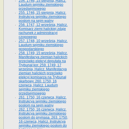
254. 1746, 15 sierpnia, Halicz.
Laudum sejmiku ziemskiego
przedsejmowego
255. 1746, 15 sierpnia, Halicz.
Instrukcya sejmiku ziemskiego
posłom na sejm walny
256. 1747, 12 września, Halicz.
Komisarz ziemi halickiej zdaje
rachunek z administracyi
czopowego
257. 1748, 10 września, Halicz.
Laudum sejmiku ziemskiego
gospodarskiego
258. 1749, 15 września, Halicz.
Manifestacya ziemian halickich
przeciwko elekcyi deputata na
Trybunał kor. 259. 1749, 17
września, Halicz. Manifestacya
ziemian halickich przeciwko
elekcyi komisarza na Trybunał
skarbowy. 260. 1750, 16
czerwca, Halicz. Laudum
sejmiku ziemskiego
przedsejmowego
261. 1750, 16 czerwca, Halicz.
Instrukcya sejmiku ziemskiego
posłom na sejm walny
262. 1750, 16 czerwca, Halicz.
Instrukcya sejmiku ziemskiego
posłom do prymasa. 263. 1750,
16 czerwca, Halicz. Instrukcya
sejmiku ziemskiego posłom do