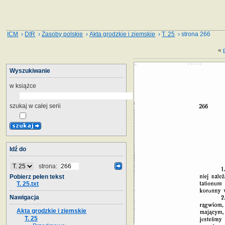
ICM
›
DIR
›
Zasoby polskie
›
Akta grodzkie i ziemskie
›
T. 25
› strona 266
«
Wyszukiwanie
w książce
szukaj w całej serii
Idź do
strona:
Pobierz pełen tekst
T. 25.txt
Nawigacja
Akta grodzkie i ziemskie
T. 25