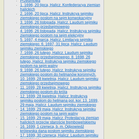
Przedmowa
1. 1696, 20 lipca, Halicz. Konfederacya ziemian
halickich
2. 1696, 20 lipca, Halicz. Instrukcya sejmiku
ziemskiego posłom na sejm konwokacyjny
3. 1696, 26 listopada, Halicz. Laudum sejmiku
ziemskiego przedsejmowego
4. 1696, 26 listopada, Halicz. Instrukcya sejmiku
ziemskiego posłom na sejm elekcyjny
5. 1697, 4 marca, Halicz. Limitacya sejmiku
ziemskiego. 6. 1697, 31 lipca, Halicz. Laudum
sejmiku ziemskiego
7. 1698, 26 lutego, Halicz. Laudum sejmiku
ziemskiego przedsejmowego. 8. 1698, 26
lutego, Halicz. Instrukcya sejmiku ziemskiego
posłom na sejm walny
9. 1698, 26 lutego, Halicz. Instrukcya sejmiku
ziemskiego posłom do hetmanów koronnych.
10. 1699, 28 kwietnia, Halicz. Laudum sejmiku
ziemskiego przedsejmowego
11. 1699, 28 kwietnia, Halicz. Instrukcya sejmiku
ziemskiego posłom do króla
12. 1699, 28 kwietnia, Halicz. Instrukcya
sejmiku posłom do hetmana pol. kor. 13. 1699,
29 maja, Halicz. Laudum sejmiku ziemskiego
14. 1699, 29 maja, Halicz. Instrukcya sejmiku
ziemskiego posłom na sejm walny
15. 1699, 29 maja, Halicz. Protestacya ziemian
halickich przeciw staroście trembowelskiemu
16. 1699, 1 czerwca, b. m. Odpowiedź
królewska dana posłom sejmiku ziemskiego
17. 1699, 30 czerwca, Halicz. Laudum sejmiku