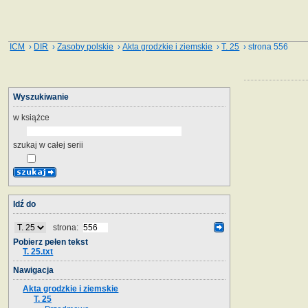
ICM
›
DIR
›
Zasoby polskie
›
Akta grodzkie i ziemskie
›
T. 25
› strona 556
Wyszukiwanie
w książce
szukaj w całej serii
Idź do
strona:
Pobierz pełen tekst
T. 25.txt
Nawigacja
Akta grodzkie i ziemskie
T. 25