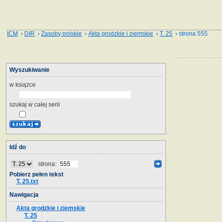
ICM
›
DIR
›
Zasoby polskie
›
Akta grodzkie i ziemskie
›
T. 25
› strona 555
Wyszukiwanie
w książce
szukaj w całej serii
Idź do
strona:
Pobierz pełen tekst
T. 25.txt
Nawigacja
Akta grodzkie i ziemskie
T. 25