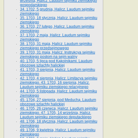
września, Halicz. Laudum sejmiku ziemskiego
gospodarskiego
34. 1702, 5 grudnia, Halicz. Laudum sejmiku
ziemskiego
35. 1703, 18 stycznia, Halicz. Laudum sejmiku
ziemskiego
36. 1703, 27 lutego, Halicz. Laudum sejmiku
ziemskiego
37. 1703, 2 maja, Halicz. Laudum sejmiku
ziemskiego
38. 1703, 31 maja, Halicz. Laudum sejmiku
ziemskiego przedsejmowego
39. 1703, 31 maja, Halicz. Instrukcya sejmiku
ziemskiego posłom na sejm walny
40. 1703, 5 lipca pod Kąkolnikami. Laudum
obozowe szlachty halickiej
41­. 1703, 3 sierpnia, Halicz. Laudum sejmiku
ziemskiego
42. 1703, 4 sierpnia, Halicz. Limitacya sejmiku
ziemskiego. 43. 1703, 16 sierpnia, Halicz.
Laudum sejmiku ziemskiego relacyjnego
44. 1703, 5 listopada, Halicz. Laudum sejmiku
ziemskiego
45. 1704, 27 sierpnia, pod Meduchą. Laudum
obozowe szlachty halickiej
46. 1705, 26 czerwca, Halicz. Laudum sejmiku
ziemskiego. 47. 1705, 14 września, Halicz.
Laudum sejmiku ziemskiego deputackiego
48. 1706, 18 stycznia, Halicz. Laudum sejmiku
ziemskiego
49. 1706, 9 kwietnia, Halicz. Laudum sejmiku
ziemskiego