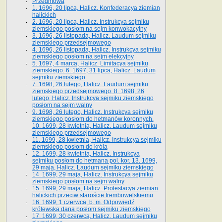
Przedmowa
1. 1696, 20 lipca, Halicz. Konfederacya ziemian
halickich
2. 1696, 20 lipca, Halicz. Instrukcya sejmiku
ziemskiego posłom na sejm konwokacyjny
3. 1696, 26 listopada, Halicz. Laudum sejmiku
ziemskiego przedsejmowego
4. 1696, 26 listopada, Halicz. Instrukcya sejmiku
ziemskiego posłom na sejm elekcyjny
5. 1697, 4 marca, Halicz. Limitacya sejmiku
ziemskiego. 6. 1697, 31 lipca, Halicz. Laudum
sejmiku ziemskiego
7. 1698, 26 lutego, Halicz. Laudum sejmiku
ziemskiego przedsejmowego. 8. 1698, 26
lutego, Halicz. Instrukcya sejmiku ziemskiego
posłom na sejm walny
9. 1698, 26 lutego, Halicz. Instrukcya sejmiku
ziemskiego posłom do hetmanów koronnych.
10. 1699, 28 kwietnia, Halicz. Laudum sejmiku
ziemskiego przedsejmowego
11. 1699, 28 kwietnia, Halicz. Instrukcya sejmiku
ziemskiego posłom do króla
12. 1699, 28 kwietnia, Halicz. Instrukcya
sejmiku posłom do hetmana pol. kor. 13. 1699,
29 maja, Halicz. Laudum sejmiku ziemskiego
14. 1699, 29 maja, Halicz. Instrukcya sejmiku
ziemskiego posłom na sejm walny
15. 1699, 29 maja, Halicz. Protestacya ziemian
halickich przeciw staroście trembowelskiemu
16. 1699, 1 czerwca, b. m. Odpowiedź
królewska dana posłom sejmiku ziemskiego
17. 1699, 30 czerwca, Halicz. Laudum sejmiku