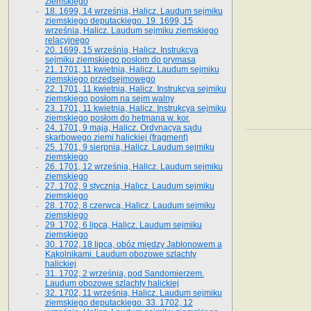
ziemskiego
18. 1699, 14 września, Halicz. Laudum sejmiku
ziemskiego deputackiego. 19. 1699, 15
września, Halicz. Laudum sejmiku ziemskiego
relacyjnego
20. 1699, 15 września, Halicz. Instrukcya
sejmiku ziemskiego posłom do prymasa
21. 1701, 11 kwietnia, Halicz. Laudum sejmiku
ziemskiego przedsejmowego
22. 1701, 11 kwietnia, Halicz. Instrukcya sejmiku
ziemskiego posłom na sejm walny
23. 1701, 11 kwietnia, Halicz. Instrukcya sejmiku
ziemskiego posłom do hetmana w. kor.
24. 1701, 9 maja, Halicz. Ordynacya sądu
skarbowego ziemi halickiej (fragment)
25. 1701, 9 sierpnia, Halicz. Laudum sejmiku
ziemskiego
26. 1701, 12 września, Halicz. Laudum sejmiku
ziemskiego
27. 1702, 9 stycznia, Halicz. Laudum sejmiku
ziemskiego
28. 1702, 8 czerwca, Halicz. Laudum sejmiku
ziemskiego
29. 1702, 6 lipca, Halicz. Laudum sejmiku
ziemskiego
30. 1702, 18 lipca, obóz między Jabłonowem a
Kąkolnikami. Laudum obozowe szlachty
halickiej
31. 1702, 2 września, pod Sandomierzem.
Laudum obozowe szlachty halickiej
32. 1702, 11 września, Halicz. Laudum sejmiku
ziemskiego deputackiego. 33. 1702, 12