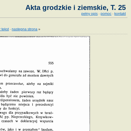
Akta grodzkie i ziemskie, T. 25
pełny opis
·
pomoc
·
kontakt
 tekst
·
następna strona
»