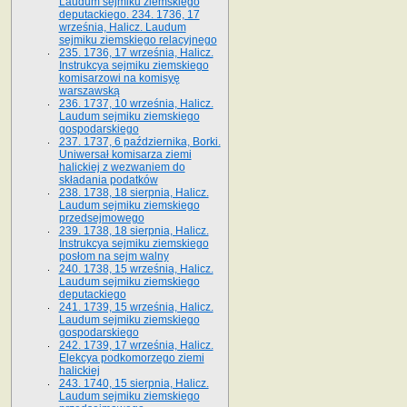
Laudum sejmiku ziemskiego
deputackiego. 234. 1736, 17
września, Halicz. Laudum
sejmiku ziemskiego relacyjnego
235. 1736, 17 września, Halicz.
Instrukcya sejmiku ziemskiego
komisarzowi na komisyę
warszawską
236. 1737, 10 września, Halicz.
Laudum sejmiku ziemskiego
gospodarskiego
237. 1737, 6 października, Borki.
Uniwersał komisarza ziemi
halickiej z wezwaniem do
składania podatków
238. 1738, 18 sierpnia, Halicz.
Laudum sejmiku ziemskiego
przedsejmowego
239. 1738, 18 sierpnia, Halicz.
Instrukcya sejmiku ziemskiego
posłom na sejm walny
240. 1738, 15 września, Halicz.
Laudum sejmiku ziemskiego
deputackiego
241. 1739, 15 września, Halicz.
Laudum sejmiku ziemskiego
gospodarskiego
242. 1739, 17 września, Halicz.
Elekcya podkomorzego ziemi
halickiej
243. 1740, 15 sierpnia, Halicz.
Laudum sejmiku ziemskiego