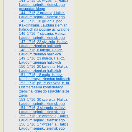
143. 1715, 10 września, Halicz.
Laudum sejmiku ziemskiego
gospodarskiego
144. 1715, 2 grudnia, Halicz.
Laudum sejmiku ziemskiego
145. 1715, 18 grudnia, pod
Kąkolnikami. Laudum ziemian
halickich na popisie uchwalone
146. 1716, 7 stycznia, Halicz.
Laudum sejmiku ziemskiego
147. 1716, 22 stycznia, Halicz.
Laudum ziemian halickich
148. 1716, 6 lutego, Halicz.
Laudum ziemian halickich
149. 1716, 23 marca, Halicz.
Laudum ziemian halickich
150. 1716, 20 kwietnia, Halicz.
Laudum ziemian halickich
151. 1716, 18 maja, Halicz.
Konfederacya ziemian halickich
152. 1716, po 15 czerwca, b. m.
List marszałka konfederacyi
ziemi halickiej do szlachty tejże
ziemi
153. 1716, 30 czerwca, Halicz.
Laudum sejmiku ziemskiego
154. 1716, 3 sierpnia, Halicz.
Laudum sejmiku ziemskiego
155. 1716, 16 września, Halicz.
Laudum sejmiku ziemskiego
156. 1716, 17 września, Halicz.
Laudum sejmiku ziemskiego