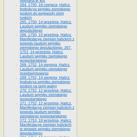
hetmana w. kor.
264. 1750, 16 czerwca, Halicz.
Instrukcya sejmiku ziemskiego
posłom do wojewody ziem
ruskich
265. 1750, 14 września, Halicz.
Laudum sejmiku ziemskiego
deputackiego
266. 1750, 15 września, Halicz.
Manifestacye ziemian halickich z
powodu laudum sejmiku
ziemskiego deputackiego. 267.
1751, 14 września, Halicz.
Laudum sejmiku ziemskiego
gospodarskiego
268. 1752, 14 sierpnia, Halicz.
Laudum sejmiku ziemskiego
przedsejmowego
269. 1752, 14 sierpnia, Halicz.
Instrukcya sejmiku ziemskiego
posłom na sejm walny
270. 1752, 12 września, Halicz.
Laudum sejmiku ziemskiego
gospodarskiego
271. 1752, 12 września, Halicz.
Manifestacya ziemian halickich z
powodu laudum sejmiku
ziemskiego gospodarskiego
272. 1753, 10 września, Halicz.
Manifestacye ziemian halickich
w sprawie sejmiku ziemskiego
deputackiego