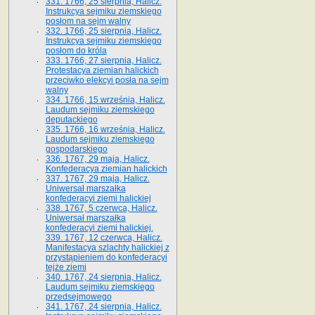
331. 1766, 25 sierpnia, Halicz.
Instrukcya sejmiku ziemskiego
posłom na sejm walny
332. 1766, 25 sierpnia, Halicz.
Instrukcya sejmiku ziemskiego
posłom do króla
333. 1766, 27 sierpnia, Halicz.
Protestacya ziemian halickich
przeciwko elekcyi posła na sejm
walny
334. 1766, 15 września, Halicz.
Laudum sejmiku ziemskiego
deputackiego
335. 1766, 16 września, Halicz.
Laudum sejmiku ziemskiego
gospodarskiego
336. 1767, 29 maja, Halicz.
Konfederacya ziemian halickich
337. 1767, 29 maja, Halicz.
Uniwersał marszałka
konfederacyi ziemi halickiej
338. 1767, 5 czerwca, Halicz.
Uniwersał marszałka
konfederacyi ziemi halickiej.
339. 1767, 12 czerwca, Halicz.
Manifestacya szlachty halickiej z
przystąpieniem do konfederacyi
tejże ziemi
340. 1767, 24 sierpnia, Halicz.
Laudum sejmiku ziemskiego
przedsejmowego
341. 1767, 24 sierpnia, Halicz.