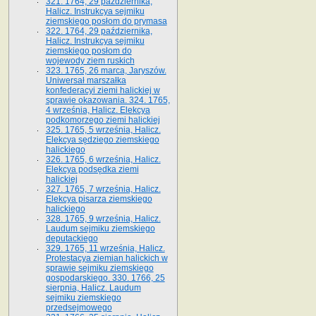
321. 1764, 29 października,
Halicz. Instrukcya sejmiku
ziemskiego posłom do prymasa
322. 1764, 29 października,
Halicz. Instrukcya sejmiku
ziemskiego posłom do
wojewody ziem ruskich
323. 1765, 26 marca, Jaryszów.
Uniwersał marszałka
konfederacyi ziemi halickiej w
sprawie okazowania. 324. 1765,
4 września, Halicz. Elekcya
podkomorzego ziemi halickiej
325. 1765, 5 września, Halicz.
Elekcya sędziego ziemskiego
halickiego
326. 1765, 6 września, Halicz.
Elekcya podsędka ziemi
halickiej
327. 1765, 7 września, Halicz.
Elekcya pisarza ziemskiego
halickiego
328. 1765, 9 września, Halicz.
Laudum sejmiku ziemskiego
deputackiego
329. 1765, 11 września, Halicz.
Protestacya ziemian halickich w
sprawie sejmiku ziemskiego
gospodarskiego. 330. 1766, 25
sierpnia, Halicz. Laudum
sejmiku ziemskiego
przedsejmowego