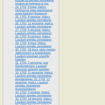
Instrukcya sejmiku ziemskiego
posłom do hetmana w. kor.
24. 1701, 9 maja, Halicz.
Ordynacya sądu skarbowego
ziemi halickiej (fragment)
25. 1701, 9 sierpnia, Halicz.
Laudum sejmiku ziemskiego
26. 1701, 12 września, Halicz.
Laudum sejmiku ziemskiego
27. 1702, 9 stycznia, Halicz.
Laudum sejmiku ziemskiego
28. 1702, 8 czerwca, Halicz.
Laudum sejmiku ziemskiego
29. 1702, 6 lipca, Halicz.
Laudum sejmiku ziemskiego
30. 1702, 18 lipca, obóz między
Jabłonowem a Kąkolnikami.
Laudum obozowe szlachty
halickiej
31. 1702, 2 września, pod
Sandomierzem. Laudum
obozowe szlachty halickiej
32. 1702, 11 września, Halicz.
Laudum sejmiku ziemskiego
deputackiego. 33. 1702, 12
września, Halicz. Laudum
sejmiku ziemskiego
gospodarskiego
34. 1702, 5 grudnia, Halicz.
Laudum sejmiku ziemskiego
35. 1703, 18 stycznia, Halicz.
Laudum sejmiku ziemskiego