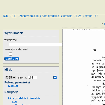
ICM
›
DIR
›
Zasoby polskie
›
Akta grodzkie i ziemskie
›
T. 25
› strona 168
«
Wyszukiwanie
w książce
szukaj w całej serii
Idź do
strona:
Pobierz pełen tekst
T. 25.txt
Nawigacja
Akta grodzkie i ziemskie
T. 25