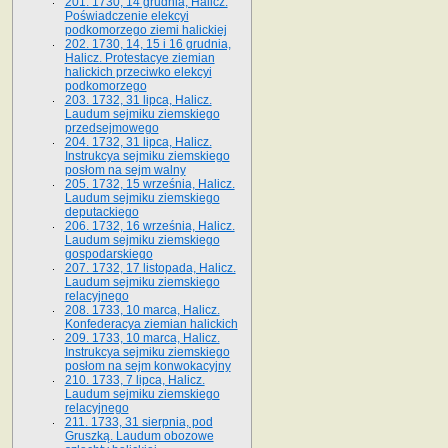
201. 1730, 14 grudnia, Halicz.
Poświadczenie elekcyi
podkomorzego ziemi halickiej
202. 1730, 14, 15 i 16 grudnia,
Halicz. Protestacye ziemian
halickich przeciwko elekcyi
podkomorzego
203. 1732, 31 lipca, Halicz.
Laudum sejmiku ziemskiego
przedsejmowego
204. 1732, 31 lipca, Halicz.
Instrukcya sejmiku ziemskiego
posłom na sejm walny
205. 1732, 15 września, Halicz.
Laudum sejmiku ziemskiego
deputackiego
206. 1732, 16 września, Halicz.
Laudum sejmiku ziemskiego
gospodarskiego
207. 1732, 17 listopada, Halicz.
Laudum sejmiku ziemskiego
relacyjnego
208. 1733, 10 marca, Halicz.
Konfederacya ziemian halickich­
209. 1733, 10 marca, Halicz.
Instrukcya sejmiku ziemskiego
posłom na sejm konwokacyjny
210. 1733, 7 lipca, Halicz.
Laudum sejmiku ziemskiego
relacyjnego
211. 1733, 31 sierpnia, pod
Gruszką. Laudum obozowe