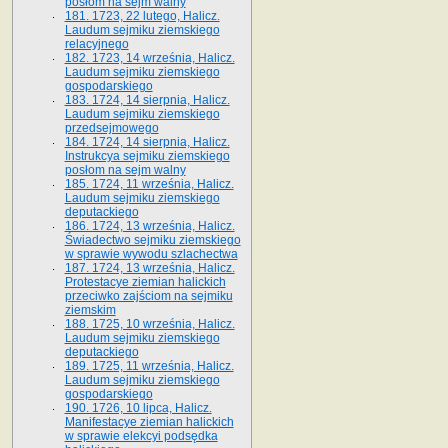
posłom na sejm walny
181. 1723, 22 lutego, Halicz.
Laudum sejmiku ziemskiego
relacyjnego
182. 1723, 14 września, Halicz.
Laudum sejmiku ziemskiego
gospodarskiego
183. 1724, 14 sierpnia, Halicz.
Laudum sejmiku ziemskiego
przedsejmowego
184. 1724, 14 sierpnia, Halicz.
Instrukcya sejmiku ziemskiego
posłom na sejm walny
185. 1724, 11 września, Halicz.
Laudum sejmiku ziemskiego
deputackiego
186. 1724, 13 września, Halicz.
Świadectwo sejmiku ziemskiego
w sprawie wywodu szlachectwa
187. 1724, 13 września, Halicz.
Protestacye ziemian halickich
przeciwko zajściom na sejmiku
ziemskim
188. 1725, 10 września, Halicz.
Laudum sejmiku ziemskiego
deputackiego
189. 1725, 11 września, Halicz.
Laudum sejmiku ziemskiego
gospodarskiego
190. 1726, 10 lipca, Halicz.
Manifestacye ziemian halickich
w sprawie elekcyi podsędka