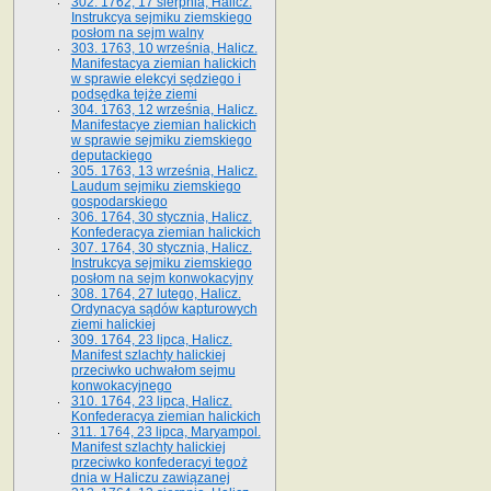
302. 1762, 17 sierpnia, Halicz.
Instrukcya sejmiku ziemskiego
posłom na sejm walny
303. 1763, 10 września, Halicz.
Manifestacya ziemian halickich
w sprawie elekcyi sędziego i
podsędka tejże ziemi
304. 1763, 12 września, Halicz.
Manifestacye ziemian halickich
w sprawie sejmiku ziemskiego
deputackiego
305. 1763, 13 września, Halicz.
Laudum sejmiku ziemskiego
gospodarskiego
306. 1764, 30 stycznia, Halicz.
Konfederacya ziemian halickich
307. 1764, 30 stycznia, Halicz.
Instrukcya sejmiku ziemskiego
posłom na sejm konwokacyjny
308. 1764, 27 lutego, Halicz.
Ordynacya sądów kapturowych
ziemi halickiej
309. 1764, 23 lipca, Halicz.
Manifest szlachty halickiej
przeciwko uchwałom sejmu
konwokacyjnego
310. 1764, 23 lipca, Halicz.
Konfederacya ziemian halickich
311. 1764, 23 lipca, Maryampol.
Manifest szlachty halickiej
przeciwko konfederacyi tegoż
dnia w Haliczu zawiązanej