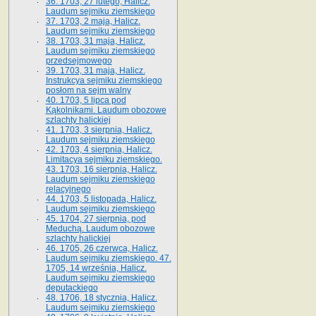
36. 1703, 27 lutego, Halicz.
Laudum sejmiku ziemskiego
37. 1703, 2 maja, Halicz.
Laudum sejmiku ziemskiego
38. 1703, 31 maja, Halicz.
Laudum sejmiku ziemskiego
przedsejmowego
39. 1703, 31 maja, Halicz.
Instrukcya sejmiku ziemskiego
posłom na sejm walny
40. 1703, 5 lipca pod
Kąkolnikami. Laudum obozowe
szlachty halickiej
41­. 1703, 3 sierpnia, Halicz.
Laudum sejmiku ziemskiego
42. 1703, 4 sierpnia, Halicz.
Limitacya sejmiku ziemskiego.
43. 1703, 16 sierpnia, Halicz.
Laudum sejmiku ziemskiego
relacyjnego
44. 1703, 5 listopada, Halicz.
Laudum sejmiku ziemskiego
45. 1704, 27 sierpnia, pod
Meduchą. Laudum obozowe
szlachty halickiej
46. 1705, 26 czerwca, Halicz.
Laudum sejmiku ziemskiego. 47.
1705, 14 września, Halicz.
Laudum sejmiku ziemskiego
deputackiego
48. 1706, 18 stycznia, Halicz.
Laudum sejmiku ziemskiego