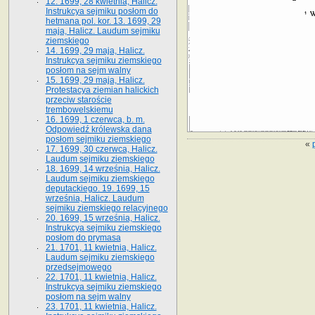
12. 1699, 28 kwietnia, Halicz.
Instrukcya sejmiku posłom do
hetmana pol. kor. 13. 1699, 29
maja, Halicz. Laudum sejmiku
ziemskiego
14. 1699, 29 maja, Halicz.
Instrukcya sejmiku ziemskiego
posłom na sejm walny
15. 1699, 29 maja, Halicz.
Protestacya ziemian halickich
przeciw staroście
trembowelskiemu
16. 1699, 1 czerwca, b. m.
Odpowiedź królewska dana
posłom sejmiku ziemskiego
«
17. 1699, 30 czerwca, Halicz.
Laudum sejmiku ziemskiego
18. 1699, 14 września, Halicz.
Laudum sejmiku ziemskiego
deputackiego. 19. 1699, 15
września, Halicz. Laudum
sejmiku ziemskiego relacyjnego
20. 1699, 15 września, Halicz.
Instrukcya sejmiku ziemskiego
posłom do prymasa
21. 1701, 11 kwietnia, Halicz.
Laudum sejmiku ziemskiego
przedsejmowego
22. 1701, 11 kwietnia, Halicz.
Instrukcya sejmiku ziemskiego
posłom na sejm walny
23. 1701, 11 kwietnia, Halicz.