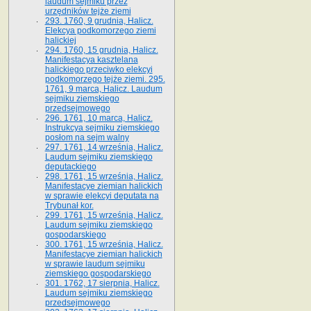
laudum sejmiku przez
urzędników tejże ziemi
293. 1760, 9 grudnia, Halicz.
Elekcya podkomorzego ziemi
halickiej
294. 1760, 15 grudnia, Halicz.
Manifestacya kasztelana
halickiego przeciwko elekcyi
podkomorzego tejże ziemi. 295.
1761, 9 marca, Halicz. Laudum
sejmiku ziemskiego
przedsejmowego
296. 1761, 10 marca, Halicz.
Instrukcya sejmiku ziemskiego
posłom na sejm walny
297. 1761, 14 września, Halicz.
Laudum sejmiku ziemskiego
deputackiego
298. 1761, 15 września, Halicz.
Manifestacye ziemian halickich
w sprawie elekcyi deputata na
Trybunał kor.
299. 1761, 15 września, Halicz.
Laudum sejmiku ziemskiego
gospodarskiego
300. 1761, 15 września, Halicz.
Manifestacye ziemian halickich
w sprawie laudum sejmiku
ziemskiego gospodarskiego
301. 1762, 17 sierpnia, Halicz.
Laudum sejmiku ziemskiego
przedsejmowego