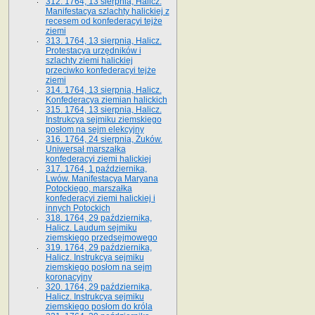
312. 1764, 13 sierpnia, Halicz.
Manifestacya szlachty halickiej z
recesem od konfederacyi tejże
ziemi
313. 1764, 13 sierpnia, Halicz.
Protestacya urzędników i
szlachty ziemi halickiej
przeciwko konfederacyi tejże
ziemi
314. 1764, 13 sierpnia, Halicz.
Konfederacya ziemian halickich
315. 1764, 13 sierpnia, Halicz.
Instrukcya sejmiku ziemskiego
posłom na sejm elekcyjny
316. 1764, 24 sierpnia, Żuków.
Uniwersał marszałka
konfederacyi ziemi halickiej
317. 1764, 1 października,
Lwów. Manifestacya Maryana
Potockiego, marszałka
konfederacyi ziemi halickiej i
innych Potockich
318. 1764, 29 października,
Halicz. Laudum sejmiku
ziemskiego przedsejmowego
319. 1764, 29 października,
Halicz. Instrukcya sejmiku
ziemskiego posłom na sejm
koronacyjny
320. 1764, 29 października,
Halicz. Instrukcya sejmiku
ziemskiego posłom do króla