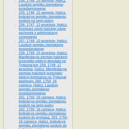
254. 1746, 15 sierpnia, Halicz.
Laudum sejmiku ziemskiego
przedsejmowego
255. 1746, 15 sierpnia, Halicz.
Instrukcya sejmiku ziemskiego
posłom na sejm walny
256. 1747, 12 września, Halicz.
Komisarz ziemi halickiej zdaje
rachunek z administracyi
czopowego
257. 1748, 10 września, Halicz.
Laudum sejmiku ziemskiego
gospodarskiego
258. 1749, 15 września, Halicz.
Manifestacya ziemian halickich
przeciwko elekcyi deputata na
Trybunał kor. 259. 1749, 17
września, Halicz. Manifestacya
ziemian halickich przeciwko
elekcyi komisarza na Trybunał
skarbowy. 260. 1750, 16
czerwca, Halicz. Laudum
sejmiku ziemskiego
przedsejmowego
261. 1750, 16 czerwca, Halicz.
Instrukcya sejmiku ziemskiego
posłom na sejm walny
262. 1750, 16 czerwca, Halicz.
Instrukcya sejmiku ziemskiego
posłom do prymasa. 263. 1750,
16 czerwca, Halicz. Instrukcya
sejmiku ziemskiego posłom do