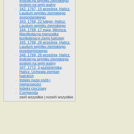
Instrukcya sejmiku ziemskiego
posłom na sejm walny
342. 1767, 15 września, Halicz.
Laudum sejmiku ziemskiego
gospodarskiego
343. 1768, 22 lutego, Halicz.
Laudum sejmiku ziemskiego
344. 1768, 17 maja, Winnica.
Manifestacya marszałka
konfederacyi ziemi halickiej
345. 1768, 26 września, Halicz.
Laudum sejmiku ziemskiego
przedsejmowego
346. 1768, 26 września, Halicz.
Instrukcya sejmiku ziemskiego
posłom na sejm walny
347. 1772, 3 października,
Halicz. Uchwała ziemian
halickich
Indeks nazw osób i
miejscowości
Indeks rzeczowy
Corrigenda
zwiń wszystkie
|
rozwiń wszystkie