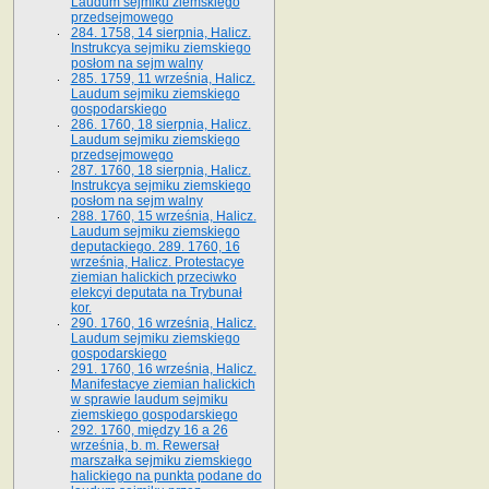
Laudum sejmiku ziemskiego
przedsejmowego
284. 1758, 14 sierpnia, Halicz.
Instrukcya sejmiku ziemskiego
posłom na sejm walny
285. 1759, 11 września, Halicz.
Laudum sejmiku ziemskiego
gospodarskiego
286. 1760, 18 sierpnia, Halicz.
Laudum sejmiku ziemskiego
przedsejmowego
287. 1760, 18 sierpnia, Halicz.
Instrukcya sejmiku ziemskiego
posłom na sejm walny
288. 1760, 15 września, Halicz.
Laudum sejmiku ziemskiego
deputackiego. 289. 1760, 16
września, Halicz. Protestacye
ziemian halickich przeciwko
elekcyi deputata na Trybunał
kor.
290. 1760, 16 września, Halicz.
Laudum sejmiku ziemskiego
gospodarskiego
291. 1760, 16 września, Halicz.
Manifestacye ziemian halickich
w sprawie laudum sejmiku
ziemskiego gospodarskiego
292. 1760, między 16 a 26
września, b. m. Rewersał
marszałka sejmiku ziemskiego
halickiego na punkta podane do