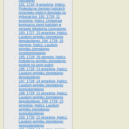
halickiego
191. 1726, 9 września, Halicz.
Protestacye ziemian halickich
przeciwko elekcyi deputata na
trybunał kor. 192. 1726, 11
września, Halicz. Uniwersał
komisarza ziemi halickiej w
sprawie składania czopowego
193. 1727, 15 września, Halicz.
Laudum sejmiku ziemskiego
deputackiego. 194. 1728, 16
sierpnia, Halicz. Laudum
sejmiku ziemskiego
przedsejmowego
195. 1728, 16 sierpnia, Halicz.
Instrukcya sejmiku ziemskiego
posłom na sejm walny
196. 1728, 13 września, Halicz.
Laudum sejmiku ziemskiego
deputackiego
197. 1728, 14 września, Halicz.
Laudum sejmiku ziemskiego
gospodarskiego
198. 1729, 12 września, Halicz.
Laudum sejmiku ziemskiego
deputackiego. 199. 1729, 13
września, Halicz. Laudum
sejmiku ziemskiego
gospodarskiego
200. 1730, 12 września, Halicz.
Laudum sejmiku ziemskiego
gospodarskiego