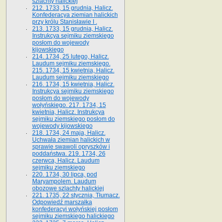
szlachty halickiej
212. 1733, 15 grudnia, Halicz.
Konfederacya ziemian halickich
przy królu Stanisławie I .
213. 1733, 15 grudnia, Halicz.
Instrukcya sejmiku ziemskiego
posłom do wojewody
kijowskiego
214. 1734, 25 lutego, Halicz.
Laudum sejmiku ziemskiego.
215. 1734, 15 kwietnia, Halicz.
Laudum sejmiku ziemskiego
216. 1734, 15 kwietnia, Halicz.
Instrukcya sejmiku ziemskiego
posłom do wojewody
wołyńskiego. 217. 1734, 15
kwietnia, Halicz. Instrukcya
sejmiku ziemskiego posłom do
wojewody kijowskiego
218. 1734, 24 maja, Halicz.
Uchwała ziemian halickich w
sprawie swawoli opryszków i
poddaństwa. 219. 1734, 26
czerwca, Halicz. Laudum
sejmiku ziemskiego
220. 1734, 30 lipca, pod
Maryampolem. Laudum
obozowe szlachty halickiej
221. 1735, 22 stycznia, Tłumacz.
Odpowiedź marszałka
konfederacyi wołyńskiej posłom
sejmiku ziemskiego halickiego