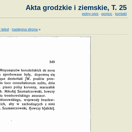
Akta grodzkie i ziemskie, T. 25
pełny opis
·
pomoc
·
kontakt
 tekst
·
następna strona
»