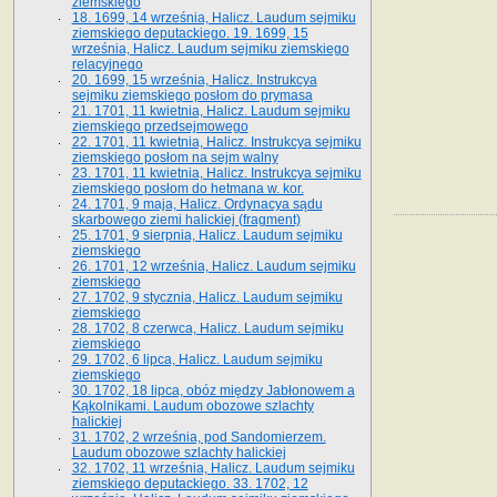
ziemskiego
18. 1699, 14 września, Halicz. Laudum sejmiku
ziemskiego deputackiego. 19. 1699, 15
września, Halicz. Laudum sejmiku ziemskiego
relacyjnego
20. 1699, 15 września, Halicz. Instrukcya
sejmiku ziemskiego posłom do prymasa
21. 1701, 11 kwietnia, Halicz. Laudum sejmiku
ziemskiego przedsejmowego
22. 1701, 11 kwietnia, Halicz. Instrukcya sejmiku
ziemskiego posłom na sejm walny
23. 1701, 11 kwietnia, Halicz. Instrukcya sejmiku
ziemskiego posłom do hetmana w. kor.
24. 1701, 9 maja, Halicz. Ordynacya sądu
skarbowego ziemi halickiej (fragment)
25. 1701, 9 sierpnia, Halicz. Laudum sejmiku
ziemskiego
26. 1701, 12 września, Halicz. Laudum sejmiku
ziemskiego
27. 1702, 9 stycznia, Halicz. Laudum sejmiku
ziemskiego
28. 1702, 8 czerwca, Halicz. Laudum sejmiku
ziemskiego
29. 1702, 6 lipca, Halicz. Laudum sejmiku
ziemskiego
30. 1702, 18 lipca, obóz między Jabłonowem a
Kąkolnikami. Laudum obozowe szlachty
halickiej
31. 1702, 2 września, pod Sandomierzem.
Laudum obozowe szlachty halickiej
32. 1702, 11 września, Halicz. Laudum sejmiku
ziemskiego deputackiego. 33. 1702, 12