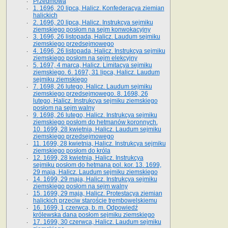
Przedmowa
1. 1696, 20 lipca, Halicz. Konfederacya ziemian
halickich
2. 1696, 20 lipca, Halicz. Instrukcya sejmiku
ziemskiego posłom na sejm konwokacyjny
3. 1696, 26 listopada, Halicz. Laudum sejmiku
ziemskiego przedsejmowego
4. 1696, 26 listopada, Halicz. Instrukcya sejmiku
ziemskiego posłom na sejm elekcyjny
5. 1697, 4 marca, Halicz. Limitacya sejmiku
ziemskiego. 6. 1697, 31 lipca, Halicz. Laudum
sejmiku ziemskiego
7. 1698, 26 lutego, Halicz. Laudum sejmiku
ziemskiego przedsejmowego. 8. 1698, 26
lutego, Halicz. Instrukcya sejmiku ziemskiego
posłom na sejm walny
9. 1698, 26 lutego, Halicz. Instrukcya sejmiku
ziemskiego posłom do hetmanów koronnych.
10. 1699, 28 kwietnia, Halicz. Laudum sejmiku
ziemskiego przedsejmowego
11. 1699, 28 kwietnia, Halicz. Instrukcya sejmiku
ziemskiego posłom do króla
12. 1699, 28 kwietnia, Halicz. Instrukcya
sejmiku posłom do hetmana pol. kor. 13. 1699,
29 maja, Halicz. Laudum sejmiku ziemskiego
14. 1699, 29 maja, Halicz. Instrukcya sejmiku
ziemskiego posłom na sejm walny
15. 1699, 29 maja, Halicz. Protestacya ziemian
halickich przeciw staroście trembowelskiemu
16. 1699, 1 czerwca, b. m. Odpowiedź
królewska dana posłom sejmiku ziemskiego
17. 1699, 30 czerwca, Halicz. Laudum sejmiku