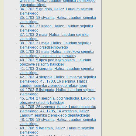
września, Halicz. Laudum sejmiku ziemskiego
gospodarskiego
34. 1702, 5 grudnia, Halicz. Laudum sejmiku
ziemskiego
35. 1703, 18 stycznia, Halicz. Laudum sejmiku
ziemskiego
36. 1703, 27 lutego, Halicz. Laudum sejmiku
ziemskiego
37. 1703, 2 maja, Halicz. Laudum sejmiku
ziemskiego
38. 1703, 31 maja, Halicz. Laudum sejmiku
ziemskiego przedsejmowego
39. 1703, 31 maja, Halicz. Instrukcya sejmiku
ziemskiego posłom na sejm walny
40. 1703, 5 lipca pod Kąkolnikami. Laudum
obozowe szlachty halickiej
41­. 1703, 3 sierpnia, Halicz. Laudum sejmiku
ziemskiego
42. 1703, 4 sierpnia, Halicz. Limitacya sejmiku
ziemskiego. 43. 1703, 16 sierpnia, Halicz.
Laudum sejmiku ziemskiego relacyjnego
44. 1703, 5 listopada, Halicz. Laudum sejmiku
ziemskiego
45. 1704, 27 sierpnia, pod Meduchą. Laudum
obozowe szlachty halickiej
46. 1705, 26 czerwca, Halicz. Laudum sejmiku
ziemskiego. 47. 1705, 14 września, Halicz.
Laudum sejmiku ziemskiego deputackiego
48. 1706, 18 stycznia, Halicz. Laudum sejmiku
ziemskiego
49. 1706, 9 kwietnia, Halicz. Laudum sejmiku
ziemskiego