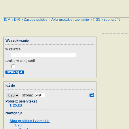
ICM
›
DIR
›
Zasoby polskie
›
Akta grodzkie i ziemskie
›
T. 25
› strona 549
Wyszukiwanie
w książce
szukaj w całej serii
Idź do
strona:
Pobierz pełen tekst
T. 25.txt
Nawigacja
Akta grodzkie i ziemskie
T. 25