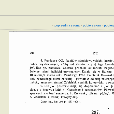
«
poprzednia strona
·
pobierz skan
·
pobierz