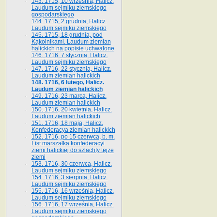
143. 1715, 10 września, Halicz.
Laudum sejmiku ziemskiego
gospodarskiego
144. 1715, 2 grudnia, Halicz.
Laudum sejmiku ziemskiego
145. 1715, 18 grudnia, pod
Kąkolnikami. Laudum ziemian
halickich na popisie uchwalone
146. 1716, 7 stycznia, Halicz.
Laudum sejmiku ziemskiego
147. 1716, 22 stycznia, Halicz.
Laudum ziemian halickich
148. 1716, 6 lutego, Halicz.
Laudum ziemian halickich
149. 1716, 23 marca, Halicz.
Laudum ziemian halickich
150. 1716, 20 kwietnia, Halicz.
Laudum ziemian halickich
151. 1716, 18 maja, Halicz.
Konfederacya ziemian halickich
152. 1716, po 15 czerwca, b. m.
List marszałka konfederacyi
ziemi halickiej do szlachty tejże
ziemi
153. 1716, 30 czerwca, Halicz.
Laudum sejmiku ziemskiego
154. 1716, 3 sierpnia, Halicz.
Laudum sejmiku ziemskiego
155. 1716, 16 września, Halicz.
Laudum sejmiku ziemskiego
156. 1716, 17 września, Halicz.
Laudum sejmiku ziemskiego