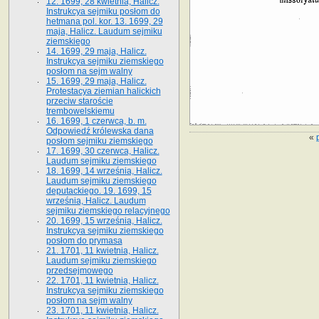
12. 1699, 28 kwietnia, Halicz.
Instrukcya sejmiku posłom do
hetmana pol. kor. 13. 1699, 29
maja, Halicz. Laudum sejmiku
ziemskiego
14. 1699, 29 maja, Halicz.
Instrukcya sejmiku ziemskiego
posłom na sejm walny
15. 1699, 29 maja, Halicz.
Protestacya ziemian halickich
przeciw staroście
trembowelskiemu
16. 1699, 1 czerwca, b. m.
Odpowiedź królewska dana
«
posłom sejmiku ziemskiego
17. 1699, 30 czerwca, Halicz.
Laudum sejmiku ziemskiego
18. 1699, 14 września, Halicz.
Laudum sejmiku ziemskiego
deputackiego. 19. 1699, 15
września, Halicz. Laudum
sejmiku ziemskiego relacyjnego
20. 1699, 15 września, Halicz.
Instrukcya sejmiku ziemskiego
posłom do prymasa
21. 1701, 11 kwietnia, Halicz.
Laudum sejmiku ziemskiego
przedsejmowego
22. 1701, 11 kwietnia, Halicz.
Instrukcya sejmiku ziemskiego
posłom na sejm walny
23. 1701, 11 kwietnia, Halicz.