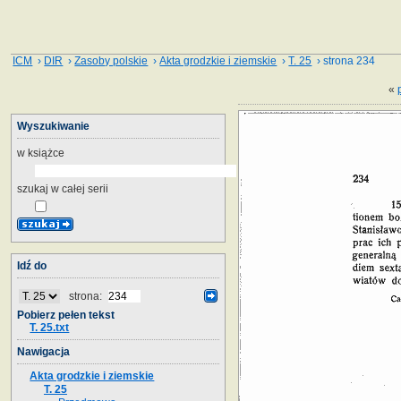
ICM
›
DIR
›
Zasoby polskie
›
Akta grodzkie i ziemskie
›
T. 25
› strona 234
«
Wyszukiwanie
w książce
szukaj w całej serii
Idź do
strona:
Pobierz pełen tekst
T. 25.txt
Nawigacja
Akta grodzkie i ziemskie
T. 25