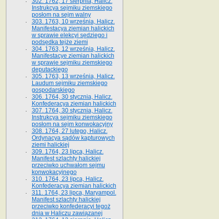
302. 1762, 17 sierpnia, Halicz.
Instrukcya sejmiku ziemskiego
posłom na sejm walny
303. 1763, 10 września, Halicz.
Manifestacya ziemian halickich
w sprawie elekcyi sędziego i
podsędka tejże ziemi
304. 1763, 12 września, Halicz.
Manifestacye ziemian halickich
w sprawie sejmiku ziemskiego
deputackiego
305. 1763, 13 września, Halicz.
Laudum sejmiku ziemskiego
gospodarskiego
306. 1764, 30 stycznia, Halicz.
Konfederacya ziemian halickich
307. 1764, 30 stycznia, Halicz.
Instrukcya sejmiku ziemskiego
posłom na sejm konwokacyjny
308. 1764, 27 lutego, Halicz.
Ordynacya sądów kapturowych
ziemi halickiej
309. 1764, 23 lipca, Halicz.
Manifest szlachty halickiej
przeciwko uchwałom sejmu
konwokacyjnego
310. 1764, 23 lipca, Halicz.
Konfederacya ziemian halickich
311. 1764, 23 lipca, Maryampol.
Manifest szlachty halickiej
przeciwko konfederacyi tegoż
dnia w Haliczu zawiązanej