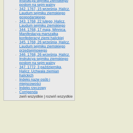
Instrukcya sejmiku ziemskiego
posłom na sejm walny
342. 1767, 15 września, Halicz.
Laudum sejmiku ziemskiego
gospodarskiego
343. 1768, 22 lutego, Halicz.
Laudum sejmiku ziemskiego
344. 1768, 17 maja, Winnica.
Manifestacya marszałka
konfederacyi ziemi halickiej
345. 1768, 26 września, Halicz.
Laudum sejmiku ziemskiego
przedsejmowego
346. 1768, 26 września, Halicz.
Instrukcya sejmiku ziemskiego
posłom na sejm walny
347. 1772, 3 października,
Halicz. Uchwała ziemian
halickich
Indeks nazw osób i
miejscowości
Indeks rzeczowy
Corrigenda
zwiń wszystkie
|
rozwiń wszystkie