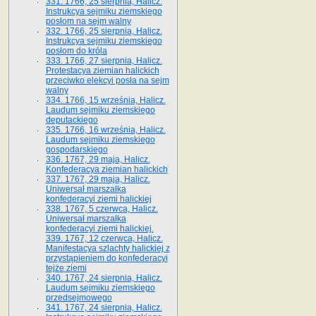
331. 1766, 25 sierpnia, Halicz.
Instrukcya sejmiku ziemskiego
posłom na sejm walny
332. 1766, 25 sierpnia, Halicz.
Instrukcya sejmiku ziemskiego
posłom do króla
333. 1766, 27 sierpnia, Halicz.
Protestacya ziemian halickich
przeciwko elekcyi posła na sejm
walny
334. 1766, 15 września, Halicz.
Laudum sejmiku ziemskiego
deputackiego
335. 1766, 16 września, Halicz.
Laudum sejmiku ziemskiego
gospodarskiego
336. 1767, 29 maja, Halicz.
Konfederacya ziemian halickich
337. 1767, 29 maja, Halicz.
Uniwersał marszałka
konfederacyi ziemi halickiej
338. 1767, 5 czerwca, Halicz.
Uniwersał marszałka
konfederacyi ziemi halickiej.
339. 1767, 12 czerwca, Halicz.
Manifestacya szlachty halickiej z
przystąpieniem do konfederacyi
tejże ziemi
340. 1767, 24 sierpnia, Halicz.
Laudum sejmiku ziemskiego
przedsejmowego
341. 1767, 24 sierpnia, Halicz.