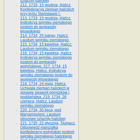
szlachty halickiej
212. 1733, 15 grudnia, Halicz.
Konfederacya ziemian halickich
przy królu Stanisławie I .
213. 1733, 15 grudnia, Halicz.
Instrukcya sejmiku ziemskiego
posłom do wojewody
kijowskiego
214. 1734, 25 lutego, Halicz.
Laudum sejmiku ziemskiego.
215. 1734, 15 kwietnia, Halicz.
Laudum sejmiku ziemskiego
216. 1734, 15 kwietnia, Halicz.
Instrukcya sejmiku ziemskiego
posłom do wojewody
wołyńskiego. 217. 1734, 15
kwietnia, Halicz. Instrukcya
sejmiku ziemskiego posłom do
wojewody kijowskiego
218. 1734, 24 maja, Halicz.
Uchwała ziemian halickich w
sprawie swawoli opryszków i
poddaństwa. 219. 1734, 26
czerwca, Halicz. Laudum
sejmiku ziemskiego
220. 1734, 30 lipca, pod
Maryampolem. Laudum
obozowe szlachty halickiej
221. 1735, 22 stycznia, Tłumacz.
Odpowiedź marszałka
konfederacyi wołyńskiej posłom
sejmiku ziemskiego halickiego