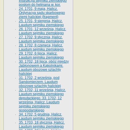
Instrukcya sejmiku ziemskiego
posłom do hetmana w. kor.
24. 1701, 9 maja, Halicz.
Ordynacya sądu skarbowego
ziemi halickiej (fragment)
25. 1701, 9 sierpnia, Halicz.
Laudum sejmiku ziemskiego
26. 1701, 12 września, Halicz.
Laudum sejmiku ziemskiego
27. 1702, 9 stycznia, Halicz.
Laudum sejmiku ziemskiego
28. 1702, 8 czerwca, Halicz.
Laudum sejmiku ziemskiego
29. 1702, 6 lipca, Halicz.
Laudum sejmiku ziemskiego
30. 1702, 18 lipca, obóz między
Jabłonowem a Kąkolnikami.
Laudum obozowe szlachty
halickiej
31. 1702, 2 września, pod
Sandomierzem. Laudum
obozowe szlachty halickiej
32. 1702, 11 września, Halicz.
Laudum sejmiku ziemskiego
deputackiego. 33. 1702, 12
września, Halicz. Laudum
sejmiku ziemskiego
gospodarskiego
34. 1702, 5 grudnia, Halicz.
Laudum sejmiku ziemskiego
35. 1703, 18 stycznia, Halicz.
Laudum sejmiku ziemskiego