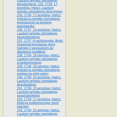
Laudum sejmiku ziemskiego
deputackiego. 234. 1736, 17
września, Halicz. Laudum
sejmiku ziemskiego relacyjnego
235. 1736, 17 września, Halicz.
Instrukcya sejmiku ziemskiego
komisarzowi na komisyę
warszawską
236. 1737, 10 września, Halicz.
Laudum sejmiku ziemskiego
gospodarskiego
237. 1737, 6 października, Borki.
Uniwersał komisarza ziemi
halickiej z wezwaniem do
składania podatków
238. 1738, 18 sierpnia, Halicz.
Laudum sejmiku ziemskiego
przedsejmowego
239. 1738, 18 sierpnia, Halicz.
Instrukcya sejmiku ziemskiego
posłom na sejm walny
240. 1738, 15 września, Halicz.
Laudum sejmiku ziemskiego
deputackiego
241. 1739, 15 września, Halicz.
Laudum sejmiku ziemskiego
gospodarskiego
242. 1739, 17 września, Halicz.
Elekcya podkomorzego ziemi
halickiej
243. 1740, 15 sierpnia, Halicz.
Laudum sejmiku ziemskiego