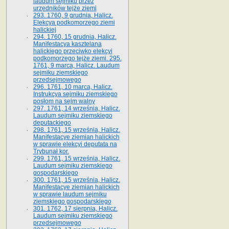
laudum sejmiku przez
urzędników tejże ziemi
293. 1760, 9 grudnia, Halicz.
Elekcya podkomorzego ziemi
halickiej
294. 1760, 15 grudnia, Halicz.
Manifestacya kasztelana
halickiego przeciwko elekcyi
podkomorzego tejże ziemi. 295.
1761, 9 marca, Halicz. Laudum
sejmiku ziemskiego
przedsejmowego
296. 1761, 10 marca, Halicz.
Instrukcya sejmiku ziemskiego
posłom na sejm walny
297. 1761, 14 września, Halicz.
Laudum sejmiku ziemskiego
deputackiego
298. 1761, 15 września, Halicz.
Manifestacye ziemian halickich
w sprawie elekcyi deputata na
Trybunał kor.
299. 1761, 15 września, Halicz.
Laudum sejmiku ziemskiego
gospodarskiego
300. 1761, 15 września, Halicz.
Manifestacye ziemian halickich
w sprawie laudum sejmiku
ziemskiego gospodarskiego
301. 1762, 17 sierpnia, Halicz.
Laudum sejmiku ziemskiego
przedsejmowego