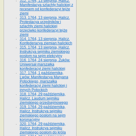
312. 1764, 13 sierpnia, Halicz.
Manifestacya szlachty halickiej z
recesem od konfederacyi tejże
ziemi
313. 1764, 13 sierpnia, Halicz.
Protestacya urzędników i
szlachty ziemi halickiej
przeciwko konfederacyi tejże
ziemi
314. 1764, 13 sierpnia, Halicz.
Konfederacya ziemian halickich
315. 1764, 13 sierpnia, Halicz.
Instrukcya sejmiku ziemskiego
posłom na sejm elekcyjny
316. 1764, 24 sierpnia, Żuków.
Uniwersał marszałka
konfederacyi ziemi halickiej
317. 1764, 1 października,
Lwów. Manifestacya Maryana
Potockiego, marszałka
konfederacyi ziemi halickiej i
innych Potockich
318. 1764, 29 października,
Halicz. Laudum sejmiku
ziemskiego przedsejmowego
319. 1764, 29 października,
Halicz. Instrukcya sejmiku
ziemskiego posłom na sejm
koronacyjny
320. 1764, 29 października,
Halicz. Instrukcya sejmiku
ziemskiego posłom do króla