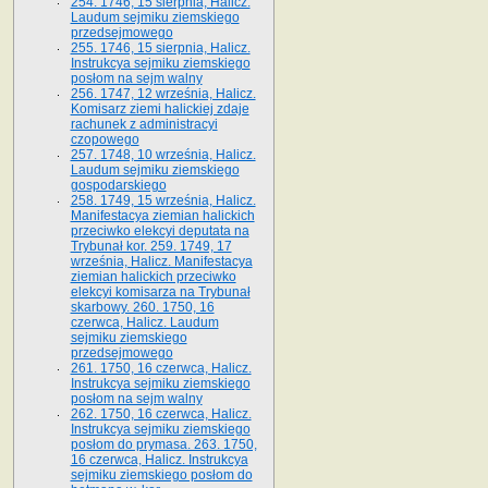
254. 1746, 15 sierpnia, Halicz.
Laudum sejmiku ziemskiego
przedsejmowego
255. 1746, 15 sierpnia, Halicz.
Instrukcya sejmiku ziemskiego
posłom na sejm walny
256. 1747, 12 września, Halicz.
Komisarz ziemi halickiej zdaje
rachunek z administracyi
czopowego
257. 1748, 10 września, Halicz.
Laudum sejmiku ziemskiego
gospodarskiego
258. 1749, 15 września, Halicz.
Manifestacya ziemian halickich
przeciwko elekcyi deputata na
Trybunał kor. 259. 1749, 17
września, Halicz. Manifestacya
ziemian halickich przeciwko
elekcyi komisarza na Trybunał
skarbowy. 260. 1750, 16
czerwca, Halicz. Laudum
sejmiku ziemskiego
przedsejmowego
261. 1750, 16 czerwca, Halicz.
Instrukcya sejmiku ziemskiego
posłom na sejm walny
262. 1750, 16 czerwca, Halicz.
Instrukcya sejmiku ziemskiego
posłom do prymasa. 263. 1750,
16 czerwca, Halicz. Instrukcya
sejmiku ziemskiego posłom do