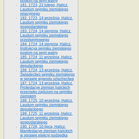
posłom na sejm walny
181. 1723, 22 lutego, Halicz.
Laudum sejmiku ziemskiego
relacyjnego
182. 1723, 14 września, Halicz.
Laudum sejmiku ziemskiego
gospodarskiego
183. 1724, 14 sierpnia, Halicz.
Laudum sejmiku ziemskiego
przedsejmowego
184. 1724, 14 sierpnia, Halicz.
Instrukcya sejmiku ziemskiego
posłom na sejm walny
185. 1724, 11 września, Halicz.
Laudum sejmiku ziemskiego
deputackiego
186. 1724, 13 września, Halicz.
Świadectwo sejmiku ziemskiego
w sprawie wywodu szlachectwa
187. 1724, 13 września, Halicz.
Protestacye ziemian halickich
przeciwko zajściom na sejmiku
ziemskim
188. 1725, 10 września, Halicz.
Laudum sejmiku ziemskiego
deputackiego
189. 1725, 11 września, Halicz.
Laudum sejmiku ziemskiego
gospodarskiego
190. 1726, 10 lipca, Halicz.
Manifestacye ziemian halickich
w sprawie elekcyi podsędka