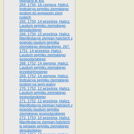
hetmana w. kor.
264. 1750, 16 czerwca, Halicz.
Instrukcya sejmiku ziemskiego
posłom do wojewody ziem
ruskich
265. 1750, 14 września, Halicz.
Laudum sejmiku ziemskiego
deputackiego
266. 1750, 15 września, Halicz.
Manifestacye ziemian halickich z
powodu laudum sejmiku
ziemskiego deputackiego. 267.
1751, 14 września, Halicz.
Laudum sejmiku ziemskiego
gospodarskiego
268. 1752, 14 sierpnia, Halicz.
Laudum sejmiku ziemskiego
przedsejmowego
269. 1752, 14 sierpnia, Halicz.
Instrukcya sejmiku ziemskiego
posłom na sejm walny
270. 1752, 12 września, Halicz.
Laudum sejmiku ziemskiego
gospodarskiego
271. 1752, 12 września, Halicz.
Manifestacya ziemian halickich z
powodu laudum sejmiku
ziemskiego gospodarskiego
272. 1753, 10 września, Halicz.
Manifestacye ziemian halickich
w sprawie sejmiku ziemskiego
deputackiego