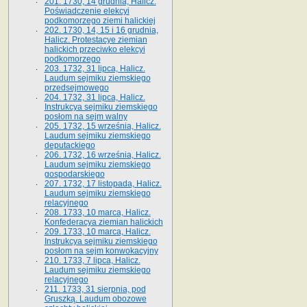
201. 1730, 14 grudnia, Halicz.
Poświadczenie elekcyi
podkomorzego ziemi halickiej
202. 1730, 14, 15 i 16 grudnia,
Halicz. Protestacye ziemian
halickich przeciwko elekcyi
podkomorzego
203. 1732, 31 lipca, Halicz.
Laudum sejmiku ziemskiego
przedsejmowego
204. 1732, 31 lipca, Halicz.
Instrukcya sejmiku ziemskiego
posłom na sejm walny
205. 1732, 15 września, Halicz.
Laudum sejmiku ziemskiego
deputackiego
206. 1732, 16 września, Halicz.
Laudum sejmiku ziemskiego
gospodarskiego
207. 1732, 17 listopada, Halicz.
Laudum sejmiku ziemskiego
relacyjnego
208. 1733, 10 marca, Halicz.
Konfederacya ziemian halickich­
209. 1733, 10 marca, Halicz.
Instrukcya sejmiku ziemskiego
posłom na sejm konwokacyjny
210. 1733, 7 lipca, Halicz.
Laudum sejmiku ziemskiego
relacyjnego
211. 1733, 31 sierpnia, pod
Gruszką. Laudum obozowe