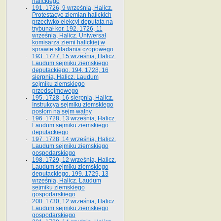
halickiego
191. 1726, 9 września, Halicz.
Protestacye ziemian halickich
przeciwko elekcyi deputata na
trybunał kor. 192. 1726, 11
września, Halicz. Uniwersał
komisarza ziemi halickiej w
sprawie składania czopowego
193. 1727, 15 września, Halicz.
Laudum sejmiku ziemskiego
deputackiego. 194. 1728, 16
sierpnia, Halicz. Laudum
sejmiku ziemskiego
przedsejmowego
195. 1728, 16 sierpnia, Halicz.
Instrukcya sejmiku ziemskiego
posłom na sejm walny
196. 1728, 13 września, Halicz.
Laudum sejmiku ziemskiego
deputackiego
197. 1728, 14 września, Halicz.
Laudum sejmiku ziemskiego
gospodarskiego
198. 1729, 12 września, Halicz.
Laudum sejmiku ziemskiego
deputackiego. 199. 1729, 13
września, Halicz. Laudum
sejmiku ziemskiego
gospodarskiego
200. 1730, 12 września, Halicz.
Laudum sejmiku ziemskiego
gospodarskiego