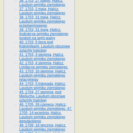
36. 1703, 27 lutego, Halicz.
Laudum sejmiku ziemskiego
37. 1703, 2 maja, Halicz.
Laudum sejmiku ziemskiego
38. 1703, 31 maja, Halicz.
Laudum sejmiku ziemskiego
przedsejmowego
39. 1703, 31 maja, Halicz.
Instrukcya sejmiku ziemskiego
posłom na sejm walny
40. 1703, 5 lipca pod
Kąkolnikami. Laudum obozowe
szlachty halickiej
41­. 1703, 3 sierpnia, Halicz.
Laudum sejmiku ziemskiego
42. 1703, 4 sierpnia, Halicz.
Limitacya sejmiku ziemskiego.
43. 1703, 16 sierpnia, Halicz.
Laudum sejmiku ziemskiego
relacyjnego
44. 1703, 5 listopada, Halicz.
Laudum sejmiku ziemskiego
45. 1704, 27 sierpnia, pod
Meduchą. Laudum obozowe
szlachty halickiej
46. 1705, 26 czerwca, Halicz.
Laudum sejmiku ziemskiego. 47.
1705, 14 września, Halicz.
Laudum sejmiku ziemskiego
deputackiego
48. 1706, 18 stycznia, Halicz.
Laudum sejmiku ziemskiego