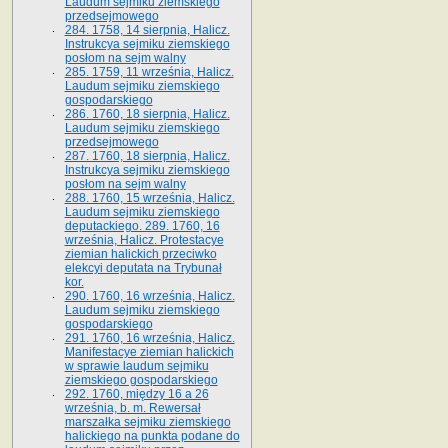
Laudum sejmiku ziemskiego
przedsejmowego
284. 1758, 14 sierpnia, Halicz.
Instrukcya sejmiku ziemskiego
posłom na sejm walny
285. 1759, 11 września, Halicz.
Laudum sejmiku ziemskiego
gospodarskiego
286. 1760, 18 sierpnia, Halicz.
Laudum sejmiku ziemskiego
przedsejmowego
287. 1760, 18 sierpnia, Halicz.
Instrukcya sejmiku ziemskiego
posłom na sejm walny
288. 1760, 15 września, Halicz.
Laudum sejmiku ziemskiego
deputackiego. 289. 1760, 16
września, Halicz. Protestacye
ziemian halickich przeciwko
elekcyi deputata na Trybunał
kor.
290. 1760, 16 września, Halicz.
Laudum sejmiku ziemskiego
gospodarskiego
291. 1760, 16 września, Halicz.
Manifestacye ziemian halickich
w sprawie laudum sejmiku
ziemskiego gospodarskiego
292. 1760, między 16 a 26
września, b. m. Rewersał
marszałka sejmiku ziemskiego
halickiego na punkta podane do