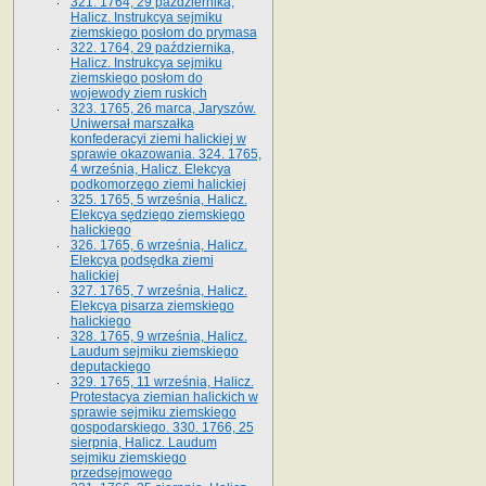
321. 1764, 29 października,
Halicz. Instrukcya sejmiku
ziemskiego posłom do prymasa
322. 1764, 29 października,
Halicz. Instrukcya sejmiku
ziemskiego posłom do
wojewody ziem ruskich
323. 1765, 26 marca, Jaryszów.
Uniwersał marszałka
konfederacyi ziemi halickiej w
sprawie okazowania. 324. 1765,
4 września, Halicz. Elekcya
podkomorzego ziemi halickiej
325. 1765, 5 września, Halicz.
Elekcya sędziego ziemskiego
halickiego
326. 1765, 6 września, Halicz.
Elekcya podsędka ziemi
halickiej
327. 1765, 7 września, Halicz.
Elekcya pisarza ziemskiego
halickiego
328. 1765, 9 września, Halicz.
Laudum sejmiku ziemskiego
deputackiego
329. 1765, 11 września, Halicz.
Protestacya ziemian halickich w
sprawie sejmiku ziemskiego
gospodarskiego. 330. 1766, 25
sierpnia, Halicz. Laudum
sejmiku ziemskiego
przedsejmowego