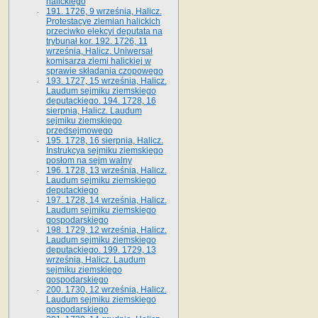
halickiego
191. 1726, 9 września, Halicz.
Protestacye ziemian halickich
przeciwko elekcyi deputata na
trybunał kor. 192. 1726, 11
września, Halicz. Uniwersał
komisarza ziemi halickiej w
sprawie składania czopowego
193. 1727, 15 września, Halicz.
Laudum sejmiku ziemskiego
deputackiego. 194. 1728, 16
sierpnia, Halicz. Laudum
sejmiku ziemskiego
przedsejmowego
195. 1728, 16 sierpnia, Halicz.
Instrukcya sejmiku ziemskiego
posłom na sejm walny
196. 1728, 13 września, Halicz.
Laudum sejmiku ziemskiego
deputackiego
197. 1728, 14 września, Halicz.
Laudum sejmiku ziemskiego
gospodarskiego
198. 1729, 12 września, Halicz.
Laudum sejmiku ziemskiego
deputackiego. 199. 1729, 13
września, Halicz. Laudum
sejmiku ziemskiego
gospodarskiego
200. 1730, 12 września, Halicz.
Laudum sejmiku ziemskiego
gospodarskiego