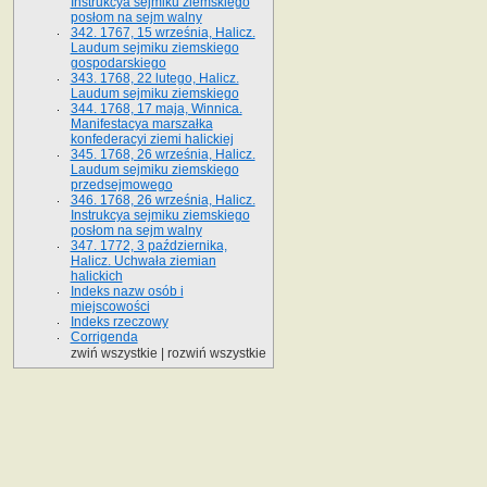
Instrukcya sejmiku ziemskiego
posłom na sejm walny
342. 1767, 15 września, Halicz.
Laudum sejmiku ziemskiego
gospodarskiego
343. 1768, 22 lutego, Halicz.
Laudum sejmiku ziemskiego
344. 1768, 17 maja, Winnica.
Manifestacya marszałka
konfederacyi ziemi halickiej
345. 1768, 26 września, Halicz.
Laudum sejmiku ziemskiego
przedsejmowego
346. 1768, 26 września, Halicz.
Instrukcya sejmiku ziemskiego
posłom na sejm walny
347. 1772, 3 października,
Halicz. Uchwała ziemian
halickich
Indeks nazw osób i
miejscowości
Indeks rzeczowy
Corrigenda
zwiń wszystkie
|
rozwiń wszystkie