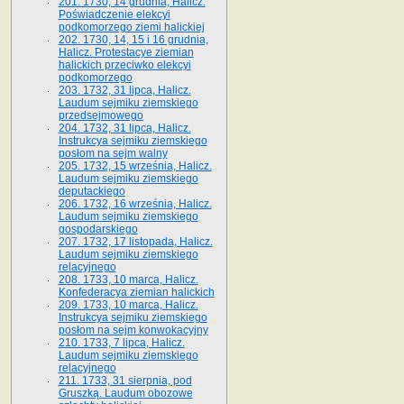
201. 1730, 14 grudnia, Halicz.
Poświadczenie elekcyi
podkomorzego ziemi halickiej
202. 1730, 14, 15 i 16 grudnia,
Halicz. Protestacye ziemian
halickich przeciwko elekcyi
podkomorzego
203. 1732, 31 lipca, Halicz.
Laudum sejmiku ziemskiego
przedsejmowego
204. 1732, 31 lipca, Halicz.
Instrukcya sejmiku ziemskiego
posłom na sejm walny
205. 1732, 15 września, Halicz.
Laudum sejmiku ziemskiego
deputackiego
206. 1732, 16 września, Halicz.
Laudum sejmiku ziemskiego
gospodarskiego
207. 1732, 17 listopada, Halicz.
Laudum sejmiku ziemskiego
relacyjnego
208. 1733, 10 marca, Halicz.
Konfederacya ziemian halickich­
209. 1733, 10 marca, Halicz.
Instrukcya sejmiku ziemskiego
posłom na sejm konwokacyjny
210. 1733, 7 lipca, Halicz.
Laudum sejmiku ziemskiego
relacyjnego
211. 1733, 31 sierpnia, pod
Gruszką. Laudum obozowe