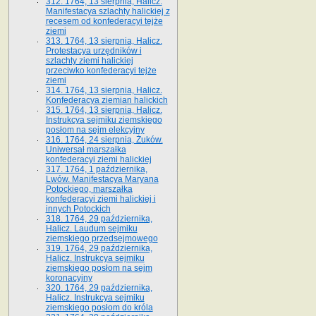
312. 1764, 13 sierpnia, Halicz.
Manifestacya szlachty halickiej z
recesem od konfederacyi tejże
ziemi
313. 1764, 13 sierpnia, Halicz.
Protestacya urzędników i
szlachty ziemi halickiej
przeciwko konfederacyi tejże
ziemi
314. 1764, 13 sierpnia, Halicz.
Konfederacya ziemian halickich
315. 1764, 13 sierpnia, Halicz.
Instrukcya sejmiku ziemskiego
posłom na sejm elekcyjny
316. 1764, 24 sierpnia, Żuków.
Uniwersał marszałka
konfederacyi ziemi halickiej
317. 1764, 1 października,
Lwów. Manifestacya Maryana
Potockiego, marszałka
konfederacyi ziemi halickiej i
innych Potockich
318. 1764, 29 października,
Halicz. Laudum sejmiku
ziemskiego przedsejmowego
319. 1764, 29 października,
Halicz. Instrukcya sejmiku
ziemskiego posłom na sejm
koronacyjny
320. 1764, 29 października,
Halicz. Instrukcya sejmiku
ziemskiego posłom do króla