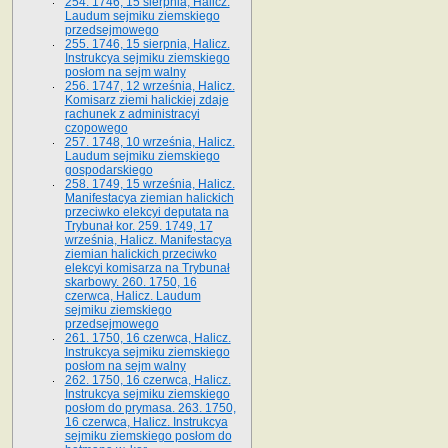
254. 1746, 15 sierpnia, Halicz.
Laudum sejmiku ziemskiego
przedsejmowego
255. 1746, 15 sierpnia, Halicz.
Instrukcya sejmiku ziemskiego
posłom na sejm walny
256. 1747, 12 września, Halicz.
Komisarz ziemi halickiej zdaje
rachunek z administracyi
czopowego
257. 1748, 10 września, Halicz.
Laudum sejmiku ziemskiego
gospodarskiego
258. 1749, 15 września, Halicz.
Manifestacya ziemian halickich
przeciwko elekcyi deputata na
Trybunał kor. 259. 1749, 17
września, Halicz. Manifestacya
ziemian halickich przeciwko
elekcyi komisarza na Trybunał
skarbowy. 260. 1750, 16
czerwca, Halicz. Laudum
sejmiku ziemskiego
przedsejmowego
261. 1750, 16 czerwca, Halicz.
Instrukcya sejmiku ziemskiego
posłom na sejm walny
262. 1750, 16 czerwca, Halicz.
Instrukcya sejmiku ziemskiego
posłom do prymasa. 263. 1750,
16 czerwca, Halicz. Instrukcya
sejmiku ziemskiego posłom do