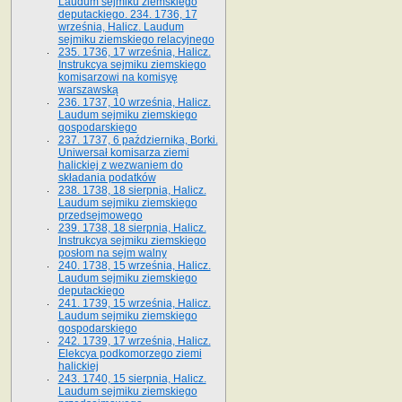
Laudum sejmiku ziemskiego
deputackiego. 234. 1736, 17
września, Halicz. Laudum
sejmiku ziemskiego relacyjnego
235. 1736, 17 września, Halicz.
Instrukcya sejmiku ziemskiego
komisarzowi na komisyę
warszawską
236. 1737, 10 września, Halicz.
Laudum sejmiku ziemskiego
gospodarskiego
237. 1737, 6 października, Borki.
Uniwersał komisarza ziemi
halickiej z wezwaniem do
składania podatków
238. 1738, 18 sierpnia, Halicz.
Laudum sejmiku ziemskiego
przedsejmowego
239. 1738, 18 sierpnia, Halicz.
Instrukcya sejmiku ziemskiego
posłom na sejm walny
240. 1738, 15 września, Halicz.
Laudum sejmiku ziemskiego
deputackiego
241. 1739, 15 września, Halicz.
Laudum sejmiku ziemskiego
gospodarskiego
242. 1739, 17 września, Halicz.
Elekcya podkomorzego ziemi
halickiej
243. 1740, 15 sierpnia, Halicz.
Laudum sejmiku ziemskiego