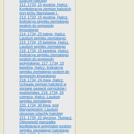
szlachty halickiej
212. 1733, 15 grudnia, Halicz.
Konfederacya ziemian halickich
przy królu Stanisławie I .
213. 1733, 15 grudnia, Halicz.
Instrukcya sejmiku ziemskiego
posłom do wojewody
kijowskiego
214. 1734, 25 lutego, Halicz.
Laudum sejmiku ziemskiego.
215. 1734, 15 kwietnia, Halicz.
Laudum sejmiku ziemskiego
216. 1734, 15 kwietnia, Halicz.
Instrukcya sejmiku ziemskiego
posłom do wojewody
wołyńskiego. 217. 1734, 15
kwietnia, Halicz. Instrukcya
sejmiku ziemskiego posłom do
wojewody kijowskiego
218. 1734, 24 maja, Halicz.
Uchwała ziemian halickich w
sprawie swawoli opryszków i
poddaństwa. 219. 1734, 26
czerwca, Halicz. Laudum
sejmiku ziemskiego
220. 1734, 30 lipca, pod
Maryampolem. Laudum
obozowe szlachty halickiej
221. 1735, 22 stycznia, Tłumacz.
Odpowiedź marszałka
konfederacyi wołyńskiej posłom
sejmiku ziemskiego halickiego