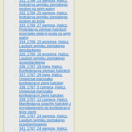
331. 1766, 25 sierpnia, Halicz.
Instrukcya sejmiku ziemskiego
posłom na sejm walny
332. 1766, 25 sierpnia, Halicz.
Instrukcya sejmiku ziemskiego
posłom do króla
333. 1766, 27 sierpnia, Halicz.
Protestacya ziemian halickich
przeciwko elekcyi posła na sejm
walny
334. 1766, 15 września, Halicz.
Laudum sejmiku ziemskiego
deputackiego
335. 1766, 16 września, Halicz.
Laudum sejmiku ziemskiego
gospodarskiego
336. 1767, 29 maja, Halicz.
Konfederacya ziemian halickich
337. 1767, 29 maja, Halicz.
Uniwersał marszałka
konfederacyi ziemi halickiej
338. 1767, 5 czerwca, Halicz.
Uniwersał marszałka
konfederacyi ziemi halickiej.
339. 1767, 12 czerwca, Halicz.
Manifestacya szlachty halickiej z
przystąpieniem do konfederacyi
tejże ziemi
340. 1767, 24 sierpnia, Halicz.
Laudum sejmiku ziemskiego
przedsejmowego
341. 1767, 24 sierpnia, Halicz.