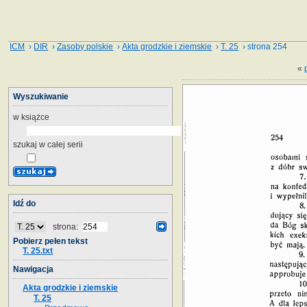
ICM
›
DIR
›
Zasoby polskie
›
Akta grodzkie i ziemskie
›
T. 25
› strona 254
«
Wyszukiwanie
w książce
szukaj w całej serii
Idź do
strona:
Pobierz pełen tekst
T. 25.txt
Nawigacja
Akta grodzkie i ziemskie
T. 25