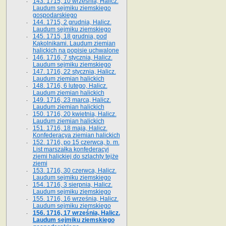
143. 1715, 10 września, Halicz.
Laudum sejmiku ziemskiego
gospodarskiego
144. 1715, 2 grudnia, Halicz.
Laudum sejmiku ziemskiego
145. 1715, 18 grudnia, pod
Kąkolnikami. Laudum ziemian
halickich na popisie uchwalone
146. 1716, 7 stycznia, Halicz.
Laudum sejmiku ziemskiego
147. 1716, 22 stycznia, Halicz.
Laudum ziemian halickich
148. 1716, 6 lutego, Halicz.
Laudum ziemian halickich
149. 1716, 23 marca, Halicz.
Laudum ziemian halickich
150. 1716, 20 kwietnia, Halicz.
Laudum ziemian halickich
151. 1716, 18 maja, Halicz.
Konfederacya ziemian halickich
152. 1716, po 15 czerwca, b. m.
List marszałka konfederacyi
ziemi halickiej do szlachty tejże
ziemi
153. 1716, 30 czerwca, Halicz.
Laudum sejmiku ziemskiego
154. 1716, 3 sierpnia, Halicz.
Laudum sejmiku ziemskiego
155. 1716, 16 września, Halicz.
Laudum sejmiku ziemskiego
156. 1716, 17 września, Halicz.
Laudum sejmiku ziemskiego