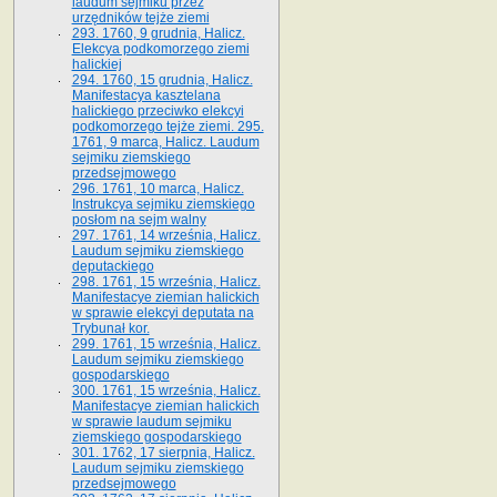
laudum sejmiku przez
urzędników tejże ziemi
293. 1760, 9 grudnia, Halicz.
Elekcya podkomorzego ziemi
halickiej
294. 1760, 15 grudnia, Halicz.
Manifestacya kasztelana
halickiego przeciwko elekcyi
podkomorzego tejże ziemi. 295.
1761, 9 marca, Halicz. Laudum
sejmiku ziemskiego
przedsejmowego
296. 1761, 10 marca, Halicz.
Instrukcya sejmiku ziemskiego
posłom na sejm walny
297. 1761, 14 września, Halicz.
Laudum sejmiku ziemskiego
deputackiego
298. 1761, 15 września, Halicz.
Manifestacye ziemian halickich
w sprawie elekcyi deputata na
Trybunał kor.
299. 1761, 15 września, Halicz.
Laudum sejmiku ziemskiego
gospodarskiego
300. 1761, 15 września, Halicz.
Manifestacye ziemian halickich
w sprawie laudum sejmiku
ziemskiego gospodarskiego
301. 1762, 17 sierpnia, Halicz.
Laudum sejmiku ziemskiego
przedsejmowego