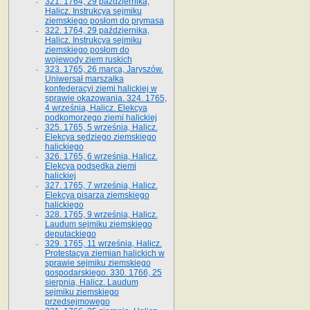
321. 1764, 29 października,
Halicz. Instrukcya sejmiku
ziemskiego posłom do prymasa
322. 1764, 29 października,
Halicz. Instrukcya sejmiku
ziemskiego posłom do
wojewody ziem ruskich
323. 1765, 26 marca, Jaryszów.
Uniwersał marszałka
konfederacyi ziemi halickiej w
sprawie okazowania. 324. 1765,
4 września, Halicz. Elekcya
podkomorzego ziemi halickiej
325. 1765, 5 września, Halicz.
Elekcya sędziego ziemskiego
halickiego
326. 1765, 6 września, Halicz.
Elekcya podsędka ziemi
halickiej
327. 1765, 7 września, Halicz.
Elekcya pisarza ziemskiego
halickiego
328. 1765, 9 września, Halicz.
Laudum sejmiku ziemskiego
deputackiego
329. 1765, 11 września, Halicz.
Protestacya ziemian halickich w
sprawie sejmiku ziemskiego
gospodarskiego. 330. 1766, 25
sierpnia, Halicz. Laudum
sejmiku ziemskiego
przedsejmowego