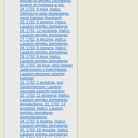
Instrukcya sejmiku ziemskiego
posłom do hetmana w. kor.
24. 1701, 9 maja, Halicz.
Ordynacya sądu skarbowego
ziemi halickiej (fragment)
25. 1701, 9 sierpnia, Halicz.
Laudum sejmiku ziemskiego
26. 1701, 12 września, Halicz.
Laudum sejmiku ziemskiego
27. 1702, 9 stycznia, Halicz.
Laudum sejmiku ziemskiego
28. 1702, 8 czerwca, Halicz.
Laudum sejmiku ziemskiego
29. 1702, 6 lipca, Halicz.
Laudum sejmiku ziemskiego
30. 1702, 18 lipca, obóz między
Jabłonowem a Kąkolnikami.
Laudum obozowe szlachty
halickiej
31. 1702, 2 września, pod
Sandomierzem. Laudum
obozowe szlachty halickiej
32. 1702, 11 września, Halicz.
Laudum sejmiku ziemskiego
deputackiego. 33. 1702, 12
września, Halicz. Laudum
sejmiku ziemskiego
gospodarskiego
34. 1702, 5 grudnia, Halicz.
Laudum sejmiku ziemskiego
35. 1703, 18 stycznia, Halicz.
Laudum sejmiku ziemskiego