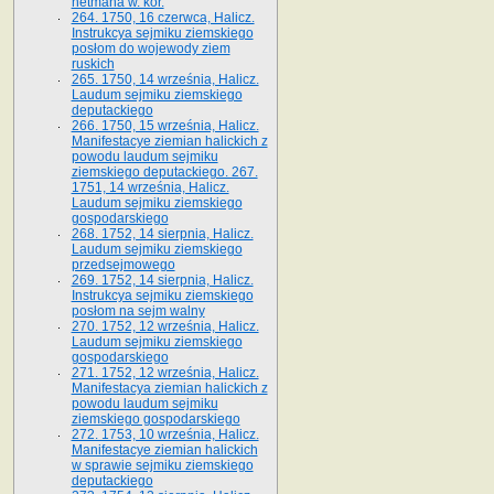
hetmana w. kor.
264. 1750, 16 czerwca, Halicz.
Instrukcya sejmiku ziemskiego
posłom do wojewody ziem
ruskich
265. 1750, 14 września, Halicz.
Laudum sejmiku ziemskiego
deputackiego
266. 1750, 15 września, Halicz.
Manifestacye ziemian halickich z
powodu laudum sejmiku
ziemskiego deputackiego. 267.
1751, 14 września, Halicz.
Laudum sejmiku ziemskiego
gospodarskiego
268. 1752, 14 sierpnia, Halicz.
Laudum sejmiku ziemskiego
przedsejmowego
269. 1752, 14 sierpnia, Halicz.
Instrukcya sejmiku ziemskiego
posłom na sejm walny
270. 1752, 12 września, Halicz.
Laudum sejmiku ziemskiego
gospodarskiego
271. 1752, 12 września, Halicz.
Manifestacya ziemian halickich z
powodu laudum sejmiku
ziemskiego gospodarskiego
272. 1753, 10 września, Halicz.
Manifestacye ziemian halickich
w sprawie sejmiku ziemskiego
deputackiego