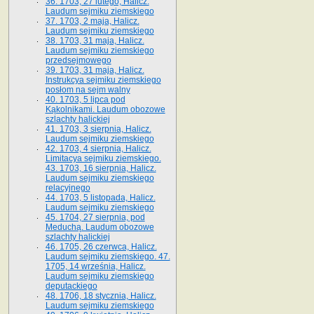
36. 1703, 27 lutego, Halicz.
Laudum sejmiku ziemskiego
37. 1703, 2 maja, Halicz.
Laudum sejmiku ziemskiego
38. 1703, 31 maja, Halicz.
Laudum sejmiku ziemskiego
przedsejmowego
39. 1703, 31 maja, Halicz.
Instrukcya sejmiku ziemskiego
posłom na sejm walny
40. 1703, 5 lipca pod
Kąkolnikami. Laudum obozowe
szlachty halickiej
41­. 1703, 3 sierpnia, Halicz.
Laudum sejmiku ziemskiego
42. 1703, 4 sierpnia, Halicz.
Limitacya sejmiku ziemskiego.
43. 1703, 16 sierpnia, Halicz.
Laudum sejmiku ziemskiego
relacyjnego
44. 1703, 5 listopada, Halicz.
Laudum sejmiku ziemskiego
45. 1704, 27 sierpnia, pod
Meduchą. Laudum obozowe
szlachty halickiej
46. 1705, 26 czerwca, Halicz.
Laudum sejmiku ziemskiego. 47.
1705, 14 września, Halicz.
Laudum sejmiku ziemskiego
deputackiego
48. 1706, 18 stycznia, Halicz.
Laudum sejmiku ziemskiego