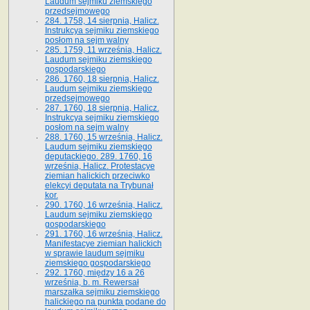
Laudum sejmiku ziemskiego
przedsejmowego
284. 1758, 14 sierpnia, Halicz.
Instrukcya sejmiku ziemskiego
posłom na sejm walny
285. 1759, 11 września, Halicz.
Laudum sejmiku ziemskiego
gospodarskiego
286. 1760, 18 sierpnia, Halicz.
Laudum sejmiku ziemskiego
przedsejmowego
287. 1760, 18 sierpnia, Halicz.
Instrukcya sejmiku ziemskiego
posłom na sejm walny
288. 1760, 15 września, Halicz.
Laudum sejmiku ziemskiego
deputackiego. 289. 1760, 16
września, Halicz. Protestacye
ziemian halickich przeciwko
elekcyi deputata na Trybunał
kor.
290. 1760, 16 września, Halicz.
Laudum sejmiku ziemskiego
gospodarskiego
291. 1760, 16 września, Halicz.
Manifestacye ziemian halickich
w sprawie laudum sejmiku
ziemskiego gospodarskiego
292. 1760, między 16 a 26
września, b. m. Rewersał
marszałka sejmiku ziemskiego
halickiego na punkta podane do