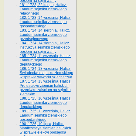
posłom na sejm walny
181. 1723, 22 lutego, Halicz.
Laudum sejmiku ziemskiego
relacyjnego
182. 1723, 14 września, Halicz.
Laudum sejmiku ziemskiego
gospodarskiego
183. 1724, 14 sierpnia, Halicz.
Laudum sejmiku ziemskiego
przedsejmowego
184. 1724, 14 sierpnia, Halicz.
Instrukcya sejmiku ziemskiego
posłom na sejm walny
185. 1724, 11 września, Halicz.
Laudum sejmiku ziemskiego
deputackiego
186. 1724, 13 września, Halicz.
Świadectwo sejmiku ziemskiego
w sprawie wywodu szlachectwa
187. 1724, 13 września, Halicz.
Protestacye ziemian halickich
przeciwko zajściom na sejmiku
ziemskim
188. 1725, 10 września, Halicz.
Laudum sejmiku ziemskiego
deputackiego
189. 1725, 11 września, Halicz.
Laudum sejmiku ziemskiego
gospodarskiego
190. 1726, 10 lipca, Halicz.
Manifestacye ziemian halickich
w sprawie elekcyi podsędka