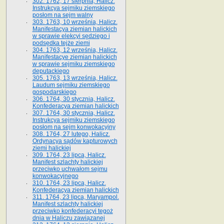
302. 1762, 17 sierpnia, Halicz.
Instrukcya sejmiku ziemskiego
posłom na sejm walny
303. 1763, 10 września, Halicz.
Manifestacya ziemian halickich
w sprawie elekcyi sędziego i
podsędka tejże ziemi
304. 1763, 12 września, Halicz.
Manifestacye ziemian halickich
w sprawie sejmiku ziemskiego
deputackiego
305. 1763, 13 września, Halicz.
Laudum sejmiku ziemskiego
gospodarskiego
306. 1764, 30 stycznia, Halicz.
Konfederacya ziemian halickich
307. 1764, 30 stycznia, Halicz.
Instrukcya sejmiku ziemskiego
posłom na sejm konwokacyjny
308. 1764, 27 lutego, Halicz.
Ordynacya sądów kapturowych
ziemi halickiej
309. 1764, 23 lipca, Halicz.
Manifest szlachty halickiej
przeciwko uchwałom sejmu
konwokacyjnego
310. 1764, 23 lipca, Halicz.
Konfederacya ziemian halickich
311. 1764, 23 lipca, Maryampol.
Manifest szlachty halickiej
przeciwko konfederacyi tegoż
dnia w Haliczu zawiązanej