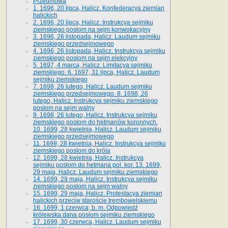
Przedmowa
1. 1696, 20 lipca, Halicz. Konfederacya ziemian
halickich
2. 1696, 20 lipca, Halicz. Instrukcya sejmiku
ziemskiego posłom na sejm konwokacyjny
3. 1696, 26 listopada, Halicz. Laudum sejmiku
ziemskiego przedsejmowego
4. 1696, 26 listopada, Halicz. Instrukcya sejmiku
ziemskiego posłom na sejm elekcyjny
5. 1697, 4 marca, Halicz. Limitacya sejmiku
ziemskiego. 6. 1697, 31 lipca, Halicz. Laudum
sejmiku ziemskiego
7. 1698, 26 lutego, Halicz. Laudum sejmiku
ziemskiego przedsejmowego. 8. 1698, 26
lutego, Halicz. Instrukcya sejmiku ziemskiego
posłom na sejm walny
9. 1698, 26 lutego, Halicz. Instrukcya sejmiku
ziemskiego posłom do hetmanów koronnych.
10. 1699, 28 kwietnia, Halicz. Laudum sejmiku
ziemskiego przedsejmowego
11. 1699, 28 kwietnia, Halicz. Instrukcya sejmiku
ziemskiego posłom do króla
12. 1699, 28 kwietnia, Halicz. Instrukcya
sejmiku posłom do hetmana pol. kor. 13. 1699,
29 maja, Halicz. Laudum sejmiku ziemskiego
14. 1699, 29 maja, Halicz. Instrukcya sejmiku
ziemskiego posłom na sejm walny
15. 1699, 29 maja, Halicz. Protestacya ziemian
halickich przeciw staroście trembowelskiemu
16. 1699, 1 czerwca, b. m. Odpowiedź
królewska dana posłom sejmiku ziemskiego
17. 1699, 30 czerwca, Halicz. Laudum sejmiku