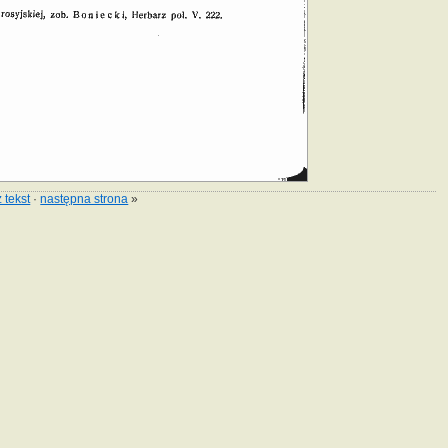
 tekst
·
następna strona
»