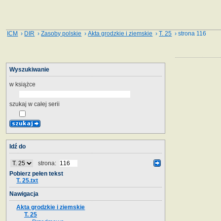
ICM
›
DIR
›
Zasoby polskie
›
Akta grodzkie i ziemskie
›
T. 25
› strona 116
Wyszukiwanie
w książce
szukaj w całej serii
Idź do
strona:
Pobierz pełen tekst
T. 25.txt
Nawigacja
Akta grodzkie i ziemskie
T. 25