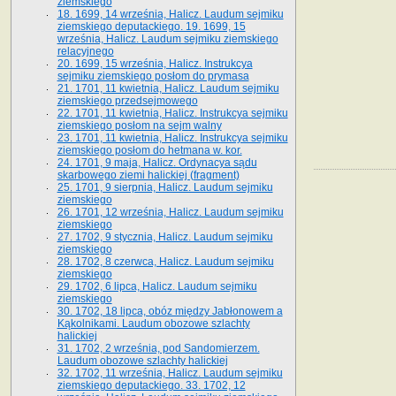
ziemskiego
18. 1699, 14 września, Halicz. Laudum sejmiku
ziemskiego deputackiego. 19. 1699, 15
września, Halicz. Laudum sejmiku ziemskiego
relacyjnego
20. 1699, 15 września, Halicz. Instrukcya
sejmiku ziemskiego posłom do prymasa
21. 1701, 11 kwietnia, Halicz. Laudum sejmiku
ziemskiego przedsejmowego
22. 1701, 11 kwietnia, Halicz. Instrukcya sejmiku
ziemskiego posłom na sejm walny
23. 1701, 11 kwietnia, Halicz. Instrukcya sejmiku
ziemskiego posłom do hetmana w. kor.
24. 1701, 9 maja, Halicz. Ordynacya sądu
skarbowego ziemi halickiej (fragment)
25. 1701, 9 sierpnia, Halicz. Laudum sejmiku
ziemskiego
26. 1701, 12 września, Halicz. Laudum sejmiku
ziemskiego
27. 1702, 9 stycznia, Halicz. Laudum sejmiku
ziemskiego
28. 1702, 8 czerwca, Halicz. Laudum sejmiku
ziemskiego
29. 1702, 6 lipca, Halicz. Laudum sejmiku
ziemskiego
30. 1702, 18 lipca, obóz między Jabłonowem a
Kąkolnikami. Laudum obozowe szlachty
halickiej
31. 1702, 2 września, pod Sandomierzem.
Laudum obozowe szlachty halickiej
32. 1702, 11 września, Halicz. Laudum sejmiku
ziemskiego deputackiego. 33. 1702, 12