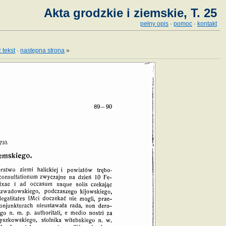
Akta grodzkie i ziemskie, T. 25
pełny opis
·
pomoc
·
kontakt
 tekst
·
następna strona
»