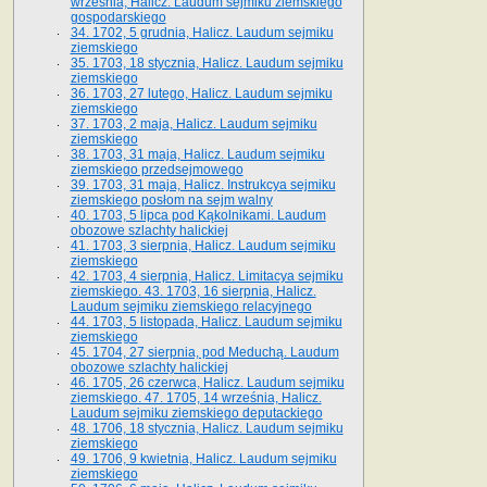
września, Halicz. Laudum sejmiku ziemskiego
gospodarskiego
34. 1702, 5 grudnia, Halicz. Laudum sejmiku
ziemskiego
35. 1703, 18 stycznia, Halicz. Laudum sejmiku
ziemskiego
36. 1703, 27 lutego, Halicz. Laudum sejmiku
ziemskiego
37. 1703, 2 maja, Halicz. Laudum sejmiku
ziemskiego
38. 1703, 31 maja, Halicz. Laudum sejmiku
ziemskiego przedsejmowego
39. 1703, 31 maja, Halicz. Instrukcya sejmiku
ziemskiego posłom na sejm walny
40. 1703, 5 lipca pod Kąkolnikami. Laudum
obozowe szlachty halickiej
41­. 1703, 3 sierpnia, Halicz. Laudum sejmiku
ziemskiego
42. 1703, 4 sierpnia, Halicz. Limitacya sejmiku
ziemskiego. 43. 1703, 16 sierpnia, Halicz.
Laudum sejmiku ziemskiego relacyjnego
44. 1703, 5 listopada, Halicz. Laudum sejmiku
ziemskiego
45. 1704, 27 sierpnia, pod Meduchą. Laudum
obozowe szlachty halickiej
46. 1705, 26 czerwca, Halicz. Laudum sejmiku
ziemskiego. 47. 1705, 14 września, Halicz.
Laudum sejmiku ziemskiego deputackiego
48. 1706, 18 stycznia, Halicz. Laudum sejmiku
ziemskiego
49. 1706, 9 kwietnia, Halicz. Laudum sejmiku
ziemskiego