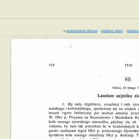
«
poprzednia strona
·
pobierz skan
·
pobierz