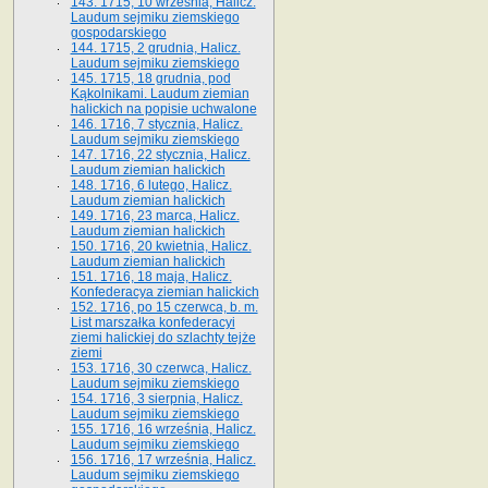
143. 1715, 10 września, Halicz.
Laudum sejmiku ziemskiego
gospodarskiego
144. 1715, 2 grudnia, Halicz.
Laudum sejmiku ziemskiego
145. 1715, 18 grudnia, pod
Kąkolnikami. Laudum ziemian
halickich na popisie uchwalone
146. 1716, 7 stycznia, Halicz.
Laudum sejmiku ziemskiego
147. 1716, 22 stycznia, Halicz.
Laudum ziemian halickich
148. 1716, 6 lutego, Halicz.
Laudum ziemian halickich
149. 1716, 23 marca, Halicz.
Laudum ziemian halickich
150. 1716, 20 kwietnia, Halicz.
Laudum ziemian halickich
151. 1716, 18 maja, Halicz.
Konfederacya ziemian halickich
152. 1716, po 15 czerwca, b. m.
List marszałka konfederacyi
ziemi halickiej do szlachty tejże
ziemi
153. 1716, 30 czerwca, Halicz.
Laudum sejmiku ziemskiego
154. 1716, 3 sierpnia, Halicz.
Laudum sejmiku ziemskiego
155. 1716, 16 września, Halicz.
Laudum sejmiku ziemskiego
156. 1716, 17 września, Halicz.
Laudum sejmiku ziemskiego