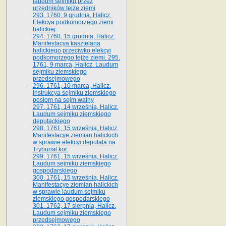
laudum sejmiku przez
urzędników tejże ziemi
293. 1760, 9 grudnia, Halicz.
Elekcya podkomorzego ziemi
halickiej
294. 1760, 15 grudnia, Halicz.
Manifestacya kasztelana
halickiego przeciwko elekcyi
podkomorzego tejże ziemi. 295.
1761, 9 marca, Halicz. Laudum
sejmiku ziemskiego
przedsejmowego
296. 1761, 10 marca, Halicz.
Instrukcya sejmiku ziemskiego
posłom na sejm walny
297. 1761, 14 września, Halicz.
Laudum sejmiku ziemskiego
deputackiego
298. 1761, 15 września, Halicz.
Manifestacye ziemian halickich
w sprawie elekcyi deputata na
Trybunał kor.
299. 1761, 15 września, Halicz.
Laudum sejmiku ziemskiego
gospodarskiego
300. 1761, 15 września, Halicz.
Manifestacye ziemian halickich
w sprawie laudum sejmiku
ziemskiego gospodarskiego
301. 1762, 17 sierpnia, Halicz.
Laudum sejmiku ziemskiego
przedsejmowego