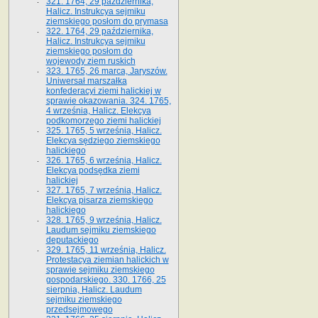
321. 1764, 29 października,
Halicz. Instrukcya sejmiku
ziemskiego posłom do prymasa
322. 1764, 29 października,
Halicz. Instrukcya sejmiku
ziemskiego posłom do
wojewody ziem ruskich
323. 1765, 26 marca, Jaryszów.
Uniwersał marszałka
konfederacyi ziemi halickiej w
sprawie okazowania. 324. 1765,
4 września, Halicz. Elekcya
podkomorzego ziemi halickiej
325. 1765, 5 września, Halicz.
Elekcya sędziego ziemskiego
halickiego
326. 1765, 6 września, Halicz.
Elekcya podsędka ziemi
halickiej
327. 1765, 7 września, Halicz.
Elekcya pisarza ziemskiego
halickiego
328. 1765, 9 września, Halicz.
Laudum sejmiku ziemskiego
deputackiego
329. 1765, 11 września, Halicz.
Protestacya ziemian halickich w
sprawie sejmiku ziemskiego
gospodarskiego. 330. 1766, 25
sierpnia, Halicz. Laudum
sejmiku ziemskiego
przedsejmowego