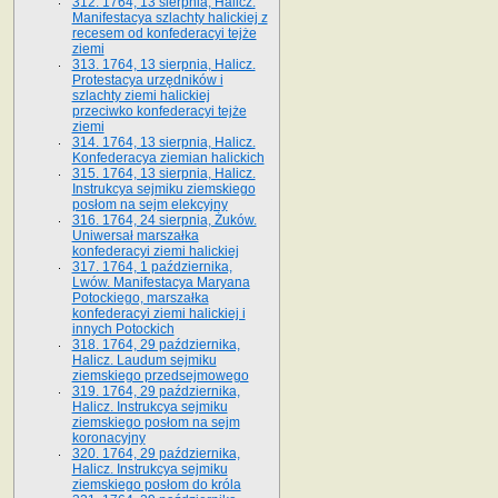
312. 1764, 13 sierpnia, Halicz.
Manifestacya szlachty halickiej z
recesem od konfederacyi tejże
ziemi
313. 1764, 13 sierpnia, Halicz.
Protestacya urzędników i
szlachty ziemi halickiej
przeciwko konfederacyi tejże
ziemi
314. 1764, 13 sierpnia, Halicz.
Konfederacya ziemian halickich
315. 1764, 13 sierpnia, Halicz.
Instrukcya sejmiku ziemskiego
posłom na sejm elekcyjny
316. 1764, 24 sierpnia, Żuków.
Uniwersał marszałka
konfederacyi ziemi halickiej
317. 1764, 1 października,
Lwów. Manifestacya Maryana
Potockiego, marszałka
konfederacyi ziemi halickiej i
innych Potockich
318. 1764, 29 października,
Halicz. Laudum sejmiku
ziemskiego przedsejmowego
319. 1764, 29 października,
Halicz. Instrukcya sejmiku
ziemskiego posłom na sejm
koronacyjny
320. 1764, 29 października,
Halicz. Instrukcya sejmiku
ziemskiego posłom do króla