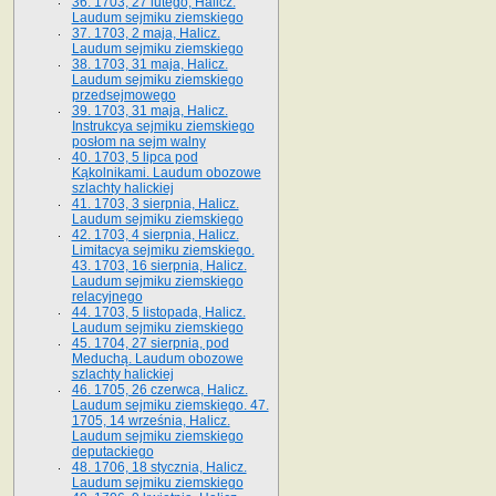
36. 1703, 27 lutego, Halicz.
Laudum sejmiku ziemskiego
37. 1703, 2 maja, Halicz.
Laudum sejmiku ziemskiego
38. 1703, 31 maja, Halicz.
Laudum sejmiku ziemskiego
przedsejmowego
39. 1703, 31 maja, Halicz.
Instrukcya sejmiku ziemskiego
posłom na sejm walny
40. 1703, 5 lipca pod
Kąkolnikami. Laudum obozowe
szlachty halickiej
41­. 1703, 3 sierpnia, Halicz.
Laudum sejmiku ziemskiego
42. 1703, 4 sierpnia, Halicz.
Limitacya sejmiku ziemskiego.
43. 1703, 16 sierpnia, Halicz.
Laudum sejmiku ziemskiego
relacyjnego
44. 1703, 5 listopada, Halicz.
Laudum sejmiku ziemskiego
45. 1704, 27 sierpnia, pod
Meduchą. Laudum obozowe
szlachty halickiej
46. 1705, 26 czerwca, Halicz.
Laudum sejmiku ziemskiego. 47.
1705, 14 września, Halicz.
Laudum sejmiku ziemskiego
deputackiego
48. 1706, 18 stycznia, Halicz.
Laudum sejmiku ziemskiego