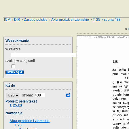
ICM
›
DIR
›
Zasoby polskie
›
Akta grodzkie i ziemskie
›
T. 25
› strona 438
«
Wyszukiwanie
w książce
szukaj w całej serii
Idź do
strona:
Pobierz pełen tekst
T. 25.txt
Nawigacja
Akta grodzkie i ziemskie
T. 25