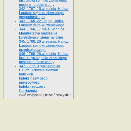
Instrukcya sejmiku ziemskiego
posłom na sejm walny
342. 1767, 15 września, Halicz.
Laudum sejmiku ziemskiego
gospodarskiego
343. 1768, 22 lutego, Halicz.
Laudum sejmiku ziemskiego
344. 1768, 17 maja, Winnica.
Manifestacya marszałka
konfederacyi ziemi halickiej
345. 1768, 26 września, Halicz.
Laudum sejmiku ziemskiego
przedsejmowego
346. 1768, 26 września, Halicz.
Instrukcya sejmiku ziemskiego
posłom na sejm walny
347. 1772, 3 października,
Halicz. Uchwała ziemian
halickich
Indeks nazw osób i
miejscowości
Indeks rzeczowy
Corrigenda
zwiń wszystkie
|
rozwiń wszystkie