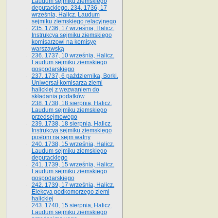
Laudum sejmiku ziemskiego
deputackiego. 234. 1736, 17
września, Halicz. Laudum
sejmiku ziemskiego relacyjnego
235. 1736, 17 września, Halicz.
Instrukcya sejmiku ziemskiego
komisarzowi na komisyę
warszawską
236. 1737, 10 września, Halicz.
Laudum sejmiku ziemskiego
gospodarskiego
237. 1737, 6 października, Borki.
Uniwersał komisarza ziemi
halickiej z wezwaniem do
składania podatków
238. 1738, 18 sierpnia, Halicz.
Laudum sejmiku ziemskiego
przedsejmowego
239. 1738, 18 sierpnia, Halicz.
Instrukcya sejmiku ziemskiego
posłom na sejm walny
240. 1738, 15 września, Halicz.
Laudum sejmiku ziemskiego
deputackiego
241. 1739, 15 września, Halicz.
Laudum sejmiku ziemskiego
gospodarskiego
242. 1739, 17 września, Halicz.
Elekcya podkomorzego ziemi
halickiej
243. 1740, 15 sierpnia, Halicz.
Laudum sejmiku ziemskiego