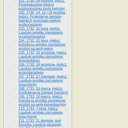
201. 1730, 14 grudnia, Halicz.
Poświadczenie elekcyi
podkomorzego ziemi halickiej
202. 1730, 14, 15 i 16 grudnia,
Halicz. Protestacye ziemian
halickich przeciwko elekcyi
podkomorzego
203. 1732, 31 lipca, Halicz.
Laudum sejmiku ziemskiego
przedsejmowego
204. 1732, 31 lipca, Halicz.
Instrukcya sejmiku ziemskiego
posłom na sejm walny
205. 1732, 15 września, Halicz.
Laudum sejmiku ziemskiego
deputackiego
206. 1732, 16 września, Halicz.
Laudum sejmiku ziemskiego
gospodarskiego
207. 1732, 17 listopada, Halicz.
Laudum sejmiku ziemskiego
relacyjnego
208. 1733, 10 marca, Halicz.
Konfederacya ziemian halickich­
209. 1733, 10 marca, Halicz.
Instrukcya sejmiku ziemskiego
posłom na sejm konwokacyjny
210. 1733, 7 lipca, Halicz.
Laudum sejmiku ziemskiego
relacyjnego
211. 1733, 31 sierpnia, pod
Gruszką. Laudum obozowe