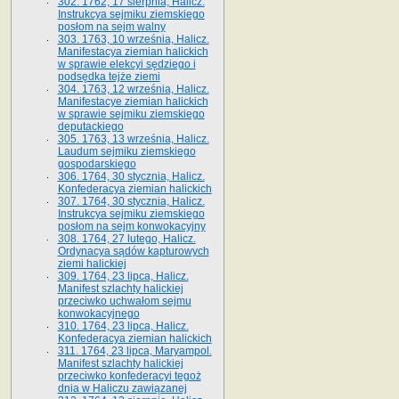
302. 1762, 17 sierpnia, Halicz.
Instrukcya sejmiku ziemskiego
posłom na sejm walny
303. 1763, 10 września, Halicz.
Manifestacya ziemian halickich
w sprawie elekcyi sędziego i
podsędka tejże ziemi
304. 1763, 12 września, Halicz.
Manifestacye ziemian halickich
w sprawie sejmiku ziemskiego
deputackiego
305. 1763, 13 września, Halicz.
Laudum sejmiku ziemskiego
gospodarskiego
306. 1764, 30 stycznia, Halicz.
Konfederacya ziemian halickich
307. 1764, 30 stycznia, Halicz.
Instrukcya sejmiku ziemskiego
posłom na sejm konwokacyjny
308. 1764, 27 lutego, Halicz.
Ordynacya sądów kapturowych
ziemi halickiej
309. 1764, 23 lipca, Halicz.
Manifest szlachty halickiej
przeciwko uchwałom sejmu
konwokacyjnego
310. 1764, 23 lipca, Halicz.
Konfederacya ziemian halickich
311. 1764, 23 lipca, Maryampol.
Manifest szlachty halickiej
przeciwko konfederacyi tegoż
dnia w Haliczu zawiązanej