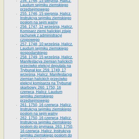
254. 1746, 15 sierpnia, Halicz.
Laudum sejmiku ziemskiego
przedsejmowego
255. 1746, 15 sierpnia, Halicz.
Instrukcya sejmiku ziemskiego
posłom na sejm walny
256. 1747, 12 września, Halicz.
Komisarz ziemi halickiej zdaje
rachunek z administracyi
czopowego
257. 1748, 10 września, Halicz.
Laudum sejmiku ziemskiego
gospodarskiego
258. 1749, 15 września, Halicz.
Manifestacya ziemian halickich
przeciwko elekcyi deputata na
Trybunał kor. 259. 1749, 17
września, Halicz. Manifestacya
ziemian halickich przeciwko
elekcyi komisarza na Trybunał
skarbowy. 260. 1750, 16
czerwca, Halicz. Laudum
sejmiku ziemskiego
przedsejmowego
261. 1750, 16 czerwca, Halicz.
Instrukcya sejmiku ziemskiego
posłom na sejm walny
262. 1750, 16 czerwca, Halicz.
Instrukcya sejmiku ziemskiego
posłom do prymasa. 263. 1750,
16 czerwca, Halicz. Instrukcya
sejmiku ziemskiego posłom do