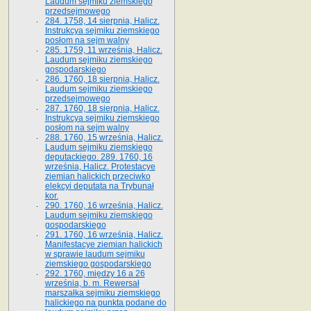
Laudum sejmiku ziemskiego
przedsejmowego
284. 1758, 14 sierpnia, Halicz.
Instrukcya sejmiku ziemskiego
posłom na sejm walny
285. 1759, 11 września, Halicz.
Laudum sejmiku ziemskiego
gospodarskiego
286. 1760, 18 sierpnia, Halicz.
Laudum sejmiku ziemskiego
przedsejmowego
287. 1760, 18 sierpnia, Halicz.
Instrukcya sejmiku ziemskiego
posłom na sejm walny
288. 1760, 15 września, Halicz.
Laudum sejmiku ziemskiego
deputackiego. 289. 1760, 16
września, Halicz. Protestacye
ziemian halickich przeciwko
elekcyi deputata na Trybunał
kor.
290. 1760, 16 września, Halicz.
Laudum sejmiku ziemskiego
gospodarskiego
291. 1760, 16 września, Halicz.
Manifestacye ziemian halickich
w sprawie laudum sejmiku
ziemskiego gospodarskiego
292. 1760, między 16 a 26
września, b. m. Rewersał
marszałka sejmiku ziemskiego
halickiego na punkta podane do