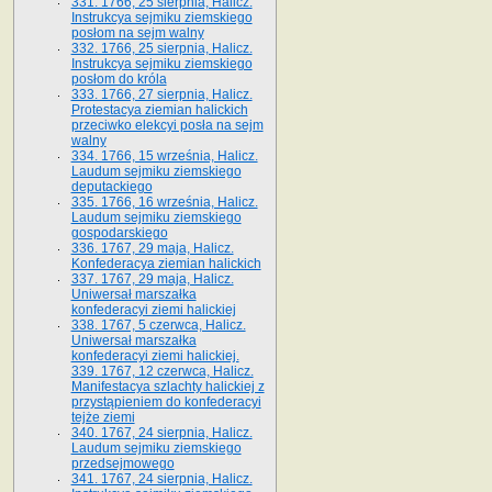
331. 1766, 25 sierpnia, Halicz.
Instrukcya sejmiku ziemskiego
posłom na sejm walny
332. 1766, 25 sierpnia, Halicz.
Instrukcya sejmiku ziemskiego
posłom do króla
333. 1766, 27 sierpnia, Halicz.
Protestacya ziemian halickich
przeciwko elekcyi posła na sejm
walny
334. 1766, 15 września, Halicz.
Laudum sejmiku ziemskiego
deputackiego
335. 1766, 16 września, Halicz.
Laudum sejmiku ziemskiego
gospodarskiego
336. 1767, 29 maja, Halicz.
Konfederacya ziemian halickich
337. 1767, 29 maja, Halicz.
Uniwersał marszałka
konfederacyi ziemi halickiej
338. 1767, 5 czerwca, Halicz.
Uniwersał marszałka
konfederacyi ziemi halickiej.
339. 1767, 12 czerwca, Halicz.
Manifestacya szlachty halickiej z
przystąpieniem do konfederacyi
tejże ziemi
340. 1767, 24 sierpnia, Halicz.
Laudum sejmiku ziemskiego
przedsejmowego
341. 1767, 24 sierpnia, Halicz.