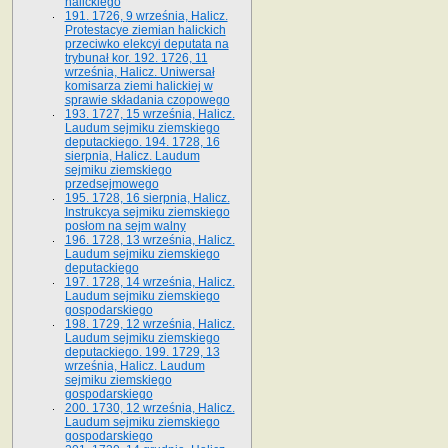
halickiego
191. 1726, 9 września, Halicz.
Protestacye ziemian halickich
przeciwko elekcyi deputata na
trybunał kor. 192. 1726, 11
września, Halicz. Uniwersał
komisarza ziemi halickiej w
sprawie składania czopowego
193. 1727, 15 września, Halicz.
Laudum sejmiku ziemskiego
deputackiego. 194. 1728, 16
sierpnia, Halicz. Laudum
sejmiku ziemskiego
przedsejmowego
195. 1728, 16 sierpnia, Halicz.
Instrukcya sejmiku ziemskiego
posłom na sejm walny
196. 1728, 13 września, Halicz.
Laudum sejmiku ziemskiego
deputackiego
197. 1728, 14 września, Halicz.
Laudum sejmiku ziemskiego
gospodarskiego
198. 1729, 12 września, Halicz.
Laudum sejmiku ziemskiego
deputackiego. 199. 1729, 13
września, Halicz. Laudum
sejmiku ziemskiego
gospodarskiego
200. 1730, 12 września, Halicz.
Laudum sejmiku ziemskiego
gospodarskiego