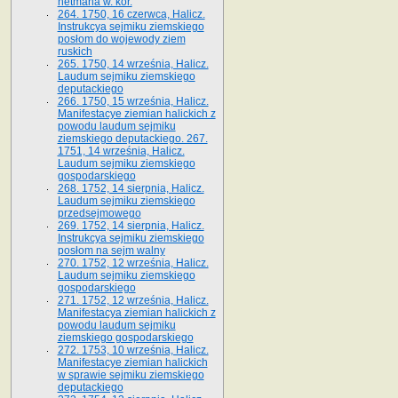
hetmana w. kor.
264. 1750, 16 czerwca, Halicz.
Instrukcya sejmiku ziemskiego
posłom do wojewody ziem
ruskich
265. 1750, 14 września, Halicz.
Laudum sejmiku ziemskiego
deputackiego
266. 1750, 15 września, Halicz.
Manifestacye ziemian halickich z
powodu laudum sejmiku
ziemskiego deputackiego. 267.
1751, 14 września, Halicz.
Laudum sejmiku ziemskiego
gospodarskiego
268. 1752, 14 sierpnia, Halicz.
Laudum sejmiku ziemskiego
przedsejmowego
269. 1752, 14 sierpnia, Halicz.
Instrukcya sejmiku ziemskiego
posłom na sejm walny
270. 1752, 12 września, Halicz.
Laudum sejmiku ziemskiego
gospodarskiego
271. 1752, 12 września, Halicz.
Manifestacya ziemian halickich z
powodu laudum sejmiku
ziemskiego gospodarskiego
272. 1753, 10 września, Halicz.
Manifestacye ziemian halickich
w sprawie sejmiku ziemskiego
deputackiego