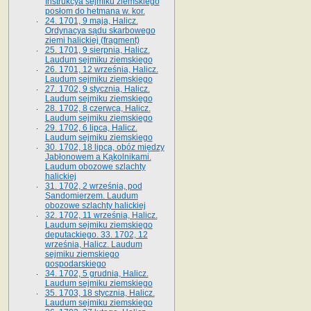
Instrukcya sejmiku ziemskiego
posłom do hetmana w. kor.
24. 1701, 9 maja, Halicz.
Ordynacya sądu skarbowego
ziemi halickiej (fragment)
25. 1701, 9 sierpnia, Halicz.
Laudum sejmiku ziemskiego
26. 1701, 12 września, Halicz.
Laudum sejmiku ziemskiego
27. 1702, 9 stycznia, Halicz.
Laudum sejmiku ziemskiego
28. 1702, 8 czerwca, Halicz.
Laudum sejmiku ziemskiego
29. 1702, 6 lipca, Halicz.
Laudum sejmiku ziemskiego
30. 1702, 18 lipca, obóz między
Jabłonowem a Kąkolnikami.
Laudum obozowe szlachty
halickiej
31. 1702, 2 września, pod
Sandomierzem. Laudum
obozowe szlachty halickiej
32. 1702, 11 września, Halicz.
Laudum sejmiku ziemskiego
deputackiego. 33. 1702, 12
września, Halicz. Laudum
sejmiku ziemskiego
gospodarskiego
34. 1702, 5 grudnia, Halicz.
Laudum sejmiku ziemskiego
35. 1703, 18 stycznia, Halicz.
Laudum sejmiku ziemskiego