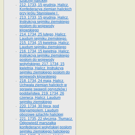
szlachty halickiej
212. 1733, 15 grudnia, Halicz.
Konfederacya ziemian halickich
przy królu Stanisławie I .
213. 1733, 15 grudnia, Halicz.
Instrukcya sejmiku ziemskiego
posłom do wojewody
kijowskiego
214. 1734, 25 lutego, Halicz.
Laudum sejmiku ziemskiego.
215. 1734, 15 kwietnia, Halicz.
Laudum sejmiku ziemskiego
216. 1734, 15 kwietnia, Halicz.
Instrukcya sejmiku ziemskiego
posłom do wojewody
wołyńskiego. 217. 1734, 15
kwietnia, Halicz. Instrukcya
sejmiku ziemskiego posłom do
wojewody kijowskiego
218. 1734, 24 maja, Halicz.
Uchwała ziemian halickich w
sprawie swawoli opryszków i
poddaństwa. 219. 1734, 26
czerwca, Halicz. Laudum
sejmiku ziemskiego
220. 1734, 30 lipca, pod
Maryampolem. Laudum
obozowe szlachty halickiej
221. 1735, 22 stycznia, Tłumacz.
Odpowiedź marszałka
konfederacyi wołyńskiej posłom
sejmiku ziemskiego halickiego