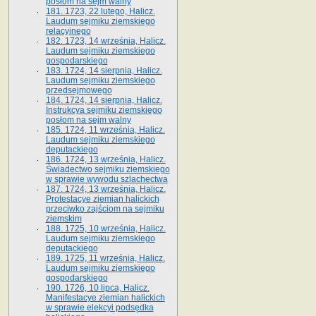
posłom na sejm walny
181. 1723, 22 lutego, Halicz.
Laudum sejmiku ziemskiego
relacyjnego
182. 1723, 14 września, Halicz.
Laudum sejmiku ziemskiego
gospodarskiego
183. 1724, 14 sierpnia, Halicz.
Laudum sejmiku ziemskiego
przedsejmowego
184. 1724, 14 sierpnia, Halicz.
Instrukcya sejmiku ziemskiego
posłom na sejm walny
185. 1724, 11 września, Halicz.
Laudum sejmiku ziemskiego
deputackiego
186. 1724, 13 września, Halicz.
Świadectwo sejmiku ziemskiego
w sprawie wywodu szlachectwa
187. 1724, 13 września, Halicz.
Protestacye ziemian halickich
przeciwko zajściom na sejmiku
ziemskim
188. 1725, 10 września, Halicz.
Laudum sejmiku ziemskiego
deputackiego
189. 1725, 11 września, Halicz.
Laudum sejmiku ziemskiego
gospodarskiego
190. 1726, 10 lipca, Halicz.
Manifestacye ziemian halickich
w sprawie elekcyi podsędka