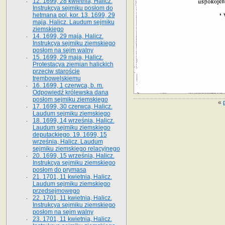
12. 1699, 28 kwietnia, Halicz.
Instrukcya sejmiku posłom do
hetmana pol. kor. 13. 1699, 29
maja, Halicz. Laudum sejmiku
ziemskiego
14. 1699, 29 maja, Halicz.
Instrukcya sejmiku ziemskiego
posłom na sejm walny
15. 1699, 29 maja, Halicz.
Protestacya ziemian halickich
przeciw staroście
trembowelskiemu
16. 1699, 1 czerwca, b. m.
Odpowiedź królewska dana
posłom sejmiku ziemskiego
«
17. 1699, 30 czerwca, Halicz.
Laudum sejmiku ziemskiego
18. 1699, 14 września, Halicz.
Laudum sejmiku ziemskiego
deputackiego. 19. 1699, 15
września, Halicz. Laudum
sejmiku ziemskiego relacyjnego
20. 1699, 15 września, Halicz.
Instrukcya sejmiku ziemskiego
posłom do prymasa
21. 1701, 11 kwietnia, Halicz.
Laudum sejmiku ziemskiego
przedsejmowego
22. 1701, 11 kwietnia, Halicz.
Instrukcya sejmiku ziemskiego
posłom na sejm walny
23. 1701, 11 kwietnia, Halicz.