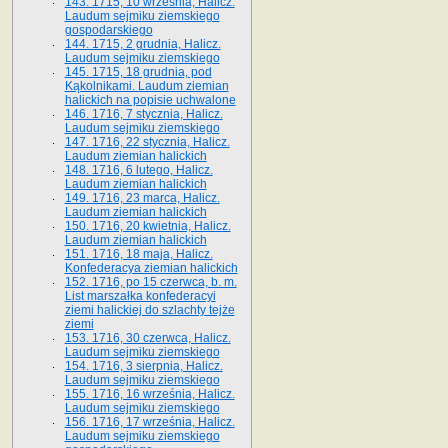
143. 1715, 10 września, Halicz.
Laudum sejmiku ziemskiego
gospodarskiego
144. 1715, 2 grudnia, Halicz.
Laudum sejmiku ziemskiego
145. 1715, 18 grudnia, pod
Kąkolnikami. Laudum ziemian
halickich na popisie uchwalone
146. 1716, 7 stycznia, Halicz.
Laudum sejmiku ziemskiego
147. 1716, 22 stycznia, Halicz.
Laudum ziemian halickich
148. 1716, 6 lutego, Halicz.
Laudum ziemian halickich
149. 1716, 23 marca, Halicz.
Laudum ziemian halickich
150. 1716, 20 kwietnia, Halicz.
Laudum ziemian halickich
151. 1716, 18 maja, Halicz.
Konfederacya ziemian halickich
152. 1716, po 15 czerwca, b. m.
List marszałka konfederacyi
ziemi halickiej do szlachty tejże
ziemi
153. 1716, 30 czerwca, Halicz.
Laudum sejmiku ziemskiego
154. 1716, 3 sierpnia, Halicz.
Laudum sejmiku ziemskiego
155. 1716, 16 września, Halicz.
Laudum sejmiku ziemskiego
156. 1716, 17 września, Halicz.
Laudum sejmiku ziemskiego