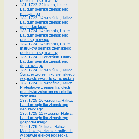
posłom na sejm walny
181. 1723, 22 lutego, Halicz.
Laudum sejmiku ziemskiego
relacyjnego
182. 1723, 14 września, Halicz.
Laudum sejmiku ziemskiego
gospodarskiego
183. 1724, 14 sierpnia, Halicz.
Laudum sejmiku ziemskiego
przedsejmowego
184. 1724, 14 sierpnia, Halicz.
Instrukcya sejmiku ziemskiego
posłom na sejm walny
185. 1724, 11 września, Halicz.
Laudum sejmiku ziemskiego
deputackiego
186. 1724, 13 września, Halicz.
Świadectwo sejmiku ziemskiego
w sprawie wywodu szlachectwa
187. 1724, 13 września, Halicz.
Protestacye ziemian halickich
przeciwko zajściom na sejmiku
ziemskim
188. 1725, 10 września, Halicz.
Laudum sejmiku ziemskiego
deputackiego
189. 1725, 11 września, Halicz.
Laudum sejmiku ziemskiego
gospodarskiego
190. 1726, 10 lipca, Halicz.
Manifestacye ziemian halickich
w sprawie elekcyi podsędka