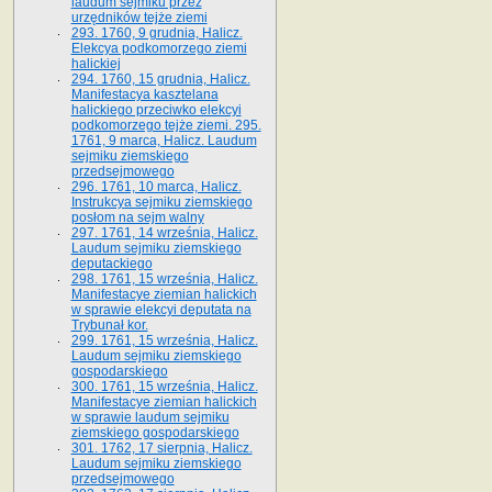
laudum sejmiku przez
urzędników tejże ziemi
293. 1760, 9 grudnia, Halicz.
Elekcya podkomorzego ziemi
halickiej
294. 1760, 15 grudnia, Halicz.
Manifestacya kasztelana
halickiego przeciwko elekcyi
podkomorzego tejże ziemi. 295.
1761, 9 marca, Halicz. Laudum
sejmiku ziemskiego
przedsejmowego
296. 1761, 10 marca, Halicz.
Instrukcya sejmiku ziemskiego
posłom na sejm walny
297. 1761, 14 września, Halicz.
Laudum sejmiku ziemskiego
deputackiego
298. 1761, 15 września, Halicz.
Manifestacye ziemian halickich
w sprawie elekcyi deputata na
Trybunał kor.
299. 1761, 15 września, Halicz.
Laudum sejmiku ziemskiego
gospodarskiego
300. 1761, 15 września, Halicz.
Manifestacye ziemian halickich
w sprawie laudum sejmiku
ziemskiego gospodarskiego
301. 1762, 17 sierpnia, Halicz.
Laudum sejmiku ziemskiego
przedsejmowego