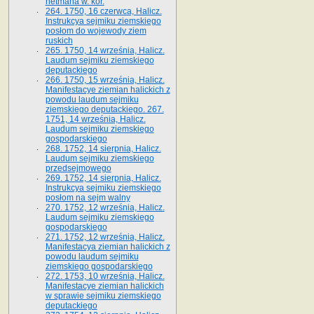
hetmana w. kor.
264. 1750, 16 czerwca, Halicz.
Instrukcya sejmiku ziemskiego
posłom do wojewody ziem
ruskich
265. 1750, 14 września, Halicz.
Laudum sejmiku ziemskiego
deputackiego
266. 1750, 15 września, Halicz.
Manifestacye ziemian halickich z
powodu laudum sejmiku
ziemskiego deputackiego. 267.
1751, 14 września, Halicz.
Laudum sejmiku ziemskiego
gospodarskiego
268. 1752, 14 sierpnia, Halicz.
Laudum sejmiku ziemskiego
przedsejmowego
269. 1752, 14 sierpnia, Halicz.
Instrukcya sejmiku ziemskiego
posłom na sejm walny
270. 1752, 12 września, Halicz.
Laudum sejmiku ziemskiego
gospodarskiego
271. 1752, 12 września, Halicz.
Manifestacya ziemian halickich z
powodu laudum sejmiku
ziemskiego gospodarskiego
272. 1753, 10 września, Halicz.
Manifestacye ziemian halickich
w sprawie sejmiku ziemskiego
deputackiego