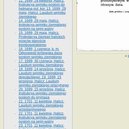
12. 1699, 28 kwietnia, Halicz.
Instrukcya sejmiku posłom do
hetmana pol. kor. 13. 1699, 29
maja, Halicz. Laudum sejmiku
ziemskiego
14. 1699, 29 maja, Halicz.
Instrukcya sejmiku ziemskiego
posłom na sejm walny
15. 1699, 29 maja, Halicz.
Protestacya ziemian halickich
przeciw staroście
trembowelskiemu
16. 1699, 1 czerwca, b. m.
Odpowiedź królewska dana
«
posłom sejmiku ziemskiego
17. 1699, 30 czerwca, Halicz.
Laudum sejmiku ziemskiego
18. 1699, 14 września, Halicz.
Laudum sejmiku ziemskiego
deputackiego. 19. 1699, 15
września, Halicz. Laudum
sejmiku ziemskiego relacyjnego
20. 1699, 15 września, Halicz.
Instrukcya sejmiku ziemskiego
posłom do prymasa
21. 1701, 11 kwietnia, Halicz.
Laudum sejmiku ziemskiego
przedsejmowego
22. 1701, 11 kwietnia, Halicz.
Instrukcya sejmiku ziemskiego
posłom na sejm walny
23. 1701, 11 kwietnia, Halicz.