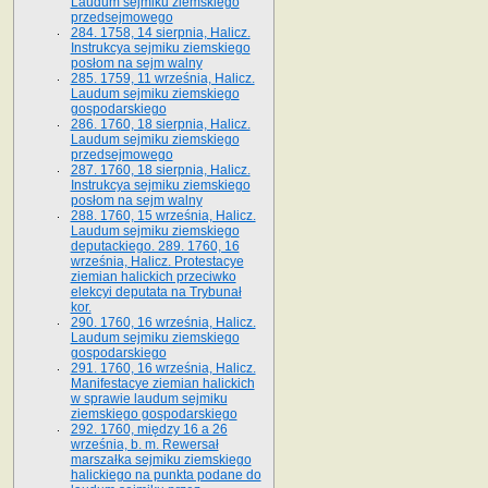
Laudum sejmiku ziemskiego
przedsejmowego
284. 1758, 14 sierpnia, Halicz.
Instrukcya sejmiku ziemskiego
posłom na sejm walny
285. 1759, 11 września, Halicz.
Laudum sejmiku ziemskiego
gospodarskiego
286. 1760, 18 sierpnia, Halicz.
Laudum sejmiku ziemskiego
przedsejmowego
287. 1760, 18 sierpnia, Halicz.
Instrukcya sejmiku ziemskiego
posłom na sejm walny
288. 1760, 15 września, Halicz.
Laudum sejmiku ziemskiego
deputackiego. 289. 1760, 16
września, Halicz. Protestacye
ziemian halickich przeciwko
elekcyi deputata na Trybunał
kor.
290. 1760, 16 września, Halicz.
Laudum sejmiku ziemskiego
gospodarskiego
291. 1760, 16 września, Halicz.
Manifestacye ziemian halickich
w sprawie laudum sejmiku
ziemskiego gospodarskiego
292. 1760, między 16 a 26
września, b. m. Rewersał
marszałka sejmiku ziemskiego
halickiego na punkta podane do