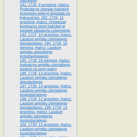
halickiego
191. 1726, 9 września, Halicz.
Protestacye ziemian halickich
przeciwko elekcyi deputata na
trybunał kor. 192. 1726, 11
września, Halicz. Uniwersał
komisarza ziemi halickiej w
sprawie składania czopowego
193. 1727, 15 września, Halicz.
Laudum sejmiku ziemskiego
deputackiego. 194. 1728, 16
sierpnia, Halicz. Laudum
sejmiku ziemskiego
przedsejmowego
195. 1728, 16 sierpnia, Halicz.
Instrukcya sejmiku ziemskiego
posłom na sejm walny
196. 1728, 13 września, Halicz.
Laudum sejmiku ziemskiego
deputackiego
197. 1728, 14 września, Halicz.
Laudum sejmiku ziemskiego
gospodarskiego
198. 1729, 12 września, Halicz.
Laudum sejmiku ziemskiego
deputackiego. 199. 1729, 13
września, Halicz. Laudum
sejmiku ziemskiego
gospodarskiego
200. 1730, 12 września, Halicz.
Laudum sejmiku ziemskiego
gospodarskiego