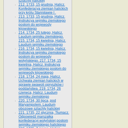
szlachty halickiej
212. 1733, 15 grudnia, Halicz.
Konfederacya ziemian halickich
przy królu Stanisławie I .
213. 1733, 15 grudnia, Halicz.
Instrukcya sejmiku ziemskiego
posłom do wojewody
kijowskiego
214. 1734, 25 lutego, Halicz.
Laudum sejmiku ziemskiego.
215. 1734, 15 kwietnia, Halicz.
Laudum sejmiku ziemskiego
216. 1734, 15 kwietnia, Halicz.
Instrukcya sejmiku ziemskiego
posłom do wojewody
wołyńskiego. 217. 1734, 15
kwietnia, Halicz. Instrukcya
sejmiku ziemskiego posłom do
wojewody kijowskiego
218. 1734, 24 maja, Halicz.
Uchwała ziemian halickich w
sprawie swawoli opryszków i
poddaństwa. 219. 1734, 26
czerwca, Halicz. Laudum
sejmiku ziemskiego
220. 1734, 30 lipca, pod
Maryampolem. Laudum
obozowe szlachty halickiej
221. 1735, 22 stycznia, Tłumacz.
Odpowiedź marszałka
konfederacyi wołyńskiej posłom
sejmiku ziemskiego halickiego