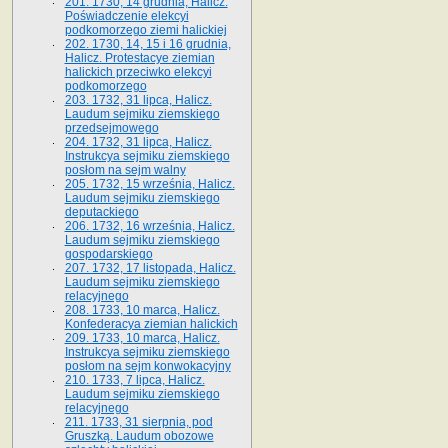
201. 1730, 14 grudnia, Halicz.
Poświadczenie elekcyi
podkomorzego ziemi halickiej
202. 1730, 14, 15 i 16 grudnia,
Halicz. Protestacye ziemian
halickich przeciwko elekcyi
podkomorzego
203. 1732, 31 lipca, Halicz.
Laudum sejmiku ziemskiego
przedsejmowego
204. 1732, 31 lipca, Halicz.
Instrukcya sejmiku ziemskiego
posłom na sejm walny
205. 1732, 15 września, Halicz.
Laudum sejmiku ziemskiego
deputackiego
206. 1732, 16 września, Halicz.
Laudum sejmiku ziemskiego
gospodarskiego
207. 1732, 17 listopada, Halicz.
Laudum sejmiku ziemskiego
relacyjnego
208. 1733, 10 marca, Halicz.
Konfederacya ziemian halickich­
209. 1733, 10 marca, Halicz.
Instrukcya sejmiku ziemskiego
posłom na sejm konwokacyjny
210. 1733, 7 lipca, Halicz.
Laudum sejmiku ziemskiego
relacyjnego
211. 1733, 31 sierpnia, pod
Gruszką. Laudum obozowe