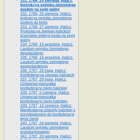
331. 1766, 25 sierpnia, Halicz.
Instrukcya sejmiku ziemskiego
posłom na sejm walny
332. 1766, 25 sierpnia, Halicz.
Instrukcya sejmiku ziemskiego
posłom do króla
333. 1766, 27 sierpnia, Halicz.
Protestacya ziemian halickich
przeciwko elekcyi posła na sejm
walny
334. 1766, 15 września, Halicz.
Laudum sejmiku ziemskiego
deputackiego
335. 1766, 16 września, Halicz.
Laudum sejmiku ziemskiego
gospodarskiego
336. 1767, 29 maja, Halicz.
Konfederacya ziemian halickich
337. 1767, 29 maja, Halicz.
Uniwersał marszałka
konfederacyi ziemi halickiej
338. 1767, 5 czerwca, Halicz.
Uniwersał marszałka
konfederacyi ziemi halickiej.
339. 1767, 12 czerwca, Halicz.
Manifestacya szlachty halickiej z
przystąpieniem do konfederacyi
tejże ziemi
340. 1767, 24 sierpnia, Halicz.
Laudum sejmiku ziemskiego
przedsejmowego
341. 1767, 24 sierpnia, Halicz.