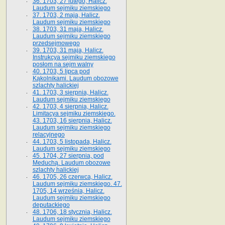
36. 1703, 27 lutego, Halicz.
Laudum sejmiku ziemskiego
37. 1703, 2 maja, Halicz.
Laudum sejmiku ziemskiego
38. 1703, 31 maja, Halicz.
Laudum sejmiku ziemskiego
przedsejmowego
39. 1703, 31 maja, Halicz.
Instrukcya sejmiku ziemskiego
posłom na sejm walny
40. 1703, 5 lipca pod
Kąkolnikami. Laudum obozowe
szlachty halickiej
41­. 1703, 3 sierpnia, Halicz.
Laudum sejmiku ziemskiego
42. 1703, 4 sierpnia, Halicz.
Limitacya sejmiku ziemskiego.
43. 1703, 16 sierpnia, Halicz.
Laudum sejmiku ziemskiego
relacyjnego
44. 1703, 5 listopada, Halicz.
Laudum sejmiku ziemskiego
45. 1704, 27 sierpnia, pod
Meduchą. Laudum obozowe
szlachty halickiej
46. 1705, 26 czerwca, Halicz.
Laudum sejmiku ziemskiego. 47.
1705, 14 września, Halicz.
Laudum sejmiku ziemskiego
deputackiego
48. 1706, 18 stycznia, Halicz.
Laudum sejmiku ziemskiego