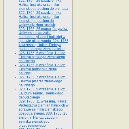
321. 1764, 29 października,
Halicz. Instrukcya sejmiku
ziemskiego posłom do prymasa
322. 1764, 29 października,
Halicz. Instrukcya sejmiku
ziemskiego posłom do
wojewody ziem ruskich
323. 1765, 26 marca, Jaryszów.
Uniwersał marszałka
konfederacyi ziemi halickiej w
sprawie okazowania. 324. 1765,
4 września, Halicz. Elekcya
podkomorzego ziemi halickiej
325. 1765, 5 września, Halicz.
Elekcya sędziego ziemskiego
halickiego
326. 1765, 6 września, Halicz.
Elekcya podsędka ziemi
halickiej
327. 1765, 7 września, Halicz.
Elekcya pisarza ziemskiego
halickiego
328. 1765, 9 września, Halicz.
Laudum sejmiku ziemskiego
deputackiego
329. 1765, 11 września, Halicz.
Protestacya ziemian halickich w
sprawie sejmiku ziemskiego
gospodarskiego. 330. 1766, 25
sierpnia, Halicz. Laudum
sejmiku ziemskiego
przedsejmowego