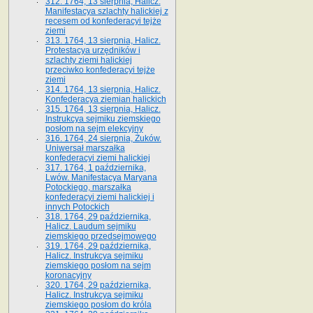
312. 1764, 13 sierpnia, Halicz.
Manifestacya szlachty halickiej z
recesem od konfederacyi tejże
ziemi
313. 1764, 13 sierpnia, Halicz.
Protestacya urzędników i
szlachty ziemi halickiej
przeciwko konfederacyi tejże
ziemi
314. 1764, 13 sierpnia, Halicz.
Konfederacya ziemian halickich
315. 1764, 13 sierpnia, Halicz.
Instrukcya sejmiku ziemskiego
posłom na sejm elekcyjny
316. 1764, 24 sierpnia, Żuków.
Uniwersał marszałka
konfederacyi ziemi halickiej
317. 1764, 1 października,
Lwów. Manifestacya Maryana
Potockiego, marszałka
konfederacyi ziemi halickiej i
innych Potockich
318. 1764, 29 października,
Halicz. Laudum sejmiku
ziemskiego przedsejmowego
319. 1764, 29 października,
Halicz. Instrukcya sejmiku
ziemskiego posłom na sejm
koronacyjny
320. 1764, 29 października,
Halicz. Instrukcya sejmiku
ziemskiego posłom do króla