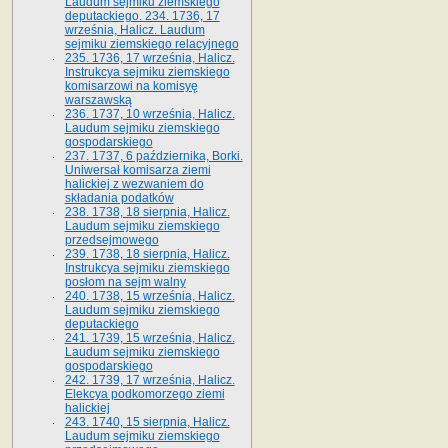
Laudum sejmiku ziemskiego
deputackiego. 234. 1736, 17
września, Halicz. Laudum
sejmiku ziemskiego relacyjnego
235. 1736, 17 września, Halicz.
Instrukcya sejmiku ziemskiego
komisarzowi na komisyę
warszawską
236. 1737, 10 września, Halicz.
Laudum sejmiku ziemskiego
gospodarskiego
237. 1737, 6 października, Borki.
Uniwersał komisarza ziemi
halickiej z wezwaniem do
składania podatków
238. 1738, 18 sierpnia, Halicz.
Laudum sejmiku ziemskiego
przedsejmowego
239. 1738, 18 sierpnia, Halicz.
Instrukcya sejmiku ziemskiego
posłom na sejm walny
240. 1738, 15 września, Halicz.
Laudum sejmiku ziemskiego
deputackiego
241. 1739, 15 września, Halicz.
Laudum sejmiku ziemskiego
gospodarskiego
242. 1739, 17 września, Halicz.
Elekcya podkomorzego ziemi
halickiej
243. 1740, 15 sierpnia, Halicz.
Laudum sejmiku ziemskiego