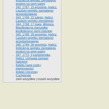
Instrukcya sejmiku ziemskiego
posłom na sejm walny
342. 1767, 15 września, Halicz.
Laudum sejmiku ziemskiego
gospodarskiego
343. 1768, 22 lutego, Halicz.
Laudum sejmiku ziemskiego
344. 1768, 17 maja, Winnica.
Manifestacya marszałka
konfederacyi ziemi halickiej
345. 1768, 26 września, Halicz.
Laudum sejmiku ziemskiego
przedsejmowego
346. 1768, 26 września, Halicz.
Instrukcya sejmiku ziemskiego
posłom na sejm walny
347. 1772, 3 października,
Halicz. Uchwała ziemian
halickich
Indeks nazw osób i
miejscowości
Indeks rzeczowy
Corrigenda
zwiń wszystkie
|
rozwiń wszystkie