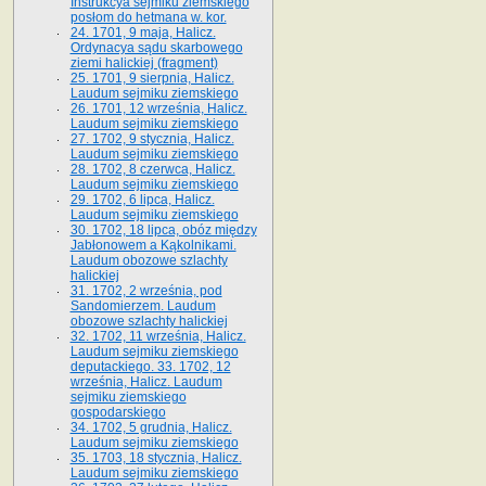
Instrukcya sejmiku ziemskiego
posłom do hetmana w. kor.
24. 1701, 9 maja, Halicz.
Ordynacya sądu skarbowego
ziemi halickiej (fragment)
25. 1701, 9 sierpnia, Halicz.
Laudum sejmiku ziemskiego
26. 1701, 12 września, Halicz.
Laudum sejmiku ziemskiego
27. 1702, 9 stycznia, Halicz.
Laudum sejmiku ziemskiego
28. 1702, 8 czerwca, Halicz.
Laudum sejmiku ziemskiego
29. 1702, 6 lipca, Halicz.
Laudum sejmiku ziemskiego
30. 1702, 18 lipca, obóz między
Jabłonowem a Kąkolnikami.
Laudum obozowe szlachty
halickiej
31. 1702, 2 września, pod
Sandomierzem. Laudum
obozowe szlachty halickiej
32. 1702, 11 września, Halicz.
Laudum sejmiku ziemskiego
deputackiego. 33. 1702, 12
września, Halicz. Laudum
sejmiku ziemskiego
gospodarskiego
34. 1702, 5 grudnia, Halicz.
Laudum sejmiku ziemskiego
35. 1703, 18 stycznia, Halicz.
Laudum sejmiku ziemskiego