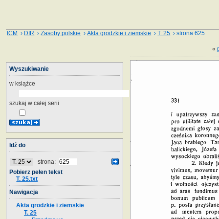
ICM
›
DIR
›
Zasoby polskie
›
Akta grodzkie i ziemskie
›
T. 25
› strona 625
«
Wyszukiwanie
w książce
szukaj w całej serii
Idź do
strona:
Pobierz pełen tekst
T. 25.txt
Nawigacja
Akta grodzkie i ziemskie
T. 25