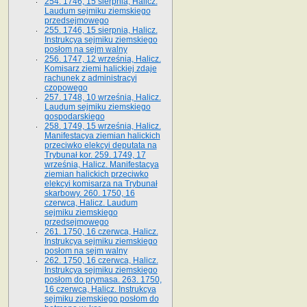
254. 1746, 15 sierpnia, Halicz.
Laudum sejmiku ziemskiego
przedsejmowego
255. 1746, 15 sierpnia, Halicz.
Instrukcya sejmiku ziemskiego
posłom na sejm walny
256. 1747, 12 września, Halicz.
Komisarz ziemi halickiej zdaje
rachunek z administracyi
czopowego
257. 1748, 10 września, Halicz.
Laudum sejmiku ziemskiego
gospodarskiego
258. 1749, 15 września, Halicz.
Manifestacya ziemian halickich
przeciwko elekcyi deputata na
Trybunał kor. 259. 1749, 17
września, Halicz. Manifestacya
ziemian halickich przeciwko
elekcyi komisarza na Trybunał
skarbowy. 260. 1750, 16
czerwca, Halicz. Laudum
sejmiku ziemskiego
przedsejmowego
261. 1750, 16 czerwca, Halicz.
Instrukcya sejmiku ziemskiego
posłom na sejm walny
262. 1750, 16 czerwca, Halicz.
Instrukcya sejmiku ziemskiego
posłom do prymasa. 263. 1750,
16 czerwca, Halicz. Instrukcya
sejmiku ziemskiego posłom do