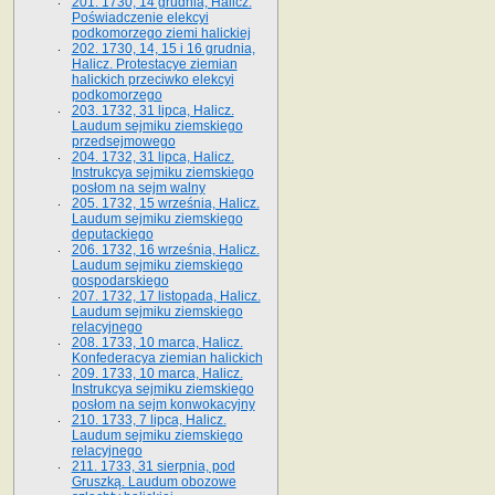
201. 1730, 14 grudnia, Halicz.
Poświadczenie elekcyi
podkomorzego ziemi halickiej
202. 1730, 14, 15 i 16 grudnia,
Halicz. Protestacye ziemian
halickich przeciwko elekcyi
podkomorzego
203. 1732, 31 lipca, Halicz.
Laudum sejmiku ziemskiego
przedsejmowego
204. 1732, 31 lipca, Halicz.
Instrukcya sejmiku ziemskiego
posłom na sejm walny
205. 1732, 15 września, Halicz.
Laudum sejmiku ziemskiego
deputackiego
206. 1732, 16 września, Halicz.
Laudum sejmiku ziemskiego
gospodarskiego
207. 1732, 17 listopada, Halicz.
Laudum sejmiku ziemskiego
relacyjnego
208. 1733, 10 marca, Halicz.
Konfederacya ziemian halickich­
209. 1733, 10 marca, Halicz.
Instrukcya sejmiku ziemskiego
posłom na sejm konwokacyjny
210. 1733, 7 lipca, Halicz.
Laudum sejmiku ziemskiego
relacyjnego
211. 1733, 31 sierpnia, pod
Gruszką. Laudum obozowe