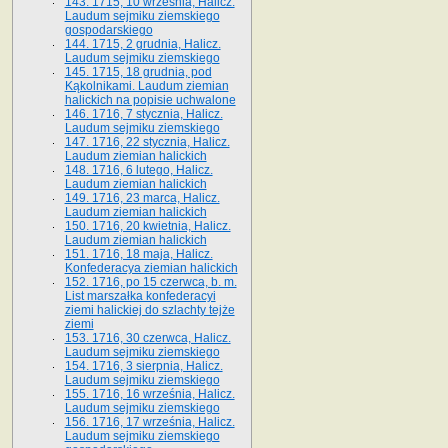
143. 1715, 10 września, Halicz.
Laudum sejmiku ziemskiego
gospodarskiego
144. 1715, 2 grudnia, Halicz.
Laudum sejmiku ziemskiego
145. 1715, 18 grudnia, pod
Kąkolnikami. Laudum ziemian
halickich na popisie uchwalone
146. 1716, 7 stycznia, Halicz.
Laudum sejmiku ziemskiego
147. 1716, 22 stycznia, Halicz.
Laudum ziemian halickich
148. 1716, 6 lutego, Halicz.
Laudum ziemian halickich
149. 1716, 23 marca, Halicz.
Laudum ziemian halickich
150. 1716, 20 kwietnia, Halicz.
Laudum ziemian halickich
151. 1716, 18 maja, Halicz.
Konfederacya ziemian halickich
152. 1716, po 15 czerwca, b. m.
List marszałka konfederacyi
ziemi halickiej do szlachty tejże
ziemi
153. 1716, 30 czerwca, Halicz.
Laudum sejmiku ziemskiego
154. 1716, 3 sierpnia, Halicz.
Laudum sejmiku ziemskiego
155. 1716, 16 września, Halicz.
Laudum sejmiku ziemskiego
156. 1716, 17 września, Halicz.
Laudum sejmiku ziemskiego