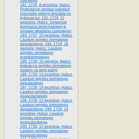
halickiego
191. 1726, 9 września, Halicz.
Protestacye ziemian halickich
przeciwko elekcyi deputata na
trybunał kor. 192. 1726, 11
września, Halicz. Uniwersał
komisarza ziemi halickiej w
sprawie składania czopowego
193. 1727, 15 września, Halicz.
Laudum sejmiku ziemskiego
deputackiego. 194. 1728, 16
sierpnia, Halicz. Laudum
sejmiku ziemskiego
przedsejmowego
195. 1728, 16 sierpnia, Halicz.
Instrukcya sejmiku ziemskiego
posłom na sejm walny
196. 1728, 13 września, Halicz.
Laudum sejmiku ziemskiego
deputackiego
197. 1728, 14 września, Halicz.
Laudum sejmiku ziemskiego
gospodarskiego
198. 1729, 12 września, Halicz.
Laudum sejmiku ziemskiego
deputackiego. 199. 1729, 13
września, Halicz. Laudum
sejmiku ziemskiego
gospodarskiego
200. 1730, 12 września, Halicz.
Laudum sejmiku ziemskiego
gospodarskiego