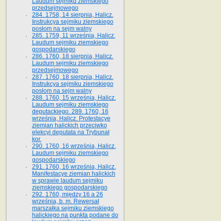
Laudum sejmiku ziemskiego
przedsejmowego
284. 1758, 14 sierpnia, Halicz.
Instrukcya sejmiku ziemskiego
posłom na sejm walny
285. 1759, 11 września, Halicz.
Laudum sejmiku ziemskiego
gospodarskiego
286. 1760, 18 sierpnia, Halicz.
Laudum sejmiku ziemskiego
przedsejmowego
287. 1760, 18 sierpnia, Halicz.
Instrukcya sejmiku ziemskiego
posłom na sejm walny
288. 1760, 15 września, Halicz.
Laudum sejmiku ziemskiego
deputackiego. 289. 1760, 16
września, Halicz. Protestacye
ziemian halickich przeciwko
elekcyi deputata na Trybunał
kor.
290. 1760, 16 września, Halicz.
Laudum sejmiku ziemskiego
gospodarskiego
291. 1760, 16 września, Halicz.
Manifestacye ziemian halickich
w sprawie laudum sejmiku
ziemskiego gospodarskiego
292. 1760, między 16 a 26
września, b. m. Rewersał
marszałka sejmiku ziemskiego
halickiego na punkta podane do