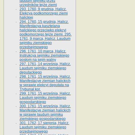
laudum sejmiku przez
urzędników tejże ziemi
293. 1760, 9 grudnia, Halicz.
Elekcya podkomorzego ziemi
halickiej
294. 1760, 15 grudnia, Halicz.
Manifestacya kasztelana
halickiego przeciwko elekcyi
podkomorzego tejże ziemi. 295.
1761, 9 marca, Halicz. Laudum
sejmiku ziemskiego
przedsejmowego
296. 1761, 10 marca, Halicz.
Instrukcya sejmiku ziemskiego
posłom na sejm walny
297. 1761, 14 września, Halicz.
Laudum sejmiku ziemskiego
deputackiego
298. 1761, 15 września, Halicz.
Manifestacye ziemian halickich
w sprawie elekcyi deputata na
Trybunał kor.
299. 1761, 15 września, Halicz.
Laudum sejmiku ziemskiego
gospodarskiego
300. 1761, 15 września, Halicz.
Manifestacye ziemian halickich
w sprawie laudum sejmiku
ziemskiego gospodarskiego
301. 1762, 17 sierpnia, Halicz.
Laudum sejmiku ziemskiego
przedsejmowego