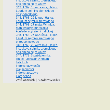
Instrukcya sejmiku ziemskiego
posłom na sejm walny
342. 1767, 15 września, Halicz.
Laudum sejmiku ziemskiego
gospodarskiego
343. 1768, 22 lutego, Halicz.
Laudum sejmiku ziemskiego
344. 1768, 17 maja, Winnica.
Manifestacya marszałka
konfederacyi ziemi halickiej
345. 1768, 26 września, Halicz.
Laudum sejmiku ziemskiego
przedsejmowego
346. 1768, 26 września, Halicz.
Instrukcya sejmiku ziemskiego
posłom na sejm walny
347. 1772, 3 października,
Halicz. Uchwała ziemian
halickich
Indeks nazw osób i
miejscowości
Indeks rzeczowy
Corrigenda
zwiń wszystkie
|
rozwiń wszystkie