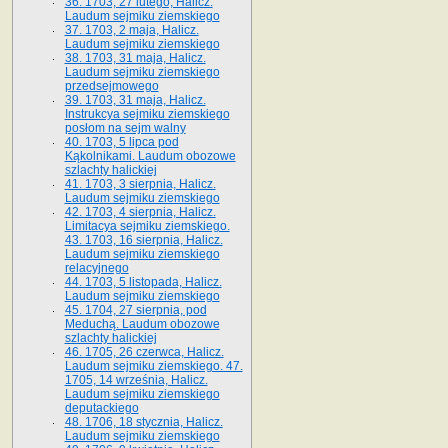
36. 1703, 27 lutego, Halicz.
Laudum sejmiku ziemskiego
37. 1703, 2 maja, Halicz.
Laudum sejmiku ziemskiego
38. 1703, 31 maja, Halicz.
Laudum sejmiku ziemskiego
przedsejmowego
39. 1703, 31 maja, Halicz.
Instrukcya sejmiku ziemskiego
posłom na sejm walny
40. 1703, 5 lipca pod
Kąkolnikami. Laudum obozowe
szlachty halickiej
41­. 1703, 3 sierpnia, Halicz.
Laudum sejmiku ziemskiego
42. 1703, 4 sierpnia, Halicz.
Limitacya sejmiku ziemskiego.
43. 1703, 16 sierpnia, Halicz.
Laudum sejmiku ziemskiego
relacyjnego
44. 1703, 5 listopada, Halicz.
Laudum sejmiku ziemskiego
45. 1704, 27 sierpnia, pod
Meduchą. Laudum obozowe
szlachty halickiej
46. 1705, 26 czerwca, Halicz.
Laudum sejmiku ziemskiego. 47.
1705, 14 września, Halicz.
Laudum sejmiku ziemskiego
deputackiego
48. 1706, 18 stycznia, Halicz.
Laudum sejmiku ziemskiego