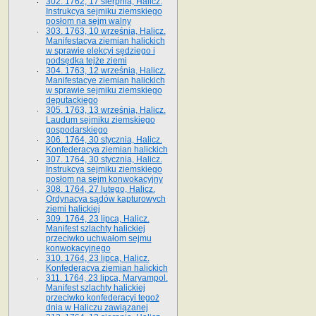
302. 1762, 17 sierpnia, Halicz.
Instrukcya sejmiku ziemskiego
posłom na sejm walny
303. 1763, 10 września, Halicz.
Manifestacya ziemian halickich
w sprawie elekcyi sędziego i
podsędka tejże ziemi
304. 1763, 12 września, Halicz.
Manifestacye ziemian halickich
w sprawie sejmiku ziemskiego
deputackiego
305. 1763, 13 września, Halicz.
Laudum sejmiku ziemskiego
gospodarskiego
306. 1764, 30 stycznia, Halicz.
Konfederacya ziemian halickich
307. 1764, 30 stycznia, Halicz.
Instrukcya sejmiku ziemskiego
posłom na sejm konwokacyjny
308. 1764, 27 lutego, Halicz.
Ordynacya sądów kapturowych
ziemi halickiej
309. 1764, 23 lipca, Halicz.
Manifest szlachty halickiej
przeciwko uchwałom sejmu
konwokacyjnego
310. 1764, 23 lipca, Halicz.
Konfederacya ziemian halickich
311. 1764, 23 lipca, Maryampol.
Manifest szlachty halickiej
przeciwko konfederacyi tegoż
dnia w Haliczu zawiązanej