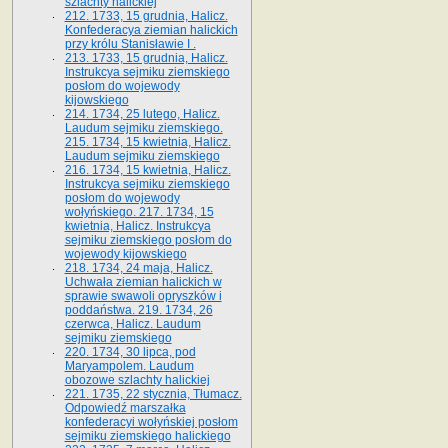
szlachty halickiej
212. 1733, 15 grudnia, Halicz.
Konfederacya ziemian halickich
przy królu Stanisławie I .
213. 1733, 15 grudnia, Halicz.
Instrukcya sejmiku ziemskiego
posłom do wojewody
kijowskiego
214. 1734, 25 lutego, Halicz.
Laudum sejmiku ziemskiego.
215. 1734, 15 kwietnia, Halicz.
Laudum sejmiku ziemskiego
216. 1734, 15 kwietnia, Halicz.
Instrukcya sejmiku ziemskiego
posłom do wojewody
wołyńskiego. 217. 1734, 15
kwietnia, Halicz. Instrukcya
sejmiku ziemskiego posłom do
wojewody kijowskiego
218. 1734, 24 maja, Halicz.
Uchwała ziemian halickich w
sprawie swawoli opryszków i
poddaństwa. 219. 1734, 26
czerwca, Halicz. Laudum
sejmiku ziemskiego
220. 1734, 30 lipca, pod
Maryampolem. Laudum
obozowe szlachty halickiej
221. 1735, 22 stycznia, Tłumacz.
Odpowiedź marszałka
konfederacyi wołyńskiej posłom
sejmiku ziemskiego halickiego