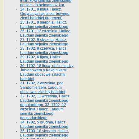
Instrukcya sejmiku ziemskiego
posłom do hetmana w. kor.
24. 1701, 9 maja, Halicz.
Ordynacya sądu skarbowego
ziemi halickiej (fragment)
25. 1701, 9 sierpnia, Halicz.
Laudum sejmiku ziemskiego
26. 1701, 12 września, Halicz.
Laudum sejmiku ziemskiego
27. 1702, 9 stycznia, Halicz.
Laudum sejmiku ziemskiego
28. 1702, 8 czerwca, Halicz.
Laudum sejmiku ziemskiego
29. 1702, 6 lipca, Halicz.
Laudum sejmiku ziemskiego
30. 1702, 18 lipca, obóz między
Jabłonowem a Kąkolnikami.
Laudum obozowe szlachty
halickiej
31. 1702, 2 września, pod
Sandomierzem. Laudum
obozowe szlachty halickiej
32. 1702, 11 września, Halicz.
Laudum sejmiku ziemskiego
deputackiego. 33. 1702, 12
września, Halicz. Laudum
sejmiku ziemskiego
gospodarskiego
34. 1702, 5 grudnia, Halicz.
Laudum sejmiku ziemskiego
35. 1703, 18 stycznia, Halicz.
Laudum sejmiku ziemskiego