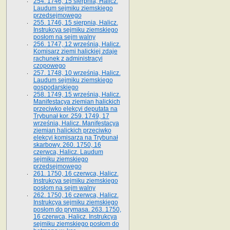
254. 1746, 15 sierpnia, Halicz.
Laudum sejmiku ziemskiego
przedsejmowego
255. 1746, 15 sierpnia, Halicz.
Instrukcya sejmiku ziemskiego
posłom na sejm walny
256. 1747, 12 września, Halicz.
Komisarz ziemi halickiej zdaje
rachunek z administracyi
czopowego
257. 1748, 10 września, Halicz.
Laudum sejmiku ziemskiego
gospodarskiego
258. 1749, 15 września, Halicz.
Manifestacya ziemian halickich
przeciwko elekcyi deputata na
Trybunał kor. 259. 1749, 17
września, Halicz. Manifestacya
ziemian halickich przeciwko
elekcyi komisarza na Trybunał
skarbowy. 260. 1750, 16
czerwca, Halicz. Laudum
sejmiku ziemskiego
przedsejmowego
261. 1750, 16 czerwca, Halicz.
Instrukcya sejmiku ziemskiego
posłom na sejm walny
262. 1750, 16 czerwca, Halicz.
Instrukcya sejmiku ziemskiego
posłom do prymasa. 263. 1750,
16 czerwca, Halicz. Instrukcya
sejmiku ziemskiego posłom do