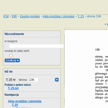
ICM
›
DIR
›
Zasoby polskie
›
Akta grodzkie i ziemskie
›
T. 25
› strona 136
«
Wyszukiwanie
w książce
szukaj w całej serii
Idź do
strona:
Pobierz pełen tekst
T. 25.txt
Nawigacja
Akta grodzkie i ziemskie
T. 25