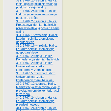
331. 1766, 25 sierpnia, Halicz.
Instrukcya sejmiku ziemskiego
posłom na sejm walny
332. 1766, 25 sierpnia, Halicz.
Instrukcya sejmiku ziemskiego
posłom do króla
333. 1766, 27 sierpnia, Halicz.
Protestacya ziemian halickich
przeciwko elekcyi posła na sejm
walny
334. 1766, 15 września, Halicz.
Laudum sejmiku ziemskiego
deputackiego
335. 1766, 16 września, Halicz.
Laudum sejmiku ziemskiego
gospodarskiego
336. 1767, 29 maja, Halicz.
Konfederacya ziemian halickich
337. 1767, 29 maja, Halicz.
Uniwersał marszałka
konfederacyi ziemi halickiej
338. 1767, 5 czerwca, Halicz.
Uniwersał marszałka
konfederacyi ziemi halickiej.
339. 1767, 12 czerwca, Halicz.
Manifestacya szlachty halickiej z
przystąpieniem do konfederacyi
tejże ziemi
340. 1767, 24 sierpnia, Halicz.
Laudum sejmiku ziemskiego
przedsejmowego
341. 1767, 24 sierpnia, Halicz.