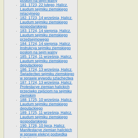
posłom na sejm walny
181. 1723, 22 lutego, Halicz.
Laudum sejmiku ziemskiego
relacyjnego
182. 1723, 14 września, Halicz.
Laudum sejmiku ziemskiego
gospodarskiego
183. 1724, 14 sierpnia, Halicz.
Laudum sejmiku ziemskiego
przedsejmowego
184. 1724, 14 sierpnia, Halicz.
Instrukcya sejmiku ziemskiego
posłom na sejm walny
185. 1724, 11 września, Halicz.
Laudum sejmiku ziemskiego
deputackiego
186. 1724, 13 września, Halicz.
Świadectwo sejmiku ziemskiego
w sprawie wywodu szlachectwa
187. 1724, 13 września, Halicz.
Protestacye ziemian halickich
przeciwko zajściom na sejmiku
ziemskim
188. 1725, 10 września, Halicz.
Laudum sejmiku ziemskiego
deputackiego
189. 1725, 11 września, Halicz.
Laudum sejmiku ziemskiego
gospodarskiego
190. 1726, 10 lipca, Halicz.
Manifestacye ziemian halickich
w sprawie elekcyi podsędka