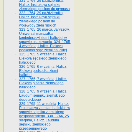
321. 1764, 29 października,
Halicz. Instrukcya sejmiku
ziemskiego posłom do prymasa
322. 1764, 29 października,
Halicz. Instrukcya sejmiku
ziemskiego posłom do
wojewody ziem ruskich
323. 1765, 26 marca, Jaryszów.
Uniwersał marszałka
konfederacyi ziemi halickiej w
sprawie okazowania. 324. 1765,
4 września, Halicz. Elekcya
podkomorzego ziemi halickiej
325. 1765, 5 września, Halicz.
Elekcya sędziego ziemskiego
halickiego
326. 1765, 6 września, Halicz.
Elekcya podsędka ziemi
halickiej
327. 1765, 7 września, Halicz.
Elekcya pisarza ziemskiego
halickiego
328. 1765, 9 września, Halicz.
Laudum sejmiku ziemskiego
deputackiego
329. 1765, 11 września, Halicz.
Protestacya ziemian halickich w
sprawie sejmiku ziemskiego
gospodarskiego. 330. 1766, 25
sierpnia, Halicz. Laudum
sejmiku ziemskiego
przedsejmowego