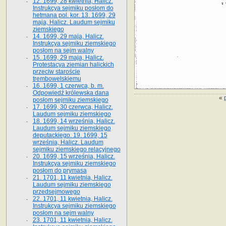
12. 1699, 28 kwietnia, Halicz.
Instrukcya sejmiku posłom do
hetmana pol. kor. 13. 1699, 29
maja, Halicz. Laudum sejmiku
ziemskiego
14. 1699, 29 maja, Halicz.
Instrukcya sejmiku ziemskiego
posłom na sejm walny
15. 1699, 29 maja, Halicz.
Protestacya ziemian halickich
przeciw staroście
trembowelskiemu
16. 1699, 1 czerwca, b. m.
Odpowiedź królewska dana
«
posłom sejmiku ziemskiego
17. 1699, 30 czerwca, Halicz.
Laudum sejmiku ziemskiego
18. 1699, 14 września, Halicz.
Laudum sejmiku ziemskiego
deputackiego. 19. 1699, 15
września, Halicz. Laudum
sejmiku ziemskiego relacyjnego
20. 1699, 15 września, Halicz.
Instrukcya sejmiku ziemskiego
posłom do prymasa
21. 1701, 11 kwietnia, Halicz.
Laudum sejmiku ziemskiego
przedsejmowego
22. 1701, 11 kwietnia, Halicz.
Instrukcya sejmiku ziemskiego
posłom na sejm walny
23. 1701, 11 kwietnia, Halicz.