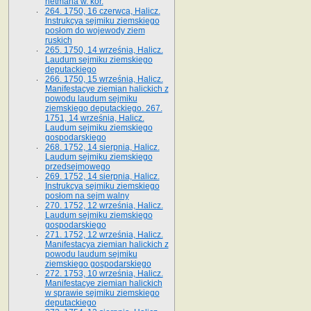
hetmana w. kor.
264. 1750, 16 czerwca, Halicz.
Instrukcya sejmiku ziemskiego
posłom do wojewody ziem
ruskich
265. 1750, 14 września, Halicz.
Laudum sejmiku ziemskiego
deputackiego
266. 1750, 15 września, Halicz.
Manifestacye ziemian halickich z
powodu laudum sejmiku
ziemskiego deputackiego. 267.
1751, 14 września, Halicz.
Laudum sejmiku ziemskiego
gospodarskiego
268. 1752, 14 sierpnia, Halicz.
Laudum sejmiku ziemskiego
przedsejmowego
269. 1752, 14 sierpnia, Halicz.
Instrukcya sejmiku ziemskiego
posłom na sejm walny
270. 1752, 12 września, Halicz.
Laudum sejmiku ziemskiego
gospodarskiego
271. 1752, 12 września, Halicz.
Manifestacya ziemian halickich z
powodu laudum sejmiku
ziemskiego gospodarskiego
272. 1753, 10 września, Halicz.
Manifestacye ziemian halickich
w sprawie sejmiku ziemskiego
deputackiego