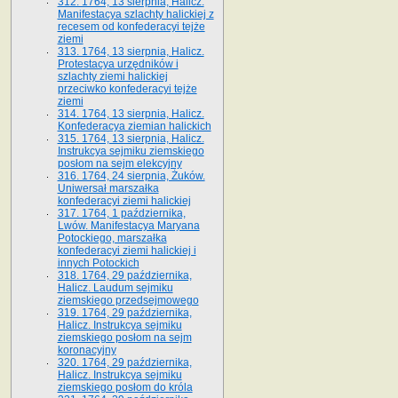
312. 1764, 13 sierpnia, Halicz.
Manifestacya szlachty halickiej z
recesem od konfederacyi tejże
ziemi
313. 1764, 13 sierpnia, Halicz.
Protestacya urzędników i
szlachty ziemi halickiej
przeciwko konfederacyi tejże
ziemi
314. 1764, 13 sierpnia, Halicz.
Konfederacya ziemian halickich
315. 1764, 13 sierpnia, Halicz.
Instrukcya sejmiku ziemskiego
posłom na sejm elekcyjny
316. 1764, 24 sierpnia, Żuków.
Uniwersał marszałka
konfederacyi ziemi halickiej
317. 1764, 1 października,
Lwów. Manifestacya Maryana
Potockiego, marszałka
konfederacyi ziemi halickiej i
innych Potockich
318. 1764, 29 października,
Halicz. Laudum sejmiku
ziemskiego przedsejmowego
319. 1764, 29 października,
Halicz. Instrukcya sejmiku
ziemskiego posłom na sejm
koronacyjny
320. 1764, 29 października,
Halicz. Instrukcya sejmiku
ziemskiego posłom do króla