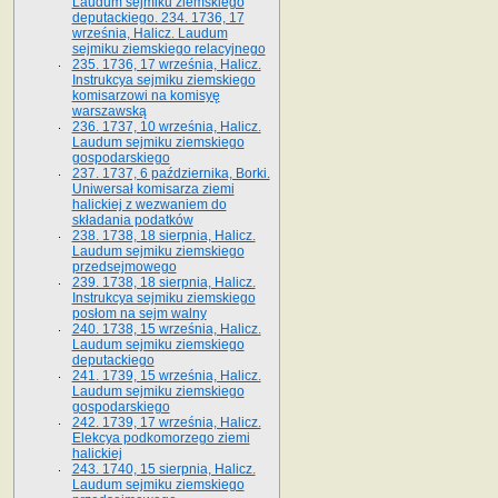
Laudum sejmiku ziemskiego
deputackiego. 234. 1736, 17
września, Halicz. Laudum
sejmiku ziemskiego relacyjnego
235. 1736, 17 września, Halicz.
Instrukcya sejmiku ziemskiego
komisarzowi na komisyę
warszawską
236. 1737, 10 września, Halicz.
Laudum sejmiku ziemskiego
gospodarskiego
237. 1737, 6 października, Borki.
Uniwersał komisarza ziemi
halickiej z wezwaniem do
składania podatków
238. 1738, 18 sierpnia, Halicz.
Laudum sejmiku ziemskiego
przedsejmowego
239. 1738, 18 sierpnia, Halicz.
Instrukcya sejmiku ziemskiego
posłom na sejm walny
240. 1738, 15 września, Halicz.
Laudum sejmiku ziemskiego
deputackiego
241. 1739, 15 września, Halicz.
Laudum sejmiku ziemskiego
gospodarskiego
242. 1739, 17 września, Halicz.
Elekcya podkomorzego ziemi
halickiej
243. 1740, 15 sierpnia, Halicz.
Laudum sejmiku ziemskiego